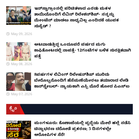
ಇನ್​ಸ್ಟಾಗ್ರಾಂನಲ್ಲಿ ಪರಿಚಿತಳಾದ ಎರಡು ಮಕ್ಕಳ
ತಾಯಿಯೊಂದಿಗೆ ಲಿವಿನ್ ರಿಲೇಶನ್​ಶಿಪ್- ನನ್ನನ್ನು
ಮೇಂಟೆನ್ ಮಾಡಲು ಸಾಧ್ಯವಿಲ್ಲ ಎಂದಿದಕ್ಕೆ ಯುವಕ
ಸುಸೈಡ್ ?
May 09, 2026
ಆಟವಾಡುತ್ತಿದ್ದ ಒಂದೂವರೆ ವರ್ಷದ ಮಗು
ಕಾಫಿತೋಟದಲ್ಲಿ ನಾಪತ್ತೆ- 12ಗಂಟೆಗಳ ಬಳಿಕ ಸುರಕ್ಷಿತವಾಗಿ
ಪತ್ತೆ
May 08, 2026
8ವರ್ಷಗಳ ಲಿವಿಂಗ್‌ ರಿಲೇಷನ್‌ಶಿಪ್ ಮುರಿದು
ಬೇರೊಬ್ಬನೊಂದಿಗೆ ಹೆಸೆಮಣೆಯೇರಲು ತಯಾರಾದ ಲೇಡಿ
ಕಾನ್‌ಸ್ಟೇಬಲ್- ನ್ಯಾಯಕ್ಕಾಗಿ ಎಸ್ಪಿ ಮೊರೆ ಹೋದ ಪಿಎಸ್ಐ
May 07, 2026
ಕ್ರೈಂ
ಮಂಗಳೂರು: ಕೊಣಾಜೆಯಲ್ಲಿ ವೃದ್ಧೆಯ ಮೇಲೆ ಹಲ್ಲೆ ನಡೆಸಿ
ಚಿನ್ನಾಭರಣ ದರೋಡೆ ಪ್ರಕರಣ; 3 ದಿನಗಳಲ್ಲೇ
ಆರೋಪಿಗಳ ಸೆರೆ!