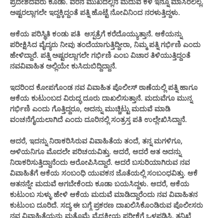
ಪ್ರದೇಶದವರು ಕೂಡಾ. ವರನ ಮುಖದಲ್ಲಿನ ಮದುವೆ ಕಳೆ ಇನ್ನೂ ಮಾಸಿರಲಿಲ್ಲ.
ಅಷ್ಟರಲ್ಲಾಗಲೇ ಇದ್ದಕ್ಕಿದ್ದಂತೆ ಪತ್ನಿ ಹೊಟ್ಟೆ ನೋವಿನಿಂದ ನರಳುತ್ತಿದ್ದಳು.
ಆಕೆಯ ಪರಿಸ್ಥಿತಿ ಕಂಡು ಪತಿ ಆಸ್ಪತ್ರೆಗೆ ಕರೆದೊಯ್ಯುತ್ತಾನೆ. ಆಕೆಯನ್ನು
ಪರೀಕ್ಷಿಸಿದ ವೈದ್ಯರು ನೀವು ತಂದೆಯಾಗುತ್ತಿದ್ದೀರಾ, ನಿಮ್ಮ ಪತ್ನಿ ಗರ್ಭಿಣಿ ಎಂದು
ಹೇಳಿದ್ದಾರೆ. ಪತ್ನಿ ಅಷ್ಟರಲ್ಲಾಗಲೇ ಗರ್ಭಿಣಿ ಎಂಬ ವಿಚಾರ ತಿಳಿಯುತ್ತಿದ್ದಂತೆ
ನವವಿವಾಹಿತ ಅಲ್ಲಿಯೇ ಕುಸಿದುಬಿದ್ದಿದ್ದಾನೆ.
ಇದರಿಂದ ಕೋಪಗೊಂಡ ನವ ವಿವಾಹಿತ ಪೊಲೀಸ್​ ಠಾಣೆಯಲ್ಲಿ ಪತ್ನಿ ಹಾಗೂ
ಆಕೆಯ ಕುಟುಂಬದ ವಿರುದ್ಧ ದೂರು ದಾಖಲಿಸುತ್ತಾನೆ. ಮದುವೆಗೂ ಮುನ್ನ
ಗರ್ಭಿಣಿ ಎಂದು ಗೊತ್ತಿದ್ದರೂ, ಅದನ್ನು ಮುಚ್ಚಿಟ್ಟು ಮದುವೆ ಮಾಡಿ
ವಂಚನೆಗೈಯಲಾಗಿದೆ ಎಂದು ದೂರಿನಲ್ಲಿ ಸಂತ್ರಸ್ತ ಪತಿ ಉಲ್ಲೇಖಿಸಿದ್ದಾನೆ.
ಆದರೆ, ಇದನ್ನು ನಿರಾಕರಿಸಿರುವ ವಿವಾಹಿತೆಯ ತಂದೆ, ತನ್ನ ಮಗಳಿಗೂ,
ಅಳಿಯನಿಗೂ ಮೊದಲೇ ಪರಿಚಯವಿತ್ತು. ಆದರೆ, ಆದರೆ ಆತ ಅದನ್ನು
ನಿರಾಕರಿಸುತ್ತಿದ್ದಾನೆಂದು ಆರೋಪಿಸಿದ್ದಾರೆ. ಆದರೆ ಬಸುರಿಯಾಗಿರುವ ನವ
ವಿವಾಹಿತೆಗೆ ಆಕೆಯ ಸಂಬಂಧಿ ಯುವಕನ ಜೊತೆಯಲ್ಲಿ ಸಂಬಂಧವಿತ್ತು. ಆಕೆ
ಆತನನ್ನೇ ಮದುವೆ ಆಗಬೇಕೆಂದು ಕೂಡಾ ಬಯಸಿದ್ದಳು. ಆದರೆ, ಆಕೆಯ
ಕುಟುಂಬ ಸುಳ್ಳು ಹೇಳಿ ಆಕೆಯ ಮದುವೆ ಮಾಡಿದ್ದಾರೆಂದು ನವ ವಿವಾಹಿತನ
ಕುಟುಂಬ ದೂರಿದೆ. ಸದ್ಯ ಈ ಬಗ್ಗೆ ಪ್ರಕರಣ ದಾಖಲಿಸಿಕೊಂಡಿರುವ ಪೊಲೀಸರು
ನವ ವಿವಾಹಿತೆಯನ್ನು ಮತ್ತೊಮ್ಮೆ ವೈದ್ಯಕೀಯ ಪರೀಕ್ಷೆಗೆ ಒಳಪಡಿಸಿ, ತನಿಖೆ