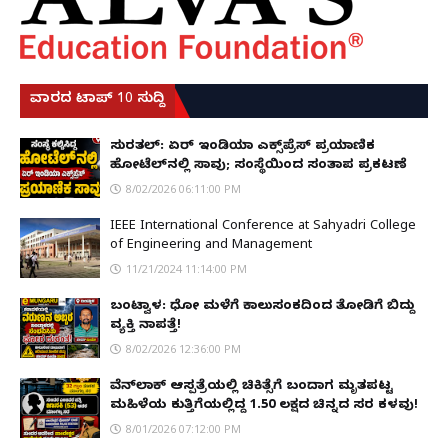
ವಾರದ ಟಾಪ್ 10 ಸುದ್ದಿ
ಸುರತ್ಕಲ್: ಏರ್ ಇಂಡಿಯಾ ಎಕ್ಸ್‌ಪ್ರೆಸ್ ಪ್ರಯಾಣಿಕ
ಹೋಟೆಲ್‌ನಲ್ಲಿ ಸಾವು; ಸಂಸ್ಥೆಯಿಂದ ಸಂತಾಪ ಪ್ರಕಟಣೆ
8/02/2026 06:11:00 PM
IEEE International Conference at Sahyadri College
of Engineering and Management
11/21/2024 11:14:00 PM
ಬಂಟ್ವಾಳ: ಧೋ ಮಳೆಗೆ ಕಾಲುಸಂಕದಿಂದ ತೋಡಿಗೆ ಬಿದ್ದು
ವ್ಯಕ್ತಿ ನಾಪತ್ತೆ!
8/02/2026 12:36:00 PM
ವೆನ್‌ಲಾಕ್ ಆಸ್ಪತ್ರೆಯಲ್ಲಿ ಚಿಕಿತ್ಸೆಗೆ ಬಂದಾಗ ಮೃತಪಟ್ಟ
ಮಹಿಳೆಯ ಕುತ್ತಿಗೆಯಲ್ಲಿದ್ದ ₹1.50 ಲಕ್ಷದ ಚಿನ್ನದ ಸರ ಕಳವು!
8/01/2026 07:12:00 PM