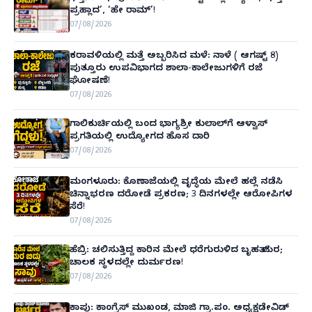
ಪ್ರಹ್ಲಾದ’, ‘ಹೇ ರಾಮ್’!
07/08/2026
ಕರಾವಳಿಯಲ್ಲಿ ಮತ್ತೆ ಅಬ್ಬರಿಸಿದ ಮಳೆ: ನಾಳೆ ( ಆಗಷ್ಟ್ 8)
ಪುತ್ತೂರು ಉಪವಿಭಾಗದ ಶಾಲಾ-ಕಾಲೇಜುಗಳಿಗೆ ರಜೆ
ಘೋಷಣೆ!
07/08/2026
ಗಾಲಿಕುರ್ಚಿಯಲ್ಲಿ ಬಂದ ಭಾಗ್ಯಶ್ರೀ ಕುಲಾಲ್‌ಗೆ ಆಳ್ವಾಸ್
ಪ್ರಗತಿಯಲ್ಲಿ ಉದ್ಯೋಗದ ಹೊಸ ದಾರಿ
07/08/2026
ಮಂಗಳೂರು: ಕೊಣಾಜೆಯಲ್ಲಿ ವೃದ್ಧೆಯ ಮೇಲೆ ಹಲ್ಲೆ ನಡೆಸಿ
ಚಿನ್ನಾಭರಣ ದರೋಡೆ ಪ್ರಕರಣ; 3 ದಿನಗಳಲ್ಲೇ ಆರೋಪಿಗಳ
ಸೆರೆ!
07/08/2026
ಹೆಬ್ರಿ: ಚಲಿಸುತ್ತಿದ್ದ ಕಾರಿನ ಮೇಲೆ ಧರೆಗುರುಳಿದ ಬೃಹತ್ ಮರ;
ಚಾಲಕ ಸ್ಥಳದಲ್ಲೇ ದುರ್ಮರಣ!
07/08/2026
ಕಾಪು: ಕಾಂಗ್ರೆಸ್ ಮುಖಂಡ, ಮಾಜಿ ಗ್ರಾ.ಪಂ. ಅಧ್ಯಕ್ಷಡೇವಿಡ್