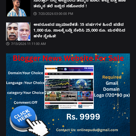
ಸುರತ್ಕಲ್ ನಲ್ಲಿ ಅಣ್ಣನಿಂದ ತಮ್ಮನ ಕೊಲೆ: ಕಲ್ಲು ಎತ್ತಿ ಹಾಕಿ
ತಮ್ಮನ ತಲೆ ಜಜ್ಜಿದ ಸಹೋದರ !
7/20/2026 03:00:00 PM
ಅಪರೂಪದ ಪ್ರಾಮಾಣಿಕತೆ: 35 ವರ್ಷಗಳ ಹಿಂದೆ ಪಡೆದ
1,000 ರೂ. ಸಾಲಕ್ಕೆ ಬಡ್ಡಿ ಸೇರಿಸಿ 25,000 ರೂ. ಮರಳಿಸಿದ
ಹಳೇ ಸ್ನೇಹಿತ!
7/13/2026 11:11:00 AM