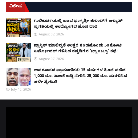
ವಿಶೇಷ
ಗಾಲಿಕುರ್ಚಿಯಲ್ಲಿ ಬಂದ ಭಾಗ್ಯಶ್ರೀ ಕುಲಾಲ್‌ಗೆ ಆಳ್ವಾಸ್
ಪ್ರಗತಿಯಲ್ಲಿ ಉದ್ಯೋಗದ ಹೊಸ ದಾರಿ
August 07, 2026
ಪ್ಲಾಸ್ಟಿಕ್ ಮಾಲಿನ್ಯಕ್ಕೆ ಉತ್ತರ ಕಂಡುಕೊಂಡು ₹50 ಕೋಟಿ
ಟರ್ನೋವರ್ ಗಳಿಸಿದ ಕನ್ನಡಿಗನ 'ಬ್ಯಾಂಬ್ರೂ' ಕಥೆ!
August 07, 2026
ಅಪರೂಪದ ಪ್ರಾಮಾಣಿಕತೆ: 35 ವರ್ಷಗಳ ಹಿಂದೆ ಪಡೆದ
1,000 ರೂ. ಸಾಲಕ್ಕೆ ಬಡ್ಡಿ ಸೇರಿಸಿ 25,000 ರೂ. ಮರಳಿಸಿದ
ಹಳೇ ಸ್ನೇಹಿತ!
July 13, 2026