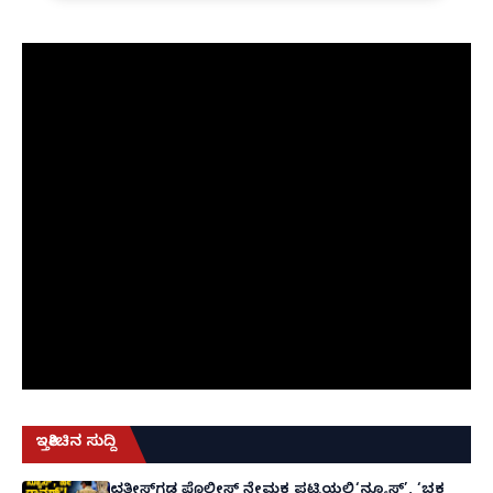
ಇತ್ತೀಚಿನ ಸುದ್ದಿ
ಛತ್ತೀಸ್‌ಗಢ ಪೊಲೀಸ್ ನೇಮಕ ಪಟ್ಟಿಯಲ್ಲಿ‘ನ್ಯೂಸ್’, ‘ಭಕ್ತ