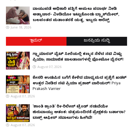
ವಾಯುಪಡೆ ಅಧಿಕಾರಿ ಪತ್ನಿಗೆ ಅಮಲು ಪದಾರ್ಥ ನೀಡಿ
ಅತ್ಯಾಚಾರ- ವೀಡಿಯೋ ಇಟ್ಟುಕೊಂಡು ಬ್ಲ್ಯಾಕ್‌ಮೇಲ್,
ಬಲವಂತದ ಮತಾಂತರಕ್ಕೆ ಯತ್ನ, ಇಬ್ಬರು ಅರೆಸ್ಟ್
June 18, 2026
ಗ್ಲಾಮರ್
ಜನಪ್ರಿಯ ಸುದ್ದಿ
ಗ್ಲ್ಯಾಮಾರಸ್ ವೈಟ್‌ ಸೀರೆಯಲ್ಲಿ ಕಣ್ಮನ ಸೆಳೆದ ನಟಿ ವಿಷ್ಣು
ಪ್ರಿಯಾ; ಸಾಮಾಜಿಕ ಜಾಲತಾಣಗಳಲ್ಲಿ ಫೋಟೋ ವೈರಲ್!
August 07, 2026
ಕೇಸರಿ ಉಡುಪಿನ ಬಗೆಗೆ ಕೇಳಿದ ಮಾಧ್ಯಮದ ಪ್ರಶ್ನೆಗೆ ಖಡಕ್
ಉತ್ತರ ನೀಡಿದ ನಟಿ ಪ್ರಿಯಾ ಪ್ರಕಾಶ್ ವಾರಿಯರ್! Priya
Prakash Varrier
August 07, 2026
'ಶಾಂತಿ ಕ್ರಾಂತಿ' ರೀ-ರಿಲೀಸ್ ಟ್ರೆಂಡ್ ನಡುವೆಯೇ
ಶುರುವಾಯ್ತು ಆತಂಕ: ಚಿತ್ರಮಂದಿರಕ್ಕೆ ಪ್ರೇಕ್ಷಕರು ಬರ್ತಾರಾ?
ಬಾಕ್ಸ್ ಆಫೀಸ್ ಸವಾಲುಗಳು ಹೀಗಿವೆ!
August 07, 2026