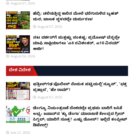
August 07, 2026
ಹೆಬ್ರಿ: ಚಲಿಸುತ್ತಿದ್ದ ಕಾರಿನ ಮೇಲೆ ಧರೆಗುರುಳಿದ ಬೃಹತ್
ಮರ; ಚಾಲಕ ಸ್ಥಳದಲ್ಲೇ ದುರ್ಮರಣ!
August 07, 2026
ನಟ ದರ್ಶನ್‌ಗೆ ಮತ್ತಷ್ಟು ಸಂಕಷ್ಟ: ಪ್ರದೋಷ್ ಬೆನ್ನಲ್ಲೇ
ಮಾಫಿ ಸಾಕ್ಷಿಯಾಗಲು 'ಎ8 ರವಿಶಂಕರ್, ಎ10 ವಿನಯ್'
ಅರ್ಜಿ!
August 06, 2026
ದೇಶ ವಿದೇಶ
ಛತ್ತೀಸ್‌ಗಢ ಪೊಲೀಸ್ ನೇಮಕ ಪಟ್ಟಿಯಲ್ಲಿ‘ನ್ಯೂಸ್’, ‘ಭಕ್ತ
ಪ್ರಹ್ಲಾದ’, ‘ಹೇ ರಾಮ್’!
August 07, 2026
ಡೆಂಗ್ಯೂ ನಿಯಂತ್ರಣಕ್ಕೆ ದೇಶದಲ್ಲೇ ಪ್ರಥಮ ಬಾರಿಗೆ ಲಸಿಕೆ
ಲಭ್ಯ: ಜಪಾನ್‌ನ 'ಕ್ಯು ಡೆಂಗಾ' ಮಾರಾಟಕ್ಕೆ ಕೇಂದ್ರದ ಗ್ರೀನ್
ಸಿಗ್ನಲ್; ಯಾರಿಗೆ ಸೂಕ್ತ? ಎಷ್ಟು ಡೋಸ್? ಇಲ್ಲಿದೆ ಕಂಪ್ಲೀಟ್
ಡಿಟೇಲ್ಸ್!
July 21, 2026