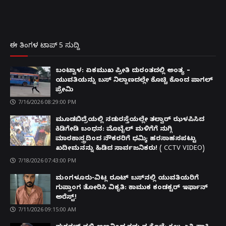
ಈ ತಿಂಗಳ ಟಾಪ್ 5 ಸುದ್ದಿ
ಬಂಟ್ವಾಳ: ಏಕಮುಖ ಪ್ರೀತಿ ದುರಂತದಲ್ಲಿ ಅಂತ್ಯ –
ಯುವತಿಯನ್ನು ಬಸ್ ನಿಲ್ದಾಣದಲ್ಲೇ ಕೊಚ್ಚಿ ಕೊಂದ ಪಾಗಲ್
ಪ್ರೇಮಿ
7/16/2026 08:29:00 PM
ಮೂಡಬಿದ್ರೆಯಲ್ಲಿ ನಡುರಸ್ತೆಯಲ್ಲೇ ತಲ್ವಾರ್ ಝಳಪಿಸಿದ
ಕಿಡಿಗೇಡಿ ಬಂಧನ: ಮೊಬೈಲ್ ಮಳಿಗೆಗೆ ನುಗ್ಗಿ
ಮಾರಕಾಸ್ತ್ರದಿಂದ ನೌಕರರಿಗೆ ಧಮ್ಕಿ; ಹರಸಾಹಸಪಟ್ಟು
ಖದೀಮನನ್ನು ಹಿಡಿದ ಸಾರ್ವಜನಿಕರು! ( CCTV VIDEO)
7/18/2026 07:43:00 PM
ಮಂಗಳೂರು-ವಿಟ್ಲ ರೂಟ್ ಬಸ್‌ನಲ್ಲಿ ಯುವತಿಯರಿಗೆ
ಗುಪ್ತಾಂಗ ತೋರಿಸಿ ವಿಕೃತಿ: ಕಾಮುಕ ಕಂಡಕ್ಟರ್ ಇರ್ಫಾನ್
ಅರೆಸ್ಟ್!
7/11/2026 09:15:00 AM