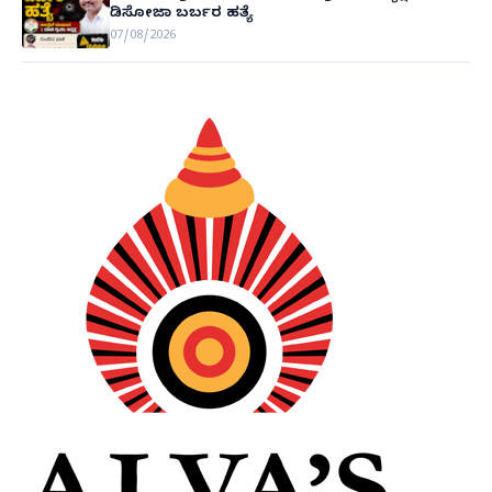
ಡಿಸೋಜಾ ಬರ್ಬರ ಹತ್ಯೆ
07/08/2026