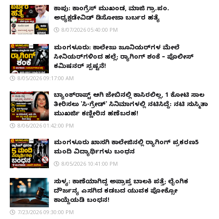
ಕಾಪು: ಕಾಂಗ್ರೆಸ್ ಮುಖಂಡ, ಮಾಜಿ ಗ್ರಾ.ಪಂ.
ಅಧ್ಯಕ್ಷಡೇವಿಡ್ ಡಿಸೋಜಾ ಬರ್ಬರ ಹತ್ಯೆ
8/07/2026 05:40:00 PM
ಮಂಗಳೂರು: ಕಾಲೇಜು ಜೂನಿಯರ್‌ಗಳ ಮೇಲೆ
ಸೀನಿಯರ್‌ಗಳಿಂದ ಹಲ್ಲೆ; ರ‌್ಯಾಗಿಂಗ್ ಶಂಕೆ – ಪೊಲೀಸ್
ಕಮಿಷನರ್ ಸ್ಪಷ್ಟನೆ!
8/05/2026 09:17:00 AM
ಬ್ಯಾಂಕ್‌ರಾಪ್ಟ್‌ ಆಗಿ ಜೇಬಿನಲ್ಲಿ ಕಾಸಿರಲಿಲ್ಲ, ₹1 ಕೋಟಿ ಸಾಲ
ತೀರಿಸಲು 'ಸಿ-ಗ್ರೇಡ್' ಸಿನಿಮಾಗಳಲ್ಲಿ ನಟಿಸಿದ್ದೆ: ನಟಿ ಸುಸ್ಮಿತಾ
ಮುಖರ್ಜಿ ಕಣ್ಣೀರಿನ ಹಣೆಬರಹ!
8/06/2026 01:42:00 PM
ಮಂಗಳೂರು ಖಾಸಗಿ ಕಾಲೇಜಿನಲ್ಲಿ ರ‌್ಯಾಗಿಂಗ್ ಪ್ರಕರಣ5
ಮಂದಿ ವಿದ್ಯಾರ್ಥಿಗಳು ಬಂಧನ
8/05/2026 10:41:00 PM
ಸುಳ್ಯ: ಕಾಣೆಯಾಗಿದ್ದ ಅಪ್ರಾಪ್ತ ಬಾಲಕಿ ಪತ್ತೆ; ಲೈಂಗಿಕ
ದೌರ್ಜನ್ಯ ಎಸಗಿದ ಕಡಬದ ಯುವಕ ಪೋಕ್ಸೋ
ಕಾಯ್ದೆಯಡಿ ಬಂಧನ!
7/23/2026 09:30:00 PM