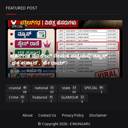
FEATURED POST
SPECIAL
ಛತ್ತೀಸ್‌ಗಢ ಪೊಲೀಸ್ ನೇಮಕ ಪಟ್ಟಿಯಲ್ಲಿ‘ನ್ಯೂಸ್’,
‘ಭಕ್ತ ಪ್ರಹ್ಲಾದ’, ‘ಹೇ ರಾಮ್’!
ONLINE PUDU
8/07/2026 10:42:00 PM
coastal
40
national
33
state
33
SPECIAL
86
08
69
60
3
Crime
60
Featured
45
GLAMOUR
32
2
1
6
About
Contact Us
Privacy Policy
Disclaimer
© Copyright
2026 -
E MUNGARU