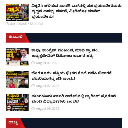
ವಿಕೃತಿ!: ಚಲಿಸುವ ಖಾಸಗಿ ಬಸ್‌ನಲ್ಲಿ ಸಹಪ್ರಯಾಣಿಕರೆದುರು
ವೃದ್ಧನ ಅಸಭ್ಯ ವರ್ತನೆ, ವೀಡಿಯೋ ಮಾಡಿದ
ಪ್ರಯಾಣಿಕರು!
8/01/2026 07:52:00 PM
ಕರಾವಳಿ
ಕಾಪು: ಕಾಂಗ್ರೆಸ್ ಮುಖಂಡ, ಮಾಜಿ ಗ್ರಾ.ಪಂ.
ಅಧ್ಯಕ್ಷಡೇವಿಡ್ ಡಿಸೋಜಾ ಬರ್ಬರ ಹತ್ಯೆ
August 07, 2026
ಬೆಂಗಳೂರು: ಪತ್ನಿಯ ಭೀಕರ ಕೊಲೆ ನಡೆಸಿ ಬಿಹಾರಕ್ಕೆ
ಪರಾರಿಯಾಗಿದ್ದ ಪತಿ ಬಂಧನ
August 07, 2026
ಮಂಗಳೂರು ಖಾಸಗಿ ಕಾಲೇಜಿನಲ್ಲಿ ರ‌್ಯಾಗಿಂಗ್ ಪ್ರಕರಣ5
ಮಂದಿ ವಿದ್ಯಾರ್ಥಿಗಳು ಬಂಧನ
August 05, 2026
ರಾಜ್ಯ