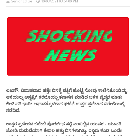
Senior Editor
10/03/2021 03:54:00 PM
ಲಖನೌ: ವಿವಾಹವಾದ ಹತ್ತೇ ದಿನಕ್ಕೆ ಪತ್ನಿಗೆ ಹೊಟ್ಟೆ ನೋವು ಕಾಣಿಸಿಕೊಂಡಿದ್ದು,
ಆಕೆಯನ್ನು ಆಸ್ಪತ್ರೆಗೆ ಕರೆದೊಯ್ದು ತಪಾಸಣೆ ಮಾಡಿದ ಬಳಿಕ ವೈದ್ಯರ ಮಾತು
ಕೇಳಿ ಪತಿ ಭಾರೀ ಆಘಾತಕ್ಕೊಳಗಾದ ಘಟನೆ ಉತ್ತರ ಪ್ರದೇಶದ ಬರೇಲಿಯಲ್ಲಿ
ನಡೆದಿದೆ.
ಉತ್ತರ ಪ್ರದೇಶದ ಬರೇಲಿ ಪೋರ್ಟ್​ನ ಸರೈ ಎಂಬಲ್ಲಿನ ಯುವಕ - ಯುವತಿ
ಜೋಡಿ ಮದುವೆಯಾಗಿ ಕೇವಲ ಹತ್ತು ದಿನಗಳಾಗಿತ್ತು. ಇಬ್ಬರು ಕೂಡ ಒಂದೇ