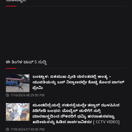
ಯೂಟ್ಯೂಬ್
ಈ ತಿಂಗಳ ಟಾಪ್ 5 ಸುದ್ದಿ
ಬಂಟ್ವಾಳ: ಏಕಮುಖ ಪ್ರೀತಿ ದುರಂತದಲ್ಲಿ ಅಂತ್ಯ –
ಯುವತಿಯನ್ನು ಬಸ್ ನಿಲ್ದಾಣದಲ್ಲೇ ಕೊಚ್ಚಿ ಕೊಂದ ಪಾಗಲ್
ಪ್ರೇಮಿ
7/16/2026 08:29:00 PM
ಮೂಡಬಿದ್ರೆಯಲ್ಲಿ ನಡುರಸ್ತೆಯಲ್ಲೇ ತಲ್ವಾರ್ ಝಳಪಿಸಿದ
ಕಿಡಿಗೇಡಿ ಬಂಧನ: ಮೊಬೈಲ್ ಮಳಿಗೆಗೆ ನುಗ್ಗಿ
ಮಾರಕಾಸ್ತ್ರದಿಂದ ನೌಕರರಿಗೆ ಧಮ್ಕಿ; ಹರಸಾಹಸಪಟ್ಟು
ಖದೀಮನನ್ನು ಹಿಡಿದ ಸಾರ್ವಜನಿಕರು! ( CCTV VIDEO)
7/18/2026 07:43:00 PM