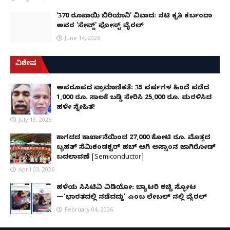
'370 ರೂಪಾಯಿ ಬಿರಿಯಾನಿ' ವಿವಾದ: ನಟಿ ಕೃತಿ ಕರ್ಬಂದಾ
ಅವರ 'ಸೇವ್ಜ್' ಪೋಸ್ಟ್ ವೈರಲ್
June 14, 2026
ವಿಶೇಷ
ಅಪರೂಪದ ಪ್ರಾಮಾಣಿಕತೆ: 35 ವರ್ಷಗಳ ಹಿಂದೆ ಪಡೆದ
1,000 ರೂ. ಸಾಲಕ್ಕೆ ಬಡ್ಡಿ ಸೇರಿಸಿ 25,000 ರೂ. ಮರಳಿಸಿದ
ಹಳೇ ಸ್ನೇಹಿತ!
July 13, 2026
ಕಾಗದದ ಕಾರ್ಖಾನೆಯಿಂದ 27,000 ಕೋಟಿ ರೂ. ಮೊತ್ತದ
ಬೃಹತ್ ಸೆಮಿಕಂಡಕ್ಟರ್ ಹಬ್ ಆಗಿ ಅಸ್ಸಾಂನ ಜಾಗಿರೋಡ್
ಬದಲಾವಣೆ [Semiconductor]
April 03, 2026
ಹಳೆಯ ಸಿಸಿಟಿವಿ ವಿಡಿಯೋ: ಬ್ಯಾಟರಿ ಕಚ್ಚಿ ಸ್ಫೋಟ
—‘ಭಾರತದಲ್ಲಿ ನಡೆದದ್ದು’ ಎಂಬ ಲೇಬಲ್ ನಲ್ಲಿ ವೈರಲ್
February 04, 2026