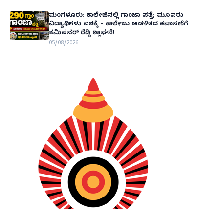
ಮಂಗಳೂರು: ಕಾಲೇಜಿನಲ್ಲಿ ಗಾಂಜಾ ಪತ್ತೆ; ಮೂವರು
ವಿದ್ಯಾರ್ಥಿಗಳು ವಶಕ್ಕೆ – ಕಾಲೇಜು ಆಡಳಿತದ ತಪಾಸಣೆಗೆ
ಕಮಿಷನರ್ ರೆಡ್ಡಿ ಶ್ಲಾಘನೆ!
05/08/2026