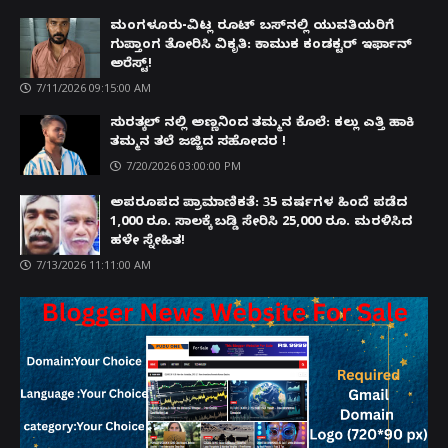
ಮಂಗಳೂರು-ವಿಟ್ಲ ರೂಟ್ ಬಸ್‌ನಲ್ಲಿ ಯುವತಿಯರಿಗೆ
ಗುಪ್ತಾಂಗ ತೋರಿಸಿ ವಿಕೃತಿ: ಕಾಮುಕ ಕಂಡಕ್ಟರ್ ಇರ್ಫಾನ್
ಅರೆಸ್ಟ್!
7/11/2026 09:15:00 AM
ಸುರತ್ಕಲ್ ನಲ್ಲಿ ಅಣ್ಣನಿಂದ ತಮ್ಮನ ಕೊಲೆ: ಕಲ್ಲು ಎತ್ತಿ ಹಾಕಿ
ತಮ್ಮನ ತಲೆ ಜಜ್ಜಿದ ಸಹೋದರ !
7/20/2026 03:00:00 PM
ಅಪರೂಪದ ಪ್ರಾಮಾಣಿಕತೆ: 35 ವರ್ಷಗಳ ಹಿಂದೆ ಪಡೆದ
1,000 ರೂ. ಸಾಲಕ್ಕೆ ಬಡ್ಡಿ ಸೇರಿಸಿ 25,000 ರೂ. ಮರಳಿಸಿದ
ಹಳೇ ಸ್ನೇಹಿತ!
7/13/2026 11:11:00 AM