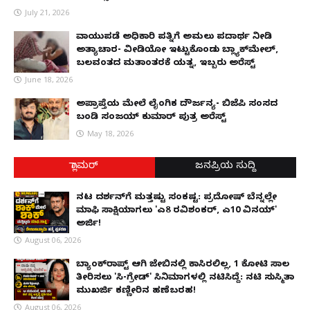
July 21, 2026
ವಾಯುಪಡೆ ಅಧಿಕಾರಿ ಪತ್ನಿಗೆ ಅಮಲು ಪದಾರ್ಥ ನೀಡಿ
ಅತ್ಯಾಚಾರ- ವೀಡಿಯೋ ಇಟ್ಟುಕೊಂಡು ಬ್ಲ್ಯಾಕ್‌ಮೇಲ್,
ಬಲವಂತದ ಮತಾಂತರಕ್ಕೆ ಯತ್ನ, ಇಬ್ಬರು ಅರೆಸ್ಟ್
June 18, 2026
ಅಪ್ರಾಪ್ತೆಯ ಮೇಲೆ ಲೈಂಗಿಕ ದೌರ್ಜನ್ಯ- ಬಿಜೆಪಿ ಸಂಸದ
ಬಂಡಿ ಸಂಜಯ್ ಕುಮಾರ್ ಪುತ್ರ ಅರೆಸ್ಟ್
May 18, 2026
ಗ್ಲಾಮರ್
ಜನಪ್ರಿಯ ಸುದ್ದಿ
ನಟ ದರ್ಶನ್‌ಗೆ ಮತ್ತಷ್ಟು ಸಂಕಷ್ಟ: ಪ್ರದೋಷ್ ಬೆನ್ನಲ್ಲೇ
ಮಾಫಿ ಸಾಕ್ಷಿಯಾಗಲು 'ಎ8 ರವಿಶಂಕರ್, ಎ10 ವಿನಯ್'
ಅರ್ಜಿ!
August 06, 2026
ಬ್ಯಾಂಕ್‌ರಾಪ್ಟ್‌ ಆಗಿ ಜೇಬಿನಲ್ಲಿ ಕಾಸಿರಲಿಲ್ಲ, ₹1 ಕೋಟಿ ಸಾಲ
ತೀರಿಸಲು 'ಸಿ-ಗ್ರೇಡ್' ಸಿನಿಮಾಗಳಲ್ಲಿ ನಟಿಸಿದ್ದೆ: ನಟಿ ಸುಸ್ಮಿತಾ
ಮುಖರ್ಜಿ ಕಣ್ಣೀರಿನ ಹಣೆಬರಹ!
August 06, 2026