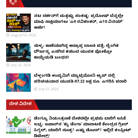
ಕ್ರೈಂ
ನಟ ದರ್ಶನ್‌ಗೆ ಮತ್ತಷ್ಟು ಸಂಕಷ್ಟ: ಪ್ರದೋಷ್ ಬೆನ್ನಲ್ಲೇ
ಮಾಫಿ ಸಾಕ್ಷಿಯಾಗಲು 'ಎ8 ರವಿಶಂಕರ್, ಎ10 ವಿನಯ್'
ಅರ್ಜಿ!
August 06, 2026
ಸುಳ್ಯ: ಕಾಣೆಯಾಗಿದ್ದ ಅಪ್ರಾಪ್ತ ಬಾಲಕಿ ಪತ್ತೆ; ಲೈಂಗಿಕ
ದೌರ್ಜನ್ಯ ಎಸಗಿದ ಕಡಬದ ಯುವಕ ಪೋಕ್ಸೋ
ಕಾಯ್ದೆಯಡಿ ಬಂಧನ!
July 23, 2026
ಬೆಳ್ತಂಗಡಿ ಉದ್ಯಮಿಗೆ ಮ್ಯಾಟ್ರಿಮೋನಿ ಆ್ಯಪ್ ನಲ್ಲಿ
ಪರಿಚಯವಾದ ಯುವತಿ:87.22 ಲಕ್ಷ ರೂ. ಎಗರಿಸಿ ಪರಾರಿ
July 21, 2026
ದೇಶ ವಿದೇಶ
ಡೆಂಗ್ಯೂ ನಿಯಂತ್ರಣಕ್ಕೆ ದೇಶದಲ್ಲೇ ಪ್ರಥಮ ಬಾರಿಗೆ ಲಸಿಕೆ
ಲಭ್ಯ: ಜಪಾನ್‌ನ 'ಕ್ಯು ಡೆಂಗಾ' ಮಾರಾಟಕ್ಕೆ ಕೇಂದ್ರದ ಗ್ರೀನ್
ಸಿಗ್ನಲ್; ಯಾರಿಗೆ ಸೂಕ್ತ? ಎಷ್ಟು ಡೋಸ್? ಇಲ್ಲಿದೆ ಕಂಪ್ಲೀಟ್
ಡಿಟೇಲ್ಸ್!