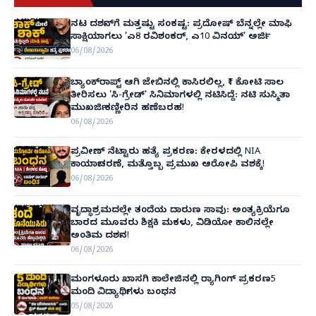
ನಟ ದರ್ಶನ್‌ಗೆ ಮತ್ತಷ್ಟು ಸಂಕಷ್ಟ: ಪ್ರದೋಷ್ ಬೆನ್ನಲ್ಲೇ ಮಾಫಿ
ಸಾಕ್ಷಿಯಾಗಲು 'ಎ8 ರವಿಶಂಕರ್, ಎ10 ವಿನಯ್' ಅರ್ಜಿ!
06/08/2026
ಬ್ಯಾಂಕ್‌ರಾಪ್ಟ್‌ ಆಗಿ ಜೇಬಿನಲ್ಲಿ ಕಾಸಿರಲಿಲ್ಲ, ₹1 ಕೋಟಿ ಸಾಲ
ತೀರಿಸಲು 'ಸಿ-ಗ್ರೇಡ್' ಸಿನಿಮಾಗಳಲ್ಲಿ ನಟಿಸಿದ್ದೆ: ನಟಿ ಸುಸ್ಮಿತಾ
ಮುಖರ್ಜಿ ಕಣ್ಣೀರಿನ ಹಣೆಬರಹ!
06/08/2026
ಪ್ರವೀಣ್ ನೆಟ್ಟಾರು ಹತ್ಯೆ ಪ್ರಕರಣ: ಕೇರಳದಲ್ಲಿ NIA
ಕಾರ್ಯಾಚರಣೆ, ಮತ್ತೊಬ್ಬ ಪ್ರಮುಖ ಆರೋಪಿ ವಶಕ್ಕೆ!
06/08/2026
ವೃದ್ಧಾಶ್ರಮದಲ್ಲೇ ತಂದೆಯ ದಾರುಣ ಸಾವು: ಅಂತ್ಯಕ್ರಿಯೆಗೂ
ಬಾರದ ಮೂವರು ಶಿಕ್ಷಕಿ ಮಕಳು, ವಿಡಿಯೋ ಕಾಲಿನಲ್ಲೇ
ಅಂತಿಮ ದರ್ಶನ!
06/08/2026
ಮಂಗಳೂರು ಖಾಸಗಿ ಕಾಲೇಜಿನಲ್ಲಿ ರ‌್ಯಾಗಿಂಗ್ ಪ್ರಕರಣ5
ಮಂದಿ ವಿದ್ಯಾರ್ಥಿಗಳು ಬಂಧನ
05/08/2026