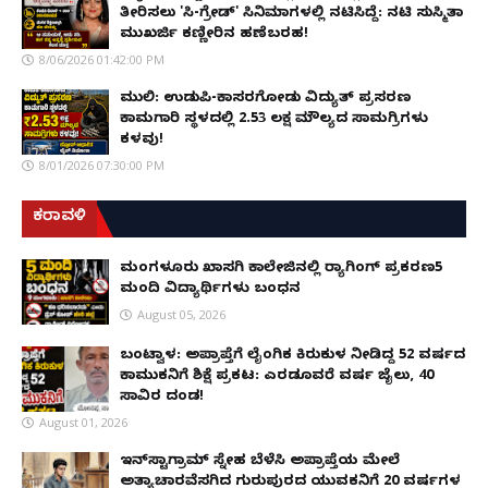
ತೀರಿಸಲು 'ಸಿ-ಗ್ರೇಡ್' ಸಿನಿಮಾಗಳಲ್ಲಿ ನಟಿಸಿದ್ದೆ: ನಟಿ ಸುಸ್ಮಿತಾ
ಮುಖರ್ಜಿ ಕಣ್ಣೀರಿನ ಹಣೆಬರಹ!
8/06/2026 01:42:00 PM
ಮುಲ್ಕಿ: ಉಡುಪಿ-ಕಾಸರಗೋಡು ವಿದ್ಯುತ್ ಪ್ರಸರಣ
ಕಾಮಗಾರಿ ಸ್ಥಳದಲ್ಲಿ ₹2.53 ಲಕ್ಷ ಮೌಲ್ಯದ ಸಾಮಗ್ರಿಗಳು
ಕಳವು!
8/01/2026 07:30:00 PM
ಕರಾವಳಿ
ಮಂಗಳೂರು ಖಾಸಗಿ ಕಾಲೇಜಿನಲ್ಲಿ ರ‌್ಯಾಗಿಂಗ್ ಪ್ರಕರಣ5
ಮಂದಿ ವಿದ್ಯಾರ್ಥಿಗಳು ಬಂಧನ
August 05, 2026
ಬಂಟ್ವಾಳ: ಅಪ್ರಾಪ್ತೆಗೆ ಲೈಂಗಿಕ ಕಿರುಕುಳ ನೀಡಿದ್ದ 52 ವರ್ಷದ
ಕಾಮುಕನಿಗೆ ಶಿಕ್ಷೆ ಪ್ರಕಟ: ಎರಡೂವರೆ ವರ್ಷ ಜೈಲು, ₹40
ಸಾವಿರ ದಂಡ!
August 01, 2026
ಇನ್‌ಸ್ಟಾಗ್ರಾಮ್ ಸ್ನೇಹ ಬೆಳೆಸಿ ಅಪ್ರಾಪ್ತೆಯ ಮೇಲೆ
ಅತ್ಯಾಚಾರವೆಸಗಿದ ಗುರುಪುರದ ಯುವಕನಿಗೆ 20 ವರ್ಷಗಳ