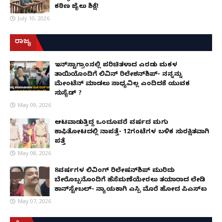
ಕಠಿಣ ಜೈಲು ಶಿಕ್ಷೆ!
July 10, 2026
ರಾಜ್ಯ
ಇನ್​ಸ್ಟಾಗ್ರಾಂನಲ್ಲಿ ಪರಿಚಿತಳಾದ ಎರಡು ಮಕ್ಕಳ
ತಾಯಿಯೊಂದಿಗೆ ಲಿವಿನ್ ರಿಲೇಶನ್​ಶಿಪ್- ನನ್ನನ್ನು
ಮೇಂಟೆನ್ ಮಾಡಲು ಸಾಧ್ಯವಿಲ್ಲ ಎಂದಿದಕ್ಕೆ ಯುವಕ
ಸುಸೈಡ್ ?
May 09, 2026
ಆಟವಾಡುತ್ತಿದ್ದ ಒಂದೂವರೆ ವರ್ಷದ ಮಗು
ಕಾಫಿತೋಟದಲ್ಲಿ ನಾಪತ್ತೆ- 12ಗಂಟೆಗಳ ಬಳಿಕ ಸುರಕ್ಷಿತವಾಗಿ
ಪತ್ತೆ
May 08, 2026
8ವರ್ಷಗಳ ಲಿವಿಂಗ್‌ ರಿಲೇಷನ್‌ಶಿಪ್ ಮುರಿದು
ಬೇರೊಬ್ಬನೊಂದಿಗೆ ಹೆಸೆಮಣೆಯೇರಲು ತಯಾರಾದ ಲೇಡಿ
ಕಾನ್‌ಸ್ಟೇಬಲ್- ನ್ಯಾಯಕ್ಕಾಗಿ ಎಸ್ಪಿ ಮೊರೆ ಹೋದ ಪಿಎಸ್ಐ
May 07, 2026