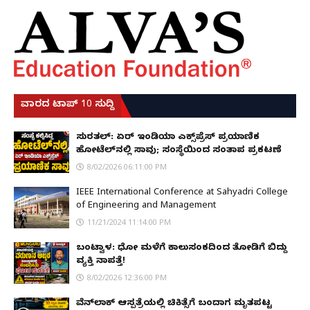
ವಾರದ ಟಾಪ್ 10 ಸುದ್ದಿ
ಸುರತ್ಕಲ್: ಏರ್ ಇಂಡಿಯಾ ಎಕ್ಸ್‌ಪ್ರೆಸ್ ಪ್ರಯಾಣಿಕ
ಹೋಟೆಲ್‌ನಲ್ಲಿ ಸಾವು; ಸಂಸ್ಥೆಯಿಂದ ಸಂತಾಪ ಪ್ರಕಟಣೆ
8/02/2026 06:11:00 PM
IEEE International Conference at Sahyadri College
of Engineering and Management
11/21/2024 11:14:00 PM
ಬಂಟ್ವಾಳ: ಧೋ ಮಳೆಗೆ ಕಾಲುಸಂಕದಿಂದ ತೋಡಿಗೆ ಬಿದ್ದು
ವ್ಯಕ್ತಿ ನಾಪತ್ತೆ!
8/02/2026 12:36:00 PM
ವೆನ್‌ಲಾಕ್ ಆಸ್ಪತ್ರೆಯಲ್ಲಿ ಚಿಕಿತ್ಸೆಗೆ ಬಂದಾಗ ಮೃತಪಟ್ಟ