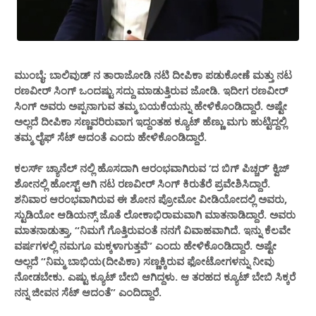
ಮುಂಬೈ: ಬಾಲಿವುಡ್​ ನ ತಾರಾಜೋಡಿ ನಟಿ ದೀಪಿಕಾ ಪಡುಕೋಣೆ ಮತ್ತು ನಟ
ರಣವೀರ್​ ಸಿಂಗ್​ ಒಂದಷ್ಟು ಸದ್ದು ಮಾಡುತ್ತಿರುವ ಜೋಡಿ. ಇದೀಗ ರಣವೀರ್​
ಸಿಂಗ್​ ಅವರು ಅಪ್ಪನಾಗುವ ತಮ್ಮ ಬಯಕೆಯನ್ನು ಹೇಳಿಕೊಂಡಿದ್ದಾರೆ. ಅಷ್ಟೇ
ಅಲ್ಲದೆ ದೀಪಿಕಾ ಸಣ್ಣವರಿರುವಾಗ ಇದ್ದಂತಹ ಕ್ಯೂಟ್​ ಹೆಣ್ಣು ಮಗು ಹುಟ್ಟಿದ್ದಲ್ಲಿ
ತಮ್ಮ ಲೈಫ್​ ಸೆಟ್​ ಆದಂತೆ ಎಂದು ಹೇಳಿಕೊಂಡಿದ್ದಾರೆ.
ಕಲರ್ಸ್​ ಚ್ಯಾನೆಲ್ ನಲ್ಲಿ ಹೊಸದಾಗಿ ಆರಂಭವಾಗಿರುವ ‘ದ ಬಿಗ್ ಪಿಚ್ಚರ್​’ ಕ್ವಿಜ್​
ಶೋನಲ್ಲಿ ಹೋಸ್ಟ್​ ಆಗಿ ನಟ ರಣವೀರ್​ ಸಿಂಗ್​ ಕಿರುತೆರೆ ಪ್ರವೇಶಿಸಿದ್ದಾರೆ.
ಶನಿವಾರ ಆರಂಭವಾಗಿರುವ ಈ ಶೋನ ಪ್ರೋಮೋ ವೀಡಿಯೋದಲ್ಲಿ ಅವರು​,
ಸ್ಟುಡಿಯೋ ಆಡಿಯನ್ಸ್​ ಜೊತೆ ಲೋಕಾಭಿರಾಮವಾಗಿ ಮಾತನಾಡಿದ್ದಾರೆ. ಅವರು
ಮಾತನಾಡುತ್ತಾ, “ನಿಮಗೆ ಗೊತ್ತಿರುವಂತೆ ನನಗೆ ವಿವಾಹವಾಗಿದೆ. ಇನ್ನು ಕೆಲವೇ
ವರ್ಷಗಳಲ್ಲಿ ನಮಗೂ ಮಕ್ಕಳಾಗುತ್ತವೆ” ಎಂದು ಹೇಳಿಕೊಂಡಿದ್ದಾರೆ. ಅಷ್ಟೇ
ಅಲ್ಲದೆ “ನಿಮ್ಮ ಬಾಭಿಯ(ದೀಪಿಕಾ) ಸಣ್ಣಕ್ಕಿರುವ ಫೋಟೋಗಳನ್ನು ನೀವು
ನೋಡಬೇಕು. ಎಷ್ಟು ಕ್ಯೂಟ್​ ಬೇಬಿ ಆಗಿದ್ದಳು. ಆ ತರಹದ ಕ್ಯೂಟ್ ಬೇಬಿ ಸಿಕ್ಕರೆ
ನನ್ನ ಜೀವನ ಸೆಟ್​ ಆದಂತೆ” ಎಂದಿದ್ದಾರೆ.