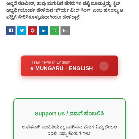
ಅಲ್ಲದೆ ರಣವೀರ್​, ತಾವು ಮಗುವಿನ ಹೆಸರುಗಳ ಪಟ್ಟಿ ಮಾಡುತ್ತಿದ್ದು, ಕ್ವಿಜ್​
ಅಭ್ಯರ್ಥಿಯೋರ್ವ ಹೇಳಿರುವ ‘ಶೌರ್ಯ ವೀರ್​ ಸಿಂಗ್​’ ಎಂಬ ಹೆಸರನ್ನು ಆ
ಪಟ್ಟಿಗೆ ಸೇರಿಸಿಕೊಳ್ಳುವುದಾಗಿಯೂ ಹೇಳಿದ್ದಾರೆ.
Read news in English
→
e-MUNGARU - ENGLISH
Support Us / ನಮಗೆ ಬೆಂಬಲಿಸಿ
ಉಚಿತವಾಗಿ ಮಾಹಿತಿಯನ್ನು ಒದಗಿಸುವ ನಮಗೆ ನಿಮ್ಮ ಬೆಂಬಲ
ಇರಲಿ. ನಿಮ್ಮ ಕೊಡುಗೆ ನೀಡಿ.