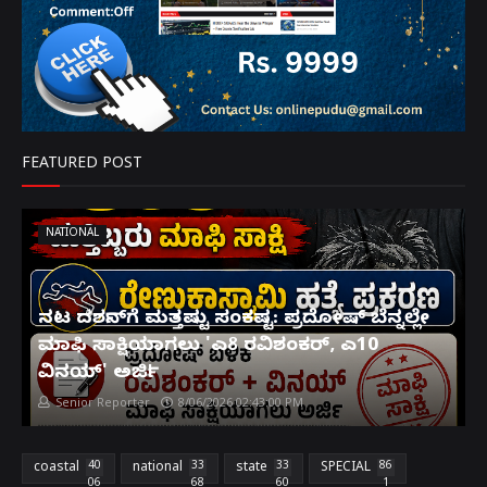
FEATURED POST
NATIONAL
ನಟ ದರ್ಶನ್‌ಗೆ ಮತ್ತಷ್ಟು ಸಂಕಷ್ಟ: ಪ್ರದೋಷ್ ಬೆನ್ನಲ್ಲೇ
ಮಾಫಿ ಸಾಕ್ಷಿಯಾಗಲು 'ಎ8 ರವಿಶಂಕರ್, ಎ10
ವಿನಯ್' ಅರ್ಜಿ!
Senior Reporter
8/06/2026 02:43:00 PM
coastal
40
national
33
state
33
SPECIAL
86
06
68
60
1