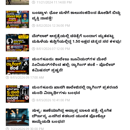
11/21/2024 11:14:00 PM
ಬಂಟ್ವಾಳ: ಧೋ ಮಳೆಗೆ ಕಾಲುಸಂಕದಿಂದ ತೋಡಿಗೆ ಬಿದ್ದು
ವ್ಯಕ್ತಿ ನಾಪತ್ತೆ!
8/02/2026 12:36:00 PM
ವೆನ್‌ಲಾಕ್ ಆಸ್ಪತ್ರೆಯಲ್ಲಿ ಚಿಕಿತ್ಸೆಗೆ ಬಂದಾಗ ಮೃತಪಟ್ಟ
ಮಹಿಳೆಯ ಕುತ್ತಿಗೆಯಲ್ಲಿದ್ದ ₹1.50 ಲಕ್ಷದ ಚಿನ್ನದ ಸರ ಕಳವು!
8/01/2026 07:12:00 PM
ಮಂಗಳೂರು: ಕಾಲೇಜು ಜೂನಿಯರ್‌ಗಳ ಮೇಲೆ
ಸೀನಿಯರ್‌ಗಳಿಂದ ಹಲ್ಲೆ; ರ‌್ಯಾಗಿಂಗ್ ಶಂಕೆ – ಪೊಲೀಸ್
ಕಮಿಷನರ್ ಸ್ಪಷ್ಟನೆ!
8/05/2026 09:17:00 AM
ಮಂಗಳೂರು ಖಾಸಗಿ ಕಾಲೇಜಿನಲ್ಲಿ ರ‌್ಯಾಗಿಂಗ್ ಪ್ರಕರಣ5
ಮಂದಿ ವಿದ್ಯಾರ್ಥಿಗಳು ಬಂಧನ
8/05/2026 10:41:00 PM
ಸುಳ್ಯ: ಕಾಣೆಯಾಗಿದ್ದ ಅಪ್ರಾಪ್ತ ಬಾಲಕಿ ಪತ್ತೆ; ಲೈಂಗಿಕ
ದೌರ್ಜನ್ಯ ಎಸಗಿದ ಕಡಬದ ಯುವಕ ಪೋಕ್ಸೋ
ಕಾಯ್ದೆಯಡಿ ಬಂಧನ!
7/23/2026 09:30:00 PM