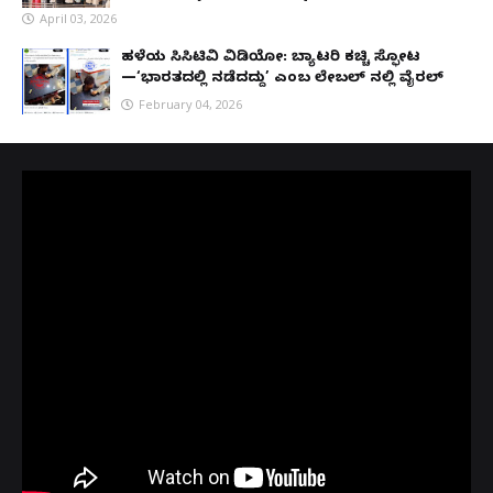
April 03, 2026
ಹಳೆಯ ಸಿಸಿಟಿವಿ ವಿಡಿಯೋ: ಬ್ಯಾಟರಿ ಕಚ್ಚಿ ಸ್ಫೋಟ
—‘ಭಾರತದಲ್ಲಿ ನಡೆದದ್ದು’ ಎಂಬ ಲೇಬಲ್ ನಲ್ಲಿ ವೈರಲ್
February 04, 2026