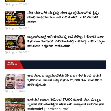
August 07, 2026
ನಟ ದರ್ಶನ್‌ಗೆ ಮತ್ತಷ್ಟು ಸಂಕಷ್ಟ: ಪ್ರದೋಷ್ ಬೆನ್ನಲ್ಲೇ
ಮಾಫಿ ಸಾಕ್ಷಿಯಾಗಲು 'ಎ8 ರವಿಶಂಕರ್, ಎ10 ವಿನಯ್'
ಅರ್ಜಿ!
August 06, 2026
ಬ್ಯಾಂಕ್‌ರಾಪ್ಟ್‌ ಆಗಿ ಜೇಬಿನಲ್ಲಿ ಕಾಸಿರಲಿಲ್ಲ, ₹1 ಕೋಟಿ ಸಾಲ
ತೀರಿಸಲು 'ಸಿ-ಗ್ರೇಡ್' ಸಿನಿಮಾಗಳಲ್ಲಿ ನಟಿಸಿದ್ದೆ: ನಟಿ ಸುಸ್ಮಿತಾ
ಮುಖರ್ಜಿ ಕಣ್ಣೀರಿನ ಹಣೆಬರಹ!
August 06, 2026
ವಿಶೇಷ
ಅಪರೂಪದ ಪ್ರಾಮಾಣಿಕತೆ: 35 ವರ್ಷಗಳ ಹಿಂದೆ ಪಡೆದ
1,000 ರೂ. ಸಾಲಕ್ಕೆ ಬಡ್ಡಿ ಸೇರಿಸಿ 25,000 ರೂ. ಮರಳಿಸಿದ
ಹಳೇ ಸ್ನೇಹಿತ!
July 13, 2026
ಕಾಗದದ ಕಾರ್ಖಾನೆಯಿಂದ 27,000 ಕೋಟಿ ರೂ. ಮೊತ್ತದ
ಬೃಹತ್ ಸೆಮಿಕಂಡಕ್ಟರ್ ಹಬ್ ಆಗಿ ಅಸ್ಸಾಂನ ಜಾಗಿರೋಡ್
ಬದಲಾವಣೆ [Semiconductor]