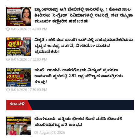
ಬ್ಯಾಂಕ್‌ರಾಪ್ಟ್‌ ಆಗಿ ಜೇಬಿನಲ್ಲಿ ಕಾಸಿರಲಿಲ್ಲ, ₹1 ಕೋಟಿ ಸಾಲ
ತೀರಿಸಲು 'ಸಿ-ಗ್ರೇಡ್' ಸಿನಿಮಾಗಳಲ್ಲಿ ನಟಿಸಿದ್ದೆ: ನಟಿ ಸುಸ್ಮಿತಾ
ಮುಖರ್ಜಿ ಕಣ್ಣೀರಿನ ಹಣೆಬರಹ!
8/06/2026 01:42:00 PM
ವಿಕೃತಿ!: ಚಲಿಸುವ ಖಾಸಗಿ ಬಸ್‌ನಲ್ಲಿ ಸಹಪ್ರಯಾಣಿಕರೆದುರು
ವೃದ್ಧನ ಅಸಭ್ಯ ವರ್ತನೆ, ವೀಡಿಯೋ ಮಾಡಿದ
ಪ್ರಯಾಣಿಕರು!
8/01/2026 07:52:00 PM
ಮುಲ್ಕಿ: ಉಡುಪಿ-ಕಾಸರಗೋಡು ವಿದ್ಯುತ್ ಪ್ರಸರಣ
ಕಾಮಗಾರಿ ಸ್ಥಳದಲ್ಲಿ ₹2.53 ಲಕ್ಷ ಮೌಲ್ಯದ ಸಾಮಗ್ರಿಗಳು
ಕಳವು!
8/01/2026 07:30:00 PM
ಕರಾವಳಿ
ಬೆಂಗಳೂರು: ಪತ್ನಿಯ ಭೀಕರ ಕೊಲೆ ನಡೆಸಿ ಬಿಹಾರಕ್ಕೆ
ಪರಾರಿಯಾಗಿದ್ದ ಪತಿ ಬಂಧನ
August 07, 2026