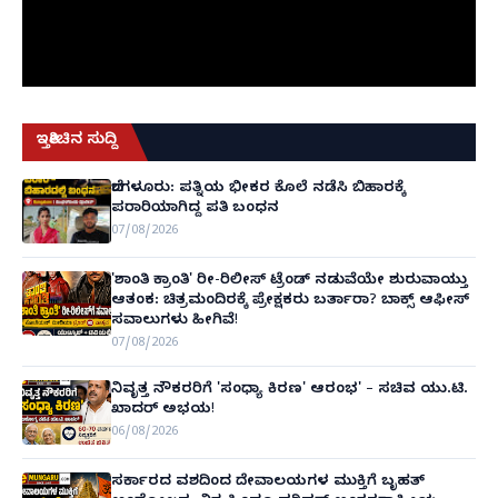
ಇತ್ತೀಚಿನ ಸುದ್ದಿ
ಬೆಂಗಳೂರು: ಪತ್ನಿಯ ಭೀಕರ ಕೊಲೆ ನಡೆಸಿ ಬಿಹಾರಕ್ಕೆ
ಪರಾರಿಯಾಗಿದ್ದ ಪತಿ ಬಂಧನ
07/08/2026
'ಶಾಂತಿ ಕ್ರಾಂತಿ' ರೀ-ರಿಲೀಸ್ ಟ್ರೆಂಡ್ ನಡುವೆಯೇ ಶುರುವಾಯ್ತು
ಆತಂಕ: ಚಿತ್ರಮಂದಿರಕ್ಕೆ ಪ್ರೇಕ್ಷಕರು ಬರ್ತಾರಾ? ಬಾಕ್ಸ್ ಆಫೀಸ್
ಸವಾಲುಗಳು ಹೀಗಿವೆ!
07/08/2026
ನಿವೃತ್ತ ನೌಕರರಿಗೆ 'ಸಂಧ್ಯಾ ಕಿರಣ' ಆರಂಭ' – ಸಚಿವ ಯು.ಟಿ.
ಖಾದರ್ ಅಭಯ!
06/08/2026
ಸರ್ಕಾರದ ವಶದಿಂದ ದೇವಾಲಯಗಳ ಮುಕ್ತಿಗೆ ಬೃಹತ್