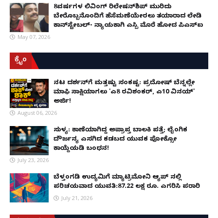
8ವರ್ಷಗಳ ಲಿವಿಂಗ್‌ ರಿಲೇಷನ್‌ಶಿಪ್ ಮುರಿದು
ಬೇರೊಬ್ಬನೊಂದಿಗೆ ಹೆಸೆಮಣೆಯೇರಲು ತಯಾರಾದ ಲೇಡಿ
ಕಾನ್‌ಸ್ಟೇಬಲ್- ನ್ಯಾಯಕ್ಕಾಗಿ ಎಸ್ಪಿ ಮೊರೆ ಹೋದ ಪಿಎಸ್ಐ
May 07, 2026
ಕ್ರೈಂ
ನಟ ದರ್ಶನ್‌ಗೆ ಮತ್ತಷ್ಟು ಸಂಕಷ್ಟ: ಪ್ರದೋಷ್ ಬೆನ್ನಲ್ಲೇ
ಮಾಫಿ ಸಾಕ್ಷಿಯಾಗಲು 'ಎ8 ರವಿಶಂಕರ್, ಎ10 ವಿನಯ್'
ಅರ್ಜಿ!
August 06, 2026
ಸುಳ್ಯ: ಕಾಣೆಯಾಗಿದ್ದ ಅಪ್ರಾಪ್ತ ಬಾಲಕಿ ಪತ್ತೆ; ಲೈಂಗಿಕ
ದೌರ್ಜನ್ಯ ಎಸಗಿದ ಕಡಬದ ಯುವಕ ಪೋಕ್ಸೋ
ಕಾಯ್ದೆಯಡಿ ಬಂಧನ!
July 23, 2026
ಬೆಳ್ತಂಗಡಿ ಉದ್ಯಮಿಗೆ ಮ್ಯಾಟ್ರಿಮೋನಿ ಆ್ಯಪ್ ನಲ್ಲಿ
ಪರಿಚಯವಾದ ಯುವತಿ:87.22 ಲಕ್ಷ ರೂ. ಎಗರಿಸಿ ಪರಾರಿ
July 21, 2026