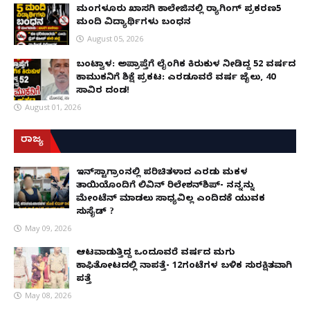
ಮಂಗಳೂರು ಖಾಸಗಿ ಕಾಲೇಜಿನಲ್ಲಿ ರ‌್ಯಾಗಿಂಗ್ ಪ್ರಕರಣ5
ಮಂದಿ ವಿದ್ಯಾರ್ಥಿಗಳು ಬಂಧನ
August 05, 2026
ಬಂಟ್ವಾಳ: ಅಪ್ರಾಪ್ತೆಗೆ ಲೈಂಗಿಕ ಕಿರುಕುಳ ನೀಡಿದ್ದ 52 ವರ್ಷದ
ಕಾಮುಕನಿಗೆ ಶಿಕ್ಷೆ ಪ್ರಕಟ: ಎರಡೂವರೆ ವರ್ಷ ಜೈಲು, ₹40
ಸಾವಿರ ದಂಡ!
August 01, 2026
ರಾಜ್ಯ
ಇನ್​ಸ್ಟಾಗ್ರಾಂನಲ್ಲಿ ಪರಿಚಿತಳಾದ ಎರಡು ಮಕ್ಕಳ
ತಾಯಿಯೊಂದಿಗೆ ಲಿವಿನ್ ರಿಲೇಶನ್​ಶಿಪ್- ನನ್ನನ್ನು
ಮೇಂಟೆನ್ ಮಾಡಲು ಸಾಧ್ಯವಿಲ್ಲ ಎಂದಿದಕ್ಕೆ ಯುವಕ
ಸುಸೈಡ್ ?
May 09, 2026
ಆಟವಾಡುತ್ತಿದ್ದ ಒಂದೂವರೆ ವರ್ಷದ ಮಗು
ಕಾಫಿತೋಟದಲ್ಲಿ ನಾಪತ್ತೆ- 12ಗಂಟೆಗಳ ಬಳಿಕ ಸುರಕ್ಷಿತವಾಗಿ
ಪತ್ತೆ
May 08, 2026