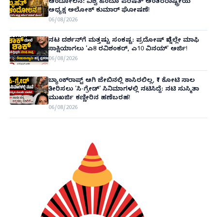
ಆಂದೋಲನ: ವಿಶ್ವ ಹಿಂದೂ ಪರಿಷತ್ ಅಂತರರಾಷ್ಟ್ರೀಯ
ಅಧ್ಯಕ್ಷ ಅಲೋಕ್ ಕುಮಾರ್ ಘೋಷಣೆ!
06/08/2026
ನಟ ದರ್ಶನ್‌ಗೆ ಮತ್ತಷ್ಟು ಸಂಕಷ್ಟ: ಪ್ರದೋಷ್ ಬೆನ್ನಲ್ಲೇ ಮಾಫಿ
ಸಾಕ್ಷಿಯಾಗಲು 'ಎ8 ರವಿಶಂಕರ್, ಎ10 ವಿನಯ್' ಅರ್ಜಿ!
06/08/2026
ಬ್ಯಾಂಕ್‌ರಾಪ್ಟ್‌ ಆಗಿ ಜೇಬಿನಲ್ಲಿ ಕಾಸಿರಲಿಲ್ಲ, ₹1 ಕೋಟಿ ಸಾಲ
ತೀರಿಸಲು 'ಸಿ-ಗ್ರೇಡ್' ಸಿನಿಮಾಗಳಲ್ಲಿ ನಟಿಸಿದ್ದೆ: ನಟಿ ಸುಸ್ಮಿತಾ
ಮುಖರ್ಜಿ ಕಣ್ಣೀರಿನ ಹಣೆಬರಹ!
06/08/2026