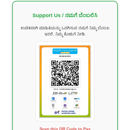
Support Us / ನಮಗೆ ಬೆಂಬಲಿಸಿ
ಉಚಿತವಾಗಿ ಮಾಹಿತಿಯನ್ನು ಒದಗಿಸುವ ನಮಗೆ ನಿಮ್ಮ ಬೆಂಬಲ
ಇರಲಿ. ನಿಮ್ಮ ಕೊಡುಗೆ ನೀಡಿ.
Scan this QR Code to Pay