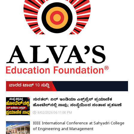
ವಾರದ ಟಾಪ್ 10 ಸುದ್ದಿ
ಸುರತ್ಕಲ್: ಏರ್ ಇಂಡಿಯಾ ಎಕ್ಸ್‌ಪ್ರೆಸ್ ಪ್ರಯಾಣಿಕ
ಹೋಟೆಲ್‌ನಲ್ಲಿ ಸಾವು; ಸಂಸ್ಥೆಯಿಂದ ಸಂತಾಪ ಪ್ರಕಟಣೆ
8/02/2026 06:11:00 PM
IEEE International Conference at Sahyadri College
of Engineering and Management