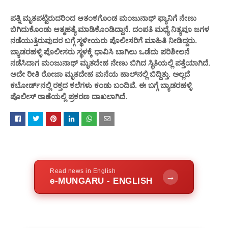
ಪತ್ನಿ ಮೃತಪಟ್ಟಿರುದರಿಂದ ಆತಂಕಗೊಂಡ ಮಂಜುನಾಥ್ ಫ್ಯಾನಿಗೆ ನೇಣು
ಬಿಗಿದುಕೊಂಡು ಆತ್ಮಹತ್ಯೆ ಮಾಡಿಕೊಂಡಿದ್ದಾನೆ. ದಂಪತಿ ಮಧ್ಯೆ ನಿತ್ಯವೂ ಜಗಳ
ನಡೆಯುತ್ತಿರುವುದರ ಬಗ್ಗೆ ಸ್ಥಳೀಯರು ಪೊಲೀಸರಿಗೆ ಮಾಹಿತಿ ನೀಡಿದ್ದರು.
ಬ್ಯಾಡರಹಳ್ಳಿ ಪೊಲೀಸರು ಸ್ಥಳಕ್ಕೆ ಧಾವಿಸಿ ಬಾಗಿಲು ಒಡೆದು ಪರಿಶೀಲನೆ
ನಡೆಸಿದಾಗ ಮಂಜುನಾಥ್ ಮೃತದೇಹ ನೇಣು ಬಿಗಿದ ಸ್ಥಿತಿಯಲ್ಲಿ ಪತ್ತೆಯಾಗಿದೆ.
ಅದೇ ರೀತಿ ರೋಜಾ ಮೃತದೇಹ ಮನೆಯ ಹಾಲ್‌ನಲ್ಲಿ ಬಿದ್ದಿತ್ತು. ಅಲ್ಲದೆ
ಕಬೋರ್ಡ್‌ನಲ್ಲಿ ರಕ್ತದ ಕಲೆಗಳು ಕಂಡು ಬಂದಿವೆ. ಈ ಬಗ್ಗೆ ಬ್ಯಾಡರಹಳ್ಳಿ
ಪೊಲೀಸ್ ಠಾಣೆಯಲ್ಲಿ ಪ್ರಕರಣ ದಾಖಲಾಗಿದೆ.
Read news in English
→
e-MUNGARU - ENGLISH