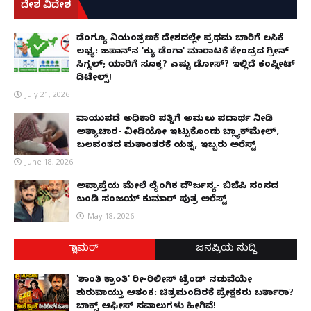
ದೇಶ ವಿದೇಶ
ಡೆಂಗ್ಯೂ ನಿಯಂತ್ರಣಕ್ಕೆ ದೇಶದಲ್ಲೇ ಪ್ರಥಮ ಬಾರಿಗೆ ಲಸಿಕೆ
ಲಭ್ಯ: ಜಪಾನ್‌ನ 'ಕ್ಯು ಡೆಂಗಾ' ಮಾರಾಟಕ್ಕೆ ಕೇಂದ್ರದ ಗ್ರೀನ್
ಸಿಗ್ನಲ್; ಯಾರಿಗೆ ಸೂಕ್ತ? ಎಷ್ಟು ಡೋಸ್? ಇಲ್ಲಿದೆ ಕಂಪ್ಲೀಟ್
ಡಿಟೇಲ್ಸ್!
July 21, 2026
ವಾಯುಪಡೆ ಅಧಿಕಾರಿ ಪತ್ನಿಗೆ ಅಮಲು ಪದಾರ್ಥ ನೀಡಿ
ಅತ್ಯಾಚಾರ- ವೀಡಿಯೋ ಇಟ್ಟುಕೊಂಡು ಬ್ಲ್ಯಾಕ್‌ಮೇಲ್,
ಬಲವಂತದ ಮತಾಂತರಕ್ಕೆ ಯತ್ನ, ಇಬ್ಬರು ಅರೆಸ್ಟ್
June 18, 2026
ಅಪ್ರಾಪ್ತೆಯ ಮೇಲೆ ಲೈಂಗಿಕ ದೌರ್ಜನ್ಯ- ಬಿಜೆಪಿ ಸಂಸದ
ಬಂಡಿ ಸಂಜಯ್ ಕುಮಾರ್ ಪುತ್ರ ಅರೆಸ್ಟ್
May 18, 2026
ಗ್ಲಾಮರ್
ಜನಪ್ರಿಯ ಸುದ್ದಿ
'ಶಾಂತಿ ಕ್ರಾಂತಿ' ರೀ-ರಿಲೀಸ್ ಟ್ರೆಂಡ್ ನಡುವೆಯೇ
ಶುರುವಾಯ್ತು ಆತಂಕ: ಚಿತ್ರಮಂದಿರಕ್ಕೆ ಪ್ರೇಕ್ಷಕರು ಬರ್ತಾರಾ?
ಬಾಕ್ಸ್ ಆಫೀಸ್ ಸವಾಲುಗಳು ಹೀಗಿವೆ!