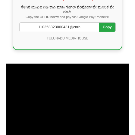
ಕೆಳಗಿನ ಯುಪಿಐ ಐಡಿ ಕಾಪಿ ಮಾಡಿ ಗೂಗಲ್ ಪೇ/ಫೋನ್ ಪೇ ಮೂಲಕ ಪೇ
ಮಾಡಿ.
Copy the UPI ID below and pay via Google Pay/PhonePe.
Copy
TULUNADU MEDIA HOUSE