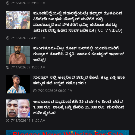
7/16/2026 08:29:00 PM
ಮೂಡಬಿದ್ರೆಯಲ್ಲಿ ನಡುರಸ್ತೆಯಲ್ಲೇ ತಲ್ವಾರ್ ಝಳಪಿಸಿದ
ಕಿಡಿಗೇಡಿ ಬಂಧನ: ಮೊಬೈಲ್ ಮಳಿಗೆಗೆ ನುಗ್ಗಿ
ಮಾರಕಾಸ್ತ್ರದಿಂದ ನೌಕರರಿಗೆ ಧಮ್ಕಿ; ಹರಸಾಹಸಪಟ್ಟು
ಖದೀಮನನ್ನು ಹಿಡಿದ ಸಾರ್ವಜನಿಕರು! ( CCTV VIDEO)
7/18/2026 07:43:00 PM
ಮಂಗಳೂರು-ವಿಟ್ಲ ರೂಟ್ ಬಸ್‌ನಲ್ಲಿ ಯುವತಿಯರಿಗೆ
ಗುಪ್ತಾಂಗ ತೋರಿಸಿ ವಿಕೃತಿ: ಕಾಮುಕ ಕಂಡಕ್ಟರ್ ಇರ್ಫಾನ್
ಅರೆಸ್ಟ್!
7/11/2026 09:15:00 AM
ಸುರತ್ಕಲ್ ನಲ್ಲಿ ಅಣ್ಣನಿಂದ ತಮ್ಮನ ಕೊಲೆ: ಕಲ್ಲು ಎತ್ತಿ ಹಾಕಿ
ತಮ್ಮನ ತಲೆ ಜಜ್ಜಿದ ಸಹೋದರ !
7/20/2026 03:00:00 PM
ಅಪರೂಪದ ಪ್ರಾಮಾಣಿಕತೆ: 35 ವರ್ಷಗಳ ಹಿಂದೆ ಪಡೆದ
1,000 ರೂ. ಸಾಲಕ್ಕೆ ಬಡ್ಡಿ ಸೇರಿಸಿ 25,000 ರೂ. ಮರಳಿಸಿದ
ಹಳೇ ಸ್ನೇಹಿತ!
7/13/2026 11:11:00 AM