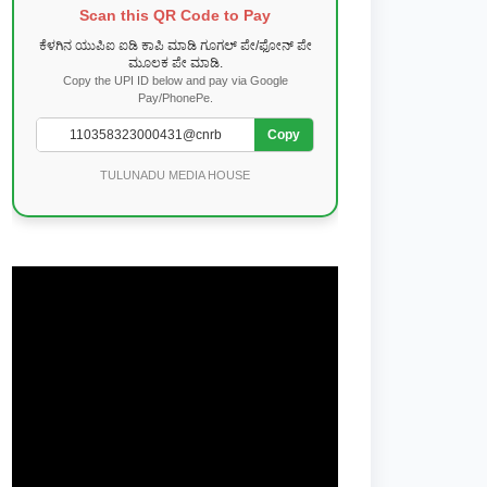
Scan this QR Code to Pay
ಕೆಳಗಿನ ಯುಪಿಐ ಐಡಿ ಕಾಪಿ ಮಾಡಿ ಗೂಗಲ್ ಪೇ/ಫೋನ್ ಪೇ
ಮೂಲಕ ಪೇ ಮಾಡಿ.
Copy the UPI ID below and pay via Google
Pay/PhonePe.
Copy
TULUNADU MEDIA HOUSE