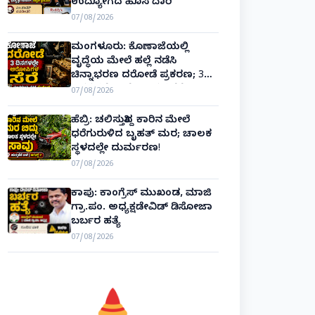
ಉದ್ಯೋಗದ ಹೊಸ ದಾರಿ
07/08/2026
ಮಂಗಳೂರು: ಕೊಣಾಜೆಯಲ್ಲಿ
ವೃದ್ಧೆಯ ಮೇಲೆ ಹಲ್ಲೆ ನಡೆಸಿ
ಚಿನ್ನಾಭರಣ ದರೋಡೆ ಪ್ರಕರಣ; 3
ದಿನಗಳಲ್ಲೇ ಆರೋಪಿಗಳ ಸೆರೆ!
07/08/2026
ಹೆಬ್ರಿ: ಚಲಿಸುತ್ತಿದ್ದ ಕಾರಿನ ಮೇಲೆ
ಧರೆಗುರುಳಿದ ಬೃಹತ್ ಮರ; ಚಾಲಕ
ಸ್ಥಳದಲ್ಲೇ ದುರ್ಮರಣ!
07/08/2026
ಕಾಪು: ಕಾಂಗ್ರೆಸ್ ಮುಖಂಡ, ಮಾಜಿ
ಗ್ರಾ.ಪಂ. ಅಧ್ಯಕ್ಷಡೇವಿಡ್ ಡಿಸೋಜಾ
ಬರ್ಬರ ಹತ್ಯೆ
07/08/2026