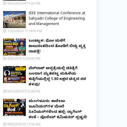
8/02/2026 06:11:00 PM
IEEE International Conference at
Sahyadri College of Engineering
and Management
11/21/2024 11:14:00 PM
ಬಂಟ್ವಾಳ: ಧೋ ಮಳೆಗೆ
ಕಾಲುಸಂಕದಿಂದ ತೋಡಿಗೆ ಬಿದ್ದು ವ್ಯಕ್ತಿ
ನಾಪತ್ತೆ!
8/02/2026 12:36:00 PM
ವೆನ್‌ಲಾಕ್ ಆಸ್ಪತ್ರೆಯಲ್ಲಿ ಚಿಕಿತ್ಸೆಗೆ
ಬಂದಾಗ ಮೃತಪಟ್ಟ ಮಹಿಳೆಯ
ಕುತ್ತಿಗೆಯಲ್ಲಿದ್ದ ₹1.50 ಲಕ್ಷದ ಚಿನ್ನದ ಸರ
ಕಳವು!
8/01/2026 07:12:00 PM
ಮಂಗಳೂರು: ಕಾಲೇಜು
ಜೂನಿಯರ್‌ಗಳ ಮೇಲೆ
ಸೀನಿಯರ್‌ಗಳಿಂದ ಹಲ್ಲೆ; ರ‌್ಯಾಗಿಂಗ್
ಶಂಕೆ – ಪೊಲೀಸ್ ಕಮಿಷನರ್ ಸ್ಪಷ್ಟನೆ!
8/05/2026 09:17:00 AM