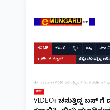
HOME
ಕರಾವಳಿ
ಕ್ರೈಂ
ರಾಜ್ಯ
ದೇಶ ವ
ಬ್ರೇಕಿಂಗ್ ನ್ಯೂಸ್
ಕಾಪು: ಕಾಂಗ್ರೆಸ್ ಮುಖ
ಹೆಬ್ರಿ: ಚಲಿಸುತ್
Home
state
VIDEO: ಚಲಿಸುತ್ತಿದ್ದ ಬಸ್ ಗೆ ದಾಳಿ ಮಾಡಿದ ಆನೆ- 
STATE
VIDEO: ಚಲಿಸುತ್ತಿದ್ದ ಬಸ್ 