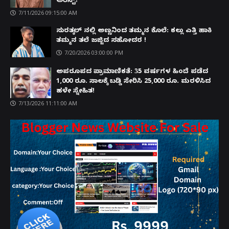
ಅರೆಸ್ಟ್!
7/11/2026 09:15:00 AM
ಸುರತ್ಕಲ್ ನಲ್ಲಿ ಅಣ್ಣನಿಂದ ತಮ್ಮನ ಕೊಲೆ: ಕಲ್ಲು ಎತ್ತಿ ಹಾಕಿ
ತಮ್ಮನ ತಲೆ ಜಜ್ಜಿದ ಸಹೋದರ !
7/20/2026 03:00:00 PM
ಅಪರೂಪದ ಪ್ರಾಮಾಣಿಕತೆ: 35 ವರ್ಷಗಳ ಹಿಂದೆ ಪಡೆದ
1,000 ರೂ. ಸಾಲಕ್ಕೆ ಬಡ್ಡಿ ಸೇರಿಸಿ 25,000 ರೂ. ಮರಳಿಸಿದ
ಹಳೇ ಸ್ನೇಹಿತ!
7/13/2026 11:11:00 AM