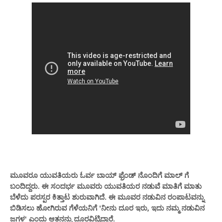
ಮೂವರೂ ಯುವತಿಯರು ಓರ್ವ ಬಾಯ್ ಫ್ರೆಂಡ್ ನೊಂದಿಗೆ ಮಾಲ್ ಗೆ
ಬಂದಿದ್ದರು. ಈ ಸಂದರ್ಭ ಮೂವರು ಯುವತಿಯರ ನಡುವೆ ಮಾತಿಗೆ ಮಾತು
ಬೆಳೆದು ಪರಸ್ಪರ ಕಿತ್ತಾಟ ಶುರುವಾಗಿದೆ. ಈ ಮೂವರ ನಡುವಿನ ರಂಪಾಟವನ್ನು
ಬಿಡಿಸಲು ಹೋಗಿರುವ ಗೆಳೆಯನಿಗೆ 'ನೀನು ದೂರ ಇರು, ಇದು ನಮ್ಮ ನಡುವಿನ
ಜಗಳ' ಎಂದು ಆತನನ್ನು ದೂರವಿಟ್ಟಿದ್ದಾರೆ.