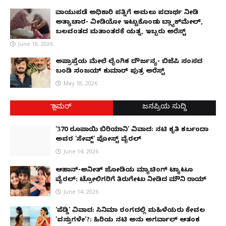
ವಾಯುಪಡೆ ಅಧಿಕಾರಿ ಪತ್ನಿಗೆ ಅಮಲು ಪದಾರ್ಥ ನೀಡಿ
ಅತ್ಯಾಚಾರ- ವೀಡಿಯೋ ಇಟ್ಟುಕೊಂಡು ಬ್ಲ್ಯಾಕ್‌ಮೇಲ್,
ಬಲವಂತದ ಮತಾಂತರಕ್ಕೆ ಯತ್ನ, ಇಬ್ಬರು ಅರೆಸ್ಟ್
June 18, 2026
ಅಪ್ರಾಪ್ತೆಯ ಮೇಲೆ ಲೈಂಗಿಕ ದೌರ್ಜನ್ಯ- ಬಿಜೆಪಿ ಸಂಸದ
ಬಂಡಿ ಸಂಜಯ್ ಕುಮಾರ್ ಪುತ್ರ ಅರೆಸ್ಟ್
May 18, 2026
ಗ್ಲಾಮರ್
ಜನಪ್ರಿಯ ಸುದ್ದಿ
'370 ರೂಪಾಯಿ ಬಿರಿಯಾನಿ' ವಿವಾದ: ನಟಿ ಕೃತಿ ಕರ್ಬಂದಾ
ಅವರ 'ಸೇವ್ಜ್' ಪೋಸ್ಟ್ ವೈರಲ್
June 14, 2026
ಆಹಾನ್-ಅನೀತ್ ಜೋಡಿಯ ಮ್ಯಾಚಿಂಗ್ ಟ್ಯಾಟೂ
ವೈರಲ್: ಟ್ರೋಲಿಗರಿಗೆ ತಿರುಗೇಟು ನೀಡಿದ ಮೌನಿ ರಾಯ್
June 14, 2026
'ಪೆಡ್ಡಿ' ವಿವಾದ: ಸಿನಿಮಾ ರಂಗದಲ್ಲಿ ಮಹಿಳೆಯರು ಕೇವಲ
'ವಸ್ತುಗಳೇ'?: ಹಿರಿಯ ನಟಿ ಅನು ಅಗರ್ವಾಲ್ ಆತಂಕ