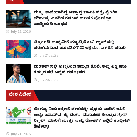
ಸುಳ್ಯ: ಕಾಣೆಯಾಗಿದ್ದ ಅಪ್ರಾಪ್ತ ಬಾಲಕಿ ಪತ್ತೆ; ಲೈಂಗಿಕ
ದೌರ್ಜನ್ಯ ಎಸಗಿದ ಕಡಬದ ಯುವಕ ಪೋಕ್ಸೋ
ಕಾಯ್ದೆಯಡಿ ಬಂಧನ!
July 23, 2026
ಬೆಳ್ತಂಗಡಿ ಉದ್ಯಮಿಗೆ ಮ್ಯಾಟ್ರಿಮೋನಿ ಆ್ಯಪ್ ನಲ್ಲಿ
ಪರಿಚಯವಾದ ಯುವತಿ:87.22 ಲಕ್ಷ ರೂ. ಎಗರಿಸಿ ಪರಾರಿ
July 21, 2026
ಸುರತ್ಕಲ್ ನಲ್ಲಿ ಅಣ್ಣನಿಂದ ತಮ್ಮನ ಕೊಲೆ: ಕಲ್ಲು ಎತ್ತಿ ಹಾಕಿ
ತಮ್ಮನ ತಲೆ ಜಜ್ಜಿದ ಸಹೋದರ !
July 20, 2026
ದೇಶ ವಿದೇಶ
ಡೆಂಗ್ಯೂ ನಿಯಂತ್ರಣಕ್ಕೆ ದೇಶದಲ್ಲೇ ಪ್ರಥಮ ಬಾರಿಗೆ ಲಸಿಕೆ
ಲಭ್ಯ: ಜಪಾನ್‌ನ 'ಕ್ಯು ಡೆಂಗಾ' ಮಾರಾಟಕ್ಕೆ ಕೇಂದ್ರದ ಗ್ರೀನ್
ಸಿಗ್ನಲ್; ಯಾರಿಗೆ ಸೂಕ್ತ? ಎಷ್ಟು ಡೋಸ್? ಇಲ್ಲಿದೆ ಕಂಪ್ಲೀಟ್
ಡಿಟೇಲ್ಸ್!
July 21, 2026