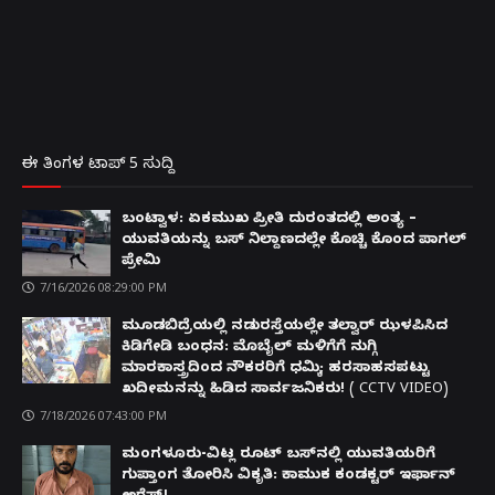
ಈ ತಿಂಗಳ ಟಾಪ್ 5 ಸುದ್ದಿ
ಬಂಟ್ವಾಳ: ಏಕಮುಖ ಪ್ರೀತಿ ದುರಂತದಲ್ಲಿ ಅಂತ್ಯ –
ಯುವತಿಯನ್ನು ಬಸ್ ನಿಲ್ದಾಣದಲ್ಲೇ ಕೊಚ್ಚಿ ಕೊಂದ ಪಾಗಲ್
ಪ್ರೇಮಿ
7/16/2026 08:29:00 PM
ಮೂಡಬಿದ್ರೆಯಲ್ಲಿ ನಡುರಸ್ತೆಯಲ್ಲೇ ತಲ್ವಾರ್ ಝಳಪಿಸಿದ
ಕಿಡಿಗೇಡಿ ಬಂಧನ: ಮೊಬೈಲ್ ಮಳಿಗೆಗೆ ನುಗ್ಗಿ
ಮಾರಕಾಸ್ತ್ರದಿಂದ ನೌಕರರಿಗೆ ಧಮ್ಕಿ; ಹರಸಾಹಸಪಟ್ಟು
ಖದೀಮನನ್ನು ಹಿಡಿದ ಸಾರ್ವಜನಿಕರು! ( CCTV VIDEO)
7/18/2026 07:43:00 PM
ಮಂಗಳೂರು-ವಿಟ್ಲ ರೂಟ್ ಬಸ್‌ನಲ್ಲಿ ಯುವತಿಯರಿಗೆ
ಗುಪ್ತಾಂಗ ತೋರಿಸಿ ವಿಕೃತಿ: ಕಾಮುಕ ಕಂಡಕ್ಟರ್ ಇರ್ಫಾನ್