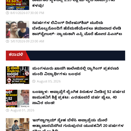
ಕಾಮಗಾರಿ ಸ್ಥಳದಲ್ಲಿ ₹2.53 ಲಕ್ಷ ಮೌಲ್ಯದ ಸಾಮಗ್ರಿಗಳು
ಕಳವು!
8/01/2026 07:30:00 PM
8ವರ್ಷಗಳ ಲಿವಿಂಗ್‌ ರಿಲೇಷನ್‌ಶಿಪ್ ಮುರಿದು
ಬೇರೊಬ್ಬನೊಂದಿಗೆ ಹೆಸೆಮಣೆಯೇರಲು ತಯಾರಾದ ಲೇಡಿ
ಕಾನ್‌ಸ್ಟೇಬಲ್- ನ್ಯಾಯಕ್ಕಾಗಿ ಎಸ್ಪಿ ಮೊರೆ ಹೋದ ಪಿಎಸ್ಐ
5/07/2026 09:23:00 AM
ಕರಾವಳಿ
ಮಂಗಳೂರು ಖಾಸಗಿ ಕಾಲೇಜಿನಲ್ಲಿ ರ‌್ಯಾಗಿಂಗ್ ಪ್ರಕರಣ5
ಮಂದಿ ವಿದ್ಯಾರ್ಥಿಗಳು ಬಂಧನ
August 05, 2026
ಬಂಟ್ವಾಳ: ಅಪ್ರಾಪ್ತೆಗೆ ಲೈಂಗಿಕ ಕಿರುಕುಳ ನೀಡಿದ್ದ 52 ವರ್ಷದ
ಕಾಮುಕನಿಗೆ ಶಿಕ್ಷೆ ಪ್ರಕಟ: ಎರಡೂವರೆ ವರ್ಷ ಜೈಲು, ₹40
ಸಾವಿರ ದಂಡ!
August 01, 2026
ಇನ್‌ಸ್ಟಾಗ್ರಾಮ್ ಸ್ನೇಹ ಬೆಳೆಸಿ ಅಪ್ರಾಪ್ತೆಯ ಮೇಲೆ
ಅತ್ಯಾಚಾರವೆಸಗಿದ ಗುರುಪುರದ ಯುವಕನಿಗೆ 20 ವರ್ಷಗಳ