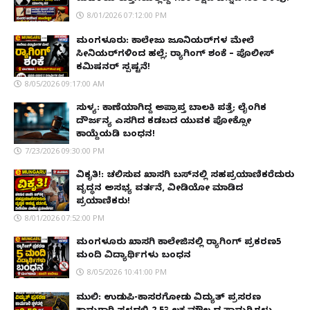
8/01/2026 07:12:00 PM
ಮಂಗಳೂರು: ಕಾಲೇಜು ಜೂನಿಯರ್‌ಗಳ ಮೇಲೆ
ಸೀನಿಯರ್‌ಗಳಿಂದ ಹಲ್ಲೆ; ರ‌್ಯಾಗಿಂಗ್ ಶಂಕೆ – ಪೊಲೀಸ್
ಕಮಿಷನರ್ ಸ್ಪಷ್ಟನೆ!
8/05/2026 09:17:00 AM
ಸುಳ್ಯ: ಕಾಣೆಯಾಗಿದ್ದ ಅಪ್ರಾಪ್ತ ಬಾಲಕಿ ಪತ್ತೆ; ಲೈಂಗಿಕ
ದೌರ್ಜನ್ಯ ಎಸಗಿದ ಕಡಬದ ಯುವಕ ಪೋಕ್ಸೋ
ಕಾಯ್ದೆಯಡಿ ಬಂಧನ!
7/23/2026 09:30:00 PM
ವಿಕೃತಿ!: ಚಲಿಸುವ ಖಾಸಗಿ ಬಸ್‌ನಲ್ಲಿ ಸಹಪ್ರಯಾಣಿಕರೆದುರು
ವೃದ್ಧನ ಅಸಭ್ಯ ವರ್ತನೆ, ವೀಡಿಯೋ ಮಾಡಿದ
ಪ್ರಯಾಣಿಕರು!
8/01/2026 07:52:00 PM
ಮಂಗಳೂರು ಖಾಸಗಿ ಕಾಲೇಜಿನಲ್ಲಿ ರ‌್ಯಾಗಿಂಗ್ ಪ್ರಕರಣ5
ಮಂದಿ ವಿದ್ಯಾರ್ಥಿಗಳು ಬಂಧನ
8/05/2026 10:41:00 PM
ಮುಲ್ಕಿ: ಉಡುಪಿ-ಕಾಸರಗೋಡು ವಿದ್ಯುತ್ ಪ್ರಸರಣ