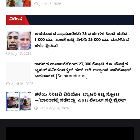
June 13, 2026
ವಿಶೇಷ
ಅಪರೂಪದ ಪ್ರಾಮಾಣಿಕತೆ: 35 ವರ್ಷಗಳ ಹಿಂದೆ ಪಡೆದ
1,000 ರೂ. ಸಾಲಕ್ಕೆ ಬಡ್ಡಿ ಸೇರಿಸಿ 25,000 ರೂ. ಮರಳಿಸಿದ
ಹಳೇ ಸ್ನೇಹಿತ!
July 13, 2026
ಕಾಗದದ ಕಾರ್ಖಾನೆಯಿಂದ 27,000 ಕೋಟಿ ರೂ. ಮೊತ್ತದ
ಬೃಹತ್ ಸೆಮಿಕಂಡಕ್ಟರ್ ಹಬ್ ಆಗಿ ಅಸ್ಸಾಂನ ಜಾಗಿರೋಡ್
ಬದಲಾವಣೆ [Semiconductor]
April 03, 2026
ಹಳೆಯ ಸಿಸಿಟಿವಿ ವಿಡಿಯೋ: ಬ್ಯಾಟರಿ ಕಚ್ಚಿ ಸ್ಫೋಟ
—‘ಭಾರತದಲ್ಲಿ ನಡೆದದ್ದು’ ಎಂಬ ಲೇಬಲ್ ನಲ್ಲಿ ವೈರಲ್
February 04, 2026