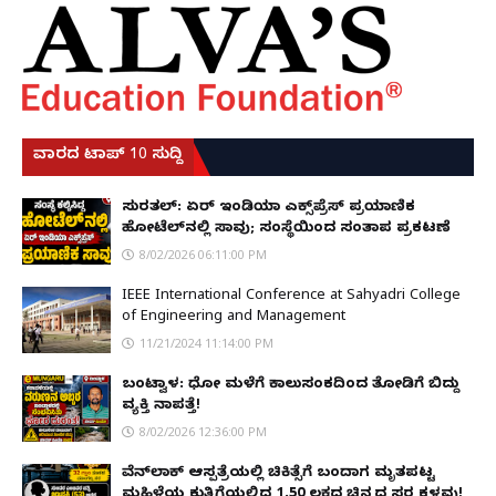
ವಾರದ ಟಾಪ್ 10 ಸುದ್ದಿ
ಸುರತ್ಕಲ್: ಏರ್ ಇಂಡಿಯಾ ಎಕ್ಸ್‌ಪ್ರೆಸ್ ಪ್ರಯಾಣಿಕ
ಹೋಟೆಲ್‌ನಲ್ಲಿ ಸಾವು; ಸಂಸ್ಥೆಯಿಂದ ಸಂತಾಪ ಪ್ರಕಟಣೆ
8/02/2026 06:11:00 PM
IEEE International Conference at Sahyadri College
of Engineering and Management
11/21/2024 11:14:00 PM
ಬಂಟ್ವಾಳ: ಧೋ ಮಳೆಗೆ ಕಾಲುಸಂಕದಿಂದ ತೋಡಿಗೆ ಬಿದ್ದು
ವ್ಯಕ್ತಿ ನಾಪತ್ತೆ!
8/02/2026 12:36:00 PM
ವೆನ್‌ಲಾಕ್ ಆಸ್ಪತ್ರೆಯಲ್ಲಿ ಚಿಕಿತ್ಸೆಗೆ ಬಂದಾಗ ಮೃತಪಟ್ಟ
ಮಹಿಳೆಯ ಕುತ್ತಿಗೆಯಲ್ಲಿದ್ದ ₹1.50 ಲಕ್ಷದ ಚಿನ್ನದ ಸರ ಕಳವು!