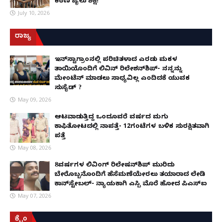
ಕಠಿಣ ಜೈಲು ಶಿಕ್ಷೆ!
July 10, 2026
ರಾಜ್ಯ
ಇನ್​ಸ್ಟಾಗ್ರಾಂನಲ್ಲಿ ಪರಿಚಿತಳಾದ ಎರಡು ಮಕ್ಕಳ
ತಾಯಿಯೊಂದಿಗೆ ಲಿವಿನ್ ರಿಲೇಶನ್​ಶಿಪ್- ನನ್ನನ್ನು
ಮೇಂಟೆನ್ ಮಾಡಲು ಸಾಧ್ಯವಿಲ್ಲ ಎಂದಿದಕ್ಕೆ ಯುವಕ
ಸುಸೈಡ್ ?
May 09, 2026
ಆಟವಾಡುತ್ತಿದ್ದ ಒಂದೂವರೆ ವರ್ಷದ ಮಗು
ಕಾಫಿತೋಟದಲ್ಲಿ ನಾಪತ್ತೆ- 12ಗಂಟೆಗಳ ಬಳಿಕ ಸುರಕ್ಷಿತವಾಗಿ
ಪತ್ತೆ
May 08, 2026
8ವರ್ಷಗಳ ಲಿವಿಂಗ್‌ ರಿಲೇಷನ್‌ಶಿಪ್ ಮುರಿದು
ಬೇರೊಬ್ಬನೊಂದಿಗೆ ಹೆಸೆಮಣೆಯೇರಲು ತಯಾರಾದ ಲೇಡಿ
ಕಾನ್‌ಸ್ಟೇಬಲ್- ನ್ಯಾಯಕ್ಕಾಗಿ ಎಸ್ಪಿ ಮೊರೆ ಹೋದ ಪಿಎಸ್ಐ
May 07, 2026
ಕ್ರೈಂ