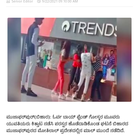
Senior Editor
9/22/2021 09:10:00 AM
ಮುಜಾಫರ್​ಪುರ್​(ಬಿಹಾರ): ಓರ್ವ ಬಾಯ್ ಫ್ರೆಂಡ್ ಗೋಸ್ಕರ ಮೂವರು
ಯುವತಿಯರು ಕಿತ್ತಾಟ ನಡೆಸಿ ಪರಸ್ಪರ ಹೊಡೆದಾಡಿಕೊಂಡ ಘಟನೆ ಬಿಹಾರದ
ಮುಜಾಫರ್​ಪುರದ ಮೋತಿಲಾಲ್​​ ಪ್ರದೇಶದಲ್ಲಿನ ಮಾಲ್​​ ಮುಂದೆ ನಡೆದಿದೆ.