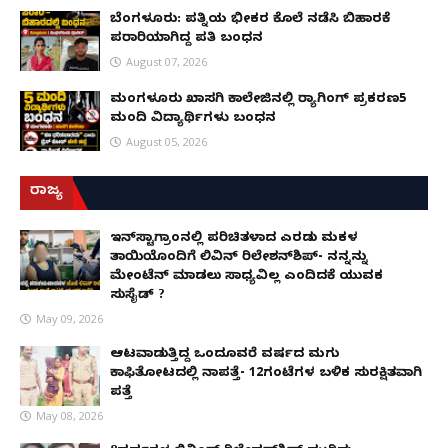
ಬೆಂಗಳೂರು: ಪತ್ನಿಯ ಭೀಕರ ಕೊಲೆ ನಡೆಸಿ ಬಿಹಾರಕ್ಕೆ
ಪರಾರಿಯಾಗಿದ್ದ ಪತಿ ಬಂಧನ
August 07, 2026
ಮಂಗಳೂರು ಖಾಸಗಿ ಕಾಲೇಜಿನಲ್ಲಿ ರ‌್ಯಾಗಿಂಗ್ ಪ್ರಕರಣ5
ಮಂದಿ ವಿದ್ಯಾರ್ಥಿಗಳು ಬಂಧನ
August 05, 2026
ರಾಜ್ಯ
ಇನ್​ಸ್ಟಾಗ್ರಾಂನಲ್ಲಿ ಪರಿಚಿತಳಾದ ಎರಡು ಮಕ್ಕಳ
ತಾಯಿಯೊಂದಿಗೆ ಲಿವಿನ್ ರಿಲೇಶನ್​ಶಿಪ್- ನನ್ನನ್ನು
ಮೇಂಟೆನ್ ಮಾಡಲು ಸಾಧ್ಯವಿಲ್ಲ ಎಂದಿದಕ್ಕೆ ಯುವಕ
ಸುಸೈಡ್ ?
May 09, 2026
ಆಟವಾಡುತ್ತಿದ್ದ ಒಂದೂವರೆ ವರ್ಷದ ಮಗು
ಕಾಫಿತೋಟದಲ್ಲಿ ನಾಪತ್ತೆ- 12ಗಂಟೆಗಳ ಬಳಿಕ ಸುರಕ್ಷಿತವಾಗಿ
ಪತ್ತೆ
May 08, 2026