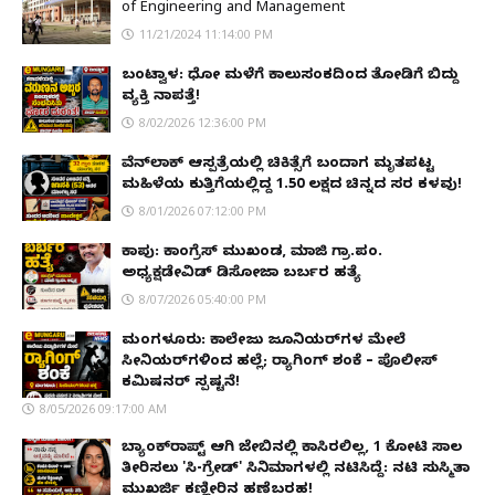
of Engineering and Management
11/21/2024 11:14:00 PM
ಬಂಟ್ವಾಳ: ಧೋ ಮಳೆಗೆ ಕಾಲುಸಂಕದಿಂದ ತೋಡಿಗೆ ಬಿದ್ದು
ವ್ಯಕ್ತಿ ನಾಪತ್ತೆ!
8/02/2026 12:36:00 PM
ವೆನ್‌ಲಾಕ್ ಆಸ್ಪತ್ರೆಯಲ್ಲಿ ಚಿಕಿತ್ಸೆಗೆ ಬಂದಾಗ ಮೃತಪಟ್ಟ
ಮಹಿಳೆಯ ಕುತ್ತಿಗೆಯಲ್ಲಿದ್ದ ₹1.50 ಲಕ್ಷದ ಚಿನ್ನದ ಸರ ಕಳವು!
8/01/2026 07:12:00 PM
ಕಾಪು: ಕಾಂಗ್ರೆಸ್ ಮುಖಂಡ, ಮಾಜಿ ಗ್ರಾ.ಪಂ.
ಅಧ್ಯಕ್ಷಡೇವಿಡ್ ಡಿಸೋಜಾ ಬರ್ಬರ ಹತ್ಯೆ
8/07/2026 05:40:00 PM
ಮಂಗಳೂರು: ಕಾಲೇಜು ಜೂನಿಯರ್‌ಗಳ ಮೇಲೆ
ಸೀನಿಯರ್‌ಗಳಿಂದ ಹಲ್ಲೆ; ರ‌್ಯಾಗಿಂಗ್ ಶಂಕೆ – ಪೊಲೀಸ್
ಕಮಿಷನರ್ ಸ್ಪಷ್ಟನೆ!
8/05/2026 09:17:00 AM
ಬ್ಯಾಂಕ್‌ರಾಪ್ಟ್‌ ಆಗಿ ಜೇಬಿನಲ್ಲಿ ಕಾಸಿರಲಿಲ್ಲ, ₹1 ಕೋಟಿ ಸಾಲ
ತೀರಿಸಲು 'ಸಿ-ಗ್ರೇಡ್' ಸಿನಿಮಾಗಳಲ್ಲಿ ನಟಿಸಿದ್ದೆ: ನಟಿ ಸುಸ್ಮಿತಾ
ಮುಖರ್ಜಿ ಕಣ್ಣೀರಿನ ಹಣೆಬರಹ!