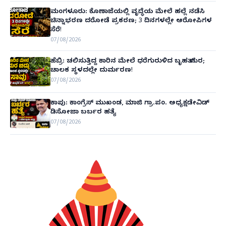
ಮಂಗಳೂರು: ಕೊಣಾಜೆಯಲ್ಲಿ ವೃದ್ಧೆಯ ಮೇಲೆ ಹಲ್ಲೆ ನಡೆಸಿ
ಚಿನ್ನಾಭರಣ ದರೋಡೆ ಪ್ರಕರಣ; 3 ದಿನಗಳಲ್ಲೇ ಆರೋಪಿಗಳ
ಸೆರೆ!
07/08/2026
ಹೆಬ್ರಿ: ಚಲಿಸುತ್ತಿದ್ದ ಕಾರಿನ ಮೇಲೆ ಧರೆಗುರುಳಿದ ಬೃಹತ್ ಮರ;
ಚಾಲಕ ಸ್ಥಳದಲ್ಲೇ ದುರ್ಮರಣ!
07/08/2026
ಕಾಪು: ಕಾಂಗ್ರೆಸ್ ಮುಖಂಡ, ಮಾಜಿ ಗ್ರಾ.ಪಂ. ಅಧ್ಯಕ್ಷಡೇವಿಡ್
ಡಿಸೋಜಾ ಬರ್ಬರ ಹತ್ಯೆ
07/08/2026