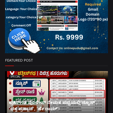
FEATURED POST
SPECIAL
ಛತ್ತೀಸ್‌ಗಢ ಪೊಲೀಸ್ ನೇಮಕ ಪಟ್ಟಿಯಲ್ಲಿ‘ನ್ಯೂಸ್’,
‘ಭಕ್ತ ಪ್ರಹ್ಲಾದ’, ‘ಹೇ ರಾಮ್’!