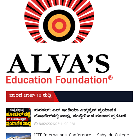
ವಾರದ ಟಾಪ್ 10 ಸುದ್ದಿ
ಸುರತ್ಕಲ್: ಏರ್ ಇಂಡಿಯಾ ಎಕ್ಸ್‌ಪ್ರೆಸ್ ಪ್ರಯಾಣಿಕ
ಹೋಟೆಲ್‌ನಲ್ಲಿ ಸಾವು; ಸಂಸ್ಥೆಯಿಂದ ಸಂತಾಪ ಪ್ರಕಟಣೆ
8/02/2026 06:11:00 PM
IEEE International Conference at Sahyadri College