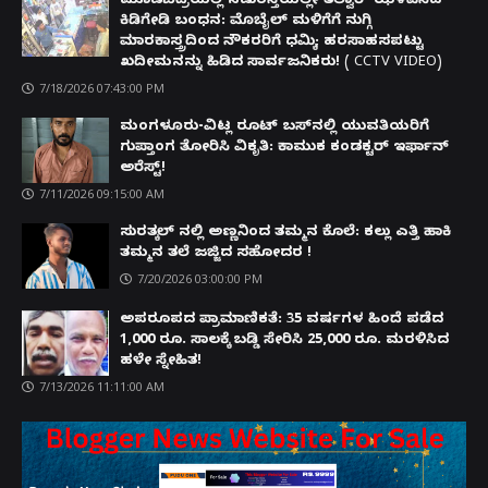
ಮೂಡಬಿದ್ರೆಯಲ್ಲಿ ನಡುರಸ್ತೆಯಲ್ಲೇ ತಲ್ವಾರ್ ಝಳಪಿಸಿದ
ಕಿಡಿಗೇಡಿ ಬಂಧನ: ಮೊಬೈಲ್ ಮಳಿಗೆಗೆ ನುಗ್ಗಿ
ಮಾರಕಾಸ್ತ್ರದಿಂದ ನೌಕರರಿಗೆ ಧಮ್ಕಿ; ಹರಸಾಹಸಪಟ್ಟು
ಖದೀಮನನ್ನು ಹಿಡಿದ ಸಾರ್ವಜನಿಕರು! ( CCTV VIDEO)
7/18/2026 07:43:00 PM
ಮಂಗಳೂರು-ವಿಟ್ಲ ರೂಟ್ ಬಸ್‌ನಲ್ಲಿ ಯುವತಿಯರಿಗೆ
ಗುಪ್ತಾಂಗ ತೋರಿಸಿ ವಿಕೃತಿ: ಕಾಮುಕ ಕಂಡಕ್ಟರ್ ಇರ್ಫಾನ್
ಅರೆಸ್ಟ್!
7/11/2026 09:15:00 AM
ಸುರತ್ಕಲ್ ನಲ್ಲಿ ಅಣ್ಣನಿಂದ ತಮ್ಮನ ಕೊಲೆ: ಕಲ್ಲು ಎತ್ತಿ ಹಾಕಿ
ತಮ್ಮನ ತಲೆ ಜಜ್ಜಿದ ಸಹೋದರ !
7/20/2026 03:00:00 PM
ಅಪರೂಪದ ಪ್ರಾಮಾಣಿಕತೆ: 35 ವರ್ಷಗಳ ಹಿಂದೆ ಪಡೆದ
1,000 ರೂ. ಸಾಲಕ್ಕೆ ಬಡ್ಡಿ ಸೇರಿಸಿ 25,000 ರೂ. ಮರಳಿಸಿದ
ಹಳೇ ಸ್ನೇಹಿತ!
7/13/2026 11:11:00 AM