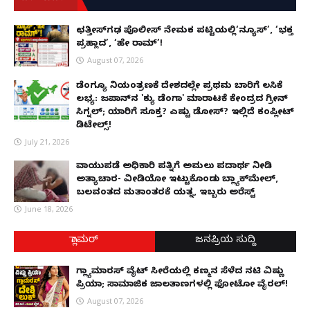
ಛತ್ತೀಸ್‌ಗಢ ಪೊಲೀಸ್ ನೇಮಕ ಪಟ್ಟಿಯಲ್ಲಿ‘ನ್ಯೂಸ್’, ‘ಭಕ್ತ
ಪ್ರಹ್ಲಾದ’, ‘ಹೇ ರಾಮ್’!
August 07, 2026
ಡೆಂಗ್ಯೂ ನಿಯಂತ್ರಣಕ್ಕೆ ದೇಶದಲ್ಲೇ ಪ್ರಥಮ ಬಾರಿಗೆ ಲಸಿಕೆ
ಲಭ್ಯ: ಜಪಾನ್‌ನ 'ಕ್ಯು ಡೆಂಗಾ' ಮಾರಾಟಕ್ಕೆ ಕೇಂದ್ರದ ಗ್ರೀನ್
ಸಿಗ್ನಲ್; ಯಾರಿಗೆ ಸೂಕ್ತ? ಎಷ್ಟು ಡೋಸ್? ಇಲ್ಲಿದೆ ಕಂಪ್ಲೀಟ್
ಡಿಟೇಲ್ಸ್!
July 21, 2026
ವಾಯುಪಡೆ ಅಧಿಕಾರಿ ಪತ್ನಿಗೆ ಅಮಲು ಪದಾರ್ಥ ನೀಡಿ
ಅತ್ಯಾಚಾರ- ವೀಡಿಯೋ ಇಟ್ಟುಕೊಂಡು ಬ್ಲ್ಯಾಕ್‌ಮೇಲ್,
ಬಲವಂತದ ಮತಾಂತರಕ್ಕೆ ಯತ್ನ, ಇಬ್ಬರು ಅರೆಸ್ಟ್
June 18, 2026
ಗ್ಲಾಮರ್
ಜನಪ್ರಿಯ ಸುದ್ದಿ
ಗ್ಲ್ಯಾಮಾರಸ್ ವೈಟ್‌ ಸೀರೆಯಲ್ಲಿ ಕಣ್ಮನ ಸೆಳೆದ ನಟಿ ವಿಷ್ಣು
ಪ್ರಿಯಾ; ಸಾಮಾಜಿಕ ಜಾಲತಾಣಗಳಲ್ಲಿ ಫೋಟೋ ವೈರಲ್!
August 07, 2026