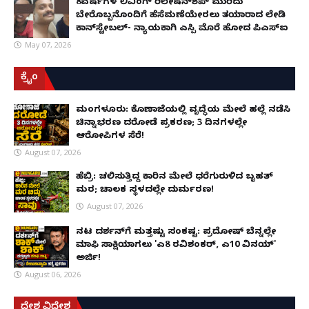
8ವರ್ಷಗಳ ಲಿವಿಂಗ್‌ ರಿಲೇಷನ್‌ಶಿಪ್ ಮುರಿದು
ಬೇರೊಬ್ಬನೊಂದಿಗೆ ಹೆಸೆಮಣೆಯೇರಲು ತಯಾರಾದ ಲೇಡಿ
ಕಾನ್‌ಸ್ಟೇಬಲ್- ನ್ಯಾಯಕ್ಕಾಗಿ ಎಸ್ಪಿ ಮೊರೆ ಹೋದ ಪಿಎಸ್ಐ
May 07, 2026
ಕ್ರೈಂ
ಮಂಗಳೂರು: ಕೊಣಾಜೆಯಲ್ಲಿ ವೃದ್ಧೆಯ ಮೇಲೆ ಹಲ್ಲೆ ನಡೆಸಿ
ಚಿನ್ನಾಭರಣ ದರೋಡೆ ಪ್ರಕರಣ; 3 ದಿನಗಳಲ್ಲೇ
ಆರೋಪಿಗಳ ಸೆರೆ!
August 07, 2026
ಹೆಬ್ರಿ: ಚಲಿಸುತ್ತಿದ್ದ ಕಾರಿನ ಮೇಲೆ ಧರೆಗುರುಳಿದ ಬೃಹತ್
ಮರ; ಚಾಲಕ ಸ್ಥಳದಲ್ಲೇ ದುರ್ಮರಣ!
August 07, 2026
ನಟ ದರ್ಶನ್‌ಗೆ ಮತ್ತಷ್ಟು ಸಂಕಷ್ಟ: ಪ್ರದೋಷ್ ಬೆನ್ನಲ್ಲೇ
ಮಾಫಿ ಸಾಕ್ಷಿಯಾಗಲು 'ಎ8 ರವಿಶಂಕರ್, ಎ10 ವಿನಯ್'
ಅರ್ಜಿ!
August 06, 2026
ದೇಶ ವಿದೇಶ