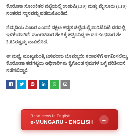
ಕೊರೊನಾ ಸೋಂಕಿತರ ಪಟ್ಟಿಯಲ್ಲಿ ಉಡುಪಿ(130) ಮತ್ತು ಮೈಸೂರು (118)
ನಂತರದ ಸ್ಥಾನವನ್ನು ಪಡೆದುಕೊಂಡಿದೆ.
ನೆಮ್ಮದಿಯ ವಿಚಾರ ಎಂದರೆ ದಕ್ಷಿಣ ಕನ್ನಡ ಜಿಲ್ಲೆಯಲ್ಲಿ ಪಾಸಿಟಿವಿಟಿ ದರದಲ್ಲಿ
ಇಳಿಕೆಯಾಗಿದೆ. ಮಂಗಳವಾರ ಶೇ 5ಕ್ಕೆ ಹತ್ತಿರವಿದ್ದ ಈ ದರ ಬುಧವಾರ ಶೇ.
3.85ರಷ್ಟನ್ನು ದಾಖಲಿಸಿದೆ.
ಈ ಮಧ್ಯೆ, ಮುಖ್ಯಮಂತ್ರಿ ಬಸವರಾಜ ಬೊಮ್ಮಾಯಿ ಕರಾವಳಿಗೆ ಆಗಮಿಸಲಿದ್ದು,
ಕೊರೋನಾ ತಡೆಗಟ್ಟಲು ಅಧಿಕಾರಿಗಳು ಕೈಗೊಂಡ ಕ್ರಮಗಳ ಬಗ್ಗೆ ಪರಿಶೀಲನೆ
ನಡೆಸಲಿದ್ದಾರೆ.
Read news in English
→
e-MUNGARU - ENGLISH