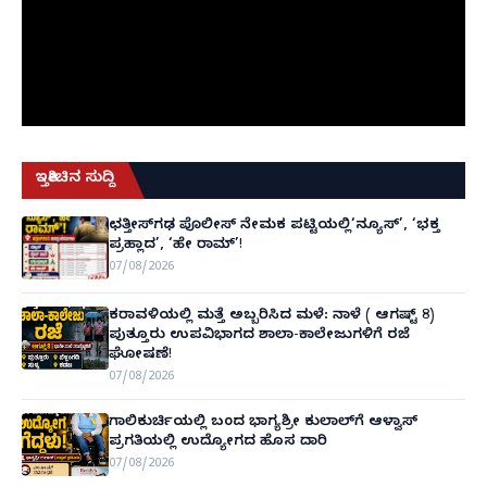
ಇತ್ತೀಚಿನ ಸುದ್ದಿ
ಛತ್ತೀಸ್‌ಗಢ ಪೊಲೀಸ್ ನೇಮಕ ಪಟ್ಟಿಯಲ್ಲಿ‘ನ್ಯೂಸ್’, ‘ಭಕ್ತ
ಪ್ರಹ್ಲಾದ’, ‘ಹೇ ರಾಮ್’!
07/08/2026
ಕರಾವಳಿಯಲ್ಲಿ ಮತ್ತೆ ಅಬ್ಬರಿಸಿದ ಮಳೆ: ನಾಳೆ ( ಆಗಷ್ಟ್ 8)
ಪುತ್ತೂರು ಉಪವಿಭಾಗದ ಶಾಲಾ-ಕಾಲೇಜುಗಳಿಗೆ ರಜೆ
ಘೋಷಣೆ!
07/08/2026
ಗಾಲಿಕುರ್ಚಿಯಲ್ಲಿ ಬಂದ ಭಾಗ್ಯಶ್ರೀ ಕುಲಾಲ್‌ಗೆ ಆಳ್ವಾಸ್
ಪ್ರಗತಿಯಲ್ಲಿ ಉದ್ಯೋಗದ ಹೊಸ ದಾರಿ
07/08/2026