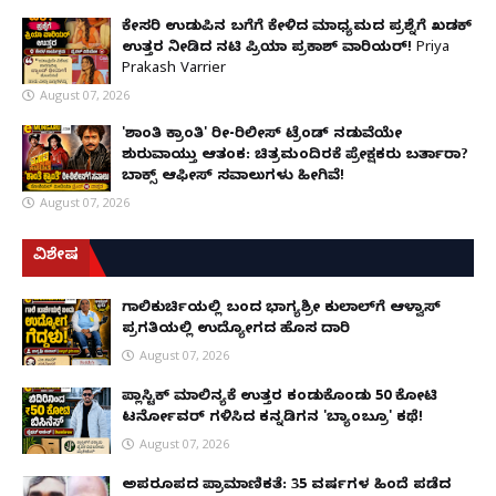
ಕೇಸರಿ ಉಡುಪಿನ ಬಗೆಗೆ ಕೇಳಿದ ಮಾಧ್ಯಮದ ಪ್ರಶ್ನೆಗೆ ಖಡಕ್
ಉತ್ತರ ನೀಡಿದ ನಟಿ ಪ್ರಿಯಾ ಪ್ರಕಾಶ್ ವಾರಿಯರ್! Priya
Prakash Varrier
August 07, 2026
'ಶಾಂತಿ ಕ್ರಾಂತಿ' ರೀ-ರಿಲೀಸ್ ಟ್ರೆಂಡ್ ನಡುವೆಯೇ
ಶುರುವಾಯ್ತು ಆತಂಕ: ಚಿತ್ರಮಂದಿರಕ್ಕೆ ಪ್ರೇಕ್ಷಕರು ಬರ್ತಾರಾ?
ಬಾಕ್ಸ್ ಆಫೀಸ್ ಸವಾಲುಗಳು ಹೀಗಿವೆ!
August 07, 2026
ವಿಶೇಷ
ಗಾಲಿಕುರ್ಚಿಯಲ್ಲಿ ಬಂದ ಭಾಗ್ಯಶ್ರೀ ಕುಲಾಲ್‌ಗೆ ಆಳ್ವಾಸ್
ಪ್ರಗತಿಯಲ್ಲಿ ಉದ್ಯೋಗದ ಹೊಸ ದಾರಿ
August 07, 2026
ಪ್ಲಾಸ್ಟಿಕ್ ಮಾಲಿನ್ಯಕ್ಕೆ ಉತ್ತರ ಕಂಡುಕೊಂಡು ₹50 ಕೋಟಿ
ಟರ್ನೋವರ್ ಗಳಿಸಿದ ಕನ್ನಡಿಗನ 'ಬ್ಯಾಂಬ್ರೂ' ಕಥೆ!
August 07, 2026
ಅಪರೂಪದ ಪ್ರಾಮಾಣಿಕತೆ: 35 ವರ್ಷಗಳ ಹಿಂದೆ ಪಡೆದ