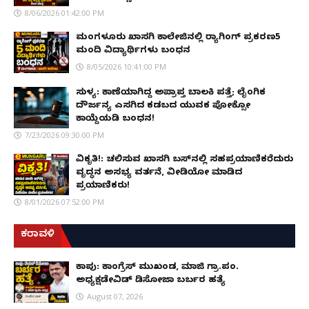
8/06/2026 01:42:00 PM
ಮಂಗಳೂರು ಖಾಸಗಿ ಕಾಲೇಜಿನಲ್ಲಿ ರ‌್ಯಾಗಿಂಗ್ ಪ್ರಕರಣ5
ಮಂದಿ ವಿದ್ಯಾರ್ಥಿಗಳು ಬಂಧನ
8/05/2026 10:41:00 PM
ಸುಳ್ಯ: ಕಾಣೆಯಾಗಿದ್ದ ಅಪ್ರಾಪ್ತ ಬಾಲಕಿ ಪತ್ತೆ; ಲೈಂಗಿಕ
ದೌರ್ಜನ್ಯ ಎಸಗಿದ ಕಡಬದ ಯುವಕ ಪೋಕ್ಸೋ
ಕಾಯ್ದೆಯಡಿ ಬಂಧನ!
7/23/2026 09:30:00 PM
ವಿಕೃತಿ!: ಚಲಿಸುವ ಖಾಸಗಿ ಬಸ್‌ನಲ್ಲಿ ಸಹಪ್ರಯಾಣಿಕರೆದುರು
ವೃದ್ಧನ ಅಸಭ್ಯ ವರ್ತನೆ, ವೀಡಿಯೋ ಮಾಡಿದ
ಪ್ರಯಾಣಿಕರು!
8/01/2026 07:52:00 PM
ಕರಾವಳಿ
ಕಾಪು: ಕಾಂಗ್ರೆಸ್ ಮುಖಂಡ, ಮಾಜಿ ಗ್ರಾ.ಪಂ.
ಅಧ್ಯಕ್ಷಡೇವಿಡ್ ಡಿಸೋಜಾ ಬರ್ಬರ ಹತ್ಯೆ
August 07, 2026