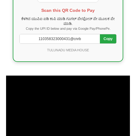
Scan this QR Code to Pay
ಕೆಳಗಿನ ಯುಪಿಐ ಐಡಿ ಕಾಪಿ ಮಾಡಿ ಗೂಗಲ್ ಪೇ/ಫೋನ್ ಪೇ ಮೂಲಕ ಪೇ
ಮಾಡಿ.
Copy the UPI ID below and pay via Google Pay/PhonePe.
Copy
TULUNADU MEDIA HOUSE