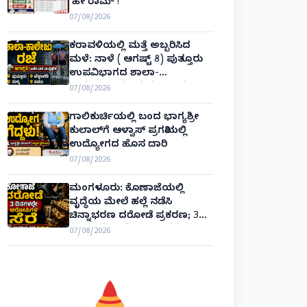
‘ಹೇ ರಾಮ್’!
07/08/2026
ಕರಾವಳಿಯಲ್ಲಿ ಮತ್ತೆ ಅಬ್ಬರಿಸಿದ
ಮಳೆ: ನಾಳೆ ( ಆಗಷ್ಟ್ 8) ಪುತ್ತೂರು
ಉಪವಿಭಾಗದ ಶಾಲಾ-
ಕಾಲೇಜುಗಳಿಗೆ ರಜೆ ಘೋಷಣೆ!
07/08/2026
ಗಾಲಿಕುರ್ಚಿಯಲ್ಲಿ ಬಂದ ಭಾಗ್ಯಶ್ರೀ
ಕುಲಾಲ್‌ಗೆ ಆಳ್ವಾಸ್ ಪ್ರಗತಿಯಲ್ಲಿ
ಉದ್ಯೋಗದ ಹೊಸ ದಾರಿ
07/08/2026
ಮಂಗಳೂರು: ಕೊಣಾಜೆಯಲ್ಲಿ
ವೃದ್ಧೆಯ ಮೇಲೆ ಹಲ್ಲೆ ನಡೆಸಿ
ಚಿನ್ನಾಭರಣ ದರೋಡೆ ಪ್ರಕರಣ; 3
ದಿನಗಳಲ್ಲೇ ಆರೋಪಿಗಳ ಸೆರೆ!
07/08/2026