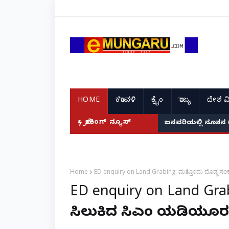
HOME
ಕರಾವಳಿ
ಕ್ರೈಂ
ರಾಜ್ಯ
ದೇಶ ವ
ದ ಭಾರತದ ರೇಣು ಧರಿಯಾಲ್!
ಬ್ರೇಕಿಂಗ್ ನ್ಯೂಸ್
ಜನವರಿಯಲ್ಲಿ ನೂತನ 
Home
ED enquiry on Land Grabing: ಮತ್ತೊಂದು ದೊಡ್ಡ ಸಂಕಷ
ED enquiry on Land Grab
ಸಿಲುಕಿದ ಸಿಎಂ ಯಡಿಯೂರಪ