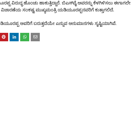
ರಪ್ಪ ವಿರುದ್ಧ ಹೊಂಚು ಹಾಕುತ್ತಿದ್ದಾರೆ. ಬಿಎಸ್‌ವೈ ಅವರನ್ನು ಕೆಳಗಿಳಿಸಲು ಈಗಾಗಲೇ
ಡಿ ವಿಚಾರಣೆಯ ಸಂಕಷ್ಟ ಮುಖ್ಯಮಂತ್ರಿ ಯಡಿಯೂರಪ್ಪನವರಿಗೆ ಕುತ್ತಾಗಲಿದೆ.
ಯಡಿಯೂರಪ್ಪ ಅವರಿಗೆ ಬರುತ್ತದೆಯೇ ಎನ್ನುವ ಅನುಮಾನಗಳು ಸೃಷ್ಟಿಯಾಗಿವೆ.