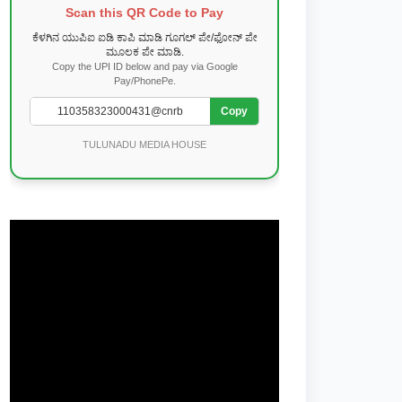
Scan this QR Code to Pay
ಕೆಳಗಿನ ಯುಪಿಐ ಐಡಿ ಕಾಪಿ ಮಾಡಿ ಗೂಗಲ್ ಪೇ/ಫೋನ್ ಪೇ
ಮೂಲಕ ಪೇ ಮಾಡಿ.
Copy the UPI ID below and pay via Google
Pay/PhonePe.
Copy
TULUNADU MEDIA HOUSE