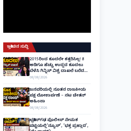
ಇತ್ತೀಚಿನ ಸುದ್ದಿ
2015ರಿಂದ ಕೂದಲೇ ಕತ್ತರಿಸಿಲ್ಲ! 8
ಅಡಿಗೂ ಹೆಚ್ಚು ಉದ್ದದ ಕೂದಲು
ಬೆಳೆಸಿ ಗಿನ್ನಿಸ್ ವಿಶ್ವ ದಾಖಲೆ ಬರೆದ
ಭಾರತದ ರೇಣು ಧರಿಯಾಲ್!
08/08/2026
ಜನವರಿಯಲ್ಲಿ ನೂತನ ರಾಜಕೀಯ
ಪಕ್ಷ ಲೋಕಾರ್ಪಣೆ – ನಟ ಚೇತನ್
ಅಹಿಂಸಾ
08/08/2026
ಛತ್ತೀಸ್‌ಗಢ ಪೊಲೀಸ್ ನೇಮಕ
ಪಟ್ಟಿಯಲ್ಲಿ‘ನ್ಯೂಸ್’, ‘ಭಕ್ತ ಪ್ರಹ್ಲಾದ’,