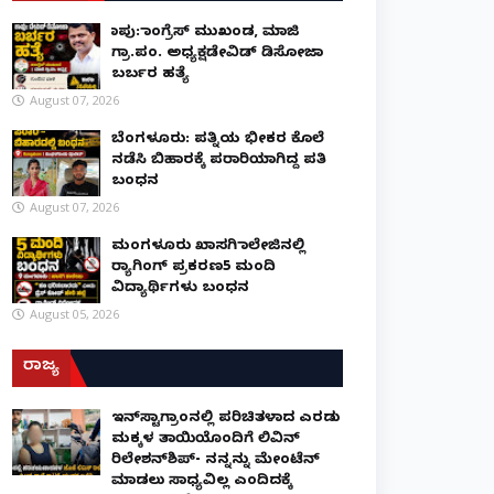
ಕಾಪು: ಕಾಂಗ್ರೆಸ್ ಮುಖಂಡ, ಮಾಜಿ
ಗ್ರಾ.ಪಂ. ಅಧ್ಯಕ್ಷಡೇವಿಡ್ ಡಿಸೋಜಾ
ಬರ್ಬರ ಹತ್ಯೆ
August 07, 2026
ಬೆಂಗಳೂರು: ಪತ್ನಿಯ ಭೀಕರ ಕೊಲೆ
ನಡೆಸಿ ಬಿಹಾರಕ್ಕೆ ಪರಾರಿಯಾಗಿದ್ದ ಪತಿ
ಬಂಧನ
August 07, 2026
ಮಂಗಳೂರು ಖಾಸಗಿ ಕಾಲೇಜಿನಲ್ಲಿ
ರ‌್ಯಾಗಿಂಗ್ ಪ್ರಕರಣ5 ಮಂದಿ
ವಿದ್ಯಾರ್ಥಿಗಳು ಬಂಧನ
August 05, 2026
ರಾಜ್ಯ
ಇನ್​ಸ್ಟಾಗ್ರಾಂನಲ್ಲಿ ಪರಿಚಿತಳಾದ ಎರಡು
ಮಕ್ಕಳ ತಾಯಿಯೊಂದಿಗೆ ಲಿವಿನ್
ರಿಲೇಶನ್​ಶಿಪ್- ನನ್ನನ್ನು ಮೇಂಟೆನ್
ಮಾಡಲು ಸಾಧ್ಯವಿಲ್ಲ ಎಂದಿದಕ್ಕೆ