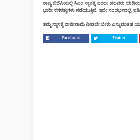
ರಾಜ್ಯ ಬಿಜೆಪಿಯಲ್ಲಿ ಸಿಎಂ ಸ್ಥಾನಕ್ಕೆ ಏರಲು ಹಲವರು ಯಡಿಯೂ
ಭಾರೀ ಕಸರತ್ತುಗಳು ನಡೆಯುತ್ತಿವೆ. ಇದೇ ಸಂದರ್ಭದಲ್ಲಿ, ಇ
ತಮ್ಮ ಸ್ಥಾನಕ್ಕೆ ರಾಜೀನಾಮೆ ನೀಡಲೇ ಬೇಕು ಎನ್ನುವಂತಹ 
Facebook
Twitter