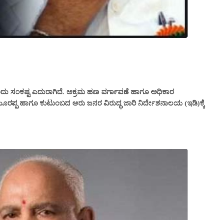
ಂದು ಸಂಕಷ್ಟ ಎದುರಾಗಿದೆ. ಅಕ್ರಮ ಹಣ ವರ್ಗಾವಣೆ ಹಾಗೂ ಅಧಿಕಾರ
ಪ ಹಾಗೂ ಕುಟುಂಬದ ಆರು ಜನರ ವಿರುದ್ಧ ಜಾರಿ ನಿರ್ದೇಶನಾಲಯ (ಇಡಿ)ಕ್ಕೆ