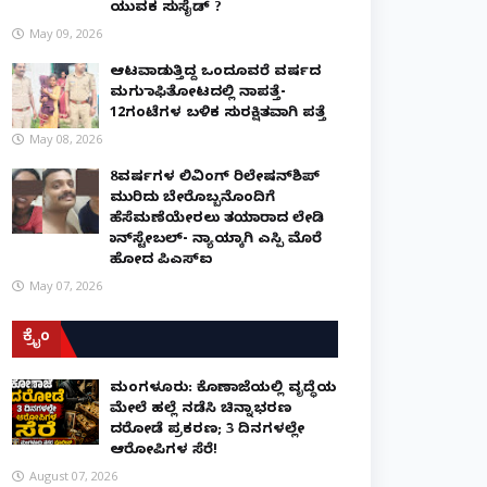
ಯುವಕ ಸುಸೈಡ್ ?
May 09, 2026
ಆಟವಾಡುತ್ತಿದ್ದ ಒಂದೂವರೆ ವರ್ಷದ
ಮಗು ಕಾಫಿತೋಟದಲ್ಲಿ ನಾಪತ್ತೆ-
12ಗಂಟೆಗಳ ಬಳಿಕ ಸುರಕ್ಷಿತವಾಗಿ ಪತ್ತೆ
May 08, 2026
8ವರ್ಷಗಳ ಲಿವಿಂಗ್‌ ರಿಲೇಷನ್‌ಶಿಪ್
ಮುರಿದು ಬೇರೊಬ್ಬನೊಂದಿಗೆ
ಹೆಸೆಮಣೆಯೇರಲು ತಯಾರಾದ ಲೇಡಿ
ಕಾನ್‌ಸ್ಟೇಬಲ್- ನ್ಯಾಯಕ್ಕಾಗಿ ಎಸ್ಪಿ ಮೊರೆ
ಹೋದ ಪಿಎಸ್ಐ
May 07, 2026
ಕ್ರೈಂ
ಮಂಗಳೂರು: ಕೊಣಾಜೆಯಲ್ಲಿ ವೃದ್ಧೆಯ
ಮೇಲೆ ಹಲ್ಲೆ ನಡೆಸಿ ಚಿನ್ನಾಭರಣ
ದರೋಡೆ ಪ್ರಕರಣ; 3 ದಿನಗಳಲ್ಲೇ
ಆರೋಪಿಗಳ ಸೆರೆ!
August 07, 2026