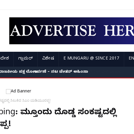
ಿದೇಶ
ಗ್ಲಾಮರ್
ವಿಶೇಷ
E MUNGARU @ SINCE 2017
EN
ರಾಜಕೀಯ ಪಕ್ಷ ಲೋಕಾರ್ಪಣೆ – ನಟ ಚೇತನ್ ಅಹಿಂಸಾ
್ಟದಲ್ಲಿ ಸಿಲುಕಿದ ಸಿಎಂ ಯಡಿಯೂರಪ್ಪ!
ing: ಮತ್ತೊಂದು ದೊಡ್ಡ ಸಂಕಷ್ಟದಲ್ಲಿ
್ಪ!