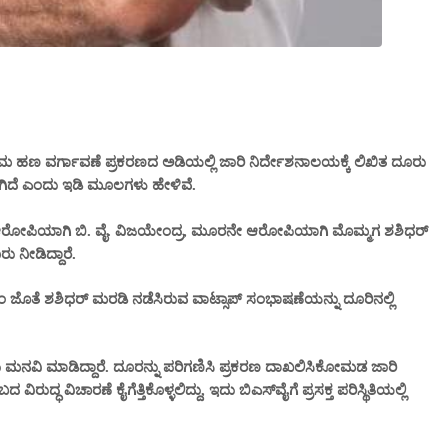
ಮ ಹಣ ವರ್ಗಾವಣೆ ಪ್ರಕರಣದ ಅಡಿಯಲ್ಲಿ ಜಾರಿ ನಿರ್ದೇಶನಾಲಯಕ್ಕೆ ಲಿಖಿತ ದೂರು
ಾಗಿದೆ ಎಂದು ಇಡಿ ಮೂಲಗಳು ಹೇಳಿವೆ.
ೋಪಿಯಾಗಿ ಬಿ. ವೈ. ವಿಜಯೇಂದ್ರ, ಮೂರನೇ ಆರೋಪಿಯಾಗಿ ಮೊಮ್ಮಗ ಶಶಿಧರ್
 ನೀಡಿದ್ದಾರೆ.
ಂ ಜೊತೆ ಶಶಿಧರ್ ಮರಡಿ ನಡೆಸಿರುವ ವಾಟ್ಸಾಪ್ ಸಂಭಾಷಣೆಯನ್ನು ದೂರಿನಲ್ಲಿ
ಮನವಿ ಮಾಡಿದ್ದಾರೆ. ದೂರನ್ನು ಪರಿಗಣಿಸಿ ಪ್ರಕರಣ ದಾಖಲಿಸಿಕೋಮಡ ಜಾರಿ
್ಧ ವಿಚಾರಣೆ ಕೈಗೆತ್ತಿಕೊಳ್ಳಲಿದ್ದು, ಇದು ಬಿಎಸ್‌ವೈಗೆ ಪ್ರಸಕ್ತ ಪರಿಸ್ಥಿತಿಯಲ್ಲಿ