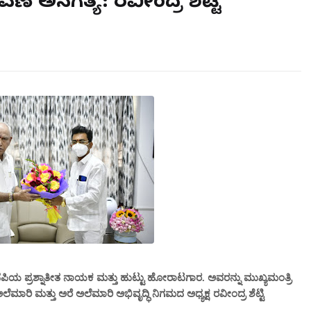
 ಅನಗತ್ಯ: ರವೀಂದ್ರ ಶೆಟ್ಟಿ
ೆಪಿಯ ಪ್ರಶ್ನಾತೀತ ನಾಯಕ ಮತ್ತು ಹುಟ್ಟು ಹೋರಾಟಗಾರ. ಅವರನ್ನು ಮುಖ್ಯಮಂತ್ರಿ
ಾರಿ ಮತ್ತು ಅರೆ ಅಲೆಮಾರಿ ಅಭಿವೃದ್ಧಿ ನಿಗಮದ ಅಧ್ಯಕ್ಷ ರವೀಂದ್ರ ಶೆಟ್ಟಿ