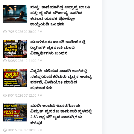
ಸುಳ್ಯ: ಕಾಣೆಯಾಗಿದ್ದ ಅಪ್ರಾಪ್ತ ಬಾಲಕಿ
ಪತ್ತೆ; ಲೈಂಗಿಕ ದೌರ್ಜನ್ಯ ಎಸಗಿದ
ಕಡಬದ ಯುವಕ ಪೋಕ್ಸೋ
ಕಾಯ್ದೆಯಡಿ ಬಂಧನ!
7/23/2026 09:30:00 PM
ಮಂಗಳೂರು ಖಾಸಗಿ ಕಾಲೇಜಿನಲ್ಲಿ
ರ‌್ಯಾಗಿಂಗ್ ಪ್ರಕರಣ5 ಮಂದಿ
ವಿದ್ಯಾರ್ಥಿಗಳು ಬಂಧನ
8/05/2026 10:41:00 PM
ವಿಕೃತಿ!: ಚಲಿಸುವ ಖಾಸಗಿ ಬಸ್‌ನಲ್ಲಿ
ಸಹಪ್ರಯಾಣಿಕರೆದುರು ವೃದ್ಧನ ಅಸಭ್ಯ
ವರ್ತನೆ, ವೀಡಿಯೋ ಮಾಡಿದ
ಪ್ರಯಾಣಿಕರು!
8/01/2026 07:52:00 PM
ಮುಲ್ಕಿ: ಉಡುಪಿ-ಕಾಸರಗೋಡು
ವಿದ್ಯುತ್ ಪ್ರಸರಣ ಕಾಮಗಾರಿ ಸ್ಥಳದಲ್ಲಿ
₹2.53 ಲಕ್ಷ ಮೌಲ್ಯದ ಸಾಮಗ್ರಿಗಳು
ಕಳವು!
8/01/2026 07:30:00 PM