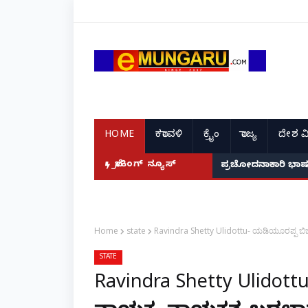
HOME
ಕರಾವಳಿ
ಕ್ರೈಂ
ರಾಜ್ಯ
ದೇಶ ವ
ಬ್ರೇಕಿಂಗ್ ನ್ಯೂಸ್
ಸುಪ್ರೀಂ ಕೋರ್ಟ್ ಅರೆಸ
ಪ್ರಚೋದನಾಕಾರಿ 
Home
state
Ravindra Shetty Ulidottu- ಯಡಿಯೂರಪ್ಪ ಬಿಜೆಪ
STATE
Ravindra Shetty Ulidott