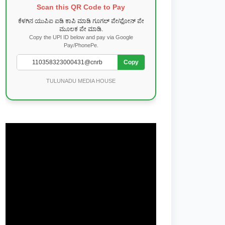
Scan this QR Code to Pay
ಕೆಳಗಿನ ಯುಪಿಐ ಐಡಿ ಕಾಪಿ ಮಾಡಿ ಗೂಗಲ್ ಪೇ/ಫೋನ್ ಪೇ
ಮೂಲಕ ಪೇ ಮಾಡಿ.
Copy the UPI ID below and pay via Google
Pay/PhonePe.
Copy
TULUNADU MEDIA HOUSE