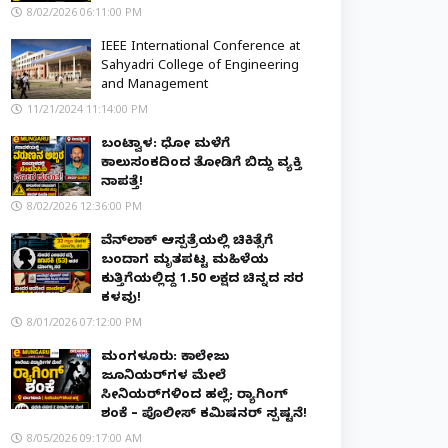
8/02/2026 06:11:00 PM
IEEE International Conference at
Sahyadri College of Engineering
and Management
11/21/2024 11:14:00 PM
ಬಂಟ್ವಾಳ: ಧೋ ಮಳೆಗೆ
ಕಾಲುಸಂಕದಿಂದ ತೋಡಿಗೆ ಬಿದ್ದು ವ್ಯಕ್ತಿ
ನಾಪತ್ತೆ!
8/02/2026 12:36:00 PM
ವೆನ್‌ಲಾಕ್ ಆಸ್ಪತ್ರೆಯಲ್ಲಿ ಚಿಕಿತ್ಸೆಗೆ
ಬಂದಾಗ ಮೃತಪಟ್ಟ ಮಹಿಳೆಯ
ಕುತ್ತಿಗೆಯಲ್ಲಿದ್ದ ₹1.50 ಲಕ್ಷದ ಚಿನ್ನದ ಸರ
ಕಳವು!
8/01/2026 07:12:00 PM
ಮಂಗಳೂರು: ಕಾಲೇಜು
ಜೂನಿಯರ್‌ಗಳ ಮೇಲೆ
ಸೀನಿಯರ್‌ಗಳಿಂದ ಹಲ್ಲೆ; ರ‌್ಯಾಗಿಂಗ್
ಶಂಕೆ – ಪೊಲೀಸ್ ಕಮಿಷನರ್ ಸ್ಪಷ್ಟನೆ!
8/05/2026 09:17:00 AM