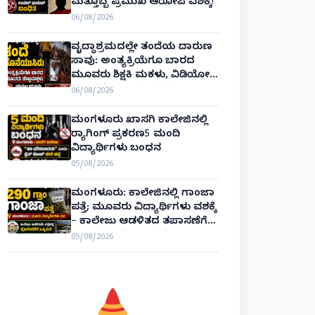
ಮತ್ತೊಬ್ಬ ಪ್ರಮುಖ ಆರೋಪಿ ವಶಕ್ಕೆ!
06/08/2026
ವೃದ್ಧಾಶ್ರಮದಲ್ಲೇ ತಂದೆಯ ದಾರುಣ
ಸಾವು: ಅಂತ್ಯಕ್ರಿಯೆಗೂ ಬಾರದ
ಮೂವರು ಶಿಕ್ಷಕಿ ಮಕಳು, ವಿಡಿಯೋ
ಕಾಲಿನಲ್ಲೇ ಅಂತಿಮ ದರ್ಶನ!
06/08/2026
ಮಂಗಳೂರು ಖಾಸಗಿ ಕಾಲೇಜಿನಲ್ಲಿ
ರ‌್ಯಾಗಿಂಗ್ ಪ್ರಕರಣ5 ಮಂದಿ
ವಿದ್ಯಾರ್ಥಿಗಳು ಬಂಧನ
05/08/2026
ಮಂಗಳೂರು: ಕಾಲೇಜಿನಲ್ಲಿ ಗಾಂಜಾ
ಪತ್ತೆ; ಮೂವರು ವಿದ್ಯಾರ್ಥಿಗಳು ವಶಕ್ಕೆ
– ಕಾಲೇಜು ಆಡಳಿತದ ತಪಾಸಣೆಗೆ
ಕಮಿಷನರ್ ರೆಡ್ಡಿ ಶ್ಲಾಘನೆ!
05/08/2026