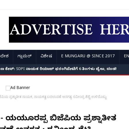
ಿದೇಶ
ಗ್ಲಾಮರ್
ವಿಶೇಷ
E MUNGARU @ SINCE 2017
EN
್ಟ್ ವಾರಂಟ್ ಭೀತಿ: ಮಂಗಳೂರಿನಲ್ಲಿ ಹಿರಿಯ ನಾಗರಿಕೆಗೆ 34.48 ಲಕ್ಷ ರೂ. ಡಿಜಿಟಲ್ 
ಭಾಷಣ ಕೇಸ್: SDPI ನಾಯಕ ರಿಯಾಜ್ ಫರಂಗಿಪೇಟೆಗೆ 6 ತಿಂಗಳು ಜೈಲು, ದಂಡ!
ಿಯ ಪ್ರಶ್ನಾತೀತ ನಾಯಕ, ನಾಯಕತ್ವ ಬದಲಾವಣೆ ಅನಗತ್ಯ: ರವೀಂದ್ರ ಶೆಟ್ಟಿ ಉಳಿದೊಟ್ಟು
u- ಯಡಿಯೂರಪ್ಪ ಬಿಜೆಪಿಯ ಪ್ರಶ್ನಾತೀತ