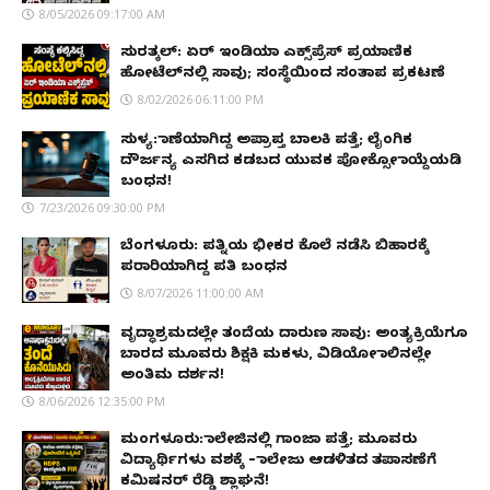
8/05/2026 09:17:00 AM
ಸುರತ್ಕಲ್: ಏರ್ ಇಂಡಿಯಾ ಎಕ್ಸ್‌ಪ್ರೆಸ್ ಪ್ರಯಾಣಿಕ
ಹೋಟೆಲ್‌ನಲ್ಲಿ ಸಾವು; ಸಂಸ್ಥೆಯಿಂದ ಸಂತಾಪ ಪ್ರಕಟಣೆ
8/02/2026 06:11:00 PM
ಸುಳ್ಯ: ಕಾಣೆಯಾಗಿದ್ದ ಅಪ್ರಾಪ್ತ ಬಾಲಕಿ ಪತ್ತೆ; ಲೈಂಗಿಕ
ದೌರ್ಜನ್ಯ ಎಸಗಿದ ಕಡಬದ ಯುವಕ ಪೋಕ್ಸೋ ಕಾಯ್ದೆಯಡಿ
ಬಂಧನ!
7/23/2026 09:30:00 PM
ಬೆಂಗಳೂರು: ಪತ್ನಿಯ ಭೀಕರ ಕೊಲೆ ನಡೆಸಿ ಬಿಹಾರಕ್ಕೆ
ಪರಾರಿಯಾಗಿದ್ದ ಪತಿ ಬಂಧನ
8/07/2026 11:00:00 AM
ವೃದ್ಧಾಶ್ರಮದಲ್ಲೇ ತಂದೆಯ ದಾರುಣ ಸಾವು: ಅಂತ್ಯಕ್ರಿಯೆಗೂ
ಬಾರದ ಮೂವರು ಶಿಕ್ಷಕಿ ಮಕಳು, ವಿಡಿಯೋ ಕಾಲಿನಲ್ಲೇ
ಅಂತಿಮ ದರ್ಶನ!
8/06/2026 12:35:00 PM
ಮಂಗಳೂರು: ಕಾಲೇಜಿನಲ್ಲಿ ಗಾಂಜಾ ಪತ್ತೆ; ಮೂವರು
ವಿದ್ಯಾರ್ಥಿಗಳು ವಶಕ್ಕೆ – ಕಾಲೇಜು ಆಡಳಿತದ ತಪಾಸಣೆಗೆ
ಕಮಿಷನರ್ ರೆಡ್ಡಿ ಶ್ಲಾಘನೆ!