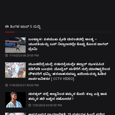
ಈ ತಿಂಗಳ ಟಾಪ್ 5 ಸುದ್ದಿ
ಬಂಟ್ವಾಳ: ಏಕಮುಖ ಪ್ರೀತಿ ದುರಂತದಲ್ಲಿ ಅಂತ್ಯ –
ಯುವತಿಯನ್ನು ಬಸ್ ನಿಲ್ದಾಣದಲ್ಲೇ ಕೊಚ್ಚಿ ಕೊಂದ ಪಾಗಲ್
ಪ್ರೇಮಿ
7/16/2026 08:29:00 PM
ಮೂಡಬಿದ್ರೆಯಲ್ಲಿ ನಡುರಸ್ತೆಯಲ್ಲೇ ತಲ್ವಾರ್ ಝಳಪಿಸಿದ
ಕಿಡಿಗೇಡಿ ಬಂಧನ: ಮೊಬೈಲ್ ಮಳಿಗೆಗೆ ನುಗ್ಗಿ ಮಾರಕಾಸ್ತ್ರದಿಂದ
ನೌಕರರಿಗೆ ಧಮ್ಕಿ; ಹರಸಾಹಸಪಟ್ಟು ಖದೀಮನನ್ನು ಹಿಡಿದ
ಸಾರ್ವಜನಿಕರು! ( CCTV VIDEO)
7/18/2026 07:43:00 PM
ಸುರತ್ಕಲ್ ನಲ್ಲಿ ಅಣ್ಣನಿಂದ ತಮ್ಮನ ಕೊಲೆ: ಕಲ್ಲು ಎತ್ತಿ ಹಾಕಿ
ತಮ್ಮನ ತಲೆ ಜಜ್ಜಿದ ಸಹೋದರ !
7/20/2026 03:00:00 PM
ಅಪರೂಪದ ಪ್ರಾಮಾಣಿಕತೆ: 35 ವರ್ಷಗಳ ಹಿಂದೆ ಪಡೆದ