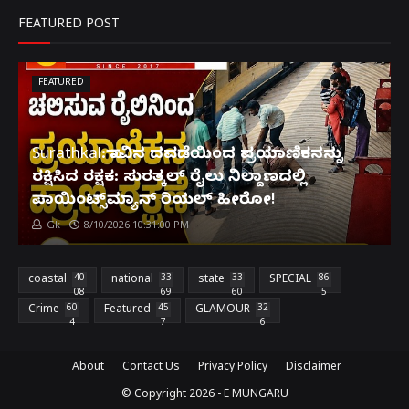
FEATURED POST
FEATURED
Surathkal: ಸಾವಿನ ದವಡೆಯಿಂದ ಪ್ರಯಾಣಿಕನನ್ನು
ರಕ್ಷಿಸಿದ ರಕ್ಷಕ: ಸುರತ್ಕಲ್ ರೈಲು ನಿಲ್ದಾಣದಲ್ಲಿ
ಪಾಯಿಂಟ್ಸ್‌ಮ್ಯಾನ್ ರಿಯಲ್ ಹೀರೋ!
Gk
8/10/2026 10:31:00 PM
coastal
40
national
33
state
33
SPECIAL
86
08
69
60
5
Crime
60
Featured
45
GLAMOUR
32
4
7
6
About
Contact Us
Privacy Policy
Disclaimer
© Copyright
2026 -
E MUNGARU