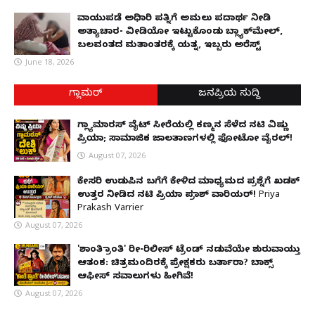
ವಾಯುಪಡೆ ಅಧಿಕಾರಿ ಪತ್ನಿಗೆ ಅಮಲು ಪದಾರ್ಥ ನೀಡಿ
ಅತ್ಯಾಚಾರ- ವೀಡಿಯೋ ಇಟ್ಟುಕೊಂಡು ಬ್ಲ್ಯಾಕ್‌ಮೇಲ್,
ಬಲವಂತದ ಮತಾಂತರಕ್ಕೆ ಯತ್ನ, ಇಬ್ಬರು ಅರೆಸ್ಟ್
June 18, 2026
ಗ್ಲಾಮರ್
ಜನಪ್ರಿಯ ಸುದ್ದಿ
ಗ್ಲ್ಯಾಮಾರಸ್ ವೈಟ್‌ ಸೀರೆಯಲ್ಲಿ ಕಣ್ಮನ ಸೆಳೆದ ನಟಿ ವಿಷ್ಣು
ಪ್ರಿಯಾ; ಸಾಮಾಜಿಕ ಜಾಲತಾಣಗಳಲ್ಲಿ ಫೋಟೋ ವೈರಲ್!
August 07, 2026
ಕೇಸರಿ ಉಡುಪಿನ ಬಗೆಗೆ ಕೇಳಿದ ಮಾಧ್ಯಮದ ಪ್ರಶ್ನೆಗೆ ಖಡಕ್
ಉತ್ತರ ನೀಡಿದ ನಟಿ ಪ್ರಿಯಾ ಪ್ರಕಾಶ್ ವಾರಿಯರ್! Priya
Prakash Varrier
August 07, 2026
'ಶಾಂತಿ ಕ್ರಾಂತಿ' ರೀ-ರಿಲೀಸ್ ಟ್ರೆಂಡ್ ನಡುವೆಯೇ ಶುರುವಾಯ್ತು
ಆತಂಕ: ಚಿತ್ರಮಂದಿರಕ್ಕೆ ಪ್ರೇಕ್ಷಕರು ಬರ್ತಾರಾ? ಬಾಕ್ಸ್
ಆಫೀಸ್ ಸವಾಲುಗಳು ಹೀಗಿವೆ!
August 07, 2026