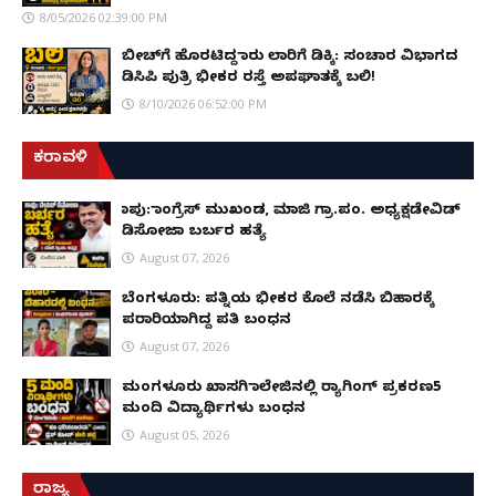
8/05/2026 02:39:00 PM
ಬೀಚ್‌ಗೆ ಹೊರಟಿದ್ದ ಕಾರು ಲಾರಿಗೆ ಡಿಕ್ಕಿ: ಸಂಚಾರ ವಿಭಾಗದ
ಡಿಸಿಪಿ ಪುತ್ರಿ ಭೀಕರ ರಸ್ತೆ ಅಪಘಾತಕ್ಕೆ ಬಲಿ!
8/10/2026 06:52:00 PM
ಕರಾವಳಿ
ಕಾಪು: ಕಾಂಗ್ರೆಸ್ ಮುಖಂಡ, ಮಾಜಿ ಗ್ರಾ.ಪಂ. ಅಧ್ಯಕ್ಷಡೇವಿಡ್
ಡಿಸೋಜಾ ಬರ್ಬರ ಹತ್ಯೆ
August 07, 2026
ಬೆಂಗಳೂರು: ಪತ್ನಿಯ ಭೀಕರ ಕೊಲೆ ನಡೆಸಿ ಬಿಹಾರಕ್ಕೆ
ಪರಾರಿಯಾಗಿದ್ದ ಪತಿ ಬಂಧನ
August 07, 2026
ಮಂಗಳೂರು ಖಾಸಗಿ ಕಾಲೇಜಿನಲ್ಲಿ ರ‌್ಯಾಗಿಂಗ್ ಪ್ರಕರಣ5
ಮಂದಿ ವಿದ್ಯಾರ್ಥಿಗಳು ಬಂಧನ
August 05, 2026
ರಾಜ್ಯ