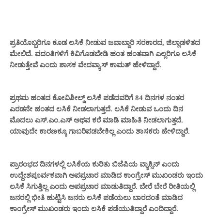
ಪ್ರತಿಯೊಬ್ಬರಿಗೂ ಕೂಡ ಲಸಿಕೆ ನೀಡುವ ಜವಾಬ್ದಾರಿ ಸರಕಾರದ, ಜಿಲ್ಲಾಡಳಿತದ
ಮೇಲಿದೆ.‌ ವದಂತಿಗಳಿಗೆ ಕಿವಿಗೊಡಬೇಡಿ ಹಂತ ಹಂತವಾಗಿ ಎಲ್ಲರಿಗೂ ಲಸಿಕೆ
ನೀಡುತ್ತೇವೆ ಎಂದು ಶಾಸಕ ‌ವೇದವ್ಯಾಸ್ ಕಾಮತ್ ಹೇಳಿದ್ದಾರೆ.
ಪ್ರಥಮ ಹಂತದ ಕೋವಿಶೀಲ್ಡ್ ಲಸಿಕೆ ಪಡೆದವರಿಗೆ 84 ದಿನಗಳ ನಂತರ
ಎರಡನೇ ಹಂತದ ಲಸಿಕೆ ನೀಡಲಾಗುತ್ತದೆ. ಲಸಿಕೆ ನೀಡುವ ಒಂದು ದಿನ
ಮೊದಲು ಎಸ್.ಎಂ.ಎಸ್ ಅಥವ ಕರೆ ಮಾಡಿ ಮಾಹಿತಿ ನೀಡಲಾಗುತ್ತದೆ.
ಯಾವುದೇ ಕಾರಣಕ್ಕೂ ಗಾಬರಿಪಡಬೇಕಿಲ್ಲ ಎಂದು ಶಾಸಕರು ಹೇಳಿದ್ದಾರೆ.
ಪ್ರಾರಂಭದ ದಿನಗಳಲ್ಲಿ ಲಸಿಕೆಯ ಕುರಿತು ಬಿಜೆಪಿಯ ವ್ಯಾಕ್ಸಿನ್ ಎಂದು
ಉದ್ದೇಶಪೂರ್ವಕವಾಗಿ ಅಪಪ್ರಚಾರ ಮಾಡಿದ ಕಾಂಗ್ರೇಸ್ ಮುಖಂಡರು ಇಂದು
ಲಸಿಕೆ ಸಿಗುತ್ತಿಲ್ಲ ಎಂದು ಅಪಪ್ರಚಾರ ಮಾಡುತಿದ್ದಾರೆ. ಬೇರೆ ಬೇರೆ ರೀತಿಯಲ್ಲಿ
ಜನರಲ್ಲಿ ಭೀತಿ ಹುಟ್ಟಿಸಿ ಜನರು ಲಸಿಕೆ ಪಡೆಯಲು ಬಾರದಂತೆ ಮಾಡಿದ
ಕಾಂಗ್ರೇಸ್ ಮುಖಂಡರು ಇಂದು ಲಸಿಕೆ ಪಡೆಯುತಿದ್ದಾರೆ ಎಂದಿದ್ದಾರೆ.