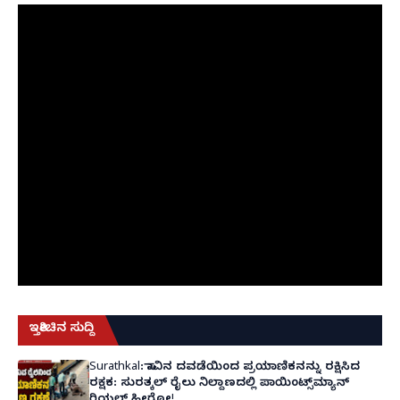
ಇತ್ತೀಚಿನ ಸುದ್ದಿ
Surathkal: ಸಾವಿನ ದವಡೆಯಿಂದ ಪ್ರಯಾಣಿಕನನ್ನು ರಕ್ಷಿಸಿದ
ರಕ್ಷಕ: ಸುರತ್ಕಲ್ ರೈಲು ನಿಲ್ದಾಣದಲ್ಲಿ ಪಾಯಿಂಟ್ಸ್‌ಮ್ಯಾನ್