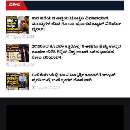
ವಿಶೇಷ
85ರ ಹರೆಯದ ಅಜ್ಜಿಯ ಚೊಚ್ಚಲ ವಿಮಾನಯಾನ:
ಮೊಮ್ಮಗಳ ಜೊತೆ ಗೋವಾ ಪ್ರವಾಸದ ಕ್ಯೂಟ್ ವಿಡಿಯೋ
ವೈರಲ್!
August 10, 2026
2015ರಿಂದ ಕೂದಲೇ ಕತ್ತರಿಸಿಲ್ಲ! 8 ಅಡಿಗೂ ಹೆಚ್ಚು ಉದ್ದದ
ಕೂದಲು ಬೆಳೆಸಿ ಗಿನ್ನಿಸ್ ವಿಶ್ವ ದಾಖಲೆ ಬರೆದ ಭಾರತದ
ರೇಣು ಧರಿಯಾಲ್!
August 08, 2026
ಗಾಲಿಕುರ್ಚಿಯಲ್ಲಿ ಬಂದ ಭಾಗ್ಯಶ್ರೀ ಕುಲಾಲ್‌ಗೆ ಆಳ್ವಾಸ್
ಪ್ರಗತಿಯಲ್ಲಿ ಉದ್ಯೋಗದ ಹೊಸ ದಾರಿ
August 07, 2026