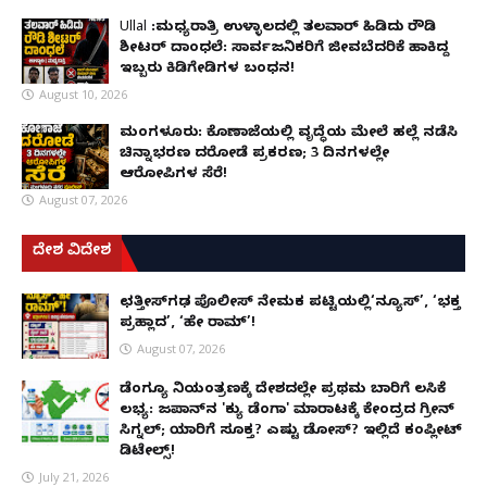
Ullal :ಮಧ್ಯರಾತ್ರಿ ಉಳ್ಳಾಲದಲ್ಲಿ ತಲವಾರ್ ಹಿಡಿದು ರೌಡಿ
ಶೀಟರ್ ದಾಂಧಲೆ: ಸಾರ್ವಜನಿಕರಿಗೆ ಜೀವಬೆದರಿಕೆ ಹಾಕಿದ್ದ
ಇಬ್ಬರು ಕಿಡಿಗೇಡಿಗಳ ಬಂಧನ!
August 10, 2026
ಮಂಗಳೂರು: ಕೊಣಾಜೆಯಲ್ಲಿ ವೃದ್ಧೆಯ ಮೇಲೆ ಹಲ್ಲೆ ನಡೆಸಿ
ಚಿನ್ನಾಭರಣ ದರೋಡೆ ಪ್ರಕರಣ; 3 ದಿನಗಳಲ್ಲೇ
ಆರೋಪಿಗಳ ಸೆರೆ!
August 07, 2026
ದೇಶ ವಿದೇಶ
ಛತ್ತೀಸ್‌ಗಢ ಪೊಲೀಸ್ ನೇಮಕ ಪಟ್ಟಿಯಲ್ಲಿ‘ನ್ಯೂಸ್’, ‘ಭಕ್ತ
ಪ್ರಹ್ಲಾದ’, ‘ಹೇ ರಾಮ್’!
August 07, 2026
ಡೆಂಗ್ಯೂ ನಿಯಂತ್ರಣಕ್ಕೆ ದೇಶದಲ್ಲೇ ಪ್ರಥಮ ಬಾರಿಗೆ ಲಸಿಕೆ
ಲಭ್ಯ: ಜಪಾನ್‌ನ 'ಕ್ಯು ಡೆಂಗಾ' ಮಾರಾಟಕ್ಕೆ ಕೇಂದ್ರದ ಗ್ರೀನ್
ಸಿಗ್ನಲ್; ಯಾರಿಗೆ ಸೂಕ್ತ? ಎಷ್ಟು ಡೋಸ್? ಇಲ್ಲಿದೆ ಕಂಪ್ಲೀಟ್
ಡಿಟೇಲ್ಸ್!
July 21, 2026