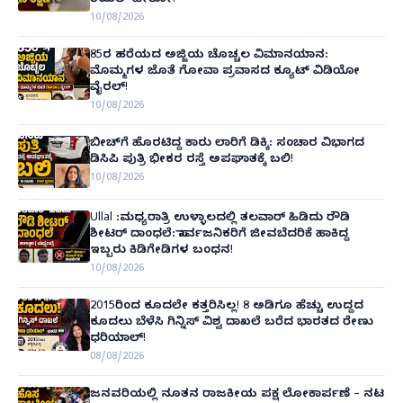
ರಿಯಲ್ ಹೀರೋ!
10/08/2026
85ರ ಹರೆಯದ ಅಜ್ಜಿಯ ಚೊಚ್ಚಲ ವಿಮಾನಯಾನ:
ಮೊಮ್ಮಗಳ ಜೊತೆ ಗೋವಾ ಪ್ರವಾಸದ ಕ್ಯೂಟ್ ವಿಡಿಯೋ
ವೈರಲ್!
10/08/2026
ಬೀಚ್‌ಗೆ ಹೊರಟಿದ್ದ ಕಾರು ಲಾರಿಗೆ ಡಿಕ್ಕಿ: ಸಂಚಾರ ವಿಭಾಗದ
ಡಿಸಿಪಿ ಪುತ್ರಿ ಭೀಕರ ರಸ್ತೆ ಅಪಘಾತಕ್ಕೆ ಬಲಿ!
10/08/2026
Ullal :ಮಧ್ಯರಾತ್ರಿ ಉಳ್ಳಾಲದಲ್ಲಿ ತಲವಾರ್ ಹಿಡಿದು ರೌಡಿ
ಶೀಟರ್ ದಾಂಧಲೆ: ಸಾರ್ವಜನಿಕರಿಗೆ ಜೀವಬೆದರಿಕೆ ಹಾಕಿದ್ದ
ಇಬ್ಬರು ಕಿಡಿಗೇಡಿಗಳ ಬಂಧನ!
10/08/2026
2015ರಿಂದ ಕೂದಲೇ ಕತ್ತರಿಸಿಲ್ಲ! 8 ಅಡಿಗೂ ಹೆಚ್ಚು ಉದ್ದದ
ಕೂದಲು ಬೆಳೆಸಿ ಗಿನ್ನಿಸ್ ವಿಶ್ವ ದಾಖಲೆ ಬರೆದ ಭಾರತದ ರೇಣು
ಧರಿಯಾಲ್!
08/08/2026
ಜನವರಿಯಲ್ಲಿ ನೂತನ ರಾಜಕೀಯ ಪಕ್ಷ ಲೋಕಾರ್ಪಣೆ – ನಟ