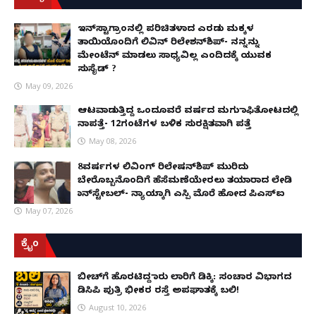
ಇನ್​ಸ್ಟಾಗ್ರಾಂನಲ್ಲಿ ಪರಿಚಿತಳಾದ ಎರಡು ಮಕ್ಕಳ
ತಾಯಿಯೊಂದಿಗೆ ಲಿವಿನ್ ರಿಲೇಶನ್​ಶಿಪ್- ನನ್ನನ್ನು
ಮೇಂಟೆನ್ ಮಾಡಲು ಸಾಧ್ಯವಿಲ್ಲ ಎಂದಿದಕ್ಕೆ ಯುವಕ
ಸುಸೈಡ್ ?
May 09, 2026
ಆಟವಾಡುತ್ತಿದ್ದ ಒಂದೂವರೆ ವರ್ಷದ ಮಗು ಕಾಫಿತೋಟದಲ್ಲಿ
ನಾಪತ್ತೆ- 12ಗಂಟೆಗಳ ಬಳಿಕ ಸುರಕ್ಷಿತವಾಗಿ ಪತ್ತೆ
May 08, 2026
8ವರ್ಷಗಳ ಲಿವಿಂಗ್‌ ರಿಲೇಷನ್‌ಶಿಪ್ ಮುರಿದು
ಬೇರೊಬ್ಬನೊಂದಿಗೆ ಹೆಸೆಮಣೆಯೇರಲು ತಯಾರಾದ ಲೇಡಿ
ಕಾನ್‌ಸ್ಟೇಬಲ್- ನ್ಯಾಯಕ್ಕಾಗಿ ಎಸ್ಪಿ ಮೊರೆ ಹೋದ ಪಿಎಸ್ಐ
May 07, 2026
ಕ್ರೈಂ
ಬೀಚ್‌ಗೆ ಹೊರಟಿದ್ದ ಕಾರು ಲಾರಿಗೆ ಡಿಕ್ಕಿ: ಸಂಚಾರ ವಿಭಾಗದ
ಡಿಸಿಪಿ ಪುತ್ರಿ ಭೀಕರ ರಸ್ತೆ ಅಪಘಾತಕ್ಕೆ ಬಲಿ!
August 10, 2026