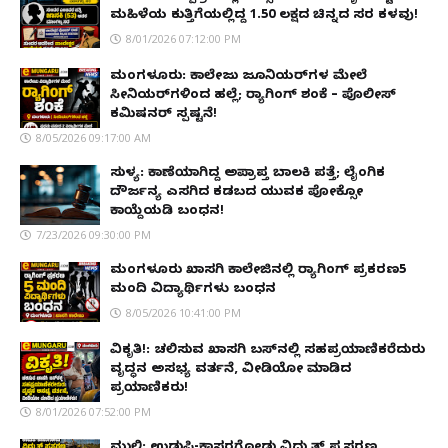
ಮಹಿಳೆಯ ಕುತ್ತಿಗೆಯಲ್ಲಿದ್ದ ₹1.50 ಲಕ್ಷದ ಚಿನ್ನದ ಸರ ಕಳವು!
8/01/2026 07:12:00 PM
ಮಂಗಳೂರು: ಕಾಲೇಜು ಜೂನಿಯರ್‌ಗಳ ಮೇಲೆ
ಸೀನಿಯರ್‌ಗಳಿಂದ ಹಲ್ಲೆ; ರ‌್ಯಾಗಿಂಗ್ ಶಂಕೆ – ಪೊಲೀಸ್
ಕಮಿಷನರ್ ಸ್ಪಷ್ಟನೆ!
8/05/2026 09:17:00 AM
ಸುಳ್ಯ: ಕಾಣೆಯಾಗಿದ್ದ ಅಪ್ರಾಪ್ತ ಬಾಲಕಿ ಪತ್ತೆ; ಲೈಂಗಿಕ
ದೌರ್ಜನ್ಯ ಎಸಗಿದ ಕಡಬದ ಯುವಕ ಪೋಕ್ಸೋ
ಕಾಯ್ದೆಯಡಿ ಬಂಧನ!
7/23/2026 09:30:00 PM
ಮಂಗಳೂರು ಖಾಸಗಿ ಕಾಲೇಜಿನಲ್ಲಿ ರ‌್ಯಾಗಿಂಗ್ ಪ್ರಕರಣ5
ಮಂದಿ ವಿದ್ಯಾರ್ಥಿಗಳು ಬಂಧನ
8/05/2026 10:41:00 PM
ವಿಕೃತಿ!: ಚಲಿಸುವ ಖಾಸಗಿ ಬಸ್‌ನಲ್ಲಿ ಸಹಪ್ರಯಾಣಿಕರೆದುರು
ವೃದ್ಧನ ಅಸಭ್ಯ ವರ್ತನೆ, ವೀಡಿಯೋ ಮಾಡಿದ
ಪ್ರಯಾಣಿಕರು!
8/01/2026 07:52:00 PM