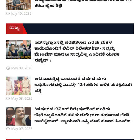
ಅತ್ಯಾಚಾರವೆಸಗಿದ ಗುರುಪುರದ ಯುವಕನಿಗೆ 20 ವರ್ಷಗಳ
ಕಠಿಣ ಜೈಲು ಶಿಕ್ಷೆ!
July 10, 2026
ರಾಜ್ಯ
ಇನ್​ಸ್ಟಾಗ್ರಾಂನಲ್ಲಿ ಪರಿಚಿತಳಾದ ಎರಡು ಮಕ್ಕಳ
ತಾಯಿಯೊಂದಿಗೆ ಲಿವಿನ್ ರಿಲೇಶನ್​ಶಿಪ್- ನನ್ನನ್ನು
ಮೇಂಟೆನ್ ಮಾಡಲು ಸಾಧ್ಯವಿಲ್ಲ ಎಂದಿದಕ್ಕೆ ಯುವಕ
ಸುಸೈಡ್ ?
May 09, 2026
ಆಟವಾಡುತ್ತಿದ್ದ ಒಂದೂವರೆ ವರ್ಷದ ಮಗು
ಕಾಫಿತೋಟದಲ್ಲಿ ನಾಪತ್ತೆ- 12ಗಂಟೆಗಳ ಬಳಿಕ ಸುರಕ್ಷಿತವಾಗಿ
ಪತ್ತೆ
May 08, 2026
8ವರ್ಷಗಳ ಲಿವಿಂಗ್‌ ರಿಲೇಷನ್‌ಶಿಪ್ ಮುರಿದು
ಬೇರೊಬ್ಬನೊಂದಿಗೆ ಹೆಸೆಮಣೆಯೇರಲು ತಯಾರಾದ ಲೇಡಿ
ಕಾನ್‌ಸ್ಟೇಬಲ್- ನ್ಯಾಯಕ್ಕಾಗಿ ಎಸ್ಪಿ ಮೊರೆ ಹೋದ ಪಿಎಸ್ಐ
May 07, 2026