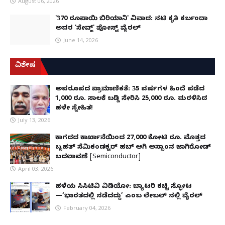
August 06, 2026
'370 ರೂಪಾಯಿ ಬಿರಿಯಾನಿ' ವಿವಾದ: ನಟಿ ಕೃತಿ ಕರ್ಬಂದಾ
ಅವರ 'ಸೇವ್ಜ್' ಪೋಸ್ಟ್ ವೈರಲ್
June 14, 2026
ವಿಶೇಷ
ಅಪರೂಪದ ಪ್ರಾಮಾಣಿಕತೆ: 35 ವರ್ಷಗಳ ಹಿಂದೆ ಪಡೆದ
1,000 ರೂ. ಸಾಲಕ್ಕೆ ಬಡ್ಡಿ ಸೇರಿಸಿ 25,000 ರೂ. ಮರಳಿಸಿದ
ಹಳೇ ಸ್ನೇಹಿತ!
July 13, 2026
ಕಾಗದದ ಕಾರ್ಖಾನೆಯಿಂದ 27,000 ಕೋಟಿ ರೂ. ಮೊತ್ತದ
ಬೃಹತ್ ಸೆಮಿಕಂಡಕ್ಟರ್ ಹಬ್ ಆಗಿ ಅಸ್ಸಾಂನ ಜಾಗಿರೋಡ್
ಬದಲಾವಣೆ [Semiconductor]
April 03, 2026
ಹಳೆಯ ಸಿಸಿಟಿವಿ ವಿಡಿಯೋ: ಬ್ಯಾಟರಿ ಕಚ್ಚಿ ಸ್ಫೋಟ
—‘ಭಾರತದಲ್ಲಿ ನಡೆದದ್ದು’ ಎಂಬ ಲೇಬಲ್ ನಲ್ಲಿ ವೈರಲ್
February 04, 2026