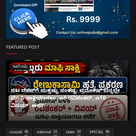
FEATURED POST
NATIONAL
ನಟ ದರ್ಶನ್‌ಗೆ ಮತ್ತಷ್ಟು ಸಂಕಷ್ಟ: ಪ್ರದೋಷ್ ಬೆನ್ನಲ್ಲೇ
ಮಾಫಿ ಸಾಕ್ಷಿಯಾಗಲು 'ಎ8 ರವಿಶಂಕರ್, ಎ10
ವಿನಯ್' ಅರ್ಜಿ!
Senior Reporter
8/06/2026 02:43:00 PM
coastal
40
national
33
state
33
SPECIAL
86