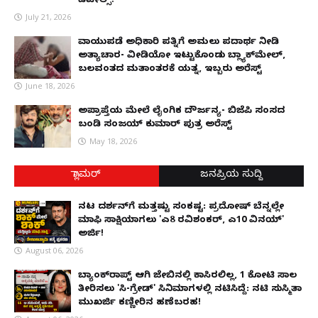
ಡಿಟೇಲ್ಸ್!
July 21, 2026
ವಾಯುಪಡೆ ಅಧಿಕಾರಿ ಪತ್ನಿಗೆ ಅಮಲು ಪದಾರ್ಥ ನೀಡಿ
ಅತ್ಯಾಚಾರ- ವೀಡಿಯೋ ಇಟ್ಟುಕೊಂಡು ಬ್ಲ್ಯಾಕ್‌ಮೇಲ್,
ಬಲವಂತದ ಮತಾಂತರಕ್ಕೆ ಯತ್ನ, ಇಬ್ಬರು ಅರೆಸ್ಟ್
June 18, 2026
ಅಪ್ರಾಪ್ತೆಯ ಮೇಲೆ ಲೈಂಗಿಕ ದೌರ್ಜನ್ಯ- ಬಿಜೆಪಿ ಸಂಸದ
ಬಂಡಿ ಸಂಜಯ್ ಕುಮಾರ್ ಪುತ್ರ ಅರೆಸ್ಟ್
May 18, 2026
ಗ್ಲಾಮರ್
ಜನಪ್ರಿಯ ಸುದ್ದಿ
ನಟ ದರ್ಶನ್‌ಗೆ ಮತ್ತಷ್ಟು ಸಂಕಷ್ಟ: ಪ್ರದೋಷ್ ಬೆನ್ನಲ್ಲೇ
ಮಾಫಿ ಸಾಕ್ಷಿಯಾಗಲು 'ಎ8 ರವಿಶಂಕರ್, ಎ10 ವಿನಯ್'
ಅರ್ಜಿ!
August 06, 2026
ಬ್ಯಾಂಕ್‌ರಾಪ್ಟ್‌ ಆಗಿ ಜೇಬಿನಲ್ಲಿ ಕಾಸಿರಲಿಲ್ಲ, ₹1 ಕೋಟಿ ಸಾಲ
ತೀರಿಸಲು 'ಸಿ-ಗ್ರೇಡ್' ಸಿನಿಮಾಗಳಲ್ಲಿ ನಟಿಸಿದ್ದೆ: ನಟಿ ಸುಸ್ಮಿತಾ
ಮುಖರ್ಜಿ ಕಣ್ಣೀರಿನ ಹಣೆಬರಹ!