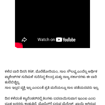
ಕಳೆದ ಬಾರಿ ದಿನಸಿ ಕಿಟ್, ಮೊರೆಟೋರಿಯಂ, ಸಾಲ ಸೌಲಭ್ಯ ಎಂದೆಲ್ಲ ಆರ್ಥಿಕ
ಪ್ಯಾಕೇಜ್‌ಗಳ ಸುರಿಮಳೆ ಸುರಿಸಿದ್ದ ಕೇಂದ್ರ ಮತ್ತು ರಾಜ್ಯ ಸರ್ಕಾರಗಳು ಈ ಬಾರಿ
ತುಟಿಬಿಚ್ಚಿಲ್ಲ.
ಸಾಲ ಇಲ್ಲದ ವ್ಯಕ್ತಿ ಇಲ್ಲ ಎಂಬಂತೆ ಪ್ರತಿ ಮನೆಯಲ್ಲೂ ಸಾಲ ಪಡೆಯದವರು ಇಲ್ಲ.
ದಿನ ಕಳೆದಂತೆ ಕ್ಯಾಲೆಂಡರ್‌ನಲ್ಲಿ ತಿಂಗಳು ಬದಲಾಯಿಸುವಾಗ ಇಎಂಐ ಎಂಬ
ಭೂತ ಜನರನ್ನು ಕಾಡುತ್ತಿದೆ. ಮೊಬೈಲ್‌ಗೆ ಬರುವ ಮೆಸ್ಸೇಜ್, ಖಾಯಿ ಆಗಿರುವ