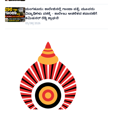
ಮಂಗಳೂರು: ಕಾಲೇಜಿನಲ್ಲಿ ಗಾಂಜಾ ಪತ್ತೆ; ಮೂವರು
ವಿದ್ಯಾರ್ಥಿಗಳು ವಶಕ್ಕೆ – ಕಾಲೇಜು ಆಡಳಿತದ ತಪಾಸಣೆಗೆ
ಕಮಿಷನರ್ ರೆಡ್ಡಿ ಶ್ಲಾಘನೆ!
05/08/2026