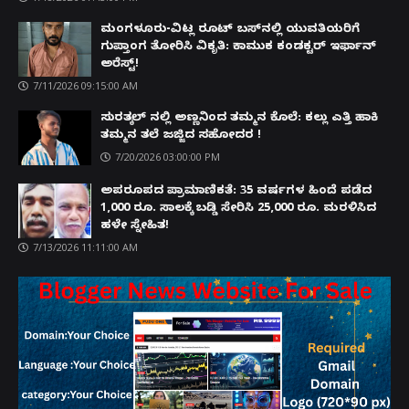
ಮಂಗಳೂರು-ವಿಟ್ಲ ರೂಟ್ ಬಸ್‌ನಲ್ಲಿ ಯುವತಿಯರಿಗೆ
ಗುಪ್ತಾಂಗ ತೋರಿಸಿ ವಿಕೃತಿ: ಕಾಮುಕ ಕಂಡಕ್ಟರ್ ಇರ್ಫಾನ್
ಅರೆಸ್ಟ್!
7/11/2026 09:15:00 AM
ಸುರತ್ಕಲ್ ನಲ್ಲಿ ಅಣ್ಣನಿಂದ ತಮ್ಮನ ಕೊಲೆ: ಕಲ್ಲು ಎತ್ತಿ ಹಾಕಿ
ತಮ್ಮನ ತಲೆ ಜಜ್ಜಿದ ಸಹೋದರ !
7/20/2026 03:00:00 PM
ಅಪರೂಪದ ಪ್ರಾಮಾಣಿಕತೆ: 35 ವರ್ಷಗಳ ಹಿಂದೆ ಪಡೆದ
1,000 ರೂ. ಸಾಲಕ್ಕೆ ಬಡ್ಡಿ ಸೇರಿಸಿ 25,000 ರೂ. ಮರಳಿಸಿದ
ಹಳೇ ಸ್ನೇಹಿತ!
7/13/2026 11:11:00 AM