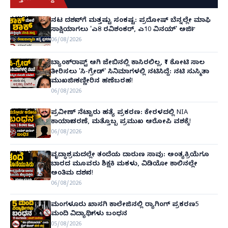
ನಟ ದರ್ಶನ್‌ಗೆ ಮತ್ತಷ್ಟು ಸಂಕಷ್ಟ: ಪ್ರದೋಷ್ ಬೆನ್ನಲ್ಲೇ ಮಾಫಿ
ಸಾಕ್ಷಿಯಾಗಲು 'ಎ8 ರವಿಶಂಕರ್, ಎ10 ವಿನಯ್' ಅರ್ಜಿ!
06/08/2026
ಬ್ಯಾಂಕ್‌ರಾಪ್ಟ್‌ ಆಗಿ ಜೇಬಿನಲ್ಲಿ ಕಾಸಿರಲಿಲ್ಲ, ₹1 ಕೋಟಿ ಸಾಲ
ತೀರಿಸಲು 'ಸಿ-ಗ್ರೇಡ್' ಸಿನಿಮಾಗಳಲ್ಲಿ ನಟಿಸಿದ್ದೆ: ನಟಿ ಸುಸ್ಮಿತಾ
ಮುಖರ್ಜಿ ಕಣ್ಣೀರಿನ ಹಣೆಬರಹ!
06/08/2026
ಪ್ರವೀಣ್ ನೆಟ್ಟಾರು ಹತ್ಯೆ ಪ್ರಕರಣ: ಕೇರಳದಲ್ಲಿ NIA
ಕಾರ್ಯಾಚರಣೆ, ಮತ್ತೊಬ್ಬ ಪ್ರಮುಖ ಆರೋಪಿ ವಶಕ್ಕೆ!
06/08/2026
ವೃದ್ಧಾಶ್ರಮದಲ್ಲೇ ತಂದೆಯ ದಾರುಣ ಸಾವು: ಅಂತ್ಯಕ್ರಿಯೆಗೂ
ಬಾರದ ಮೂವರು ಶಿಕ್ಷಕಿ ಮಕಳು, ವಿಡಿಯೋ ಕಾಲಿನಲ್ಲೇ
ಅಂತಿಮ ದರ್ಶನ!
06/08/2026
ಮಂಗಳೂರು ಖಾಸಗಿ ಕಾಲೇಜಿನಲ್ಲಿ ರ‌್ಯಾಗಿಂಗ್ ಪ್ರಕರಣ5
ಮಂದಿ ವಿದ್ಯಾರ್ಥಿಗಳು ಬಂಧನ
05/08/2026