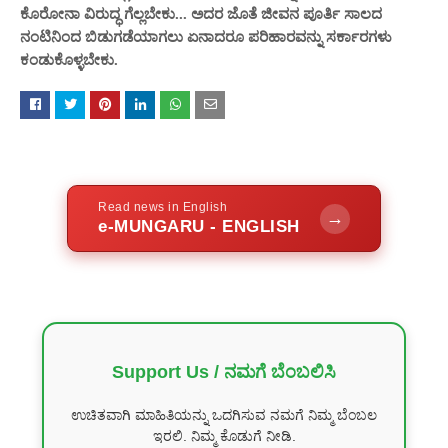
ಕೊರೋನಾ ವಿರುದ್ಧ ಗೆಲ್ಲಬೇಕು... ಅದರ ಜೊತೆ ಜೀವನ ಪೂರ್ತಿ ಸಾಲದ
ನಂಟಿನಿಂದ ಬಿಡುಗಡೆಯಾಗಲು ಏನಾದರೂ ಪರಿಹಾರವನ್ನು ಸರ್ಕಾರಗಳು
ಕಂಡುಕೊಳ್ಳಬೇಕು.
Read news in English
→
e-MUNGARU - ENGLISH
Support Us / ನಮಗೆ ಬೆಂಬಲಿಸಿ
ಉಚಿತವಾಗಿ ಮಾಹಿತಿಯನ್ನು ಒದಗಿಸುವ ನಮಗೆ ನಿಮ್ಮ ಬೆಂಬಲ
ಇರಲಿ. ನಿಮ್ಮ ಕೊಡುಗೆ ನೀಡಿ.