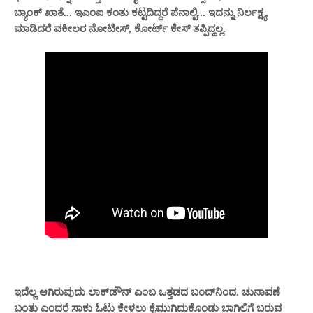
ಬ್ಯಾಂಕ್ ಖಾತೆ... ಇಎಂಐ ಕಂತು ಕಟ್ಟದಿದ್ದರೆ ಪೆನಾಲ್ಟಿ... ಇದನ್ನು ನಿರ್ಲಕ್ಷ್ಯ
ಮಾಡಿದರೆ ವಕೀಲರ ನೋಟೀಸ್, ಕೋರ್ಟ್ ಕೇಸ್ ತಪ್ಪಿದ್ದಲ್ಲ.
ಇದೆಲ್ಲ ಆಗಿರುವುದು ಲಾಕ್‌ಡೌನ್ ಎಂಬ ಒತ್ತಡದ ಬಂದ್‌ನಿಂದ. ಚುನಾವಣೆ
ಬಂತು ಎಂದರೆ ಸಾಕು ಓಟು ಕೇಳಲು ಕೈಮುಗಿದುಕೊಂಡು ಬಾಗಿಲಿಗೆ ಬರುವ