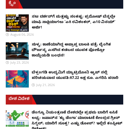
ಕ್ರೈಂ
ನಟ ದರ್ಶನ್‌ಗೆ ಮತ್ತಷ್ಟು ಸಂಕಷ್ಟ: ಪ್ರದೋಷ್ ಬೆನ್ನಲ್ಲೇ
ಮಾಫಿ ಸಾಕ್ಷಿಯಾಗಲು 'ಎ8 ರವಿಶಂಕರ್, ಎ10 ವಿನಯ್'
ಅರ್ಜಿ!
August 06, 2026
ಸುಳ್ಯ: ಕಾಣೆಯಾಗಿದ್ದ ಅಪ್ರಾಪ್ತ ಬಾಲಕಿ ಪತ್ತೆ; ಲೈಂಗಿಕ
ದೌರ್ಜನ್ಯ ಎಸಗಿದ ಕಡಬದ ಯುವಕ ಪೋಕ್ಸೋ
ಕಾಯ್ದೆಯಡಿ ಬಂಧನ!
July 23, 2026
ಬೆಳ್ತಂಗಡಿ ಉದ್ಯಮಿಗೆ ಮ್ಯಾಟ್ರಿಮೋನಿ ಆ್ಯಪ್ ನಲ್ಲಿ
ಪರಿಚಯವಾದ ಯುವತಿ:87.22 ಲಕ್ಷ ರೂ. ಎಗರಿಸಿ ಪರಾರಿ
July 21, 2026
ದೇಶ ವಿದೇಶ
ಡೆಂಗ್ಯೂ ನಿಯಂತ್ರಣಕ್ಕೆ ದೇಶದಲ್ಲೇ ಪ್ರಥಮ ಬಾರಿಗೆ ಲಸಿಕೆ
ಲಭ್ಯ: ಜಪಾನ್‌ನ 'ಕ್ಯು ಡೆಂಗಾ' ಮಾರಾಟಕ್ಕೆ ಕೇಂದ್ರದ ಗ್ರೀನ್
ಸಿಗ್ನಲ್; ಯಾರಿಗೆ ಸೂಕ್ತ? ಎಷ್ಟು ಡೋಸ್? ಇಲ್ಲಿದೆ ಕಂಪ್ಲೀಟ್