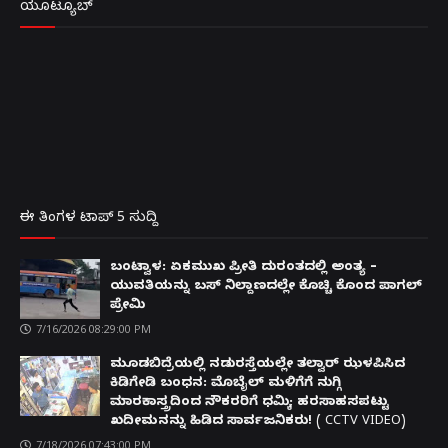
ಯೂಟ್ಯೂಬ್
ಈ ತಿಂಗಳ ಟಾಪ್ 5 ಸುದ್ದಿ
ಬಂಟ್ವಾಳ: ಏಕಮುಖ ಪ್ರೀತಿ ದುರಂತದಲ್ಲಿ ಅಂತ್ಯ –
ಯುವತಿಯನ್ನು ಬಸ್ ನಿಲ್ದಾಣದಲ್ಲೇ ಕೊಚ್ಚಿ ಕೊಂದ ಪಾಗಲ್
ಪ್ರೇಮಿ
7/16/2026 08:29:00 PM
ಮೂಡಬಿದ್ರೆಯಲ್ಲಿ ನಡುರಸ್ತೆಯಲ್ಲೇ ತಲ್ವಾರ್ ಝಳಪಿಸಿದ
ಕಿಡಿಗೇಡಿ ಬಂಧನ: ಮೊಬೈಲ್ ಮಳಿಗೆಗೆ ನುಗ್ಗಿ
ಮಾರಕಾಸ್ತ್ರದಿಂದ ನೌಕರರಿಗೆ ಧಮ್ಕಿ; ಹರಸಾಹಸಪಟ್ಟು
ಖದೀಮನನ್ನು ಹಿಡಿದ ಸಾರ್ವಜನಿಕರು! ( CCTV VIDEO)
7/18/2026 07:43:00 PM