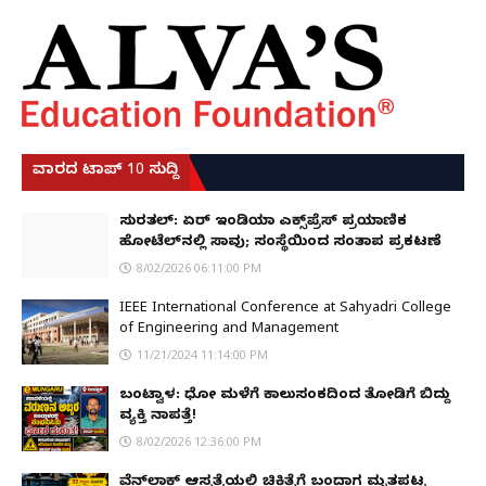
ವಾರದ ಟಾಪ್ 10 ಸುದ್ದಿ
ಸುರತ್ಕಲ್: ಏರ್ ಇಂಡಿಯಾ ಎಕ್ಸ್‌ಪ್ರೆಸ್ ಪ್ರಯಾಣಿಕ
ಹೋಟೆಲ್‌ನಲ್ಲಿ ಸಾವು; ಸಂಸ್ಥೆಯಿಂದ ಸಂತಾಪ ಪ್ರಕಟಣೆ
8/02/2026 06:11:00 PM
IEEE International Conference at Sahyadri College
of Engineering and Management
11/21/2024 11:14:00 PM
ಬಂಟ್ವಾಳ: ಧೋ ಮಳೆಗೆ ಕಾಲುಸಂಕದಿಂದ ತೋಡಿಗೆ ಬಿದ್ದು
ವ್ಯಕ್ತಿ ನಾಪತ್ತೆ!
8/02/2026 12:36:00 PM
ವೆನ್‌ಲಾಕ್ ಆಸ್ಪತ್ರೆಯಲ್ಲಿ ಚಿಕಿತ್ಸೆಗೆ ಬಂದಾಗ ಮೃತಪಟ್ಟ