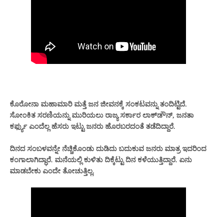
ಕೊರೋನಾ ಮಹಾಮಾರಿ ಮತ್ತೆ ಜನ ಜೀವನಕ್ಕೆ ಸಂಕಟವನ್ನು ತಂದಿಟ್ಟಿದೆ.
ಸೋಂಕಿತ ಸರಣಿಯನ್ನು ಮುರಿಯಲು ರಾಜ್ಯ ಸರ್ಕಾರ ಲಾಕ್‌ಡೌನ್, ಜನತಾ
ಕರ್ಫ್ಯು ಎಂದೆಲ್ಲ ಹೆಸರು ಇಟ್ಟು ಜನರು ಹೊರಬರದಂತೆ ತಡೆದಿದ್ದಾರೆ.
ದಿನದ ಸಂಬಳವನ್ನೇ ನೆಚ್ಚಿಕೊಂಡು ದುಡಿದು ಬದುಕುವ ಜನರು ಮಾತ್ರ ಇದರಿಂದ
ಕಂಗಾಲಾಗಿದ್ಧಾರೆ. ಮನೆಯಲ್ಲಿ ಕುಳಿತು ದಿಕ್ಕೆಟ್ಟು ದಿನ ಕಳೆಯುತ್ತಿದ್ದಾರೆ. ಏನು
ಮಾಡಬೇಕು ಎಂದೇ ತೋಚುತ್ತಿಲ್ಲ.