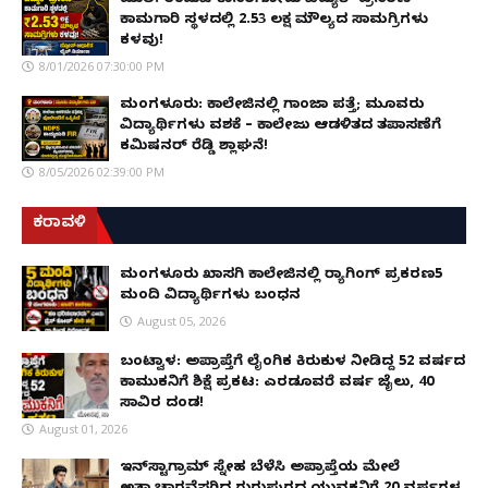
ಮುಲ್ಕಿ: ಉಡುಪಿ-ಕಾಸರಗೋಡು ವಿದ್ಯುತ್ ಪ್ರಸರಣ
ಕಾಮಗಾರಿ ಸ್ಥಳದಲ್ಲಿ ₹2.53 ಲಕ್ಷ ಮೌಲ್ಯದ ಸಾಮಗ್ರಿಗಳು
ಕಳವು!
8/01/2026 07:30:00 PM
ಮಂಗಳೂರು: ಕಾಲೇಜಿನಲ್ಲಿ ಗಾಂಜಾ ಪತ್ತೆ; ಮೂವರು
ವಿದ್ಯಾರ್ಥಿಗಳು ವಶಕ್ಕೆ – ಕಾಲೇಜು ಆಡಳಿತದ ತಪಾಸಣೆಗೆ
ಕಮಿಷನರ್ ರೆಡ್ಡಿ ಶ್ಲಾಘನೆ!
8/05/2026 02:39:00 PM
ಕರಾವಳಿ
ಮಂಗಳೂರು ಖಾಸಗಿ ಕಾಲೇಜಿನಲ್ಲಿ ರ‌್ಯಾಗಿಂಗ್ ಪ್ರಕರಣ5
ಮಂದಿ ವಿದ್ಯಾರ್ಥಿಗಳು ಬಂಧನ
August 05, 2026
ಬಂಟ್ವಾಳ: ಅಪ್ರಾಪ್ತೆಗೆ ಲೈಂಗಿಕ ಕಿರುಕುಳ ನೀಡಿದ್ದ 52 ವರ್ಷದ
ಕಾಮುಕನಿಗೆ ಶಿಕ್ಷೆ ಪ್ರಕಟ: ಎರಡೂವರೆ ವರ್ಷ ಜೈಲು, ₹40
ಸಾವಿರ ದಂಡ!
August 01, 2026
ಇನ್‌ಸ್ಟಾಗ್ರಾಮ್ ಸ್ನೇಹ ಬೆಳೆಸಿ ಅಪ್ರಾಪ್ತೆಯ ಮೇಲೆ