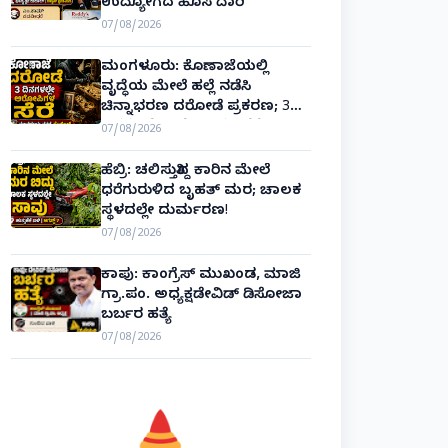
ಉದ್ಯೋಗದ ಹೊಸ ದಾರಿ
07/08/2026
ಮಂಗಳೂರು: ಕೊಣಾಜೆಯಲ್ಲಿ
ವೃದ್ಧೆಯ ಮೇಲೆ ಹಲ್ಲೆ ನಡೆಸಿ
ಚಿನ್ನಾಭರಣ ದರೋಡೆ ಪ್ರಕರಣ; 3
ದಿನಗಳಲ್ಲೇ ಆರೋಪಿಗಳ ಸೆರೆ!
07/08/2026
ಹೆಬ್ರಿ: ಚಲಿಸುತ್ತಿದ್ದ ಕಾರಿನ ಮೇಲೆ
ಧರೆಗುರುಳಿದ ಬೃಹತ್ ಮರ; ಚಾಲಕ
ಸ್ಥಳದಲ್ಲೇ ದುರ್ಮರಣ!
07/08/2026
ಕಾಪು: ಕಾಂಗ್ರೆಸ್ ಮುಖಂಡ, ಮಾಜಿ
ಗ್ರಾ.ಪಂ. ಅಧ್ಯಕ್ಷಡೇವಿಡ್ ಡಿಸೋಜಾ
ಬರ್ಬರ ಹತ್ಯೆ
07/08/2026