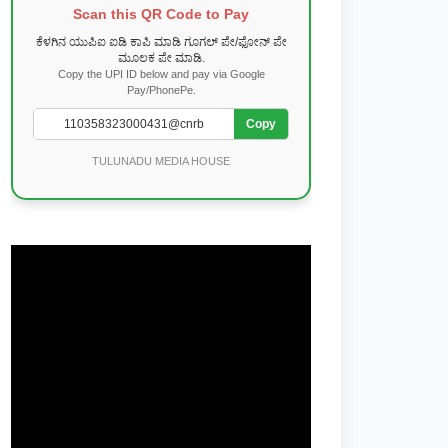
Scan this QR Code to Pay
ಕೆಳಗಿನ ಯುಪಿಐ ಐಡಿ ಕಾಪಿ ಮಾಡಿ ಗೂಗಲ್ ಪೇ/ಫೋನ್ ಪೇ
ಮೂಲಕ ಪೇ ಮಾಡಿ.
Copy the UPI ID below and pay via Google
Pay/PhonePe.
Copy
TULUNADU MEDIA HOUSE