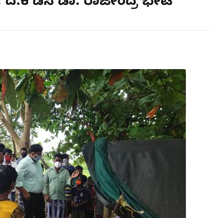
, ದ.ಕ ಡಿಸಿ ಡಾ. ರಾಜೇಂದ್ರ ಭೇಟಿ