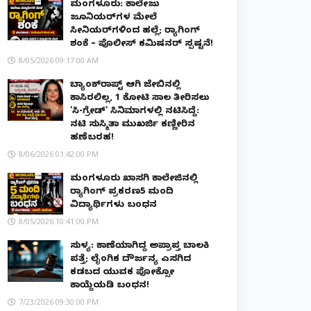
ಮಂಗಳೂರು: ಕಾಲೇಜು
ಜೂನಿಯರ್‌ಗಳ ಮೇಲೆ
ಸೀನಿಯರ್‌ಗಳಿಂದ ಹಲ್ಲೆ; ರ‌್ಯಾಗಿಂಗ್
ಶಂಕೆ – ಪೊಲೀಸ್ ಕಮಿಷನರ್ ಸ್ಪಷ್ಟನೆ!
8/05/2026 09:17:00 AM
ಬ್ಯಾಂಕ್‌ರಾಪ್ಟ್‌ ಆಗಿ ಜೇಬಿನಲ್ಲಿ
ಕಾಸಿರಲಿಲ್ಲ, ₹1 ಕೋಟಿ ಸಾಲ ತೀರಿಸಲು
'ಸಿ-ಗ್ರೇಡ್' ಸಿನಿಮಾಗಳಲ್ಲಿ ನಟಿಸಿದ್ದೆ:
ನಟಿ ಸುಸ್ಮಿತಾ ಮುಖರ್ಜಿ ಕಣ್ಣೀರಿನ
ಹಣೆಬರಹ!
8/06/2026 01:42:00 PM
ಮಂಗಳೂರು ಖಾಸಗಿ ಕಾಲೇಜಿನಲ್ಲಿ
ರ‌್ಯಾಗಿಂಗ್ ಪ್ರಕರಣ5 ಮಂದಿ
ವಿದ್ಯಾರ್ಥಿಗಳು ಬಂಧನ
8/05/2026 10:41:00 PM
ಸುಳ್ಯ: ಕಾಣೆಯಾಗಿದ್ದ ಅಪ್ರಾಪ್ತ ಬಾಲಕಿ
ಪತ್ತೆ; ಲೈಂಗಿಕ ದೌರ್ಜನ್ಯ ಎಸಗಿದ
ಕಡಬದ ಯುವಕ ಪೋಕ್ಸೋ
ಕಾಯ್ದೆಯಡಿ ಬಂಧನ!
7/23/2026 09:30:00 PM