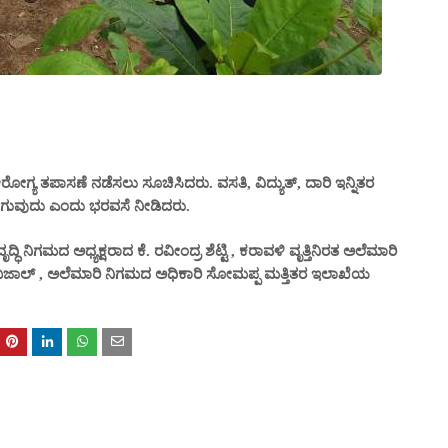
ರೋಗ್ಯ ತಪಾಸಣೆ ನಡೆಸಲು ಸೂಚಿಸಿದರು. ವಸತಿ, ವಿದ್ಯುತ್, ದಾರಿ ಇನ್ನಿತರ
ಗುವುದು ಎಂದು ಭರವಸೆ ನೀಡಿದರು.
 ನಿಗಮದ ಅಧ್ಯಕ್ಷರಾದ ಕೆ. ರವೀಂದ್ರ ಶೆಟ್ಟಿ , ಕರಾವಳಿ ವೃತ್ತಿನಿರತ ಅಲೆಮಾರಿ
ಷ್ ಬಜಾಲ್ , ಅಲೆಮಾರಿ ನಿಗಮದ ಅಧಿಕಾರಿ ಸೋಮಪ್ಪ ಮತ್ತಿತರ ಇಲಾಖೆಯ