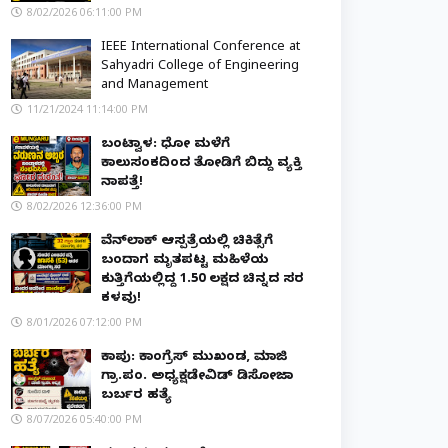
8/02/2026 06:11:00 PM
IEEE International Conference at
Sahyadri College of Engineering
and Management
11/21/2024 11:14:00 PM
ಬಂಟ್ವಾಳ: ಧೋ ಮಳೆಗೆ
ಕಾಲುಸಂಕದಿಂದ ತೋಡಿಗೆ ಬಿದ್ದು ವ್ಯಕ್ತಿ
ನಾಪತ್ತೆ!
8/02/2026 12:36:00 PM
ವೆನ್‌ಲಾಕ್ ಆಸ್ಪತ್ರೆಯಲ್ಲಿ ಚಿಕಿತ್ಸೆಗೆ
ಬಂದಾಗ ಮೃತಪಟ್ಟ ಮಹಿಳೆಯ
ಕುತ್ತಿಗೆಯಲ್ಲಿದ್ದ ₹1.50 ಲಕ್ಷದ ಚಿನ್ನದ ಸರ
ಕಳವು!
8/01/2026 07:12:00 PM
ಕಾಪು: ಕಾಂಗ್ರೆಸ್ ಮುಖಂಡ, ಮಾಜಿ
ಗ್ರಾ.ಪಂ. ಅಧ್ಯಕ್ಷಡೇವಿಡ್ ಡಿಸೋಜಾ
ಬರ್ಬರ ಹತ್ಯೆ
8/07/2026 05:40:00 PM