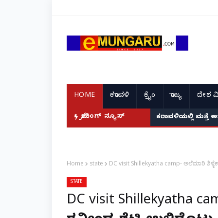
HOME
ಕರಾವಳಿ
ಕ್ರೈಂ
ರಾಜ್ಯ
ದೇಶ ವ
ಬ್ರೇಕಿಂಗ್ ನ್ಯೂಸ್
ಕರಾವಳಿಯಲ್ಲಿ ಮತ್ತೆ 
Home
state
DC visit Shillekyatha camp- ಅಲೆಮಾರಿ ಶಿಳ್ಳೆಕ್ಯ
STATE
DC visit Shillekyatha camp