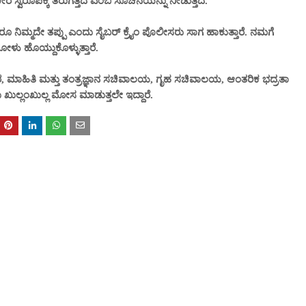
ರ ಸ್ವರೂಪಕ್ಕೆ ತಿರುಗತ್ತಿದೆ ಎಂಬ ಸೂಚನೆಯನ್ನು ನೀಡುತ್ತಿದೆ.
ೂ ನಿಮ್ಮದೇ ತಪ್ಪು ಎಂದು ಸೈಬರ್ ಕ್ರೈಂ ಪೊಲೀಸರು ಸಾಗ ಹಾಕುತ್ತಾರೆ. ನಮಗೆ
ಳು ಹೊಯ್ದುಕೊಳ್ಳುತ್ತಾರೆ.
ರ, ಮಾಹಿತಿ ಮತ್ತು ತಂತ್ರಜ್ಞಾನ ಸಚಿವಾಲಯ, ಗೃಹ ಸಚಿವಾಲಯ, ಆಂತರಿಕ ಭದ್ರತಾ
ಖುಲ್ಲಂಖುಲ್ಲ ಮೋಸ ಮಾಡುತ್ತಲೇ ಇದ್ದಾರೆ.