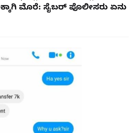
್ಕಾಗಿ ಮೊರೆ: ಸೈಬರ್ ಪೊಲೀಸರು ಏನು