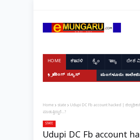
HOME
ಕರಾವಳಿ
ಕ್ರೈಂ
ರಾಜ್ಯ
ದೇಶ ವ
ಬ್ರೇಕಿಂಗ್ ನ್ಯೂಸ್
ಮಂಗಳೂರು: ಕಾಲೇಜಿನಲ್ಲ
Home
state
Udupi DC Fb account hacked | ಜಿಲ್ಲಾಧಿಕಾರ
ಮಾಡುತ್ತಿದ್ದಾರೆ...?
STATE
Udupi DC Fb account hack