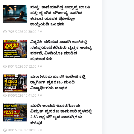
ಸುಳ್ಯ: ಕಾಣೆಯಾಗಿದ್ದ ಅಪ್ರಾಪ್ತ ಬಾಲಕಿ
ಪತ್ತೆ; ಲೈಂಗಿಕ ದೌರ್ಜನ್ಯ ಎಸಗಿದ
ಕಡಬದ ಯುವಕ ಪೋಕ್ಸೋ
ಕಾಯ್ದೆಯಡಿ ಬಂಧನ!
7/23/2026 09:30:00 PM
ವಿಕೃತಿ!: ಚಲಿಸುವ ಖಾಸಗಿ ಬಸ್‌ನಲ್ಲಿ
ಸಹಪ್ರಯಾಣಿಕರೆದುರು ವೃದ್ಧನ ಅಸಭ್ಯ
ವರ್ತನೆ, ವೀಡಿಯೋ ಮಾಡಿದ
ಪ್ರಯಾಣಿಕರು!
8/01/2026 07:52:00 PM
ಮಂಗಳೂರು ಖಾಸಗಿ ಕಾಲೇಜಿನಲ್ಲಿ
ರ‌್ಯಾಗಿಂಗ್ ಪ್ರಕರಣ5 ಮಂದಿ
ವಿದ್ಯಾರ್ಥಿಗಳು ಬಂಧನ
8/05/2026 10:41:00 PM
ಮುಲ್ಕಿ: ಉಡುಪಿ-ಕಾಸರಗೋಡು
ವಿದ್ಯುತ್ ಪ್ರಸರಣ ಕಾಮಗಾರಿ ಸ್ಥಳದಲ್ಲಿ
₹2.53 ಲಕ್ಷ ಮೌಲ್ಯದ ಸಾಮಗ್ರಿಗಳು
ಕಳವು!
8/01/2026 07:30:00 PM