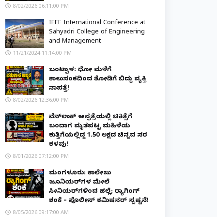
8/02/2026 06:11:00 PM
IEEE International Conference at
Sahyadri College of Engineering
and Management
11/21/2024 11:14:00 PM
ಬಂಟ್ವಾಳ: ಧೋ ಮಳೆಗೆ
ಕಾಲುಸಂಕದಿಂದ ತೋಡಿಗೆ ಬಿದ್ದು ವ್ಯಕ್ತಿ
ನಾಪತ್ತೆ!
8/02/2026 12:36:00 PM
ವೆನ್‌ಲಾಕ್ ಆಸ್ಪತ್ರೆಯಲ್ಲಿ ಚಿಕಿತ್ಸೆಗೆ
ಬಂದಾಗ ಮೃತಪಟ್ಟ ಮಹಿಳೆಯ
ಕುತ್ತಿಗೆಯಲ್ಲಿದ್ದ ₹1.50 ಲಕ್ಷದ ಚಿನ್ನದ ಸರ
ಕಳವು!
8/01/2026 07:12:00 PM
ಮಂಗಳೂರು: ಕಾಲೇಜು
ಜೂನಿಯರ್‌ಗಳ ಮೇಲೆ
ಸೀನಿಯರ್‌ಗಳಿಂದ ಹಲ್ಲೆ; ರ‌್ಯಾಗಿಂಗ್
ಶಂಕೆ – ಪೊಲೀಸ್ ಕಮಿಷನರ್ ಸ್ಪಷ್ಟನೆ!
8/05/2026 09:17:00 AM