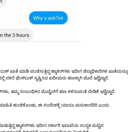
್ ಬುಕ್ ಖಾತೆ ಮಾಡಿ ವಂಚಿಸುತ್ತಿದ್ದ ಹ್ಯಾಕರ್‌ಗಳು ಇದೀಗ ಜಿಲ್ಲಾಧಿಕಾರಿಗಳ ಖಾತೆಯನ್ನೂ
್ಲಿ ನಕಲಿ ಫೇಸ್‌ಬುಕ್ ಸೃಷ್ಟಿಸಿದ ಖದೀಮರು ಹಣಕ್ಕಾಗಿ ಮೊರೆ ಇಟ್ಟಿದ್ಧಾರೆ.
್‌ಗಳು, ತಮ್ಮ ಸಂಬಂಧಿಕರ ಮೊಬೈಲ್‌ಗೆ ಹಣ ಕಳಿಸುವಂತೆ ಬೇಡಿಕೆ ಇಟ್ಟಿದ್ದಾರೆ.
ಬಗ್ಗೆ ಮಾಹಿತಿ ಹಂಚಿಕೊಂಡು, ಈ ಸಂದೇಶಕ್ಕೆ ಯಾರೂ ಮರುಳಾಗದಿರಿ ಎಂದು
 ಮಾಡುತ್ತಿದ್ದ ಹ್ಯಾಕರ್‌ಗಳು ಇದೀಗ ಸರ್ಕಾರಿ ಇಲಾಖೆಯ ಉನ್ನತ ಮಟ್ಟದ