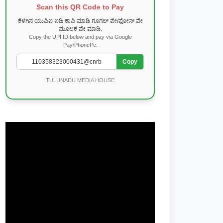
Scan this QR Code to Pay
ಕೆಳಗಿನ ಯುಪಿಐ ಐಡಿ ಕಾಪಿ ಮಾಡಿ ಗೂಗಲ್ ಪೇ/ಫೋನ್ ಪೇ
ಮೂಲಕ ಪೇ ಮಾಡಿ.
Copy the UPI ID below and pay via Google
Pay/PhonePe.
Copy
TULUNADU MEDIA HOUSE