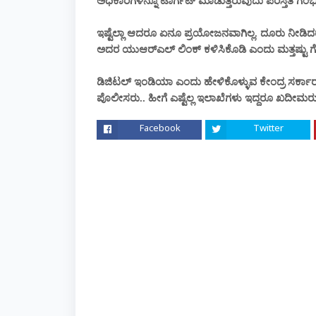
ಅಧಿಕಾರಿಗಳನ್ನೂ ಟಾರ್ಗೆಟ್ ಮಾಡುತ್ತಿರುವುದು ಪರಿಸ್ತಿತಿ ಗಂಭೀ
ಇಷ್ಟೆಲ್ಲಾ ಆದರೂ ಏನೂ ಪ್ರಯೋಜನವಾಗಿಲ್ಲ. ದೂರು ನೀಡಿದರ
ಅದರ ಯುಆರ್‌ಎಲ್ ಲಿಂಕ್ ಕಳಿಸಿಕೊಡಿ ಎಂದು ಮತ್ತಷ್ಟು ಗೋ
ಡಿಜಿಟಲ್ ಇಂಡಿಯಾ ಎಂದು ಹೇಳಿಕೊಳ್ಳುವ ಕೇಂದ್ರ ಸರ್ಕಾ
ಪೊಲೀಸರು.. ಹೀಗೆ ಎಷ್ಟೆಲ್ಲ ಇಲಾಖೆಗಳು ಇದ್ದರೂ ಖದೀಮರು 
Facebook
Twitter