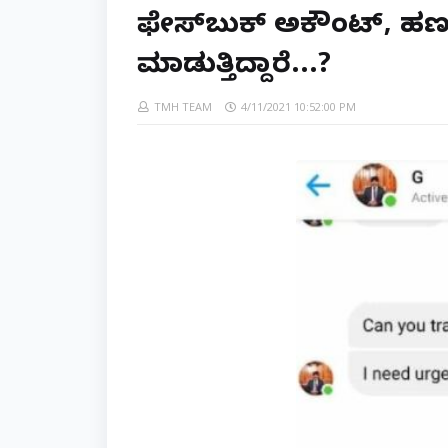
ಫೇಸ್‌ಬುಕ್ ಅಕೌಂಟ್, ಹಣಕ
ಮಾಡುತ್ತಿದ್ದಾರೆ...?
TMH TEAM
4/11/2021 10:52:00 PM