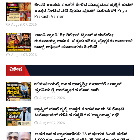
ಕೇಸರಿ ಉಡುಪಿನ ಬಗೆಗೆ ಕೇಳಿದ ಮಾಧ್ಯಮದ ಪ್ರಶ್ನೆಗೆ ಖಡಕ್
ಉತ್ತರ ನೀಡಿದ ನಟಿ ಪ್ರಿಯಾ ಪ್ರಕಾಶ್ ವಾರಿಯರ್! Priya
Prakash Varrier
August 07, 2026
'ಶಾಂತಿ ಕ್ರಾಂತಿ' ರೀ-ರಿಲೀಸ್ ಟ್ರೆಂಡ್ ನಡುವೆಯೇ
ಶುರುವಾಯ್ತು ಆತಂಕ: ಚಿತ್ರಮಂದಿರಕ್ಕೆ ಪ್ರೇಕ್ಷಕರು ಬರ್ತಾರಾ?
ಬಾಕ್ಸ್ ಆಫೀಸ್ ಸವಾಲುಗಳು ಹೀಗಿವೆ!
August 07, 2026
ವಿಶೇಷ
ಗಾಲಿಕುರ್ಚಿಯಲ್ಲಿ ಬಂದ ಭಾಗ್ಯಶ್ರೀ ಕುಲಾಲ್‌ಗೆ ಆಳ್ವಾಸ್
ಪ್ರಗತಿಯಲ್ಲಿ ಉದ್ಯೋಗದ ಹೊಸ ದಾರಿ
August 07, 2026
ಪ್ಲಾಸ್ಟಿಕ್ ಮಾಲಿನ್ಯಕ್ಕೆ ಉತ್ತರ ಕಂಡುಕೊಂಡು ₹50 ಕೋಟಿ
ಟರ್ನೋವರ್ ಗಳಿಸಿದ ಕನ್ನಡಿಗನ 'ಬ್ಯಾಂಬ್ರೂ' ಕಥೆ!
August 07, 2026
ಅಪರೂಪದ ಪ್ರಾಮಾಣಿಕತೆ: 35 ವರ್ಷಗಳ ಹಿಂದೆ ಪಡೆದ