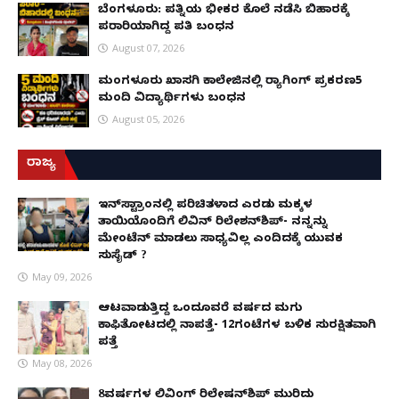
ಬೆಂಗಳೂರು: ಪತ್ನಿಯ ಭೀಕರ ಕೊಲೆ ನಡೆಸಿ ಬಿಹಾರಕ್ಕೆ
ಪರಾರಿಯಾಗಿದ್ದ ಪತಿ ಬಂಧನ
August 07, 2026
ಮಂಗಳೂರು ಖಾಸಗಿ ಕಾಲೇಜಿನಲ್ಲಿ ರ‌್ಯಾಗಿಂಗ್ ಪ್ರಕರಣ5
ಮಂದಿ ವಿದ್ಯಾರ್ಥಿಗಳು ಬಂಧನ
August 05, 2026
ರಾಜ್ಯ
ಇನ್​ಸ್ಟಾಗ್ರಾಂನಲ್ಲಿ ಪರಿಚಿತಳಾದ ಎರಡು ಮಕ್ಕಳ
ತಾಯಿಯೊಂದಿಗೆ ಲಿವಿನ್ ರಿಲೇಶನ್​ಶಿಪ್- ನನ್ನನ್ನು
ಮೇಂಟೆನ್ ಮಾಡಲು ಸಾಧ್ಯವಿಲ್ಲ ಎಂದಿದಕ್ಕೆ ಯುವಕ
ಸುಸೈಡ್ ?
May 09, 2026
ಆಟವಾಡುತ್ತಿದ್ದ ಒಂದೂವರೆ ವರ್ಷದ ಮಗು
ಕಾಫಿತೋಟದಲ್ಲಿ ನಾಪತ್ತೆ- 12ಗಂಟೆಗಳ ಬಳಿಕ ಸುರಕ್ಷಿತವಾಗಿ
ಪತ್ತೆ
May 08, 2026
8ವರ್ಷಗಳ ಲಿವಿಂಗ್‌ ರಿಲೇಷನ್‌ಶಿಪ್ ಮುರಿದು