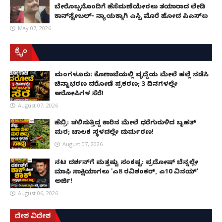
ಬೇರೊಬ್ಬನೊಂದಿಗೆ ಹೆಸೆಮಣೆಯೇರಲು ತಯಾರಾದ ಲೇಡಿ
ಕಾನ್‌ಸ್ಟೇಬಲ್- ನ್ಯಾಯಕ್ಕಾಗಿ ಎಸ್ಪಿ ಮೊರೆ ಹೋದ ಪಿಎಸ್ಐ
May 07, 2026
ಕ್ರೈಂ
ಮಂಗಳೂರು: ಕೊಣಾಜೆಯಲ್ಲಿ ವೃದ್ಧೆಯ ಮೇಲೆ ಹಲ್ಲೆ ನಡೆಸಿ
ಚಿನ್ನಾಭರಣ ದರೋಡೆ ಪ್ರಕರಣ; 3 ದಿನಗಳಲ್ಲೇ
ಆರೋಪಿಗಳ ಸೆರೆ!
August 07, 2026
ಹೆಬ್ರಿ: ಚಲಿಸುತ್ತಿದ್ದ ಕಾರಿನ ಮೇಲೆ ಧರೆಗುರುಳಿದ ಬೃಹತ್
ಮರ; ಚಾಲಕ ಸ್ಥಳದಲ್ಲೇ ದುರ್ಮರಣ!
August 07, 2026
ನಟ ದರ್ಶನ್‌ಗೆ ಮತ್ತಷ್ಟು ಸಂಕಷ್ಟ: ಪ್ರದೋಷ್ ಬೆನ್ನಲ್ಲೇ
ಮಾಫಿ ಸಾಕ್ಷಿಯಾಗಲು 'ಎ8 ರವಿಶಂಕರ್, ಎ10 ವಿನಯ್'
ಅರ್ಜಿ!
August 06, 2026
ದೇಶ ವಿದೇಶ