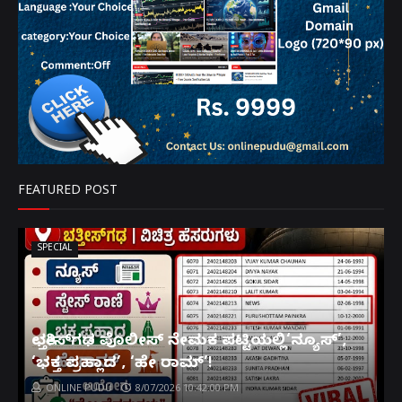
FEATURED POST
SPECIAL
ಛತ್ತೀಸ್‌ಗಢ ಪೊಲೀಸ್ ನೇಮಕ ಪಟ್ಟಿಯಲ್ಲಿ‘ನ್ಯೂಸ್’,
‘ಭಕ್ತ ಪ್ರಹ್ಲಾದ’, ‘ಹೇ ರಾಮ್’!
ONLINE PUDU
8/07/2026 10:42:00 PM