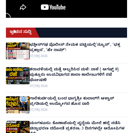
ಇತ್ತೀಚಿನ ಸುದ್ದಿ
ಛತ್ತೀಸ್‌ಗಢ ಪೊಲೀಸ್ ನೇಮಕ ಪಟ್ಟಿಯಲ್ಲಿ‘ನ್ಯೂಸ್’, ‘ಭಕ್ತ
ಪ್ರಹ್ಲಾದ’, ‘ಹೇ ರಾಮ್’!
07/08/2026
ಕರಾವಳಿಯಲ್ಲಿ ಮತ್ತೆ ಅಬ್ಬರಿಸಿದ ಮಳೆ: ನಾಳೆ ( ಆಗಷ್ಟ್ 8)
ಪುತ್ತೂರು ಉಪವಿಭಾಗದ ಶಾಲಾ-ಕಾಲೇಜುಗಳಿಗೆ ರಜೆ
ಘೋಷಣೆ!
07/08/2026
ಗಾಲಿಕುರ್ಚಿಯಲ್ಲಿ ಬಂದ ಭಾಗ್ಯಶ್ರೀ ಕುಲಾಲ್‌ಗೆ ಆಳ್ವಾಸ್
ಪ್ರಗತಿಯಲ್ಲಿ ಉದ್ಯೋಗದ ಹೊಸ ದಾರಿ
07/08/2026
ಮಂಗಳೂರು: ಕೊಣಾಜೆಯಲ್ಲಿ ವೃದ್ಧೆಯ ಮೇಲೆ ಹಲ್ಲೆ ನಡೆಸಿ
ಚಿನ್ನಾಭರಣ ದರೋಡೆ ಪ್ರಕರಣ; 3 ದಿನಗಳಲ್ಲೇ ಆರೋಪಿಗಳ