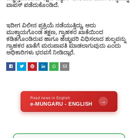
ವಾಪಸ್ ಪಡೆದುಕೊಂಡಿದೆ.
ಇದೀಗ ವಿಲೀನ ಪ್ರಕ್ರಿಯೆ ನಡೆಯುತ್ತಿದ್ದು, ಅದು
ಮುಕ್ತಾಯಗೊಂಡ ತಕ್ಷಣ, ಗ್ರಾಹಕರ ಖಾತೆಯಿಂದ
ಕಡಿತಗೊಂಡಿರುವ ಹಾಗೂ ಹೆಚ್ಚುವರಿ ವಿಧಿಸಲಾದ ಶುಲ್ಕವನ್ನು
ಗ್ರಾಹಕರ ಖಾತೆಗೆ ಮರುಪಾವತಿ ಮಾಡಲಾಗುವುದು ಎಂದು
ಅಧಿಕಾರಿಗಳು ಭರವಸೆ ನೀಡಿದ್ದಾರೆ.
Read news in English
→
e-MUNGARU - ENGLISH