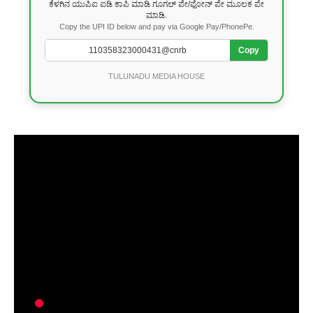
ಕೆಳಗಿನ ಯುಪಿಐ ಐಡಿ ಕಾಪಿ ಮಾಡಿ ಗೂಗಲ್ ಪೇ/ಫೋನ್ ಪೇ ಮೂಲಕ ಪೇ
ಮಾಡಿ.
Copy the UPI ID below and pay via Google Pay/PhonePe.
Copy
TULUNADU MEDIA HOUSE