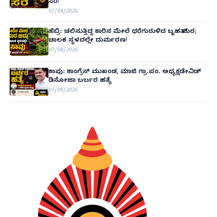
ಸೆರೆ!
07/08/2026
ಹೆಬ್ರಿ: ಚಲಿಸುತ್ತಿದ್ದ ಕಾರಿನ ಮೇಲೆ ಧರೆಗುರುಳಿದ ಬೃಹತ್ ಮರ;
ಚಾಲಕ ಸ್ಥಳದಲ್ಲೇ ದುರ್ಮರಣ!
07/08/2026
ಕಾಪು: ಕಾಂಗ್ರೆಸ್ ಮುಖಂಡ, ಮಾಜಿ ಗ್ರಾ.ಪಂ. ಅಧ್ಯಕ್ಷಡೇವಿಡ್
ಡಿಸೋಜಾ ಬರ್ಬರ ಹತ್ಯೆ
07/08/2026