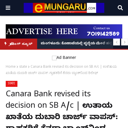
ಹೆಬ್ರಿ: ಚಲಿಸುತ್ತಿದ್ದ ಕಾರಿನ ಮೇಲೆ ಧರೆಗುರುಳಿದ ಬೃಹತ್ ಮರ;
ಮಂಗಳೂರು: ಕೊಣಾಜೆಯಲ್ಲಿ ವೃದ್ಧೆಯ ಮೇಲೆ ಹಲ್ಲೆ ನಡೆ
ಬ್ರೇಕಿಂಗ್ ನ್ಯೂಸ್
Home
state
Canara Bank revised its decision on SB A/c | ಉಳಿತಾಯ
ಖಾತೆಯ ದುಬಾರಿ ಚಾರ್ಜ್ ವಾಪಸ್: ಗ್ರಾಹಕರಿಗೆ ಕೆನರಾ ಬ್ಯಾಂಕ್‌ನಿಂದ ರಿಲೀಫ್‌
STATE
Canara Bank revised its
decision on SB A/c | ಉಳಿತಾಯ
ಖಾತೆಯ ದುಬಾರಿ ಚಾರ್ಜ್ ವಾಪಸ್: