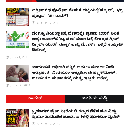
ಛತ್ತೀಸ್‌ಗಢ ಪೊಲೀಸ್ ನೇಮಕ ಪಟ್ಟಿಯಲ್ಲಿ‘ನ್ಯೂಸ್’, ‘ಭಕ್ತ
ಪ್ರಹ್ಲಾದ’, ‘ಹೇ ರಾಮ್’!
August 07, 2026
ಡೆಂಗ್ಯೂ ನಿಯಂತ್ರಣಕ್ಕೆ ದೇಶದಲ್ಲೇ ಪ್ರಥಮ ಬಾರಿಗೆ ಲಸಿಕೆ
ಲಭ್ಯ: ಜಪಾನ್‌ನ 'ಕ್ಯು ಡೆಂಗಾ' ಮಾರಾಟಕ್ಕೆ ಕೇಂದ್ರದ ಗ್ರೀನ್
ಸಿಗ್ನಲ್; ಯಾರಿಗೆ ಸೂಕ್ತ? ಎಷ್ಟು ಡೋಸ್? ಇಲ್ಲಿದೆ ಕಂಪ್ಲೀಟ್
ಡಿಟೇಲ್ಸ್!
July 21, 2026
ವಾಯುಪಡೆ ಅಧಿಕಾರಿ ಪತ್ನಿಗೆ ಅಮಲು ಪದಾರ್ಥ ನೀಡಿ
ಅತ್ಯಾಚಾರ- ವೀಡಿಯೋ ಇಟ್ಟುಕೊಂಡು ಬ್ಲ್ಯಾಕ್‌ಮೇಲ್,
ಬಲವಂತದ ಮತಾಂತರಕ್ಕೆ ಯತ್ನ, ಇಬ್ಬರು ಅರೆಸ್ಟ್
June 18, 2026
ಗ್ಲಾಮರ್
ಜನಪ್ರಿಯ ಸುದ್ದಿ
ಗ್ಲ್ಯಾಮಾರಸ್ ವೈಟ್‌ ಸೀರೆಯಲ್ಲಿ ಕಣ್ಮನ ಸೆಳೆದ ನಟಿ ವಿಷ್ಣು
ಪ್ರಿಯಾ; ಸಾಮಾಜಿಕ ಜಾಲತಾಣಗಳಲ್ಲಿ ಫೋಟೋ ವೈರಲ್!
August 07, 2026