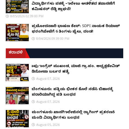
ವಿದ್ಯಾರ್ಥಿಗಳು ವಶಕ್ಕೆ – ಕಾಲೇಜು ಆಡಳಿತದ ತಪಾಸಣೆಗೆ
ಕಮಿಷನರ್ ರೆಡ್ಡಿ ಶ್ಲಾಘನೆ!
8/05/2026 02:39:00 PM
ಪ್ರಚೋದನಾಕಾರಿ ಭಾಷಣ ಕೇಸ್: SDPI ನಾಯಕ ರಿಯಾಜ್
ಫರಂಗಿಪೇಟೆಗೆ 6 ತಿಂಗಳು ಜೈಲು, ದಂಡ!
8/04/2026 09:39:00 PM
ಕರಾವಳಿ
ಕಾಪು: ಕಾಂಗ್ರೆಸ್ ಮುಖಂಡ, ಮಾಜಿ ಗ್ರಾ.ಪಂ. ಅಧ್ಯಕ್ಷಡೇವಿಡ್
ಡಿಸೋಜಾ ಬರ್ಬರ ಹತ್ಯೆ
August 07, 2026
ಬೆಂಗಳೂರು: ಪತ್ನಿಯ ಭೀಕರ ಕೊಲೆ ನಡೆಸಿ ಬಿಹಾರಕ್ಕೆ
ಪರಾರಿಯಾಗಿದ್ದ ಪತಿ ಬಂಧನ
August 07, 2026
ಮಂಗಳೂರು ಖಾಸಗಿ ಕಾಲೇಜಿನಲ್ಲಿ ರ‌್ಯಾಗಿಂಗ್ ಪ್ರಕರಣ5
ಮಂದಿ ವಿದ್ಯಾರ್ಥಿಗಳು ಬಂಧನ
August 05, 2026