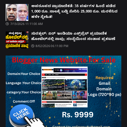
ಅಪರೂಪದ ಪ್ರಾಮಾಣಿಕತೆ: 35 ವರ್ಷಗಳ ಹಿಂದೆ ಪಡೆದ
1,000 ರೂ. ಸಾಲಕ್ಕೆ ಬಡ್ಡಿ ಸೇರಿಸಿ 25,000 ರೂ. ಮರಳಿಸಿದ
ಹಳೇ ಸ್ನೇಹಿತ!
7/13/2026 11:11:00 AM
ಸುರತ್ಕಲ್: ಏರ್ ಇಂಡಿಯಾ ಎಕ್ಸ್‌ಪ್ರೆಸ್ ಪ್ರಯಾಣಿಕ
ಹೋಟೆಲ್‌ನಲ್ಲಿ ಸಾವು; ಸಂಸ್ಥೆಯಿಂದ ಸಂತಾಪ ಪ್ರಕಟಣೆ
8/02/2026 06:11:00 PM