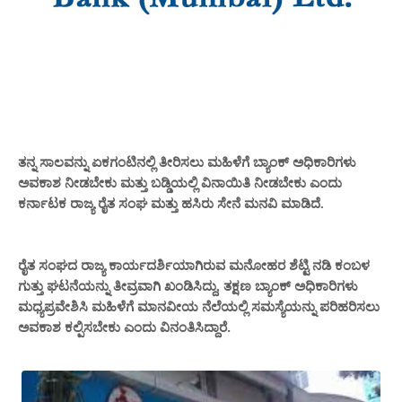
ತನ್ನ ಸಾಲವನ್ನು ಏಕಗಂಟಿನಲ್ಲಿ ತೀರಿಸಲು ಮಹಿಳೆಗೆ ಬ್ಯಾಂಕ್‌ ಅಧಿಕಾರಿಗಳು
ಅವಕಾಶ ನೀಡಬೇಕು ಮತ್ತು ಬಡ್ಡಿಯಲ್ಲಿ ವಿನಾಯಿತಿ ನೀಡಬೇಕು ಎಂದು
ಕರ್ನಾಟಕ ರಾಜ್ಯ ರೈತ ಸಂಘ
ಹಸಿರು ಸೇನೆ
ಮತ್ತು
ಮನವಿ ಮಾಡಿದೆ.
ರಾಜ್ಯ ಕಾರ್ಯದರ್ಶಿಯಾಗಿರುವ ಮನೋಹರ ಶೆಟ್ಟಿ ನಡಿ ಕಂಬಳ
ರೈತ ಸಂಘದ
ಗುತ್ತು
ತೀವ್ರವಾಗಿ ಖಂಡಿ
ತಕ್ಷಣ ಬ್ಯಾಂಕ್ ಅಧಿಕಾರಿಗಳು
ಘಟನೆಯನ್ನು
ಸಿದ್ದು,
ಮಧ್ಯಪ್ರವೇಶಿಸಿ
ಗೆ ಮಾನವೀಯ ನೆಲೆಯಲ್ಲಿ ಸಮಸ್ಯೆಯನ್ನು ಪರಿಹರಿಸಲು
ಮಹಿಳೆ
ವಿನಂತಿಸಿ
ರೆ.
ಅವಕಾಶ ಕಲ್ಪಿಸಬೇಕು ಎಂದು
ದ್ದಾ