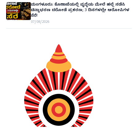
ಮಂಗಳೂರು: ಕೊಣಾಜೆಯಲ್ಲಿ ವೃದ್ಧೆಯ ಮೇಲೆ ಹಲ್ಲೆ ನಡೆಸಿ
ಚಿನ್ನಾಭರಣ ದರೋಡೆ ಪ್ರಕರಣ; 3 ದಿನಗಳಲ್ಲೇ ಆರೋಪಿಗಳ
ಸೆರೆ!
07/08/2026