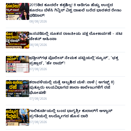
2015ರಿಂದ ಕೂದಲೇ ಕತ್ತರಿಸಿಲ್ಲ! 8 ಅಡಿಗೂ ಹೆಚ್ಚು ಉದ್ದದ
ಕೂದಲು ಬೆಳೆಸಿ ಗಿನ್ನಿಸ್ ವಿಶ್ವ ದಾಖಲೆ ಬರೆದ ಭಾರತದ ರೇಣು
ಧರಿಯಾಲ್!
08/08/2026
ಜನವರಿಯಲ್ಲಿ ನೂತನ ರಾಜಕೀಯ ಪಕ್ಷ ಲೋಕಾರ್ಪಣೆ – ನಟ
ಚೇತನ್ ಅಹಿಂಸಾ
08/08/2026
ಛತ್ತೀಸ್‌ಗಢ ಪೊಲೀಸ್ ನೇಮಕ ಪಟ್ಟಿಯಲ್ಲಿ‘ನ್ಯೂಸ್’, ‘ಭಕ್ತ
ಪ್ರಹ್ಲಾದ’, ‘ಹೇ ರಾಮ್’!
07/08/2026
ಕರಾವಳಿಯಲ್ಲಿ ಮತ್ತೆ ಅಬ್ಬರಿಸಿದ ಮಳೆ: ನಾಳೆ ( ಆಗಷ್ಟ್ 8)
ಪುತ್ತೂರು ಉಪವಿಭಾಗದ ಶಾಲಾ-ಕಾಲೇಜುಗಳಿಗೆ ರಜೆ
ಘೋಷಣೆ!
07/08/2026
ಗಾಲಿಕುರ್ಚಿಯಲ್ಲಿ ಬಂದ ಭಾಗ್ಯಶ್ರೀ ಕುಲಾಲ್‌ಗೆ ಆಳ್ವಾಸ್
ಪ್ರಗತಿಯಲ್ಲಿ ಉದ್ಯೋಗದ ಹೊಸ ದಾರಿ
07/08/2026