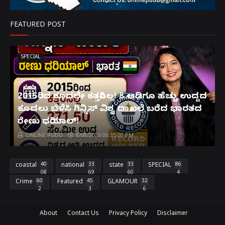
FEATURED POST
SPECIAL
2015ರಿಂದ ಕೂದಲೇ ಕತ್ತರಿಸಿಲ್ಲ! 8 ಅಡಿಗೂ ಹೆಚ್ಚು ಉದ್ದದ
ಕೂದಲು ಬೆಳೆಸಿ ಗಿನ್ನಿಸ್ ವಿಶ್ವ ದಾಖಲೆ ಬರೆದ ಭಾರತದ
ರೇಣು ಧರಿಯಾಲ್!
ONLINE PUDU
8/08/2026 06:35:00 PM
coastal
40
national
33
state
33
SPECIAL
86
08
69
60
4
Crime
60
Featured
45
GLAMOUR
32
2
3
6
About
Contact Us
Privacy Policy
Disclaimer