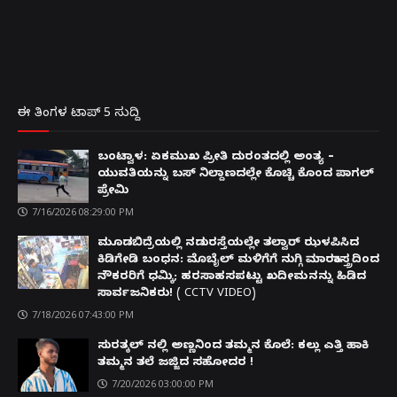
ಈ ತಿಂಗಳ ಟಾಪ್ 5 ಸುದ್ದಿ
ಬಂಟ್ವಾಳ: ಏಕಮುಖ ಪ್ರೀತಿ ದುರಂತದಲ್ಲಿ ಅಂತ್ಯ –
ಯುವತಿಯನ್ನು ಬಸ್ ನಿಲ್ದಾಣದಲ್ಲೇ ಕೊಚ್ಚಿ ಕೊಂದ ಪಾಗಲ್
ಪ್ರೇಮಿ
7/16/2026 08:29:00 PM
ಮೂಡಬಿದ್ರೆಯಲ್ಲಿ ನಡುರಸ್ತೆಯಲ್ಲೇ ತಲ್ವಾರ್ ಝಳಪಿಸಿದ
ಕಿಡಿಗೇಡಿ ಬಂಧನ: ಮೊಬೈಲ್ ಮಳಿಗೆಗೆ ನುಗ್ಗಿ ಮಾರಕಾಸ್ತ್ರದಿಂದ
ನೌಕರರಿಗೆ ಧಮ್ಕಿ; ಹರಸಾಹಸಪಟ್ಟು ಖದೀಮನನ್ನು ಹಿಡಿದ
ಸಾರ್ವಜನಿಕರು! ( CCTV VIDEO)
7/18/2026 07:43:00 PM
ಸುರತ್ಕಲ್ ನಲ್ಲಿ ಅಣ್ಣನಿಂದ ತಮ್ಮನ ಕೊಲೆ: ಕಲ್ಲು ಎತ್ತಿ ಹಾಕಿ
ತಮ್ಮನ ತಲೆ ಜಜ್ಜಿದ ಸಹೋದರ !
7/20/2026 03:00:00 PM