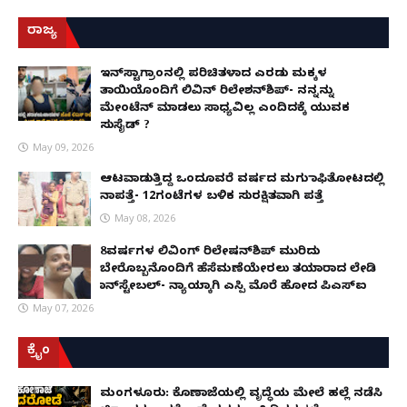
ರಾಜ್ಯ
ಇನ್​ಸ್ಟಾಗ್ರಾಂನಲ್ಲಿ ಪರಿಚಿತಳಾದ ಎರಡು ಮಕ್ಕಳ
ತಾಯಿಯೊಂದಿಗೆ ಲಿವಿನ್ ರಿಲೇಶನ್​ಶಿಪ್- ನನ್ನನ್ನು
ಮೇಂಟೆನ್ ಮಾಡಲು ಸಾಧ್ಯವಿಲ್ಲ ಎಂದಿದಕ್ಕೆ ಯುವಕ
ಸುಸೈಡ್ ?
May 09, 2026
ಆಟವಾಡುತ್ತಿದ್ದ ಒಂದೂವರೆ ವರ್ಷದ ಮಗು ಕಾಫಿತೋಟದಲ್ಲಿ
ನಾಪತ್ತೆ- 12ಗಂಟೆಗಳ ಬಳಿಕ ಸುರಕ್ಷಿತವಾಗಿ ಪತ್ತೆ
May 08, 2026
8ವರ್ಷಗಳ ಲಿವಿಂಗ್‌ ರಿಲೇಷನ್‌ಶಿಪ್ ಮುರಿದು
ಬೇರೊಬ್ಬನೊಂದಿಗೆ ಹೆಸೆಮಣೆಯೇರಲು ತಯಾರಾದ ಲೇಡಿ
ಕಾನ್‌ಸ್ಟೇಬಲ್- ನ್ಯಾಯಕ್ಕಾಗಿ ಎಸ್ಪಿ ಮೊರೆ ಹೋದ ಪಿಎಸ್ಐ
May 07, 2026
ಕ್ರೈಂ
ಮಂಗಳೂರು: ಕೊಣಾಜೆಯಲ್ಲಿ ವೃದ್ಧೆಯ ಮೇಲೆ ಹಲ್ಲೆ ನಡೆಸಿ