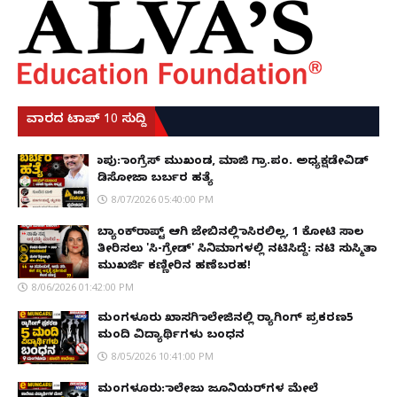
ವಾರದ ಟಾಪ್ 10 ಸುದ್ದಿ
ಕಾಪು: ಕಾಂಗ್ರೆಸ್ ಮುಖಂಡ, ಮಾಜಿ ಗ್ರಾ.ಪಂ. ಅಧ್ಯಕ್ಷಡೇವಿಡ್
ಡಿಸೋಜಾ ಬರ್ಬರ ಹತ್ಯೆ
8/07/2026 05:40:00 PM
ಬ್ಯಾಂಕ್‌ರಾಪ್ಟ್‌ ಆಗಿ ಜೇಬಿನಲ್ಲಿ ಕಾಸಿರಲಿಲ್ಲ, ₹1 ಕೋಟಿ ಸಾಲ
ತೀರಿಸಲು 'ಸಿ-ಗ್ರೇಡ್' ಸಿನಿಮಾಗಳಲ್ಲಿ ನಟಿಸಿದ್ದೆ: ನಟಿ ಸುಸ್ಮಿತಾ
ಮುಖರ್ಜಿ ಕಣ್ಣೀರಿನ ಹಣೆಬರಹ!
8/06/2026 01:42:00 PM
ಮಂಗಳೂರು ಖಾಸಗಿ ಕಾಲೇಜಿನಲ್ಲಿ ರ‌್ಯಾಗಿಂಗ್ ಪ್ರಕರಣ5
ಮಂದಿ ವಿದ್ಯಾರ್ಥಿಗಳು ಬಂಧನ
8/05/2026 10:41:00 PM
ಮಂಗಳೂರು: ಕಾಲೇಜು ಜೂನಿಯರ್‌ಗಳ ಮೇಲೆ