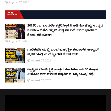
August 07, 2026
ವಿಶೇಷ
2015ರಿಂದ ಕೂದಲೇ ಕತ್ತರಿಸಿಲ್ಲ! 8 ಅಡಿಗೂ ಹೆಚ್ಚು ಉದ್ದದ
ಕೂದಲು ಬೆಳೆಸಿ ಗಿನ್ನಿಸ್ ವಿಶ್ವ ದಾಖಲೆ ಬರೆದ ಭಾರತದ
ರೇಣು ಧರಿಯಾಲ್!
August 08, 2026
ಗಾಲಿಕುರ್ಚಿಯಲ್ಲಿ ಬಂದ ಭಾಗ್ಯಶ್ರೀ ಕುಲಾಲ್‌ಗೆ ಆಳ್ವಾಸ್
ಪ್ರಗತಿಯಲ್ಲಿ ಉದ್ಯೋಗದ ಹೊಸ ದಾರಿ
August 07, 2026
ಪ್ಲಾಸ್ಟಿಕ್ ಮಾಲಿನ್ಯಕ್ಕೆ ಉತ್ತರ ಕಂಡುಕೊಂಡು ₹50 ಕೋಟಿ
ಟರ್ನೋವರ್ ಗಳಿಸಿದ ಕನ್ನಡಿಗನ 'ಬ್ಯಾಂಬ್ರೂ' ಕಥೆ!
August 07, 2026