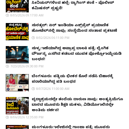
ಸೀನಿಯರ್‌ಗಳಿಂದ ಹಲ್ಲೆ; ರ‌್ಯಾಗಿಂಗ್ ಶಂಕೆ – ಪೊಲೀಸ್
ಕಮಿಷನರ್ ಸ್ಪಷ್ಟನೆ!
8/05/2026 09:17:00 AM
ಸುರತ್ಕಲ್: ಏರ್ ಇಂಡಿಯಾ ಎಕ್ಸ್‌ಪ್ರೆಸ್ ಪ್ರಯಾಣಿಕ
ಹೋಟೆಲ್‌ನಲ್ಲಿ ಸಾವು; ಸಂಸ್ಥೆಯಿಂದ ಸಂತಾಪ ಪ್ರಕಟಣೆ
8/02/2026 06:11:00 PM
ಸುಳ್ಯ: ಕಾಣೆಯಾಗಿದ್ದ ಅಪ್ರಾಪ್ತ ಬಾಲಕಿ ಪತ್ತೆ; ಲೈಂಗಿಕ
ದೌರ್ಜನ್ಯ ಎಸಗಿದ ಕಡಬದ ಯುವಕ ಪೋಕ್ಸೋ ಕಾಯ್ದೆಯಡಿ
ಬಂಧನ!
7/23/2026 09:30:00 PM
ಬೆಂಗಳೂರು: ಪತ್ನಿಯ ಭೀಕರ ಕೊಲೆ ನಡೆಸಿ ಬಿಹಾರಕ್ಕೆ
ಪರಾರಿಯಾಗಿದ್ದ ಪತಿ ಬಂಧನ
8/07/2026 11:00:00 AM
ವೃದ್ಧಾಶ್ರಮದಲ್ಲೇ ತಂದೆಯ ದಾರುಣ ಸಾವು: ಅಂತ್ಯಕ್ರಿಯೆಗೂ
ಬಾರದ ಮೂವರು ಶಿಕ್ಷಕಿ ಮಕಳು, ವಿಡಿಯೋ ಕಾಲಿನಲ್ಲೇ
ಅಂತಿಮ ದರ್ಶನ!
8/06/2026 12:35:00 PM
ಮಂಗಳೂರು: ಕಾಲೇಜಿನಲ್ಲಿ ಗಾಂಜಾ ಪತ್ತೆ; ಮೂವರು