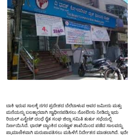
ಬಾಕಿ ಇರುವ ಸಾಲಕ್ಕೆ ನಗರ ಪ್ರದೇಶದ ಬೆಲೆಬಾಳುವ ಅವರ ಜಮೀನು ಮತ್ತು
ಮನೆಯನ್ನು ಬಲತ್ಕಾರವಾಗಿ ಸ್ವಾಧೀನಪಡಿಸಲು ನೋಟೀಸು ನೀಡಿದ್ದು ಇದು
ರಿಯಲ್ ಎಸ್ಟೇಟ್ ದಂಧೆ ರೈತ ಸಂಘ ಜಿಲ್ಲಾ ಸಮಿತಿ ತುರ್ತು ಸಭೆಯಲ್ಲಿ
ನಿರ್ಣಯಿಸಿದೆ.
ಶಾಖೆಯಿಂದ ಪಡೆದ ಸಾಲವನ್ನು
ಭಾರತ್ ಬ್ಯಾಂಕಿನ ಬಂಟ್ವಾಳ
ಪ್ರಾಮಾಣಿಕವಾಗಿ ಮರುಪಾವತಿಸಲು
ನಿರ್ದೇಶನ ಮಾಡಲಾಗಿದೆ.
ಮಹಿಳೆಗೆ
ಇದೇ