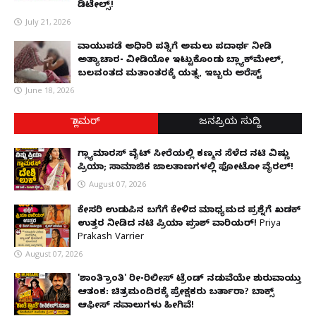
ಡಿಟೇಲ್ಸ್!
July 21, 2026
ವಾಯುಪಡೆ ಅಧಿಕಾರಿ ಪತ್ನಿಗೆ ಅಮಲು ಪದಾರ್ಥ ನೀಡಿ
ಅತ್ಯಾಚಾರ- ವೀಡಿಯೋ ಇಟ್ಟುಕೊಂಡು ಬ್ಲ್ಯಾಕ್‌ಮೇಲ್,
ಬಲವಂತದ ಮತಾಂತರಕ್ಕೆ ಯತ್ನ, ಇಬ್ಬರು ಅರೆಸ್ಟ್
June 18, 2026
ಗ್ಲಾಮರ್
ಜನಪ್ರಿಯ ಸುದ್ದಿ
ಗ್ಲ್ಯಾಮಾರಸ್ ವೈಟ್‌ ಸೀರೆಯಲ್ಲಿ ಕಣ್ಮನ ಸೆಳೆದ ನಟಿ ವಿಷ್ಣು
ಪ್ರಿಯಾ; ಸಾಮಾಜಿಕ ಜಾಲತಾಣಗಳಲ್ಲಿ ಫೋಟೋ ವೈರಲ್!
August 07, 2026
ಕೇಸರಿ ಉಡುಪಿನ ಬಗೆಗೆ ಕೇಳಿದ ಮಾಧ್ಯಮದ ಪ್ರಶ್ನೆಗೆ ಖಡಕ್
ಉತ್ತರ ನೀಡಿದ ನಟಿ ಪ್ರಿಯಾ ಪ್ರಕಾಶ್ ವಾರಿಯರ್! Priya
Prakash Varrier
August 07, 2026
'ಶಾಂತಿ ಕ್ರಾಂತಿ' ರೀ-ರಿಲೀಸ್ ಟ್ರೆಂಡ್ ನಡುವೆಯೇ ಶುರುವಾಯ್ತು
ಆತಂಕ: ಚಿತ್ರಮಂದಿರಕ್ಕೆ ಪ್ರೇಕ್ಷಕರು ಬರ್ತಾರಾ? ಬಾಕ್ಸ್
ಆಫೀಸ್ ಸವಾಲುಗಳು ಹೀಗಿವೆ!