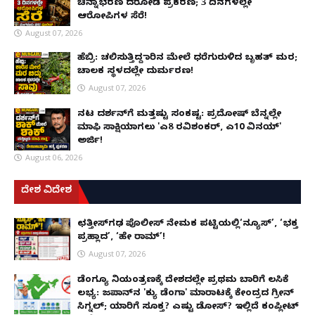
ಚಿನ್ನಾಭರಣ ದರೋಡೆ ಪ್ರಕರಣ; 3 ದಿನಗಳಲ್ಲೇ
ಆರೋಪಿಗಳ ಸೆರೆ!
August 07, 2026
ಹೆಬ್ರಿ: ಚಲಿಸುತ್ತಿದ್ದ ಕಾರಿನ ಮೇಲೆ ಧರೆಗುರುಳಿದ ಬೃಹತ್ ಮರ;
ಚಾಲಕ ಸ್ಥಳದಲ್ಲೇ ದುರ್ಮರಣ!
August 07, 2026
ನಟ ದರ್ಶನ್‌ಗೆ ಮತ್ತಷ್ಟು ಸಂಕಷ್ಟ: ಪ್ರದೋಷ್ ಬೆನ್ನಲ್ಲೇ
ಮಾಫಿ ಸಾಕ್ಷಿಯಾಗಲು 'ಎ8 ರವಿಶಂಕರ್, ಎ10 ವಿನಯ್'
ಅರ್ಜಿ!
August 06, 2026
ದೇಶ ವಿದೇಶ
ಛತ್ತೀಸ್‌ಗಢ ಪೊಲೀಸ್ ನೇಮಕ ಪಟ್ಟಿಯಲ್ಲಿ‘ನ್ಯೂಸ್’, ‘ಭಕ್ತ
ಪ್ರಹ್ಲಾದ’, ‘ಹೇ ರಾಮ್’!
August 07, 2026
ಡೆಂಗ್ಯೂ ನಿಯಂತ್ರಣಕ್ಕೆ ದೇಶದಲ್ಲೇ ಪ್ರಥಮ ಬಾರಿಗೆ ಲಸಿಕೆ
ಲಭ್ಯ: ಜಪಾನ್‌ನ 'ಕ್ಯು ಡೆಂಗಾ' ಮಾರಾಟಕ್ಕೆ ಕೇಂದ್ರದ ಗ್ರೀನ್
ಸಿಗ್ನಲ್; ಯಾರಿಗೆ ಸೂಕ್ತ? ಎಷ್ಟು ಡೋಸ್? ಇಲ್ಲಿದೆ ಕಂಪ್ಲೀಟ್