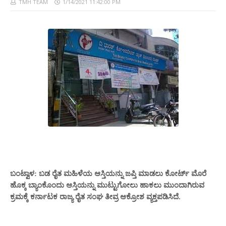
TMH TEAM
1/14/2021 11:42:00 PM
ಬಂಟ್ವಾಳ: ಬಡ ರೈತ ಮಹಿಳೆಯ ಆಸ್ತಿಯನ್ನು ಜಪ್ತಿ ಮಾಡಲು ಕೋರ್ಟ್ ಮೊರೆ
ಹೊಕ್ಕ ಬ್ಯಾಂಕೊಂದು ಆಸ್ತಿಯನ್ನು ಮುಟ್ಟುಗೋಲು ಹಾಕಲು ಮುಂದಾಗಿರುವ
ಕ್ರಮಕ್ಕೆ ಕರ್ನಾಟಕ ರಾಜ್ಯ ರೈತ ಸಂಘ ತೀವ್ರ ಆಕ್ರೋಶ ವ್ಯಕ್ತಪಡಿಸಿದೆ.