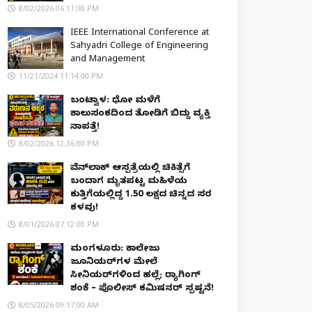
8/02/2026 06:11:00 PM
IEEE International Conference at
Sahyadri College of Engineering
and Management
11/21/2024 11:14:00 PM
ಬಂಟ್ವಾಳ: ಧೋ ಮಳೆಗೆ
ಕಾಲುಸಂಕದಿಂದ ತೋಡಿಗೆ ಬಿದ್ದು ವ್ಯಕ್ತಿ
ನಾಪತ್ತೆ!
8/02/2026 12:36:00 PM
ವೆನ್‌ಲಾಕ್ ಆಸ್ಪತ್ರೆಯಲ್ಲಿ ಚಿಕಿತ್ಸೆಗೆ
ಬಂದಾಗ ಮೃತಪಟ್ಟ ಮಹಿಳೆಯ
ಕುತ್ತಿಗೆಯಲ್ಲಿದ್ದ ₹1.50 ಲಕ್ಷದ ಚಿನ್ನದ ಸರ
ಕಳವು!
8/01/2026 07:12:00 PM
ಮಂಗಳೂರು: ಕಾಲೇಜು
ಜೂನಿಯರ್‌ಗಳ ಮೇಲೆ
ಸೀನಿಯರ್‌ಗಳಿಂದ ಹಲ್ಲೆ; ರ‌್ಯಾಗಿಂಗ್
ಶಂಕೆ – ಪೊಲೀಸ್ ಕಮಿಷನರ್ ಸ್ಪಷ್ಟನೆ!
8/05/2026 09:17:00 AM