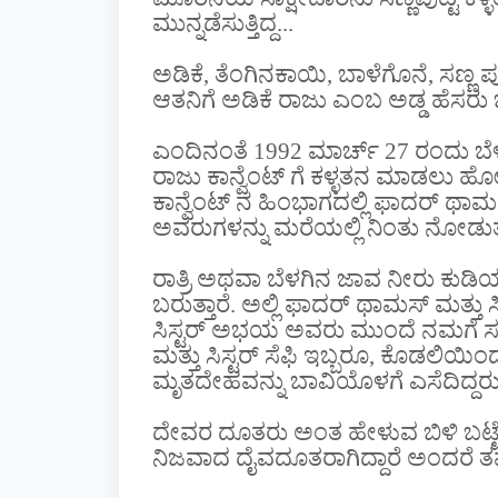
ಮುನ್ನಡೆಸುತ್ತಿದ್ದ...
ಅಡಿಕೆ, ತೆಂಗಿನಕಾಯಿ, ಬಾಳೆಗೊನೆ, ಸಣ್ಣ ಪು
ಆತನಿಗೆ ಅಡಿಕೆ ರಾಜು ಎಂಬ ಅಡ್ಡ ಹೆಸರು 
ಎಂದಿನಂತೆ 1992 ಮಾರ್ಚ್ 27 ರಂದು 
ರಾಜು ಕಾನ್ವೆಂಟ್ ಗೆ ಕಳ್ಳತನ ಮಾಡಲು ಹೋಗ
ಕಾನ್ವೆಂಟ್ ನ ಹಿಂಭಾಗದಲ್ಲಿ ಫಾದರ್ ಥಾಮಸ್
ಅವರುಗಳನ್ನು ಮರೆಯಲ್ಲಿ ನಿಂತು ನೋಡುತ್ತ
ರಾತ್ರಿ ಅಥವಾ ಬೆಳಗಿನ ಜಾವ ನೀರು ಕುಡಿಯ
ಬರುತ್ತಾರೆ. ಅಲ್ಲಿ ಫಾದರ್ ಥಾಮಸ್ ಮತ್ತು ಸ
ಸಿಸ್ಟರ್ ಅಭಯ ಅವರು ಮುಂದೆ ನಮಗೆ 
ಮತ್ತು ಸಿಸ್ಟರ್ ಸೆಫಿ ಇಬ್ಬರೂ, ಕೊಡಲಿ
ಮೃತದೇಹವನ್ನು ಬಾವಿಯೊಳಗೆ ಎಸೆದಿದ್ದರು.
ದೇವರ ದೂತರು ಅಂತ ಹೇಳುವ ಬಿಳಿ ಬಟ್ಟೆ
ನಿಜವಾದ ದೈವದೂತರಾಗಿದ್ದಾರೆ ಅಂದರೆ ತ