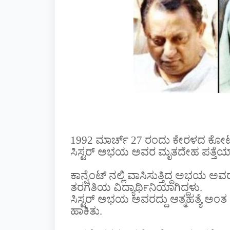
1992 ಮಾರ್ಚ್ 27 ರಂದು ಕೇರಳದ ಕೋಟಯ
ಸಿಸ್ಟರ್ ಅಭಯ ಅವರ ಮೃತದೇಹ ಪತ್ತೆಯ
ಕಾನ್ವೆಂಟ್ ನಲ್ಲಿ ವಾಸಿಸುತ್ತಿದ್ದ ಅಭಯ
ತರಗತಿಯ ವಿದ್ಯಾರ್ಥಿನಿಯಾಗಿದ್ದಳು.
ಸಿಸ್ಟರ್ ಅಭಯ ಅವರದ್ದು ಆತ್ಮಹತ್ಯೆ ಅಂತ
ಹಾಕಿತು.