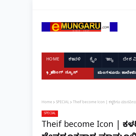
HOME
ಕರಾವಳಿ
ಕ್ರೈಂ
ರಾಜ್ಯ
ದೇಶ ವ
ಬ್ರೇಕಿಂಗ್ ನ್ಯೂಸ್
ಮಂಗಳೂರು: ಕಾಲೇಜಿನಲ್ಲ
Home
SPECIAL
Theif become Icon | ಕಳ್ಳರಿಗೂ ಮಾನವೀಯ ಹ
SPECIAL
Theif become Icon | ಕ