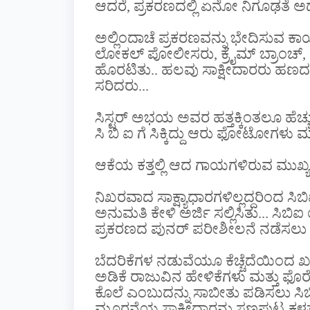
ಆದರೆ, ಪ್ರಕರಣದಲ್ಲಿ ಏನೋ ನಿಗೂಢತೆ ಅಡಗ
ಅಲ್ಲಿಂದಾಚೆ ಪ್ರಕರಣವನ್ನು ಭೇದಿಸುವ ಕಾ
ಲೋಕಲ್ ಪೋಲೀಸರು, ಕ್ರೈಮ್ ಬ್ರಾಂಚ್, 
ಹೊರಟಿತು.. ಹಲವು ಸಾಕ್ಷೀದಾರರು ಹಣದ 
ಸರಿದರು...
ಸಿಸ್ಟರ್ ಅಭಯ ಅವರ ಹತ್ತಕ್ಕಿಂತಲೂ ಹ
ಸಿ ಬಿ ಐ ಗೆ ಸಿಕ್ಕಿದ್ದು ಆರು ಫೋಟೋಗಳು ಮಾತ
ಆಕೆಯ ಕತ್ತಲ್ಲಿ ಆದ ಗಾಯಗಳಿರುವ ಮು
ನಿಖರವಾದ ಸಾಕ್ಷ್ಯಾಧಾರಗಳಿಲ್ಲದ್ದರಿಂದ 
ಅನುಮತಿ ಕೇಳಿ ಅರ್ಜಿ ಸಲ್ಲಿಸಿತು... ಸಿ
ಪ್ರಕರಣದ ಪುನರ್ ಪರೀಶೀಲನೆ ನಡೆಸಲು ಆಜ
ಬೆದರಿಕೆಗಳ ನಡುವೆಯೂ ಕೆಚ್ಚೆದೆಯಿಂದ ಖಡ
ಅಡಿಕೆ ರಾಜುವಿನ ಹೇಳಿಕೆಗಳು ಮತ್ತು ಫೊರೆ
ಕೊಲೆ ಎಂಬುದನ್ನು ಸಾಬೀತು ಪಡಿಸಲು ಸಿ
ಮೂರನೆಯ ಸಾಕ್ಷೀದಾರನು ಸಣ್ಣಪುಟ್ಟ ಕಳ್