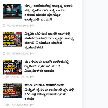
ಸುಳ್ಯ: ಕಾಣೆಯಾಗಿದ್ದ ಅಪ್ರಾಪ್ತ ಬಾಲಕಿ
ಪತ್ತೆ; ಲೈಂಗಿಕ ದೌರ್ಜನ್ಯ ಎಸಗಿದ
ಕಡಬದ ಯುವಕ ಪೋಕ್ಸೋ
ಕಾಯ್ದೆಯಡಿ ಬಂಧನ!
7/23/2026 09:30:00 PM
ವಿಕೃತಿ!: ಚಲಿಸುವ ಖಾಸಗಿ ಬಸ್‌ನಲ್ಲಿ
ಸಹಪ್ರಯಾಣಿಕರೆದುರು ವೃದ್ಧನ ಅಸಭ್ಯ
ವರ್ತನೆ, ವೀಡಿಯೋ ಮಾಡಿದ
ಪ್ರಯಾಣಿಕರು!
8/01/2026 07:52:00 PM
ಮಂಗಳೂರು ಖಾಸಗಿ ಕಾಲೇಜಿನಲ್ಲಿ
ರ‌್ಯಾಗಿಂಗ್ ಪ್ರಕರಣ5 ಮಂದಿ
ವಿದ್ಯಾರ್ಥಿಗಳು ಬಂಧನ
8/05/2026 10:41:00 PM
ಮುಲ್ಕಿ: ಉಡುಪಿ-ಕಾಸರಗೋಡು
ವಿದ್ಯುತ್ ಪ್ರಸರಣ ಕಾಮಗಾರಿ ಸ್ಥಳದಲ್ಲಿ
₹2.53 ಲಕ್ಷ ಮೌಲ್ಯದ ಸಾಮಗ್ರಿಗಳು
ಕಳವು!
8/01/2026 07:30:00 PM