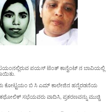
ಂನಲ್ಲಿರುವ ಪಯಸ್ ಟೆಂತ್ ಕಾನ್ವೆಂಟ್ ನ ಬಾವಿಯಲ್ಲಿ
ಾಯಿತು.
 ಅವರು ಕೋಟ್ಟಯಂ ಬಿ ಸಿ ಎಮ್ ಕಾಲೇಜಿನ ಹನ್ನೆರಡನೆಯ
 ಕಥೋಲಿಕ್ ಸಭೆಯವರು ವಾದಿಸಿ, ಪ್ರಕರಣವನ್ನು ಮುಚ್ಚಿ