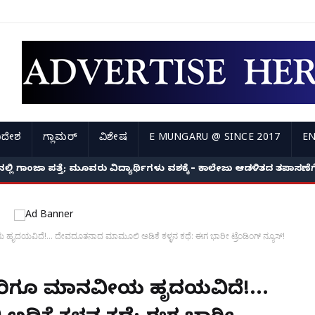
ಿದೇಶ
ಗ್ಲಾಮರ್
ವಿಶೇಷ
E MUNGARU @ SINCE 2017
EN
ಿ ಗಾಂಜಾ ಪತ್ತೆ; ಮೂವರು ವಿದ್ಯಾರ್ಥಿಗಳು ವಶಕ್ಕೆ – ಕಾಲೇಜು ಆಡಳಿತದ ತಪಾಸಣೆಗೆ ಕ
ೃದಯವಿದೆ!... ದೇವದೂತನಾದ ಮಾಮೂಲಿ ಅಡಿಕೆ ಕಳ್ಳನ ಕಥೆ: ಈಗ ಭಾರೀ ಟ್ರೆಂಡಿಂಗ್ ನ್ಯೂಸ್‌!
ಳ್ಳರಿಗೂ ಮಾನವೀಯ ಹೃದಯವಿದೆ!...