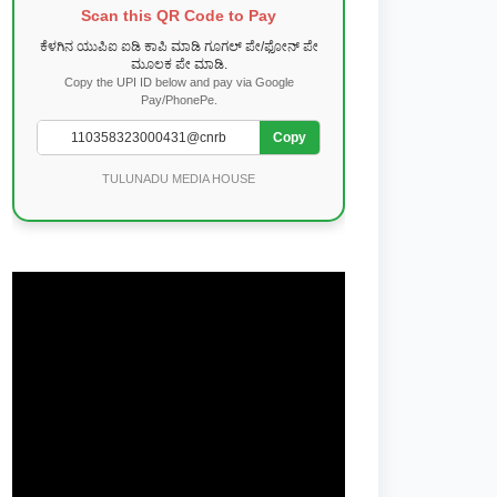
Scan this QR Code to Pay
ಕೆಳಗಿನ ಯುಪಿಐ ಐಡಿ ಕಾಪಿ ಮಾಡಿ ಗೂಗಲ್ ಪೇ/ಫೋನ್ ಪೇ
ಮೂಲಕ ಪೇ ಮಾಡಿ.
Copy the UPI ID below and pay via Google
Pay/PhonePe.
Copy
TULUNADU MEDIA HOUSE