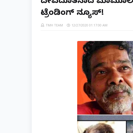
ದೇವದೂತನಾದ ಮಾಮೂಲಿ ಅಡ
ಟ್ರೆಂಡಿಂಗ್ ನ್ಯೂಸ್‌!
TMH TEAM
12/27/2020 01:17:00 AM