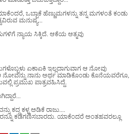
ಾಕೆಂದರೆ, ಒಬ್ಬಾಕೆ ಹೆಣ್ಣುಮಗಳನ್ನು ತನ್ನ ಮಗಳಂತೆ ಕಂಡು
ತ್ವವಿರುವ ಮನುಷ್ಯ...
ಳಿಗೆ ನ್ಯಾಯ ಸಿಕ್ಕಿದೆ. ಆಕೆಯ ಆತ್ಮವು
ೆಣ್ಣುಮಗಳೊಬ್ಬಳು ಏಕಾಏಕಿ ಇಲ್ಲದಾಗುವಾಗ ಆ ನೋವು
? ಆ ನೋವನ್ನು ನಾನು ಅರ್ಥ ಮಾಡಿಕೊಂಡು ಕೊನೆಯವರೆಗೂ,
್ಲಿ ಪ್ರಮುಖ ಪಾತ್ರವಹಿಸಿದ್ದೆ.
್ದಾರೆ...
ದ್ದ ಕಳ್ಳ ಅಡಿಕೆ ರಾಜು....
ಾರನ್ನೂ ಕಡೆಗಣಿಸಬಾರದು. ಯಾಕೆಂದರೆ ಅಂತಹವರಲ್ಲೂ