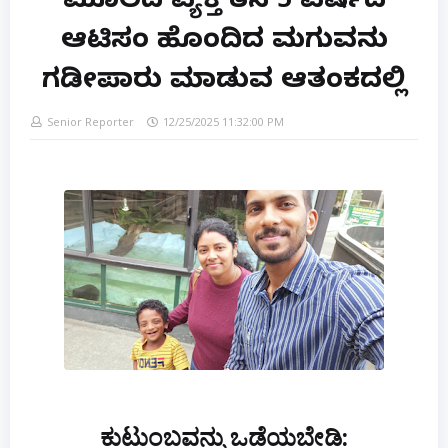
ಮೂಲದ ವ್ಯಕ್ತಿ ತನ್ನ 5 ವರ್ಷದ
ಆಟಿಸಂ ಹೊಂದಿದ ಮಗುವನ್ನು
ಗಡೀಪಾರು ಮಾಡುವ ಆತಂಕದಲ್ಲಿ
Senior Reporter
12/25/2025 11:32:00 PM
ಕುಟುಂಬವನ್ನು ಒಡೆಯಬೇಡಿ: