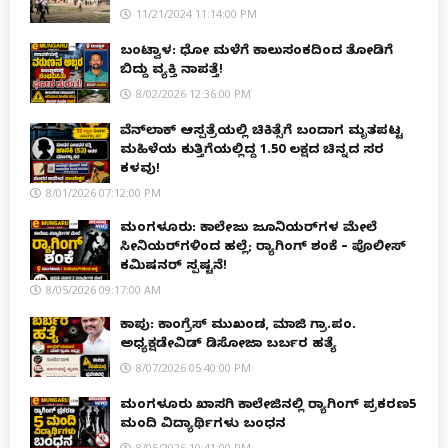
11/21/2024 11:14:00 PM
ಬಂಟ್ವಾಳ: ಧೋ ಮಳೆಗೆ ಕಾಲುಸಂಕದಿಂದ ತೋಡಿಗೆ
ಬಿದ್ದು ವ್ಯಕ್ತಿ ನಾಪತ್ತೆ!
8/02/2026 12:36:00 PM
ವೆನ್‌ಲಾಕ್ ಆಸ್ಪತ್ರೆಯಲ್ಲಿ ಚಿಕಿತ್ಸೆಗೆ ಬಂದಾಗ ಮೃತಪಟ್ಟ
ಮಹಿಳೆಯ ಕುತ್ತಿಗೆಯಲ್ಲಿದ್ದ ₹1.50 ಲಕ್ಷದ ಚಿನ್ನದ ಸರ
ಕಳವು!
8/01/2026 07:12:00 PM
ಮಂಗಳೂರು: ಕಾಲೇಜು ಜೂನಿಯರ್‌ಗಳ ಮೇಲೆ
ಸೀನಿಯರ್‌ಗಳಿಂದ ಹಲ್ಲೆ; ರ‌್ಯಾಗಿಂಗ್ ಶಂಕೆ – ಪೊಲೀಸ್
ಕಮಿಷನರ್ ಸ್ಪಷ್ಟನೆ!
8/05/2026 09:17:00 AM
ಕಾಪು: ಕಾಂಗ್ರೆಸ್ ಮುಖಂಡ, ಮಾಜಿ ಗ್ರಾ.ಪಂ.
ಅಧ್ಯಕ್ಷಡೇವಿಡ್ ಡಿಸೋಜಾ ಬರ್ಬರ ಹತ್ಯೆ
8/07/2026 05:40:00 PM
ಮಂಗಳೂರು ಖಾಸಗಿ ಕಾಲೇಜಿನಲ್ಲಿ ರ‌್ಯಾಗಿಂಗ್ ಪ್ರಕರಣ5
ಮಂದಿ ವಿದ್ಯಾರ್ಥಿಗಳು ಬಂಧನ
8/05/2026 10:41:00 PM