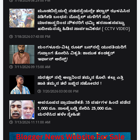
7/16/2026 08:29:00 PM
ಮೂಡಬಿದ್ರೆಯಲ್ಲಿ ನಡುರಸ್ತೆಯಲ್ಲೇ ತಲ್ವಾರ್ ಝಳಪಿಸಿದ
ಕಿಡಿಗೇಡಿ ಬಂಧನ: ಮೊಬೈಲ್ ಮಳಿಗೆಗೆ ನುಗ್ಗಿ
ಮಾರಕಾಸ್ತ್ರದಿಂದ ನೌಕರರಿಗೆ ಧಮ್ಕಿ; ಹರಸಾಹಸಪಟ್ಟು
ಖದೀಮನನ್ನು ಹಿಡಿದ ಸಾರ್ವಜನಿಕರು! ( CCTV VIDEO)
7/18/2026 07:43:00 PM
ಮಂಗಳೂರು-ವಿಟ್ಲ ರೂಟ್ ಬಸ್‌ನಲ್ಲಿ ಯುವತಿಯರಿಗೆ
ಗುಪ್ತಾಂಗ ತೋರಿಸಿ ವಿಕೃತಿ: ಕಾಮುಕ ಕಂಡಕ್ಟರ್
ಇರ್ಫಾನ್ ಅರೆಸ್ಟ್!
7/11/2026 09:15:00 AM
ಸುರತ್ಕಲ್ ನಲ್ಲಿ ಅಣ್ಣನಿಂದ ತಮ್ಮನ ಕೊಲೆ: ಕಲ್ಲು ಎತ್ತಿ
ಹಾಕಿ ತಮ್ಮನ ತಲೆ ಜಜ್ಜಿದ ಸಹೋದರ !
7/20/2026 03:00:00 PM
ಅಪರೂಪದ ಪ್ರಾಮಾಣಿಕತೆ: 35 ವರ್ಷಗಳ ಹಿಂದೆ ಪಡೆದ
1,000 ರೂ. ಸಾಲಕ್ಕೆ ಬಡ್ಡಿ ಸೇರಿಸಿ 25,000 ರೂ.
ಮರಳಿಸಿದ ಹಳೇ ಸ್ನೇಹಿತ!
7/13/2026 11:11:00 AM