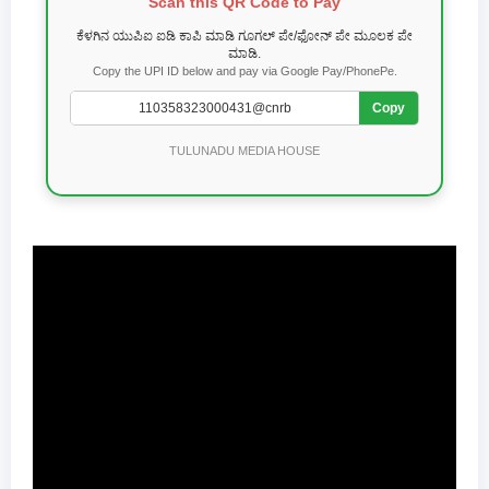
Scan this QR Code to Pay
ಕೆಳಗಿನ ಯುಪಿಐ ಐಡಿ ಕಾಪಿ ಮಾಡಿ ಗೂಗಲ್ ಪೇ/ಫೋನ್ ಪೇ ಮೂಲಕ ಪೇ
ಮಾಡಿ.
Copy the UPI ID below and pay via Google Pay/PhonePe.
Copy
TULUNADU MEDIA HOUSE