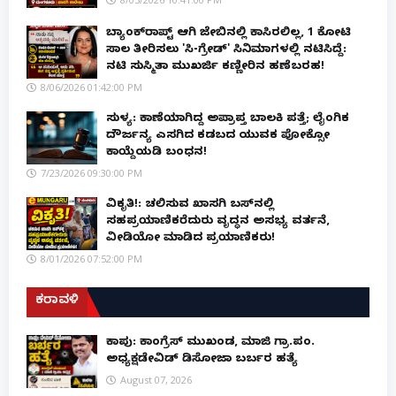
ಬ್ಯಾಂಕ್‌ರಾಪ್ಟ್‌ ಆಗಿ ಜೇಬಿನಲ್ಲಿ ಕಾಸಿರಲಿಲ್ಲ, ₹1 ಕೋಟಿ
ಸಾಲ ತೀರಿಸಲು 'ಸಿ-ಗ್ರೇಡ್' ಸಿನಿಮಾಗಳಲ್ಲಿ ನಟಿಸಿದ್ದೆ:
ನಟಿ ಸುಸ್ಮಿತಾ ಮುಖರ್ಜಿ ಕಣ್ಣೀರಿನ ಹಣೆಬರಹ!
8/06/2026 01:42:00 PM
ಸುಳ್ಯ: ಕಾಣೆಯಾಗಿದ್ದ ಅಪ್ರಾಪ್ತ ಬಾಲಕಿ ಪತ್ತೆ; ಲೈಂಗಿಕ
ದೌರ್ಜನ್ಯ ಎಸಗಿದ ಕಡಬದ ಯುವಕ ಪೋಕ್ಸೋ
ಕಾಯ್ದೆಯಡಿ ಬಂಧನ!
7/23/2026 09:30:00 PM
ವಿಕೃತಿ!: ಚಲಿಸುವ ಖಾಸಗಿ ಬಸ್‌ನಲ್ಲಿ
ಸಹಪ್ರಯಾಣಿಕರೆದುರು ವೃದ್ಧನ ಅಸಭ್ಯ ವರ್ತನೆ,
ವೀಡಿಯೋ ಮಾಡಿದ ಪ್ರಯಾಣಿಕರು!
8/01/2026 07:52:00 PM
ಕರಾವಳಿ
ಕಾಪು: ಕಾಂಗ್ರೆಸ್ ಮುಖಂಡ, ಮಾಜಿ ಗ್ರಾ.ಪಂ.
ಅಧ್ಯಕ್ಷಡೇವಿಡ್ ಡಿಸೋಜಾ ಬರ್ಬರ ಹತ್ಯೆ
August 07, 2026