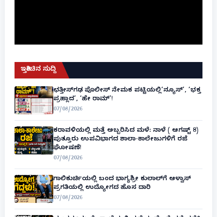
ಇತ್ತೀಚಿನ ಸುದ್ದಿ
ಛತ್ತೀಸ್‌ಗಢ ಪೊಲೀಸ್ ನೇಮಕ ಪಟ್ಟಿಯಲ್ಲಿ‘ನ್ಯೂಸ್’, ‘ಭಕ್ತ
ಪ್ರಹ್ಲಾದ’, ‘ಹೇ ರಾಮ್’!
07/08/2026
ಕರಾವಳಿಯಲ್ಲಿ ಮತ್ತೆ ಅಬ್ಬರಿಸಿದ ಮಳೆ: ನಾಳೆ ( ಆಗಷ್ಟ್ 8)
ಪುತ್ತೂರು ಉಪವಿಭಾಗದ ಶಾಲಾ-ಕಾಲೇಜುಗಳಿಗೆ ರಜೆ
ಘೋಷಣೆ!
07/08/2026
ಗಾಲಿಕುರ್ಚಿಯಲ್ಲಿ ಬಂದ ಭಾಗ್ಯಶ್ರೀ ಕುಲಾಲ್‌ಗೆ ಆಳ್ವಾಸ್
ಪ್ರಗತಿಯಲ್ಲಿ ಉದ್ಯೋಗದ ಹೊಸ ದಾರಿ
07/08/2026