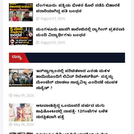
ಬೆಂಗಳೂರು: ಪತ್ನಿಯ ಭೀಕರ ಕೊಲೆ ನಡೆಸಿ ಬಿಹಾರಕ್ಕೆ
ಪರಾರಿಯಾಗಿದ್ದ ಪತಿ ಬಂಧನ
August 07, 2026
ಮಂಗಳೂರು ಖಾಸಗಿ ಕಾಲೇಜಿನಲ್ಲಿ ರ‌್ಯಾಗಿಂಗ್ ಪ್ರಕರಣ5
ಮಂದಿ ವಿದ್ಯಾರ್ಥಿಗಳು ಬಂಧನ
August 05, 2026
ರಾಜ್ಯ
ಇನ್​ಸ್ಟಾಗ್ರಾಂನಲ್ಲಿ ಪರಿಚಿತಳಾದ ಎರಡು ಮಕ್ಕಳ
ತಾಯಿಯೊಂದಿಗೆ ಲಿವಿನ್ ರಿಲೇಶನ್​ಶಿಪ್- ನನ್ನನ್ನು
ಮೇಂಟೆನ್ ಮಾಡಲು ಸಾಧ್ಯವಿಲ್ಲ ಎಂದಿದಕ್ಕೆ ಯುವಕ
ಸುಸೈಡ್ ?
May 09, 2026
ಆಟವಾಡುತ್ತಿದ್ದ ಒಂದೂವರೆ ವರ್ಷದ ಮಗು
ಕಾಫಿತೋಟದಲ್ಲಿ ನಾಪತ್ತೆ- 12ಗಂಟೆಗಳ ಬಳಿಕ
ಸುರಕ್ಷಿತವಾಗಿ ಪತ್ತೆ
May 08, 2026