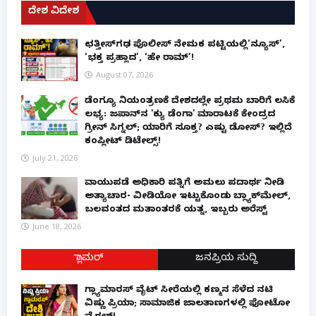
ದೇಶ ವಿದೇಶ
ಛತ್ತೀಸ್‌ಗಢ ಪೊಲೀಸ್ ನೇಮಕ ಪಟ್ಟಿಯಲ್ಲಿ‘ನ್ಯೂಸ್’,
‘ಭಕ್ತ ಪ್ರಹ್ಲಾದ’, ‘ಹೇ ರಾಮ್’!
August 07, 2026
ಡೆಂಗ್ಯೂ ನಿಯಂತ್ರಣಕ್ಕೆ ದೇಶದಲ್ಲೇ ಪ್ರಥಮ ಬಾರಿಗೆ ಲಸಿಕೆ
ಲಭ್ಯ: ಜಪಾನ್‌ನ 'ಕ್ಯು ಡೆಂಗಾ' ಮಾರಾಟಕ್ಕೆ ಕೇಂದ್ರದ
ಗ್ರೀನ್ ಸಿಗ್ನಲ್; ಯಾರಿಗೆ ಸೂಕ್ತ? ಎಷ್ಟು ಡೋಸ್? ಇಲ್ಲಿದೆ
ಕಂಪ್ಲೀಟ್ ಡಿಟೇಲ್ಸ್!
July 21, 2026
ವಾಯುಪಡೆ ಅಧಿಕಾರಿ ಪತ್ನಿಗೆ ಅಮಲು ಪದಾರ್ಥ ನೀಡಿ
ಅತ್ಯಾಚಾರ- ವೀಡಿಯೋ ಇಟ್ಟುಕೊಂಡು ಬ್ಲ್ಯಾಕ್‌ಮೇಲ್,
ಬಲವಂತದ ಮತಾಂತರಕ್ಕೆ ಯತ್ನ, ಇಬ್ಬರು ಅರೆಸ್ಟ್
June 18, 2026
ಗ್ಲಾಮರ್
ಜನಪ್ರಿಯ ಸುದ್ದಿ
ಗ್ಲ್ಯಾಮಾರಸ್ ವೈಟ್‌ ಸೀರೆಯಲ್ಲಿ ಕಣ್ಮನ ಸೆಳೆದ ನಟಿ
ವಿಷ್ಣು ಪ್ರಿಯಾ; ಸಾಮಾಜಿಕ ಜಾಲತಾಣಗಳಲ್ಲಿ ಫೋಟೋ