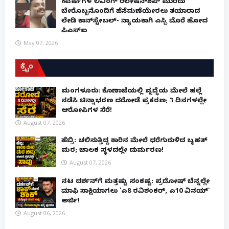
8ವರ್ಷಗಳ ಲಿವಿಂಗ್‌ ರಿಲೇಷನ್‌ಶಿಪ್ ಮುರಿದು
ಬೇರೊಬ್ಬನೊಂದಿಗೆ ಹೆಸೆಮಣೆಯೇರಲು ತಯಾರಾದ
ಲೇಡಿ ಕಾನ್‌ಸ್ಟೇಬಲ್- ನ್ಯಾಯಕ್ಕಾಗಿ ಎಸ್ಪಿ ಮೊರೆ ಹೋದ
ಪಿಎಸ್ಐ
May 07, 2026
ಕ್ರೈಂ
ಮಂಗಳೂರು: ಕೊಣಾಜೆಯಲ್ಲಿ ವೃದ್ಧೆಯ ಮೇಲೆ ಹಲ್ಲೆ
ನಡೆಸಿ ಚಿನ್ನಾಭರಣ ದರೋಡೆ ಪ್ರಕರಣ; 3 ದಿನಗಳಲ್ಲೇ
ಆರೋಪಿಗಳ ಸೆರೆ!
August 07, 2026
ಹೆಬ್ರಿ: ಚಲಿಸುತ್ತಿದ್ದ ಕಾರಿನ ಮೇಲೆ ಧರೆಗುರುಳಿದ ಬೃಹತ್
ಮರ; ಚಾಲಕ ಸ್ಥಳದಲ್ಲೇ ದುರ್ಮರಣ!
August 07, 2026
ನಟ ದರ್ಶನ್‌ಗೆ ಮತ್ತಷ್ಟು ಸಂಕಷ್ಟ: ಪ್ರದೋಷ್ ಬೆನ್ನಲ್ಲೇ
ಮಾಫಿ ಸಾಕ್ಷಿಯಾಗಲು 'ಎ8 ರವಿಶಂಕರ್, ಎ10 ವಿನಯ್'
ಅರ್ಜಿ!
August 06, 2026