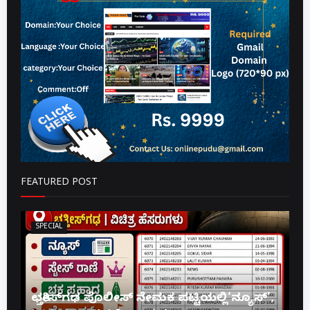
FEATURED POST
SPECIAL
ಛತ್ತೀಸ್‌ಗಢ ಪೊಲೀಸ್ ನೇಮಕ ಪಟ್ಟಿಯಲ್ಲಿ‘ನ್ಯೂಸ್’,