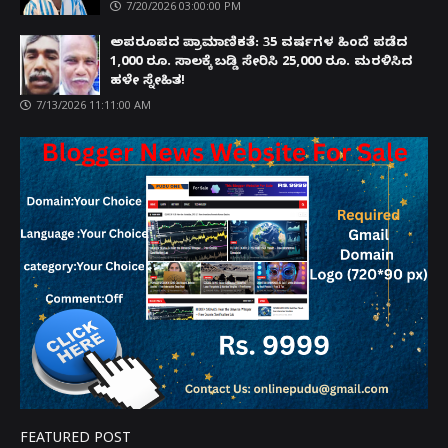
7/20/2026 03:00:00 PM
ಅಪರೂಪದ ಪ್ರಾಮಾಣಿಕತೆ: 35 ವರ್ಷಗಳ ಹಿಂದೆ ಪಡೆದ
1,000 ರೂ. ಸಾಲಕ್ಕೆ ಬಡ್ಡಿ ಸೇರಿಸಿ 25,000 ರೂ. ಮರಳಿಸಿದ
ಹಳೇ ಸ್ನೇಹಿತ!
7/13/2026 11:11:00 AM
FEATURED POST