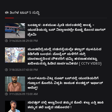
ಈ ತಿಂಗಳ ಟಾಪ್ 5 ಸುದ್ದಿ
ಬಂಟ್ವಾಳ: ಏಕಮುಖ ಪ್ರೀತಿ ದುರಂತದಲ್ಲಿ ಅಂತ್ಯ –
ಯುವತಿಯನ್ನು ಬಸ್ ನಿಲ್ದಾಣದಲ್ಲೇ ಕೊಚ್ಚಿ ಕೊಂದ ಪಾಗಲ್
ಪ್ರೇಮಿ
7/16/2026 08:29:00 PM
ಮೂಡಬಿದ್ರೆಯಲ್ಲಿ ನಡುರಸ್ತೆಯಲ್ಲೇ ತಲ್ವಾರ್ ಝಳಪಿಸಿದ
ಕಿಡಿಗೇಡಿ ಬಂಧನ: ಮೊಬೈಲ್ ಮಳಿಗೆಗೆ ನುಗ್ಗಿ
ಮಾರಕಾಸ್ತ್ರದಿಂದ ನೌಕರರಿಗೆ ಧಮ್ಕಿ; ಹರಸಾಹಸಪಟ್ಟು
ಖದೀಮನನ್ನು ಹಿಡಿದ ಸಾರ್ವಜನಿಕರು! ( CCTV VIDEO)
7/18/2026 07:43:00 PM
ಮಂಗಳೂರು-ವಿಟ್ಲ ರೂಟ್ ಬಸ್‌ನಲ್ಲಿ ಯುವತಿಯರಿಗೆ
ಗುಪ್ತಾಂಗ ತೋರಿಸಿ ವಿಕೃತಿ: ಕಾಮುಕ ಕಂಡಕ್ಟರ್ ಇರ್ಫಾನ್
ಅರೆಸ್ಟ್!
7/11/2026 09:15:00 AM
ಸುರತ್ಕಲ್ ನಲ್ಲಿ ಅಣ್ಣನಿಂದ ತಮ್ಮನ ಕೊಲೆ: ಕಲ್ಲು ಎತ್ತಿ ಹಾಕಿ
ತಮ್ಮನ ತಲೆ ಜಜ್ಜಿದ ಸಹೋದರ !