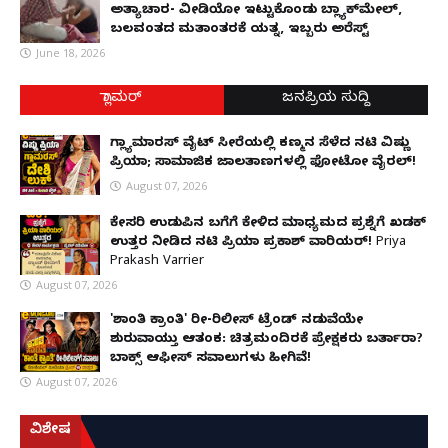
ಅತ್ಯಾಚಾರ- ವೀಡಿಯೋ ಇಟ್ಟುಕೊಂಡು ಬ್ಲ್ಯಾಕ್‌ಮೇಲ್,
ಬಲವಂತದ ಮತಾಂತರಕ್ಕೆ ಯತ್ನ, ಇಬ್ಬರು ಅರೆಸ್ಟ್
June 18, 2026
ಗ್ಲಾಮರ್
ಜನಪ್ರಿಯ ಸುದ್ದಿ
ಗ್ಲ್ಯಾಮಾರಸ್ ವೈಟ್‌ ಸೀರೆಯಲ್ಲಿ ಕಣ್ಮನ ಸೆಳೆದ ನಟಿ ವಿಷ್ಣು
ಪ್ರಿಯಾ; ಸಾಮಾಜಿಕ ಜಾಲತಾಣಗಳಲ್ಲಿ ಫೋಟೋ ವೈರಲ್!
August 07, 2026
ಕೇಸರಿ ಉಡುಪಿನ ಬಗೆಗೆ ಕೇಳಿದ ಮಾಧ್ಯಮದ ಪ್ರಶ್ನೆಗೆ ಖಡಕ್
ಉತ್ತರ ನೀಡಿದ ನಟಿ ಪ್ರಿಯಾ ಪ್ರಕಾಶ್ ವಾರಿಯರ್! Priya
Prakash Varrier
August 07, 2026
'ಶಾಂತಿ ಕ್ರಾಂತಿ' ರೀ-ರಿಲೀಸ್ ಟ್ರೆಂಡ್ ನಡುವೆಯೇ
ಶುರುವಾಯ್ತು ಆತಂಕ: ಚಿತ್ರಮಂದಿರಕ್ಕೆ ಪ್ರೇಕ್ಷಕರು ಬರ್ತಾರಾ?
ಬಾಕ್ಸ್ ಆಫೀಸ್ ಸವಾಲುಗಳು ಹೀಗಿವೆ!
August 07, 2026
ವಿಶೇಷ