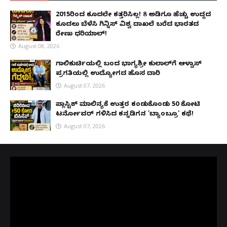
2015ರಿಂದ ಕೂದಲೇ ಕತ್ತರಿಸಿಲ್ಲ! 8 ಅಡಿಗೂ ಹೆಚ್ಚು ಉದ್ದದ
ಕೂದಲು ಬೆಳೆಸಿ ಗಿನ್ನಿಸ್ ವಿಶ್ವ ದಾಖಲೆ ಬರೆದ ಭಾರತದ
ರೇಣು ಧರಿಯಾಲ್!
August 08, 2026
ಗಾಲಿಕುರ್ಚಿಯಲ್ಲಿ ಬಂದ ಭಾಗ್ಯಶ್ರೀ ಕುಲಾಲ್‌ಗೆ ಆಳ್ವಾಸ್
ಪ್ರಗತಿಯಲ್ಲಿ ಉದ್ಯೋಗದ ಹೊಸ ದಾರಿ
August 07, 2026
ಪ್ಲಾಸ್ಟಿಕ್ ಮಾಲಿನ್ಯಕ್ಕೆ ಉತ್ತರ ಕಂಡುಕೊಂಡು ₹50 ಕೋಟಿ
ಟರ್ನೋವರ್ ಗಳಿಸಿದ ಕನ್ನಡಿಗನ 'ಬ್ಯಾಂಬ್ರೂ' ಕಥೆ!
August 07, 2026