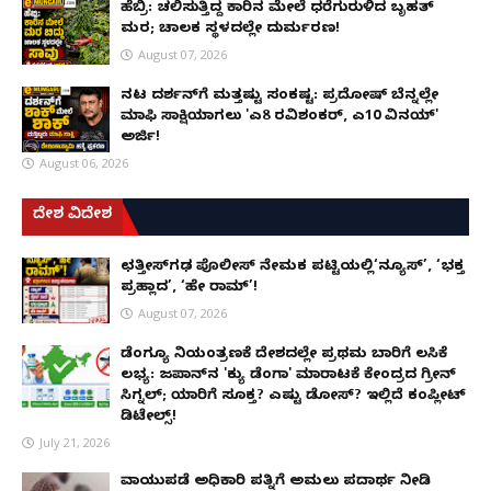
ಹೆಬ್ರಿ: ಚಲಿಸುತ್ತಿದ್ದ ಕಾರಿನ ಮೇಲೆ ಧರೆಗುರುಳಿದ ಬೃಹತ್
ಮರ; ಚಾಲಕ ಸ್ಥಳದಲ್ಲೇ ದುರ್ಮರಣ!
August 07, 2026
ನಟ ದರ್ಶನ್‌ಗೆ ಮತ್ತಷ್ಟು ಸಂಕಷ್ಟ: ಪ್ರದೋಷ್ ಬೆನ್ನಲ್ಲೇ
ಮಾಫಿ ಸಾಕ್ಷಿಯಾಗಲು 'ಎ8 ರವಿಶಂಕರ್, ಎ10 ವಿನಯ್'
ಅರ್ಜಿ!
August 06, 2026
ದೇಶ ವಿದೇಶ
ಛತ್ತೀಸ್‌ಗಢ ಪೊಲೀಸ್ ನೇಮಕ ಪಟ್ಟಿಯಲ್ಲಿ‘ನ್ಯೂಸ್’, ‘ಭಕ್ತ
ಪ್ರಹ್ಲಾದ’, ‘ಹೇ ರಾಮ್’!
August 07, 2026
ಡೆಂಗ್ಯೂ ನಿಯಂತ್ರಣಕ್ಕೆ ದೇಶದಲ್ಲೇ ಪ್ರಥಮ ಬಾರಿಗೆ ಲಸಿಕೆ
ಲಭ್ಯ: ಜಪಾನ್‌ನ 'ಕ್ಯು ಡೆಂಗಾ' ಮಾರಾಟಕ್ಕೆ ಕೇಂದ್ರದ ಗ್ರೀನ್
ಸಿಗ್ನಲ್; ಯಾರಿಗೆ ಸೂಕ್ತ? ಎಷ್ಟು ಡೋಸ್? ಇಲ್ಲಿದೆ ಕಂಪ್ಲೀಟ್
ಡಿಟೇಲ್ಸ್!
July 21, 2026
ವಾಯುಪಡೆ ಅಧಿಕಾರಿ ಪತ್ನಿಗೆ ಅಮಲು ಪದಾರ್ಥ ನೀಡಿ