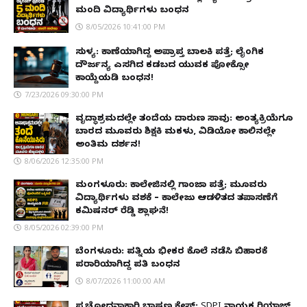
ಮಂದಿ ವಿದ್ಯಾರ್ಥಿಗಳು ಬಂಧನ
8/05/2026 10:41:00 PM
ಸುಳ್ಯ: ಕಾಣೆಯಾಗಿದ್ದ ಅಪ್ರಾಪ್ತ ಬಾಲಕಿ ಪತ್ತೆ; ಲೈಂಗಿಕ
ದೌರ್ಜನ್ಯ ಎಸಗಿದ ಕಡಬದ ಯುವಕ ಪೋಕ್ಸೋ
ಕಾಯ್ದೆಯಡಿ ಬಂಧನ!
7/23/2026 09:30:00 PM
ವೃದ್ಧಾಶ್ರಮದಲ್ಲೇ ತಂದೆಯ ದಾರುಣ ಸಾವು: ಅಂತ್ಯಕ್ರಿಯೆಗೂ
ಬಾರದ ಮೂವರು ಶಿಕ್ಷಕಿ ಮಕಳು, ವಿಡಿಯೋ ಕಾಲಿನಲ್ಲೇ
ಅಂತಿಮ ದರ್ಶನ!
8/06/2026 12:35:00 PM
ಮಂಗಳೂರು: ಕಾಲೇಜಿನಲ್ಲಿ ಗಾಂಜಾ ಪತ್ತೆ; ಮೂವರು
ವಿದ್ಯಾರ್ಥಿಗಳು ವಶಕ್ಕೆ – ಕಾಲೇಜು ಆಡಳಿತದ ತಪಾಸಣೆಗೆ
ಕಮಿಷನರ್ ರೆಡ್ಡಿ ಶ್ಲಾಘನೆ!
8/05/2026 02:39:00 PM
ಬೆಂಗಳೂರು: ಪತ್ನಿಯ ಭೀಕರ ಕೊಲೆ ನಡೆಸಿ ಬಿಹಾರಕ್ಕೆ
ಪರಾರಿಯಾಗಿದ್ದ ಪತಿ ಬಂಧನ
8/07/2026 11:00:00 AM
ಪ್ರಚೋದನಾಕಾರಿ ಭಾಷಣ ಕೇಸ್: SDPI ನಾಯಕ ರಿಯಾಜ್