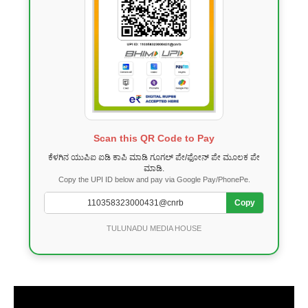
Scan this QR Code to Pay
ಕೆಳಗಿನ ಯುಪಿಐ ಐಡಿ ಕಾಪಿ ಮಾಡಿ ಗೂಗಲ್ ಪೇ/ಫೋನ್ ಪೇ ಮೂಲಕ ಪೇ
ಮಾಡಿ.
Copy the UPI ID below and pay via Google Pay/PhonePe.
Copy
TULUNADU MEDIA HOUSE