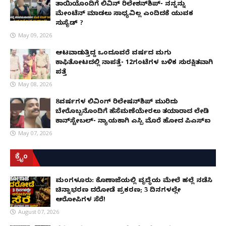
ತಾಯಿಯೊಂದಿಗೆ ಲಿವಿನ್ ರಿಲೇಶನ್​ಶಿಪ್- ನನ್ನನ್ನು
ಮೇಂಟೆನ್ ಮಾಡಲು ಸಾಧ್ಯವಿಲ್ಲ ಎಂದಿದಕ್ಕೆ ಯುವಕ
ಸುಸೈಡ್ ?
May 09, 2026
ಆಟವಾಡುತ್ತಿದ್ದ ಒಂದೂವರೆ ವರ್ಷದ ಮಗು
ಕಾಫಿತೋಟದಲ್ಲಿ ನಾಪತ್ತೆ- 12ಗಂಟೆಗಳ ಬಳಿಕ ಸುರಕ್ಷಿತವಾಗಿ
ಪತ್ತೆ
May 08, 2026
8ವರ್ಷಗಳ ಲಿವಿಂಗ್‌ ರಿಲೇಷನ್‌ಶಿಪ್ ಮುರಿದು
ಬೇರೊಬ್ಬನೊಂದಿಗೆ ಹೆಸೆಮಣೆಯೇರಲು ತಯಾರಾದ ಲೇಡಿ
ಕಾನ್‌ಸ್ಟೇಬಲ್- ನ್ಯಾಯಕ್ಕಾಗಿ ಎಸ್ಪಿ ಮೊರೆ ಹೋದ ಪಿಎಸ್ಐ
May 07, 2026
ಕ್ರೈಂ
ಮಂಗಳೂರು: ಕೊಣಾಜೆಯಲ್ಲಿ ವೃದ್ಧೆಯ ಮೇಲೆ ಹಲ್ಲೆ ನಡೆಸಿ
ಚಿನ್ನಾಭರಣ ದರೋಡೆ ಪ್ರಕರಣ; 3 ದಿನಗಳಲ್ಲೇ
ಆರೋಪಿಗಳ ಸೆರೆ!
August 07, 2026