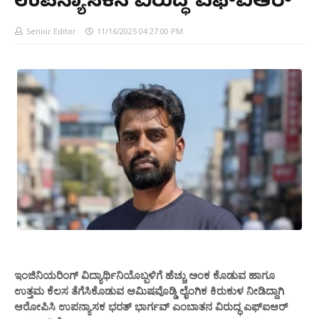
ಉಪನ್ಯಾಸಕನ ವಿರುದ್ಧ ಎಫ್ಐಆರ್
Senior Editor
11/16/2025 04:27:00 PM
ಇಂಜಿನಿಯರಿಂಗ್ ವಿದ್ಯಾರ್ಥಿನಿಯೊಬ್ಬಳಿಗೆ ಹೆಚ್ಚು ಅಂಕ ಕೊಡುವ ಹಾಗೂ
ಉತ್ತಮ ಕೆಲಸ ತೆಗೆಸಿಕೊಡುವ ಆಮಿಷವೊಡ್ಡಿ ಲೈಂಗಿಕ ಕಿರುಕುಳ ನೀಡಿದ್ದಾಗಿ
ಆರೋಪಿಸಿ ಉಪನ್ಯಾಸಕ ಭರತ್ ಭಾರ್ಗವ್ ಎಂಬಾತನ ವಿರುದ್ಧ ಎಫ್ಐಆರ್