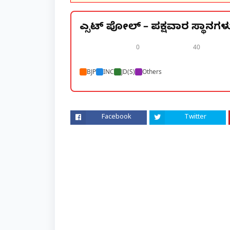
ಎಕ್ಸಿಟ್ ಪೋಲ್ – ಪಕ್ಷವಾರ ಸ್ಥಾನಗಳು
0
40
BJP
INC
JD(S)
Others
Facebook
Twitter