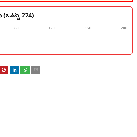
 (ಒಟ್ಟು 224)
80
120
160
200