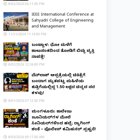
8/02/2026 06:11:00 PM
IEEE International Conference at
Sahyadri College of Engineering
and Management
11/21/2024 11:14:00 PM
ಬಂಟ್ವಾಳ: ಧೋ ಮಳೆಗೆ
ಕಾಲುಸಂಕದಿಂದ ತೋಡಿಗೆ ಬಿದ್ದು ವ್ಯಕ್ತಿ
ನಾಪತ್ತೆ!
8/02/2026 12:36:00 PM
ವೆನ್‌ಲಾಕ್ ಆಸ್ಪತ್ರೆಯಲ್ಲಿ ಚಿಕಿತ್ಸೆಗೆ
ಬಂದಾಗ ಮೃತಪಟ್ಟ ಮಹಿಳೆಯ
ಕುತ್ತಿಗೆಯಲ್ಲಿದ್ದ ₹1.50 ಲಕ್ಷದ ಚಿನ್ನದ ಸರ
ಕಳವು!
8/01/2026 07:12:00 PM
ಮಂಗಳೂರು: ಕಾಲೇಜು
ಜೂನಿಯರ್‌ಗಳ ಮೇಲೆ
ಸೀನಿಯರ್‌ಗಳಿಂದ ಹಲ್ಲೆ; ರ‌್ಯಾಗಿಂಗ್
ಶಂಕೆ – ಪೊಲೀಸ್ ಕಮಿಷನರ್ ಸ್ಪಷ್ಟನೆ!
8/05/2026 09:17:00 AM