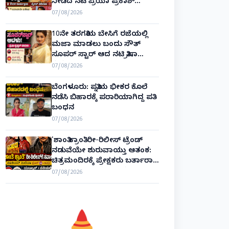
ನೀಡಿದ ನಟಿ ಪ್ರಿಯಾ ಪ್ರಕಾಶ್
ವಾರಿಯರ್! Priya Prakash Varrier
07/08/2026
10ನೇ ತರಗತಿಯ ಬೇಸಿಗೆ ರಜೆಯಲ್ಲಿ
ಮಜಾ ಮಾಡಲು ಬಂದು ಸೌತ್
ಸೂಪರ್ ಸ್ಟಾರ್ ಆದ ನಟಿ ತ್ರಿಷಾ
ಕೃಷ್ಣನ್!
07/08/2026
ಬೆಂಗಳೂರು: ಪತ್ನಿಯ ಭೀಕರ ಕೊಲೆ
ನಡೆಸಿ ಬಿಹಾರಕ್ಕೆ ಪರಾರಿಯಾಗಿದ್ದ ಪತಿ
ಬಂಧನ
07/08/2026
'ಶಾಂತಿ ಕ್ರಾಂತಿ' ರೀ-ರಿಲೀಸ್ ಟ್ರೆಂಡ್
ನಡುವೆಯೇ ಶುರುವಾಯ್ತು ಆತಂಕ:
ಚಿತ್ರಮಂದಿರಕ್ಕೆ ಪ್ರೇಕ್ಷಕರು ಬರ್ತಾರಾ?
ಬಾಕ್ಸ್ ಆಫೀಸ್ ಸವಾಲುಗಳು
07/08/2026
ಹೀಗಿವೆ!