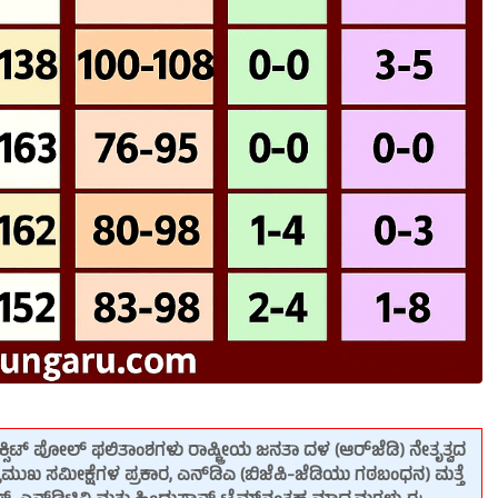
್ಸಿಟ್ ಪೋಲ್ ಫಲಿತಾಂಶಗಳು ರಾಷ್ಟ್ರೀಯ ಜನತಾ ದಳ (ಆರ್‌ಜೆಡಿ) ನೇತೃತ್ವದ
ಮುಖ ಸಮೀಕ್ಷೆಗಳ ಪ್ರಕಾರ, ಎನ್‌ಡಿಎ (ಬಿಜೆಪಿ-ಜೆಡಿಯು ಗಠಬಂಧನ) ಮತ್ತೆ