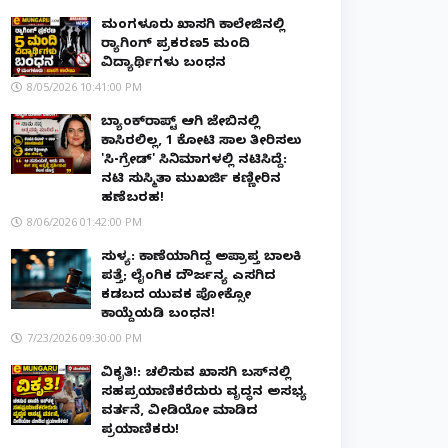
ಮಂಗಳೂರು ಖಾಸಗಿ ಕಾಲೇಜಿನಲ್ಲಿ
ರ‌್ಯಾಗಿಂಗ್ ಪ್ರಕರಣ5 ಮಂದಿ
ವಿದ್ಯಾರ್ಥಿಗಳು ಬಂಧನ
8/05/2026 10:41:00 PM
ಬ್ಯಾಂಕ್‌ರಾಪ್ಟ್‌ ಆಗಿ ಜೇಬಿನಲ್ಲಿ
ಕಾಸಿರಲಿಲ್ಲ, ₹1 ಕೋಟಿ ಸಾಲ ತೀರಿಸಲು
'ಸಿ-ಗ್ರೇಡ್' ಸಿನಿಮಾಗಳಲ್ಲಿ ನಟಿಸಿದ್ದೆ:
ನಟಿ ಸುಸ್ಮಿತಾ ಮುಖರ್ಜಿ ಕಣ್ಣೀರಿನ
ಹಣೆಬರಹ!
8/06/2026 01:42:00 PM
ಸುಳ್ಯ: ಕಾಣೆಯಾಗಿದ್ದ ಅಪ್ರಾಪ್ತ ಬಾಲಕಿ
ಪತ್ತೆ; ಲೈಂಗಿಕ ದೌರ್ಜನ್ಯ ಎಸಗಿದ
ಕಡಬದ ಯುವಕ ಪೋಕ್ಸೋ
ಕಾಯ್ದೆಯಡಿ ಬಂಧನ!
7/23/2026 09:30:00 PM
ವಿಕೃತಿ!: ಚಲಿಸುವ ಖಾಸಗಿ ಬಸ್‌ನಲ್ಲಿ
ಸಹಪ್ರಯಾಣಿಕರೆದುರು ವೃದ್ಧನ ಅಸಭ್ಯ
ವರ್ತನೆ, ವೀಡಿಯೋ ಮಾಡಿದ
ಪ್ರಯಾಣಿಕರು!