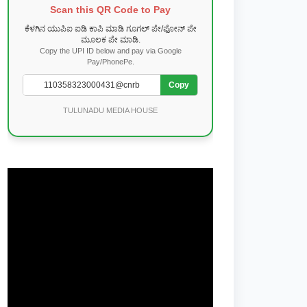
Scan this QR Code to Pay
ಕೆಳಗಿನ ಯುಪಿಐ ಐಡಿ ಕಾಪಿ ಮಾಡಿ ಗೂಗಲ್ ಪೇ/ಫೋನ್ ಪೇ
ಮೂಲಕ ಪೇ ಮಾಡಿ.
Copy the UPI ID below and pay via Google
Pay/PhonePe.
Copy
TULUNADU MEDIA HOUSE