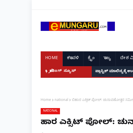
HOME
ಕರಾವಳಿ
ಕ್ರೈಂ
ರಾಜ್ಯ
ದೇಶ ವ
ವೈರಲ್! vishnu priya
ಬ್ರೇಕಿಂಗ್ ನ್ಯೂಸ್
ಪ್ಲಾಸ್ಟಿಕ್ ಮಾಲಿನ್ಯಕ್
Home
national
ಬಿಹಾರ ಎಕ್ಸಿಟ್ ಪೋಲ್: ಚುನಾವಣೋತ್ತರ ಸಮೀಕ್ಷ
NATIONAL
ಬಿಹಾರ ಎಕ್ಸಿಟ್ ಪೋಲ್: ಚು