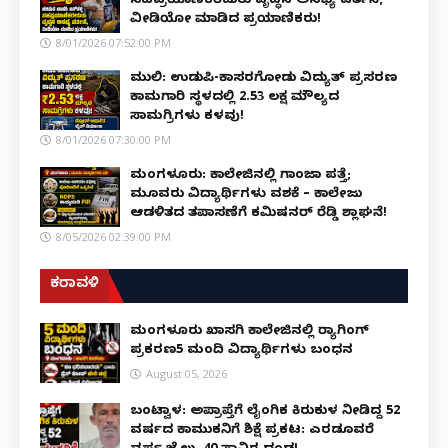
ಸಹಪ್ರಯಾಣಿಕರೆದುರು ವೃದ್ಧನ ಅಸಭ್ಯ ವರ್ತನೆ,
ವೀಡಿಯೋ ಮಾಡಿದ ಪ್ರಯಾಣಿಕರು!
8/01/2026 07:52:00 PM
ಮುಲ್ಕಿ: ಉಡುಪಿ-ಕಾಸರಗೋಡು ವಿದ್ಯುತ್ ಪ್ರಸರಣ
ಕಾಮಗಾರಿ ಸ್ಥಳದಲ್ಲಿ ₹2.53 ಲಕ್ಷ ಮೌಲ್ಯದ
ಸಾಮಗ್ರಿಗಳು ಕಳವು!
8/01/2026 07:30:00 PM
ಮಂಗಳೂರು: ಕಾಲೇಜಿನಲ್ಲಿ ಗಾಂಜಾ ಪತ್ತೆ;
ಮೂವರು ವಿದ್ಯಾರ್ಥಿಗಳು ವಶಕ್ಕೆ – ಕಾಲೇಜು
ಆಡಳಿತದ ತಪಾಸಣೆಗೆ ಕಮಿಷನರ್ ರೆಡ್ಡಿ ಶ್ಲಾಘನೆ!
8/05/2026 02:39:00 PM
ಕರಾವಳಿ
ಮಂಗಳೂರು ಖಾಸಗಿ ಕಾಲೇಜಿನಲ್ಲಿ ರ‌್ಯಾಗಿಂಗ್
ಪ್ರಕರಣ5 ಮಂದಿ ವಿದ್ಯಾರ್ಥಿಗಳು ಬಂಧನ
August 05, 2026
ಬಂಟ್ವಾಳ: ಅಪ್ರಾಪ್ತೆಗೆ ಲೈಂಗಿಕ ಕಿರುಕುಳ ನೀಡಿದ್ದ 52
ವರ್ಷದ ಕಾಮುಕನಿಗೆ ಶಿಕ್ಷೆ ಪ್ರಕಟ: ಎರಡೂವರೆ