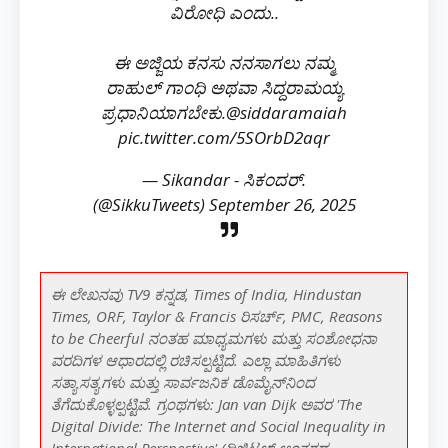
ವಿರೋಧಿ ಎಂದು..
ಈ ಅಜ್ಜಿಯ ಕನಸು ನನಸಾಗಲು ನಮ್ಮ
ರಾಹುಲ್ ಗಾಂಧಿ ಅಥವಾ ಸಿದ್ದರಾಮಯ್ಯ
ಪ್ರಧಾನಿಯಾಗಬೇಕು.
@siddaramaiah
pic.twitter.com/5SOrbD2aqr
— Sikandar - ಸಿಕಂದರ್.
(@SikkuTweets)
September 26, 2025
ಈ ಲೇಖನವು TV9 ಕನ್ನಡ, Times of India, Hindustan
Times, ORF, Taylor & Francis ರಿಸರ್ಚ್, PMC, Reasons
to be Cheerful ನಂತಹ ಮಾಧ್ಯಮಗಳು ಮತ್ತು ಸಂಶೋಧನಾ
ವರದಿಗಳ ಆಧಾರದಲ್ಲಿ ರಚಿಸಲ್ಪಟ್ಟಿದೆ. ಎಲ್ಲಾ ಮಾಹಿತಿಗಳು
ಸತ್ಯಾಸತ್ಯಗಳು ಮತ್ತು ಸಾರ್ವಜನಿಕ ಡೊಮೈನ್‌ನಿಂದ
ತೆಗೆದುಕೊಳ್ಳಲ್ಪಟ್ಟಿವೆ. ಗ್ರಂಥಗಳು: Jan van Dijk ಅವರ 'The
Digital Divide: The Internet and Social Inequality in