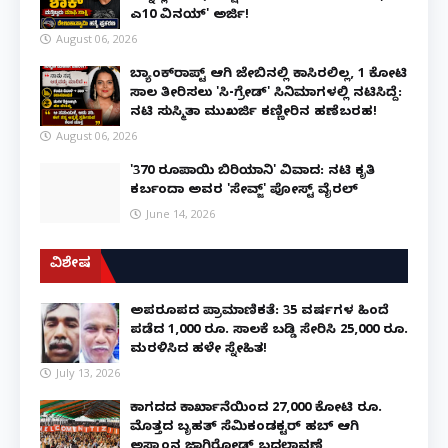
ಎ10 ವಿನಯ್' ಅರ್ಜಿ!
August 06, 2026
ಬ್ಯಾಂಕ್‌ರಾಪ್ಟ್‌ ಆಗಿ ಜೇಬಿನಲ್ಲಿ ಕಾಸಿರಲಿಲ್ಲ, ₹1 ಕೋಟಿ
ಸಾಲ ತೀರಿಸಲು 'ಸಿ-ಗ್ರೇಡ್' ಸಿನಿಮಾಗಳಲ್ಲಿ ನಟಿಸಿದ್ದೆ:
ನಟಿ ಸುಸ್ಮಿತಾ ಮುಖರ್ಜಿ ಕಣ್ಣೀರಿನ ಹಣೆಬರಹ!
August 06, 2026
'370 ರೂಪಾಯಿ ಬಿರಿಯಾನಿ' ವಿವಾದ: ನಟಿ ಕೃತಿ
ಕರ್ಬಂದಾ ಅವರ 'ಸೇವ್ಜ್' ಪೋಸ್ಟ್ ವೈರಲ್
June 14, 2026
ವಿಶೇಷ
ಅಪರೂಪದ ಪ್ರಾಮಾಣಿಕತೆ: 35 ವರ್ಷಗಳ ಹಿಂದೆ
ಪಡೆದ 1,000 ರೂ. ಸಾಲಕ್ಕೆ ಬಡ್ಡಿ ಸೇರಿಸಿ 25,000 ರೂ.
ಮರಳಿಸಿದ ಹಳೇ ಸ್ನೇಹಿತ!
July 13, 2026
ಕಾಗದದ ಕಾರ್ಖಾನೆಯಿಂದ 27,000 ಕೋಟಿ ರೂ.
ಮೊತ್ತದ ಬೃಹತ್ ಸೆಮಿಕಂಡಕ್ಟರ್ ಹಬ್ ಆಗಿ
ಅಸ್ಸಾಂನ ಜಾಗಿರೋಡ್ ಬದಲಾವಣೆ