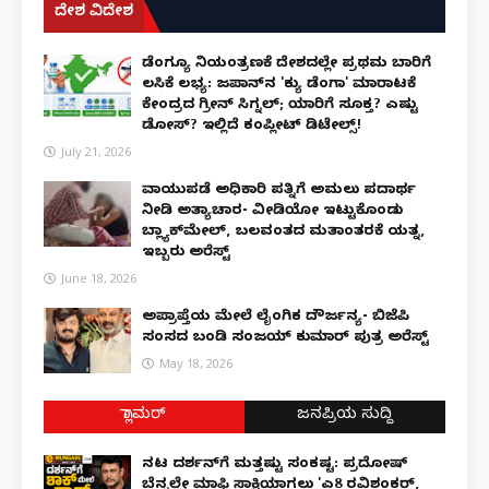
ದೇಶ ವಿದೇಶ
ಡೆಂಗ್ಯೂ ನಿಯಂತ್ರಣಕ್ಕೆ ದೇಶದಲ್ಲೇ ಪ್ರಥಮ ಬಾರಿಗೆ
ಲಸಿಕೆ ಲಭ್ಯ: ಜಪಾನ್‌ನ 'ಕ್ಯು ಡೆಂಗಾ' ಮಾರಾಟಕ್ಕೆ
ಕೇಂದ್ರದ ಗ್ರೀನ್ ಸಿಗ್ನಲ್; ಯಾರಿಗೆ ಸೂಕ್ತ? ಎಷ್ಟು
ಡೋಸ್? ಇಲ್ಲಿದೆ ಕಂಪ್ಲೀಟ್ ಡಿಟೇಲ್ಸ್!
July 21, 2026
ವಾಯುಪಡೆ ಅಧಿಕಾರಿ ಪತ್ನಿಗೆ ಅಮಲು ಪದಾರ್ಥ
ನೀಡಿ ಅತ್ಯಾಚಾರ- ವೀಡಿಯೋ ಇಟ್ಟುಕೊಂಡು
ಬ್ಲ್ಯಾಕ್‌ಮೇಲ್, ಬಲವಂತದ ಮತಾಂತರಕ್ಕೆ ಯತ್ನ,
ಇಬ್ಬರು ಅರೆಸ್ಟ್
June 18, 2026
ಅಪ್ರಾಪ್ತೆಯ ಮೇಲೆ ಲೈಂಗಿಕ ದೌರ್ಜನ್ಯ- ಬಿಜೆಪಿ
ಸಂಸದ ಬಂಡಿ ಸಂಜಯ್ ಕುಮಾರ್ ಪುತ್ರ ಅರೆಸ್ಟ್
May 18, 2026
ಗ್ಲಾಮರ್
ಜನಪ್ರಿಯ ಸುದ್ದಿ
ನಟ ದರ್ಶನ್‌ಗೆ ಮತ್ತಷ್ಟು ಸಂಕಷ್ಟ: ಪ್ರದೋಷ್
ಬೆನ್ನಲ್ಲೇ ಮಾಫಿ ಸಾಕ್ಷಿಯಾಗಲು 'ಎ8 ರವಿಶಂಕರ್,