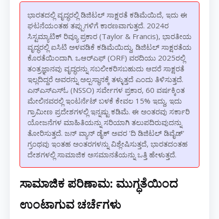
ಭಾರತದಲ್ಲಿ ವೃದ್ಧರಲ್ಲಿ ಡಿಜಿಟಲ್ ಸಾಕ್ಷರತೆ ಕಡಿಮೆಯಿದೆ, ಇದು ಈ
ಘಟನೆಯಂತಹ ತಪ್ಪುಗಳಿಗೆ ಕಾರಣವಾಗುತ್ತದೆ. 2024ರ
ಸಿಸ್ಟಮ್ಯಾಟಿಕ್ ರಿವ್ಯೂ ಪ್ರಕಾರ (Taylor & Francis), ಭಾರತೀಯ
ವೃದ್ಧರಲ್ಲಿ ಐಸಿಟಿ ಅಳವಡಿಕೆ ಕಡಿಮೆಯಿದ್ದು, ಡಿಜಿಟಲ್ ಸಾಕ್ಷರತೆಯ
ಕೊರತೆಯಿಂದಾಗಿ. ಒಆರ್‌ಎಫ್ (ORF) ವರದಿಯು 2025ರಲ್ಲಿ
ತಂತ್ರಜ್ಞಾನವು ವೃದ್ಧರನ್ನು ಸಬಲೀಕರಿಸಬಹುದು ಆದರೆ ಸಾಕ್ಷರತೆ
ಇಲ್ಲದಿದ್ದರೆ ಅವರನ್ನು ಅಲ್ಪಸ್ಥಾನಕ್ಕೆ ತಳ್ಳುತ್ತದೆ ಎಂದು ತಿಳಿಸುತ್ತದೆ.
ಎನ್‌ಎಸ್‌ಎಸ್‌ಓ (NSSO) ಸರ್ವೇಗಳ ಪ್ರಕಾರ, 60 ವರ್ಷಕ್ಕಿಂತ
ಮೇಲಿನವರಲ್ಲಿ ಇಂಟರ್ನೆಟ್ ಬಳಕೆ ಕೇವಲ 15% ಇದ್ದು, ಇದು
ಗ್ರಾಮೀಣ ಪ್ರದೇಶಗಳಲ್ಲಿ ಇನ್ನಷ್ಟು ಕಡಿಮೆ. ಈ ಅಂತರವು ಸರ್ಕಾರಿ
ಯೋಜನೆಗಳ ಮಾಹಿತಿಯನ್ನು ಸರಿಯಾಗಿ ತಲುಪದಿರುವುದನ್ನು
ತೋರಿಸುತ್ತದೆ. ಜನ್ ವ್ಯಾನ್ ಡೈಕ್ ಅವರ 'ದಿ ಡಿಜಿಟಲ್ ಡಿವೈಡ್'
ಗ್ರಂಥವು ಇಂತಹ ಅಂತರಗಳನ್ನು ವಿಶ್ಲೇಷಿಸುತ್ತದೆ, ಭಾರತದಂತಹ
ದೇಶಗಳಲ್ಲಿ ಸಾಮಾಜಿಕ ಅಸಮಾನತೆಯನ್ನು ಒತ್ತಿ ಹೇಳುತ್ತದೆ.
ಸಾಮಾಜಿಕ ಪರಿಣಾಮ: ಮುಗ್ಧತೆಯಿಂದ
ಉಂಟಾಗುವ ಚರ್ಚೆಗಳು