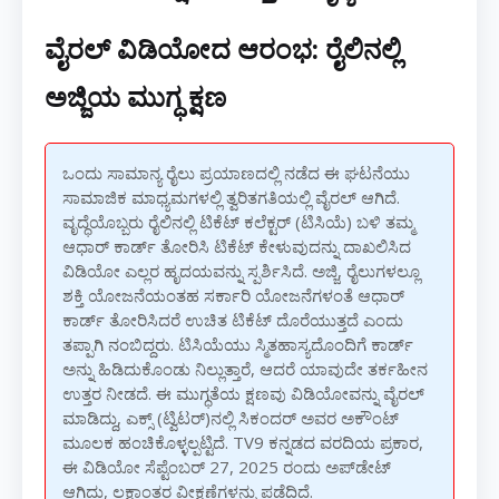
ವೈರಲ್ ವಿಡಿಯೋದ ಆರಂಭ: ರೈಲಿನಲ್ಲಿ
ಅಜ್ಜಿಯ ಮುಗ್ಧ ಕ್ಷಣ
ಒಂದು ಸಾಮಾನ್ಯ ರೈಲು ಪ್ರಯಾಣದಲ್ಲಿ ನಡೆದ ಈ ಘಟನೆಯು
ಸಾಮಾಜಿಕ ಮಾಧ್ಯಮಗಳಲ್ಲಿ ತ್ವರಿತಗತಿಯಲ್ಲಿ ವೈರಲ್ ಆಗಿದೆ.
ವೃದ್ಧೆಯೊಬ್ಬರು ರೈಲಿನಲ್ಲಿ ಟಿಕೆಟ್ ಕಲೆಕ್ಟರ್ (ಟಿಸಿಯೆ) ಬಳಿ ತಮ್ಮ
ಆಧಾರ್ ಕಾರ್ಡ್ ತೋರಿಸಿ ಟಿಕೆಟ್ ಕೇಳುವುದನ್ನು ದಾಖಲಿಸಿದ
ವಿಡಿಯೋ ಎಲ್ಲರ ಹೃದಯವನ್ನು ಸ್ಪರ್ಶಿಸಿದೆ. ಅಜ್ಜಿ, ರೈಲುಗಳಲ್ಲೂ
ಶಕ್ತಿ ಯೋಜನೆಯಂತಹ ಸರ್ಕಾರಿ ಯೋಜನೆಗಳಂತೆ ಆಧಾರ್
ಕಾರ್ಡ್ ತೋರಿಸಿದರೆ ಉಚಿತ ಟಿಕೆಟ್ ದೊರೆಯುತ್ತದೆ ಎಂದು
ತಪ್ಪಾಗಿ ನಂಬಿದ್ದರು. ಟಿಸಿಯೆಯು ಸ್ಮಿತಹಾಸ್ಯದೊಂದಿಗೆ ಕಾರ್ಡ್
ಅನ್ನು ಹಿಡಿದುಕೊಂಡು ನಿಲ್ಲುತ್ತಾರೆ, ಆದರೆ ಯಾವುದೇ ತರ್ಕಹೀನ
ಉತ್ತರ ನೀಡದೆ. ಈ ಮುಗ್ಧತೆಯ ಕ್ಷಣವು ವಿಡಿಯೋವನ್ನು ವೈರಲ್
ಮಾಡಿದ್ದು, ಎಕ್ಸ್ (ಟ್ವಿಟರ್)ನಲ್ಲಿ ಸಿಕಂದರ್ ಅವರ ಅಕೌಂಟ್
ಮೂಲಕ ಹಂಚಿಕೊಳ್ಳಲ್ಪಟ್ಟಿದೆ. TV9 ಕನ್ನಡದ ವರದಿಯ ಪ್ರಕಾರ,
ಈ ವಿಡಿಯೋ ಸೆಪ್ಟೆಂಬರ್ 27, 2025 ರಂದು ಅಪ್‌ಡೇಟ್
ಆಗಿದ್ದು, ಲಕ್ಷಾಂತರ ವೀಕ್ಷಣೆಗಳನ್ನು ಪಡೆದಿದೆ.