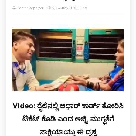
Senior Reporter
9/27/2025 01:30:00 PM
Video: ರೈಲಿನಲ್ಲಿ ಆಧಾರ್ ಕಾರ್ಡ್ ತೋರಿಸಿ
ಟಿಕೆಟ್ ಕೊಡಿ ಎಂದ ಅಜ್ಜಿ, ಮುಗ್ಧತೆಗೆ
ಸಾಕ್ಷಿಯಾಯ್ತು ಈ ದೃಶ್ಯ