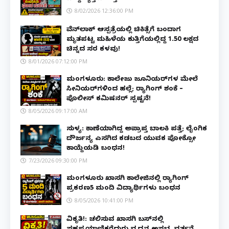
8/02/2026 12:36:00 PM
ವೆನ್‌ಲಾಕ್ ಆಸ್ಪತ್ರೆಯಲ್ಲಿ ಚಿಕಿತ್ಸೆಗೆ ಬಂದಾಗ
ಮೃತಪಟ್ಟ ಮಹಿಳೆಯ ಕುತ್ತಿಗೆಯಲ್ಲಿದ್ದ ₹1.50 ಲಕ್ಷದ
ಚಿನ್ನದ ಸರ ಕಳವು!
8/01/2026 07:12:00 PM
ಮಂಗಳೂರು: ಕಾಲೇಜು ಜೂನಿಯರ್‌ಗಳ ಮೇಲೆ
ಸೀನಿಯರ್‌ಗಳಿಂದ ಹಲ್ಲೆ; ರ‌್ಯಾಗಿಂಗ್ ಶಂಕೆ –
ಪೊಲೀಸ್ ಕಮಿಷನರ್ ಸ್ಪಷ್ಟನೆ!
8/05/2026 09:17:00 AM
ಸುಳ್ಯ: ಕಾಣೆಯಾಗಿದ್ದ ಅಪ್ರಾಪ್ತ ಬಾಲಕಿ ಪತ್ತೆ; ಲೈಂಗಿಕ
ದೌರ್ಜನ್ಯ ಎಸಗಿದ ಕಡಬದ ಯುವಕ ಪೋಕ್ಸೋ
ಕಾಯ್ದೆಯಡಿ ಬಂಧನ!
7/23/2026 09:30:00 PM
ಮಂಗಳೂರು ಖಾಸಗಿ ಕಾಲೇಜಿನಲ್ಲಿ ರ‌್ಯಾಗಿಂಗ್
ಪ್ರಕರಣ5 ಮಂದಿ ವಿದ್ಯಾರ್ಥಿಗಳು ಬಂಧನ
8/05/2026 10:41:00 PM
ವಿಕೃತಿ!: ಚಲಿಸುವ ಖಾಸಗಿ ಬಸ್‌ನಲ್ಲಿ