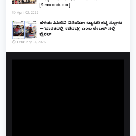
[Semiconductor]
April 03, 2026
ಹಳೆಯ ಸಿಸಿಟಿವಿ ವಿಡಿಯೋ: ಬ್ಯಾಟರಿ ಕಚ್ಚಿ ಸ್ಫೋಟ
—‘ಭಾರತದಲ್ಲಿ ನಡೆದದ್ದು’ ಎಂಬ ಲೇಬಲ್ ನಲ್ಲಿ
ವೈರಲ್
February 04, 2026