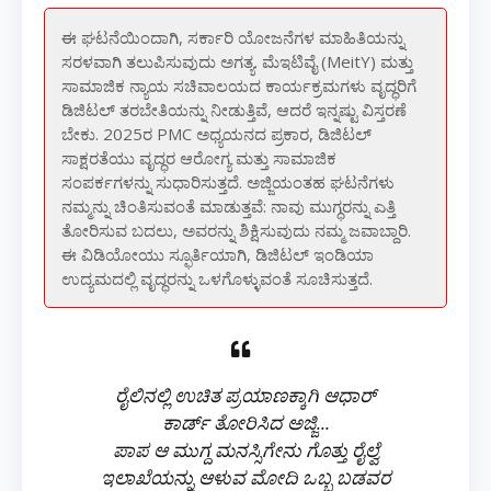
ಈ ಘಟನೆಯಿಂದಾಗಿ, ಸರ್ಕಾರಿ ಯೋಜನೆಗಳ ಮಾಹಿತಿಯನ್ನು
ಸರಳವಾಗಿ ತಲುಪಿಸುವುದು ಅಗತ್ಯ. ಮೆಇಟಿವೈ (MeitY) ಮತ್ತು
ಸಾಮಾಜಿಕ ನ್ಯಾಯ ಸಚಿವಾಲಯದ ಕಾರ್ಯಕ್ರಮಗಳು ವೃದ್ಧರಿಗೆ
ಡಿಜಿಟಲ್ ತರಬೇತಿಯನ್ನು ನೀಡುತ್ತಿವೆ, ಆದರೆ ಇನ್ನಷ್ಟು ವಿಸ್ತರಣೆ
ಬೇಕು. 2025ರ PMC ಅಧ್ಯಯನದ ಪ್ರಕಾರ, ಡಿಜಿಟಲ್
ಸಾಕ್ಷರತೆಯು ವೃದ್ಧರ ಆರೋಗ್ಯ ಮತ್ತು ಸಾಮಾಜಿಕ
ಸಂಪರ್ಕಗಳನ್ನು ಸುಧಾರಿಸುತ್ತದೆ. ಅಜ್ಜಿಯಂತಹ ಘಟನೆಗಳು
ನಮ್ಮನ್ನು ಚಿಂತಿಸುವಂತೆ ಮಾಡುತ್ತವೆ: ನಾವು ಮುಗ್ಧರನ್ನು ಎತ್ತಿ
ತೋರಿಸುವ ಬದಲು, ಅವರನ್ನು ಶಿಕ್ಷಿಸುವುದು ನಮ್ಮ ಜವಾಬ್ದಾರಿ.
ಈ ವಿಡಿಯೋಯು ಸ್ಫೂರ್ತಿಯಾಗಿ, ಡಿಜಿಟಲ್ ಇಂಡಿಯಾ
ಉದ್ಯಮದಲ್ಲಿ ವೃದ್ಧರನ್ನು ಒಳಗೊಳ್ಳುವಂತೆ ಸೂಚಿಸುತ್ತದೆ.
ರೈಲಿನಲ್ಲಿ ಉಚಿತ ಪ್ರಯಾಣಕ್ಕಾಗಿ ಆಧಾರ್
ಕಾರ್ಡ್ ತೋರಿಸಿದ ಅಜ್ಜಿ...
ಪಾಪ ಆ ಮುಗ್ದ ಮನಸ್ಸಿಗೇನು ಗೊತ್ತು ರೈಲ್ವೆ
ಇಲಾಖೆಯನ್ನು ಆಳುವ ಮೋದಿ ಒಬ್ಬ ಬಡವರ