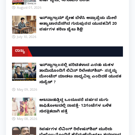
ವರ್ಷ ಜೈಲು, ₹40 ಸಾವಿರ ದಂಡ!
August 01, 2026
ಇನ್‌ಸ್ಟಾಗ್ರಾಮ್ ಸ್ನೇಹ ಬೆಳೆಸಿ ಅಪ್ರಾಪ್ತೆಯ ಮೇಲೆ
ಅತ್ಯಾಚಾರವೆಸಗಿದ ಗುರುಪುರದ ಯುವಕನಿಗೆ 20
ವರ್ಷಗಳ ಕಠಿಣ ಜೈಲು ಶಿಕ್ಷೆ!
July 10, 2026
ರಾಜ್ಯ
ಇನ್​ಸ್ಟಾಗ್ರಾಂನಲ್ಲಿ ಪರಿಚಿತಳಾದ ಎರಡು ಮಕ್ಕಳ
ತಾಯಿಯೊಂದಿಗೆ ಲಿವಿನ್ ರಿಲೇಶನ್​ಶಿಪ್- ನನ್ನನ್ನು
ಮೇಂಟೆನ್ ಮಾಡಲು ಸಾಧ್ಯವಿಲ್ಲ ಎಂದಿದಕ್ಕೆ ಯುವಕ
ಸುಸೈಡ್ ?
May 09, 2026
ಆಟವಾಡುತ್ತಿದ್ದ ಒಂದೂವರೆ ವರ್ಷದ ಮಗು
ಕಾಫಿತೋಟದಲ್ಲಿ ನಾಪತ್ತೆ- 12ಗಂಟೆಗಳ ಬಳಿಕ
ಸುರಕ್ಷಿತವಾಗಿ ಪತ್ತೆ
May 08, 2026
8ವರ್ಷಗಳ ಲಿವಿಂಗ್‌ ರಿಲೇಷನ್‌ಶಿಪ್ ಮುರಿದು