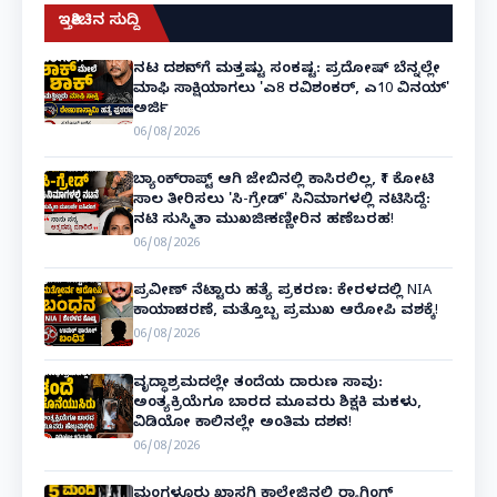
ಇತ್ತೀಚಿನ ಸುದ್ದಿ
ನಟ ದರ್ಶನ್‌ಗೆ ಮತ್ತಷ್ಟು ಸಂಕಷ್ಟ: ಪ್ರದೋಷ್ ಬೆನ್ನಲ್ಲೇ
ಮಾಫಿ ಸಾಕ್ಷಿಯಾಗಲು 'ಎ8 ರವಿಶಂಕರ್, ಎ10 ವಿನಯ್'
ಅರ್ಜಿ!
06/08/2026
ಬ್ಯಾಂಕ್‌ರಾಪ್ಟ್‌ ಆಗಿ ಜೇಬಿನಲ್ಲಿ ಕಾಸಿರಲಿಲ್ಲ, ₹1 ಕೋಟಿ
ಸಾಲ ತೀರಿಸಲು 'ಸಿ-ಗ್ರೇಡ್' ಸಿನಿಮಾಗಳಲ್ಲಿ ನಟಿಸಿದ್ದೆ:
ನಟಿ ಸುಸ್ಮಿತಾ ಮುಖರ್ಜಿ ಕಣ್ಣೀರಿನ ಹಣೆಬರಹ!
06/08/2026
ಪ್ರವೀಣ್ ನೆಟ್ಟಾರು ಹತ್ಯೆ ಪ್ರಕರಣ: ಕೇರಳದಲ್ಲಿ NIA
ಕಾರ್ಯಾಚರಣೆ, ಮತ್ತೊಬ್ಬ ಪ್ರಮುಖ ಆರೋಪಿ ವಶಕ್ಕೆ!
06/08/2026
ವೃದ್ಧಾಶ್ರಮದಲ್ಲೇ ತಂದೆಯ ದಾರುಣ ಸಾವು:
ಅಂತ್ಯಕ್ರಿಯೆಗೂ ಬಾರದ ಮೂವರು ಶಿಕ್ಷಕಿ ಮಕಳು,
ವಿಡಿಯೋ ಕಾಲಿನಲ್ಲೇ ಅಂತಿಮ ದರ್ಶನ!
06/08/2026
ಮಂಗಳೂರು ಖಾಸಗಿ ಕಾಲೇಜಿನಲ್ಲಿ ರ‌್ಯಾಗಿಂಗ್