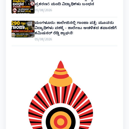
ಪ್ರಕರಣ5 ಮಂದಿ ವಿದ್ಯಾರ್ಥಿಗಳು ಬಂಧನ
05/08/2026
ಮಂಗಳೂರು: ಕಾಲೇಜಿನಲ್ಲಿ ಗಾಂಜಾ ಪತ್ತೆ; ಮೂವರು
ವಿದ್ಯಾರ್ಥಿಗಳು ವಶಕ್ಕೆ – ಕಾಲೇಜು ಆಡಳಿತದ ತಪಾಸಣೆಗೆ
ಕಮಿಷನರ್ ರೆಡ್ಡಿ ಶ್ಲಾಘನೆ!
05/08/2026