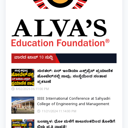
ವಾರದ ಟಾಪ್ 10 ಸುದ್ದಿ
ಸುರತ್ಕಲ್: ಏರ್ ಇಂಡಿಯಾ ಎಕ್ಸ್‌ಪ್ರೆಸ್ ಪ್ರಯಾಣಿಕ
ಹೋಟೆಲ್‌ನಲ್ಲಿ ಸಾವು; ಸಂಸ್ಥೆಯಿಂದ ಸಂತಾಪ
ಪ್ರಕಟಣೆ
8/02/2026 06:11:00 PM
IEEE International Conference at Sahyadri
College of Engineering and Management
11/21/2024 11:14:00 PM
ಬಂಟ್ವಾಳ: ಧೋ ಮಳೆಗೆ ಕಾಲುಸಂಕದಿಂದ ತೋಡಿಗೆ
ಬಿದ್ದು ವ್ಯಕ್ತಿ ನಾಪತ್ತೆ!