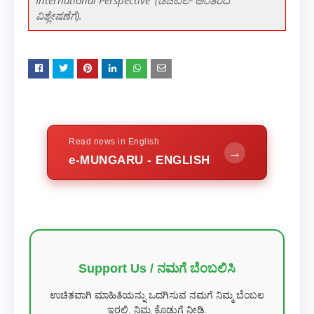
International Perspective' (ಡಿಜಿಟಲ್ ಅಂತರದ
ವಿಶ್ಲೇಷಣೆಗೆ).
Read news in English
→
e-MUNGARU - ENGLISH
Support Us / ನಮಗೆ ಬೆಂಬಲಿಸಿ
ಉಚಿತವಾಗಿ ಮಾಹಿತಿಯನ್ನು ಒದಗಿಸುವ ನಮಗೆ ನಿಮ್ಮ ಬೆಂಬಲ
ಇರಲಿ. ನಿಮ್ಮ ಕೊಡುಗೆ ನೀಡಿ.