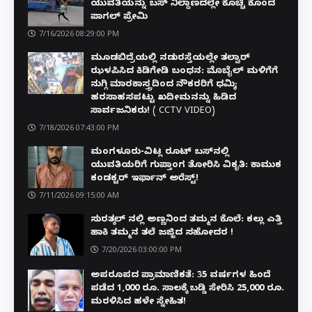
ಯುವತಿಯನ್ನು ಬಸ್ ನಿಲ್ದಾಣದಲ್ಲೇ ಕೊಚ್ಚಿ ಕೊಂದ
ಪಾಗಲ್ ಪ್ರೇಮಿ
7/16/2026 08:29:00 PM
ಮೂಡಬಿದ್ರೆಯಲ್ಲಿ ನಡುರಸ್ತೆಯಲ್ಲೇ ತಲ್ವಾರ್
ಝಳಪಿಸಿದ ಕಿಡಿಗೇಡಿ ಬಂಧನ: ಮೊಬೈಲ್ ಮಳಿಗೆಗೆ
ನುಗ್ಗಿ ಮಾರಕಾಸ್ತ್ರದಿಂದ ನೌಕರರಿಗೆ ಧಮ್ಕಿ;
ಹರಸಾಹಸಪಟ್ಟು ಖದೀಮನನ್ನು ಹಿಡಿದ
ಸಾರ್ವಜನಿಕರು! ( CCTV VIDEO)
7/18/2026 07:43:00 PM
ಮಂಗಳೂರು-ವಿಟ್ಲ ರೂಟ್ ಬಸ್‌ನಲ್ಲಿ
ಯುವತಿಯರಿಗೆ ಗುಪ್ತಾಂಗ ತೋರಿಸಿ ವಿಕೃತಿ: ಕಾಮುಕ
ಕಂಡಕ್ಟರ್ ಇರ್ಫಾನ್ ಅರೆಸ್ಟ್!
7/11/2026 09:15:00 AM
ಸುರತ್ಕಲ್ ನಲ್ಲಿ ಅಣ್ಣನಿಂದ ತಮ್ಮನ ಕೊಲೆ: ಕಲ್ಲು ಎತ್ತಿ
ಹಾಕಿ ತಮ್ಮನ ತಲೆ ಜಜ್ಜಿದ ಸಹೋದರ !
7/20/2026 03:00:00 PM
ಅಪರೂಪದ ಪ್ರಾಮಾಣಿಕತೆ: 35 ವರ್ಷಗಳ ಹಿಂದೆ
ಪಡೆದ 1,000 ರೂ. ಸಾಲಕ್ಕೆ ಬಡ್ಡಿ ಸೇರಿಸಿ 25,000 ರೂ.
ಮರಳಿಸಿದ ಹಳೇ ಸ್ನೇಹಿತ!