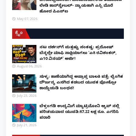
ಬೇರೊಬ್ಬನೊಂದಿಗೆ ಹೆಸೆಮಣೆಯೇರಲು ತಯಾರಾದ
ಲೇಡಿ ಕಾನ್‌ಸ್ಟೇಬಲ್- ನ್ಯಾಯಕ್ಕಾಗಿ ಎಸ್ಪಿ ಮೊರೆ
ಹೋದ ಪಿಎಸ್ಐ
May 07, 2026
ಕ್ರೈಂ
ನಟ ದರ್ಶನ್‌ಗೆ ಮತ್ತಷ್ಟು ಸಂಕಷ್ಟ: ಪ್ರದೋಷ್
ಬೆನ್ನಲ್ಲೇ ಮಾಫಿ ಸಾಕ್ಷಿಯಾಗಲು 'ಎ8 ರವಿಶಂಕರ್,
ಎ10 ವಿನಯ್' ಅರ್ಜಿ!
August 06, 2026
ಸುಳ್ಯ: ಕಾಣೆಯಾಗಿದ್ದ ಅಪ್ರಾಪ್ತ ಬಾಲಕಿ ಪತ್ತೆ; ಲೈಂಗಿಕ
ದೌರ್ಜನ್ಯ ಎಸಗಿದ ಕಡಬದ ಯುವಕ ಪೋಕ್ಸೋ
ಕಾಯ್ದೆಯಡಿ ಬಂಧನ!
July 23, 2026
ಬೆಳ್ತಂಗಡಿ ಉದ್ಯಮಿಗೆ ಮ್ಯಾಟ್ರಿಮೋನಿ ಆ್ಯಪ್ ನಲ್ಲಿ
ಪರಿಚಯವಾದ ಯುವತಿ:87.22 ಲಕ್ಷ ರೂ. ಎಗರಿಸಿ
ಪರಾರಿ
July 21, 2026