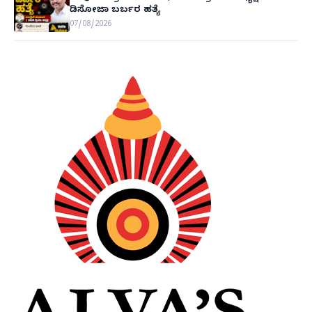
ಡಿಸೋಜಾ ಬರ್ಬರ ಹತ್ಯೆ
07/08/2026