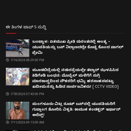
ಈ ತಿಂಗಳ ಟಾಪ್ 5 ಸುದ್ದಿ
ಬಂಟ್ವಾಳ: ಏಕಮುಖ ಪ್ರೀತಿ ದುರಂತದಲ್ಲಿ ಅಂತ್ಯ –
ಯುವತಿಯನ್ನು ಬಸ್ ನಿಲ್ದಾಣದಲ್ಲೇ ಕೊಚ್ಚಿ ಕೊಂದ ಪಾಗಲ್
ಪ್ರೇಮಿ
7/16/2026 08:29:00 PM
ಮೂಡಬಿದ್ರೆಯಲ್ಲಿ ನಡುರಸ್ತೆಯಲ್ಲೇ ತಲ್ವಾರ್ ಝಳಪಿಸಿದ
ಕಿಡಿಗೇಡಿ ಬಂಧನ: ಮೊಬೈಲ್ ಮಳಿಗೆಗೆ ನುಗ್ಗಿ
ಮಾರಕಾಸ್ತ್ರದಿಂದ ನೌಕರರಿಗೆ ಧಮ್ಕಿ; ಹರಸಾಹಸಪಟ್ಟು
ಖದೀಮನನ್ನು ಹಿಡಿದ ಸಾರ್ವಜನಿಕರು! ( CCTV VIDEO)
7/18/2026 07:43:00 PM
ಮಂಗಳೂರು-ವಿಟ್ಲ ರೂಟ್ ಬಸ್‌ನಲ್ಲಿ ಯುವತಿಯರಿಗೆ
ಗುಪ್ತಾಂಗ ತೋರಿಸಿ ವಿಕೃತಿ: ಕಾಮುಕ ಕಂಡಕ್ಟರ್ ಇರ್ಫಾನ್
ಅರೆಸ್ಟ್!
7/11/2026 09:15:00 AM