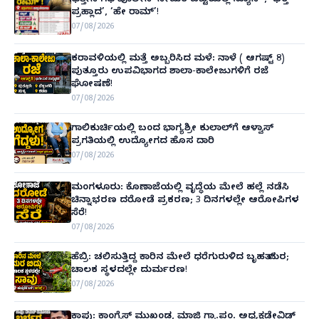
ಛತ್ತೀಸ್‌ಗಢ ಪೊಲೀಸ್ ನೇಮಕ ಪಟ್ಟಿಯಲ್ಲಿ‘ನ್ಯೂಸ್’, ‘ಭಕ್ತ
ಪ್ರಹ್ಲಾದ’, ‘ಹೇ ರಾಮ್’!
07/08/2026
ಕರಾವಳಿಯಲ್ಲಿ ಮತ್ತೆ ಅಬ್ಬರಿಸಿದ ಮಳೆ: ನಾಳೆ ( ಆಗಷ್ಟ್ 8)
ಪುತ್ತೂರು ಉಪವಿಭಾಗದ ಶಾಲಾ-ಕಾಲೇಜುಗಳಿಗೆ ರಜೆ
ಘೋಷಣೆ!
07/08/2026
ಗಾಲಿಕುರ್ಚಿಯಲ್ಲಿ ಬಂದ ಭಾಗ್ಯಶ್ರೀ ಕುಲಾಲ್‌ಗೆ ಆಳ್ವಾಸ್
ಪ್ರಗತಿಯಲ್ಲಿ ಉದ್ಯೋಗದ ಹೊಸ ದಾರಿ
07/08/2026
ಮಂಗಳೂರು: ಕೊಣಾಜೆಯಲ್ಲಿ ವೃದ್ಧೆಯ ಮೇಲೆ ಹಲ್ಲೆ ನಡೆಸಿ
ಚಿನ್ನಾಭರಣ ದರೋಡೆ ಪ್ರಕರಣ; 3 ದಿನಗಳಲ್ಲೇ ಆರೋಪಿಗಳ
ಸೆರೆ!
07/08/2026
ಹೆಬ್ರಿ: ಚಲಿಸುತ್ತಿದ್ದ ಕಾರಿನ ಮೇಲೆ ಧರೆಗುರುಳಿದ ಬೃಹತ್ ಮರ;
ಚಾಲಕ ಸ್ಥಳದಲ್ಲೇ ದುರ್ಮರಣ!
07/08/2026
ಕಾಪು: ಕಾಂಗ್ರೆಸ್ ಮುಖಂಡ, ಮಾಜಿ ಗ್ರಾ.ಪಂ. ಅಧ್ಯಕ್ಷಡೇವಿಡ್