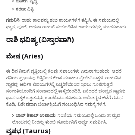
ಯೋಗ
: ವೃದ್ಧಿ
ಕರಣ
: ವಿಷ್ಟಿ
ಗಮನಿಸಿ
: ರಾಹು ಕಾಲವನ್ನು ಶುಭ ಕಾರ್ಯಗಳಿಗೆ ತಪ್ಪಿಸಿ. ಈ ಸಮಯದಲ್ಲಿ
ಧ್ಯಾನ, ಪೂಜೆ, ಅಥವಾ ರಾಹುಗೆ ಸಂಬಂಧಿಸಿದ ಕಾರ್ಯಗಳನ್ನು ಮಾಡಬಹುದು.
ರಾಶಿ ಭವಿಷ್ಯ (ವಿಸ್ತಾರವಾಗಿ)
ಮೇಷ (Aries)
ಈ ದಿನ ನಿಮಗೆ ವೃತ್ತಿಯಲ್ಲಿ ಕೆಲವು ಸವಾಲುಗಳು ಎದುರಾಗಬಹುದು, ಆದರೆ
ಶನಿಯ ಪ್ರಭಾವವು ಶಿಸ್ತಿನಿಂದ ಕೆಲಸ ಮಾಡಲು ಪ್ರೇರೇಪಿಸುತ್ತದೆ. ರಾಹುವಿನ
ಸ್ಥಾನವು ಆರ್ಥಿಕ ವಿಷಯಗಳಲ್ಲಿ ಎಚ್ಚರಿಕೆಯಿಂದ ಇರಲು ಸೂಚಿಸುತ್ತದೆ.
ಸಂಗಾತಿಯೊಂದಿಗೆ ಸಂವಾದದಲ್ಲಿ ತಾಳ್ಮೆಯಿಂದಿರಿ, ಏಕೆಂದರೆ ಚಂದ್ರನ ಸ್ಥಾನವು
ಭಾವನಾತ್ಮಕ ಒತ್ತಡವನ್ನು ಉಂಟುಮಾಡಬಹುದು. ಆರೋಗ್ಯದ ಕಡೆಗೆ ಗಮನ
ಕೊಡಿ, ವಿಶೇಷವಾಗಿ ಜೀರ್ಣಕ್ರಿಯೆಗೆ ಸಂಬಂಧಿಸಿದ ಸಮಸ್ಯೆಗಳಿಗೆ.
ಲಾಲ್ ಕಿತಾಬ್ ಉಪಾಯ
: ಸಂಜೆಯ ಸಮಯದಲ್ಲಿ ಒಂದು ತಾಮ್ರದ
ಲೋಟದಲ್ಲಿ ನೀರನ್ನು ತುಂಬಿ ಸೂರ್ಯನಿಗೆ ಅರ್ಘ್ಯ ಸಮರ್ಪಿಸಿ.
ವೃಷಭ (Taurus)