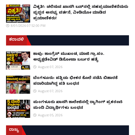
ವಿಕೃತಿ!: ಚಲಿಸುವ ಖಾಸಗಿ ಬಸ್‌ನಲ್ಲಿ ಸಹಪ್ರಯಾಣಿಕರೆದುರು
ವೃದ್ಧನ ಅಸಭ್ಯ ವರ್ತನೆ, ವೀಡಿಯೋ ಮಾಡಿದ
ಪ್ರಯಾಣಿಕರು!
8/01/2026 07:52:00 PM
ಕರಾವಳಿ
ಕಾಪು: ಕಾಂಗ್ರೆಸ್ ಮುಖಂಡ, ಮಾಜಿ ಗ್ರಾ.ಪಂ.
ಅಧ್ಯಕ್ಷಡೇವಿಡ್ ಡಿಸೋಜಾ ಬರ್ಬರ ಹತ್ಯೆ
August 07, 2026
ಬೆಂಗಳೂರು: ಪತ್ನಿಯ ಭೀಕರ ಕೊಲೆ ನಡೆಸಿ ಬಿಹಾರಕ್ಕೆ
ಪರಾರಿಯಾಗಿದ್ದ ಪತಿ ಬಂಧನ
August 07, 2026
ಮಂಗಳೂರು ಖಾಸಗಿ ಕಾಲೇಜಿನಲ್ಲಿ ರ‌್ಯಾಗಿಂಗ್ ಪ್ರಕರಣ5
ಮಂದಿ ವಿದ್ಯಾರ್ಥಿಗಳು ಬಂಧನ
August 05, 2026
ರಾಜ್ಯ