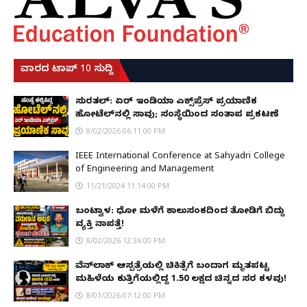
ವಾರದ ಟಾಪ್ 10 ಸುದ್ದಿ
ಸುರತ್ಕಲ್: ಏರ್ ಇಂಡಿಯಾ ಎಕ್ಸ್‌ಪ್ರೆಸ್ ಪ್ರಯಾಣಿಕ
ಹೋಟೆಲ್‌ನಲ್ಲಿ ಸಾವು; ಸಂಸ್ಥೆಯಿಂದ ಸಂತಾಪ ಪ್ರಕಟಣೆ
8/02/2026 06:11:00 PM
IEEE International Conference at Sahyadri College
of Engineering and Management
11/21/2024 11:14:00 PM
ಬಂಟ್ವಾಳ: ಧೋ ಮಳೆಗೆ ಕಾಲುಸಂಕದಿಂದ ತೋಡಿಗೆ ಬಿದ್ದು
ವ್ಯಕ್ತಿ ನಾಪತ್ತೆ!
8/02/2026 12:36:00 PM
ವೆನ್‌ಲಾಕ್ ಆಸ್ಪತ್ರೆಯಲ್ಲಿ ಚಿಕಿತ್ಸೆಗೆ ಬಂದಾಗ ಮೃತಪಟ್ಟ
ಮಹಿಳೆಯ ಕುತ್ತಿಗೆಯಲ್ಲಿದ್ದ ₹1.50 ಲಕ್ಷದ ಚಿನ್ನದ ಸರ ಕಳವು!
8/01/2026 07:12:00 PM