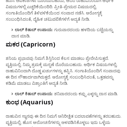
ಹೊಸ ಅವಕಾಶಗಳು ದೊರೆಯಬಹುದು, ಆದರೆ ರಾಹುವಿನಿಂದಾಗಿ ಆರ್ಥಿಕ
ವಿಷಯಗಳಲ್ಲಿ ಎಚ್ಚರಿಕೆಯಿಂದಿರಿ. ಪ್ರೀತಿ-ಪ್ರೇಮದ ವಿಷಯದಲ್ಲಿ,
ಸಂಗಾತಿಯೊಂದಿಗೆ ತಿಳಿವಳಿಕೆಯಿಂದ ಸಂವಾದ ನಡೆಸಿ. ಆರೋಗ್ಯಕ್ಕೆ
ಸಂಬಂಧಿಸಿದಂತೆ, ದೈಹಿಕ ಚಟುವಟಿಕೆಗಳಿಗೆ ಆದ್ಯತೆ ನೀಡಿ.
ಲಾಲ್ ಕಿತಾಬ್ ಉಪಾಯ
: ಗುರುವಾರದಂದು ಹಳದಿಯ ಬಟ್ಟೆಯನ್ನು
ದಾನ ಮಾಡಿ.
ಮಕರ (Capricorn)
ಶನಿಯ ಪ್ರಭಾವವು ನಿಮಗೆ ಶಿಸ್ತಿನಿಂದ ಕೆಲಸ ಮಾಡಲು ಪ್ರೇರೇಪಿಸುತ್ತದೆ.
ವೃತ್ತಿಯಲ್ಲಿ, ನಿಮ್ಮ ಶ್ರಮಕ್ಕೆ ಮನ್ನಣೆ ದೊರೆಯಬಹುದು. ಆರ್ಥಿಕ ವಿಷಯಗಳಲ್ಲಿ,
ರಾಹುವಿನಿಂದಾಗಿ ದೊಡ್ಡ ಖರ್ಚುಗಳನ್ನು ತಪ್ಪಿಸಿ. ಸಂಗಾತಿಯೊಂದಿಗೆ ಸಂವಾದವು
ಈ ದಿನ ಸೌಹಾರ್ದವಾಗಿರುತ್ತದೆ. ಆರೋಗ್ಯಕ್ಕೆ ಸಂಬಂಧಿಸಿದಂತೆ, ಒತ್ತಡವನ್ನು
ಕಡಿಮೆ ಮಾಡಲು ವಿಶ್ರಾಂತಿಗೆ ಆದ್ಯತೆ ನೀಡಿ.
ಲಾಲ್ ಕಿತಾಬ್ ಉಪಾಯ
: ಶನಿವಾರದಂದು ಕಪ್ಪು ಎಳ್ಳನ್ನು ದಾನ ಮಾಡಿ.
ಕುಂಭ (Aquarius)
ರಾಹುವಿನ ಸ್ಥಾನವು ಈ ದಿನ ನಿಮಗೆ ಅನಿರೀಕ್ಷಿತ ಬದಲಾವಣೆಗಳನ್ನು ತರಬಹುದು.
ವೃತ್ತಿಯಲ್ಲಿ, ಹೊಸ ಆಲೋಚನೆಗಳನ್ನು ಅಳವಡಿಸಿಕೊಳ್ಳಲು ಇದು ಒಳ್ಳೆಯ