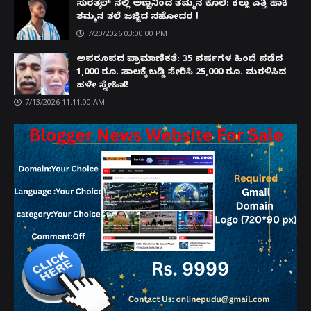
ಸುರತ್ಕಲ್ ನಲ್ಲಿ ಅಣ್ಣನಿಂದ ತಮ್ಮನ ಕೊಲೆ: ಕಲ್ಲು ಎತ್ತಿ ಹಾಕಿ
ತಮ್ಮನ ತಲೆ ಜಜ್ಜಿದ ಸಹೋದರ !
7/20/2026 03:00:00 PM
ಅಪರೂಪದ ಪ್ರಾಮಾಣಿಕತೆ: 35 ವರ್ಷಗಳ ಹಿಂದೆ ಪಡೆದ
1,000 ರೂ. ಸಾಲಕ್ಕೆ ಬಡ್ಡಿ ಸೇರಿಸಿ 25,000 ರೂ. ಮರಳಿಸಿದ
ಹಳೇ ಸ್ನೇಹಿತ!
7/13/2026 11:11:00 AM