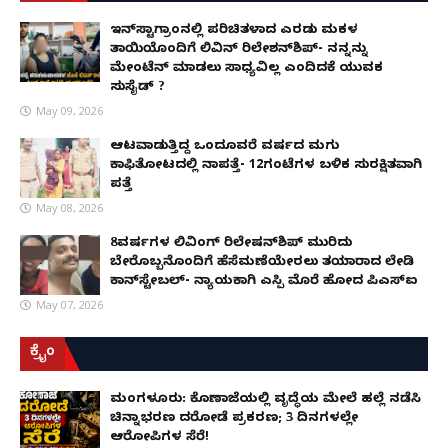
ಇನ್​ಸ್ಟಾಗ್ರಾಂನಲ್ಲಿ ಪರಿಚಿತಳಾದ ಎರಡು ಮಕ್ಕಳ
ತಾಯಿಯೊಂದಿಗೆ ಲಿವಿನ್ ರಿಲೇಶನ್​ಶಿಪ್- ನನ್ನನ್ನು
ಮೇಂಟೆನ್ ಮಾಡಲು ಸಾಧ್ಯವಿಲ್ಲ ಎಂದಿದಕ್ಕೆ ಯುವಕ
ಸುಸೈಡ್ ?
May 09, 2026
ಆಟವಾಡುತ್ತಿದ್ದ ಒಂದೂವರೆ ವರ್ಷದ ಮಗು
ಕಾಫಿತೋಟದಲ್ಲಿ ನಾಪತ್ತೆ- 12ಗಂಟೆಗಳ ಬಳಿಕ ಸುರಕ್ಷಿತವಾಗಿ
ಪತ್ತೆ
May 08, 2026
8ವರ್ಷಗಳ ಲಿವಿಂಗ್‌ ರಿಲೇಷನ್‌ಶಿಪ್ ಮುರಿದು
ಬೇರೊಬ್ಬನೊಂದಿಗೆ ಹೆಸೆಮಣೆಯೇರಲು ತಯಾರಾದ ಲೇಡಿ
ಕಾನ್‌ಸ್ಟೇಬಲ್- ನ್ಯಾಯಕ್ಕಾಗಿ ಎಸ್ಪಿ ಮೊರೆ ಹೋದ ಪಿಎಸ್ಐ
May 07, 2026
ಕ್ರೈಂ
ಮಂಗಳೂರು: ಕೊಣಾಜೆಯಲ್ಲಿ ವೃದ್ಧೆಯ ಮೇಲೆ ಹಲ್ಲೆ ನಡೆಸಿ
ಚಿನ್ನಾಭರಣ ದರೋಡೆ ಪ್ರಕರಣ; 3 ದಿನಗಳಲ್ಲೇ
ಆರೋಪಿಗಳ ಸೆರೆ!