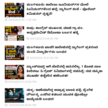
ಮಂಗಳೂರು: ಕಾಲೇಜು ಜೂನಿಯರ್‌ಗಳ ಮೇಲೆ
ಸೀನಿಯರ್‌ಗಳಿಂದ ಹಲ್ಲೆ; ರ‌್ಯಾಗಿಂಗ್ ಶಂಕೆ – ಪೊಲೀಸ್
ಕಮಿಷನರ್ ಸ್ಪಷ್ಟನೆ!
8/05/2026 09:17:00 AM
ಕಾಪು: ಕಾಂಗ್ರೆಸ್ ಮುಖಂಡ, ಮಾಜಿ ಗ್ರಾ.ಪಂ.
ಅಧ್ಯಕ್ಷಡೇವಿಡ್ ಡಿಸೋಜಾ ಬರ್ಬರ ಹತ್ಯೆ
8/07/2026 05:40:00 PM
ಮಂಗಳೂರು ಖಾಸಗಿ ಕಾಲೇಜಿನಲ್ಲಿ ರ‌್ಯಾಗಿಂಗ್ ಪ್ರಕರಣ5
ಮಂದಿ ವಿದ್ಯಾರ್ಥಿಗಳು ಬಂಧನ
8/05/2026 10:41:00 PM
ಬ್ಯಾಂಕ್‌ರಾಪ್ಟ್‌ ಆಗಿ ಜೇಬಿನಲ್ಲಿ ಕಾಸಿರಲಿಲ್ಲ, ₹1 ಕೋಟಿ ಸಾಲ
ತೀರಿಸಲು 'ಸಿ-ಗ್ರೇಡ್' ಸಿನಿಮಾಗಳಲ್ಲಿ ನಟಿಸಿದ್ದೆ: ನಟಿ ಸುಸ್ಮಿತಾ
ಮುಖರ್ಜಿ ಕಣ್ಣೀರಿನ ಹಣೆಬರಹ!
8/06/2026 01:42:00 PM
ಸುಳ್ಯ: ಕಾಣೆಯಾಗಿದ್ದ ಅಪ್ರಾಪ್ತ ಬಾಲಕಿ ಪತ್ತೆ; ಲೈಂಗಿಕ
ದೌರ್ಜನ್ಯ ಎಸಗಿದ ಕಡಬದ ಯುವಕ ಪೋಕ್ಸೋ
ಕಾಯ್ದೆಯಡಿ ಬಂಧನ!
7/23/2026 09:30:00 PM