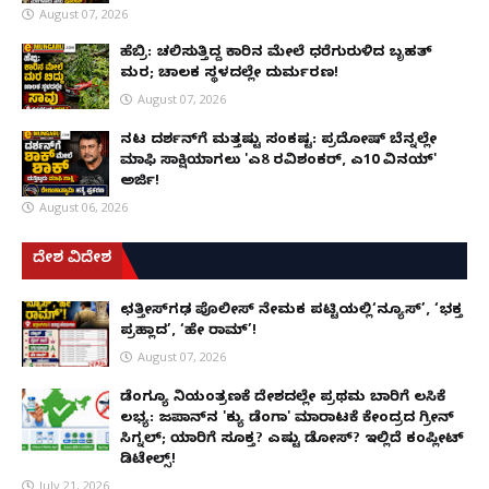
August 07, 2026
ಹೆಬ್ರಿ: ಚಲಿಸುತ್ತಿದ್ದ ಕಾರಿನ ಮೇಲೆ ಧರೆಗುರುಳಿದ ಬೃಹತ್
ಮರ; ಚಾಲಕ ಸ್ಥಳದಲ್ಲೇ ದುರ್ಮರಣ!
August 07, 2026
ನಟ ದರ್ಶನ್‌ಗೆ ಮತ್ತಷ್ಟು ಸಂಕಷ್ಟ: ಪ್ರದೋಷ್ ಬೆನ್ನಲ್ಲೇ
ಮಾಫಿ ಸಾಕ್ಷಿಯಾಗಲು 'ಎ8 ರವಿಶಂಕರ್, ಎ10 ವಿನಯ್'
ಅರ್ಜಿ!
August 06, 2026
ದೇಶ ವಿದೇಶ
ಛತ್ತೀಸ್‌ಗಢ ಪೊಲೀಸ್ ನೇಮಕ ಪಟ್ಟಿಯಲ್ಲಿ‘ನ್ಯೂಸ್’, ‘ಭಕ್ತ
ಪ್ರಹ್ಲಾದ’, ‘ಹೇ ರಾಮ್’!
August 07, 2026
ಡೆಂಗ್ಯೂ ನಿಯಂತ್ರಣಕ್ಕೆ ದೇಶದಲ್ಲೇ ಪ್ರಥಮ ಬಾರಿಗೆ ಲಸಿಕೆ
ಲಭ್ಯ: ಜಪಾನ್‌ನ 'ಕ್ಯು ಡೆಂಗಾ' ಮಾರಾಟಕ್ಕೆ ಕೇಂದ್ರದ ಗ್ರೀನ್
ಸಿಗ್ನಲ್; ಯಾರಿಗೆ ಸೂಕ್ತ? ಎಷ್ಟು ಡೋಸ್? ಇಲ್ಲಿದೆ ಕಂಪ್ಲೀಟ್
ಡಿಟೇಲ್ಸ್!
July 21, 2026