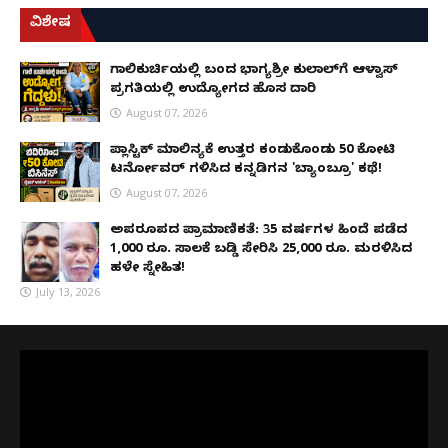
ವಿಶೇಷ
ಗಾಲಿಕುರ್ಚಿಯಲ್ಲಿ ಬಂದ ಭಾಗ್ಯಶ್ರೀ ಕುಲಾಲ್‌ಗೆ ಆಳ್ವಾಸ್
ಪ್ರಗತಿಯಲ್ಲಿ ಉದ್ಯೋಗದ ಹೊಸ ದಾರಿ
August 07, 2026
ಪ್ಲಾಸ್ಟಿಕ್ ಮಾಲಿನ್ಯಕ್ಕೆ ಉತ್ತರ ಕಂಡುಕೊಂಡು ₹50 ಕೋಟಿ
ಟರ್ನೋವರ್ ಗಳಿಸಿದ ಕನ್ನಡಿಗನ 'ಬ್ಯಾಂಬ್ರೂ' ಕಥೆ!
August 07, 2026
ಅಪರೂಪದ ಪ್ರಾಮಾಣಿಕತೆ: 35 ವರ್ಷಗಳ ಹಿಂದೆ ಪಡೆದ
1,000 ರೂ. ಸಾಲಕ್ಕೆ ಬಡ್ಡಿ ಸೇರಿಸಿ 25,000 ರೂ. ಮರಳಿಸಿದ
ಹಳೇ ಸ್ನೇಹಿತ!
July 13, 2026