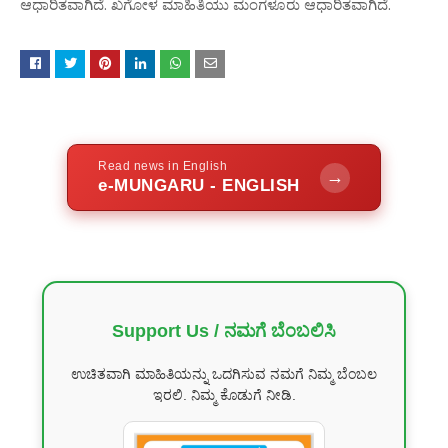
ಆಧಾರಿತವಾಗಿದೆ. ಖಗೋಳ ಮಾಹಿತಿಯು ಮಂಗಳೂರು ಆಧಾರಿತವಾಗಿದೆ.
Read news in English
→
e-MUNGARU - ENGLISH
Support Us / ನಮಗೆ ಬೆಂಬಲಿಸಿ
ಉಚಿತವಾಗಿ ಮಾಹಿತಿಯನ್ನು ಒದಗಿಸುವ ನಮಗೆ ನಿಮ್ಮ ಬೆಂಬಲ
ಇರಲಿ. ನಿಮ್ಮ ಕೊಡುಗೆ ನೀಡಿ.