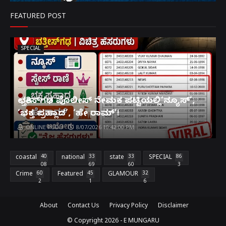
FEATURED POST
SPECIAL
ಛತ್ತೀಸ್‌ಗಢ ಪೊಲೀಸ್ ನೇಮಕ ಪಟ್ಟಿಯಲ್ಲಿ‘ನ್ಯೂಸ್’,
‘ಭಕ್ತ ಪ್ರಹ್ಲಾದ’, ‘ಹೇ ರಾಮ್’!
ONLINE PUDU
8/07/2026 10:42:00 PM
coastal
40
national
33
state
33
SPECIAL
86
08
69
60
3
Crime
60
Featured
45
GLAMOUR
32
2
1
6
About
Contact Us
Privacy Policy
Disclaimer
© Copyright
2026 -
E MUNGARU