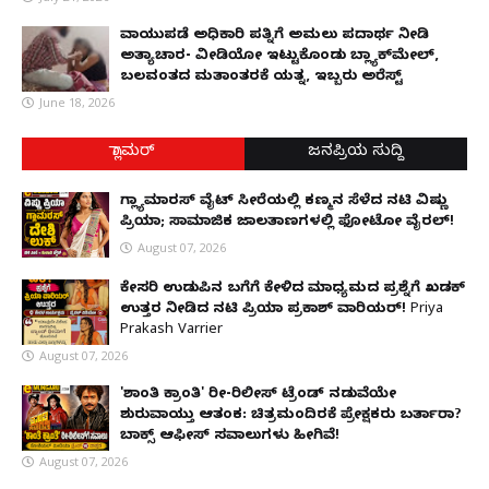
ವಾಯುಪಡೆ ಅಧಿಕಾರಿ ಪತ್ನಿಗೆ ಅಮಲು ಪದಾರ್ಥ ನೀಡಿ
ಅತ್ಯಾಚಾರ- ವೀಡಿಯೋ ಇಟ್ಟುಕೊಂಡು ಬ್ಲ್ಯಾಕ್‌ಮೇಲ್,
ಬಲವಂತದ ಮತಾಂತರಕ್ಕೆ ಯತ್ನ, ಇಬ್ಬರು ಅರೆಸ್ಟ್
June 18, 2026
ಗ್ಲಾಮರ್
ಜನಪ್ರಿಯ ಸುದ್ದಿ
ಗ್ಲ್ಯಾಮಾರಸ್ ವೈಟ್‌ ಸೀರೆಯಲ್ಲಿ ಕಣ್ಮನ ಸೆಳೆದ ನಟಿ ವಿಷ್ಣು
ಪ್ರಿಯಾ; ಸಾಮಾಜಿಕ ಜಾಲತಾಣಗಳಲ್ಲಿ ಫೋಟೋ ವೈರಲ್!
August 07, 2026
ಕೇಸರಿ ಉಡುಪಿನ ಬಗೆಗೆ ಕೇಳಿದ ಮಾಧ್ಯಮದ ಪ್ರಶ್ನೆಗೆ ಖಡಕ್
ಉತ್ತರ ನೀಡಿದ ನಟಿ ಪ್ರಿಯಾ ಪ್ರಕಾಶ್ ವಾರಿಯರ್! Priya
Prakash Varrier
August 07, 2026
'ಶಾಂತಿ ಕ್ರಾಂತಿ' ರೀ-ರಿಲೀಸ್ ಟ್ರೆಂಡ್ ನಡುವೆಯೇ
ಶುರುವಾಯ್ತು ಆತಂಕ: ಚಿತ್ರಮಂದಿರಕ್ಕೆ ಪ್ರೇಕ್ಷಕರು ಬರ್ತಾರಾ?
ಬಾಕ್ಸ್ ಆಫೀಸ್ ಸವಾಲುಗಳು ಹೀಗಿವೆ!
August 07, 2026