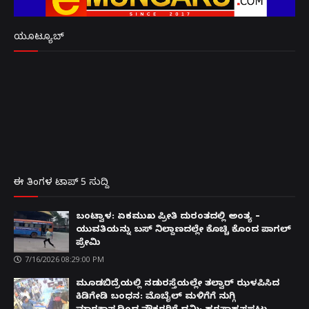
ಯೂಟ್ಯೂಬ್
ಈ ತಿಂಗಳ ಟಾಪ್ 5 ಸುದ್ದಿ
ಬಂಟ್ವಾಳ: ಏಕಮುಖ ಪ್ರೀತಿ ದುರಂತದಲ್ಲಿ ಅಂತ್ಯ –
ಯುವತಿಯನ್ನು ಬಸ್ ನಿಲ್ದಾಣದಲ್ಲೇ ಕೊಚ್ಚಿ ಕೊಂದ ಪಾಗಲ್
ಪ್ರೇಮಿ
7/16/2026 08:29:00 PM
ಮೂಡಬಿದ್ರೆಯಲ್ಲಿ ನಡುರಸ್ತೆಯಲ್ಲೇ ತಲ್ವಾರ್ ಝಳಪಿಸಿದ
ಕಿಡಿಗೇಡಿ ಬಂಧನ: ಮೊಬೈಲ್ ಮಳಿಗೆಗೆ ನುಗ್ಗಿ