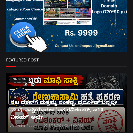
FEATURED POST
NATIONAL
ನಟ ದರ್ಶನ್‌ಗೆ ಮತ್ತಷ್ಟು ಸಂಕಷ್ಟ: ಪ್ರದೋಷ್ ಬೆನ್ನಲ್ಲೇ
ಮಾಫಿ ಸಾಕ್ಷಿಯಾಗಲು 'ಎ8 ರವಿಶಂಕರ್, ಎ10
ವಿನಯ್' ಅರ್ಜಿ!
Senior Reporter
8/06/2026 02:43:00 PM