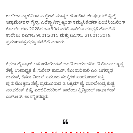
ಕಾಲೇಜು
ನ್ಯಾಕ್
ನಿಂದ
ಎ
ಗ್ರೇಡ್
ಮಾನ್ಯತೆ
ಹೊಂದಿದೆ
.
ಕಂಪ್ಯೂಟರ್
ಸೈನ್ಸ್
,
ಇನ್ನಾರ್ಮೇಶನ್
ಸೈನ್ಸ್
,
ಎಲೆಕ್ಟ್ರಾನಿಕ್ಸ್
‌
ಆ್ಯಂಡ್
ಕಮ್ಯುನಿಕೇಶನ್
ಎಂಜಿನಿಯರಿಂಗ್
ಕೋರ್ಸ್
‌
ಗಳು
2028
ರ
ಜೂ
.30
ರ
ವರೆಗೆ
ಎನ್
ಬಿಎ
ಮಾನ್ಯತೆ
ಹೊಂದಿವೆ
.
ಕಾಲೇಜು
ಐಎಸ್
ಒ
9001:2015
ಮತ್ತು
ಐಎಸ್
ಒ
21001: 2018
ಪ್ರಮಾಣಪತ್ರವನ್ನೂ
ಪಡೆದಿದೆ
ಎಂದರು
.
ಕೆನರಾ
ಹೈಸ್ಕೂಲ್
ಅಸೋಸಿಯೇಶನ್
ಜಂಟಿ
ಕಾರ್ಯದರ್ಶಿ
ಟಿ
.
ಗೋಪಾಲಕೃಷ್ಣ
ಶೆಣೈ
,
ಉಪಾಧ್ಯಕ್ಷ
ಕೆ
.
ಸುರೇಶ್
ಕಾಮತ್
,
ಕೋಶಾಧಿಕಾರಿ
ಎಂ
.
ಜಗನ್ನಾಥ
ಕಾಮತ್
,
ಕೆನರಾ
ವಿಕಾಸ್
ಸಮೂಹ
ಸಂಸ್ಥೆಗಳ
ಸಂಯೋಜಕ
ಬಸ್ತಿ
ಪುರುಷೋತ್ತಮ
ಶೆಣೈ
,
ಪ್ರಮುಖರಾದ
ಡಿ
.
ವಿಕ್ರಮ್
ಪೈ
,
ರಾಘವೇಂದ್ರ
ಕುಡ್ವ
ಎಂ
.
ನರೇಶ್
ಶೆಣೈ
,
ಎಂಜಿನಿಯರಿಂಗ್
ಕಾಲೇಜು
ಪ್ರಿನ್ಸಿಪಾಲ್
ಡಾ
.
ನಾಗೇಶ್
ಎಚ್
.
ಆರ್
.
ಉಪಸ್ಥಿತರಿದ್ದರು
.