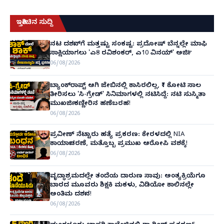
ಇತ್ತೀಚಿನ ಸುದ್ದಿ
ನಟ ದರ್ಶನ್‌ಗೆ ಮತ್ತಷ್ಟು ಸಂಕಷ್ಟ: ಪ್ರದೋಷ್ ಬೆನ್ನಲ್ಲೇ ಮಾಫಿ
ಸಾಕ್ಷಿಯಾಗಲು 'ಎ8 ರವಿಶಂಕರ್, ಎ10 ವಿನಯ್' ಅರ್ಜಿ!
06/08/2026
ಬ್ಯಾಂಕ್‌ರಾಪ್ಟ್‌ ಆಗಿ ಜೇಬಿನಲ್ಲಿ ಕಾಸಿರಲಿಲ್ಲ, ₹1 ಕೋಟಿ ಸಾಲ
ತೀರಿಸಲು 'ಸಿ-ಗ್ರೇಡ್' ಸಿನಿಮಾಗಳಲ್ಲಿ ನಟಿಸಿದ್ದೆ: ನಟಿ ಸುಸ್ಮಿತಾ
ಮುಖರ್ಜಿ ಕಣ್ಣೀರಿನ ಹಣೆಬರಹ!
06/08/2026
ಪ್ರವೀಣ್ ನೆಟ್ಟಾರು ಹತ್ಯೆ ಪ್ರಕರಣ: ಕೇರಳದಲ್ಲಿ NIA
ಕಾರ್ಯಾಚರಣೆ, ಮತ್ತೊಬ್ಬ ಪ್ರಮುಖ ಆರೋಪಿ ವಶಕ್ಕೆ!
06/08/2026
ವೃದ್ಧಾಶ್ರಮದಲ್ಲೇ ತಂದೆಯ ದಾರುಣ ಸಾವು: ಅಂತ್ಯಕ್ರಿಯೆಗೂ
ಬಾರದ ಮೂವರು ಶಿಕ್ಷಕಿ ಮಕಳು, ವಿಡಿಯೋ ಕಾಲಿನಲ್ಲೇ
ಅಂತಿಮ ದರ್ಶನ!
06/08/2026