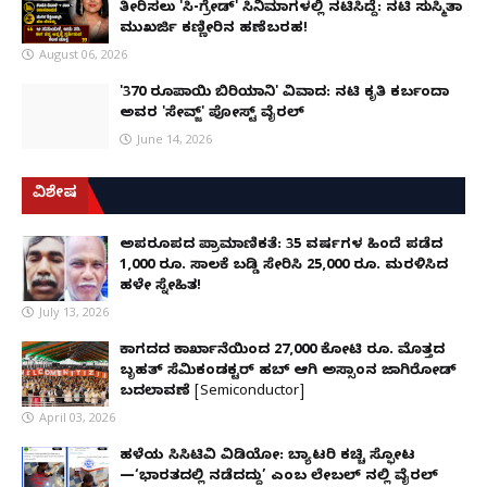
ತೀರಿಸಲು 'ಸಿ-ಗ್ರೇಡ್' ಸಿನಿಮಾಗಳಲ್ಲಿ ನಟಿಸಿದ್ದೆ: ನಟಿ ಸುಸ್ಮಿತಾ
ಮುಖರ್ಜಿ ಕಣ್ಣೀರಿನ ಹಣೆಬರಹ!
August 06, 2026
'370 ರೂಪಾಯಿ ಬಿರಿಯಾನಿ' ವಿವಾದ: ನಟಿ ಕೃತಿ ಕರ್ಬಂದಾ
ಅವರ 'ಸೇವ್ಜ್' ಪೋಸ್ಟ್ ವೈರಲ್
June 14, 2026
ವಿಶೇಷ
ಅಪರೂಪದ ಪ್ರಾಮಾಣಿಕತೆ: 35 ವರ್ಷಗಳ ಹಿಂದೆ ಪಡೆದ
1,000 ರೂ. ಸಾಲಕ್ಕೆ ಬಡ್ಡಿ ಸೇರಿಸಿ 25,000 ರೂ. ಮರಳಿಸಿದ
ಹಳೇ ಸ್ನೇಹಿತ!
July 13, 2026
ಕಾಗದದ ಕಾರ್ಖಾನೆಯಿಂದ 27,000 ಕೋಟಿ ರೂ. ಮೊತ್ತದ
ಬೃಹತ್ ಸೆಮಿಕಂಡಕ್ಟರ್ ಹಬ್ ಆಗಿ ಅಸ್ಸಾಂನ ಜಾಗಿರೋಡ್
ಬದಲಾವಣೆ [Semiconductor]
April 03, 2026
ಹಳೆಯ ಸಿಸಿಟಿವಿ ವಿಡಿಯೋ: ಬ್ಯಾಟರಿ ಕಚ್ಚಿ ಸ್ಫೋಟ
—‘ಭಾರತದಲ್ಲಿ ನಡೆದದ್ದು’ ಎಂಬ ಲೇಬಲ್ ನಲ್ಲಿ ವೈರಲ್