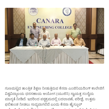
ಗುಣಮಟ್ಟದ
ತಾಂತ್ರಿಕ
ಶಿಕ್ಷಣ
ನೀಡುತ್ತಿರುವ
ಕೆನರಾ
ಎಂಜಿನಿಯರಿಂಗ್
ಕಾಲೇಜಿಗೆ
ವಿಶ್ವವಿದ್ಯಾಲಯ
ಧನಸಹಾಯ
ಆಯೋಗ
(
ಯುಜಿಸಿ
)
ಸ್ವಾಯತ್ತ
ಸಂಸ್ಥೆಯ
ಮಾನ್ಯತೆ
ನೀಡಿದೆ
.
ಇದರಿಂದ
ಪಠ್ಯಕ್ರಮದಲ್ಲಿ
ಬದಲಾವಣೆ
,
ಪರೀಕ್ಷೆ
,
ಉತ್ತಮ
ಫಲಿತಾಂಶ
ನೀಡಲು
ಸಾಧ್ಯವಾಗಲಿದೆ
ಎಂದು
ಕೆನರಾ
ಹೈಸ್ಕೂಲ್