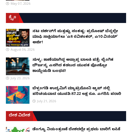
May 07, 2026
ಕ್ರೈಂ
ನಟ ದರ್ಶನ್‌ಗೆ ಮತ್ತಷ್ಟು ಸಂಕಷ್ಟ: ಪ್ರದೋಷ್ ಬೆನ್ನಲ್ಲೇ
ಮಾಫಿ ಸಾಕ್ಷಿಯಾಗಲು 'ಎ8 ರವಿಶಂಕರ್, ಎ10 ವಿನಯ್'
ಅರ್ಜಿ!
August 06, 2026
ಸುಳ್ಯ: ಕಾಣೆಯಾಗಿದ್ದ ಅಪ್ರಾಪ್ತ ಬಾಲಕಿ ಪತ್ತೆ; ಲೈಂಗಿಕ
ದೌರ್ಜನ್ಯ ಎಸಗಿದ ಕಡಬದ ಯುವಕ ಪೋಕ್ಸೋ
ಕಾಯ್ದೆಯಡಿ ಬಂಧನ!
July 23, 2026
ಬೆಳ್ತಂಗಡಿ ಉದ್ಯಮಿಗೆ ಮ್ಯಾಟ್ರಿಮೋನಿ ಆ್ಯಪ್ ನಲ್ಲಿ
ಪರಿಚಯವಾದ ಯುವತಿ:87.22 ಲಕ್ಷ ರೂ. ಎಗರಿಸಿ ಪರಾರಿ
July 21, 2026
ದೇಶ ವಿದೇಶ
ಡೆಂಗ್ಯೂ ನಿಯಂತ್ರಣಕ್ಕೆ ದೇಶದಲ್ಲೇ ಪ್ರಥಮ ಬಾರಿಗೆ ಲಸಿಕೆ