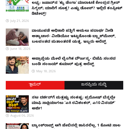
ಲಭ್ಯ: ಜಪಾನ್‌ನ 'ಕ್ಯು ಡೆಂಗಾ' ಮಾರಾಟಕ್ಕೆ ಕೇಂದ್ರದ ಗ್ರೀನ್
ಸಿಗ್ನಲ್; ಯಾರಿಗೆ ಸೂಕ್ತ? ಎಷ್ಟು ಡೋಸ್? ಇಲ್ಲಿದೆ ಕಂಪ್ಲೀಟ್
ಡಿಟೇಲ್ಸ್!
July 21, 2026
ವಾಯುಪಡೆ ಅಧಿಕಾರಿ ಪತ್ನಿಗೆ ಅಮಲು ಪದಾರ್ಥ ನೀಡಿ
ಅತ್ಯಾಚಾರ- ವೀಡಿಯೋ ಇಟ್ಟುಕೊಂಡು ಬ್ಲ್ಯಾಕ್‌ಮೇಲ್,
ಬಲವಂತದ ಮತಾಂತರಕ್ಕೆ ಯತ್ನ, ಇಬ್ಬರು ಅರೆಸ್ಟ್
June 18, 2026
ಅಪ್ರಾಪ್ತೆಯ ಮೇಲೆ ಲೈಂಗಿಕ ದೌರ್ಜನ್ಯ- ಬಿಜೆಪಿ ಸಂಸದ
ಬಂಡಿ ಸಂಜಯ್ ಕುಮಾರ್ ಪುತ್ರ ಅರೆಸ್ಟ್
May 18, 2026
ಗ್ಲಾಮರ್
ಜನಪ್ರಿಯ ಸುದ್ದಿ
ನಟ ದರ್ಶನ್‌ಗೆ ಮತ್ತಷ್ಟು ಸಂಕಷ್ಟ: ಪ್ರದೋಷ್ ಬೆನ್ನಲ್ಲೇ
ಮಾಫಿ ಸಾಕ್ಷಿಯಾಗಲು 'ಎ8 ರವಿಶಂಕರ್, ಎ10 ವಿನಯ್'
ಅರ್ಜಿ!
August 06, 2026
ಬ್ಯಾಂಕ್‌ರಾಪ್ಟ್‌ ಆಗಿ ಜೇಬಿನಲ್ಲಿ ಕಾಸಿರಲಿಲ್ಲ, ₹1 ಕೋಟಿ ಸಾಲ