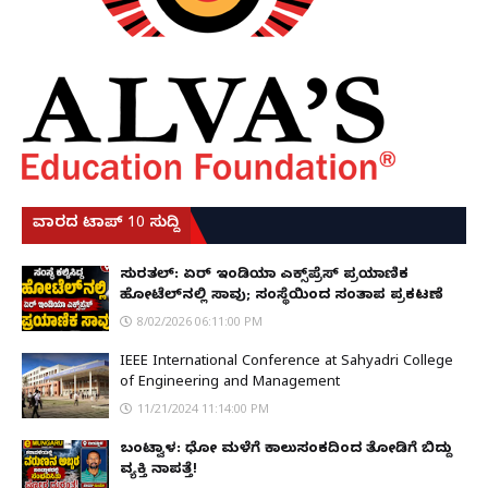
ವಾರದ ಟಾಪ್ 10 ಸುದ್ದಿ
ಸುರತ್ಕಲ್: ಏರ್ ಇಂಡಿಯಾ ಎಕ್ಸ್‌ಪ್ರೆಸ್ ಪ್ರಯಾಣಿಕ
ಹೋಟೆಲ್‌ನಲ್ಲಿ ಸಾವು; ಸಂಸ್ಥೆಯಿಂದ ಸಂತಾಪ ಪ್ರಕಟಣೆ
8/02/2026 06:11:00 PM
IEEE International Conference at Sahyadri College
of Engineering and Management
11/21/2024 11:14:00 PM
ಬಂಟ್ವಾಳ: ಧೋ ಮಳೆಗೆ ಕಾಲುಸಂಕದಿಂದ ತೋಡಿಗೆ ಬಿದ್ದು
ವ್ಯಕ್ತಿ ನಾಪತ್ತೆ!