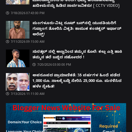
ಮಾರಕಾಸ್ತ್ರದಿಂದ ನೌಕರರಿಗೆ ಧಮ್ಕಿ; ಹರಸಾಹಸಪಟ್ಟು
ಖದೀಮನನ್ನು ಹಿಡಿದ ಸಾರ್ವಜನಿಕರು! ( CCTV VIDEO)
7/18/2026 07:43:00 PM
ಮಂಗಳೂರು-ವಿಟ್ಲ ರೂಟ್ ಬಸ್‌ನಲ್ಲಿ ಯುವತಿಯರಿಗೆ
ಗುಪ್ತಾಂಗ ತೋರಿಸಿ ವಿಕೃತಿ: ಕಾಮುಕ ಕಂಡಕ್ಟರ್ ಇರ್ಫಾನ್
ಅರೆಸ್ಟ್!
7/11/2026 09:15:00 AM
ಸುರತ್ಕಲ್ ನಲ್ಲಿ ಅಣ್ಣನಿಂದ ತಮ್ಮನ ಕೊಲೆ: ಕಲ್ಲು ಎತ್ತಿ ಹಾಕಿ
ತಮ್ಮನ ತಲೆ ಜಜ್ಜಿದ ಸಹೋದರ !
7/20/2026 03:00:00 PM
ಅಪರೂಪದ ಪ್ರಾಮಾಣಿಕತೆ: 35 ವರ್ಷಗಳ ಹಿಂದೆ ಪಡೆದ
1,000 ರೂ. ಸಾಲಕ್ಕೆ ಬಡ್ಡಿ ಸೇರಿಸಿ 25,000 ರೂ. ಮರಳಿಸಿದ
ಹಳೇ ಸ್ನೇಹಿತ!
7/13/2026 11:11:00 AM