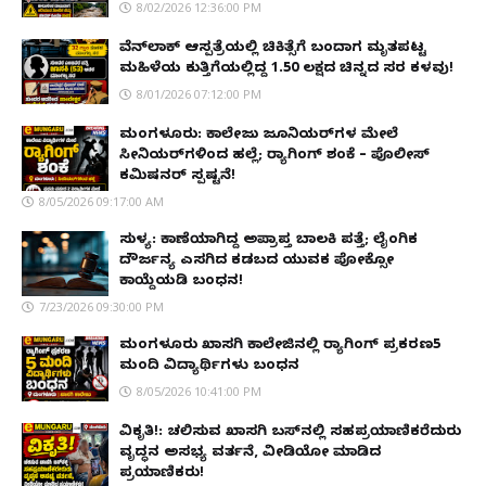
8/02/2026 12:36:00 PM
ವೆನ್‌ಲಾಕ್ ಆಸ್ಪತ್ರೆಯಲ್ಲಿ ಚಿಕಿತ್ಸೆಗೆ ಬಂದಾಗ ಮೃತಪಟ್ಟ
ಮಹಿಳೆಯ ಕುತ್ತಿಗೆಯಲ್ಲಿದ್ದ ₹1.50 ಲಕ್ಷದ ಚಿನ್ನದ ಸರ ಕಳವು!
8/01/2026 07:12:00 PM
ಮಂಗಳೂರು: ಕಾಲೇಜು ಜೂನಿಯರ್‌ಗಳ ಮೇಲೆ
ಸೀನಿಯರ್‌ಗಳಿಂದ ಹಲ್ಲೆ; ರ‌್ಯಾಗಿಂಗ್ ಶಂಕೆ – ಪೊಲೀಸ್
ಕಮಿಷನರ್ ಸ್ಪಷ್ಟನೆ!
8/05/2026 09:17:00 AM
ಸುಳ್ಯ: ಕಾಣೆಯಾಗಿದ್ದ ಅಪ್ರಾಪ್ತ ಬಾಲಕಿ ಪತ್ತೆ; ಲೈಂಗಿಕ
ದೌರ್ಜನ್ಯ ಎಸಗಿದ ಕಡಬದ ಯುವಕ ಪೋಕ್ಸೋ
ಕಾಯ್ದೆಯಡಿ ಬಂಧನ!
7/23/2026 09:30:00 PM
ಮಂಗಳೂರು ಖಾಸಗಿ ಕಾಲೇಜಿನಲ್ಲಿ ರ‌್ಯಾಗಿಂಗ್ ಪ್ರಕರಣ5
ಮಂದಿ ವಿದ್ಯಾರ್ಥಿಗಳು ಬಂಧನ
8/05/2026 10:41:00 PM
ವಿಕೃತಿ!: ಚಲಿಸುವ ಖಾಸಗಿ ಬಸ್‌ನಲ್ಲಿ ಸಹಪ್ರಯಾಣಿಕರೆದುರು
ವೃದ್ಧನ ಅಸಭ್ಯ ವರ್ತನೆ, ವೀಡಿಯೋ ಮಾಡಿದ
ಪ್ರಯಾಣಿಕರು!