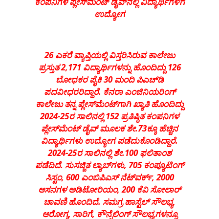
ಕಂಪನಿಗಳ
ಪ್ಲೇಸ್
ಮೆಂಟ್
ಡೈವ್
ನಲ್ಲಿ
ವಿದ್ಯಾರ್ಥಿಗಳಿಗೆ
ಉದ್ಯೋಗ
26
ಎಕರೆ
ವ್ಯಾಪ್ತಿಯಲ್ಲಿ
ವಿಸ್ತರಿಸಿರುವ
ಕಾಲೇಜು
ಪ್ರಸ್ತುತ
2,171
ವಿದ್ಯಾರ್ಥಿಗಳನ್ನು
ಹೊಂದಿದ್ದು
126
ಬೋಧಕರ
ಪೈಕಿ
30
ಮಂದಿ
ಪಿಎಚ್
ಡಿ
ಪದವೀಧರರಿದ್ದಾರೆ
.
ಕೆನರಾ
ಎಂಜಿನಿಯರಿಂಗ್
ಕಾಲೇಜು
ತನ್ನ
ಪ್ಲೇಸ್
ಮೆಂಟ್
ಗಾಗಿ
ಖ್ಯಾತಿ
ಹೊಂದಿದ್ದು
2024-25
ರ
ಸಾಲಿನಲ್ಲಿ
152
ಪ್ರತಿಷ್ಠಿತ
ಕಂಪನಿಗಳ
ಪ್ಲೇಸ್
ಮೆಂಟ್
ಡೈವ್
ಮೂಲಕ
ಶೇ
.73
ಕ್ಕೂ
ಹೆಚ್ಚಿನ
ವಿದ್ಯಾರ್ಥಿಗಳು
ಉದ್ಯೋಗ
ಪಡೆದುಕೊಂಡಿದ್ದಾರೆ
.
2024-25
ರ
ಸಾಲಿನಲ್ಲಿ
ಶೇ
.100
ಫಲಿತಾಂಶ
ಪಡೆದಿದೆ
.
ಸುಸಜ್ಜಿತ
ಲ್ಯಾಬ್
ಗಳು
, 705
ಕಂಪ್ಯೂಟಿಂಗ್
ಸಿಸ್ಟಂ
, 600
ಎಂಬಿಪಿಎಸ್
ನೆಟ್
ವರ್ಕ್
, 2000
ಆಸನಗಳ
ಅಡಿಟೋರಿಯಂ
, 200
ಕೆವಿ
ಸೋಲಾರ್
ಚಾವಣಿ
ಹೊಂದಿದೆ
.
ಸಮಗ್ರ
ಹಾಸ್ಟೆಲ್
ಸೌಲಭ್ಯ
,
ಆರೋಗ್ಯ
,
ಸಾರಿಗೆ
,
ಕೌನ್ಸೆಲಿಂಗ್
ಸೌಲಭ್ಯಗಳನ್ನೂ