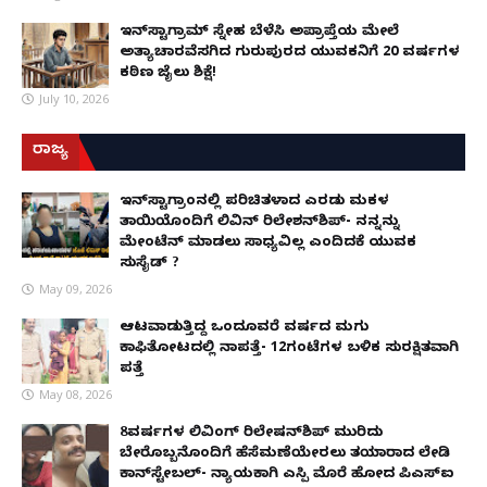
ಇನ್‌ಸ್ಟಾಗ್ರಾಮ್ ಸ್ನೇಹ ಬೆಳೆಸಿ ಅಪ್ರಾಪ್ತೆಯ ಮೇಲೆ
ಅತ್ಯಾಚಾರವೆಸಗಿದ ಗುರುಪುರದ ಯುವಕನಿಗೆ 20 ವರ್ಷಗಳ
ಕಠಿಣ ಜೈಲು ಶಿಕ್ಷೆ!
July 10, 2026
ರಾಜ್ಯ
ಇನ್​ಸ್ಟಾಗ್ರಾಂನಲ್ಲಿ ಪರಿಚಿತಳಾದ ಎರಡು ಮಕ್ಕಳ
ತಾಯಿಯೊಂದಿಗೆ ಲಿವಿನ್ ರಿಲೇಶನ್​ಶಿಪ್- ನನ್ನನ್ನು
ಮೇಂಟೆನ್ ಮಾಡಲು ಸಾಧ್ಯವಿಲ್ಲ ಎಂದಿದಕ್ಕೆ ಯುವಕ
ಸುಸೈಡ್ ?
May 09, 2026
ಆಟವಾಡುತ್ತಿದ್ದ ಒಂದೂವರೆ ವರ್ಷದ ಮಗು
ಕಾಫಿತೋಟದಲ್ಲಿ ನಾಪತ್ತೆ- 12ಗಂಟೆಗಳ ಬಳಿಕ ಸುರಕ್ಷಿತವಾಗಿ
ಪತ್ತೆ
May 08, 2026
8ವರ್ಷಗಳ ಲಿವಿಂಗ್‌ ರಿಲೇಷನ್‌ಶಿಪ್ ಮುರಿದು
ಬೇರೊಬ್ಬನೊಂದಿಗೆ ಹೆಸೆಮಣೆಯೇರಲು ತಯಾರಾದ ಲೇಡಿ
ಕಾನ್‌ಸ್ಟೇಬಲ್- ನ್ಯಾಯಕ್ಕಾಗಿ ಎಸ್ಪಿ ಮೊರೆ ಹೋದ ಪಿಎಸ್ಐ