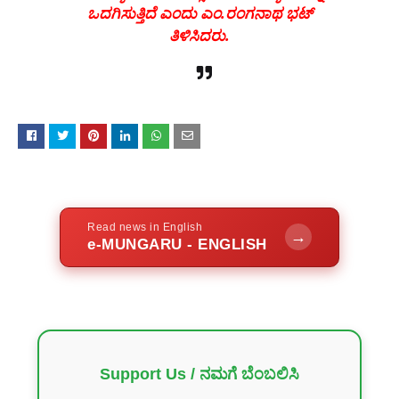
ಒದಗಿಸುತ್ತಿದೆ
ಎಂದು
ಎಂ
.
ರಂಗನಾಥ
ಭಟ್
ತಿಳಿಸಿದರು
.
Read news in English
→
e-MUNGARU - ENGLISH
Support Us / ನಮಗೆ ಬೆಂಬಲಿಸಿ