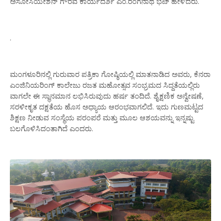
ಅಸೋಸಿಯೇಶನ್
ಗೌರವ
ಕಾರ್ಯದರ್ಶಿ
ಎಂ
.
ರಂಗನಾಥ
ಭಟ್
ಹೇಳಿದರು
.
.
ಮಂಗಳೂರಿನಲ್ಲಿ
ಗುರುವಾರ
ಪತ್ರಿಕಾ
ಗೋಷ್ಠಿಯಲ್ಲಿ
ಮಾತನಾಡಿದ
ಅವರು
,
ಕೆನರಾ
ಎಂಜಿನಿಯರಿಂಗ್
ಕಾಲೇಜು
ರಜತ
ಮಹೋತ್ಸವ
ಸಂಭ್ರಮದ
ಸಿದ್ದತೆಯಲ್ಲಿರು
ವಾಗಲೇ
ಈ
ಸ್ಥಾನಮಾನ
ಲಭಿಸಿರುವುದು
ಹರ್ಷ
ತಂದಿದೆ
.
ಶೈಕ್ಷಣಿಕ
ಅನ್ವೇಷಣೆ
,
ಸರಳೀಕೃತ
ದಕ್ಷತೆಯ
ಹೊಸ
ಅಧ್ಯಾಯ
ಆರಂಭವಾಗಲಿದೆ
.
ಇದು
ಗುಣಮಟ್ಟದ
ಶಿಕ್ಷಣ
ನೀಡುವ
ಸಂಸ್ಥೆಯ
ಪರಂಪರೆ
ಮತ್ತು
ಮೂಲ
ಆಶಯವನ್ನು
ಇನ್ನಷ್ಟು
ಬಲಗೊಳಿಸಿದಂತಾಗಿದೆ
ಎಂದರು
.