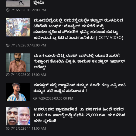
ಪ್ರೇಮಿ
7/16/2026 08:29:00 PM
ಮೂಡಬಿದ್ರೆಯಲ್ಲಿ ನಡುರಸ್ತೆಯಲ್ಲೇ ತಲ್ವಾರ್ ಝಳಪಿಸಿದ
ಕಿಡಿಗೇಡಿ ಬಂಧನ: ಮೊಬೈಲ್ ಮಳಿಗೆಗೆ ನುಗ್ಗಿ
ಮಾರಕಾಸ್ತ್ರದಿಂದ ನೌಕರರಿಗೆ ಧಮ್ಕಿ; ಹರಸಾಹಸಪಟ್ಟು
ಖದೀಮನನ್ನು ಹಿಡಿದ ಸಾರ್ವಜನಿಕರು! ( CCTV VIDEO)
7/18/2026 07:43:00 PM
ಮಂಗಳೂರು-ವಿಟ್ಲ ರೂಟ್ ಬಸ್‌ನಲ್ಲಿ ಯುವತಿಯರಿಗೆ
ಗುಪ್ತಾಂಗ ತೋರಿಸಿ ವಿಕೃತಿ: ಕಾಮುಕ ಕಂಡಕ್ಟರ್ ಇರ್ಫಾನ್
ಅರೆಸ್ಟ್!
7/11/2026 09:15:00 AM
ಸುರತ್ಕಲ್ ನಲ್ಲಿ ಅಣ್ಣನಿಂದ ತಮ್ಮನ ಕೊಲೆ: ಕಲ್ಲು ಎತ್ತಿ ಹಾಕಿ
ತಮ್ಮನ ತಲೆ ಜಜ್ಜಿದ ಸಹೋದರ !
7/20/2026 03:00:00 PM
ಅಪರೂಪದ ಪ್ರಾಮಾಣಿಕತೆ: 35 ವರ್ಷಗಳ ಹಿಂದೆ ಪಡೆದ
1,000 ರೂ. ಸಾಲಕ್ಕೆ ಬಡ್ಡಿ ಸೇರಿಸಿ 25,000 ರೂ. ಮರಳಿಸಿದ
ಹಳೇ ಸ್ನೇಹಿತ!
7/13/2026 11:11:00 AM