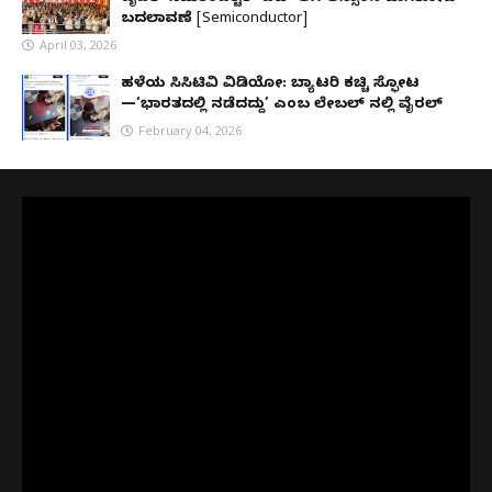
ಬದಲಾವಣೆ [Semiconductor]
April 03, 2026
ಹಳೆಯ ಸಿಸಿಟಿವಿ ವಿಡಿಯೋ: ಬ್ಯಾಟರಿ ಕಚ್ಚಿ ಸ್ಫೋಟ
—‘ಭಾರತದಲ್ಲಿ ನಡೆದದ್ದು’ ಎಂಬ ಲೇಬಲ್ ನಲ್ಲಿ ವೈರಲ್
February 04, 2026