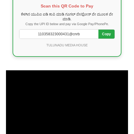
Scan this QR Code to Pay
ಕೆಳಗಿನ ಯುಪಿಐ ಐಡಿ ಕಾಪಿ ಮಾಡಿ ಗೂಗಲ್ ಪೇ/ಫೋನ್ ಪೇ ಮೂಲಕ ಪೇ
ಮಾಡಿ.
Copy the UPI ID below and pay via Google Pay/PhonePe.
Copy
TULUNADU MEDIA HOUSE