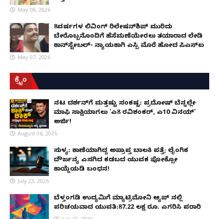
May 08, 2026
8ವರ್ಷಗಳ ಲಿವಿಂಗ್‌ ರಿಲೇಷನ್‌ಶಿಪ್ ಮುರಿದು
ಬೇರೊಬ್ಬನೊಂದಿಗೆ ಹೆಸೆಮಣೆಯೇರಲು ತಯಾರಾದ ಲೇಡಿ
ಕಾನ್‌ಸ್ಟೇಬಲ್- ನ್ಯಾಯಕ್ಕಾಗಿ ಎಸ್ಪಿ ಮೊರೆ ಹೋದ ಪಿಎಸ್ಐ
May 07, 2026
ಕ್ರೈಂ
ನಟ ದರ್ಶನ್‌ಗೆ ಮತ್ತಷ್ಟು ಸಂಕಷ್ಟ: ಪ್ರದೋಷ್ ಬೆನ್ನಲ್ಲೇ
ಮಾಫಿ ಸಾಕ್ಷಿಯಾಗಲು 'ಎ8 ರವಿಶಂಕರ್, ಎ10 ವಿನಯ್'
ಅರ್ಜಿ!
August 06, 2026
ಸುಳ್ಯ: ಕಾಣೆಯಾಗಿದ್ದ ಅಪ್ರಾಪ್ತ ಬಾಲಕಿ ಪತ್ತೆ; ಲೈಂಗಿಕ
ದೌರ್ಜನ್ಯ ಎಸಗಿದ ಕಡಬದ ಯುವಕ ಪೋಕ್ಸೋ
ಕಾಯ್ದೆಯಡಿ ಬಂಧನ!
July 23, 2026
ಬೆಳ್ತಂಗಡಿ ಉದ್ಯಮಿಗೆ ಮ್ಯಾಟ್ರಿಮೋನಿ ಆ್ಯಪ್ ನಲ್ಲಿ
ಪರಿಚಯವಾದ ಯುವತಿ:87.22 ಲಕ್ಷ ರೂ. ಎಗರಿಸಿ ಪರಾರಿ
July 21, 2026