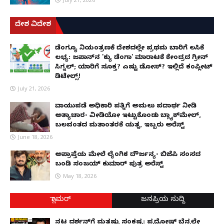
ದೇಶ ವಿದೇಶ
ಡೆಂಗ್ಯೂ ನಿಯಂತ್ರಣಕ್ಕೆ ದೇಶದಲ್ಲೇ ಪ್ರಥಮ ಬಾರಿಗೆ ಲಸಿಕೆ
ಲಭ್ಯ: ಜಪಾನ್‌ನ 'ಕ್ಯು ಡೆಂಗಾ' ಮಾರಾಟಕ್ಕೆ ಕೇಂದ್ರದ ಗ್ರೀನ್
ಸಿಗ್ನಲ್; ಯಾರಿಗೆ ಸೂಕ್ತ? ಎಷ್ಟು ಡೋಸ್? ಇಲ್ಲಿದೆ ಕಂಪ್ಲೀಟ್
ಡಿಟೇಲ್ಸ್!
July 21, 2026
ವಾಯುಪಡೆ ಅಧಿಕಾರಿ ಪತ್ನಿಗೆ ಅಮಲು ಪದಾರ್ಥ ನೀಡಿ
ಅತ್ಯಾಚಾರ- ವೀಡಿಯೋ ಇಟ್ಟುಕೊಂಡು ಬ್ಲ್ಯಾಕ್‌ಮೇಲ್,
ಬಲವಂತದ ಮತಾಂತರಕ್ಕೆ ಯತ್ನ, ಇಬ್ಬರು ಅರೆಸ್ಟ್
June 18, 2026
ಅಪ್ರಾಪ್ತೆಯ ಮೇಲೆ ಲೈಂಗಿಕ ದೌರ್ಜನ್ಯ- ಬಿಜೆಪಿ ಸಂಸದ
ಬಂಡಿ ಸಂಜಯ್ ಕುಮಾರ್ ಪುತ್ರ ಅರೆಸ್ಟ್
May 18, 2026
ಗ್ಲಾಮರ್
ಜನಪ್ರಿಯ ಸುದ್ದಿ
ನಟ ದರ್ಶನ್‌ಗೆ ಮತ್ತಷ್ಟು ಸಂಕಷ್ಟ: ಪ್ರದೋಷ್ ಬೆನ್ನಲ್ಲೇ