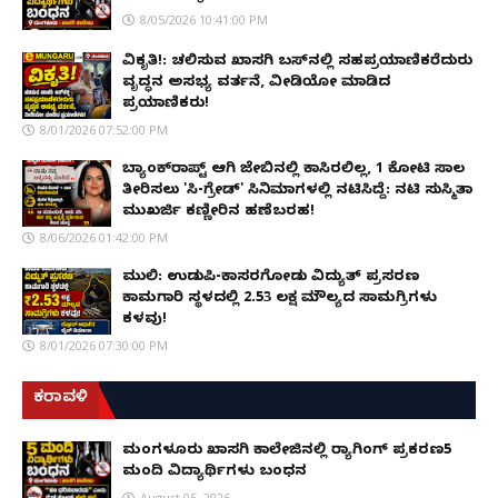
8/05/2026 10:41:00 PM
ವಿಕೃತಿ!: ಚಲಿಸುವ ಖಾಸಗಿ ಬಸ್‌ನಲ್ಲಿ ಸಹಪ್ರಯಾಣಿಕರೆದುರು
ವೃದ್ಧನ ಅಸಭ್ಯ ವರ್ತನೆ, ವೀಡಿಯೋ ಮಾಡಿದ
ಪ್ರಯಾಣಿಕರು!
8/01/2026 07:52:00 PM
ಬ್ಯಾಂಕ್‌ರಾಪ್ಟ್‌ ಆಗಿ ಜೇಬಿನಲ್ಲಿ ಕಾಸಿರಲಿಲ್ಲ, ₹1 ಕೋಟಿ ಸಾಲ
ತೀರಿಸಲು 'ಸಿ-ಗ್ರೇಡ್' ಸಿನಿಮಾಗಳಲ್ಲಿ ನಟಿಸಿದ್ದೆ: ನಟಿ ಸುಸ್ಮಿತಾ
ಮುಖರ್ಜಿ ಕಣ್ಣೀರಿನ ಹಣೆಬರಹ!
8/06/2026 01:42:00 PM
ಮುಲ್ಕಿ: ಉಡುಪಿ-ಕಾಸರಗೋಡು ವಿದ್ಯುತ್ ಪ್ರಸರಣ
ಕಾಮಗಾರಿ ಸ್ಥಳದಲ್ಲಿ ₹2.53 ಲಕ್ಷ ಮೌಲ್ಯದ ಸಾಮಗ್ರಿಗಳು
ಕಳವು!
8/01/2026 07:30:00 PM
ಕರಾವಳಿ
ಮಂಗಳೂರು ಖಾಸಗಿ ಕಾಲೇಜಿನಲ್ಲಿ ರ‌್ಯಾಗಿಂಗ್ ಪ್ರಕರಣ5
ಮಂದಿ ವಿದ್ಯಾರ್ಥಿಗಳು ಬಂಧನ
August 05, 2026