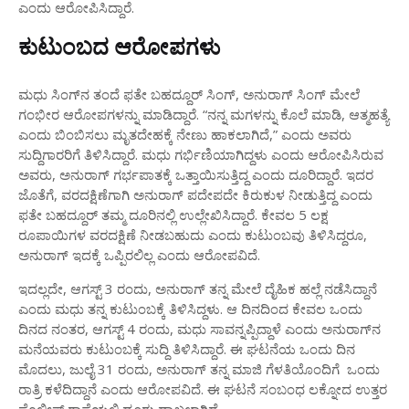
ಎಂದು ಆರೋಪಿಸಿದ್ದಾರೆ.
ಕುಟುಂಬದ ಆರೋಪಗಳು
ಮಧು ಸಿಂಗ್‌ನ ತಂದೆ ಫತೇ ಬಹದ್ದೂರ್ ಸಿಂಗ್, ಅನುರಾಗ್ ಸಿಂಗ್ ಮೇಲೆ
ಗಂಭೀರ ಆರೋಪಗಳನ್ನು ಮಾಡಿದ್ದಾರೆ. “ನನ್ನ ಮಗಳನ್ನು ಕೊಲೆ ಮಾಡಿ, ಆತ್ಮಹತ್ಯೆ
ಎಂದು ಬಿಂಬಿಸಲು ಮೃತದೇಹಕ್ಕೆ ನೇಣು ಹಾಕಲಾಗಿದೆ,” ಎಂದು ಅವರು
ಸುದ್ದಿಗಾರರಿಗೆ ತಿಳಿಸಿದ್ದಾರೆ. ಮಧು ಗರ್ಭಿಣಿಯಾಗಿದ್ದಳು ಎಂದು ಆರೋಪಿಸಿರುವ
ಅವರು, ಅನುರಾಗ್ ಗರ್ಭಪಾತಕ್ಕೆ ಒತ್ತಾಯಿಸುತ್ತಿದ್ದ ಎಂದು ದೂರಿದ್ದಾರೆ. ಇದರ
ಜೊತೆಗೆ, ವರದಕ್ಷಿಣೆಗಾಗಿ ಅನುರಾಗ್ ಪದೇಪದೇ ಕಿರುಕುಳ ನೀಡುತ್ತಿದ್ದ ಎಂದು
ಫತೇ ಬಹದ್ದೂರ್ ತಮ್ಮ ದೂರಿನಲ್ಲಿ ಉಲ್ಲೇಖಿಸಿದ್ದಾರೆ. ಕೇವಲ 5 ಲಕ್ಷ
ರೂಪಾಯಿಗಳ ವರದಕ್ಷಿಣೆ ನೀಡಬಹುದು ಎಂದು ಕುಟುಂಬವು ತಿಳಿಸಿದ್ದರೂ,
ಅನುರಾಗ್ ಇದಕ್ಕೆ ಒಪ್ಪಿರಲಿಲ್ಲ ಎಂದು ಆರೋಪವಿದೆ.
ಇದಲ್ಲದೇ, ಆಗಸ್ಟ್ 3 ರಂದು, ಅನುರಾಗ್ ತನ್ನ ಮೇಲೆ ದೈಹಿಕ ಹಲ್ಲೆ ನಡೆಸಿದ್ದಾನೆ
ಎಂದು ಮಧು ತನ್ನ ಕುಟುಂಬಕ್ಕೆ ತಿಳಿಸಿದ್ದಳು. ಆ ದಿನದಿಂದ ಕೇವಲ ಒಂದು
ದಿನದ ನಂತರ, ಆಗಸ್ಟ್ 4 ರಂದು, ಮಧು ಸಾವನ್ನಪ್ಪಿದ್ದಾಳೆ ಎಂದು ಅನುರಾಗ್‌ನ
ಮನೆಯವರು ಕುಟುಂಬಕ್ಕೆ ಸುದ್ದಿ ತಿಳಿಸಿದ್ದಾರೆ. ಈ ಘಟನೆಯ ಒಂದು ದಿನ
ಮೊದಲು, ಜುಲೈ 31 ರಂದು, ಅನುರಾಗ್ ತನ್ನ ಮಾಜಿ ಗೆಳತಿಯೊಂದಿಗೆ ಒಂದು
ರಾತ್ರಿ ಕಳೆದಿದ್ದಾನೆ ಎಂದು ಆರೋಪವಿದೆ. ಈ ಘಟನೆ ಸಂಬಂಧ ಲಕ್ನೋದ ಉತ್ತರ
ಪೊಲೀಸ್ ಠಾಣೆಯಲ್ಲಿ ದೂರು ದಾಖಲಾಗಿದೆ.