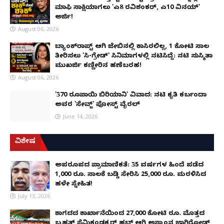
ಮಾಫಿ ಸಾಕ್ಷಿಯಾಗಲು 'ಎ8 ರವಿಶಂಕರ್, ಎ10 ವಿನಯ್'
ಅರ್ಜಿ!
August 06, 2026
ಬ್ಯಾಂಕ್‌ರಾಪ್ಟ್‌ ಆಗಿ ಜೇಬಿನಲ್ಲಿ ಕಾಸಿರಲಿಲ್ಲ, ₹1 ಕೋಟಿ ಸಾಲ
ತೀರಿಸಲು 'ಸಿ-ಗ್ರೇಡ್' ಸಿನಿಮಾಗಳಲ್ಲಿ ನಟಿಸಿದ್ದೆ: ನಟಿ ಸುಸ್ಮಿತಾ
ಮುಖರ್ಜಿ ಕಣ್ಣೀರಿನ ಹಣೆಬರಹ!
August 06, 2026
'370 ರೂಪಾಯಿ ಬಿರಿಯಾನಿ' ವಿವಾದ: ನಟಿ ಕೃತಿ ಕರ್ಬಂದಾ
ಅವರ 'ಸೇವ್ಜ್' ಪೋಸ್ಟ್ ವೈರಲ್
June 14, 2026
ವಿಶೇಷ
ಅಪರೂಪದ ಪ್ರಾಮಾಣಿಕತೆ: 35 ವರ್ಷಗಳ ಹಿಂದೆ ಪಡೆದ
1,000 ರೂ. ಸಾಲಕ್ಕೆ ಬಡ್ಡಿ ಸೇರಿಸಿ 25,000 ರೂ. ಮರಳಿಸಿದ
ಹಳೇ ಸ್ನೇಹಿತ!
July 13, 2026
ಕಾಗದದ ಕಾರ್ಖಾನೆಯಿಂದ 27,000 ಕೋಟಿ ರೂ. ಮೊತ್ತದ
ಬೃಹತ್ ಸೆಮಿಕಂಡಕ್ಟರ್ ಹಬ್ ಆಗಿ ಅಸ್ಸಾಂನ ಜಾಗಿರೋಡ್