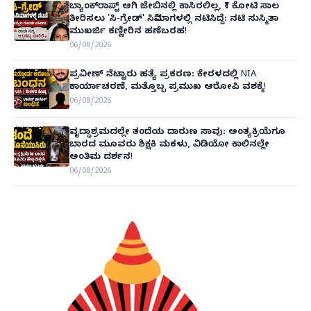
ಬ್ಯಾಂಕ್‌ರಾಪ್ಟ್‌ ಆಗಿ ಜೇಬಿನಲ್ಲಿ ಕಾಸಿರಲಿಲ್ಲ, ₹1 ಕೋಟಿ ಸಾಲ
ತೀರಿಸಲು 'ಸಿ-ಗ್ರೇಡ್' ಸಿನಿಮಾಗಳಲ್ಲಿ ನಟಿಸಿದ್ದೆ: ನಟಿ ಸುಸ್ಮಿತಾ
ಮುಖರ್ಜಿ ಕಣ್ಣೀರಿನ ಹಣೆಬರಹ!
06/08/2026
ಪ್ರವೀಣ್ ನೆಟ್ಟಾರು ಹತ್ಯೆ ಪ್ರಕರಣ: ಕೇರಳದಲ್ಲಿ NIA
ಕಾರ್ಯಾಚರಣೆ, ಮತ್ತೊಬ್ಬ ಪ್ರಮುಖ ಆರೋಪಿ ವಶಕ್ಕೆ!
06/08/2026
ವೃದ್ಧಾಶ್ರಮದಲ್ಲೇ ತಂದೆಯ ದಾರುಣ ಸಾವು: ಅಂತ್ಯಕ್ರಿಯೆಗೂ
ಬಾರದ ಮೂವರು ಶಿಕ್ಷಕಿ ಮಕಳು, ವಿಡಿಯೋ ಕಾಲಿನಲ್ಲೇ
ಅಂತಿಮ ದರ್ಶನ!
06/08/2026