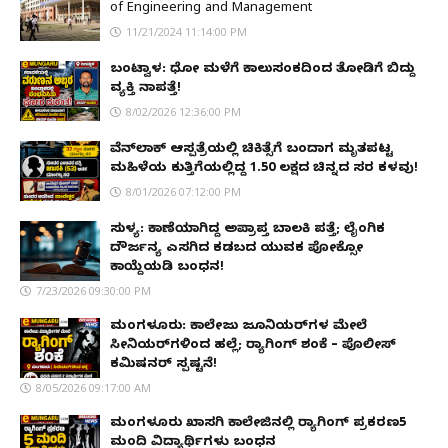
of Engineering and Management
11/21/2024 11:14:00 PM
ಬಂಟ್ವಾಳ: ಧೋ ಮಳೆಗೆ ಕಾಲುಸಂಕದಿಂದ ತೋಡಿಗೆ ಬಿದ್ದು
ವ್ಯಕ್ತಿ ನಾಪತ್ತೆ!
8/02/2026 12:36:00 PM
ವೆನ್‌ಲಾಕ್ ಆಸ್ಪತ್ರೆಯಲ್ಲಿ ಚಿಕಿತ್ಸೆಗೆ ಬಂದಾಗ ಮೃತಪಟ್ಟ
ಮಹಿಳೆಯ ಕುತ್ತಿಗೆಯಲ್ಲಿದ್ದ ₹1.50 ಲಕ್ಷದ ಚಿನ್ನದ ಸರ ಕಳವು!
8/01/2026 07:12:00 PM
ಸುಳ್ಯ: ಕಾಣೆಯಾಗಿದ್ದ ಅಪ್ರಾಪ್ತ ಬಾಲಕಿ ಪತ್ತೆ; ಲೈಂಗಿಕ
ದೌರ್ಜನ್ಯ ಎಸಗಿದ ಕಡಬದ ಯುವಕ ಪೋಕ್ಸೋ
ಕಾಯ್ದೆಯಡಿ ಬಂಧನ!
7/23/2026 09:30:00 PM
ಮಂಗಳೂರು: ಕಾಲೇಜು ಜೂನಿಯರ್‌ಗಳ ಮೇಲೆ
ಸೀನಿಯರ್‌ಗಳಿಂದ ಹಲ್ಲೆ; ರ‌್ಯಾಗಿಂಗ್ ಶಂಕೆ – ಪೊಲೀಸ್
ಕಮಿಷನರ್ ಸ್ಪಷ್ಟನೆ!
8/05/2026 09:17:00 AM
ಮಂಗಳೂರು ಖಾಸಗಿ ಕಾಲೇಜಿನಲ್ಲಿ ರ‌್ಯಾಗಿಂಗ್ ಪ್ರಕರಣ5
ಮಂದಿ ವಿದ್ಯಾರ್ಥಿಗಳು ಬಂಧನ