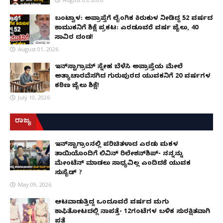
ಬಂಟ್ವಾಳ: ಅಪ್ರಾಪ್ತೆಗೆ ಲೈಂಗಿಕ ಕಿರುಕುಳ ನೀಡಿದ್ದ 52 ವರ್ಷದ
ಕಾಮುಕನಿಗೆ ಶಿಕ್ಷೆ ಪ್ರಕಟ: ಎರಡೂವರೆ ವರ್ಷ ಜೈಲು, ₹40
ಸಾವಿರ ದಂಡ!
August 01, 2026
ಇನ್‌ಸ್ಟಾಗ್ರಾಮ್ ಸ್ನೇಹ ಬೆಳೆಸಿ ಅಪ್ರಾಪ್ತೆಯ ಮೇಲೆ
ಅತ್ಯಾಚಾರವೆಸಗಿದ ಗುರುಪುರದ ಯುವಕನಿಗೆ 20 ವರ್ಷಗಳ
ಕಠಿಣ ಜೈಲು ಶಿಕ್ಷೆ!
July 10, 2026
ರಾಜ್ಯ
ಇನ್​ಸ್ಟಾಗ್ರಾಂನಲ್ಲಿ ಪರಿಚಿತಳಾದ ಎರಡು ಮಕ್ಕಳ
ತಾಯಿಯೊಂದಿಗೆ ಲಿವಿನ್ ರಿಲೇಶನ್​ಶಿಪ್- ನನ್ನನ್ನು
ಮೇಂಟೆನ್ ಮಾಡಲು ಸಾಧ್ಯವಿಲ್ಲ ಎಂದಿದಕ್ಕೆ ಯುವಕ
ಸುಸೈಡ್ ?
May 09, 2026
ಆಟವಾಡುತ್ತಿದ್ದ ಒಂದೂವರೆ ವರ್ಷದ ಮಗು
ಕಾಫಿತೋಟದಲ್ಲಿ ನಾಪತ್ತೆ- 12ಗಂಟೆಗಳ ಬಳಿಕ ಸುರಕ್ಷಿತವಾಗಿ
ಪತ್ತೆ