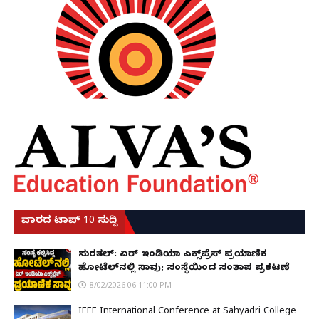
ವಾರದ ಟಾಪ್ 10 ಸುದ್ದಿ
ಸುರತ್ಕಲ್: ಏರ್ ಇಂಡಿಯಾ ಎಕ್ಸ್‌ಪ್ರೆಸ್ ಪ್ರಯಾಣಿಕ
ಹೋಟೆಲ್‌ನಲ್ಲಿ ಸಾವು; ಸಂಸ್ಥೆಯಿಂದ ಸಂತಾಪ ಪ್ರಕಟಣೆ
8/02/2026 06:11:00 PM
IEEE International Conference at Sahyadri College