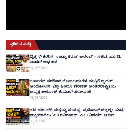
ಇತ್ತೀಚಿನ ಸುದ್ದಿ
ನಿವೃತ್ತ ನೌಕರರಿಗೆ 'ಸಂಧ್ಯಾ ಕಿರಣ' ಆರಂಭ' – ಸಚಿವ ಯು.ಟಿ.
ಖಾದರ್ ಅಭಯ!
06/08/2026
ಸರ್ಕಾರದ ವಶದಿಂದ ದೇವಾಲಯಗಳ ಮುಕ್ತಿಗೆ ಬೃಹತ್
ಆಂದೋಲನ: ವಿಶ್ವ ಹಿಂದೂ ಪರಿಷತ್ ಅಂತರರಾಷ್ಟ್ರೀಯ
ಅಧ್ಯಕ್ಷ ಅಲೋಕ್ ಕುಮಾರ್ ಘೋಷಣೆ!
06/08/2026
ನಟ ದರ್ಶನ್‌ಗೆ ಮತ್ತಷ್ಟು ಸಂಕಷ್ಟ: ಪ್ರದೋಷ್ ಬೆನ್ನಲ್ಲೇ ಮಾಫಿ
ಸಾಕ್ಷಿಯಾಗಲು 'ಎ8 ರವಿಶಂಕರ್, ಎ10 ವಿನಯ್' ಅರ್ಜಿ!
06/08/2026