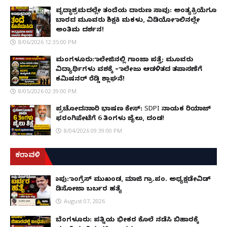
ವೃದ್ಧಾಶ್ರಮದಲ್ಲೇ ತಂದೆಯ ದಾರುಣ ಸಾವು: ಅಂತ್ಯಕ್ರಿಯೆಗೂ
ಬಾರದ ಮೂವರು ಶಿಕ್ಷಕಿ ಮಕಳು, ವಿಡಿಯೋ ಕಾಲಿನಲ್ಲೇ
ಅಂತಿಮ ದರ್ಶನ!
8/06/2026 12:35:00 PM
ಮಂಗಳೂರು: ಕಾಲೇಜಿನಲ್ಲಿ ಗಾಂಜಾ ಪತ್ತೆ; ಮೂವರು
ವಿದ್ಯಾರ್ಥಿಗಳು ವಶಕ್ಕೆ – ಕಾಲೇಜು ಆಡಳಿತದ ತಪಾಸಣೆಗೆ
ಕಮಿಷನರ್ ರೆಡ್ಡಿ ಶ್ಲಾಘನೆ!
8/05/2026 02:39:00 PM
ಪ್ರಚೋದನಾಕಾರಿ ಭಾಷಣ ಕೇಸ್: SDPI ನಾಯಕ ರಿಯಾಜ್
ಫರಂಗಿಪೇಟೆಗೆ 6 ತಿಂಗಳು ಜೈಲು, ದಂಡ!
8/04/2026 09:39:00 PM
ಕರಾವಳಿ
ಕಾಪು: ಕಾಂಗ್ರೆಸ್ ಮುಖಂಡ, ಮಾಜಿ ಗ್ರಾ.ಪಂ. ಅಧ್ಯಕ್ಷಡೇವಿಡ್
ಡಿಸೋಜಾ ಬರ್ಬರ ಹತ್ಯೆ
August 07, 2026
ಬೆಂಗಳೂರು: ಪತ್ನಿಯ ಭೀಕರ ಕೊಲೆ ನಡೆಸಿ ಬಿಹಾರಕ್ಕೆ