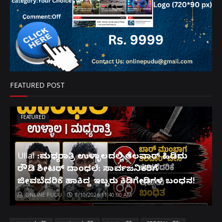
FEATURED POST
FEATURED
Ullal :ಮಧ್ಯರಾತ್ರಿ ಉಳ್ಳಾಲದಲ್ಲಿ ತಲವಾರ್ ಹಿಡಿದು
ರೌಡಿ ಶೀಟರ್ ದಾಂಧಲೆ: ಸಾರ್ವಜನಿಕರಿಗೆ
ಜೀವಬೆದರಿಕೆ ಹಾಕಿದ್ದ ಇಬ್ಬರು ಕಿಡಿಗೇಡಿಗಳ ಬಂಧನ!
ONLINE PUDU
8/10/2026 11:40:00 AM