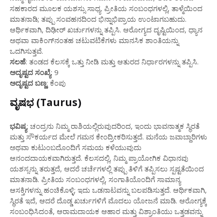
ಸಹಕಾರದ ಮೂಲಕ ಯಶಸ್ಸು ಸಾಧ್ಯ. ಪ್ರೀತಿಯ ಸಂಬಂಧಗಳಲ್ಲಿ, ತಾಳ್ಮೆಯಿಂದ
ಮಾತನಾಡಿ; ತಪ್ಪು ಸಂವಹನದಿಂದ ಭಿನ್ನಾಭಿಪ್ರಾಯ ಉಂಟಾಗಬಹುದು.
ಆರ್ಥಿಕವಾಗಿ, ದಿಢೀರ್ ಖರ್ಚುಗಳನ್ನು ತಪ್ಪಿಸಿ. ಆರೋಗ್ಯದ ದೃಷ್ಟಿಯಿಂದ, ಧ್ಯಾನ
ಅಥವಾ ವಾಕಿಂಗ್‌ನಂತಹ ಚಟುವಟಿಕೆಗಳು ಮಾನಸಿಕ ಶಾಂತಿಯನ್ನು
ಒದಗಿಸುತ್ತವೆ.
ಸಲಹೆ
: ತಂಡದ ಕೆಲಸಕ್ಕೆ ಒತ್ತು ನೀಡಿ ಮತ್ತು ಆತುರದ ನಿರ್ಧಾರಗಳನ್ನು ತಪ್ಪಿಸಿ.
ಅದೃಷ್ಟದ ಸಂಖ್ಯೆ
: 9
ಅದೃಷ್ಟದ ಬಣ್ಣ
: ಕೆಂಪು
ವೃಷಭ (Taurus)
ಭವಿಷ್ಯ
: ಚಂದ್ರನು ನಿಮ್ಮ ರಾಶಿಯಲ್ಲಿರುವುದರಿಂದ, ಇಂದು ಭಾವನಾತ್ಮಕ ಸ್ಥಿರತೆ
ಮತ್ತು ಸೌಕರ್ಯದ ಮೇಲೆ ಗಮನ ಕೇಂದ್ರೀಕರಿಸುತ್ತದೆ. ಮನೆಯ ಜವಾಬ್ದಾರಿಗಳು
ಅಥವಾ ಕುಟುಂಬದೊಂದಿಗೆ ಸಮಯ ಕಳೆಯುವುದು
ಆನಂದದಾಯಕವಾಗಿರುತ್ತದೆ. ಕೆಲಸದಲ್ಲಿ, ನಿಮ್ಮ ಪ್ರಾಯೋಗಿಕ ವಿಧಾನವು
ಯಶಸ್ಸನ್ನು ತರುತ್ತದೆ, ಆದರೆ ಚರ್ಚೆಗಳಲ್ಲಿ ತಪ್ಪು ತಿಳಿಗೆ ತಪ್ಪಿಸಲು ಸ್ಪಷ್ಟತೆಯಿಂದ
ಮಾತನಾಡಿ. ಪ್ರೀತಿಯ ಸಂಬಂಧಗಳಲ್ಲಿ, ಸಂಗಾತಿಯೊಂದಿಗೆ ಸಾಮಾನ್ಯ
ಆಸಕ್ತಿಗಳನ್ನು ಹಂಚಿಕೊಳ್ಳಿ; ಇದು ಒಡನಾಟವನ್ನು ಬಲಪಡಿಸುತ್ತದೆ. ಆರ್ಥಿಕವಾಗಿ,
ಸ್ಥಿರತೆ ಇದೆ, ಆದರೆ ದೊಡ್ಡ ಖರ್ಚುಗಳಿಗೆ ಮೊದಲು ಯೋಜನೆ ಮಾಡಿ. ಆರೋಗ್ಯಕ್ಕೆ
ಸಂಬಂಧಿಸಿದಂತೆ, ಆರಾಮದಾಯಕ ಆಹಾರ ಮತ್ತು ವಿಶ್ರಾಂತಿಯು ಒತ್ತಡವನ್ನು