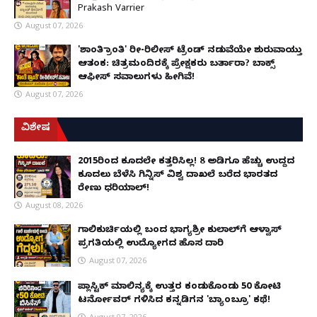
Prakash Varrier
August 07, 2026
'ಶಾಂತಿ ಕ್ರಾಂತಿ' ರೀ-ರಿಲೀಸ್ ಟ್ರೆಂಡ್ ನಡುವೆಯೇ ಶುರುವಾಯ್ತು
ಆತಂಕ: ಚಿತ್ರಮಂದಿರಕ್ಕೆ ಪ್ರೇಕ್ಷಕರು ಬರ್ತಾರಾ? ಬಾಕ್ಸ್
ಆಫೀಸ್ ಸವಾಲುಗಳು ಹೀಗಿವೆ!
August 07, 2026
ವಿಶೇಷ
2015ರಿಂದ ಕೂದಲೇ ಕತ್ತರಿಸಿಲ್ಲ! 8 ಅಡಿಗೂ ಹೆಚ್ಚು ಉದ್ದದ
ಕೂದಲು ಬೆಳೆಸಿ ಗಿನ್ನಿಸ್ ವಿಶ್ವ ದಾಖಲೆ ಬರೆದ ಭಾರತದ
ರೇಣು ಧರಿಯಾಲ್!
August 08, 2026
ಗಾಲಿಕುರ್ಚಿಯಲ್ಲಿ ಬಂದ ಭಾಗ್ಯಶ್ರೀ ಕುಲಾಲ್‌ಗೆ ಆಳ್ವಾಸ್
ಪ್ರಗತಿಯಲ್ಲಿ ಉದ್ಯೋಗದ ಹೊಸ ದಾರಿ
August 07, 2026
ಪ್ಲಾಸ್ಟಿಕ್ ಮಾಲಿನ್ಯಕ್ಕೆ ಉತ್ತರ ಕಂಡುಕೊಂಡು ₹50 ಕೋಟಿ
ಟರ್ನೋವರ್ ಗಳಿಸಿದ ಕನ್ನಡಿಗನ 'ಬ್ಯಾಂಬ್ರೂ' ಕಥೆ!
August 07, 2026