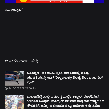
ಯೂಟ್ಯೂಬ್
ಈ ತಿಂಗಳ ಟಾಪ್ 5 ಸುದ್ದಿ
ಬಂಟ್ವಾಳ: ಏಕಮುಖ ಪ್ರೀತಿ ದುರಂತದಲ್ಲಿ ಅಂತ್ಯ –
ಯುವತಿಯನ್ನು ಬಸ್ ನಿಲ್ದಾಣದಲ್ಲೇ ಕೊಚ್ಚಿ ಕೊಂದ ಪಾಗಲ್
ಪ್ರೇಮಿ
7/16/2026 08:29:00 PM
ಮೂಡಬಿದ್ರೆಯಲ್ಲಿ ನಡುರಸ್ತೆಯಲ್ಲೇ ತಲ್ವಾರ್ ಝಳಪಿಸಿದ
ಕಿಡಿಗೇಡಿ ಬಂಧನ: ಮೊಬೈಲ್ ಮಳಿಗೆಗೆ ನುಗ್ಗಿ ಮಾರಕಾಸ್ತ್ರದಿಂದ
ನೌಕರರಿಗೆ ಧಮ್ಕಿ; ಹರಸಾಹಸಪಟ್ಟು ಖದೀಮನನ್ನು ಹಿಡಿದ