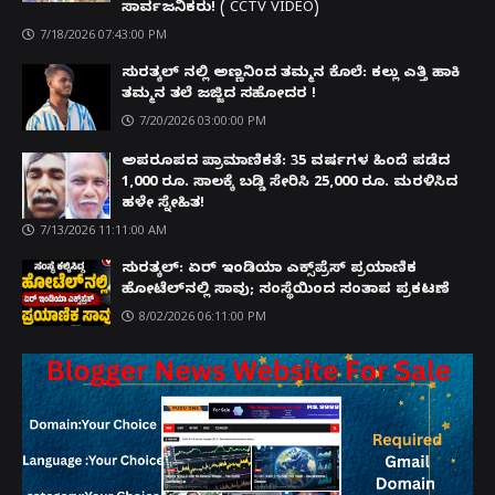
ಸಾರ್ವಜನಿಕರು! ( CCTV VIDEO)
7/18/2026 07:43:00 PM
ಸುರತ್ಕಲ್ ನಲ್ಲಿ ಅಣ್ಣನಿಂದ ತಮ್ಮನ ಕೊಲೆ: ಕಲ್ಲು ಎತ್ತಿ ಹಾಕಿ
ತಮ್ಮನ ತಲೆ ಜಜ್ಜಿದ ಸಹೋದರ !
7/20/2026 03:00:00 PM
ಅಪರೂಪದ ಪ್ರಾಮಾಣಿಕತೆ: 35 ವರ್ಷಗಳ ಹಿಂದೆ ಪಡೆದ
1,000 ರೂ. ಸಾಲಕ್ಕೆ ಬಡ್ಡಿ ಸೇರಿಸಿ 25,000 ರೂ. ಮರಳಿಸಿದ
ಹಳೇ ಸ್ನೇಹಿತ!
7/13/2026 11:11:00 AM
ಸುರತ್ಕಲ್: ಏರ್ ಇಂಡಿಯಾ ಎಕ್ಸ್‌ಪ್ರೆಸ್ ಪ್ರಯಾಣಿಕ
ಹೋಟೆಲ್‌ನಲ್ಲಿ ಸಾವು; ಸಂಸ್ಥೆಯಿಂದ ಸಂತಾಪ ಪ್ರಕಟಣೆ
8/02/2026 06:11:00 PM