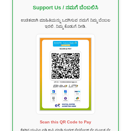
Support Us / ನಮಗೆ ಬೆಂಬಲಿಸಿ
ಉಚಿತವಾಗಿ ಮಾಹಿತಿಯನ್ನು ಒದಗಿಸುವ ನಮಗೆ ನಿಮ್ಮ ಬೆಂಬಲ
ಇರಲಿ. ನಿಮ್ಮ ಕೊಡುಗೆ ನೀಡಿ.
Scan this QR Code to Pay
ಕೆಳಗಿನ ಯುಪಿಐ ಐಡಿ ಕಾಪಿ ಮಾಡಿ ಗೂಗಲ್ ಪೇ/ಫೋನ್ ಪೇ ಮೂಲಕ ಪೇ