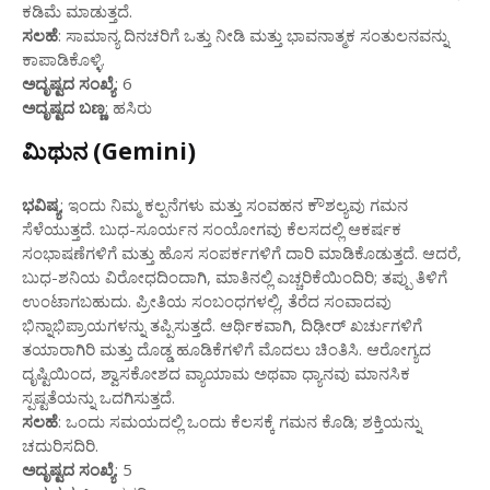
ಕಡಿಮೆ ಮಾಡುತ್ತದೆ.
ಸಲಹೆ
: ಸಾಮಾನ್ಯ ದಿನಚರಿಗೆ ಒತ್ತು ನೀಡಿ ಮತ್ತು ಭಾವನಾತ್ಮಕ ಸಂತುಲನವನ್ನು
ಕಾಪಾಡಿಕೊಳ್ಳಿ.
ಅದೃಷ್ಟದ ಸಂಖ್ಯೆ
: 6
ಅದೃಷ್ಟದ ಬಣ್ಣ
: ಹಸಿರು
ಮಿಥುನ (Gemini)
ಭವಿಷ್ಯ
: ಇಂದು ನಿಮ್ಮ ಕಲ್ಪನೆಗಳು ಮತ್ತು ಸಂವಹನ ಕೌಶಲ್ಯವು ಗಮನ
ಸೆಳೆಯುತ್ತದೆ. ಬುಧ-ಸೂರ್ಯನ ಸಂಯೋಗವು ಕೆಲಸದಲ್ಲಿ ಆಕರ್ಷಕ
ಸಂಭಾಷಣೆಗಳಿಗೆ ಮತ್ತು ಹೊಸ ಸಂಪರ್ಕಗಳಿಗೆ ದಾರಿ ಮಾಡಿಕೊಡುತ್ತದೆ. ಆದರೆ,
ಬುಧ-ಶನಿಯ ವಿರೋಧದಿಂದಾಗಿ, ಮಾತಿನಲ್ಲಿ ಎಚ್ಚರಿಕೆಯಿಂದಿರಿ; ತಪ್ಪು ತಿಳಿಗೆ
ಉಂಟಾಗಬಹುದು. ಪ್ರೀತಿಯ ಸಂಬಂಧಗಳಲ್ಲಿ, ತೆರೆದ ಸಂವಾದವು
ಭಿನ್ನಾಭಿಪ್ರಾಯಗಳನ್ನು ತಪ್ಪಿಸುತ್ತದೆ. ಆರ್ಥಿಕವಾಗಿ, ದಿಢೀರ್ ಖರ್ಚುಗಳಿಗೆ
ತಯಾರಾಗಿರಿ ಮತ್ತು ದೊಡ್ಡ ಹೂಡಿಕೆಗಳಿಗೆ ಮೊದಲು ಚಿಂತಿಸಿ. ಆರೋಗ್ಯದ
ದೃಷ್ಟಿಯಿಂದ, ಶ್ವಾಸಕೋಶದ ವ್ಯಾಯಾಮ ಅಥವಾ ಧ್ಯಾನವು ಮಾನಸಿಕ
ಸ್ಪಷ್ಟತೆಯನ್ನು ಒದಗಿಸುತ್ತದೆ.
ಸಲಹೆ
: ಒಂದು ಸಮಯದಲ್ಲಿ ಒಂದು ಕೆಲಸಕ್ಕೆ ಗಮನ ಕೊಡಿ; ಶಕ್ತಿಯನ್ನು
ಚದುರಿಸದಿರಿ.
ಅದೃಷ್ಟದ ಸಂಖ್ಯೆ
: 5