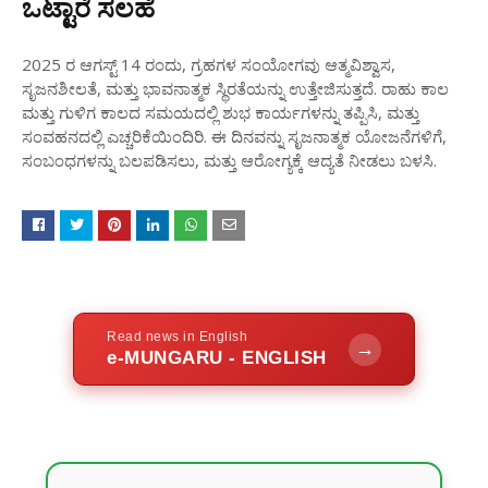
ಒಟ್ಟಾರೆ ಸಲಹೆ
2025 ರ ಆಗಸ್ಟ್ 14 ರಂದು, ಗ್ರಹಗಳ ಸಂಯೋಗವು ಆತ್ಮವಿಶ್ವಾಸ,
ಸೃಜನಶೀಲತೆ, ಮತ್ತು ಭಾವನಾತ್ಮಕ ಸ್ಥಿರತೆಯನ್ನು ಉತ್ತೇಜಿಸುತ್ತದೆ. ರಾಹು ಕಾಲ
ಮತ್ತು ಗುಳಿಗ ಕಾಲದ ಸಮಯದಲ್ಲಿ ಶುಭ ಕಾರ್ಯಗಳನ್ನು ತಪ್ಪಿಸಿ, ಮತ್ತು
ಸಂವಹನದಲ್ಲಿ ಎಚ್ಚರಿಕೆಯಿಂದಿರಿ. ಈ ದಿನವನ್ನು ಸೃಜನಾತ್ಮಕ ಯೋಜನೆಗಳಿಗೆ,
ಸಂಬಂಧಗಳನ್ನು ಬಲಪಡಿಸಲು, ಮತ್ತು ಆರೋಗ್ಯಕ್ಕೆ ಆದ್ಯತೆ ನೀಡಲು ಬಳಸಿ.
Read news in English
→
e-MUNGARU - ENGLISH