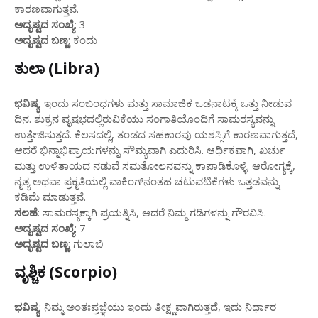
ಕಾರಣವಾಗುತ್ತವೆ.
ಅದೃಷ್ಟದ ಸಂಖ್ಯೆ
: 3
ಅದೃಷ್ಟದ ಬಣ್ಣ
: ಕಂದು
ತುಲಾ (Libra)
ಭವಿಷ್ಯ
: ಇಂದು ಸಂಬಂಧಗಳು ಮತ್ತು ಸಾಮಾಜಿಕ ಒಡನಾಟಕ್ಕೆ ಒತ್ತು ನೀಡುವ
ದಿನ. ಶುಕ್ರನ ವೃಷಭದಲ್ಲಿರುವಿಕೆಯು ಸಂಗಾತಿಯೊಂದಿಗೆ ಸಾಮರಸ್ಯವನ್ನು
ಉತ್ತೇಜಿಸುತ್ತದೆ. ಕೆಲಸದಲ್ಲಿ, ತಂಡದ ಸಹಕಾರವು ಯಶಸ್ಸಿಗೆ ಕಾರಣವಾಗುತ್ತದೆ,
ಆದರೆ ಭಿನ್ನಾಭಿಪ್ರಾಯಗಳನ್ನು ಸೌಮ್ಯವಾಗಿ ಎದುರಿಸಿ. ಆರ್ಥಿಕವಾಗಿ, ಖರ್ಚು
ಮತ್ತು ಉಳಿತಾಯದ ನಡುವೆ ಸಮತೋಲನವನ್ನು ಕಾಪಾಡಿಕೊಳ್ಳಿ. ಆರೋಗ್ಯಕ್ಕೆ,
ನೃತ್ಯ ಅಥವಾ ಪ್ರಕೃತಿಯಲ್ಲಿ ವಾಕಿಂಗ್‌ನಂತಹ ಚಟುವಟಿಕೆಗಳು ಒತ್ತಡವನ್ನು
ಕಡಿಮೆ ಮಾಡುತ್ತವೆ.
ಸಲಹೆ
: ಸಾಮರಸ್ಯಕ್ಕಾಗಿ ಪ್ರಯತ್ನಿಸಿ, ಆದರೆ ನಿಮ್ಮ ಗಡಿಗಳನ್ನು ಗೌರವಿಸಿ.
ಅದೃಷ್ಟದ ಸಂಖ್ಯೆ
: 7
ಅದೃಷ್ಟದ ಬಣ್ಣ
: ಗುಲಾಬಿ
ವೃಶ್ಚಿಕ (Scorpio)
ಭವಿಷ್ಯ
: ನಿಮ್ಮ ಅಂತಃಪ್ರಜ್ಞೆಯು ಇಂದು ತೀಕ್ಷ್ಣವಾಗಿರುತ್ತದೆ, ಇದು ನಿರ್ಧಾರ