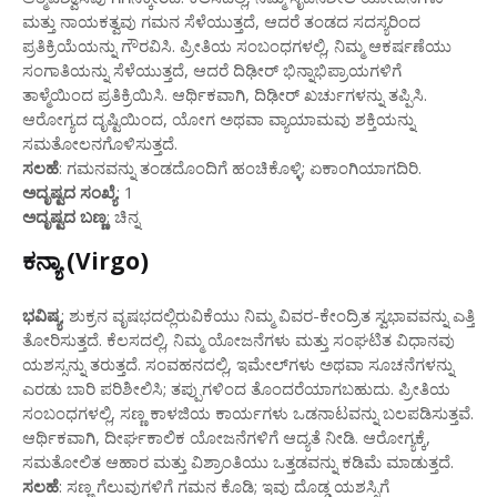
ಮತ್ತು ನಾಯಕತ್ವವು ಗಮನ ಸೆಳೆಯುತ್ತದೆ, ಆದರೆ ತಂಡದ ಸದಸ್ಯರಿಂದ
ಪ್ರತಿಕ್ರಿಯೆಯನ್ನು ಗೌರವಿಸಿ. ಪ್ರೀತಿಯ ಸಂಬಂಧಗಳಲ್ಲಿ, ನಿಮ್ಮ ಆಕರ್ಷಣೆಯು
ಸಂಗಾತಿಯನ್ನು ಸೆಳೆಯುತ್ತದೆ, ಆದರೆ ದಿಢೀರ್ ಭಿನ್ನಾಭಿಪ್ರಾಯಗಳಿಗೆ
ತಾಳ್ಮೆಯಿಂದ ಪ್ರತಿಕ್ರಿಯಿಸಿ. ಆರ್ಥಿಕವಾಗಿ, ದಿಢೀರ್ ಖರ್ಚುಗಳನ್ನು ತಪ್ಪಿಸಿ.
ಆರೋಗ್ಯದ ದೃಷ್ಟಿಯಿಂದ, ಯೋಗ ಅಥವಾ ವ್ಯಾಯಾಮವು ಶಕ್ತಿಯನ್ನು
ಸಮತೋಲನಗೊಳಿಸುತ್ತದೆ.
ಸಲಹೆ
: ಗಮನವನ್ನು ತಂಡದೊಂದಿಗೆ ಹಂಚಿಕೊಳ್ಳಿ; ಏಕಾಂಗಿಯಾಗದಿರಿ.
ಅದೃಷ್ಟದ ಸಂಖ್ಯೆ
: 1
ಅದೃಷ್ಟದ ಬಣ್ಣ
: ಚಿನ್ನ
ಕನ್ಯಾ (Virgo)
ಭವಿಷ್ಯ
: ಶುಕ್ರನ ವೃಷಭದಲ್ಲಿರುವಿಕೆಯು ನಿಮ್ಮ ವಿವರ-ಕೇಂದ್ರಿತ ಸ್ವಭಾವವನ್ನು ಎತ್ತಿ
ತೋರಿಸುತ್ತದೆ. ಕೆಲಸದಲ್ಲಿ, ನಿಮ್ಮ ಯೋಜನೆಗಳು ಮತ್ತು ಸಂಘಟಿತ ವಿಧಾನವು
ಯಶಸ್ಸನ್ನು ತರುತ್ತದೆ. ಸಂವಹನದಲ್ಲಿ, ಇಮೇಲ್‌ಗಳು ಅಥವಾ ಸೂಚನೆಗಳನ್ನು
ಎರಡು ಬಾರಿ ಪರಿಶೀಲಿಸಿ; ತಪ್ಪುಗಳಿಂದ ತೊಂದರೆಯಾಗಬಹುದು. ಪ್ರೀತಿಯ
ಸಂಬಂಧಗಳಲ್ಲಿ, ಸಣ್ಣ ಕಾಳಜಿಯ ಕಾರ್ಯಗಳು ಒಡನಾಟವನ್ನು ಬಲಪಡಿಸುತ್ತವೆ.
ಆರ್ಥಿಕವಾಗಿ, ದೀರ್ಘಕಾಲಿಕ ಯೋಜನೆಗಳಿಗೆ ಆದ್ಯತೆ ನೀಡಿ. ಆರೋಗ್ಯಕ್ಕೆ,
ಸಮತೋಲಿತ ಆಹಾರ ಮತ್ತು ವಿಶ್ರಾಂತಿಯು ಒತ್ತಡವನ್ನು ಕಡಿಮೆ ಮಾಡುತ್ತದೆ.
ಸಲಹೆ
: ಸಣ್ಣ ಗೆಲುವುಗಳಿಗೆ ಗಮನ ಕೊಡಿ; ಇವು ದೊಡ್ಡ ಯಶಸ್ಸಿಗೆ