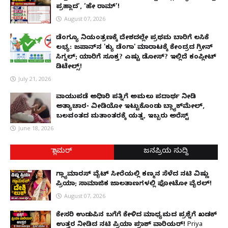
ಪ್ರಹ್ಲಾದ’, ‘ಹೇ ರಾಮ್’!
August 07, 2026
ಡೆಂಗ್ಯೂ ನಿಯಂತ್ರಣಕ್ಕೆ ದೇಶದಲ್ಲೇ ಪ್ರಥಮ ಬಾರಿಗೆ ಲಸಿಕೆ
ಲಭ್ಯ: ಜಪಾನ್‌ನ 'ಕ್ಯು ಡೆಂಗಾ' ಮಾರಾಟಕ್ಕೆ ಕೇಂದ್ರದ ಗ್ರೀನ್
ಸಿಗ್ನಲ್; ಯಾರಿಗೆ ಸೂಕ್ತ? ಎಷ್ಟು ಡೋಸ್? ಇಲ್ಲಿದೆ ಕಂಪ್ಲೀಟ್
ಡಿಟೇಲ್ಸ್!
July 21, 2026
ವಾಯುಪಡೆ ಅಧಿಕಾರಿ ಪತ್ನಿಗೆ ಅಮಲು ಪದಾರ್ಥ ನೀಡಿ
ಅತ್ಯಾಚಾರ- ವೀಡಿಯೋ ಇಟ್ಟುಕೊಂಡು ಬ್ಲ್ಯಾಕ್‌ಮೇಲ್,
ಬಲವಂತದ ಮತಾಂತರಕ್ಕೆ ಯತ್ನ, ಇಬ್ಬರು ಅರೆಸ್ಟ್
June 18, 2026
ಗ್ಲಾಮರ್
ಜನಪ್ರಿಯ ಸುದ್ದಿ
ಗ್ಲ್ಯಾಮಾರಸ್ ವೈಟ್‌ ಸೀರೆಯಲ್ಲಿ ಕಣ್ಮನ ಸೆಳೆದ ನಟಿ ವಿಷ್ಣು
ಪ್ರಿಯಾ; ಸಾಮಾಜಿಕ ಜಾಲತಾಣಗಳಲ್ಲಿ ಫೋಟೋ ವೈರಲ್!
August 07, 2026
ಕೇಸರಿ ಉಡುಪಿನ ಬಗೆಗೆ ಕೇಳಿದ ಮಾಧ್ಯಮದ ಪ್ರಶ್ನೆಗೆ ಖಡಕ್
ಉತ್ತರ ನೀಡಿದ ನಟಿ ಪ್ರಿಯಾ ಪ್ರಕಾಶ್ ವಾರಿಯರ್! Priya