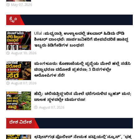
May 07, 2026
ಕ್ರೈಂ
Ullal :ಮಧ್ಯರಾತ್ರಿ ಉಳ್ಳಾಲದಲ್ಲಿ ತಲವಾರ್ ಹಿಡಿದು ರೌಡಿ
ಶೀಟರ್ ದಾಂಧಲೆ: ಸಾರ್ವಜನಿಕರಿಗೆ ಜೀವಬೆದರಿಕೆ ಹಾಕಿದ್ದ
ಇಬ್ಬರು ಕಿಡಿಗೇಡಿಗಳ ಬಂಧನ!
August 10, 2026
ಮಂಗಳೂರು: ಕೊಣಾಜೆಯಲ್ಲಿ ವೃದ್ಧೆಯ ಮೇಲೆ ಹಲ್ಲೆ ನಡೆಸಿ
ಚಿನ್ನಾಭರಣ ದರೋಡೆ ಪ್ರಕರಣ; 3 ದಿನಗಳಲ್ಲೇ
ಆರೋಪಿಗಳ ಸೆರೆ!
August 07, 2026
ಹೆಬ್ರಿ: ಚಲಿಸುತ್ತಿದ್ದ ಕಾರಿನ ಮೇಲೆ ಧರೆಗುರುಳಿದ ಬೃಹತ್ ಮರ;
ಚಾಲಕ ಸ್ಥಳದಲ್ಲೇ ದುರ್ಮರಣ!
August 07, 2026
ದೇಶ ವಿದೇಶ
ಛತ್ತೀಸ್‌ಗಢ ಪೊಲೀಸ್ ನೇಮಕ ಪಟ್ಟಿಯಲ್ಲಿ‘ನ್ಯೂಸ್’, ‘ಭಕ್ತ