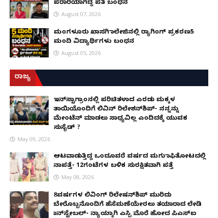
ಪರಾರಿಯಾಗಿದ್ದ ಪತಿ ಬಂಧನ
August 07, 2026
ಮಂಗಳೂರು ಖಾಸಗಿ ಕಾಲೇಜಿನಲ್ಲಿ ರ‌್ಯಾಗಿಂಗ್ ಪ್ರಕರಣ5
ಮಂದಿ ವಿದ್ಯಾರ್ಥಿಗಳು ಬಂಧನ
August 05, 2026
ರಾಜ್ಯ
ಇನ್​ಸ್ಟಾಗ್ರಾಂನಲ್ಲಿ ಪರಿಚಿತಳಾದ ಎರಡು ಮಕ್ಕಳ
ತಾಯಿಯೊಂದಿಗೆ ಲಿವಿನ್ ರಿಲೇಶನ್​ಶಿಪ್- ನನ್ನನ್ನು
ಮೇಂಟೆನ್ ಮಾಡಲು ಸಾಧ್ಯವಿಲ್ಲ ಎಂದಿದಕ್ಕೆ ಯುವಕ
ಸುಸೈಡ್ ?
May 09, 2026
ಆಟವಾಡುತ್ತಿದ್ದ ಒಂದೂವರೆ ವರ್ಷದ ಮಗು ಕಾಫಿತೋಟದಲ್ಲಿ
ನಾಪತ್ತೆ- 12ಗಂಟೆಗಳ ಬಳಿಕ ಸುರಕ್ಷಿತವಾಗಿ ಪತ್ತೆ
May 08, 2026
8ವರ್ಷಗಳ ಲಿವಿಂಗ್‌ ರಿಲೇಷನ್‌ಶಿಪ್ ಮುರಿದು
ಬೇರೊಬ್ಬನೊಂದಿಗೆ ಹೆಸೆಮಣೆಯೇರಲು ತಯಾರಾದ ಲೇಡಿ
ಕಾನ್‌ಸ್ಟೇಬಲ್- ನ್ಯಾಯಕ್ಕಾಗಿ ಎಸ್ಪಿ ಮೊರೆ ಹೋದ ಪಿಎಸ್ಐ