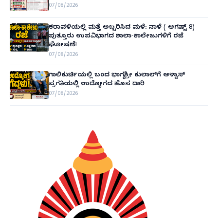
07/08/2026
ಕರಾವಳಿಯಲ್ಲಿ ಮತ್ತೆ ಅಬ್ಬರಿಸಿದ ಮಳೆ: ನಾಳೆ ( ಆಗಷ್ಟ್ 8)
ಪುತ್ತೂರು ಉಪವಿಭಾಗದ ಶಾಲಾ-ಕಾಲೇಜುಗಳಿಗೆ ರಜೆ
ಘೋಷಣೆ!
07/08/2026
ಗಾಲಿಕುರ್ಚಿಯಲ್ಲಿ ಬಂದ ಭಾಗ್ಯಶ್ರೀ ಕುಲಾಲ್‌ಗೆ ಆಳ್ವಾಸ್
ಪ್ರಗತಿಯಲ್ಲಿ ಉದ್ಯೋಗದ ಹೊಸ ದಾರಿ
07/08/2026