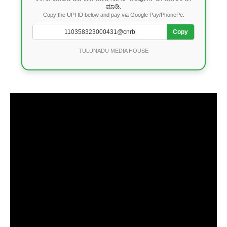
ಮಾಡಿ.
Copy the UPI ID below and pay via Google Pay/PhonePe.
Copy
TULUNADU MEDIA HOUSE