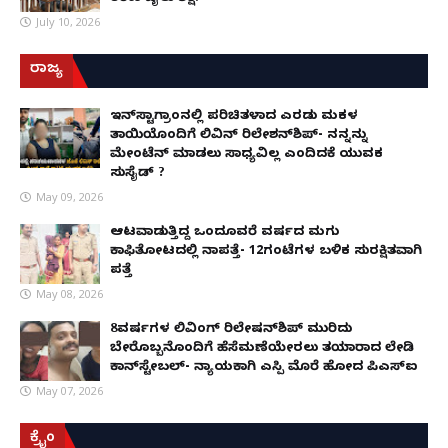
July 10, 2026
ರಾಜ್ಯ
ಇನ್​ಸ್ಟಾಗ್ರಾಂನಲ್ಲಿ ಪರಿಚಿತಳಾದ ಎರಡು ಮಕ್ಕಳ
ತಾಯಿಯೊಂದಿಗೆ ಲಿವಿನ್ ರಿಲೇಶನ್​ಶಿಪ್- ನನ್ನನ್ನು
ಮೇಂಟೆನ್ ಮಾಡಲು ಸಾಧ್ಯವಿಲ್ಲ ಎಂದಿದಕ್ಕೆ ಯುವಕ
ಸುಸೈಡ್ ?
May 09, 2026
ಆಟವಾಡುತ್ತಿದ್ದ ಒಂದೂವರೆ ವರ್ಷದ ಮಗು
ಕಾಫಿತೋಟದಲ್ಲಿ ನಾಪತ್ತೆ- 12ಗಂಟೆಗಳ ಬಳಿಕ ಸುರಕ್ಷಿತವಾಗಿ
ಪತ್ತೆ
May 08, 2026
8ವರ್ಷಗಳ ಲಿವಿಂಗ್‌ ರಿಲೇಷನ್‌ಶಿಪ್ ಮುರಿದು
ಬೇರೊಬ್ಬನೊಂದಿಗೆ ಹೆಸೆಮಣೆಯೇರಲು ತಯಾರಾದ ಲೇಡಿ
ಕಾನ್‌ಸ್ಟೇಬಲ್- ನ್ಯಾಯಕ್ಕಾಗಿ ಎಸ್ಪಿ ಮೊರೆ ಹೋದ ಪಿಎಸ್ಐ
May 07, 2026
ಕ್ರೈಂ