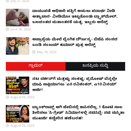
July 21, 2026
ವಾಯುಪಡೆ ಅಧಿಕಾರಿ ಪತ್ನಿಗೆ ಅಮಲು ಪದಾರ್ಥ ನೀಡಿ
ಅತ್ಯಾಚಾರ- ವೀಡಿಯೋ ಇಟ್ಟುಕೊಂಡು ಬ್ಲ್ಯಾಕ್‌ಮೇಲ್,
ಬಲವಂತದ ಮತಾಂತರಕ್ಕೆ ಯತ್ನ, ಇಬ್ಬರು ಅರೆಸ್ಟ್
June 18, 2026
ಅಪ್ರಾಪ್ತೆಯ ಮೇಲೆ ಲೈಂಗಿಕ ದೌರ್ಜನ್ಯ- ಬಿಜೆಪಿ ಸಂಸದ
ಬಂಡಿ ಸಂಜಯ್ ಕುಮಾರ್ ಪುತ್ರ ಅರೆಸ್ಟ್
May 18, 2026
ಗ್ಲಾಮರ್
ಜನಪ್ರಿಯ ಸುದ್ದಿ
ನಟ ದರ್ಶನ್‌ಗೆ ಮತ್ತಷ್ಟು ಸಂಕಷ್ಟ: ಪ್ರದೋಷ್ ಬೆನ್ನಲ್ಲೇ
ಮಾಫಿ ಸಾಕ್ಷಿಯಾಗಲು 'ಎ8 ರವಿಶಂಕರ್, ಎ10 ವಿನಯ್'
ಅರ್ಜಿ!
August 06, 2026
ಬ್ಯಾಂಕ್‌ರಾಪ್ಟ್‌ ಆಗಿ ಜೇಬಿನಲ್ಲಿ ಕಾಸಿರಲಿಲ್ಲ, ₹1 ಕೋಟಿ ಸಾಲ
ತೀರಿಸಲು 'ಸಿ-ಗ್ರೇಡ್' ಸಿನಿಮಾಗಳಲ್ಲಿ ನಟಿಸಿದ್ದೆ: ನಟಿ ಸುಸ್ಮಿತಾ
ಮುಖರ್ಜಿ ಕಣ್ಣೀರಿನ ಹಣೆಬರಹ!
August 06, 2026