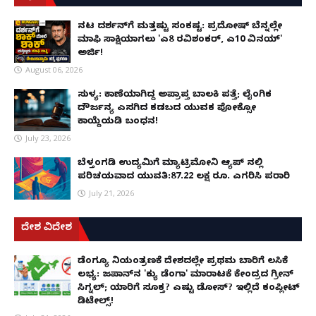
ನಟ ದರ್ಶನ್‌ಗೆ ಮತ್ತಷ್ಟು ಸಂಕಷ್ಟ: ಪ್ರದೋಷ್ ಬೆನ್ನಲ್ಲೇ
ಮಾಫಿ ಸಾಕ್ಷಿಯಾಗಲು 'ಎ8 ರವಿಶಂಕರ್, ಎ10 ವಿನಯ್'
ಅರ್ಜಿ!
August 06, 2026
ಸುಳ್ಯ: ಕಾಣೆಯಾಗಿದ್ದ ಅಪ್ರಾಪ್ತ ಬಾಲಕಿ ಪತ್ತೆ; ಲೈಂಗಿಕ
ದೌರ್ಜನ್ಯ ಎಸಗಿದ ಕಡಬದ ಯುವಕ ಪೋಕ್ಸೋ
ಕಾಯ್ದೆಯಡಿ ಬಂಧನ!
July 23, 2026
ಬೆಳ್ತಂಗಡಿ ಉದ್ಯಮಿಗೆ ಮ್ಯಾಟ್ರಿಮೋನಿ ಆ್ಯಪ್ ನಲ್ಲಿ
ಪರಿಚಯವಾದ ಯುವತಿ:87.22 ಲಕ್ಷ ರೂ. ಎಗರಿಸಿ ಪರಾರಿ
July 21, 2026
ದೇಶ ವಿದೇಶ
ಡೆಂಗ್ಯೂ ನಿಯಂತ್ರಣಕ್ಕೆ ದೇಶದಲ್ಲೇ ಪ್ರಥಮ ಬಾರಿಗೆ ಲಸಿಕೆ
ಲಭ್ಯ: ಜಪಾನ್‌ನ 'ಕ್ಯು ಡೆಂಗಾ' ಮಾರಾಟಕ್ಕೆ ಕೇಂದ್ರದ ಗ್ರೀನ್
ಸಿಗ್ನಲ್; ಯಾರಿಗೆ ಸೂಕ್ತ? ಎಷ್ಟು ಡೋಸ್? ಇಲ್ಲಿದೆ ಕಂಪ್ಲೀಟ್
ಡಿಟೇಲ್ಸ್!