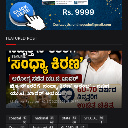
FEATURED POST
FEATURED
ನಿವೃತ್ತ ನೌಕರರಿಗೆ 'ಸಂಧ್ಯಾ ಕಿರಣ' ಆರಂಭ' – ಸಚಿವ
ಯು.ಟಿ. ಖಾದರ್ ಅಭಯ!
Senior Reporter
8/06/2026 08:28:00 PM
coastal
40
national
33
state
33
SPECIAL
86
06
68
60
1
60
43
32