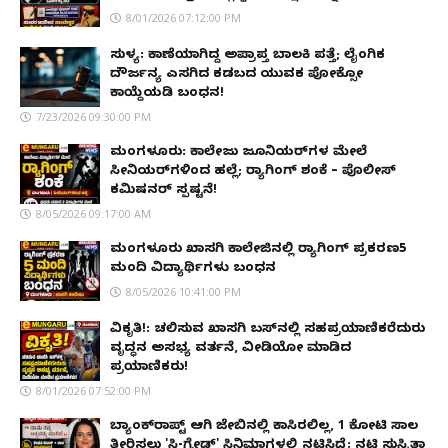
8/01/2026 07:12:00 PM
ಸುಳ್ಯ: ಕಾಣೆಯಾಗಿದ್ದ ಅಪ್ರಾಪ್ತ ಬಾಲಕಿ ಪತ್ತೆ; ಲೈಂಗಿಕ
ದೌರ್ಜನ್ಯ ಎಸಗಿದ ಕಡಬದ ಯುವಕ ಪೋಕ್ಸೋ
ಕಾಯ್ದೆಯಡಿ ಬಂಧನ!
7/23/2026 09:30:00 PM
ಮಂಗಳೂರು: ಕಾಲೇಜು ಜೂನಿಯರ್‌ಗಳ ಮೇಲೆ
ಸೀನಿಯರ್‌ಗಳಿಂದ ಹಲ್ಲೆ; ರ‌್ಯಾಗಿಂಗ್ ಶಂಕೆ – ಪೊಲೀಸ್
ಕಮಿಷನರ್ ಸ್ಪಷ್ಟನೆ!
8/05/2026 09:17:00 AM
ಮಂಗಳೂರು ಖಾಸಗಿ ಕಾಲೇಜಿನಲ್ಲಿ ರ‌್ಯಾಗಿಂಗ್ ಪ್ರಕರಣ5
ಮಂದಿ ವಿದ್ಯಾರ್ಥಿಗಳು ಬಂಧನ
8/05/2026 10:41:00 PM
ವಿಕೃತಿ!: ಚಲಿಸುವ ಖಾಸಗಿ ಬಸ್‌ನಲ್ಲಿ ಸಹಪ್ರಯಾಣಿಕರೆದುರು
ವೃದ್ಧನ ಅಸಭ್ಯ ವರ್ತನೆ, ವೀಡಿಯೋ ಮಾಡಿದ
ಪ್ರಯಾಣಿಕರು!
8/01/2026 07:52:00 PM
ಬ್ಯಾಂಕ್‌ರಾಪ್ಟ್‌ ಆಗಿ ಜೇಬಿನಲ್ಲಿ ಕಾಸಿರಲಿಲ್ಲ, ₹1 ಕೋಟಿ ಸಾಲ
ತೀರಿಸಲು 'ಸಿ-ಗ್ರೇಡ್' ಸಿನಿಮಾಗಳಲ್ಲಿ ನಟಿಸಿದ್ದೆ: ನಟಿ ಸುಸ್ಮಿತಾ