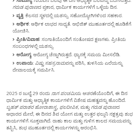
ಸಾಮಾನ್ಯ
: ಗುರುವಿನ ಬಲವು ಈ ದಿನ ಆಧ್ಯಾತ್ಮಿಕ ಒಲವನ್ನು ಒದಗಿಸುತ್ತದೆ.
ಗರುಡ ಪುರಾಣ
ದ ಪ್ರಕಾರ, ಧಾರ್ಮಿಕ ಕಾರ್ಯಗಳಿಗೆ ಒಳ್ಳೆಯ ದಿನ.
ವೃತ್ತಿ
: ಕೆಲಸದ ಸ್ಥಳದಲ್ಲಿ ಯಶಸ್ಸು. ಸಹೋದ್ಯೋಗಿಗಳಿಂದ ಸಹಕಾರ.
ಆರ್ಥಿಕ
: ಆರ್ಥಿಕ ಲಾಭದ ಸಾಧ್ಯತೆ. ಅಭಿಜಿತ್ ಮುಹೂರ್ತದಲ್ಲಿ ಹೂಡಿಕೆಗೆ
ಯೋಚಿಸಿ.
ಪ್ರೀತಿ/ವಿವಾಹ
: ಸಂಗಾತಿಯೊಂದಿಗೆ ಸಂತೋಷದ ಕ್ಷಣಗಳು. ಪ್ರೀತಿಯ
ಸಂಬಂಧಗಳಲ್ಲಿ ಯಶಸ್ಸು.
ಆರೋಗ್ಯ
: ಆರೋಗ್ಯ ಚೆನ್ನಾಗಿರುತ್ತದೆ. ಧ್ಯಾನಕ್ಕೆ ಸಮಯ ಮೀಸಲಿಡಿ.
ಉಪಾಯ
:
ವಿಷ್ಣು ಸಹಸ್ರನಾಮ
ವನ್ನು ಪಠಿಸಿ, ತುಳಸಿಯ ಎಲೆಯನ್ನು
ದೇವಾಲಯಕ್ಕೆ ಸಮರ್ಪಿಸಿ.
2025 ರ ಜುಲೈ 29 ರಂದು
ನಾಗ ಪಂಚಮಿ
ಯ ಆಚರಣೆಯೊಂದಿಗೆ, ಈ ದಿನ
ಧಾರ್ಮಿಕ ಮತ್ತು ಆಧ್ಯಾತ್ಮಿಕ ಕಾರ್ಯಗಳಿಗೆ ವಿಶೇಷ ಮಹತ್ವವನ್ನು ಹೊಂದಿದೆ.
ಬೃಹತ್ ಪರಾಶರ ಹೋರಾಶಾಸ್ತ್ರ
,
ಫಲದೀಪಿಕ
, ಮತ್ತು
ಗರುಡ ಪುರಾಣ
ದ
ಆಧಾರದ ಮೇಲೆ, ಈ ದಿನದ ಶಿವ ಯೋಗ ಮತ್ತು ಉತ್ತರ ಫಲ್ಗುನಿ ನಕ್ಷತ್ರವು ಶುಭ
ಕಾರ್ಯಗಳಿಗೆ ಸೂಕ್ತವಾಗಿದೆ. ರಾಹು ಕಾಲ ಮತ್ತು ಗುಳಿಗ ಕಾಲದ ಸಮಯವನ್ನು
ತಪ್ಪಿಸಿ, ಶುಭ ಮುಹೂರ್ತದಲ್ಲಿ ಕಾರ್ಯಗಳನ್ನು ಆರಂಭಿಸಿ.