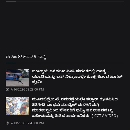
ಈ ತಿಂಗಳ ಟಾಪ್ 5 ಸುದ್ದಿ
ಬಂಟ್ವಾಳ: ಏಕಮುಖ ಪ್ರೀತಿ ದುರಂತದಲ್ಲಿ ಅಂತ್ಯ –
ಯುವತಿಯನ್ನು ಬಸ್ ನಿಲ್ದಾಣದಲ್ಲೇ ಕೊಚ್ಚಿ ಕೊಂದ ಪಾಗಲ್
ಪ್ರೇಮಿ
7/16/2026 08:29:00 PM
ಮೂಡಬಿದ್ರೆಯಲ್ಲಿ ನಡುರಸ್ತೆಯಲ್ಲೇ ತಲ್ವಾರ್ ಝಳಪಿಸಿದ
ಕಿಡಿಗೇಡಿ ಬಂಧನ: ಮೊಬೈಲ್ ಮಳಿಗೆಗೆ ನುಗ್ಗಿ
ಮಾರಕಾಸ್ತ್ರದಿಂದ ನೌಕರರಿಗೆ ಧಮ್ಕಿ; ಹರಸಾಹಸಪಟ್ಟು
ಖದೀಮನನ್ನು ಹಿಡಿದ ಸಾರ್ವಜನಿಕರು! ( CCTV VIDEO)
7/18/2026 07:43:00 PM