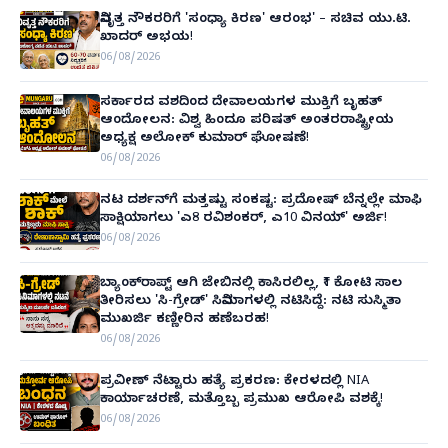
ನಿವೃತ್ತ ನೌಕರರಿಗೆ 'ಸಂಧ್ಯಾ ಕಿರಣ' ಆರಂಭ' – ಸಚಿವ ಯು.ಟಿ.
ಖಾದರ್ ಅಭಯ!
06/08/2026
ಸರ್ಕಾರದ ವಶದಿಂದ ದೇವಾಲಯಗಳ ಮುಕ್ತಿಗೆ ಬೃಹತ್
ಆಂದೋಲನ: ವಿಶ್ವ ಹಿಂದೂ ಪರಿಷತ್ ಅಂತರರಾಷ್ಟ್ರೀಯ
ಅಧ್ಯಕ್ಷ ಅಲೋಕ್ ಕುಮಾರ್ ಘೋಷಣೆ!
06/08/2026
ನಟ ದರ್ಶನ್‌ಗೆ ಮತ್ತಷ್ಟು ಸಂಕಷ್ಟ: ಪ್ರದೋಷ್ ಬೆನ್ನಲ್ಲೇ ಮಾಫಿ
ಸಾಕ್ಷಿಯಾಗಲು 'ಎ8 ರವಿಶಂಕರ್, ಎ10 ವಿನಯ್' ಅರ್ಜಿ!
06/08/2026
ಬ್ಯಾಂಕ್‌ರಾಪ್ಟ್‌ ಆಗಿ ಜೇಬಿನಲ್ಲಿ ಕಾಸಿರಲಿಲ್ಲ, ₹1 ಕೋಟಿ ಸಾಲ
ತೀರಿಸಲು 'ಸಿ-ಗ್ರೇಡ್' ಸಿನಿಮಾಗಳಲ್ಲಿ ನಟಿಸಿದ್ದೆ: ನಟಿ ಸುಸ್ಮಿತಾ
ಮುಖರ್ಜಿ ಕಣ್ಣೀರಿನ ಹಣೆಬರಹ!
06/08/2026
ಪ್ರವೀಣ್ ನೆಟ್ಟಾರು ಹತ್ಯೆ ಪ್ರಕರಣ: ಕೇರಳದಲ್ಲಿ NIA
ಕಾರ್ಯಾಚರಣೆ, ಮತ್ತೊಬ್ಬ ಪ್ರಮುಖ ಆರೋಪಿ ವಶಕ್ಕೆ!
06/08/2026