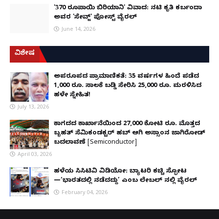
'370 ರೂಪಾಯಿ ಬಿರಿಯಾನಿ' ವಿವಾದ: ನಟಿ ಕೃತಿ ಕರ್ಬಂದಾ
ಅವರ 'ಸೇವ್ಜ್' ಪೋಸ್ಟ್ ವೈರಲ್
June 14, 2026
ವಿಶೇಷ
ಅಪರೂಪದ ಪ್ರಾಮಾಣಿಕತೆ: 35 ವರ್ಷಗಳ ಹಿಂದೆ ಪಡೆದ
1,000 ರೂ. ಸಾಲಕ್ಕೆ ಬಡ್ಡಿ ಸೇರಿಸಿ 25,000 ರೂ. ಮರಳಿಸಿದ
ಹಳೇ ಸ್ನೇಹಿತ!
July 13, 2026
ಕಾಗದದ ಕಾರ್ಖಾನೆಯಿಂದ 27,000 ಕೋಟಿ ರೂ. ಮೊತ್ತದ
ಬೃಹತ್ ಸೆಮಿಕಂಡಕ್ಟರ್ ಹಬ್ ಆಗಿ ಅಸ್ಸಾಂನ ಜಾಗಿರೋಡ್
ಬದಲಾವಣೆ [Semiconductor]
April 03, 2026
ಹಳೆಯ ಸಿಸಿಟಿವಿ ವಿಡಿಯೋ: ಬ್ಯಾಟರಿ ಕಚ್ಚಿ ಸ್ಫೋಟ
—‘ಭಾರತದಲ್ಲಿ ನಡೆದದ್ದು’ ಎಂಬ ಲೇಬಲ್ ನಲ್ಲಿ ವೈರಲ್
February 04, 2026