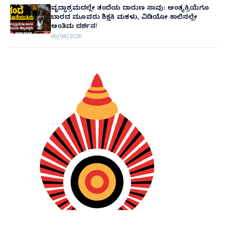
ವೃದ್ಧಾಶ್ರಮದಲ್ಲೇ ತಂದೆಯ ದಾರುಣ ಸಾವು: ಅಂತ್ಯಕ್ರಿಯೆಗೂ
ಬಾರದ ಮೂವರು ಶಿಕ್ಷಕಿ ಮಕಳು, ವಿಡಿಯೋ ಕಾಲಿನಲ್ಲೇ
ಅಂತಿಮ ದರ್ಶನ!
06/08/2026