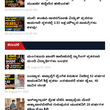
ಮುಖರ್ಜಿ ಕಣ್ಣೀರಿನ ಹಣೆಬರಹ!
8/06/2026 01:42:00 PM
ಮುಲ್ಕಿ: ಉಡುಪಿ-ಕಾಸರಗೋಡು ವಿದ್ಯುತ್ ಪ್ರಸರಣ
ಕಾಮಗಾರಿ ಸ್ಥಳದಲ್ಲಿ ₹2.53 ಲಕ್ಷ ಮೌಲ್ಯದ ಸಾಮಗ್ರಿಗಳು
ಕಳವು!
8/01/2026 07:30:00 PM
ಕರಾವಳಿ
ಮಂಗಳೂರು ಖಾಸಗಿ ಕಾಲೇಜಿನಲ್ಲಿ ರ‌್ಯಾಗಿಂಗ್ ಪ್ರಕರಣ5
ಮಂದಿ ವಿದ್ಯಾರ್ಥಿಗಳು ಬಂಧನ
August 05, 2026
ಬಂಟ್ವಾಳ: ಅಪ್ರಾಪ್ತೆಗೆ ಲೈಂಗಿಕ ಕಿರುಕುಳ ನೀಡಿದ್ದ 52 ವರ್ಷದ
ಕಾಮುಕನಿಗೆ ಶಿಕ್ಷೆ ಪ್ರಕಟ: ಎರಡೂವರೆ ವರ್ಷ ಜೈಲು, ₹40
ಸಾವಿರ ದಂಡ!
August 01, 2026
ಇನ್‌ಸ್ಟಾಗ್ರಾಮ್ ಸ್ನೇಹ ಬೆಳೆಸಿ ಅಪ್ರಾಪ್ತೆಯ ಮೇಲೆ
ಅತ್ಯಾಚಾರವೆಸಗಿದ ಗುರುಪುರದ ಯುವಕನಿಗೆ 20 ವರ್ಷಗಳ
ಕಠಿಣ ಜೈಲು ಶಿಕ್ಷೆ!