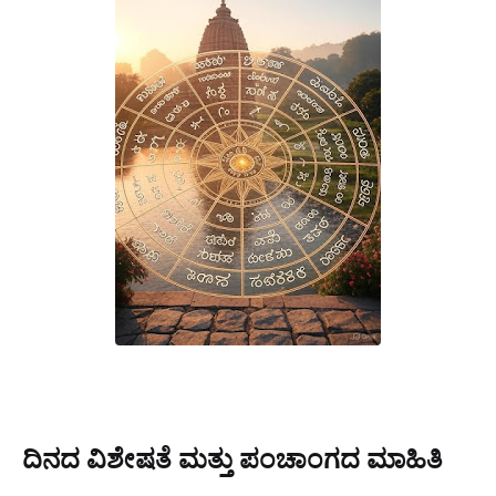
ದಿನದ ವಿಶೇಷತೆ ಮತ್ತು ಪಂಚಾಂಗದ ಮಾಹಿತಿ