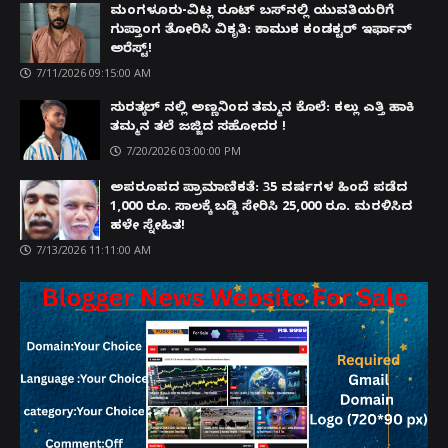
ಮಂಗಳೂರು-ವಿಟ್ಲ ರೂಟ್ ಬಸ್‌ನಲ್ಲಿ ಯುವತಿಯರಿಗೆ
ಗುಪ್ತಾಂಗ ತೋರಿಸಿ ವಿಕೃತಿ: ಕಾಮುಕ ಕಂಡಕ್ಟರ್ ಇರ್ಫಾನ್
ಅರೆಸ್ಟ್!
7/11/2026 09:15:00 AM
ಸುರತ್ಕಲ್ ನಲ್ಲಿ ಅಣ್ಣನಿಂದ ತಮ್ಮನ ಕೊಲೆ: ಕಲ್ಲು ಎತ್ತಿ ಹಾಕಿ
ತಮ್ಮನ ತಲೆ ಜಜ್ಜಿದ ಸಹೋದರ !
7/20/2026 03:00:00 PM
ಅಪರೂಪದ ಪ್ರಾಮಾಣಿಕತೆ: 35 ವರ್ಷಗಳ ಹಿಂದೆ ಪಡೆದ
1,000 ರೂ. ಸಾಲಕ್ಕೆ ಬಡ್ಡಿ ಸೇರಿಸಿ 25,000 ರೂ. ಮರಳಿಸಿದ
ಹಳೇ ಸ್ನೇಹಿತ!
7/13/2026 11:11:00 AM