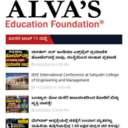
ವಾರದ ಟಾಪ್ 10 ಸುದ್ದಿ
ಸುರತ್ಕಲ್: ಏರ್ ಇಂಡಿಯಾ ಎಕ್ಸ್‌ಪ್ರೆಸ್ ಪ್ರಯಾಣಿಕ
ಹೋಟೆಲ್‌ನಲ್ಲಿ ಸಾವು; ಸಂಸ್ಥೆಯಿಂದ ಸಂತಾಪ ಪ್ರಕಟಣೆ
8/02/2026 06:11:00 PM
IEEE International Conference at Sahyadri College
of Engineering and Management
11/21/2024 11:14:00 PM
ಬಂಟ್ವಾಳ: ಧೋ ಮಳೆಗೆ ಕಾಲುಸಂಕದಿಂದ ತೋಡಿಗೆ ಬಿದ್ದು
ವ್ಯಕ್ತಿ ನಾಪತ್ತೆ!
8/02/2026 12:36:00 PM
ವೆನ್‌ಲಾಕ್ ಆಸ್ಪತ್ರೆಯಲ್ಲಿ ಚಿಕಿತ್ಸೆಗೆ ಬಂದಾಗ ಮೃತಪಟ್ಟ
ಮಹಿಳೆಯ ಕುತ್ತಿಗೆಯಲ್ಲಿದ್ದ ₹1.50 ಲಕ್ಷದ ಚಿನ್ನದ ಸರ ಕಳವು!