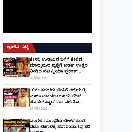
ಇತ್ತೀಚಿನ ಸುದ್ದಿ
ಕೇಸರಿ ಉಡುಪಿನ ಬಗೆಗೆ ಕೇಳಿದ
ಮಾಧ್ಯಮದ ಪ್ರಶ್ನೆಗೆ ಖಡಕ್ ಉತ್ತರ
ನೀಡಿದ ನಟಿ ಪ್ರಿಯಾ ಪ್ರಕಾಶ್
ವಾರಿಯರ್! Priya Prakash Varrier
07/08/2026
10ನೇ ತರಗತಿಯ ಬೇಸಿಗೆ ರಜೆಯಲ್ಲಿ
ಮಜಾ ಮಾಡಲು ಬಂದು ಸೌತ್
ಸೂಪರ್ ಸ್ಟಾರ್ ಆದ ನಟಿ ತ್ರಿಷಾ
ಕೃಷ್ಣನ್!
07/08/2026
ಬೆಂಗಳೂರು: ಪತ್ನಿಯ ಭೀಕರ ಕೊಲೆ
ನಡೆಸಿ ಬಿಹಾರಕ್ಕೆ ಪರಾರಿಯಾಗಿದ್ದ ಪತಿ