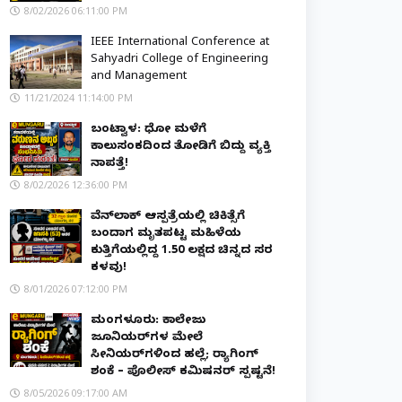
8/02/2026 06:11:00 PM
IEEE International Conference at
Sahyadri College of Engineering
and Management
11/21/2024 11:14:00 PM
ಬಂಟ್ವಾಳ: ಧೋ ಮಳೆಗೆ
ಕಾಲುಸಂಕದಿಂದ ತೋಡಿಗೆ ಬಿದ್ದು ವ್ಯಕ್ತಿ
ನಾಪತ್ತೆ!
8/02/2026 12:36:00 PM
ವೆನ್‌ಲಾಕ್ ಆಸ್ಪತ್ರೆಯಲ್ಲಿ ಚಿಕಿತ್ಸೆಗೆ
ಬಂದಾಗ ಮೃತಪಟ್ಟ ಮಹಿಳೆಯ
ಕುತ್ತಿಗೆಯಲ್ಲಿದ್ದ ₹1.50 ಲಕ್ಷದ ಚಿನ್ನದ ಸರ
ಕಳವು!
8/01/2026 07:12:00 PM
ಮಂಗಳೂರು: ಕಾಲೇಜು
ಜೂನಿಯರ್‌ಗಳ ಮೇಲೆ
ಸೀನಿಯರ್‌ಗಳಿಂದ ಹಲ್ಲೆ; ರ‌್ಯಾಗಿಂಗ್
ಶಂಕೆ – ಪೊಲೀಸ್ ಕಮಿಷನರ್ ಸ್ಪಷ್ಟನೆ!
8/05/2026 09:17:00 AM