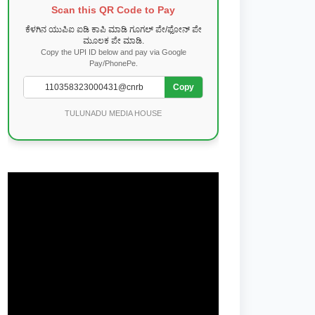
Scan this QR Code to Pay
ಕೆಳಗಿನ ಯುಪಿಐ ಐಡಿ ಕಾಪಿ ಮಾಡಿ ಗೂಗಲ್ ಪೇ/ಫೋನ್ ಪೇ
ಮೂಲಕ ಪೇ ಮಾಡಿ.
Copy the UPI ID below and pay via Google
Pay/PhonePe.
Copy
TULUNADU MEDIA HOUSE