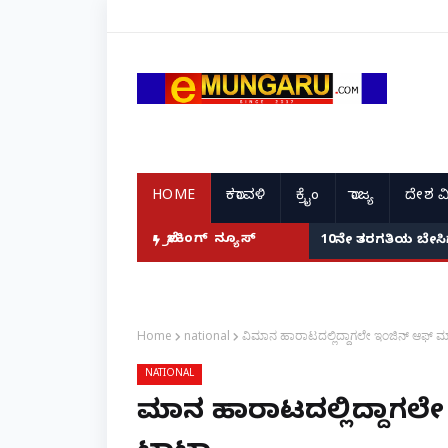
HOME
ಕರಾವಳಿ
ಕ್ರೈಂ
ರಾಜ್ಯ
ದೇಶ ವ
! Priya Prakash Varrier
ಬ್ರೇಕಿಂಗ್ ನ್ಯೂಸ್
10ನೇ ತರಗತಿಯ ಬೇಸಿಗೆ
Home
national
ವಿಮಾನ ಹಾರಾಟದಲ್ಲಿದ್ದಾಗಲೇ ಇಂಜಿನ್ ಆಫ್ ಮಾಡ
NATIONAL
ವಿಮಾನ ಹಾರಾಟದಲ್ಲಿದ್ದಾಗಲೇ