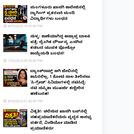
ಮಂಗಳೂರು ಖಾಸಗಿ ಕಾಲೇಜಿನಲ್ಲಿ
ರ‌್ಯಾಗಿಂಗ್ ಪ್ರಕರಣ5 ಮಂದಿ
ವಿದ್ಯಾರ್ಥಿಗಳು ಬಂಧನ
8/05/2026 10:41:00 PM
ಸುಳ್ಯ: ಕಾಣೆಯಾಗಿದ್ದ ಅಪ್ರಾಪ್ತ ಬಾಲಕಿ
ಪತ್ತೆ; ಲೈಂಗಿಕ ದೌರ್ಜನ್ಯ ಎಸಗಿದ
ಕಡಬದ ಯುವಕ ಪೋಕ್ಸೋ
ಕಾಯ್ದೆಯಡಿ ಬಂಧನ!
7/23/2026 09:30:00 PM
ಬ್ಯಾಂಕ್‌ರಾಪ್ಟ್‌ ಆಗಿ ಜೇಬಿನಲ್ಲಿ
ಕಾಸಿರಲಿಲ್ಲ, ₹1 ಕೋಟಿ ಸಾಲ ತೀರಿಸಲು
'ಸಿ-ಗ್ರೇಡ್' ಸಿನಿಮಾಗಳಲ್ಲಿ ನಟಿಸಿದ್ದೆ:
ನಟಿ ಸುಸ್ಮಿತಾ ಮುಖರ್ಜಿ ಕಣ್ಣೀರಿನ
ಹಣೆಬರಹ!
8/06/2026 01:42:00 PM
ವಿಕೃತಿ!: ಚಲಿಸುವ ಖಾಸಗಿ ಬಸ್‌ನಲ್ಲಿ
ಸಹಪ್ರಯಾಣಿಕರೆದುರು ವೃದ್ಧನ ಅಸಭ್ಯ
ವರ್ತನೆ, ವೀಡಿಯೋ ಮಾಡಿದ
ಪ್ರಯಾಣಿಕರು!