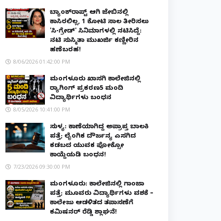
ಬ್ಯಾಂಕ್‌ರಾಪ್ಟ್‌ ಆಗಿ ಜೇಬಿನಲ್ಲಿ
ಕಾಸಿರಲಿಲ್ಲ, ₹1 ಕೋಟಿ ಸಾಲ ತೀರಿಸಲು
'ಸಿ-ಗ್ರೇಡ್' ಸಿನಿಮಾಗಳಲ್ಲಿ ನಟಿಸಿದ್ದೆ:
ನಟಿ ಸುಸ್ಮಿತಾ ಮುಖರ್ಜಿ ಕಣ್ಣೀರಿನ
ಹಣೆಬರಹ!
8/06/2026 01:42:00 PM
ಮಂಗಳೂರು ಖಾಸಗಿ ಕಾಲೇಜಿನಲ್ಲಿ
ರ‌್ಯಾಗಿಂಗ್ ಪ್ರಕರಣ5 ಮಂದಿ
ವಿದ್ಯಾರ್ಥಿಗಳು ಬಂಧನ
8/05/2026 10:41:00 PM
ಸುಳ್ಯ: ಕಾಣೆಯಾಗಿದ್ದ ಅಪ್ರಾಪ್ತ ಬಾಲಕಿ
ಪತ್ತೆ; ಲೈಂಗಿಕ ದೌರ್ಜನ್ಯ ಎಸಗಿದ
ಕಡಬದ ಯುವಕ ಪೋಕ್ಸೋ
ಕಾಯ್ದೆಯಡಿ ಬಂಧನ!
7/23/2026 09:30:00 PM
ಮಂಗಳೂರು: ಕಾಲೇಜಿನಲ್ಲಿ ಗಾಂಜಾ
ಪತ್ತೆ; ಮೂವರು ವಿದ್ಯಾರ್ಥಿಗಳು ವಶಕ್ಕೆ –
ಕಾಲೇಜು ಆಡಳಿತದ ತಪಾಸಣೆಗೆ
ಕಮಿಷನರ್ ರೆಡ್ಡಿ ಶ್ಲಾಘನೆ!