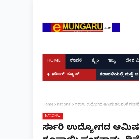
HOME
ಕರಾವಳಿ
ಕ್ರೈಂ
ರಾಜ್ಯ
ದೇಶ ವ
ಬ್ರೇಕಿಂಗ್ ನ್ಯೂಸ್
ಕರಾವಳಿಯಲ್ಲಿ ಮತ್ತೆ 
Home
national
ಸರ್ಕಾರಿ ಉದ್ಯೋಗದ ಆಮಿಷ: ಹಲವರಿಗೆ ವಂಚನ
NATIONAL
ಸರ್ಕಾರಿ ಉದ್ಯೋಗದ ಆಮಿಷ