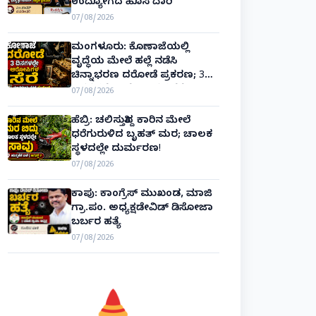
ಉದ್ಯೋಗದ ಹೊಸ ದಾರಿ
07/08/2026
ಮಂಗಳೂರು: ಕೊಣಾಜೆಯಲ್ಲಿ
ವೃದ್ಧೆಯ ಮೇಲೆ ಹಲ್ಲೆ ನಡೆಸಿ
ಚಿನ್ನಾಭರಣ ದರೋಡೆ ಪ್ರಕರಣ; 3
ದಿನಗಳಲ್ಲೇ ಆರೋಪಿಗಳ ಸೆರೆ!
07/08/2026
ಹೆಬ್ರಿ: ಚಲಿಸುತ್ತಿದ್ದ ಕಾರಿನ ಮೇಲೆ
ಧರೆಗುರುಳಿದ ಬೃಹತ್ ಮರ; ಚಾಲಕ
ಸ್ಥಳದಲ್ಲೇ ದುರ್ಮರಣ!
07/08/2026
ಕಾಪು: ಕಾಂಗ್ರೆಸ್ ಮುಖಂಡ, ಮಾಜಿ
ಗ್ರಾ.ಪಂ. ಅಧ್ಯಕ್ಷಡೇವಿಡ್ ಡಿಸೋಜಾ
ಬರ್ಬರ ಹತ್ಯೆ
07/08/2026