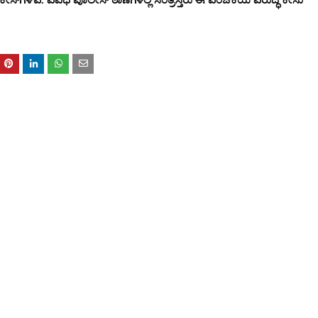
 ಕೇಸ್‌ಗಳಿವೆ. ವಿವಿಧ ಪೊಲೀಸ್ ಠಾಣೆಗಳಲ್ಲಿ ಸಂತ್ರಸ್ತರು ಈ ವಂಚಕಿಯ ವಿರುದ್ಧ ಕೇಸು