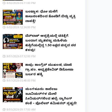
8/02/2026 06:11:00 PM
ಬಂಟ್ವಾಳ: ಧೋ ಮಳೆಗೆ
ಕಾಲುಸಂಕದಿಂದ ತೋಡಿಗೆ ಬಿದ್ದು ವ್ಯಕ್ತಿ
ನಾಪತ್ತೆ!
8/02/2026 12:36:00 PM
ವೆನ್‌ಲಾಕ್ ಆಸ್ಪತ್ರೆಯಲ್ಲಿ ಚಿಕಿತ್ಸೆಗೆ
ಬಂದಾಗ ಮೃತಪಟ್ಟ ಮಹಿಳೆಯ
ಕುತ್ತಿಗೆಯಲ್ಲಿದ್ದ ₹1.50 ಲಕ್ಷದ ಚಿನ್ನದ ಸರ
ಕಳವು!
8/01/2026 07:12:00 PM
ಕಾಪು: ಕಾಂಗ್ರೆಸ್ ಮುಖಂಡ, ಮಾಜಿ
ಗ್ರಾ.ಪಂ. ಅಧ್ಯಕ್ಷಡೇವಿಡ್ ಡಿಸೋಜಾ
ಬರ್ಬರ ಹತ್ಯೆ
8/07/2026 05:40:00 PM
ಮಂಗಳೂರು: ಕಾಲೇಜು
ಜೂನಿಯರ್‌ಗಳ ಮೇಲೆ
ಸೀನಿಯರ್‌ಗಳಿಂದ ಹಲ್ಲೆ; ರ‌್ಯಾಗಿಂಗ್
ಶಂಕೆ – ಪೊಲೀಸ್ ಕಮಿಷನರ್ ಸ್ಪಷ್ಟನೆ!
8/05/2026 09:17:00 AM