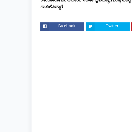
ಕಳುಹಿಸಲಾಗಿದೆ. ಆರೋಪಿ ಸಚಿತಾ ರೈ ವಿರುದ್ಧ 12ಕ್ಕೂ ಹೆಚ್ಚು
ದಾಖಲಿಸಿದ್ದಾರೆ.
Facebook
Twitter