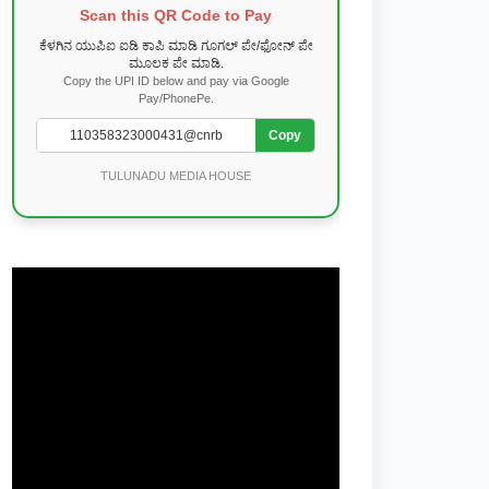
Scan this QR Code to Pay
ಕೆಳಗಿನ ಯುಪಿಐ ಐಡಿ ಕಾಪಿ ಮಾಡಿ ಗೂಗಲ್ ಪೇ/ಫೋನ್ ಪೇ
ಮೂಲಕ ಪೇ ಮಾಡಿ.
Copy the UPI ID below and pay via Google
Pay/PhonePe.
Copy
TULUNADU MEDIA HOUSE