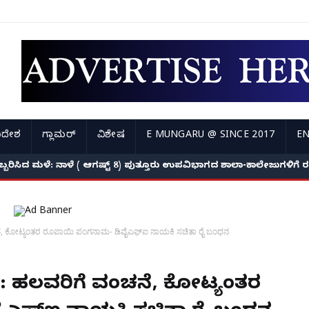
ಿದೇಶ
ಗ್ಲಾಮರ್
ವಿಶೇಷ
E MUNGARU @ SINCE 2017
EN
ಅಬ್ಬರಿಸಿದ ಮಳೆ: ನಾಳೆ ( ಆಗಷ್ಟ್ 8) ಪುತ್ತೂರು ಉಪವಿಭಾಗದ ಶಾಲಾ-ಕಾಲೇಜುಗಳಿಗ
ೆ, ಕೋಟ್ಯಂತರ ರೂಪಾಯಿ ಪಂಗನಾಮ- ಡಿವೈಎಫ್‌ಐ ನಾಯಕಿ ಸಚಿತಾ ರೈ ಬಂಧನ
: ಹಲವರಿಗೆ ವಂಚನೆ, ಕೋಟ್ಯಂತರ