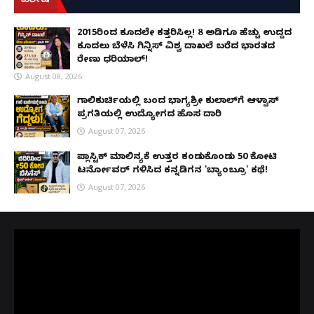
ವಿಶೇಷ
2015ರಿಂದ ಕೂದಲೇ ಕತ್ತರಿಸಿಲ್ಲ! 8 ಅಡಿಗೂ ಹೆಚ್ಚು ಉದ್ದದ
ಕೂದಲು ಬೆಳೆಸಿ ಗಿನ್ನಿಸ್ ವಿಶ್ವ ದಾಖಲೆ ಬರೆದ ಭಾರತದ
ರೇಣು ಧರಿಯಾಲ್!
August 08, 2026
ಗಾಲಿಕುರ್ಚಿಯಲ್ಲಿ ಬಂದ ಭಾಗ್ಯಶ್ರೀ ಕುಲಾಲ್‌ಗೆ ಆಳ್ವಾಸ್
ಪ್ರಗತಿಯಲ್ಲಿ ಉದ್ಯೋಗದ ಹೊಸ ದಾರಿ
August 07, 2026
ಪ್ಲಾಸ್ಟಿಕ್ ಮಾಲಿನ್ಯಕ್ಕೆ ಉತ್ತರ ಕಂಡುಕೊಂಡು ₹50 ಕೋಟಿ
ಟರ್ನೋವರ್ ಗಳಿಸಿದ ಕನ್ನಡಿಗನ 'ಬ್ಯಾಂಬ್ರೂ' ಕಥೆ!
August 07, 2026