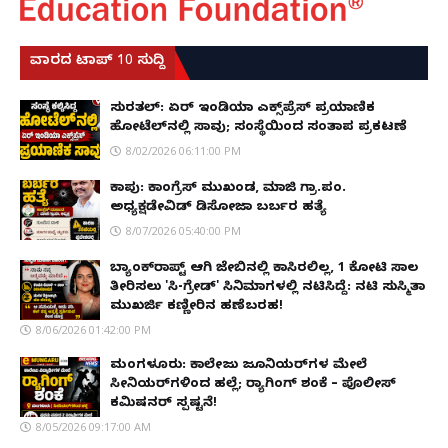
ವಾರದ ಟಾಪ್ 10 ಸುದ್ದಿ
ಸುರತ್ಕಲ್: ಏರ್ ಇಂಡಿಯಾ ಎಕ್ಸ್‌ಪ್ರೆಸ್ ಪ್ರಯಾಣಿಕ
ಹೋಟೆಲ್‌ನಲ್ಲಿ ಸಾವು; ಸಂಸ್ಥೆಯಿಂದ ಸಂತಾಪ ಪ್ರಕಟಣೆ
8/02/2026 06:11:00 PM
ಕಾಪು: ಕಾಂಗ್ರೆಸ್ ಮುಖಂಡ, ಮಾಜಿ ಗ್ರಾ.ಪಂ.
ಅಧ್ಯಕ್ಷಡೇವಿಡ್ ಡಿಸೋಜಾ ಬರ್ಬರ ಹತ್ಯೆ
8/07/2026 05:40:00 PM
ಬ್ಯಾಂಕ್‌ರಾಪ್ಟ್‌ ಆಗಿ ಜೇಬಿನಲ್ಲಿ ಕಾಸಿರಲಿಲ್ಲ, ₹1 ಕೋಟಿ ಸಾಲ
ತೀರಿಸಲು 'ಸಿ-ಗ್ರೇಡ್' ಸಿನಿಮಾಗಳಲ್ಲಿ ನಟಿಸಿದ್ದೆ: ನಟಿ ಸುಸ್ಮಿತಾ
ಮುಖರ್ಜಿ ಕಣ್ಣೀರಿನ ಹಣೆಬರಹ!
8/06/2026 01:42:00 PM
ಮಂಗಳೂರು: ಕಾಲೇಜು ಜೂನಿಯರ್‌ಗಳ ಮೇಲೆ
ಸೀನಿಯರ್‌ಗಳಿಂದ ಹಲ್ಲೆ; ರ‌್ಯಾಗಿಂಗ್ ಶಂಕೆ – ಪೊಲೀಸ್
ಕಮಿಷನರ್ ಸ್ಪಷ್ಟನೆ!
8/05/2026 09:17:00 AM