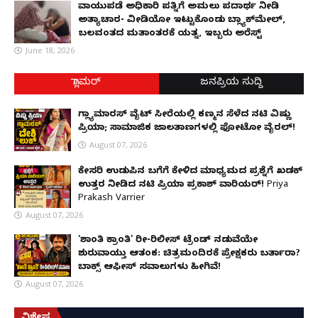
ವಾಯುಪಡೆ ಅಧಿಕಾರಿ ಪತ್ನಿಗೆ ಅಮಲು ಪದಾರ್ಥ ನೀಡಿ
ಅತ್ಯಾಚಾರ- ವೀಡಿಯೋ ಇಟ್ಟುಕೊಂಡು ಬ್ಲ್ಯಾಕ್‌ಮೇಲ್,
ಬಲವಂತದ ಮತಾಂತರಕ್ಕೆ ಯತ್ನ, ಇಬ್ಬರು ಅರೆಸ್ಟ್
June 18, 2026
ಗ್ಲಾಮರ್
ಜನಪ್ರಿಯ ಸುದ್ದಿ
ಗ್ಲ್ಯಾಮಾರಸ್ ವೈಟ್‌ ಸೀರೆಯಲ್ಲಿ ಕಣ್ಮನ ಸೆಳೆದ ನಟಿ ವಿಷ್ಣು
ಪ್ರಿಯಾ; ಸಾಮಾಜಿಕ ಜಾಲತಾಣಗಳಲ್ಲಿ ಫೋಟೋ ವೈರಲ್!
August 07, 2026
ಕೇಸರಿ ಉಡುಪಿನ ಬಗೆಗೆ ಕೇಳಿದ ಮಾಧ್ಯಮದ ಪ್ರಶ್ನೆಗೆ ಖಡಕ್
ಉತ್ತರ ನೀಡಿದ ನಟಿ ಪ್ರಿಯಾ ಪ್ರಕಾಶ್ ವಾರಿಯರ್! Priya
Prakash Varrier
August 07, 2026
'ಶಾಂತಿ ಕ್ರಾಂತಿ' ರೀ-ರಿಲೀಸ್ ಟ್ರೆಂಡ್ ನಡುವೆಯೇ
ಶುರುವಾಯ್ತು ಆತಂಕ: ಚಿತ್ರಮಂದಿರಕ್ಕೆ ಪ್ರೇಕ್ಷಕರು ಬರ್ತಾರಾ?
ಬಾಕ್ಸ್ ಆಫೀಸ್ ಸವಾಲುಗಳು ಹೀಗಿವೆ!
August 07, 2026