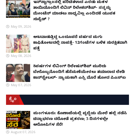
ಇನ್​ಸ್ಟಾಗ್ರಾಂನಲ್ಲಿ ಪರಿಚಿತಳಾದ ಎರಡು ಮಕ್ಕಳ
ತಾಯಿಯೊಂದಿಗೆ ಲಿವಿನ್ ರಿಲೇಶನ್​ಶಿಪ್- ನನ್ನನ್ನು
ಮೇಂಟೆನ್ ಮಾಡಲು ಸಾಧ್ಯವಿಲ್ಲ ಎಂದಿದಕ್ಕೆ ಯುವಕ
ಸುಸೈಡ್ ?
May 09, 2026
ಆಟವಾಡುತ್ತಿದ್ದ ಒಂದೂವರೆ ವರ್ಷದ ಮಗು
ಕಾಫಿತೋಟದಲ್ಲಿ ನಾಪತ್ತೆ- 12ಗಂಟೆಗಳ ಬಳಿಕ ಸುರಕ್ಷಿತವಾಗಿ
ಪತ್ತೆ
May 08, 2026
8ವರ್ಷಗಳ ಲಿವಿಂಗ್‌ ರಿಲೇಷನ್‌ಶಿಪ್ ಮುರಿದು
ಬೇರೊಬ್ಬನೊಂದಿಗೆ ಹೆಸೆಮಣೆಯೇರಲು ತಯಾರಾದ ಲೇಡಿ
ಕಾನ್‌ಸ್ಟೇಬಲ್- ನ್ಯಾಯಕ್ಕಾಗಿ ಎಸ್ಪಿ ಮೊರೆ ಹೋದ ಪಿಎಸ್ಐ
May 07, 2026
ಕ್ರೈಂ
ಮಂಗಳೂರು: ಕೊಣಾಜೆಯಲ್ಲಿ ವೃದ್ಧೆಯ ಮೇಲೆ ಹಲ್ಲೆ ನಡೆಸಿ
ಚಿನ್ನಾಭರಣ ದರೋಡೆ ಪ್ರಕರಣ; 3 ದಿನಗಳಲ್ಲೇ
ಆರೋಪಿಗಳ ಸೆರೆ!
August 07, 2026