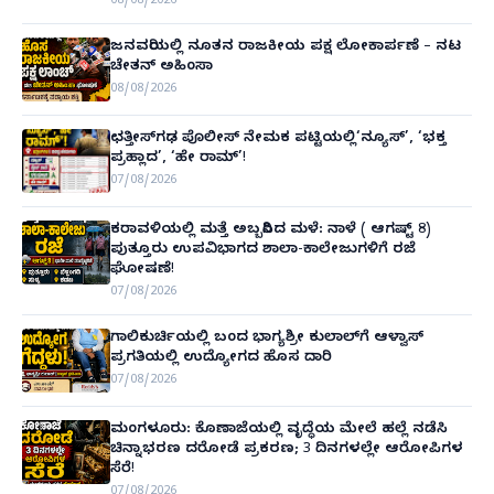
08/08/2026
ಜನವರಿಯಲ್ಲಿ ನೂತನ ರಾಜಕೀಯ ಪಕ್ಷ ಲೋಕಾರ್ಪಣೆ – ನಟ
ಚೇತನ್ ಅಹಿಂಸಾ
08/08/2026
ಛತ್ತೀಸ್‌ಗಢ ಪೊಲೀಸ್ ನೇಮಕ ಪಟ್ಟಿಯಲ್ಲಿ‘ನ್ಯೂಸ್’, ‘ಭಕ್ತ
ಪ್ರಹ್ಲಾದ’, ‘ಹೇ ರಾಮ್’!
07/08/2026
ಕರಾವಳಿಯಲ್ಲಿ ಮತ್ತೆ ಅಬ್ಬರಿಸಿದ ಮಳೆ: ನಾಳೆ ( ಆಗಷ್ಟ್ 8)
ಪುತ್ತೂರು ಉಪವಿಭಾಗದ ಶಾಲಾ-ಕಾಲೇಜುಗಳಿಗೆ ರಜೆ
ಘೋಷಣೆ!
07/08/2026
ಗಾಲಿಕುರ್ಚಿಯಲ್ಲಿ ಬಂದ ಭಾಗ್ಯಶ್ರೀ ಕುಲಾಲ್‌ಗೆ ಆಳ್ವಾಸ್
ಪ್ರಗತಿಯಲ್ಲಿ ಉದ್ಯೋಗದ ಹೊಸ ದಾರಿ
07/08/2026
ಮಂಗಳೂರು: ಕೊಣಾಜೆಯಲ್ಲಿ ವೃದ್ಧೆಯ ಮೇಲೆ ಹಲ್ಲೆ ನಡೆಸಿ
ಚಿನ್ನಾಭರಣ ದರೋಡೆ ಪ್ರಕರಣ; 3 ದಿನಗಳಲ್ಲೇ ಆರೋಪಿಗಳ
ಸೆರೆ!
07/08/2026