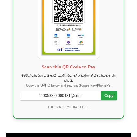
Scan this QR Code to Pay
ಕೆಳಗಿನ ಯುಪಿಐ ಐಡಿ ಕಾಪಿ ಮಾಡಿ ಗೂಗಲ್ ಪೇ/ಫೋನ್ ಪೇ ಮೂಲಕ ಪೇ
ಮಾಡಿ.
Copy the UPI ID below and pay via Google Pay/PhonePe.
Copy
TULUNADU MEDIA HOUSE