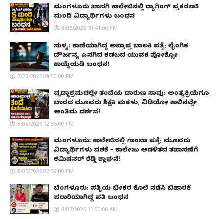
ಮಂಗಳೂರು ಖಾಸಗಿ ಕಾಲೇಜಿನಲ್ಲಿ ರ‌್ಯಾಗಿಂಗ್ ಪ್ರಕರಣ5
ಮಂದಿ ವಿದ್ಯಾರ್ಥಿಗಳು ಬಂಧನ
8/05/2026 10:41:00 PM
ಸುಳ್ಯ: ಕಾಣೆಯಾಗಿದ್ದ ಅಪ್ರಾಪ್ತ ಬಾಲಕಿ ಪತ್ತೆ; ಲೈಂಗಿಕ
ದೌರ್ಜನ್ಯ ಎಸಗಿದ ಕಡಬದ ಯುವಕ ಪೋಕ್ಸೋ
ಕಾಯ್ದೆಯಡಿ ಬಂಧನ!
7/23/2026 09:30:00 PM
ವೃದ್ಧಾಶ್ರಮದಲ್ಲೇ ತಂದೆಯ ದಾರುಣ ಸಾವು: ಅಂತ್ಯಕ್ರಿಯೆಗೂ
ಬಾರದ ಮೂವರು ಶಿಕ್ಷಕಿ ಮಕಳು, ವಿಡಿಯೋ ಕಾಲಿನಲ್ಲೇ
ಅಂತಿಮ ದರ್ಶನ!
8/06/2026 12:35:00 PM
ಮಂಗಳೂರು: ಕಾಲೇಜಿನಲ್ಲಿ ಗಾಂಜಾ ಪತ್ತೆ; ಮೂವರು
ವಿದ್ಯಾರ್ಥಿಗಳು ವಶಕ್ಕೆ – ಕಾಲೇಜು ಆಡಳಿತದ ತಪಾಸಣೆಗೆ
ಕಮಿಷನರ್ ರೆಡ್ಡಿ ಶ್ಲಾಘನೆ!
8/05/2026 02:39:00 PM
ಬೆಂಗಳೂರು: ಪತ್ನಿಯ ಭೀಕರ ಕೊಲೆ ನಡೆಸಿ ಬಿಹಾರಕ್ಕೆ
ಪರಾರಿಯಾಗಿದ್ದ ಪತಿ ಬಂಧನ
8/07/2026 11:00:00 AM