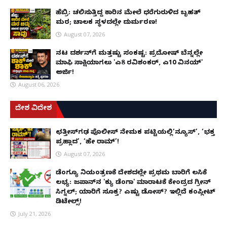
ಹೆಬ್ರಿ: ಚಲಿಸುತ್ತಿದ್ದ ಕಾರಿನ ಮೇಲೆ ಧರೆಗುರುಳಿದ ಬೃಹತ್
ಮರ; ಚಾಲಕ ಸ್ಥಳದಲ್ಲೇ ದುರ್ಮರಣ!
August 07, 2026
ನಟ ದರ್ಶನ್‌ಗೆ ಮತ್ತಷ್ಟು ಸಂಕಷ್ಟ: ಪ್ರದೋಷ್ ಬೆನ್ನಲ್ಲೇ
ಮಾಫಿ ಸಾಕ್ಷಿಯಾಗಲು 'ಎ8 ರವಿಶಂಕರ್, ಎ10 ವಿನಯ್'
ಅರ್ಜಿ!
August 06, 2026
ದೇಶ ವಿದೇಶ
ಛತ್ತೀಸ್‌ಗಢ ಪೊಲೀಸ್ ನೇಮಕ ಪಟ್ಟಿಯಲ್ಲಿ‘ನ್ಯೂಸ್’, ‘ಭಕ್ತ
ಪ್ರಹ್ಲಾದ’, ‘ಹೇ ರಾಮ್’!
August 07, 2026
ಡೆಂಗ್ಯೂ ನಿಯಂತ್ರಣಕ್ಕೆ ದೇಶದಲ್ಲೇ ಪ್ರಥಮ ಬಾರಿಗೆ ಲಸಿಕೆ
ಲಭ್ಯ: ಜಪಾನ್‌ನ 'ಕ್ಯು ಡೆಂಗಾ' ಮಾರಾಟಕ್ಕೆ ಕೇಂದ್ರದ ಗ್ರೀನ್
ಸಿಗ್ನಲ್; ಯಾರಿಗೆ ಸೂಕ್ತ? ಎಷ್ಟು ಡೋಸ್? ಇಲ್ಲಿದೆ ಕಂಪ್ಲೀಟ್
ಡಿಟೇಲ್ಸ್!
July 21, 2026