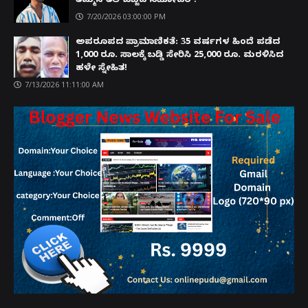
ತಮ್ಮನ ತಲೆ ಜಜ್ಜಿದ ಸಹೋದರ !
7/20/2026 03:00:00 PM
ಅಪರೂಪದ ಪ್ರಾಮಾಣಿಕತೆ: 35 ವರ್ಷಗಳ ಹಿಂದೆ ಪಡೆದ
1,000 ರೂ. ಸಾಲಕ್ಕೆ ಬಡ್ಡಿ ಸೇರಿಸಿ 25,000 ರೂ. ಮರಳಿಸಿದ
ಹಳೇ ಸ್ನೇಹಿತ!
7/13/2026 11:11:00 AM