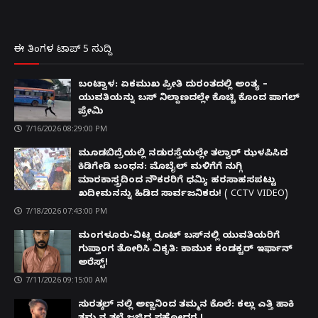
ಈ ತಿಂಗಳ ಟಾಪ್ 5 ಸುದ್ದಿ
ಬಂಟ್ವಾಳ: ಏಕಮುಖ ಪ್ರೀತಿ ದುರಂತದಲ್ಲಿ ಅಂತ್ಯ –
ಯುವತಿಯನ್ನು ಬಸ್ ನಿಲ್ದಾಣದಲ್ಲೇ ಕೊಚ್ಚಿ ಕೊಂದ ಪಾಗಲ್
ಪ್ರೇಮಿ
7/16/2026 08:29:00 PM
ಮೂಡಬಿದ್ರೆಯಲ್ಲಿ ನಡುರಸ್ತೆಯಲ್ಲೇ ತಲ್ವಾರ್ ಝಳಪಿಸಿದ
ಕಿಡಿಗೇಡಿ ಬಂಧನ: ಮೊಬೈಲ್ ಮಳಿಗೆಗೆ ನುಗ್ಗಿ
ಮಾರಕಾಸ್ತ್ರದಿಂದ ನೌಕರರಿಗೆ ಧಮ್ಕಿ; ಹರಸಾಹಸಪಟ್ಟು
ಖದೀಮನನ್ನು ಹಿಡಿದ ಸಾರ್ವಜನಿಕರು! ( CCTV VIDEO)
7/18/2026 07:43:00 PM
ಮಂಗಳೂರು-ವಿಟ್ಲ ರೂಟ್ ಬಸ್‌ನಲ್ಲಿ ಯುವತಿಯರಿಗೆ
ಗುಪ್ತಾಂಗ ತೋರಿಸಿ ವಿಕೃತಿ: ಕಾಮುಕ ಕಂಡಕ್ಟರ್ ಇರ್ಫಾನ್
ಅರೆಸ್ಟ್!
7/11/2026 09:15:00 AM
ಸುರತ್ಕಲ್ ನಲ್ಲಿ ಅಣ್ಣನಿಂದ ತಮ್ಮನ ಕೊಲೆ: ಕಲ್ಲು ಎತ್ತಿ ಹಾಕಿ