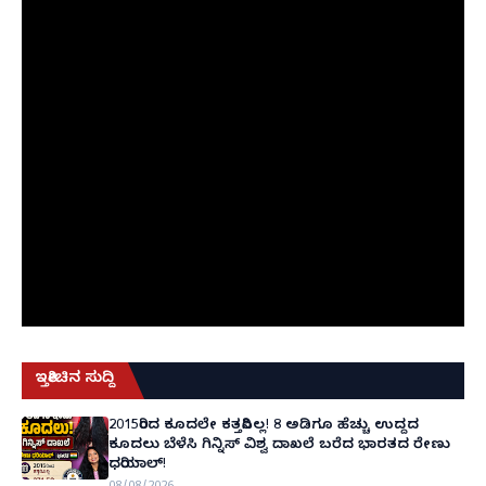
ಇತ್ತೀಚಿನ ಸುದ್ದಿ
2015ರಿಂದ ಕೂದಲೇ ಕತ್ತರಿಸಿಲ್ಲ! 8 ಅಡಿಗೂ ಹೆಚ್ಚು ಉದ್ದದ
ಕೂದಲು ಬೆಳೆಸಿ ಗಿನ್ನಿಸ್ ವಿಶ್ವ ದಾಖಲೆ ಬರೆದ ಭಾರತದ ರೇಣು
ಧರಿಯಾಲ್!