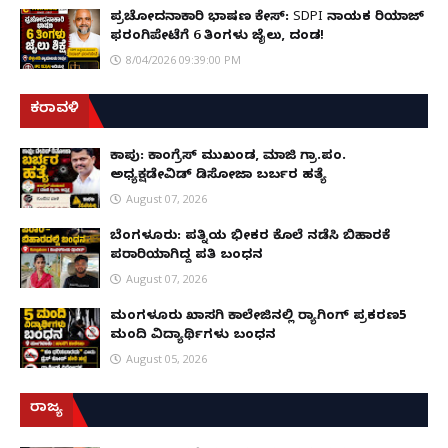
ಪ್ರಚೋದನಾಕಾರಿ ಭಾಷಣ ಕೇಸ್: SDPI ನಾಯಕ ರಿಯಾಜ್
ಫರಂಗಿಪೇಟೆಗೆ 6 ತಿಂಗಳು ಜೈಲು, ದಂಡ!
8/04/2026 09:39:00 PM
ಕರಾವಳಿ
ಕಾಪು: ಕಾಂಗ್ರೆಸ್ ಮುಖಂಡ, ಮಾಜಿ ಗ್ರಾ.ಪಂ.
ಅಧ್ಯಕ್ಷಡೇವಿಡ್ ಡಿಸೋಜಾ ಬರ್ಬರ ಹತ್ಯೆ
August 07, 2026
ಬೆಂಗಳೂರು: ಪತ್ನಿಯ ಭೀಕರ ಕೊಲೆ ನಡೆಸಿ ಬಿಹಾರಕ್ಕೆ
ಪರಾರಿಯಾಗಿದ್ದ ಪತಿ ಬಂಧನ
August 07, 2026
ಮಂಗಳೂರು ಖಾಸಗಿ ಕಾಲೇಜಿನಲ್ಲಿ ರ‌್ಯಾಗಿಂಗ್ ಪ್ರಕರಣ5
ಮಂದಿ ವಿದ್ಯಾರ್ಥಿಗಳು ಬಂಧನ
August 05, 2026
ರಾಜ್ಯ