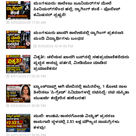
ಮಂಗಳೂರು: ಕಾಲೇಜು ಜೂನಿಯರ್‌ಗಳ ಮೇಲೆ
ಸೀನಿಯರ್‌ಗಳಿಂದ ಹಲ್ಲೆ; ರ‌್ಯಾಗಿಂಗ್ ಶಂಕೆ – ಪೊಲೀಸ್
ಕಮಿಷನರ್ ಸ್ಪಷ್ಟನೆ!
8/05/2026 09:17:00 AM
ಮಂಗಳೂರು ಖಾಸಗಿ ಕಾಲೇಜಿನಲ್ಲಿ ರ‌್ಯಾಗಿಂಗ್ ಪ್ರಕರಣ5
ಮಂದಿ ವಿದ್ಯಾರ್ಥಿಗಳು ಬಂಧನ
8/05/2026 10:41:00 PM
ವಿಕೃತಿ!: ಚಲಿಸುವ ಖಾಸಗಿ ಬಸ್‌ನಲ್ಲಿ ಸಹಪ್ರಯಾಣಿಕರೆದುರು
ವೃದ್ಧನ ಅಸಭ್ಯ ವರ್ತನೆ, ವೀಡಿಯೋ ಮಾಡಿದ
ಪ್ರಯಾಣಿಕರು!
8/01/2026 07:52:00 PM
ಬ್ಯಾಂಕ್‌ರಾಪ್ಟ್‌ ಆಗಿ ಜೇಬಿನಲ್ಲಿ ಕಾಸಿರಲಿಲ್ಲ, ₹1 ಕೋಟಿ ಸಾಲ
ತೀರಿಸಲು 'ಸಿ-ಗ್ರೇಡ್' ಸಿನಿಮಾಗಳಲ್ಲಿ ನಟಿಸಿದ್ದೆ: ನಟಿ ಸುಸ್ಮಿತಾ
ಮುಖರ್ಜಿ ಕಣ್ಣೀರಿನ ಹಣೆಬರಹ!
8/06/2026 01:42:00 PM
ಮುಲ್ಕಿ: ಉಡುಪಿ-ಕಾಸರಗೋಡು ವಿದ್ಯುತ್ ಪ್ರಸರಣ
ಕಾಮಗಾರಿ ಸ್ಥಳದಲ್ಲಿ ₹2.53 ಲಕ್ಷ ಮೌಲ್ಯದ ಸಾಮಗ್ರಿಗಳು
ಕಳವು!
8/01/2026 07:30:00 PM