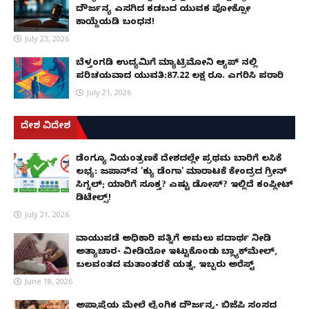
ದೌರ್ಜನ್ಯ ಎಸಗಿದ ಕಡಬದ ಯುವಕ ಪೋಕ್ಸೋ
ಕಾಯ್ದೆಯಡಿ ಬಂಧನ!
July 23, 2026
ಬೆಳ್ತಂಗಡಿ ಉದ್ಯಮಿಗೆ ಮ್ಯಾಟ್ರಿಮೋನಿ ಆ್ಯಪ್ ನಲ್ಲಿ
ಪರಿಚಯವಾದ ಯುವತಿ:87.22 ಲಕ್ಷ ರೂ. ಎಗರಿಸಿ ಪರಾರಿ
July 21, 2026
ದೇಶ ವಿದೇಶ
ಡೆಂಗ್ಯೂ ನಿಯಂತ್ರಣಕ್ಕೆ ದೇಶದಲ್ಲೇ ಪ್ರಥಮ ಬಾರಿಗೆ ಲಸಿಕೆ
ಲಭ್ಯ: ಜಪಾನ್‌ನ 'ಕ್ಯು ಡೆಂಗಾ' ಮಾರಾಟಕ್ಕೆ ಕೇಂದ್ರದ ಗ್ರೀನ್
ಸಿಗ್ನಲ್; ಯಾರಿಗೆ ಸೂಕ್ತ? ಎಷ್ಟು ಡೋಸ್? ಇಲ್ಲಿದೆ ಕಂಪ್ಲೀಟ್
ಡಿಟೇಲ್ಸ್!
July 21, 2026
ವಾಯುಪಡೆ ಅಧಿಕಾರಿ ಪತ್ನಿಗೆ ಅಮಲು ಪದಾರ್ಥ ನೀಡಿ
ಅತ್ಯಾಚಾರ- ವೀಡಿಯೋ ಇಟ್ಟುಕೊಂಡು ಬ್ಲ್ಯಾಕ್‌ಮೇಲ್,
ಬಲವಂತದ ಮತಾಂತರಕ್ಕೆ ಯತ್ನ, ಇಬ್ಬರು ಅರೆಸ್ಟ್
June 18, 2026
ಅಪ್ರಾಪ್ತೆಯ ಮೇಲೆ ಲೈಂಗಿಕ ದೌರ್ಜನ್ಯ- ಬಿಜೆಪಿ ಸಂಸದ