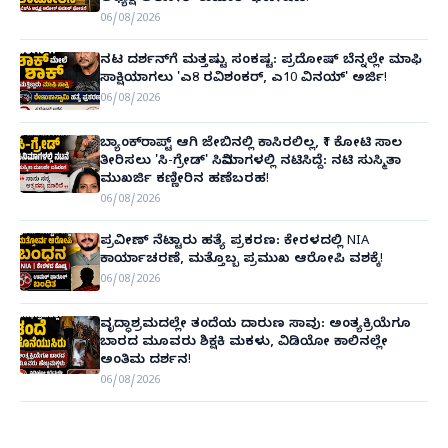
06/08/2026
ನಟ ದರ್ಶನ್‌ಗೆ ಮತ್ತಷ್ಟು ಸಂಕಷ್ಟ: ಪ್ರದೋಷ್ ಬೆನ್ನಲ್ಲೇ ಮಾಫಿ
ಸಾಕ್ಷಿಯಾಗಲು 'ಎ8 ರವಿಶಂಕರ್, ಎ10 ವಿನಯ್' ಅರ್ಜಿ!
06/08/2026
ಬ್ಯಾಂಕ್‌ರಾಪ್ಟ್‌ ಆಗಿ ಜೇಬಿನಲ್ಲಿ ಕಾಸಿರಲಿಲ್ಲ, ₹1 ಕೋಟಿ ಸಾಲ
ತೀರಿಸಲು 'ಸಿ-ಗ್ರೇಡ್' ಸಿನಿಮಾಗಳಲ್ಲಿ ನಟಿಸಿದ್ದೆ: ನಟಿ ಸುಸ್ಮಿತಾ
ಮುಖರ್ಜಿ ಕಣ್ಣೀರಿನ ಹಣೆಬರಹ!
06/08/2026
ಪ್ರವೀಣ್ ನೆಟ್ಟಾರು ಹತ್ಯೆ ಪ್ರಕರಣ: ಕೇರಳದಲ್ಲಿ NIA
ಕಾರ್ಯಾಚರಣೆ, ಮತ್ತೊಬ್ಬ ಪ್ರಮುಖ ಆರೋಪಿ ವಶಕ್ಕೆ!
06/08/2026
ವೃದ್ಧಾಶ್ರಮದಲ್ಲೇ ತಂದೆಯ ದಾರುಣ ಸಾವು: ಅಂತ್ಯಕ್ರಿಯೆಗೂ
ಬಾರದ ಮೂವರು ಶಿಕ್ಷಕಿ ಮಕಳು, ವಿಡಿಯೋ ಕಾಲಿನಲ್ಲೇ
ಅಂತಿಮ ದರ್ಶನ!
06/08/2026