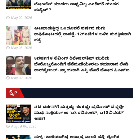
ಮೇಂಟೆನ್ ಮಾಡಲು ಸಾಧ್ಯವಿಲ್ಲ ಎಂದಿದಕ್ಕೆ ಯುವಕ
ಸುಸೈಡ್ ?
May 09, 2026
ಆಟವಾಡುತ್ತಿದ್ದ ಒಂದೂವರೆ ವರ್ಷದ ಮಗು
ಕಾಫಿತೋಟದಲ್ಲಿ ನಾಪತ್ತೆ- 12ಗಂಟೆಗಳ ಬಳಿಕ ಸುರಕ್ಷಿತವಾಗಿ
ಪತ್ತೆ
May 08, 2026
8ವರ್ಷಗಳ ಲಿವಿಂಗ್‌ ರಿಲೇಷನ್‌ಶಿಪ್ ಮುರಿದು
ಬೇರೊಬ್ಬನೊಂದಿಗೆ ಹೆಸೆಮಣೆಯೇರಲು ತಯಾರಾದ ಲೇಡಿ
ಕಾನ್‌ಸ್ಟೇಬಲ್- ನ್ಯಾಯಕ್ಕಾಗಿ ಎಸ್ಪಿ ಮೊರೆ ಹೋದ ಪಿಎಸ್ಐ
May 07, 2026
ಕ್ರೈಂ
ನಟ ದರ್ಶನ್‌ಗೆ ಮತ್ತಷ್ಟು ಸಂಕಷ್ಟ: ಪ್ರದೋಷ್ ಬೆನ್ನಲ್ಲೇ
ಮಾಫಿ ಸಾಕ್ಷಿಯಾಗಲು 'ಎ8 ರವಿಶಂಕರ್, ಎ10 ವಿನಯ್'
ಅರ್ಜಿ!
August 06, 2026
ಸುಳ್ಯ: ಕಾಣೆಯಾಗಿದ್ದ ಅಪ್ರಾಪ್ತ ಬಾಲಕಿ ಪತ್ತೆ; ಲೈಂಗಿಕ