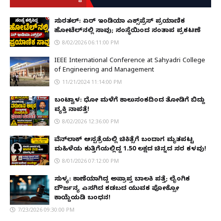
ಸುರತ್ಕಲ್: ಏರ್ ಇಂಡಿಯಾ ಎಕ್ಸ್‌ಪ್ರೆಸ್ ಪ್ರಯಾಣಿಕ
ಹೋಟೆಲ್‌ನಲ್ಲಿ ಸಾವು; ಸಂಸ್ಥೆಯಿಂದ ಸಂತಾಪ ಪ್ರಕಟಣೆ
8/02/2026 06:11:00 PM
IEEE International Conference at Sahyadri College
of Engineering and Management
11/21/2024 11:14:00 PM
ಬಂಟ್ವಾಳ: ಧೋ ಮಳೆಗೆ ಕಾಲುಸಂಕದಿಂದ ತೋಡಿಗೆ ಬಿದ್ದು
ವ್ಯಕ್ತಿ ನಾಪತ್ತೆ!
8/02/2026 12:36:00 PM
ವೆನ್‌ಲಾಕ್ ಆಸ್ಪತ್ರೆಯಲ್ಲಿ ಚಿಕಿತ್ಸೆಗೆ ಬಂದಾಗ ಮೃತಪಟ್ಟ
ಮಹಿಳೆಯ ಕುತ್ತಿಗೆಯಲ್ಲಿದ್ದ ₹1.50 ಲಕ್ಷದ ಚಿನ್ನದ ಸರ ಕಳವು!
8/01/2026 07:12:00 PM
ಸುಳ್ಯ: ಕಾಣೆಯಾಗಿದ್ದ ಅಪ್ರಾಪ್ತ ಬಾಲಕಿ ಪತ್ತೆ; ಲೈಂಗಿಕ
ದೌರ್ಜನ್ಯ ಎಸಗಿದ ಕಡಬದ ಯುವಕ ಪೋಕ್ಸೋ
ಕಾಯ್ದೆಯಡಿ ಬಂಧನ!
7/23/2026 09:30:00 PM