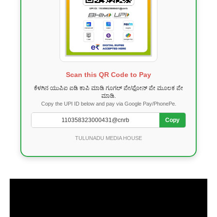
Scan this QR Code to Pay
ಕೆಳಗಿನ ಯುಪಿಐ ಐಡಿ ಕಾಪಿ ಮಾಡಿ ಗೂಗಲ್ ಪೇ/ಫೋನ್ ಪೇ ಮೂಲಕ ಪೇ
ಮಾಡಿ.
Copy the UPI ID below and pay via Google Pay/PhonePe.
Copy
TULUNADU MEDIA HOUSE