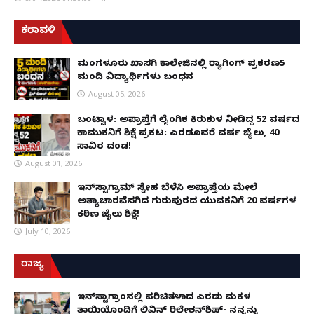
ಕರಾವಳಿ
ಮಂಗಳೂರು ಖಾಸಗಿ ಕಾಲೇಜಿನಲ್ಲಿ ರ‌್ಯಾಗಿಂಗ್ ಪ್ರಕರಣ5
ಮಂದಿ ವಿದ್ಯಾರ್ಥಿಗಳು ಬಂಧನ
August 05, 2026
ಬಂಟ್ವಾಳ: ಅಪ್ರಾಪ್ತೆಗೆ ಲೈಂಗಿಕ ಕಿರುಕುಳ ನೀಡಿದ್ದ 52 ವರ್ಷದ
ಕಾಮುಕನಿಗೆ ಶಿಕ್ಷೆ ಪ್ರಕಟ: ಎರಡೂವರೆ ವರ್ಷ ಜೈಲು, ₹40
ಸಾವಿರ ದಂಡ!
August 01, 2026
ಇನ್‌ಸ್ಟಾಗ್ರಾಮ್ ಸ್ನೇಹ ಬೆಳೆಸಿ ಅಪ್ರಾಪ್ತೆಯ ಮೇಲೆ
ಅತ್ಯಾಚಾರವೆಸಗಿದ ಗುರುಪುರದ ಯುವಕನಿಗೆ 20 ವರ್ಷಗಳ
ಕಠಿಣ ಜೈಲು ಶಿಕ್ಷೆ!
July 10, 2026
ರಾಜ್ಯ
ಇನ್​ಸ್ಟಾಗ್ರಾಂನಲ್ಲಿ ಪರಿಚಿತಳಾದ ಎರಡು ಮಕ್ಕಳ
ತಾಯಿಯೊಂದಿಗೆ ಲಿವಿನ್ ರಿಲೇಶನ್​ಶಿಪ್- ನನ್ನನ್ನು