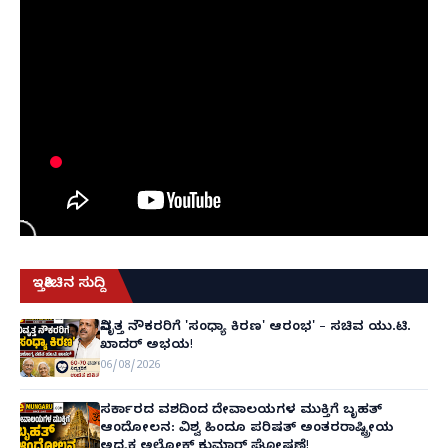
ಇತ್ತೀಚಿನ ಸುದ್ದಿ
ನಿವೃತ್ತ ನೌಕರರಿಗೆ 'ಸಂಧ್ಯಾ ಕಿರಣ' ಆರಂಭ' – ಸಚಿವ ಯು.ಟಿ.
ಖಾದರ್ ಅಭಯ!
06/08/2026
ಸರ್ಕಾರದ ವಶದಿಂದ ದೇವಾಲಯಗಳ ಮುಕ್ತಿಗೆ ಬೃಹತ್
ಆಂದೋಲನ: ವಿಶ್ವ ಹಿಂದೂ ಪರಿಷತ್ ಅಂತರರಾಷ್ಟ್ರೀಯ
ಅಧ್ಯಕ್ಷ ಅಲೋಕ್ ಕುಮಾರ್ ಘೋಷಣೆ!