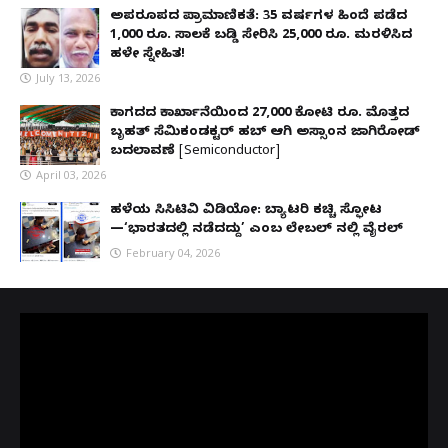
ಅಪರೂಪದ ಪ್ರಾಮಾಣಿಕತೆ: 35 ವರ್ಷಗಳ ಹಿಂದೆ ಪಡೆದ
1,000 ರೂ. ಸಾಲಕ್ಕೆ ಬಡ್ಡಿ ಸೇರಿಸಿ 25,000 ರೂ. ಮರಳಿಸಿದ
ಹಳೇ ಸ್ನೇಹಿತ!
July 13, 2026
ಕಾಗದದ ಕಾರ್ಖಾನೆಯಿಂದ 27,000 ಕೋಟಿ ರೂ. ಮೊತ್ತದ
ಬೃಹತ್ ಸೆಮಿಕಂಡಕ್ಟರ್ ಹಬ್ ಆಗಿ ಅಸ್ಸಾಂನ ಜಾಗಿರೋಡ್
ಬದಲಾವಣೆ [Semiconductor]
April 03, 2026
ಹಳೆಯ ಸಿಸಿಟಿವಿ ವಿಡಿಯೋ: ಬ್ಯಾಟರಿ ಕಚ್ಚಿ ಸ್ಫೋಟ
—‘ಭಾರತದಲ್ಲಿ ನಡೆದದ್ದು’ ಎಂಬ ಲೇಬಲ್ ನಲ್ಲಿ ವೈರಲ್
February 04, 2026