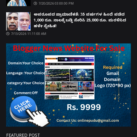
7/20/2026 03:00:00 PM
ಅಪರೂಪದ ಪ್ರಾಮಾಣಿಕತೆ: 35 ವರ್ಷಗಳ ಹಿಂದೆ ಪಡೆದ
1,000 ರೂ. ಸಾಲಕ್ಕೆ ಬಡ್ಡಿ ಸೇರಿಸಿ 25,000 ರೂ. ಮರಳಿಸಿದ
ಹಳೇ ಸ್ನೇಹಿತ!
7/13/2026 11:11:00 AM
FEATURED POST