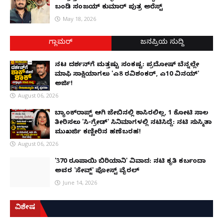
ಬಂಡಿ ಸಂಜಯ್ ಕುಮಾರ್ ಪುತ್ರ ಅರೆಸ್ಟ್
May 18, 2026
ಗ್ಲಾಮರ್
ಜನಪ್ರಿಯ ಸುದ್ದಿ
ನಟ ದರ್ಶನ್‌ಗೆ ಮತ್ತಷ್ಟು ಸಂಕಷ್ಟ: ಪ್ರದೋಷ್ ಬೆನ್ನಲ್ಲೇ
ಮಾಫಿ ಸಾಕ್ಷಿಯಾಗಲು 'ಎ8 ರವಿಶಂಕರ್, ಎ10 ವಿನಯ್'
ಅರ್ಜಿ!
August 06, 2026
ಬ್ಯಾಂಕ್‌ರಾಪ್ಟ್‌ ಆಗಿ ಜೇಬಿನಲ್ಲಿ ಕಾಸಿರಲಿಲ್ಲ, ₹1 ಕೋಟಿ ಸಾಲ
ತೀರಿಸಲು 'ಸಿ-ಗ್ರೇಡ್' ಸಿನಿಮಾಗಳಲ್ಲಿ ನಟಿಸಿದ್ದೆ: ನಟಿ ಸುಸ್ಮಿತಾ
ಮುಖರ್ಜಿ ಕಣ್ಣೀರಿನ ಹಣೆಬರಹ!
August 06, 2026
'370 ರೂಪಾಯಿ ಬಿರಿಯಾನಿ' ವಿವಾದ: ನಟಿ ಕೃತಿ ಕರ್ಬಂದಾ
ಅವರ 'ಸೇವ್ಜ್' ಪೋಸ್ಟ್ ವೈರಲ್
June 14, 2026
ವಿಶೇಷ