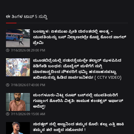
ಈ ತಿಂಗಳ ಟಾಪ್ 5 ಸುದ್ದಿ
ಬಂಟ್ವಾಳ: ಏಕಮುಖ ಪ್ರೀತಿ ದುರಂತದಲ್ಲಿ ಅಂತ್ಯ –
ಯುವತಿಯನ್ನು ಬಸ್ ನಿಲ್ದಾಣದಲ್ಲೇ ಕೊಚ್ಚಿ ಕೊಂದ ಪಾಗಲ್
ಪ್ರೇಮಿ
7/16/2026 08:29:00 PM
ಮೂಡಬಿದ್ರೆಯಲ್ಲಿ ನಡುರಸ್ತೆಯಲ್ಲೇ ತಲ್ವಾರ್ ಝಳಪಿಸಿದ
ಕಿಡಿಗೇಡಿ ಬಂಧನ: ಮೊಬೈಲ್ ಮಳಿಗೆಗೆ ನುಗ್ಗಿ
ಮಾರಕಾಸ್ತ್ರದಿಂದ ನೌಕರರಿಗೆ ಧಮ್ಕಿ; ಹರಸಾಹಸಪಟ್ಟು
ಖದೀಮನನ್ನು ಹಿಡಿದ ಸಾರ್ವಜನಿಕರು! ( CCTV VIDEO)
7/18/2026 07:43:00 PM
ಮಂಗಳೂರು-ವಿಟ್ಲ ರೂಟ್ ಬಸ್‌ನಲ್ಲಿ ಯುವತಿಯರಿಗೆ
ಗುಪ್ತಾಂಗ ತೋರಿಸಿ ವಿಕೃತಿ: ಕಾಮುಕ ಕಂಡಕ್ಟರ್ ಇರ್ಫಾನ್
ಅರೆಸ್ಟ್!
7/11/2026 09:15:00 AM
ಸುರತ್ಕಲ್ ನಲ್ಲಿ ಅಣ್ಣನಿಂದ ತಮ್ಮನ ಕೊಲೆ: ಕಲ್ಲು ಎತ್ತಿ ಹಾಕಿ
ತಮ್ಮನ ತಲೆ ಜಜ್ಜಿದ ಸಹೋದರ !