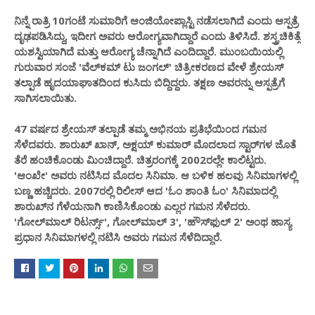
ನಿನ್ನೆ ರಾತ್ರಿ 10ಗಂಟೆ ಸುಮಾರಿಗೆ ಆಂಜಿಯೋಪ್ಲಾಸ್ಟಿ ನಡೆಸಲಾಗಿದೆ ಎಂದು ಆಸ್ಪತ್ರೆ
ದೃಢಪಡಿಸಿದ್ದು, ಇದೀಗ ಅವರು ಆರೋಗ್ಯವಾಗಿದ್ದಾರೆ ಎಂದು ತಿಳಿಸಿದೆ. ಶಸ್ತ್ರಚಿಕಿತ್ಸೆ
ಯಶಸ್ವಿಯಾಗಿದೆ ಮತ್ತು ಆರೋಗ್ಯ ಚೆನ್ನಾಗಿದೆ ಎಂದಿದ್ದಾರೆ. ಮುಂಬಯಿಯಲ್ಲಿ
ಗುರುವಾರ ಸಂಜೆ 'ವೆಲ್‌ಕಮ್ ಟು ಜಂಗಲ್' ಚಿತ್ರೀಕರಣದ ವೇಳೆ ಶ್ರೇಯಸ್‌
ತಲ್ಪಾಡೆ ಹೃದಯಾಘಾತದಿಂದ ಕುಸಿದು ಬಿದ್ದಿದ್ದರು. ತಕ್ಷಣ ಅವರನ್ನು ಆಸ್ಪತ್ರೆಗೆ
ಸಾಗಿಸಲಾಯಿತು.
47 ವರ್ಷದ ಶ್ರೇಯಸ್ ತಲ್ಪಾಡೆ ತಮ್ಮ ಅಭಿನಯ ಪ್ರತಿಭೆಯಿಂದ ಗಮನ
ಸೆಳೆದವರು. ಶಾರುಖ್ ಖಾನ್, ಅಕ್ಷಯ್ ಕುಮಾರ್ ಮೊದಲಾದ ಸ್ಟಾರ್‌ಗಳ ಜೊತೆ
ತೆರೆ ಹಂಚಿಕೊಂಡು ಮಿಂಚಿದ್ದಾರೆ. ಚಿತ್ರರಂಗಕ್ಕೆ 2002ರಲ್ಲೇ ಕಾಲಿಟ್ಟರು.
'ಆಂಖೇ' ಅವರು ನಟಿಸಿದ ಮೊದಲ ಸಿನಿಮಾ. ಆ ಬಳಿಕ ಹಲವು ಸಿನಿಮಾಗಳಲ್ಲಿ
ಬಣ್ಣ ಹಚ್ಚಿದರು. 2007ರಲ್ಲಿ ರಿಲೀಸ್ ಆದ 'ಓಂ ಶಾಂತಿ ಓಂ' ಸಿನಿಮಾದಲ್ಲಿ
ಶಾರುಖ್‌ನ ಗೆಳೆಯನಾಗಿ ಕಾಣಿಸಿಕೊಂಡು ಎಲ್ಲರ ಗಮನ ಸೆಳೆದರು.
'ಗೋಲ್‌ಮಾಲ್‌ ರಿಟರ್ನ್ಸ್', ಗೋಲ್‌ಮಾಲ್ 3', 'ಹೌಸ್‌ಫುಲ್ 2' ಅಂಥ ಹಾಸ್ಯ
ಪ್ರಧಾನ ಸಿನಿಮಾಗಳಲ್ಲಿ ನಟಿಸಿ ಅವರು ಗಮನ ಸೆಳೆದಿದ್ದಾರೆ.