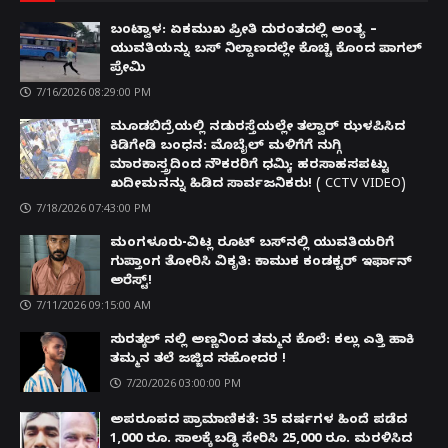
ಬಂಟ್ವಾಳ: ಏಕಮುಖ ಪ್ರೀತಿ ದುರಂತದಲ್ಲಿ ಅಂತ್ಯ –
ಯುವತಿಯನ್ನು ಬಸ್ ನಿಲ್ದಾಣದಲ್ಲೇ ಕೊಚ್ಚಿ ಕೊಂದ ಪಾಗಲ್
ಪ್ರೇಮಿ
7/16/2026 08:29:00 PM
ಮೂಡಬಿದ್ರೆಯಲ್ಲಿ ನಡುರಸ್ತೆಯಲ್ಲೇ ತಲ್ವಾರ್ ಝಳಪಿಸಿದ
ಕಿಡಿಗೇಡಿ ಬಂಧನ: ಮೊಬೈಲ್ ಮಳಿಗೆಗೆ ನುಗ್ಗಿ
ಮಾರಕಾಸ್ತ್ರದಿಂದ ನೌಕರರಿಗೆ ಧಮ್ಕಿ; ಹರಸಾಹಸಪಟ್ಟು
ಖದೀಮನನ್ನು ಹಿಡಿದ ಸಾರ್ವಜನಿಕರು! ( CCTV VIDEO)
7/18/2026 07:43:00 PM
ಮಂಗಳೂರು-ವಿಟ್ಲ ರೂಟ್ ಬಸ್‌ನಲ್ಲಿ ಯುವತಿಯರಿಗೆ
ಗುಪ್ತಾಂಗ ತೋರಿಸಿ ವಿಕೃತಿ: ಕಾಮುಕ ಕಂಡಕ್ಟರ್ ಇರ್ಫಾನ್
ಅರೆಸ್ಟ್!
7/11/2026 09:15:00 AM
ಸುರತ್ಕಲ್ ನಲ್ಲಿ ಅಣ್ಣನಿಂದ ತಮ್ಮನ ಕೊಲೆ: ಕಲ್ಲು ಎತ್ತಿ ಹಾಕಿ
ತಮ್ಮನ ತಲೆ ಜಜ್ಜಿದ ಸಹೋದರ !
7/20/2026 03:00:00 PM
ಅಪರೂಪದ ಪ್ರಾಮಾಣಿಕತೆ: 35 ವರ್ಷಗಳ ಹಿಂದೆ ಪಡೆದ
1,000 ರೂ. ಸಾಲಕ್ಕೆ ಬಡ್ಡಿ ಸೇರಿಸಿ 25,000 ರೂ. ಮರಳಿಸಿದ