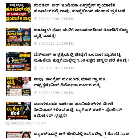
ಸುರತ್ಕಲ್: ಏರ್ ಇಂಡಿಯಾ ಎಕ್ಸ್‌ಪ್ರೆಸ್ ಪ್ರಯಾಣಿಕ
ಹೋಟೆಲ್‌ನಲ್ಲಿ ಸಾವು; ಸಂಸ್ಥೆಯಿಂದ ಸಂತಾಪ ಪ್ರಕಟಣೆ
8/02/2026 06:11:00 PM
ಬಂಟ್ವಾಳ: ಧೋ ಮಳೆಗೆ ಕಾಲುಸಂಕದಿಂದ ತೋಡಿಗೆ ಬಿದ್ದು
ವ್ಯಕ್ತಿ ನಾಪತ್ತೆ!
8/02/2026 12:36:00 PM
ವೆನ್‌ಲಾಕ್ ಆಸ್ಪತ್ರೆಯಲ್ಲಿ ಚಿಕಿತ್ಸೆಗೆ ಬಂದಾಗ ಮೃತಪಟ್ಟ
ಮಹಿಳೆಯ ಕುತ್ತಿಗೆಯಲ್ಲಿದ್ದ ₹1.50 ಲಕ್ಷದ ಚಿನ್ನದ ಸರ ಕಳವು!
8/01/2026 07:12:00 PM
ಕಾಪು: ಕಾಂಗ್ರೆಸ್ ಮುಖಂಡ, ಮಾಜಿ ಗ್ರಾ.ಪಂ.
ಅಧ್ಯಕ್ಷಡೇವಿಡ್ ಡಿಸೋಜಾ ಬರ್ಬರ ಹತ್ಯೆ
8/07/2026 05:40:00 PM
ಮಂಗಳೂರು: ಕಾಲೇಜು ಜೂನಿಯರ್‌ಗಳ ಮೇಲೆ
ಸೀನಿಯರ್‌ಗಳಿಂದ ಹಲ್ಲೆ; ರ‌್ಯಾಗಿಂಗ್ ಶಂಕೆ – ಪೊಲೀಸ್
ಕಮಿಷನರ್ ಸ್ಪಷ್ಟನೆ!
8/05/2026 09:17:00 AM
ಬ್ಯಾಂಕ್‌ರಾಪ್ಟ್‌ ಆಗಿ ಜೇಬಿನಲ್ಲಿ ಕಾಸಿರಲಿಲ್ಲ, ₹1 ಕೋಟಿ ಸಾಲ