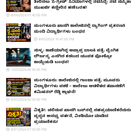
ತೀರಿಸಲು 'ಸಿ-ಗ್ರೇಡ್' ಸಿನಿಮಾಗಳಲ್ಲಿ ನಟಿಸಿದ್ದೆ: ನಟಿ ಸುಸ್ಮಿತಾ
ಮುಖರ್ಜಿ ಕಣ್ಣೀರಿನ ಹಣೆಬರಹ!
8/06/2026 01:42:00 PM
ಮಂಗಳೂರು ಖಾಸಗಿ ಕಾಲೇಜಿನಲ್ಲಿ ರ‌್ಯಾಗಿಂಗ್ ಪ್ರಕರಣ5
ಮಂದಿ ವಿದ್ಯಾರ್ಥಿಗಳು ಬಂಧನ
8/05/2026 10:41:00 PM
ಸುಳ್ಯ: ಕಾಣೆಯಾಗಿದ್ದ ಅಪ್ರಾಪ್ತ ಬಾಲಕಿ ಪತ್ತೆ; ಲೈಂಗಿಕ
ದೌರ್ಜನ್ಯ ಎಸಗಿದ ಕಡಬದ ಯುವಕ ಪೋಕ್ಸೋ
ಕಾಯ್ದೆಯಡಿ ಬಂಧನ!
7/23/2026 09:30:00 PM
ಮಂಗಳೂರು: ಕಾಲೇಜಿನಲ್ಲಿ ಗಾಂಜಾ ಪತ್ತೆ; ಮೂವರು
ವಿದ್ಯಾರ್ಥಿಗಳು ವಶಕ್ಕೆ – ಕಾಲೇಜು ಆಡಳಿತದ ತಪಾಸಣೆಗೆ
ಕಮಿಷನರ್ ರೆಡ್ಡಿ ಶ್ಲಾಘನೆ!
8/05/2026 02:39:00 PM
ವಿಕೃತಿ!: ಚಲಿಸುವ ಖಾಸಗಿ ಬಸ್‌ನಲ್ಲಿ ಸಹಪ್ರಯಾಣಿಕರೆದುರು
ವೃದ್ಧನ ಅಸಭ್ಯ ವರ್ತನೆ, ವೀಡಿಯೋ ಮಾಡಿದ
ಪ್ರಯಾಣಿಕರು!
8/01/2026 07:52:00 PM