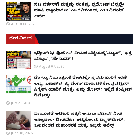
ನಟ ದರ್ಶನ್‌ಗೆ ಮತ್ತಷ್ಟು ಸಂಕಷ್ಟ: ಪ್ರದೋಷ್ ಬೆನ್ನಲ್ಲೇ
ಮಾಫಿ ಸಾಕ್ಷಿಯಾಗಲು 'ಎ8 ರವಿಶಂಕರ್, ಎ10 ವಿನಯ್'
ಅರ್ಜಿ!
August 06, 2026
ದೇಶ ವಿದೇಶ
ಛತ್ತೀಸ್‌ಗಢ ಪೊಲೀಸ್ ನೇಮಕ ಪಟ್ಟಿಯಲ್ಲಿ‘ನ್ಯೂಸ್’, ‘ಭಕ್ತ
ಪ್ರಹ್ಲಾದ’, ‘ಹೇ ರಾಮ್’!
August 07, 2026
ಡೆಂಗ್ಯೂ ನಿಯಂತ್ರಣಕ್ಕೆ ದೇಶದಲ್ಲೇ ಪ್ರಥಮ ಬಾರಿಗೆ ಲಸಿಕೆ
ಲಭ್ಯ: ಜಪಾನ್‌ನ 'ಕ್ಯು ಡೆಂಗಾ' ಮಾರಾಟಕ್ಕೆ ಕೇಂದ್ರದ ಗ್ರೀನ್
ಸಿಗ್ನಲ್; ಯಾರಿಗೆ ಸೂಕ್ತ? ಎಷ್ಟು ಡೋಸ್? ಇಲ್ಲಿದೆ ಕಂಪ್ಲೀಟ್
ಡಿಟೇಲ್ಸ್!
July 21, 2026
ವಾಯುಪಡೆ ಅಧಿಕಾರಿ ಪತ್ನಿಗೆ ಅಮಲು ಪದಾರ್ಥ ನೀಡಿ
ಅತ್ಯಾಚಾರ- ವೀಡಿಯೋ ಇಟ್ಟುಕೊಂಡು ಬ್ಲ್ಯಾಕ್‌ಮೇಲ್,
ಬಲವಂತದ ಮತಾಂತರಕ್ಕೆ ಯತ್ನ, ಇಬ್ಬರು ಅರೆಸ್ಟ್
June 18, 2026