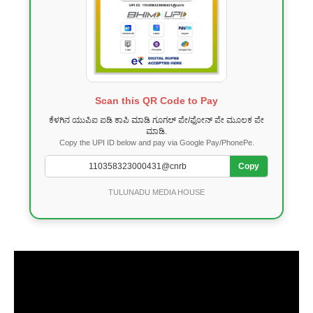
Scan this QR Code to Pay
ಕೆಳಗಿನ ಯುಪಿಐ ಐಡಿ ಕಾಪಿ ಮಾಡಿ ಗೂಗಲ್ ಪೇ/ಫೋನ್ ಪೇ ಮೂಲಕ ಪೇ
ಮಾಡಿ.
Copy the UPI ID below and pay via Google Pay/PhonePe.
Copy
TULUNADU MEDIA HOUSE