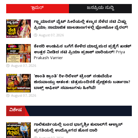
ಗ್ಲಾಮರ್
ಜನಪ್ರಿಯ ಸುದ್ದಿ
ಗ್ಲ್ಯಾಮಾರಸ್ ವೈಟ್‌ ಸೀರೆಯಲ್ಲಿ ಕಣ್ಮನ ಸೆಳೆದ ನಟಿ ವಿಷ್ಣು
ಪ್ರಿಯಾ; ಸಾಮಾಜಿಕ ಜಾಲತಾಣಗಳಲ್ಲಿ ಫೋಟೋ ವೈರಲ್!
August 07, 2026
ಕೇಸರಿ ಉಡುಪಿನ ಬಗೆಗೆ ಕೇಳಿದ ಮಾಧ್ಯಮದ ಪ್ರಶ್ನೆಗೆ ಖಡಕ್
ಉತ್ತರ ನೀಡಿದ ನಟಿ ಪ್ರಿಯಾ ಪ್ರಕಾಶ್ ವಾರಿಯರ್! Priya
Prakash Varrier
August 07, 2026
'ಶಾಂತಿ ಕ್ರಾಂತಿ' ರೀ-ರಿಲೀಸ್ ಟ್ರೆಂಡ್ ನಡುವೆಯೇ
ಶುರುವಾಯ್ತು ಆತಂಕ: ಚಿತ್ರಮಂದಿರಕ್ಕೆ ಪ್ರೇಕ್ಷಕರು ಬರ್ತಾರಾ?
ಬಾಕ್ಸ್ ಆಫೀಸ್ ಸವಾಲುಗಳು ಹೀಗಿವೆ!
August 07, 2026
ವಿಶೇಷ
ಗಾಲಿಕುರ್ಚಿಯಲ್ಲಿ ಬಂದ ಭಾಗ್ಯಶ್ರೀ ಕುಲಾಲ್‌ಗೆ ಆಳ್ವಾಸ್
ಪ್ರಗತಿಯಲ್ಲಿ ಉದ್ಯೋಗದ ಹೊಸ ದಾರಿ
August 07, 2026