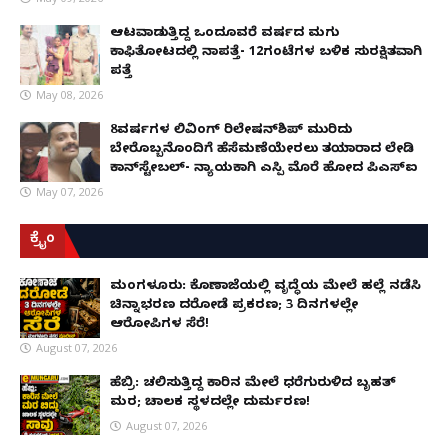
ಆಟವಾಡುತ್ತಿದ್ದ ಒಂದೂವರೆ ವರ್ಷದ ಮಗು
ಕಾಫಿತೋಟದಲ್ಲಿ ನಾಪತ್ತೆ- 12ಗಂಟೆಗಳ ಬಳಿಕ ಸುರಕ್ಷಿತವಾಗಿ
ಪತ್ತೆ
May 08, 2026
8ವರ್ಷಗಳ ಲಿವಿಂಗ್‌ ರಿಲೇಷನ್‌ಶಿಪ್ ಮುರಿದು
ಬೇರೊಬ್ಬನೊಂದಿಗೆ ಹೆಸೆಮಣೆಯೇರಲು ತಯಾರಾದ ಲೇಡಿ
ಕಾನ್‌ಸ್ಟೇಬಲ್- ನ್ಯಾಯಕ್ಕಾಗಿ ಎಸ್ಪಿ ಮೊರೆ ಹೋದ ಪಿಎಸ್ಐ
May 07, 2026
ಕ್ರೈಂ
ಮಂಗಳೂರು: ಕೊಣಾಜೆಯಲ್ಲಿ ವೃದ್ಧೆಯ ಮೇಲೆ ಹಲ್ಲೆ ನಡೆಸಿ
ಚಿನ್ನಾಭರಣ ದರೋಡೆ ಪ್ರಕರಣ; 3 ದಿನಗಳಲ್ಲೇ
ಆರೋಪಿಗಳ ಸೆರೆ!
August 07, 2026
ಹೆಬ್ರಿ: ಚಲಿಸುತ್ತಿದ್ದ ಕಾರಿನ ಮೇಲೆ ಧರೆಗುರುಳಿದ ಬೃಹತ್
ಮರ; ಚಾಲಕ ಸ್ಥಳದಲ್ಲೇ ದುರ್ಮರಣ!
August 07, 2026