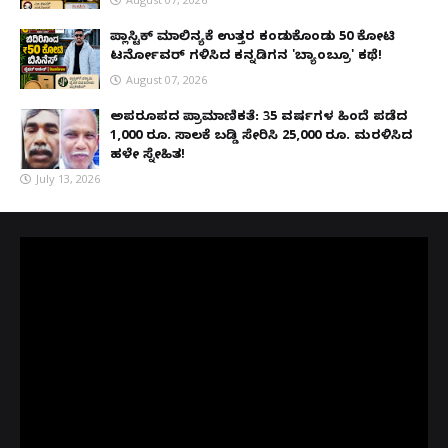
ಪ್ಲಾಸ್ಟಿಕ್ ಮಾಲಿನ್ಯಕ್ಕೆ ಉತ್ತರ ಕಂಡುಕೊಂಡು ₹50 ಕೋಟಿ
ಟರ್ನೋವರ್ ಗಳಿಸಿದ ಕನ್ನಡಿಗನ 'ಬ್ಯಾಂಬ್ರೂ' ಕಥೆ!
August 07, 2026
ಅಪರೂಪದ ಪ್ರಾಮಾಣಿಕತೆ: 35 ವರ್ಷಗಳ ಹಿಂದೆ ಪಡೆದ
1,000 ರೂ. ಸಾಲಕ್ಕೆ ಬಡ್ಡಿ ಸೇರಿಸಿ 25,000 ರೂ. ಮರಳಿಸಿದ
ಹಳೇ ಸ್ನೇಹಿತ!
July 13, 2026