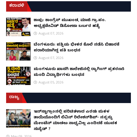
ಕರಾವಳಿ
ಕಾಪು: ಕಾಂಗ್ರೆಸ್ ಮುಖಂಡ, ಮಾಜಿ ಗ್ರಾ.ಪಂ.
ಅಧ್ಯಕ್ಷಡೇವಿಡ್ ಡಿಸೋಜಾ ಬರ್ಬರ ಹತ್ಯೆ
August 07, 2026
ಬೆಂಗಳೂರು: ಪತ್ನಿಯ ಭೀಕರ ಕೊಲೆ ನಡೆಸಿ ಬಿಹಾರಕ್ಕೆ
ಪರಾರಿಯಾಗಿದ್ದ ಪತಿ ಬಂಧನ
August 07, 2026
ಮಂಗಳೂರು ಖಾಸಗಿ ಕಾಲೇಜಿನಲ್ಲಿ ರ‌್ಯಾಗಿಂಗ್ ಪ್ರಕರಣ5
ಮಂದಿ ವಿದ್ಯಾರ್ಥಿಗಳು ಬಂಧನ
August 05, 2026
ರಾಜ್ಯ
ಇನ್​ಸ್ಟಾಗ್ರಾಂನಲ್ಲಿ ಪರಿಚಿತಳಾದ ಎರಡು ಮಕ್ಕಳ
ತಾಯಿಯೊಂದಿಗೆ ಲಿವಿನ್ ರಿಲೇಶನ್​ಶಿಪ್- ನನ್ನನ್ನು
ಮೇಂಟೆನ್ ಮಾಡಲು ಸಾಧ್ಯವಿಲ್ಲ ಎಂದಿದಕ್ಕೆ ಯುವಕ
ಸುಸೈಡ್ ?
May 09, 2026