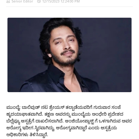
Senior Editor
12/15/2023 12:24:00 PM
ಮುಂಬೈ: ಬಾಲಿವುಡ್ ನಟ ಶ್ರೇಯಸ್ ತಲ್ಪಾಡೆಯವರಿಗೆ ಗುರುವಾರ ಸಂಜೆ
ಹೃದಯಾಘಾತವಾಗಿದೆ. ತಕ್ಷಣ ಅವರನ್ನು ಮುಂಬೈಯ ಅಂಧೇರಿ ಪ್ರದೇಶದ
ಬೆಲ್ಲೆವ್ಯೂ ಆಸ್ಪತ್ರೆಗೆ ದಾಖಲಿಸಲಾಗಿದೆ‌. ಆಂಜಿಯೋಪ್ಲಾಸ್ಟ್ ಗೆ ಒಳಗಾಗಿರುವ ಅವರ
ಆರೋಗ್ಯ ಇದೀಗ ಸ್ಥಿರವಾಗಿದ್ದು, ಆರೋಗ್ಯವಾಗಿದ್ದಾರೆ ಎಂದು ಆಸ್ಪತ್ರೆಯ
ಅಧಿಕಾರಿಗಳು ತಿಳಿಸಿದ್ದಾರೆ.