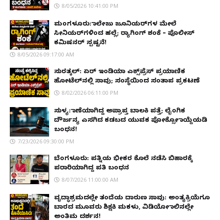
8/05/2026 10:41:00 PM
ಮಂಗಳೂರು: ಕಾಲೇಜು ಜೂನಿಯರ್‌ಗಳ ಮೇಲೆ
ಸೀನಿಯರ್‌ಗಳಿಂದ ಹಲ್ಲೆ; ರ‌್ಯಾಗಿಂಗ್ ಶಂಕೆ – ಪೊಲೀಸ್
ಕಮಿಷನರ್ ಸ್ಪಷ್ಟನೆ!
8/05/2026 09:17:00 AM
ಸುರತ್ಕಲ್: ಏರ್ ಇಂಡಿಯಾ ಎಕ್ಸ್‌ಪ್ರೆಸ್ ಪ್ರಯಾಣಿಕ
ಹೋಟೆಲ್‌ನಲ್ಲಿ ಸಾವು; ಸಂಸ್ಥೆಯಿಂದ ಸಂತಾಪ ಪ್ರಕಟಣೆ
8/02/2026 06:11:00 PM
ಸುಳ್ಯ: ಕಾಣೆಯಾಗಿದ್ದ ಅಪ್ರಾಪ್ತ ಬಾಲಕಿ ಪತ್ತೆ; ಲೈಂಗಿಕ
ದೌರ್ಜನ್ಯ ಎಸಗಿದ ಕಡಬದ ಯುವಕ ಪೋಕ್ಸೋ ಕಾಯ್ದೆಯಡಿ
ಬಂಧನ!
7/23/2026 09:30:00 PM
ಬೆಂಗಳೂರು: ಪತ್ನಿಯ ಭೀಕರ ಕೊಲೆ ನಡೆಸಿ ಬಿಹಾರಕ್ಕೆ
ಪರಾರಿಯಾಗಿದ್ದ ಪತಿ ಬಂಧನ
8/07/2026 11:00:00 AM
ವೃದ್ಧಾಶ್ರಮದಲ್ಲೇ ತಂದೆಯ ದಾರುಣ ಸಾವು: ಅಂತ್ಯಕ್ರಿಯೆಗೂ
ಬಾರದ ಮೂವರು ಶಿಕ್ಷಕಿ ಮಕಳು, ವಿಡಿಯೋ ಕಾಲಿನಲ್ಲೇ
ಅಂತಿಮ ದರ್ಶನ!