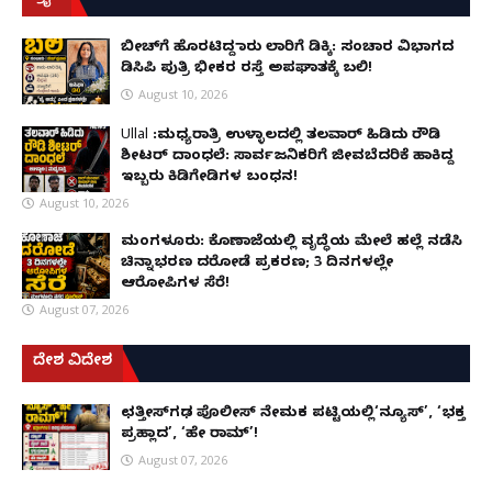
ಬೀಚ್‌ಗೆ ಹೊರಟಿದ್ದ ಕಾರು ಲಾರಿಗೆ ಡಿಕ್ಕಿ: ಸಂಚಾರ ವಿಭಾಗದ
ಡಿಸಿಪಿ ಪುತ್ರಿ ಭೀಕರ ರಸ್ತೆ ಅಪಘಾತಕ್ಕೆ ಬಲಿ!
August 10, 2026
Ullal :ಮಧ್ಯರಾತ್ರಿ ಉಳ್ಳಾಲದಲ್ಲಿ ತಲವಾರ್ ಹಿಡಿದು ರೌಡಿ
ಶೀಟರ್ ದಾಂಧಲೆ: ಸಾರ್ವಜನಿಕರಿಗೆ ಜೀವಬೆದರಿಕೆ ಹಾಕಿದ್ದ
ಇಬ್ಬರು ಕಿಡಿಗೇಡಿಗಳ ಬಂಧನ!
August 10, 2026
ಮಂಗಳೂರು: ಕೊಣಾಜೆಯಲ್ಲಿ ವೃದ್ಧೆಯ ಮೇಲೆ ಹಲ್ಲೆ ನಡೆಸಿ
ಚಿನ್ನಾಭರಣ ದರೋಡೆ ಪ್ರಕರಣ; 3 ದಿನಗಳಲ್ಲೇ
ಆರೋಪಿಗಳ ಸೆರೆ!
August 07, 2026
ದೇಶ ವಿದೇಶ
ಛತ್ತೀಸ್‌ಗಢ ಪೊಲೀಸ್ ನೇಮಕ ಪಟ್ಟಿಯಲ್ಲಿ‘ನ್ಯೂಸ್’, ‘ಭಕ್ತ
ಪ್ರಹ್ಲಾದ’, ‘ಹೇ ರಾಮ್’!
August 07, 2026