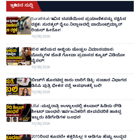
ಇತ್ತೀಚಿನ ಸುದ್ದಿ
Surathkal: ಸಾವಿನ ದವಡೆಯಿಂದ ಪ್ರಯಾಣಿಕನನ್ನು ರಕ್ಷಿಸಿದ
ರಕ್ಷಕ: ಸುರತ್ಕಲ್ ರೈಲು ನಿಲ್ದಾಣದಲ್ಲಿ ಪಾಯಿಂಟ್ಸ್‌ಮ್ಯಾನ್
ರಿಯಲ್ ಹೀರೋ!
10/08/2026
85ರ ಹರೆಯದ ಅಜ್ಜಿಯ ಚೊಚ್ಚಲ ವಿಮಾನಯಾನ:
ಮೊಮ್ಮಗಳ ಜೊತೆ ಗೋವಾ ಪ್ರವಾಸದ ಕ್ಯೂಟ್ ವಿಡಿಯೋ
ವೈರಲ್!
10/08/2026
ಬೀಚ್‌ಗೆ ಹೊರಟಿದ್ದ ಕಾರು ಲಾರಿಗೆ ಡಿಕ್ಕಿ: ಸಂಚಾರ ವಿಭಾಗದ
ಡಿಸಿಪಿ ಪುತ್ರಿ ಭೀಕರ ರಸ್ತೆ ಅಪಘಾತಕ್ಕೆ ಬಲಿ!
10/08/2026
Ullal :ಮಧ್ಯರಾತ್ರಿ ಉಳ್ಳಾಲದಲ್ಲಿ ತಲವಾರ್ ಹಿಡಿದು ರೌಡಿ
ಶೀಟರ್ ದಾಂಧಲೆ: ಸಾರ್ವಜನಿಕರಿಗೆ ಜೀವಬೆದರಿಕೆ ಹಾಕಿದ್ದ
ಇಬ್ಬರು ಕಿಡಿಗೇಡಿಗಳ ಬಂಧನ!
10/08/2026
2015ರಿಂದ ಕೂದಲೇ ಕತ್ತರಿಸಿಲ್ಲ! 8 ಅಡಿಗೂ ಹೆಚ್ಚು ಉದ್ದದ