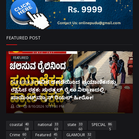
FEATURED POST
FEATURED
Surathkal: ಸಾವಿನ ದವಡೆಯಿಂದ ಪ್ರಯಾಣಿಕನನ್ನು
ರಕ್ಷಿಸಿದ ರಕ್ಷಕ: ಸುರತ್ಕಲ್ ರೈಲು ನಿಲ್ದಾಣದಲ್ಲಿ
ಪಾಯಿಂಟ್ಸ್‌ಮ್ಯಾನ್ ರಿಯಲ್ ಹೀರೋ!
Gk
8/10/2026 10:31:00 PM
coastal
40
national
33
state
33
SPECIAL
86
08
69
60
5
Crime
60
Featured
45
GLAMOUR
32