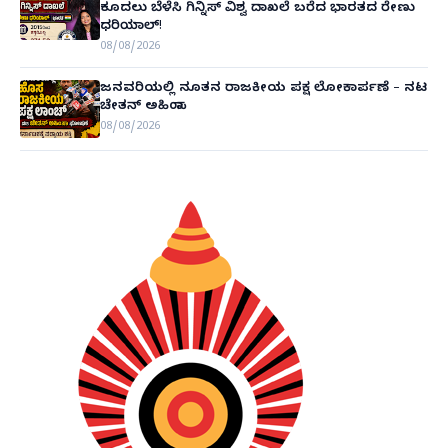
ಕೂದಲು ಬೆಳೆಸಿ ಗಿನ್ನಿಸ್ ವಿಶ್ವ ದಾಖಲೆ ಬರೆದ ಭಾರತದ ರೇಣು
ಧರಿಯಾಲ್!
08/08/2026
ಜನವರಿಯಲ್ಲಿ ನೂತನ ರಾಜಕೀಯ ಪಕ್ಷ ಲೋಕಾರ್ಪಣೆ – ನಟ
ಚೇತನ್ ಅಹಿಂಸಾ
08/08/2026