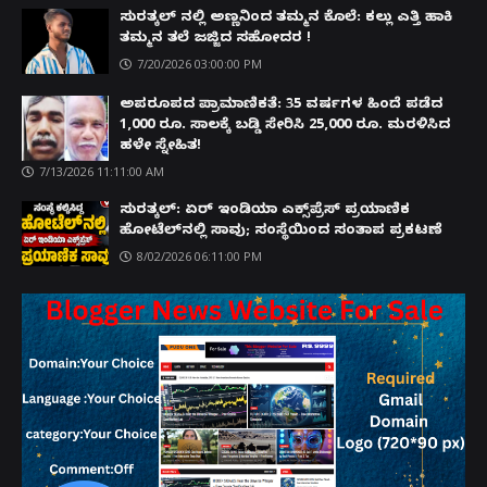
ಸುರತ್ಕಲ್ ನಲ್ಲಿ ಅಣ್ಣನಿಂದ ತಮ್ಮನ ಕೊಲೆ: ಕಲ್ಲು ಎತ್ತಿ ಹಾಕಿ
ತಮ್ಮನ ತಲೆ ಜಜ್ಜಿದ ಸಹೋದರ !
7/20/2026 03:00:00 PM
ಅಪರೂಪದ ಪ್ರಾಮಾಣಿಕತೆ: 35 ವರ್ಷಗಳ ಹಿಂದೆ ಪಡೆದ
1,000 ರೂ. ಸಾಲಕ್ಕೆ ಬಡ್ಡಿ ಸೇರಿಸಿ 25,000 ರೂ. ಮರಳಿಸಿದ
ಹಳೇ ಸ್ನೇಹಿತ!
7/13/2026 11:11:00 AM
ಸುರತ್ಕಲ್: ಏರ್ ಇಂಡಿಯಾ ಎಕ್ಸ್‌ಪ್ರೆಸ್ ಪ್ರಯಾಣಿಕ
ಹೋಟೆಲ್‌ನಲ್ಲಿ ಸಾವು; ಸಂಸ್ಥೆಯಿಂದ ಸಂತಾಪ ಪ್ರಕಟಣೆ
8/02/2026 06:11:00 PM