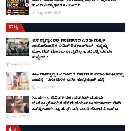
ಮಂಗಳೂರು ಖಾಸಗಿ ಕಾಲೇಜಿನಲ್ಲಿ ರ‌್ಯಾಗಿಂಗ್ ಪ್ರಕರಣ5
ಮಂದಿ ವಿದ್ಯಾರ್ಥಿಗಳು ಬಂಧನ
August 05, 2026
ರಾಜ್ಯ
ಇನ್​ಸ್ಟಾಗ್ರಾಂನಲ್ಲಿ ಪರಿಚಿತಳಾದ ಎರಡು ಮಕ್ಕಳ
ತಾಯಿಯೊಂದಿಗೆ ಲಿವಿನ್ ರಿಲೇಶನ್​ಶಿಪ್- ನನ್ನನ್ನು
ಮೇಂಟೆನ್ ಮಾಡಲು ಸಾಧ್ಯವಿಲ್ಲ ಎಂದಿದಕ್ಕೆ ಯುವಕ
ಸುಸೈಡ್ ?
May 09, 2026
ಆಟವಾಡುತ್ತಿದ್ದ ಒಂದೂವರೆ ವರ್ಷದ ಮಗು ಕಾಫಿತೋಟದಲ್ಲಿ
ನಾಪತ್ತೆ- 12ಗಂಟೆಗಳ ಬಳಿಕ ಸುರಕ್ಷಿತವಾಗಿ ಪತ್ತೆ
May 08, 2026
8ವರ್ಷಗಳ ಲಿವಿಂಗ್‌ ರಿಲೇಷನ್‌ಶಿಪ್ ಮುರಿದು
ಬೇರೊಬ್ಬನೊಂದಿಗೆ ಹೆಸೆಮಣೆಯೇರಲು ತಯಾರಾದ ಲೇಡಿ
ಕಾನ್‌ಸ್ಟೇಬಲ್- ನ್ಯಾಯಕ್ಕಾಗಿ ಎಸ್ಪಿ ಮೊರೆ ಹೋದ ಪಿಎಸ್ಐ
May 07, 2026
ಕ್ರೈಂ