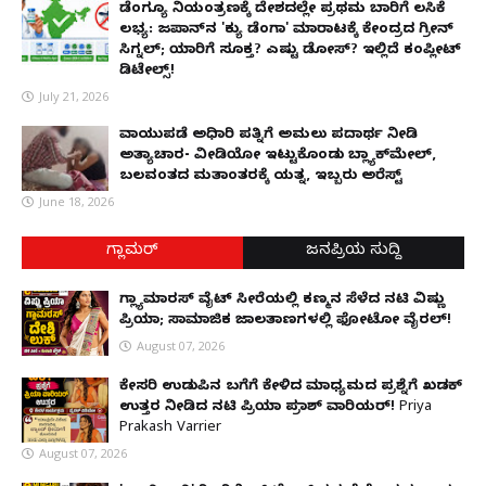
ಡೆಂಗ್ಯೂ ನಿಯಂತ್ರಣಕ್ಕೆ ದೇಶದಲ್ಲೇ ಪ್ರಥಮ ಬಾರಿಗೆ ಲಸಿಕೆ
ಲಭ್ಯ: ಜಪಾನ್‌ನ 'ಕ್ಯು ಡೆಂಗಾ' ಮಾರಾಟಕ್ಕೆ ಕೇಂದ್ರದ ಗ್ರೀನ್
ಸಿಗ್ನಲ್; ಯಾರಿಗೆ ಸೂಕ್ತ? ಎಷ್ಟು ಡೋಸ್? ಇಲ್ಲಿದೆ ಕಂಪ್ಲೀಟ್
ಡಿಟೇಲ್ಸ್!
July 21, 2026
ವಾಯುಪಡೆ ಅಧಿಕಾರಿ ಪತ್ನಿಗೆ ಅಮಲು ಪದಾರ್ಥ ನೀಡಿ
ಅತ್ಯಾಚಾರ- ವೀಡಿಯೋ ಇಟ್ಟುಕೊಂಡು ಬ್ಲ್ಯಾಕ್‌ಮೇಲ್,
ಬಲವಂತದ ಮತಾಂತರಕ್ಕೆ ಯತ್ನ, ಇಬ್ಬರು ಅರೆಸ್ಟ್
June 18, 2026
ಗ್ಲಾಮರ್
ಜನಪ್ರಿಯ ಸುದ್ದಿ
ಗ್ಲ್ಯಾಮಾರಸ್ ವೈಟ್‌ ಸೀರೆಯಲ್ಲಿ ಕಣ್ಮನ ಸೆಳೆದ ನಟಿ ವಿಷ್ಣು
ಪ್ರಿಯಾ; ಸಾಮಾಜಿಕ ಜಾಲತಾಣಗಳಲ್ಲಿ ಫೋಟೋ ವೈರಲ್!
August 07, 2026
ಕೇಸರಿ ಉಡುಪಿನ ಬಗೆಗೆ ಕೇಳಿದ ಮಾಧ್ಯಮದ ಪ್ರಶ್ನೆಗೆ ಖಡಕ್
ಉತ್ತರ ನೀಡಿದ ನಟಿ ಪ್ರಿಯಾ ಪ್ರಕಾಶ್ ವಾರಿಯರ್! Priya
Prakash Varrier
August 07, 2026