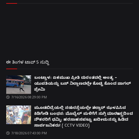
ಈ ತಿಂಗಳ ಟಾಪ್ 5 ಸುದ್ದಿ
ಬಂಟ್ವಾಳ: ಏಕಮುಖ ಪ್ರೀತಿ ದುರಂತದಲ್ಲಿ ಅಂತ್ಯ –
ಯುವತಿಯನ್ನು ಬಸ್ ನಿಲ್ದಾಣದಲ್ಲೇ ಕೊಚ್ಚಿ ಕೊಂದ ಪಾಗಲ್
ಪ್ರೇಮಿ
7/16/2026 08:29:00 PM
ಮೂಡಬಿದ್ರೆಯಲ್ಲಿ ನಡುರಸ್ತೆಯಲ್ಲೇ ತಲ್ವಾರ್ ಝಳಪಿಸಿದ
ಕಿಡಿಗೇಡಿ ಬಂಧನ: ಮೊಬೈಲ್ ಮಳಿಗೆಗೆ ನುಗ್ಗಿ ಮಾರಕಾಸ್ತ್ರದಿಂದ
ನೌಕರರಿಗೆ ಧಮ್ಕಿ; ಹರಸಾಹಸಪಟ್ಟು ಖದೀಮನನ್ನು ಹಿಡಿದ
ಸಾರ್ವಜನಿಕರು! ( CCTV VIDEO)
7/18/2026 07:43:00 PM