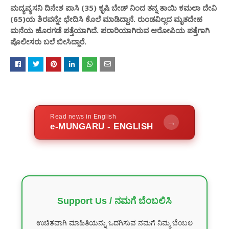
ಮದ್ಯವ್ಯಸನಿ ದಿನೇಶ ಪಾಸಿ (35) ಕೃಷಿ ಬೇಡ್ ನಿಂದ ತನ್ನ ತಾಯಿ ಕಮಲಾ ದೇವಿ
(65)ಯ ಶಿರವನ್ನೇ ಛೇದಿಸಿ ಕೊಲೆ ಮಾಡಿದ್ದಾನೆ. ರುಂಡವಿಲ್ಲದ ಮೃತದೇಹ
ಮನೆಯ ಹೊರಗಡೆ ಪತ್ತೆಯಾಗಿದೆ‌. ಪರಾರಿಯಾಗಿರುವ ಆರೋಪಿಯ ಪತ್ತೆಗಾಗಿ
ಪೊಲೀಸರು ಬಲೆ ಬೀಸಿದ್ದಾರೆ.
Read news in English
→
e-MUNGARU - ENGLISH
Support Us / ನಮಗೆ ಬೆಂಬಲಿಸಿ
ಉಚಿತವಾಗಿ ಮಾಹಿತಿಯನ್ನು ಒದಗಿಸುವ ನಮಗೆ ನಿಮ್ಮ ಬೆಂಬಲ