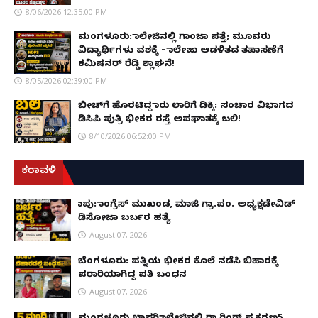
8/06/2026 12:35:00 PM
ಮಂಗಳೂರು: ಕಾಲೇಜಿನಲ್ಲಿ ಗಾಂಜಾ ಪತ್ತೆ; ಮೂವರು
ವಿದ್ಯಾರ್ಥಿಗಳು ವಶಕ್ಕೆ – ಕಾಲೇಜು ಆಡಳಿತದ ತಪಾಸಣೆಗೆ
ಕಮಿಷನರ್ ರೆಡ್ಡಿ ಶ್ಲಾಘನೆ!
8/05/2026 02:39:00 PM
ಬೀಚ್‌ಗೆ ಹೊರಟಿದ್ದ ಕಾರು ಲಾರಿಗೆ ಡಿಕ್ಕಿ: ಸಂಚಾರ ವಿಭಾಗದ
ಡಿಸಿಪಿ ಪುತ್ರಿ ಭೀಕರ ರಸ್ತೆ ಅಪಘಾತಕ್ಕೆ ಬಲಿ!
8/10/2026 06:52:00 PM
ಕರಾವಳಿ
ಕಾಪು: ಕಾಂಗ್ರೆಸ್ ಮುಖಂಡ, ಮಾಜಿ ಗ್ರಾ.ಪಂ. ಅಧ್ಯಕ್ಷಡೇವಿಡ್
ಡಿಸೋಜಾ ಬರ್ಬರ ಹತ್ಯೆ
August 07, 2026
ಬೆಂಗಳೂರು: ಪತ್ನಿಯ ಭೀಕರ ಕೊಲೆ ನಡೆಸಿ ಬಿಹಾರಕ್ಕೆ
ಪರಾರಿಯಾಗಿದ್ದ ಪತಿ ಬಂಧನ
August 07, 2026