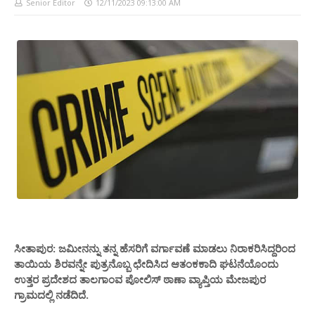
Senior Editor
12/11/2023 09:13:00 AM
ಸೀತಾಪುರ: ಜಮೀನನ್ನು ತನ್ನ ಹೆಸರಿಗೆ ವರ್ಗಾವಣೆ ಮಾಡಲು ನಿರಾಕರಿಸಿದ್ದರಿಂದ
ತಾಯಿಯ ಶಿರವನ್ನೇ ಪುತ್ರನೊಬ್ಬ ಛೇದಿಸಿದ ಆತಂಕಕಾದಿ ಘಟನೆಯೊಂದು
ಉತ್ತರ ಪ್ರದೇಶದ ತಾಲಗಾಂವ ಪೋಲಿಸ್ ಠಾಣಾ ವ್ಯಾಪ್ತಿಯ ಮೇಜಪುರ
ಗ್ರಾಮದಲ್ಲಿ ನಡೆದಿದೆ.