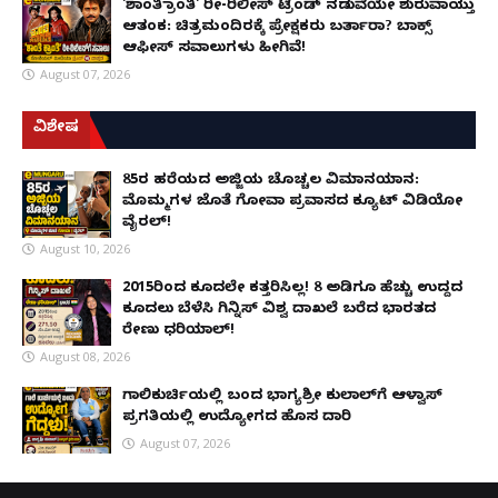
'ಶಾಂತಿ ಕ್ರಾಂತಿ' ರೀ-ರಿಲೀಸ್ ಟ್ರೆಂಡ್ ನಡುವೆಯೇ ಶುರುವಾಯ್ತು
ಆತಂಕ: ಚಿತ್ರಮಂದಿರಕ್ಕೆ ಪ್ರೇಕ್ಷಕರು ಬರ್ತಾರಾ? ಬಾಕ್ಸ್
ಆಫೀಸ್ ಸವಾಲುಗಳು ಹೀಗಿವೆ!
August 07, 2026
ವಿಶೇಷ
85ರ ಹರೆಯದ ಅಜ್ಜಿಯ ಚೊಚ್ಚಲ ವಿಮಾನಯಾನ:
ಮೊಮ್ಮಗಳ ಜೊತೆ ಗೋವಾ ಪ್ರವಾಸದ ಕ್ಯೂಟ್ ವಿಡಿಯೋ
ವೈರಲ್!
August 10, 2026
2015ರಿಂದ ಕೂದಲೇ ಕತ್ತರಿಸಿಲ್ಲ! 8 ಅಡಿಗೂ ಹೆಚ್ಚು ಉದ್ದದ
ಕೂದಲು ಬೆಳೆಸಿ ಗಿನ್ನಿಸ್ ವಿಶ್ವ ದಾಖಲೆ ಬರೆದ ಭಾರತದ
ರೇಣು ಧರಿಯಾಲ್!
August 08, 2026
ಗಾಲಿಕುರ್ಚಿಯಲ್ಲಿ ಬಂದ ಭಾಗ್ಯಶ್ರೀ ಕುಲಾಲ್‌ಗೆ ಆಳ್ವಾಸ್
ಪ್ರಗತಿಯಲ್ಲಿ ಉದ್ಯೋಗದ ಹೊಸ ದಾರಿ
August 07, 2026