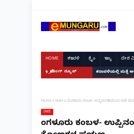
HOME
ಕರಾವಳಿ
ಕ್ರೈಂ
ರಾಜ್ಯ
ದೇಶ ವ
ಬ್ರೇಕಿಂಗ್ ನ್ಯೂಸ್
ಕರಾವಳಿಯಲ್ಲಿ ಮತ್ತೆ 
Home
state
ಬೆಂಗಳೂರು ಕಂಬಳ- ಉಪ್ಪಿನಂಗಡಿಯಿಂದ ನಾಳೆ
STATE
ಬೆಂಗಳೂರು ಕಂಬಳ- ಉಪ್ಪಿ