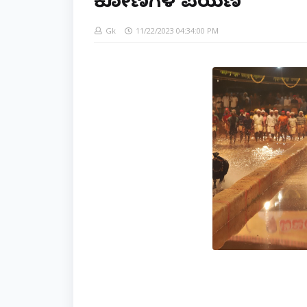
ಕೋಣಗಳ ಪಯಣ
Gk
11/22/2023 04:34:00 PM