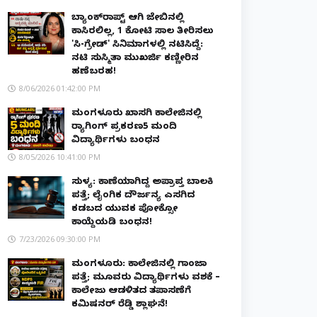
ಬ್ಯಾಂಕ್‌ರಾಪ್ಟ್‌ ಆಗಿ ಜೇಬಿನಲ್ಲಿ
ಕಾಸಿರಲಿಲ್ಲ, ₹1 ಕೋಟಿ ಸಾಲ ತೀರಿಸಲು
'ಸಿ-ಗ್ರೇಡ್' ಸಿನಿಮಾಗಳಲ್ಲಿ ನಟಿಸಿದ್ದೆ:
ನಟಿ ಸುಸ್ಮಿತಾ ಮುಖರ್ಜಿ ಕಣ್ಣೀರಿನ
ಹಣೆಬರಹ!
8/06/2026 01:42:00 PM
ಮಂಗಳೂರು ಖಾಸಗಿ ಕಾಲೇಜಿನಲ್ಲಿ
ರ‌್ಯಾಗಿಂಗ್ ಪ್ರಕರಣ5 ಮಂದಿ
ವಿದ್ಯಾರ್ಥಿಗಳು ಬಂಧನ
8/05/2026 10:41:00 PM
ಸುಳ್ಯ: ಕಾಣೆಯಾಗಿದ್ದ ಅಪ್ರಾಪ್ತ ಬಾಲಕಿ
ಪತ್ತೆ; ಲೈಂಗಿಕ ದೌರ್ಜನ್ಯ ಎಸಗಿದ
ಕಡಬದ ಯುವಕ ಪೋಕ್ಸೋ
ಕಾಯ್ದೆಯಡಿ ಬಂಧನ!
7/23/2026 09:30:00 PM
ಮಂಗಳೂರು: ಕಾಲೇಜಿನಲ್ಲಿ ಗಾಂಜಾ
ಪತ್ತೆ; ಮೂವರು ವಿದ್ಯಾರ್ಥಿಗಳು ವಶಕ್ಕೆ –
ಕಾಲೇಜು ಆಡಳಿತದ ತಪಾಸಣೆಗೆ
ಕಮಿಷನರ್ ರೆಡ್ಡಿ ಶ್ಲಾಘನೆ!