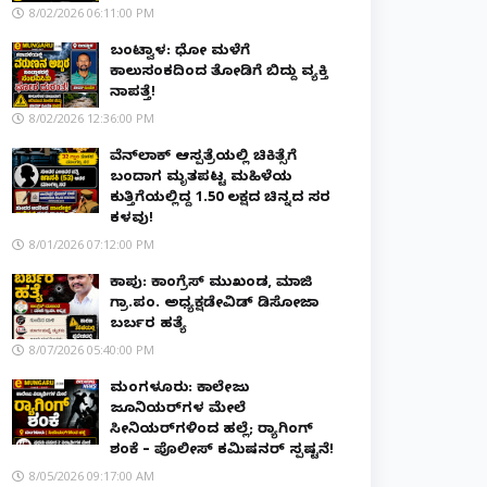
8/02/2026 06:11:00 PM
ಬಂಟ್ವಾಳ: ಧೋ ಮಳೆಗೆ
ಕಾಲುಸಂಕದಿಂದ ತೋಡಿಗೆ ಬಿದ್ದು ವ್ಯಕ್ತಿ
ನಾಪತ್ತೆ!
8/02/2026 12:36:00 PM
ವೆನ್‌ಲಾಕ್ ಆಸ್ಪತ್ರೆಯಲ್ಲಿ ಚಿಕಿತ್ಸೆಗೆ
ಬಂದಾಗ ಮೃತಪಟ್ಟ ಮಹಿಳೆಯ
ಕುತ್ತಿಗೆಯಲ್ಲಿದ್ದ ₹1.50 ಲಕ್ಷದ ಚಿನ್ನದ ಸರ
ಕಳವು!
8/01/2026 07:12:00 PM
ಕಾಪು: ಕಾಂಗ್ರೆಸ್ ಮುಖಂಡ, ಮಾಜಿ
ಗ್ರಾ.ಪಂ. ಅಧ್ಯಕ್ಷಡೇವಿಡ್ ಡಿಸೋಜಾ
ಬರ್ಬರ ಹತ್ಯೆ
8/07/2026 05:40:00 PM
ಮಂಗಳೂರು: ಕಾಲೇಜು
ಜೂನಿಯರ್‌ಗಳ ಮೇಲೆ
ಸೀನಿಯರ್‌ಗಳಿಂದ ಹಲ್ಲೆ; ರ‌್ಯಾಗಿಂಗ್
ಶಂಕೆ – ಪೊಲೀಸ್ ಕಮಿಷನರ್ ಸ್ಪಷ್ಟನೆ!
8/05/2026 09:17:00 AM