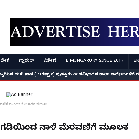
ಿದೇಶ
ಗ್ಲಾಮರ್
ವಿಶೇಷ
E MUNGARU @ SINCE 2017
EN
ಅಬ್ಬರಿಸಿದ ಮಳೆ: ನಾಳೆ ( ಆಗಷ್ಟ್ 8) ಪುತ್ತೂರು ಉಪವಿಭಾಗದ ಶಾಲಾ-ಕಾಲೇಜುಗಳಿಗ
 ಮೆರವಣಿಗೆ ಮೂಲಕ ಕೋಣಗಳ ಪಯಣ
ನಂಗಡಿಯಿಂದ ನಾಳೆ ಮೆರವಣಿಗೆ ಮೂಲಕ