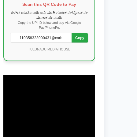
Scan this QR Code to Pay
ಕೆಳಗಿನ ಯುಪಿಐ ಐಡಿ ಕಾಪಿ ಮಾಡಿ ಗೂಗಲ್ ಪೇ/ಫೋನ್ ಪೇ
ಮೂಲಕ ಪೇ ಮಾಡಿ.
Copy the UPI ID below and pay via Google
Pay/PhonePe.
Copy
TULUNADU MEDIA HOUSE