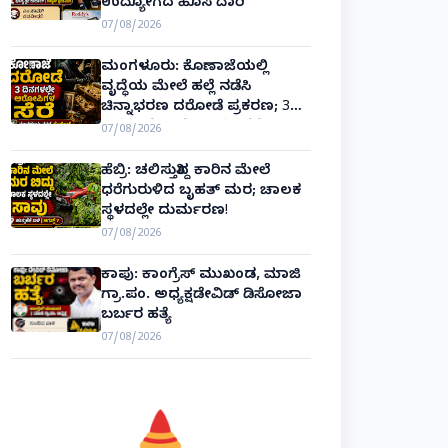
ಉದ್ಯೋಗದ ಹೊಸ ದಾರಿ
07/08/2026
ಮಂಗಳೂರು: ಕೊಣಾಜೆಯಲ್ಲಿ
ವೃದ್ಧೆಯ ಮೇಲೆ ಹಲ್ಲೆ ನಡೆಸಿ
ಚಿನ್ನಾಭರಣ ದರೋಡೆ ಪ್ರಕರಣ; 3
ದಿನಗಳಲ್ಲೇ ಆರೋಪಿಗಳ ಸೆರೆ!
07/08/2026
ಹೆಬ್ರಿ: ಚಲಿಸುತ್ತಿದ್ದ ಕಾರಿನ ಮೇಲೆ
ಧರೆಗುರುಳಿದ ಬೃಹತ್ ಮರ; ಚಾಲಕ
ಸ್ಥಳದಲ್ಲೇ ದುರ್ಮರಣ!
07/08/2026
ಕಾಪು: ಕಾಂಗ್ರೆಸ್ ಮುಖಂಡ, ಮಾಜಿ
ಗ್ರಾ.ಪಂ. ಅಧ್ಯಕ್ಷಡೇವಿಡ್ ಡಿಸೋಜಾ
ಬರ್ಬರ ಹತ್ಯೆ
07/08/2026