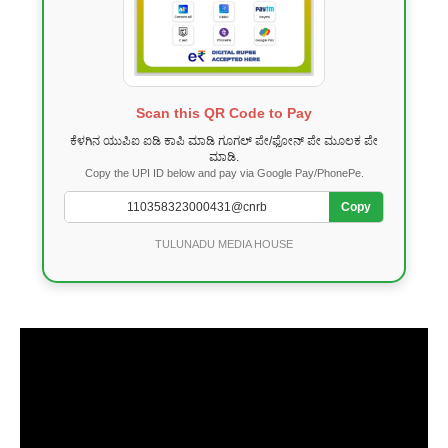
Scan this QR Code to Pay
ಕೆಳಗಿನ ಯುಪಿಐ ಐಡಿ ಕಾಪಿ ಮಾಡಿ ಗೂಗಲ್ ಪೇ/ಫೋನ್ ಪೇ ಮೂಲಕ ಪೇ
ಮಾಡಿ.
Copy the UPI ID below and pay via Google Pay/PhonePe.
Copy
TULUNADU MEDIA HOUSE