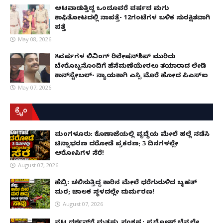
ಆಟವಾಡುತ್ತಿದ್ದ ಒಂದೂವರೆ ವರ್ಷದ ಮಗು
ಕಾಫಿತೋಟದಲ್ಲಿ ನಾಪತ್ತೆ- 12ಗಂಟೆಗಳ ಬಳಿಕ ಸುರಕ್ಷಿತವಾಗಿ
ಪತ್ತೆ
May 08, 2026
8ವರ್ಷಗಳ ಲಿವಿಂಗ್‌ ರಿಲೇಷನ್‌ಶಿಪ್ ಮುರಿದು
ಬೇರೊಬ್ಬನೊಂದಿಗೆ ಹೆಸೆಮಣೆಯೇರಲು ತಯಾರಾದ ಲೇಡಿ
ಕಾನ್‌ಸ್ಟೇಬಲ್- ನ್ಯಾಯಕ್ಕಾಗಿ ಎಸ್ಪಿ ಮೊರೆ ಹೋದ ಪಿಎಸ್ಐ
May 07, 2026
ಕ್ರೈಂ
ಮಂಗಳೂರು: ಕೊಣಾಜೆಯಲ್ಲಿ ವೃದ್ಧೆಯ ಮೇಲೆ ಹಲ್ಲೆ ನಡೆಸಿ
ಚಿನ್ನಾಭರಣ ದರೋಡೆ ಪ್ರಕರಣ; 3 ದಿನಗಳಲ್ಲೇ
ಆರೋಪಿಗಳ ಸೆರೆ!
August 07, 2026
ಹೆಬ್ರಿ: ಚಲಿಸುತ್ತಿದ್ದ ಕಾರಿನ ಮೇಲೆ ಧರೆಗುರುಳಿದ ಬೃಹತ್
ಮರ; ಚಾಲಕ ಸ್ಥಳದಲ್ಲೇ ದುರ್ಮರಣ!
August 07, 2026