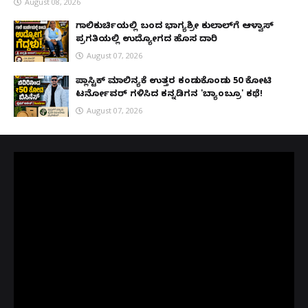
August 08, 2026
ಗಾಲಿಕುರ್ಚಿಯಲ್ಲಿ ಬಂದ ಭಾಗ್ಯಶ್ರೀ ಕುಲಾಲ್‌ಗೆ ಆಳ್ವಾಸ್
ಪ್ರಗತಿಯಲ್ಲಿ ಉದ್ಯೋಗದ ಹೊಸ ದಾರಿ
August 07, 2026
ಪ್ಲಾಸ್ಟಿಕ್ ಮಾಲಿನ್ಯಕ್ಕೆ ಉತ್ತರ ಕಂಡುಕೊಂಡು ₹50 ಕೋಟಿ
ಟರ್ನೋವರ್ ಗಳಿಸಿದ ಕನ್ನಡಿಗನ 'ಬ್ಯಾಂಬ್ರೂ' ಕಥೆ!
August 07, 2026