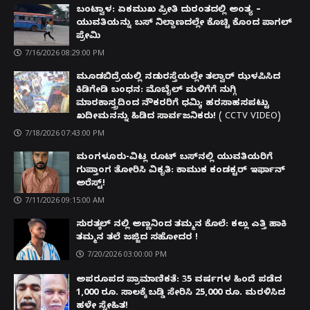
ಬಂಟ್ವಾಳ: ಏಕಮುಖ ಪ್ರೀತಿ ದುರಂತದಲ್ಲಿ ಅಂತ್ಯ –
ಯುವತಿಯನ್ನು ಬಸ್ ನಿಲ್ದಾಣದಲ್ಲೇ ಕೊಚ್ಚಿ ಕೊಂದ ಪಾಗಲ್
ಪ್ರೇಮಿ
7/16/2026 08:29:00 PM
ಮೂಡಬಿದ್ರೆಯಲ್ಲಿ ನಡುರಸ್ತೆಯಲ್ಲೇ ತಲ್ವಾರ್ ಝಳಪಿಸಿದ
ಕಿಡಿಗೇಡಿ ಬಂಧನ: ಮೊಬೈಲ್ ಮಳಿಗೆಗೆ ನುಗ್ಗಿ
ಮಾರಕಾಸ್ತ್ರದಿಂದ ನೌಕರರಿಗೆ ಧಮ್ಕಿ; ಹರಸಾಹಸಪಟ್ಟು
ಖದೀಮನನ್ನು ಹಿಡಿದ ಸಾರ್ವಜನಿಕರು! ( CCTV VIDEO)
7/18/2026 07:43:00 PM
ಮಂಗಳೂರು-ವಿಟ್ಲ ರೂಟ್ ಬಸ್‌ನಲ್ಲಿ ಯುವತಿಯರಿಗೆ
ಗುಪ್ತಾಂಗ ತೋರಿಸಿ ವಿಕೃತಿ: ಕಾಮುಕ ಕಂಡಕ್ಟರ್ ಇರ್ಫಾನ್
ಅರೆಸ್ಟ್!
7/11/2026 09:15:00 AM
ಸುರತ್ಕಲ್ ನಲ್ಲಿ ಅಣ್ಣನಿಂದ ತಮ್ಮನ ಕೊಲೆ: ಕಲ್ಲು ಎತ್ತಿ ಹಾಕಿ
ತಮ್ಮನ ತಲೆ ಜಜ್ಜಿದ ಸಹೋದರ !
7/20/2026 03:00:00 PM
ಅಪರೂಪದ ಪ್ರಾಮಾಣಿಕತೆ: 35 ವರ್ಷಗಳ ಹಿಂದೆ ಪಡೆದ
1,000 ರೂ. ಸಾಲಕ್ಕೆ ಬಡ್ಡಿ ಸೇರಿಸಿ 25,000 ರೂ. ಮರಳಿಸಿದ
ಹಳೇ ಸ್ನೇಹಿತ!