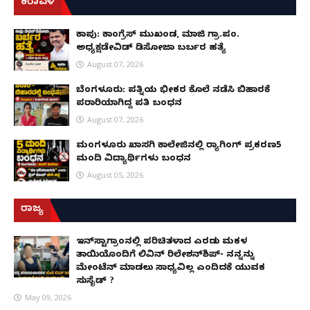
ಕರಾವಳಿ
ಕಾಪು: ಕಾಂಗ್ರೆಸ್ ಮುಖಂಡ, ಮಾಜಿ ಗ್ರಾ.ಪಂ.
ಅಧ್ಯಕ್ಷಡೇವಿಡ್ ಡಿಸೋಜಾ ಬರ್ಬರ ಹತ್ಯೆ
August 07, 2026
ಬೆಂಗಳೂರು: ಪತ್ನಿಯ ಭೀಕರ ಕೊಲೆ ನಡೆಸಿ ಬಿಹಾರಕ್ಕೆ
ಪರಾರಿಯಾಗಿದ್ದ ಪತಿ ಬಂಧನ
August 07, 2026
ಮಂಗಳೂರು ಖಾಸಗಿ ಕಾಲೇಜಿನಲ್ಲಿ ರ‌್ಯಾಗಿಂಗ್ ಪ್ರಕರಣ5
ಮಂದಿ ವಿದ್ಯಾರ್ಥಿಗಳು ಬಂಧನ
August 05, 2026
ರಾಜ್ಯ
ಇನ್​ಸ್ಟಾಗ್ರಾಂನಲ್ಲಿ ಪರಿಚಿತಳಾದ ಎರಡು ಮಕ್ಕಳ
ತಾಯಿಯೊಂದಿಗೆ ಲಿವಿನ್ ರಿಲೇಶನ್​ಶಿಪ್- ನನ್ನನ್ನು
ಮೇಂಟೆನ್ ಮಾಡಲು ಸಾಧ್ಯವಿಲ್ಲ ಎಂದಿದಕ್ಕೆ ಯುವಕ
ಸುಸೈಡ್ ?
May 09, 2026