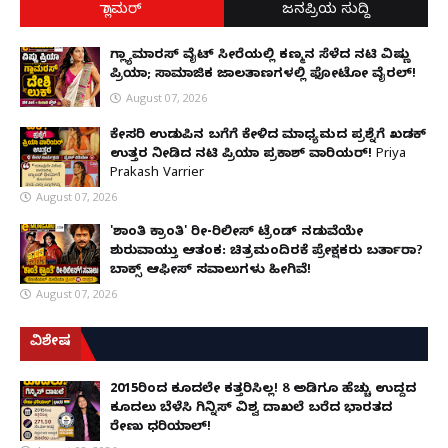
ಗ್ಲಾಮರ್
ಜನಪ್ರಿಯ ಸುದ್ದಿ
ಗ್ಲ್ಯಾಮಾರಸ್ ವೈಟ್‌ ಸೀರೆಯಲ್ಲಿ ಕಣ್ಮನ ಸೆಳೆದ ನಟಿ ವಿಷ್ಣು
ಪ್ರಿಯಾ; ಸಾಮಾಜಿಕ ಜಾಲತಾಣಗಳಲ್ಲಿ ಫೋಟೋ ವೈರಲ್!
August 07, 2026
ಕೇಸರಿ ಉಡುಪಿನ ಬಗೆಗೆ ಕೇಳಿದ ಮಾಧ್ಯಮದ ಪ್ರಶ್ನೆಗೆ ಖಡಕ್
ಉತ್ತರ ನೀಡಿದ ನಟಿ ಪ್ರಿಯಾ ಪ್ರಕಾಶ್ ವಾರಿಯರ್! Priya
Prakash Varrier
August 07, 2026
'ಶಾಂತಿ ಕ್ರಾಂತಿ' ರೀ-ರಿಲೀಸ್ ಟ್ರೆಂಡ್ ನಡುವೆಯೇ
ಶುರುವಾಯ್ತು ಆತಂಕ: ಚಿತ್ರಮಂದಿರಕ್ಕೆ ಪ್ರೇಕ್ಷಕರು ಬರ್ತಾರಾ?
ಬಾಕ್ಸ್ ಆಫೀಸ್ ಸವಾಲುಗಳು ಹೀಗಿವೆ!
August 07, 2026
ವಿಶೇಷ
2015ರಿಂದ ಕೂದಲೇ ಕತ್ತರಿಸಿಲ್ಲ! 8 ಅಡಿಗೂ ಹೆಚ್ಚು ಉದ್ದದ
ಕೂದಲು ಬೆಳೆಸಿ ಗಿನ್ನಿಸ್ ವಿಶ್ವ ದಾಖಲೆ ಬರೆದ ಭಾರತದ
ರೇಣು ಧರಿಯಾಲ್!