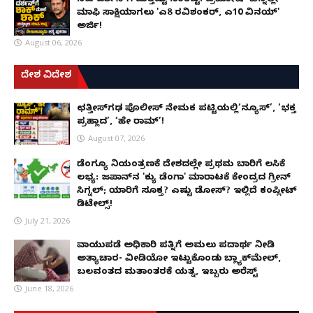
ನಟ ದರ್ಶನ್‌ಗೆ ಮತ್ತಷ್ಟು ಸಂಕಷ್ಟ: ಪ್ರದೋಷ್ ಬೆನ್ನಲ್ಲೇ
ಮಾಫಿ ಸಾಕ್ಷಿಯಾಗಲು 'ಎ8 ರವಿಶಂಕರ್, ಎ10 ವಿನಯ್'
ಅರ್ಜಿ!
August 06, 2026
ದೇಶ ವಿದೇಶ
ಛತ್ತೀಸ್‌ಗಢ ಪೊಲೀಸ್ ನೇಮಕ ಪಟ್ಟಿಯಲ್ಲಿ‘ನ್ಯೂಸ್’, ‘ಭಕ್ತ
ಪ್ರಹ್ಲಾದ’, ‘ಹೇ ರಾಮ್’!
August 07, 2026
ಡೆಂಗ್ಯೂ ನಿಯಂತ್ರಣಕ್ಕೆ ದೇಶದಲ್ಲೇ ಪ್ರಥಮ ಬಾರಿಗೆ ಲಸಿಕೆ
ಲಭ್ಯ: ಜಪಾನ್‌ನ 'ಕ್ಯು ಡೆಂಗಾ' ಮಾರಾಟಕ್ಕೆ ಕೇಂದ್ರದ ಗ್ರೀನ್
ಸಿಗ್ನಲ್; ಯಾರಿಗೆ ಸೂಕ್ತ? ಎಷ್ಟು ಡೋಸ್? ಇಲ್ಲಿದೆ ಕಂಪ್ಲೀಟ್
ಡಿಟೇಲ್ಸ್!
July 21, 2026
ವಾಯುಪಡೆ ಅಧಿಕಾರಿ ಪತ್ನಿಗೆ ಅಮಲು ಪದಾರ್ಥ ನೀಡಿ
ಅತ್ಯಾಚಾರ- ವೀಡಿಯೋ ಇಟ್ಟುಕೊಂಡು ಬ್ಲ್ಯಾಕ್‌ಮೇಲ್,
ಬಲವಂತದ ಮತಾಂತರಕ್ಕೆ ಯತ್ನ, ಇಬ್ಬರು ಅರೆಸ್ಟ್
June 18, 2026