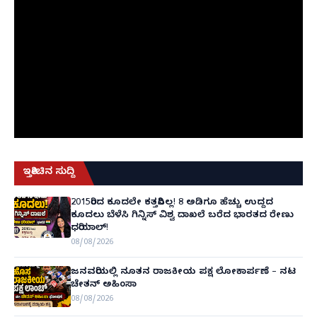
ಇತ್ತೀಚಿನ ಸುದ್ದಿ
2015ರಿಂದ ಕೂದಲೇ ಕತ್ತರಿಸಿಲ್ಲ! 8 ಅಡಿಗೂ ಹೆಚ್ಚು ಉದ್ದದ
ಕೂದಲು ಬೆಳೆಸಿ ಗಿನ್ನಿಸ್ ವಿಶ್ವ ದಾಖಲೆ ಬರೆದ ಭಾರತದ ರೇಣು
ಧರಿಯಾಲ್!
08/08/2026
ಜನವರಿಯಲ್ಲಿ ನೂತನ ರಾಜಕೀಯ ಪಕ್ಷ ಲೋಕಾರ್ಪಣೆ – ನಟ
ಚೇತನ್ ಅಹಿಂಸಾ
08/08/2026