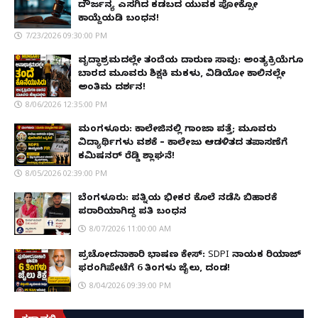
ದೌರ್ಜನ್ಯ ಎಸಗಿದ ಕಡಬದ ಯುವಕ ಪೋಕ್ಸೋ
ಕಾಯ್ದೆಯಡಿ ಬಂಧನ!
7/23/2026 09:30:00 PM
ವೃದ್ಧಾಶ್ರಮದಲ್ಲೇ ತಂದೆಯ ದಾರುಣ ಸಾವು: ಅಂತ್ಯಕ್ರಿಯೆಗೂ
ಬಾರದ ಮೂವರು ಶಿಕ್ಷಕಿ ಮಕಳು, ವಿಡಿಯೋ ಕಾಲಿನಲ್ಲೇ
ಅಂತಿಮ ದರ್ಶನ!
8/06/2026 12:35:00 PM
ಮಂಗಳೂರು: ಕಾಲೇಜಿನಲ್ಲಿ ಗಾಂಜಾ ಪತ್ತೆ; ಮೂವರು
ವಿದ್ಯಾರ್ಥಿಗಳು ವಶಕ್ಕೆ – ಕಾಲೇಜು ಆಡಳಿತದ ತಪಾಸಣೆಗೆ
ಕಮಿಷನರ್ ರೆಡ್ಡಿ ಶ್ಲಾಘನೆ!
8/05/2026 02:39:00 PM
ಬೆಂಗಳೂರು: ಪತ್ನಿಯ ಭೀಕರ ಕೊಲೆ ನಡೆಸಿ ಬಿಹಾರಕ್ಕೆ
ಪರಾರಿಯಾಗಿದ್ದ ಪತಿ ಬಂಧನ
8/07/2026 11:00:00 AM
ಪ್ರಚೋದನಾಕಾರಿ ಭಾಷಣ ಕೇಸ್: SDPI ನಾಯಕ ರಿಯಾಜ್
ಫರಂಗಿಪೇಟೆಗೆ 6 ತಿಂಗಳು ಜೈಲು, ದಂಡ!
8/04/2026 09:39:00 PM