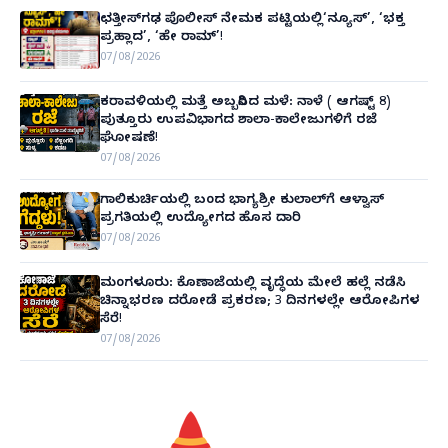
ಛತ್ತೀಸ್‌ಗಢ ಪೊಲೀಸ್ ನೇಮಕ ಪಟ್ಟಿಯಲ್ಲಿ‘ನ್ಯೂಸ್’, ‘ಭಕ್ತ
ಪ್ರಹ್ಲಾದ’, ‘ಹೇ ರಾಮ್’!
07/08/2026
ಕರಾವಳಿಯಲ್ಲಿ ಮತ್ತೆ ಅಬ್ಬರಿಸಿದ ಮಳೆ: ನಾಳೆ ( ಆಗಷ್ಟ್ 8)
ಪುತ್ತೂರು ಉಪವಿಭಾಗದ ಶಾಲಾ-ಕಾಲೇಜುಗಳಿಗೆ ರಜೆ
ಘೋಷಣೆ!
07/08/2026
ಗಾಲಿಕುರ್ಚಿಯಲ್ಲಿ ಬಂದ ಭಾಗ್ಯಶ್ರೀ ಕುಲಾಲ್‌ಗೆ ಆಳ್ವಾಸ್
ಪ್ರಗತಿಯಲ್ಲಿ ಉದ್ಯೋಗದ ಹೊಸ ದಾರಿ
07/08/2026
ಮಂಗಳೂರು: ಕೊಣಾಜೆಯಲ್ಲಿ ವೃದ್ಧೆಯ ಮೇಲೆ ಹಲ್ಲೆ ನಡೆಸಿ
ಚಿನ್ನಾಭರಣ ದರೋಡೆ ಪ್ರಕರಣ; 3 ದಿನಗಳಲ್ಲೇ ಆರೋಪಿಗಳ
ಸೆರೆ!
07/08/2026