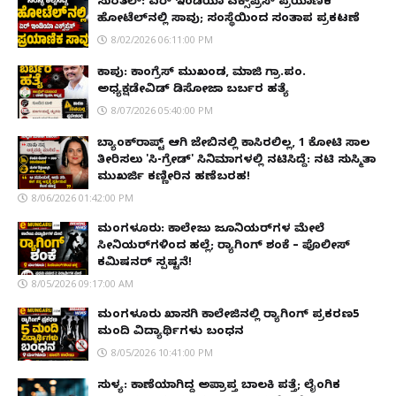
ಸುರತ್ಕಲ್: ಏರ್ ಇಂಡಿಯಾ ಎಕ್ಸ್‌ಪ್ರೆಸ್ ಪ್ರಯಾಣಿಕ
ಹೋಟೆಲ್‌ನಲ್ಲಿ ಸಾವು; ಸಂಸ್ಥೆಯಿಂದ ಸಂತಾಪ ಪ್ರಕಟಣೆ
8/02/2026 06:11:00 PM
ಕಾಪು: ಕಾಂಗ್ರೆಸ್ ಮುಖಂಡ, ಮಾಜಿ ಗ್ರಾ.ಪಂ.
ಅಧ್ಯಕ್ಷಡೇವಿಡ್ ಡಿಸೋಜಾ ಬರ್ಬರ ಹತ್ಯೆ
8/07/2026 05:40:00 PM
ಬ್ಯಾಂಕ್‌ರಾಪ್ಟ್‌ ಆಗಿ ಜೇಬಿನಲ್ಲಿ ಕಾಸಿರಲಿಲ್ಲ, ₹1 ಕೋಟಿ ಸಾಲ
ತೀರಿಸಲು 'ಸಿ-ಗ್ರೇಡ್' ಸಿನಿಮಾಗಳಲ್ಲಿ ನಟಿಸಿದ್ದೆ: ನಟಿ ಸುಸ್ಮಿತಾ
ಮುಖರ್ಜಿ ಕಣ್ಣೀರಿನ ಹಣೆಬರಹ!
8/06/2026 01:42:00 PM
ಮಂಗಳೂರು: ಕಾಲೇಜು ಜೂನಿಯರ್‌ಗಳ ಮೇಲೆ
ಸೀನಿಯರ್‌ಗಳಿಂದ ಹಲ್ಲೆ; ರ‌್ಯಾಗಿಂಗ್ ಶಂಕೆ – ಪೊಲೀಸ್
ಕಮಿಷನರ್ ಸ್ಪಷ್ಟನೆ!
8/05/2026 09:17:00 AM
ಮಂಗಳೂರು ಖಾಸಗಿ ಕಾಲೇಜಿನಲ್ಲಿ ರ‌್ಯಾಗಿಂಗ್ ಪ್ರಕರಣ5
ಮಂದಿ ವಿದ್ಯಾರ್ಥಿಗಳು ಬಂಧನ
8/05/2026 10:41:00 PM
ಸುಳ್ಯ: ಕಾಣೆಯಾಗಿದ್ದ ಅಪ್ರಾಪ್ತ ಬಾಲಕಿ ಪತ್ತೆ; ಲೈಂಗಿಕ