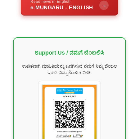
Read news in English
→
e-MUNGARU - ENGLISH
Support Us / ನಮಗೆ ಬೆಂಬಲಿಸಿ
ಉಚಿತವಾಗಿ ಮಾಹಿತಿಯನ್ನು ಒದಗಿಸುವ ನಮಗೆ ನಿಮ್ಮ ಬೆಂಬಲ
ಇರಲಿ. ನಿಮ್ಮ ಕೊಡುಗೆ ನೀಡಿ.