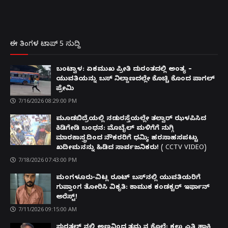
ಈ ತಿಂಗಳ ಟಾಪ್ 5 ಸುದ್ದಿ
ಬಂಟ್ವಾಳ: ಏಕಮುಖ ಪ್ರೀತಿ ದುರಂತದಲ್ಲಿ ಅಂತ್ಯ –
ಯುವತಿಯನ್ನು ಬಸ್ ನಿಲ್ದಾಣದಲ್ಲೇ ಕೊಚ್ಚಿ ಕೊಂದ ಪಾಗಲ್
ಪ್ರೇಮಿ
7/16/2026 08:29:00 PM
ಮೂಡಬಿದ್ರೆಯಲ್ಲಿ ನಡುರಸ್ತೆಯಲ್ಲೇ ತಲ್ವಾರ್ ಝಳಪಿಸಿದ
ಕಿಡಿಗೇಡಿ ಬಂಧನ: ಮೊಬೈಲ್ ಮಳಿಗೆಗೆ ನುಗ್ಗಿ
ಮಾರಕಾಸ್ತ್ರದಿಂದ ನೌಕರರಿಗೆ ಧಮ್ಕಿ; ಹರಸಾಹಸಪಟ್ಟು
ಖದೀಮನನ್ನು ಹಿಡಿದ ಸಾರ್ವಜನಿಕರು! ( CCTV VIDEO)
7/18/2026 07:43:00 PM
ಮಂಗಳೂರು-ವಿಟ್ಲ ರೂಟ್ ಬಸ್‌ನಲ್ಲಿ ಯುವತಿಯರಿಗೆ
ಗುಪ್ತಾಂಗ ತೋರಿಸಿ ವಿಕೃತಿ: ಕಾಮುಕ ಕಂಡಕ್ಟರ್ ಇರ್ಫಾನ್
ಅರೆಸ್ಟ್!
7/11/2026 09:15:00 AM
ಸುರತ್ಕಲ್ ನಲ್ಲಿ ಅಣ್ಣನಿಂದ ತಮ್ಮನ ಕೊಲೆ: ಕಲ್ಲು ಎತ್ತಿ ಹಾಕಿ