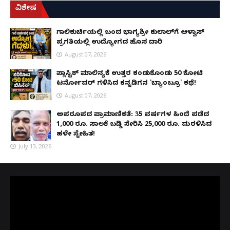
ವಿಶೇಷ
ಗಾಲಿಕುರ್ಚಿಯಲ್ಲಿ ಬಂದ ಭಾಗ್ಯಶ್ರೀ ಕುಲಾಲ್‌ಗೆ ಆಳ್ವಾಸ್
ಪ್ರಗತಿಯಲ್ಲಿ ಉದ್ಯೋಗದ ಹೊಸ ದಾರಿ
August 07, 2026
ಪ್ಲಾಸ್ಟಿಕ್ ಮಾಲಿನ್ಯಕ್ಕೆ ಉತ್ತರ ಕಂಡುಕೊಂಡು ₹50 ಕೋಟಿ
ಟರ್ನೋವರ್ ಗಳಿಸಿದ ಕನ್ನಡಿಗನ 'ಬ್ಯಾಂಬ್ರೂ' ಕಥೆ!
August 07, 2026
ಅಪರೂಪದ ಪ್ರಾಮಾಣಿಕತೆ: 35 ವರ್ಷಗಳ ಹಿಂದೆ ಪಡೆದ
1,000 ರೂ. ಸಾಲಕ್ಕೆ ಬಡ್ಡಿ ಸೇರಿಸಿ 25,000 ರೂ. ಮರಳಿಸಿದ
ಹಳೇ ಸ್ನೇಹಿತ!
July 13, 2026