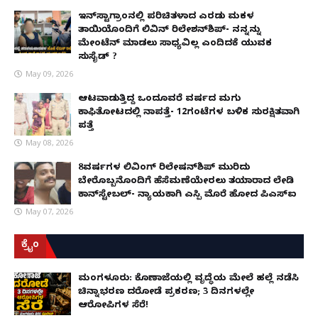
ಇನ್​ಸ್ಟಾಗ್ರಾಂನಲ್ಲಿ ಪರಿಚಿತಳಾದ ಎರಡು ಮಕ್ಕಳ
ತಾಯಿಯೊಂದಿಗೆ ಲಿವಿನ್ ರಿಲೇಶನ್​ಶಿಪ್- ನನ್ನನ್ನು
ಮೇಂಟೆನ್ ಮಾಡಲು ಸಾಧ್ಯವಿಲ್ಲ ಎಂದಿದಕ್ಕೆ ಯುವಕ
ಸುಸೈಡ್ ?
May 09, 2026
ಆಟವಾಡುತ್ತಿದ್ದ ಒಂದೂವರೆ ವರ್ಷದ ಮಗು
ಕಾಫಿತೋಟದಲ್ಲಿ ನಾಪತ್ತೆ- 12ಗಂಟೆಗಳ ಬಳಿಕ ಸುರಕ್ಷಿತವಾಗಿ
ಪತ್ತೆ
May 08, 2026
8ವರ್ಷಗಳ ಲಿವಿಂಗ್‌ ರಿಲೇಷನ್‌ಶಿಪ್ ಮುರಿದು
ಬೇರೊಬ್ಬನೊಂದಿಗೆ ಹೆಸೆಮಣೆಯೇರಲು ತಯಾರಾದ ಲೇಡಿ
ಕಾನ್‌ಸ್ಟೇಬಲ್- ನ್ಯಾಯಕ್ಕಾಗಿ ಎಸ್ಪಿ ಮೊರೆ ಹೋದ ಪಿಎಸ್ಐ
May 07, 2026
ಕ್ರೈಂ
ಮಂಗಳೂರು: ಕೊಣಾಜೆಯಲ್ಲಿ ವೃದ್ಧೆಯ ಮೇಲೆ ಹಲ್ಲೆ ನಡೆಸಿ
ಚಿನ್ನಾಭರಣ ದರೋಡೆ ಪ್ರಕರಣ; 3 ದಿನಗಳಲ್ಲೇ
ಆರೋಪಿಗಳ ಸೆರೆ!