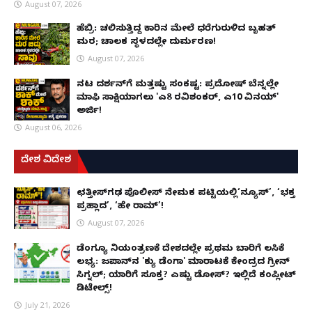
August 07, 2026
ಹೆಬ್ರಿ: ಚಲಿಸುತ್ತಿದ್ದ ಕಾರಿನ ಮೇಲೆ ಧರೆಗುರುಳಿದ ಬೃಹತ್
ಮರ; ಚಾಲಕ ಸ್ಥಳದಲ್ಲೇ ದುರ್ಮರಣ!
August 07, 2026
ನಟ ದರ್ಶನ್‌ಗೆ ಮತ್ತಷ್ಟು ಸಂಕಷ್ಟ: ಪ್ರದೋಷ್ ಬೆನ್ನಲ್ಲೇ
ಮಾಫಿ ಸಾಕ್ಷಿಯಾಗಲು 'ಎ8 ರವಿಶಂಕರ್, ಎ10 ವಿನಯ್'
ಅರ್ಜಿ!
August 06, 2026
ದೇಶ ವಿದೇಶ
ಛತ್ತೀಸ್‌ಗಢ ಪೊಲೀಸ್ ನೇಮಕ ಪಟ್ಟಿಯಲ್ಲಿ‘ನ್ಯೂಸ್’, ‘ಭಕ್ತ
ಪ್ರಹ್ಲಾದ’, ‘ಹೇ ರಾಮ್’!
August 07, 2026
ಡೆಂಗ್ಯೂ ನಿಯಂತ್ರಣಕ್ಕೆ ದೇಶದಲ್ಲೇ ಪ್ರಥಮ ಬಾರಿಗೆ ಲಸಿಕೆ
ಲಭ್ಯ: ಜಪಾನ್‌ನ 'ಕ್ಯು ಡೆಂಗಾ' ಮಾರಾಟಕ್ಕೆ ಕೇಂದ್ರದ ಗ್ರೀನ್
ಸಿಗ್ನಲ್; ಯಾರಿಗೆ ಸೂಕ್ತ? ಎಷ್ಟು ಡೋಸ್? ಇಲ್ಲಿದೆ ಕಂಪ್ಲೀಟ್
ಡಿಟೇಲ್ಸ್!
July 21, 2026