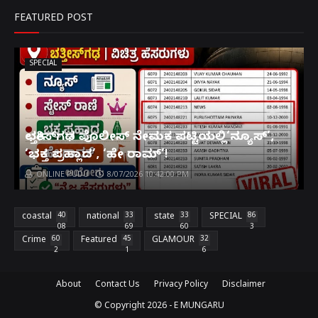
FEATURED POST
SPECIAL
ಛತ್ತೀಸ್‌ಗಢ ಪೊಲೀಸ್ ನೇಮಕ ಪಟ್ಟಿಯಲ್ಲಿ‘ನ್ಯೂಸ್’,
‘ಭಕ್ತ ಪ್ರಹ್ಲಾದ’, ‘ಹೇ ರಾಮ್’!
ONLINE PUDU
8/07/2026 10:42:00 PM
coastal
40
national
33
state
33
SPECIAL
86
08
69
60
3
Crime
60
Featured
45
GLAMOUR
32
2
1
6
About
Contact Us
Privacy Policy
Disclaimer
© Copyright
2026 -
E MUNGARU