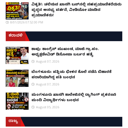
ವಿಕೃತಿ!: ಚಲಿಸುವ ಖಾಸಗಿ ಬಸ್‌ನಲ್ಲಿ ಸಹಪ್ರಯಾಣಿಕರೆದುರು
ವೃದ್ಧನ ಅಸಭ್ಯ ವರ್ತನೆ, ವೀಡಿಯೋ ಮಾಡಿದ
ಪ್ರಯಾಣಿಕರು!
8/01/2026 07:52:00 PM
ಕರಾವಳಿ
ಕಾಪು: ಕಾಂಗ್ರೆಸ್ ಮುಖಂಡ, ಮಾಜಿ ಗ್ರಾ.ಪಂ.
ಅಧ್ಯಕ್ಷಡೇವಿಡ್ ಡಿಸೋಜಾ ಬರ್ಬರ ಹತ್ಯೆ
August 07, 2026
ಬೆಂಗಳೂರು: ಪತ್ನಿಯ ಭೀಕರ ಕೊಲೆ ನಡೆಸಿ ಬಿಹಾರಕ್ಕೆ
ಪರಾರಿಯಾಗಿದ್ದ ಪತಿ ಬಂಧನ
August 07, 2026
ಮಂಗಳೂರು ಖಾಸಗಿ ಕಾಲೇಜಿನಲ್ಲಿ ರ‌್ಯಾಗಿಂಗ್ ಪ್ರಕರಣ5
ಮಂದಿ ವಿದ್ಯಾರ್ಥಿಗಳು ಬಂಧನ
August 05, 2026
ರಾಜ್ಯ