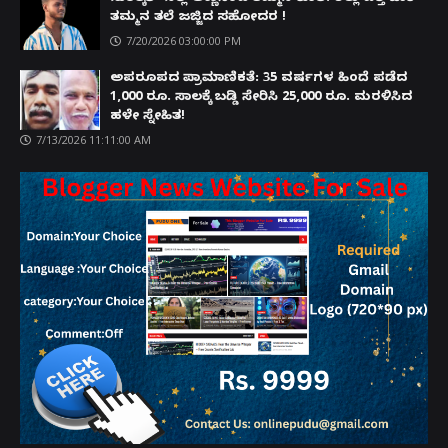
ತಮ್ಮನ ತಲೆ ಜಜ್ಜಿದ ಸಹೋದರ !
7/20/2026 03:00:00 PM
ಅಪರೂಪದ ಪ್ರಾಮಾಣಿಕತೆ: 35 ವರ್ಷಗಳ ಹಿಂದೆ ಪಡೆದ
1,000 ರೂ. ಸಾಲಕ್ಕೆ ಬಡ್ಡಿ ಸೇರಿಸಿ 25,000 ರೂ. ಮರಳಿಸಿದ
ಹಳೇ ಸ್ನೇಹಿತ!
7/13/2026 11:11:00 AM