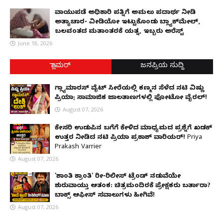
ವಾಯುಪಡೆ ಅಧಿಕಾರಿ ಪತ್ನಿಗೆ ಅಮಲು ಪದಾರ್ಥ ನೀಡಿ
ಅತ್ಯಾಚಾರ- ವೀಡಿಯೋ ಇಟ್ಟುಕೊಂಡು ಬ್ಲ್ಯಾಕ್‌ಮೇಲ್,
ಬಲವಂತದ ಮತಾಂತರಕ್ಕೆ ಯತ್ನ, ಇಬ್ಬರು ಅರೆಸ್ಟ್
June 18, 2026
ಗ್ಲಾಮರ್
ಜನಪ್ರಿಯ ಸುದ್ದಿ
ಗ್ಲ್ಯಾಮಾರಸ್ ವೈಟ್‌ ಸೀರೆಯಲ್ಲಿ ಕಣ್ಮನ ಸೆಳೆದ ನಟಿ ವಿಷ್ಣು
ಪ್ರಿಯಾ; ಸಾಮಾಜಿಕ ಜಾಲತಾಣಗಳಲ್ಲಿ ಫೋಟೋ ವೈರಲ್!
August 07, 2026
ಕೇಸರಿ ಉಡುಪಿನ ಬಗೆಗೆ ಕೇಳಿದ ಮಾಧ್ಯಮದ ಪ್ರಶ್ನೆಗೆ ಖಡಕ್
ಉತ್ತರ ನೀಡಿದ ನಟಿ ಪ್ರಿಯಾ ಪ್ರಕಾಶ್ ವಾರಿಯರ್! Priya
Prakash Varrier
August 07, 2026
'ಶಾಂತಿ ಕ್ರಾಂತಿ' ರೀ-ರಿಲೀಸ್ ಟ್ರೆಂಡ್ ನಡುವೆಯೇ
ಶುರುವಾಯ್ತು ಆತಂಕ: ಚಿತ್ರಮಂದಿರಕ್ಕೆ ಪ್ರೇಕ್ಷಕರು ಬರ್ತಾರಾ?
ಬಾಕ್ಸ್ ಆಫೀಸ್ ಸವಾಲುಗಳು ಹೀಗಿವೆ!
August 07, 2026