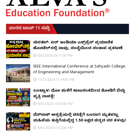
ವಾರದ ಟಾಪ್ 10 ಸುದ್ದಿ
ಸುರತ್ಕಲ್: ಏರ್ ಇಂಡಿಯಾ ಎಕ್ಸ್‌ಪ್ರೆಸ್ ಪ್ರಯಾಣಿಕ
ಹೋಟೆಲ್‌ನಲ್ಲಿ ಸಾವು; ಸಂಸ್ಥೆಯಿಂದ ಸಂತಾಪ ಪ್ರಕಟಣೆ
8/02/2026 06:11:00 PM
IEEE International Conference at Sahyadri College
of Engineering and Management
11/21/2024 11:14:00 PM
ಬಂಟ್ವಾಳ: ಧೋ ಮಳೆಗೆ ಕಾಲುಸಂಕದಿಂದ ತೋಡಿಗೆ ಬಿದ್ದು
ವ್ಯಕ್ತಿ ನಾಪತ್ತೆ!
8/02/2026 12:36:00 PM
ವೆನ್‌ಲಾಕ್ ಆಸ್ಪತ್ರೆಯಲ್ಲಿ ಚಿಕಿತ್ಸೆಗೆ ಬಂದಾಗ ಮೃತಪಟ್ಟ
ಮಹಿಳೆಯ ಕುತ್ತಿಗೆಯಲ್ಲಿದ್ದ ₹1.50 ಲಕ್ಷದ ಚಿನ್ನದ ಸರ ಕಳವು!
8/01/2026 07:12:00 PM