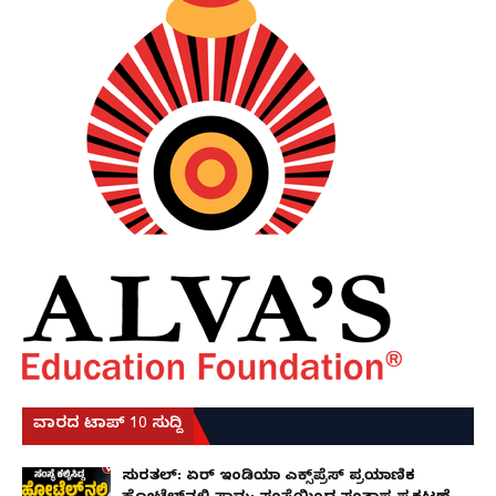
ವಾರದ ಟಾಪ್ 10 ಸುದ್ದಿ
ಸುರತ್ಕಲ್: ಏರ್ ಇಂಡಿಯಾ ಎಕ್ಸ್‌ಪ್ರೆಸ್ ಪ್ರಯಾಣಿಕ