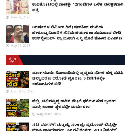
ಕಾಫಿತೋಟದಲ್ಲಿ ನಾಪತ್ತೆ- 12ಗಂಟೆಗಳ ಬಳಿಕ ಸುರಕ್ಷಿತವಾಗಿ
ಪತ್ತೆ
May 08, 2026
8ವರ್ಷಗಳ ಲಿವಿಂಗ್‌ ರಿಲೇಷನ್‌ಶಿಪ್ ಮುರಿದು
ಬೇರೊಬ್ಬನೊಂದಿಗೆ ಹೆಸೆಮಣೆಯೇರಲು ತಯಾರಾದ ಲೇಡಿ
ಕಾನ್‌ಸ್ಟೇಬಲ್- ನ್ಯಾಯಕ್ಕಾಗಿ ಎಸ್ಪಿ ಮೊರೆ ಹೋದ ಪಿಎಸ್ಐ
May 07, 2026
ಕ್ರೈಂ
ಮಂಗಳೂರು: ಕೊಣಾಜೆಯಲ್ಲಿ ವೃದ್ಧೆಯ ಮೇಲೆ ಹಲ್ಲೆ ನಡೆಸಿ
ಚಿನ್ನಾಭರಣ ದರೋಡೆ ಪ್ರಕರಣ; 3 ದಿನಗಳಲ್ಲೇ
ಆರೋಪಿಗಳ ಸೆರೆ!
August 07, 2026
ಹೆಬ್ರಿ: ಚಲಿಸುತ್ತಿದ್ದ ಕಾರಿನ ಮೇಲೆ ಧರೆಗುರುಳಿದ ಬೃಹತ್
ಮರ; ಚಾಲಕ ಸ್ಥಳದಲ್ಲೇ ದುರ್ಮರಣ!
August 07, 2026
ನಟ ದರ್ಶನ್‌ಗೆ ಮತ್ತಷ್ಟು ಸಂಕಷ್ಟ: ಪ್ರದೋಷ್ ಬೆನ್ನಲ್ಲೇ
ಮಾಫಿ ಸಾಕ್ಷಿಯಾಗಲು 'ಎ8 ರವಿಶಂಕರ್, ಎ10 ವಿನಯ್'