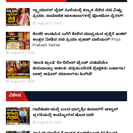
ಗ್ಲ್ಯಾಮಾರಸ್ ವೈಟ್‌ ಸೀರೆಯಲ್ಲಿ ಕಣ್ಮನ ಸೆಳೆದ ನಟಿ ವಿಷ್ಣು
ಪ್ರಿಯಾ; ಸಾಮಾಜಿಕ ಜಾಲತಾಣಗಳಲ್ಲಿ ಫೋಟೋ ವೈರಲ್!
August 07, 2026
ಕೇಸರಿ ಉಡುಪಿನ ಬಗೆಗೆ ಕೇಳಿದ ಮಾಧ್ಯಮದ ಪ್ರಶ್ನೆಗೆ ಖಡಕ್
ಉತ್ತರ ನೀಡಿದ ನಟಿ ಪ್ರಿಯಾ ಪ್ರಕಾಶ್ ವಾರಿಯರ್! Priya
Prakash Varrier
August 07, 2026
'ಶಾಂತಿ ಕ್ರಾಂತಿ' ರೀ-ರಿಲೀಸ್ ಟ್ರೆಂಡ್ ನಡುವೆಯೇ
ಶುರುವಾಯ್ತು ಆತಂಕ: ಚಿತ್ರಮಂದಿರಕ್ಕೆ ಪ್ರೇಕ್ಷಕರು ಬರ್ತಾರಾ?
ಬಾಕ್ಸ್ ಆಫೀಸ್ ಸವಾಲುಗಳು ಹೀಗಿವೆ!
August 07, 2026
ವಿಶೇಷ
ಗಾಲಿಕುರ್ಚಿಯಲ್ಲಿ ಬಂದ ಭಾಗ್ಯಶ್ರೀ ಕುಲಾಲ್‌ಗೆ ಆಳ್ವಾಸ್
ಪ್ರಗತಿಯಲ್ಲಿ ಉದ್ಯೋಗದ ಹೊಸ ದಾರಿ
August 07, 2026