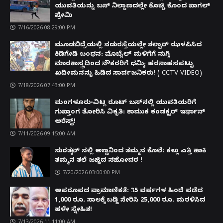
ಯುವತಿಯನ್ನು ಬಸ್ ನಿಲ್ದಾಣದಲ್ಲೇ ಕೊಚ್ಚಿ ಕೊಂದ ಪಾಗಲ್
ಪ್ರೇಮಿ
7/16/2026 08:29:00 PM
ಮೂಡಬಿದ್ರೆಯಲ್ಲಿ ನಡುರಸ್ತೆಯಲ್ಲೇ ತಲ್ವಾರ್ ಝಳಪಿಸಿದ
ಕಿಡಿಗೇಡಿ ಬಂಧನ: ಮೊಬೈಲ್ ಮಳಿಗೆಗೆ ನುಗ್ಗಿ
ಮಾರಕಾಸ್ತ್ರದಿಂದ ನೌಕರರಿಗೆ ಧಮ್ಕಿ; ಹರಸಾಹಸಪಟ್ಟು
ಖದೀಮನನ್ನು ಹಿಡಿದ ಸಾರ್ವಜನಿಕರು! ( CCTV VIDEO)
7/18/2026 07:43:00 PM
ಮಂಗಳೂರು-ವಿಟ್ಲ ರೂಟ್ ಬಸ್‌ನಲ್ಲಿ ಯುವತಿಯರಿಗೆ
ಗುಪ್ತಾಂಗ ತೋರಿಸಿ ವಿಕೃತಿ: ಕಾಮುಕ ಕಂಡಕ್ಟರ್ ಇರ್ಫಾನ್
ಅರೆಸ್ಟ್!
7/11/2026 09:15:00 AM
ಸುರತ್ಕಲ್ ನಲ್ಲಿ ಅಣ್ಣನಿಂದ ತಮ್ಮನ ಕೊಲೆ: ಕಲ್ಲು ಎತ್ತಿ ಹಾಕಿ
ತಮ್ಮನ ತಲೆ ಜಜ್ಜಿದ ಸಹೋದರ !
7/20/2026 03:00:00 PM
ಅಪರೂಪದ ಪ್ರಾಮಾಣಿಕತೆ: 35 ವರ್ಷಗಳ ಹಿಂದೆ ಪಡೆದ
1,000 ರೂ. ಸಾಲಕ್ಕೆ ಬಡ್ಡಿ ಸೇರಿಸಿ 25,000 ರೂ. ಮರಳಿಸಿದ
ಹಳೇ ಸ್ನೇಹಿತ!
7/13/2026 11:11:00 AM