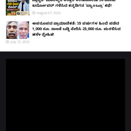
ಪ್ಲಾಸ್ಟಿಕ್ ಮಾಲಿನ್ಯಕ್ಕೆ ಉತ್ತರ ಕಂಡುಕೊಂಡು ₹50 ಕೋಟಿ
ಟರ್ನೋವರ್ ಗಳಿಸಿದ ಕನ್ನಡಿಗನ 'ಬ್ಯಾಂಬ್ರೂ' ಕಥೆ!
August 07, 2026
ಅಪರೂಪದ ಪ್ರಾಮಾಣಿಕತೆ: 35 ವರ್ಷಗಳ ಹಿಂದೆ ಪಡೆದ
1,000 ರೂ. ಸಾಲಕ್ಕೆ ಬಡ್ಡಿ ಸೇರಿಸಿ 25,000 ರೂ. ಮರಳಿಸಿದ
ಹಳೇ ಸ್ನೇಹಿತ!
July 13, 2026