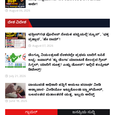
ಅರ್ಜಿ!
August 06, 2026
ದೇಶ ವಿದೇಶ
ಛತ್ತೀಸ್‌ಗಢ ಪೊಲೀಸ್ ನೇಮಕ ಪಟ್ಟಿಯಲ್ಲಿ‘ನ್ಯೂಸ್’, ‘ಭಕ್ತ
ಪ್ರಹ್ಲಾದ’, ‘ಹೇ ರಾಮ್’!
August 07, 2026
ಡೆಂಗ್ಯೂ ನಿಯಂತ್ರಣಕ್ಕೆ ದೇಶದಲ್ಲೇ ಪ್ರಥಮ ಬಾರಿಗೆ ಲಸಿಕೆ
ಲಭ್ಯ: ಜಪಾನ್‌ನ 'ಕ್ಯು ಡೆಂಗಾ' ಮಾರಾಟಕ್ಕೆ ಕೇಂದ್ರದ ಗ್ರೀನ್
ಸಿಗ್ನಲ್; ಯಾರಿಗೆ ಸೂಕ್ತ? ಎಷ್ಟು ಡೋಸ್? ಇಲ್ಲಿದೆ ಕಂಪ್ಲೀಟ್
ಡಿಟೇಲ್ಸ್!
July 21, 2026
ವಾಯುಪಡೆ ಅಧಿಕಾರಿ ಪತ್ನಿಗೆ ಅಮಲು ಪದಾರ್ಥ ನೀಡಿ
ಅತ್ಯಾಚಾರ- ವೀಡಿಯೋ ಇಟ್ಟುಕೊಂಡು ಬ್ಲ್ಯಾಕ್‌ಮೇಲ್,
ಬಲವಂತದ ಮತಾಂತರಕ್ಕೆ ಯತ್ನ, ಇಬ್ಬರು ಅರೆಸ್ಟ್
June 18, 2026
ಗ್ಲಾಮರ್
ಜನಪ್ರಿಯ ಸುದ್ದಿ