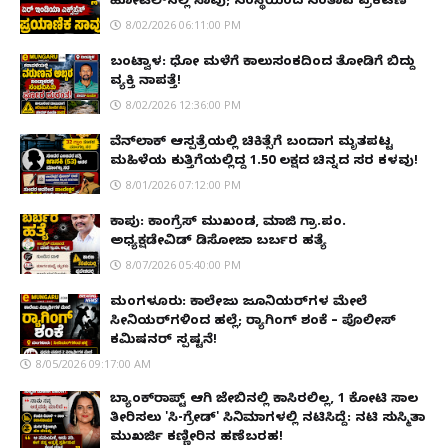
ಹೋಟೆಲ್‌ನಲ್ಲಿ ಸಾವು; ಸಂಸ್ಥೆಯಿಂದ ಸಂತಾಪ ಪ್ರಕಟಣೆ
8/02/2026 06:11:00 PM
ಬಂಟ್ವಾಳ: ಧೋ ಮಳೆಗೆ ಕಾಲುಸಂಕದಿಂದ ತೋಡಿಗೆ ಬಿದ್ದು
ವ್ಯಕ್ತಿ ನಾಪತ್ತೆ!
8/02/2026 12:36:00 PM
ವೆನ್‌ಲಾಕ್ ಆಸ್ಪತ್ರೆಯಲ್ಲಿ ಚಿಕಿತ್ಸೆಗೆ ಬಂದಾಗ ಮೃತಪಟ್ಟ
ಮಹಿಳೆಯ ಕುತ್ತಿಗೆಯಲ್ಲಿದ್ದ ₹1.50 ಲಕ್ಷದ ಚಿನ್ನದ ಸರ ಕಳವು!
8/01/2026 07:12:00 PM
ಕಾಪು: ಕಾಂಗ್ರೆಸ್ ಮುಖಂಡ, ಮಾಜಿ ಗ್ರಾ.ಪಂ.
ಅಧ್ಯಕ್ಷಡೇವಿಡ್ ಡಿಸೋಜಾ ಬರ್ಬರ ಹತ್ಯೆ
8/07/2026 05:40:00 PM
ಮಂಗಳೂರು: ಕಾಲೇಜು ಜೂನಿಯರ್‌ಗಳ ಮೇಲೆ
ಸೀನಿಯರ್‌ಗಳಿಂದ ಹಲ್ಲೆ; ರ‌್ಯಾಗಿಂಗ್ ಶಂಕೆ – ಪೊಲೀಸ್
ಕಮಿಷನರ್ ಸ್ಪಷ್ಟನೆ!
8/05/2026 09:17:00 AM
ಬ್ಯಾಂಕ್‌ರಾಪ್ಟ್‌ ಆಗಿ ಜೇಬಿನಲ್ಲಿ ಕಾಸಿರಲಿಲ್ಲ, ₹1 ಕೋಟಿ ಸಾಲ
ತೀರಿಸಲು 'ಸಿ-ಗ್ರೇಡ್' ಸಿನಿಮಾಗಳಲ್ಲಿ ನಟಿಸಿದ್ದೆ: ನಟಿ ಸುಸ್ಮಿತಾ
ಮುಖರ್ಜಿ ಕಣ್ಣೀರಿನ ಹಣೆಬರಹ!