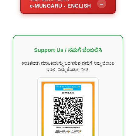
Read news in English
→
e-MUNGARU - ENGLISH
Support Us / ನಮಗೆ ಬೆಂಬಲಿಸಿ
ಉಚಿತವಾಗಿ ಮಾಹಿತಿಯನ್ನು ಒದಗಿಸುವ ನಮಗೆ ನಿಮ್ಮ ಬೆಂಬಲ
ಇರಲಿ. ನಿಮ್ಮ ಕೊಡುಗೆ ನೀಡಿ.