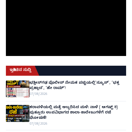
ಇತ್ತೀಚಿನ ಸುದ್ದಿ
ಛತ್ತೀಸ್‌ಗಢ ಪೊಲೀಸ್ ನೇಮಕ ಪಟ್ಟಿಯಲ್ಲಿ‘ನ್ಯೂಸ್’, ‘ಭಕ್ತ
ಪ್ರಹ್ಲಾದ’, ‘ಹೇ ರಾಮ್’!
07/08/2026
ಕರಾವಳಿಯಲ್ಲಿ ಮತ್ತೆ ಅಬ್ಬರಿಸಿದ ಮಳೆ: ನಾಳೆ ( ಆಗಷ್ಟ್ 8)
ಪುತ್ತೂರು ಉಪವಿಭಾಗದ ಶಾಲಾ-ಕಾಲೇಜುಗಳಿಗೆ ರಜೆ
ಘೋಷಣೆ!
07/08/2026