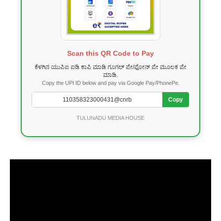
Scan this QR Code to Pay
ಕೆಳಗಿನ ಯುಪಿಐ ಐಡಿ ಕಾಪಿ ಮಾಡಿ ಗೂಗಲ್ ಪೇ/ಫೋನ್ ಪೇ ಮೂಲಕ ಪೇ
ಮಾಡಿ.
Copy the UPI ID below and pay via Google Pay/PhonePe.
Copy
TULUNADU MEDIA HOUSE