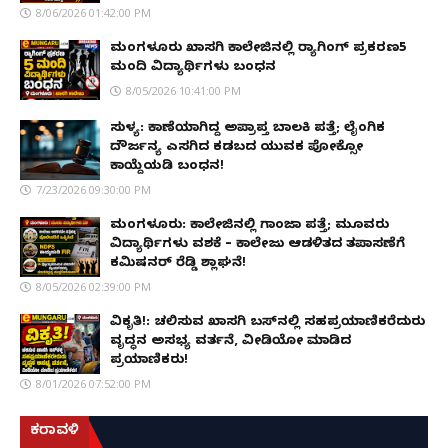
8/06/2026 01:42:00 PM
ಮಂಗಳೂರು ಖಾಸಗಿ ಕಾಲೇಜಿನಲ್ಲಿ ರ‌್ಯಾಗಿಂಗ್ ಪ್ರಕರಣ5
ಮಂದಿ ವಿದ್ಯಾರ್ಥಿಗಳು ಬಂಧನ
8/05/2026 10:41:00 PM
ಸುಳ್ಯ: ಕಾಣೆಯಾಗಿದ್ದ ಅಪ್ರಾಪ್ತ ಬಾಲಕಿ ಪತ್ತೆ; ಲೈಂಗಿಕ
ದೌರ್ಜನ್ಯ ಎಸಗಿದ ಕಡಬದ ಯುವಕ ಪೋಕ್ಸೋ
ಕಾಯ್ದೆಯಡಿ ಬಂಧನ!
7/23/2026 09:30:00 PM
ಮಂಗಳೂರು: ಕಾಲೇಜಿನಲ್ಲಿ ಗಾಂಜಾ ಪತ್ತೆ; ಮೂವರು
ವಿದ್ಯಾರ್ಥಿಗಳು ವಶಕ್ಕೆ – ಕಾಲೇಜು ಆಡಳಿತದ ತಪಾಸಣೆಗೆ
ಕಮಿಷನರ್ ರೆಡ್ಡಿ ಶ್ಲಾಘನೆ!
8/05/2026 02:39:00 PM
ವಿಕೃತಿ!: ಚಲಿಸುವ ಖಾಸಗಿ ಬಸ್‌ನಲ್ಲಿ ಸಹಪ್ರಯಾಣಿಕರೆದುರು
ವೃದ್ಧನ ಅಸಭ್ಯ ವರ್ತನೆ, ವೀಡಿಯೋ ಮಾಡಿದ
ಪ್ರಯಾಣಿಕರು!
8/01/2026 07:52:00 PM
ಕರಾವಳಿ