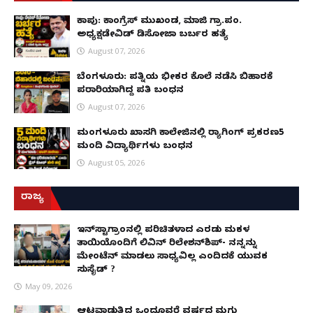
ಕಾಪು: ಕಾಂಗ್ರೆಸ್ ಮುಖಂಡ, ಮಾಜಿ ಗ್ರಾ.ಪಂ.
ಅಧ್ಯಕ್ಷಡೇವಿಡ್ ಡಿಸೋಜಾ ಬರ್ಬರ ಹತ್ಯೆ
August 07, 2026
ಬೆಂಗಳೂರು: ಪತ್ನಿಯ ಭೀಕರ ಕೊಲೆ ನಡೆಸಿ ಬಿಹಾರಕ್ಕೆ
ಪರಾರಿಯಾಗಿದ್ದ ಪತಿ ಬಂಧನ
August 07, 2026
ಮಂಗಳೂರು ಖಾಸಗಿ ಕಾಲೇಜಿನಲ್ಲಿ ರ‌್ಯಾಗಿಂಗ್ ಪ್ರಕರಣ5
ಮಂದಿ ವಿದ್ಯಾರ್ಥಿಗಳು ಬಂಧನ
August 05, 2026
ರಾಜ್ಯ
ಇನ್​ಸ್ಟಾಗ್ರಾಂನಲ್ಲಿ ಪರಿಚಿತಳಾದ ಎರಡು ಮಕ್ಕಳ
ತಾಯಿಯೊಂದಿಗೆ ಲಿವಿನ್ ರಿಲೇಶನ್​ಶಿಪ್- ನನ್ನನ್ನು
ಮೇಂಟೆನ್ ಮಾಡಲು ಸಾಧ್ಯವಿಲ್ಲ ಎಂದಿದಕ್ಕೆ ಯುವಕ
ಸುಸೈಡ್ ?
May 09, 2026
ಆಟವಾಡುತ್ತಿದ್ದ ಒಂದೂವರೆ ವರ್ಷದ ಮಗು