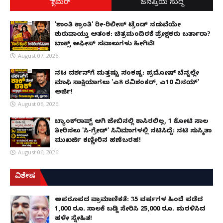
ಗ್ಲಾಮರ್
ಜನಪ್ರಿಯ ಸುದ್ದಿ
'ಶಾಂತಿ ಕ್ರಾಂತಿ' ರೀ-ರಿಲೀಸ್ ಟ್ರೆಂಡ್ ನಡುವೆಯೇ
ಶುರುವಾಯ್ತು ಆತಂಕ: ಚಿತ್ರಮಂದಿರಕ್ಕೆ ಪ್ರೇಕ್ಷಕರು ಬರ್ತಾರಾ?
ಬಾಕ್ಸ್ ಆಫೀಸ್ ಸವಾಲುಗಳು ಹೀಗಿವೆ!
August 07, 2026
ನಟ ದರ್ಶನ್‌ಗೆ ಮತ್ತಷ್ಟು ಸಂಕಷ್ಟ: ಪ್ರದೋಷ್ ಬೆನ್ನಲ್ಲೇ
ಮಾಫಿ ಸಾಕ್ಷಿಯಾಗಲು 'ಎ8 ರವಿಶಂಕರ್, ಎ10 ವಿನಯ್'
ಅರ್ಜಿ!
August 06, 2026
ಬ್ಯಾಂಕ್‌ರಾಪ್ಟ್‌ ಆಗಿ ಜೇಬಿನಲ್ಲಿ ಕಾಸಿರಲಿಲ್ಲ, ₹1 ಕೋಟಿ ಸಾಲ
ತೀರಿಸಲು 'ಸಿ-ಗ್ರೇಡ್' ಸಿನಿಮಾಗಳಲ್ಲಿ ನಟಿಸಿದ್ದೆ: ನಟಿ ಸುಸ್ಮಿತಾ
ಮುಖರ್ಜಿ ಕಣ್ಣೀರಿನ ಹಣೆಬರಹ!
August 06, 2026
ವಿಶೇಷ
ಅಪರೂಪದ ಪ್ರಾಮಾಣಿಕತೆ: 35 ವರ್ಷಗಳ ಹಿಂದೆ ಪಡೆದ
1,000 ರೂ. ಸಾಲಕ್ಕೆ ಬಡ್ಡಿ ಸೇರಿಸಿ 25,000 ರೂ. ಮರಳಿಸಿದ
ಹಳೇ ಸ್ನೇಹಿತ!