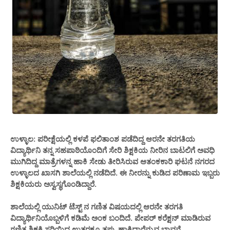
ಉಳ್ಳಾಲ: ಪರೀಕ್ಷೆಯಲ್ಲಿ ಕಳಪೆ ಫಲಿತಾಂಶ ಪಡೆದಿದ್ದ ಆರನೇ ತರಗತಿಯ
ವಿದ್ಯಾರ್ಥಿನಿ ತನ್ನ ಸಹಪಾಠಿಯೊಂದಿಗೆ ಸೇರಿ ಶಿಕ್ಷಕಿಯ ನೀರಿನ ಬಾಟಲಿಗೆ ಅವಧಿ
ಮುಗಿದಿದ್ದ ಮಾತ್ರೆಗಳನ್ನ ಹಾಕಿ ಸೇಡು ತೀರಿಸಿರುವ ಆತಂಕಕಾರಿ ಘಟನೆ ನಗರದ
ಉಳ್ಳಾಲದ ಖಾಸಗಿ ಶಾಲೆಯಲ್ಲಿ ನಡೆದಿದೆ. ಈ ನೀರನ್ನು ಕುಡಿದ ಪರಿಣಾಮ ಇಬ್ಬರು
ಶಿಕ್ಷಕಿಯರು ಅಸ್ವಸ್ಥಗೊಂಡಿದ್ದಾರೆ.
ಶಾಲೆಯಲ್ಲಿ ಯುನಿಟ್ ಟೆಸ್ಟ್ ನ ಗಣಿತ ವಿಷಯದಲ್ಲಿ ಆರನೇ ತರಗತಿ
ವಿದ್ಯಾರ್ಥಿನಿಯೊಬ್ಬಳಿಗೆ ಕಡಿಮೆ ಅಂಕ ಬಂದಿದೆ. ಪೇಪರ್ ಕರೆಕ್ಷನ್ ಮಾಡಿರುವ
ಗಣಿತ ಶಿಕ್ಷಕಿ ಸರಿಯಿದ್ದ ಉತ್ತರಕ್ಕೂ ತಪ್ಪು ಹಾಕಿದ್ದಾರೆನ್ನುವ ಭಾವನೆ