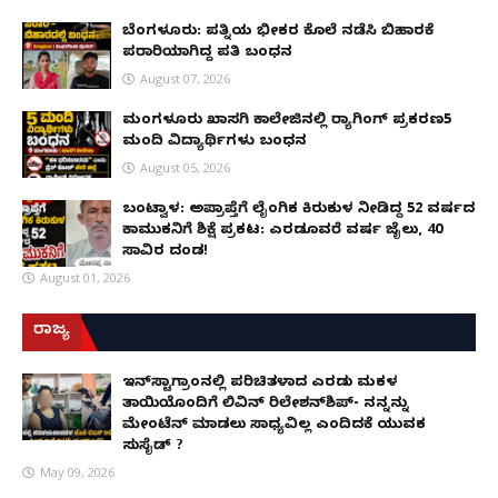
ಬೆಂಗಳೂರು: ಪತ್ನಿಯ ಭೀಕರ ಕೊಲೆ ನಡೆಸಿ ಬಿಹಾರಕ್ಕೆ
ಪರಾರಿಯಾಗಿದ್ದ ಪತಿ ಬಂಧನ
August 07, 2026
ಮಂಗಳೂರು ಖಾಸಗಿ ಕಾಲೇಜಿನಲ್ಲಿ ರ‌್ಯಾಗಿಂಗ್ ಪ್ರಕರಣ5
ಮಂದಿ ವಿದ್ಯಾರ್ಥಿಗಳು ಬಂಧನ
August 05, 2026
ಬಂಟ್ವಾಳ: ಅಪ್ರಾಪ್ತೆಗೆ ಲೈಂಗಿಕ ಕಿರುಕುಳ ನೀಡಿದ್ದ 52 ವರ್ಷದ
ಕಾಮುಕನಿಗೆ ಶಿಕ್ಷೆ ಪ್ರಕಟ: ಎರಡೂವರೆ ವರ್ಷ ಜೈಲು, ₹40
ಸಾವಿರ ದಂಡ!
August 01, 2026
ರಾಜ್ಯ
ಇನ್​ಸ್ಟಾಗ್ರಾಂನಲ್ಲಿ ಪರಿಚಿತಳಾದ ಎರಡು ಮಕ್ಕಳ
ತಾಯಿಯೊಂದಿಗೆ ಲಿವಿನ್ ರಿಲೇಶನ್​ಶಿಪ್- ನನ್ನನ್ನು
ಮೇಂಟೆನ್ ಮಾಡಲು ಸಾಧ್ಯವಿಲ್ಲ ಎಂದಿದಕ್ಕೆ ಯುವಕ
ಸುಸೈಡ್ ?
May 09, 2026