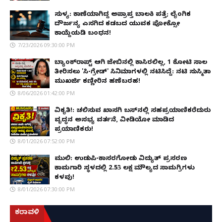
ಸುಳ್ಯ: ಕಾಣೆಯಾಗಿದ್ದ ಅಪ್ರಾಪ್ತ ಬಾಲಕಿ ಪತ್ತೆ; ಲೈಂಗಿಕ
ದೌರ್ಜನ್ಯ ಎಸಗಿದ ಕಡಬದ ಯುವಕ ಪೋಕ್ಸೋ
ಕಾಯ್ದೆಯಡಿ ಬಂಧನ!
7/23/2026 09:30:00 PM
ಬ್ಯಾಂಕ್‌ರಾಪ್ಟ್‌ ಆಗಿ ಜೇಬಿನಲ್ಲಿ ಕಾಸಿರಲಿಲ್ಲ, ₹1 ಕೋಟಿ ಸಾಲ
ತೀರಿಸಲು 'ಸಿ-ಗ್ರೇಡ್' ಸಿನಿಮಾಗಳಲ್ಲಿ ನಟಿಸಿದ್ದೆ: ನಟಿ ಸುಸ್ಮಿತಾ
ಮುಖರ್ಜಿ ಕಣ್ಣೀರಿನ ಹಣೆಬರಹ!
8/06/2026 01:42:00 PM
ವಿಕೃತಿ!: ಚಲಿಸುವ ಖಾಸಗಿ ಬಸ್‌ನಲ್ಲಿ ಸಹಪ್ರಯಾಣಿಕರೆದುರು
ವೃದ್ಧನ ಅಸಭ್ಯ ವರ್ತನೆ, ವೀಡಿಯೋ ಮಾಡಿದ
ಪ್ರಯಾಣಿಕರು!
8/01/2026 07:52:00 PM
ಮುಲ್ಕಿ: ಉಡುಪಿ-ಕಾಸರಗೋಡು ವಿದ್ಯುತ್ ಪ್ರಸರಣ
ಕಾಮಗಾರಿ ಸ್ಥಳದಲ್ಲಿ ₹2.53 ಲಕ್ಷ ಮೌಲ್ಯದ ಸಾಮಗ್ರಿಗಳು
ಕಳವು!
8/01/2026 07:30:00 PM
ಕರಾವಳಿ