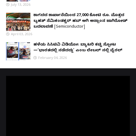
July 13, 2026
ಕಾಗದದ ಕಾರ್ಖಾನೆಯಿಂದ 27,000 ಕೋಟಿ ರೂ. ಮೊತ್ತದ
ಬೃಹತ್ ಸೆಮಿಕಂಡಕ್ಟರ್ ಹಬ್ ಆಗಿ ಅಸ್ಸಾಂನ ಜಾಗಿರೋಡ್
ಬದಲಾವಣೆ [Semiconductor]
April 03, 2026
ಹಳೆಯ ಸಿಸಿಟಿವಿ ವಿಡಿಯೋ: ಬ್ಯಾಟರಿ ಕಚ್ಚಿ ಸ್ಫೋಟ
—‘ಭಾರತದಲ್ಲಿ ನಡೆದದ್ದು’ ಎಂಬ ಲೇಬಲ್ ನಲ್ಲಿ ವೈರಲ್
February 04, 2026