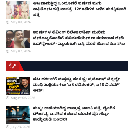
ಆಟವಾಡುತ್ತಿದ್ದ ಒಂದೂವರೆ ವರ್ಷದ ಮಗು
ಕಾಫಿತೋಟದಲ್ಲಿ ನಾಪತ್ತೆ- 12ಗಂಟೆಗಳ ಬಳಿಕ ಸುರಕ್ಷಿತವಾಗಿ
ಪತ್ತೆ
May 08, 2026
8ವರ್ಷಗಳ ಲಿವಿಂಗ್‌ ರಿಲೇಷನ್‌ಶಿಪ್ ಮುರಿದು
ಬೇರೊಬ್ಬನೊಂದಿಗೆ ಹೆಸೆಮಣೆಯೇರಲು ತಯಾರಾದ ಲೇಡಿ
ಕಾನ್‌ಸ್ಟೇಬಲ್- ನ್ಯಾಯಕ್ಕಾಗಿ ಎಸ್ಪಿ ಮೊರೆ ಹೋದ ಪಿಎಸ್ಐ
May 07, 2026
ಕ್ರೈಂ
ನಟ ದರ್ಶನ್‌ಗೆ ಮತ್ತಷ್ಟು ಸಂಕಷ್ಟ: ಪ್ರದೋಷ್ ಬೆನ್ನಲ್ಲೇ
ಮಾಫಿ ಸಾಕ್ಷಿಯಾಗಲು 'ಎ8 ರವಿಶಂಕರ್, ಎ10 ವಿನಯ್'
ಅರ್ಜಿ!
August 06, 2026
ಸುಳ್ಯ: ಕಾಣೆಯಾಗಿದ್ದ ಅಪ್ರಾಪ್ತ ಬಾಲಕಿ ಪತ್ತೆ; ಲೈಂಗಿಕ
ದೌರ್ಜನ್ಯ ಎಸಗಿದ ಕಡಬದ ಯುವಕ ಪೋಕ್ಸೋ
ಕಾಯ್ದೆಯಡಿ ಬಂಧನ!
July 23, 2026