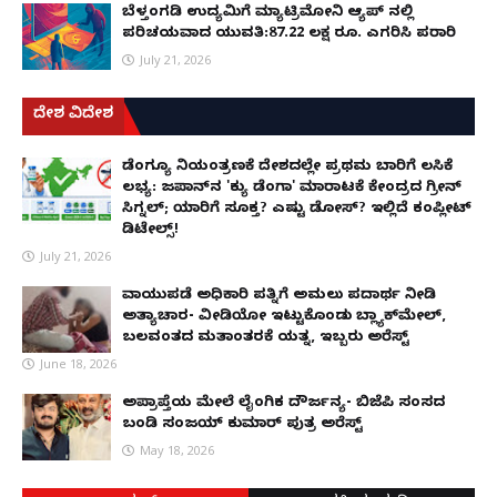
ಬೆಳ್ತಂಗಡಿ ಉದ್ಯಮಿಗೆ ಮ್ಯಾಟ್ರಿಮೋನಿ ಆ್ಯಪ್ ನಲ್ಲಿ
ಪರಿಚಯವಾದ ಯುವತಿ:87.22 ಲಕ್ಷ ರೂ. ಎಗರಿಸಿ ಪರಾರಿ
July 21, 2026
ದೇಶ ವಿದೇಶ
ಡೆಂಗ್ಯೂ ನಿಯಂತ್ರಣಕ್ಕೆ ದೇಶದಲ್ಲೇ ಪ್ರಥಮ ಬಾರಿಗೆ ಲಸಿಕೆ
ಲಭ್ಯ: ಜಪಾನ್‌ನ 'ಕ್ಯು ಡೆಂಗಾ' ಮಾರಾಟಕ್ಕೆ ಕೇಂದ್ರದ ಗ್ರೀನ್
ಸಿಗ್ನಲ್; ಯಾರಿಗೆ ಸೂಕ್ತ? ಎಷ್ಟು ಡೋಸ್? ಇಲ್ಲಿದೆ ಕಂಪ್ಲೀಟ್
ಡಿಟೇಲ್ಸ್!
July 21, 2026
ವಾಯುಪಡೆ ಅಧಿಕಾರಿ ಪತ್ನಿಗೆ ಅಮಲು ಪದಾರ್ಥ ನೀಡಿ
ಅತ್ಯಾಚಾರ- ವೀಡಿಯೋ ಇಟ್ಟುಕೊಂಡು ಬ್ಲ್ಯಾಕ್‌ಮೇಲ್,
ಬಲವಂತದ ಮತಾಂತರಕ್ಕೆ ಯತ್ನ, ಇಬ್ಬರು ಅರೆಸ್ಟ್
June 18, 2026
ಅಪ್ರಾಪ್ತೆಯ ಮೇಲೆ ಲೈಂಗಿಕ ದೌರ್ಜನ್ಯ- ಬಿಜೆಪಿ ಸಂಸದ
ಬಂಡಿ ಸಂಜಯ್ ಕುಮಾರ್ ಪುತ್ರ ಅರೆಸ್ಟ್
May 18, 2026