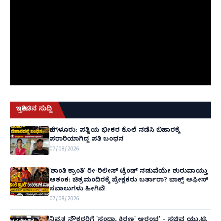
ಇತ್ತೀಚಿನ ಸುದ್ದಿ
ಬೆಂಗಳೂರು: ಪತ್ನಿಯ ಭೀಕರ ಕೊಲೆ ನಡೆಸಿ ಬಿಹಾರಕ್ಕೆ
ಪರಾರಿಯಾಗಿದ್ದ ಪತಿ ಬಂಧನ
07/08/2026
'ಶಾಂತಿ ಕ್ರಾಂತಿ' ರೀ-ರಿಲೀಸ್ ಟ್ರೆಂಡ್ ನಡುವೆಯೇ ಶುರುವಾಯ್ತು
ಆತಂಕ: ಚಿತ್ರಮಂದಿರಕ್ಕೆ ಪ್ರೇಕ್ಷಕರು ಬರ್ತಾರಾ? ಬಾಕ್ಸ್ ಆಫೀಸ್
ಸವಾಲುಗಳು ಹೀಗಿವೆ!
07/08/2026
ನಿವೃತ್ತ ನೌಕರರಿಗೆ 'ಸಂಧ್ಯಾ ಕಿರಣ' ಆರಂಭ' – ಸಚಿವ ಯು.ಟಿ.