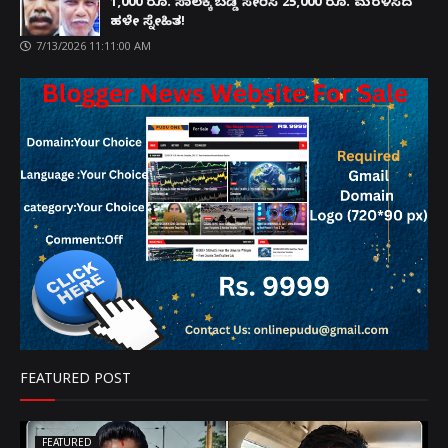
1,000 ರೂ. ಸಾಲಕ್ಕೆ ಬಡ್ಡಿ ಸೇರಿಸಿ 25,000 ರೂ. ಮರಳಿಸಿದ
ಹಳೇ ಸ್ನೇಹಿತ!
7/13/2026 11:11:00 AM
FEATURED POST
FEATURED