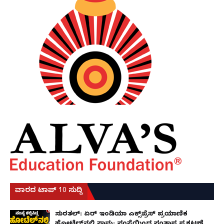
ವಾರದ ಟಾಪ್ 10 ಸುದ್ದಿ
ಸುರತ್ಕಲ್: ಏರ್ ಇಂಡಿಯಾ ಎಕ್ಸ್‌ಪ್ರೆಸ್ ಪ್ರಯಾಣಿಕ
ಹೋಟೆಲ್‌ನಲ್ಲಿ ಸಾವು; ಸಂಸ್ಥೆಯಿಂದ ಸಂತಾಪ ಪ್ರಕಟಣೆ