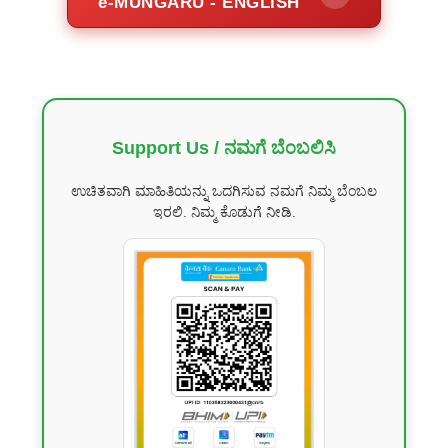
e-MUNGARU - ENGLISH
Support Us / ನಮಗೆ ಬೆಂಬಲಿಸಿ
ಉಚಿತವಾಗಿ ಮಾಹಿತಿಯನ್ನು ಒದಗಿಸುವ ನಮಗೆ ನಿಮ್ಮ ಬೆಂಬಲ
ಇರಲಿ. ನಿಮ್ಮ ಕೊಡುಗೆ ನೀಡಿ.