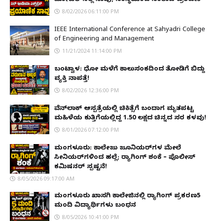
8/02/2026 06:11:00 PM
IEEE International Conference at Sahyadri College
of Engineering and Management
11/21/2024 11:14:00 PM
ಬಂಟ್ವಾಳ: ಧೋ ಮಳೆಗೆ ಕಾಲುಸಂಕದಿಂದ ತೋಡಿಗೆ ಬಿದ್ದು
ವ್ಯಕ್ತಿ ನಾಪತ್ತೆ!
8/02/2026 12:36:00 PM
ವೆನ್‌ಲಾಕ್ ಆಸ್ಪತ್ರೆಯಲ್ಲಿ ಚಿಕಿತ್ಸೆಗೆ ಬಂದಾಗ ಮೃತಪಟ್ಟ
ಮಹಿಳೆಯ ಕುತ್ತಿಗೆಯಲ್ಲಿದ್ದ ₹1.50 ಲಕ್ಷದ ಚಿನ್ನದ ಸರ ಕಳವು!
8/01/2026 07:12:00 PM
ಮಂಗಳೂರು: ಕಾಲೇಜು ಜೂನಿಯರ್‌ಗಳ ಮೇಲೆ
ಸೀನಿಯರ್‌ಗಳಿಂದ ಹಲ್ಲೆ; ರ‌್ಯಾಗಿಂಗ್ ಶಂಕೆ – ಪೊಲೀಸ್
ಕಮಿಷನರ್ ಸ್ಪಷ್ಟನೆ!
8/05/2026 09:17:00 AM
ಮಂಗಳೂರು ಖಾಸಗಿ ಕಾಲೇಜಿನಲ್ಲಿ ರ‌್ಯಾಗಿಂಗ್ ಪ್ರಕರಣ5
ಮಂದಿ ವಿದ್ಯಾರ್ಥಿಗಳು ಬಂಧನ
8/05/2026 10:41:00 PM