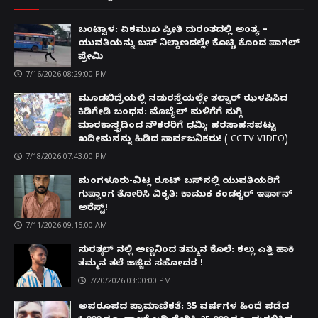
ಬಂಟ್ವಾಳ: ಏಕಮುಖ ಪ್ರೀತಿ ದುರಂತದಲ್ಲಿ ಅಂತ್ಯ –
ಯುವತಿಯನ್ನು ಬಸ್ ನಿಲ್ದಾಣದಲ್ಲೇ ಕೊಚ್ಚಿ ಕೊಂದ ಪಾಗಲ್
ಪ್ರೇಮಿ
7/16/2026 08:29:00 PM
ಮೂಡಬಿದ್ರೆಯಲ್ಲಿ ನಡುರಸ್ತೆಯಲ್ಲೇ ತಲ್ವಾರ್ ಝಳಪಿಸಿದ
ಕಿಡಿಗೇಡಿ ಬಂಧನ: ಮೊಬೈಲ್ ಮಳಿಗೆಗೆ ನುಗ್ಗಿ
ಮಾರಕಾಸ್ತ್ರದಿಂದ ನೌಕರರಿಗೆ ಧಮ್ಕಿ; ಹರಸಾಹಸಪಟ್ಟು
ಖದೀಮನನ್ನು ಹಿಡಿದ ಸಾರ್ವಜನಿಕರು! ( CCTV VIDEO)
7/18/2026 07:43:00 PM
ಮಂಗಳೂರು-ವಿಟ್ಲ ರೂಟ್ ಬಸ್‌ನಲ್ಲಿ ಯುವತಿಯರಿಗೆ
ಗುಪ್ತಾಂಗ ತೋರಿಸಿ ವಿಕೃತಿ: ಕಾಮುಕ ಕಂಡಕ್ಟರ್ ಇರ್ಫಾನ್
ಅರೆಸ್ಟ್!
7/11/2026 09:15:00 AM
ಸುರತ್ಕಲ್ ನಲ್ಲಿ ಅಣ್ಣನಿಂದ ತಮ್ಮನ ಕೊಲೆ: ಕಲ್ಲು ಎತ್ತಿ ಹಾಕಿ
ತಮ್ಮನ ತಲೆ ಜಜ್ಜಿದ ಸಹೋದರ !
7/20/2026 03:00:00 PM
ಅಪರೂಪದ ಪ್ರಾಮಾಣಿಕತೆ: 35 ವರ್ಷಗಳ ಹಿಂದೆ ಪಡೆದ