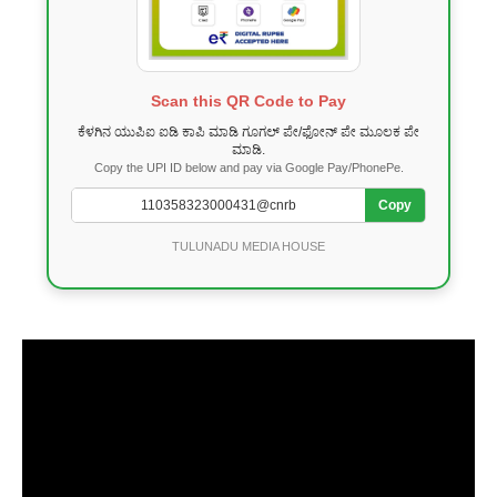
Scan this QR Code to Pay
ಕೆಳಗಿನ ಯುಪಿಐ ಐಡಿ ಕಾಪಿ ಮಾಡಿ ಗೂಗಲ್ ಪೇ/ಫೋನ್ ಪೇ ಮೂಲಕ ಪೇ
ಮಾಡಿ.
Copy the UPI ID below and pay via Google Pay/PhonePe.
Copy
TULUNADU MEDIA HOUSE