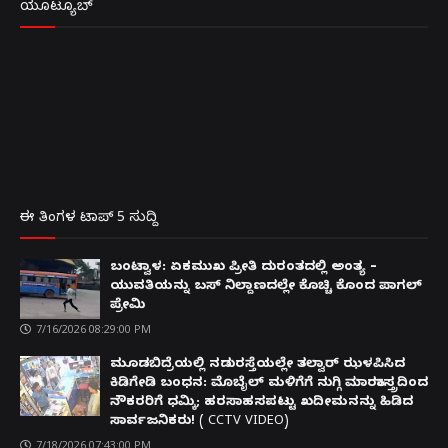
ಯೂಟ್ಯೂಬ್
ಈ ತಿಂಗಳ ಟಾಪ್ 5 ಸುದ್ದಿ
ಬಂಟ್ವಾಳ: ಏಕಮುಖ ಪ್ರೀತಿ ದುರಂತದಲ್ಲಿ ಅಂತ್ಯ –
ಯುವತಿಯನ್ನು ಬಸ್ ನಿಲ್ದಾಣದಲ್ಲೇ ಕೊಚ್ಚಿ ಕೊಂದ ಪಾಗಲ್
ಪ್ರೇಮಿ
7/16/2026 08:29:00 PM
ಮೂಡಬಿದ್ರೆಯಲ್ಲಿ ನಡುರಸ್ತೆಯಲ್ಲೇ ತಲ್ವಾರ್ ಝಳಪಿಸಿದ
ಕಿಡಿಗೇಡಿ ಬಂಧನ: ಮೊಬೈಲ್ ಮಳಿಗೆಗೆ ನುಗ್ಗಿ ಮಾರಕಾಸ್ತ್ರದಿಂದ
ನೌಕರರಿಗೆ ಧಮ್ಕಿ; ಹರಸಾಹಸಪಟ್ಟು ಖದೀಮನನ್ನು ಹಿಡಿದ
ಸಾರ್ವಜನಿಕರು! ( CCTV VIDEO)
7/18/2026 07:43:00 PM