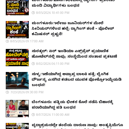
ಮಂಗಳೂರು ಖಾಸಗಿ ಕಾಲೇಜಿನಲ್ಲಿ ರ‌್ಯಾಗಿಂಗ್ ಪ್ರಕರಣ5
ಮಂದಿ ವಿದ್ಯಾರ್ಥಿಗಳು ಬಂಧನ
8/05/2026 10:41:00 PM
ಮಂಗಳೂರು: ಕಾಲೇಜು ಜೂನಿಯರ್‌ಗಳ ಮೇಲೆ
ಸೀನಿಯರ್‌ಗಳಿಂದ ಹಲ್ಲೆ; ರ‌್ಯಾಗಿಂಗ್ ಶಂಕೆ – ಪೊಲೀಸ್
ಕಮಿಷನರ್ ಸ್ಪಷ್ಟನೆ!
8/05/2026 09:17:00 AM
ಸುರತ್ಕಲ್: ಏರ್ ಇಂಡಿಯಾ ಎಕ್ಸ್‌ಪ್ರೆಸ್ ಪ್ರಯಾಣಿಕ
ಹೋಟೆಲ್‌ನಲ್ಲಿ ಸಾವು; ಸಂಸ್ಥೆಯಿಂದ ಸಂತಾಪ ಪ್ರಕಟಣೆ
8/02/2026 06:11:00 PM
ಸುಳ್ಯ: ಕಾಣೆಯಾಗಿದ್ದ ಅಪ್ರಾಪ್ತ ಬಾಲಕಿ ಪತ್ತೆ; ಲೈಂಗಿಕ
ದೌರ್ಜನ್ಯ ಎಸಗಿದ ಕಡಬದ ಯುವಕ ಪೋಕ್ಸೋ ಕಾಯ್ದೆಯಡಿ
ಬಂಧನ!
7/23/2026 09:30:00 PM
ಬೆಂಗಳೂರು: ಪತ್ನಿಯ ಭೀಕರ ಕೊಲೆ ನಡೆಸಿ ಬಿಹಾರಕ್ಕೆ
ಪರಾರಿಯಾಗಿದ್ದ ಪತಿ ಬಂಧನ
8/07/2026 11:00:00 AM
ವೃದ್ಧಾಶ್ರಮದಲ್ಲೇ ತಂದೆಯ ದಾರುಣ ಸಾವು: ಅಂತ್ಯಕ್ರಿಯೆಗೂ