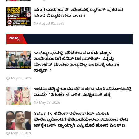
ಮಂಗಳೂರು ಖಾಸಗಿ ಕಾಲೇಜಿನಲ್ಲಿ ರ‌್ಯಾಗಿಂಗ್ ಪ್ರಕರಣ5
ಮಂದಿ ವಿದ್ಯಾರ್ಥಿಗಳು ಬಂಧನ
August 05, 2026
ರಾಜ್ಯ
ಇನ್​ಸ್ಟಾಗ್ರಾಂನಲ್ಲಿ ಪರಿಚಿತಳಾದ ಎರಡು ಮಕ್ಕಳ
ತಾಯಿಯೊಂದಿಗೆ ಲಿವಿನ್ ರಿಲೇಶನ್​ಶಿಪ್- ನನ್ನನ್ನು
ಮೇಂಟೆನ್ ಮಾಡಲು ಸಾಧ್ಯವಿಲ್ಲ ಎಂದಿದಕ್ಕೆ ಯುವಕ
ಸುಸೈಡ್ ?
May 09, 2026
ಆಟವಾಡುತ್ತಿದ್ದ ಒಂದೂವರೆ ವರ್ಷದ ಮಗು ಕಾಫಿತೋಟದಲ್ಲಿ
ನಾಪತ್ತೆ- 12ಗಂಟೆಗಳ ಬಳಿಕ ಸುರಕ್ಷಿತವಾಗಿ ಪತ್ತೆ
May 08, 2026
8ವರ್ಷಗಳ ಲಿವಿಂಗ್‌ ರಿಲೇಷನ್‌ಶಿಪ್ ಮುರಿದು
ಬೇರೊಬ್ಬನೊಂದಿಗೆ ಹೆಸೆಮಣೆಯೇರಲು ತಯಾರಾದ ಲೇಡಿ
ಕಾನ್‌ಸ್ಟೇಬಲ್- ನ್ಯಾಯಕ್ಕಾಗಿ ಎಸ್ಪಿ ಮೊರೆ ಹೋದ ಪಿಎಸ್ಐ
May 07, 2026