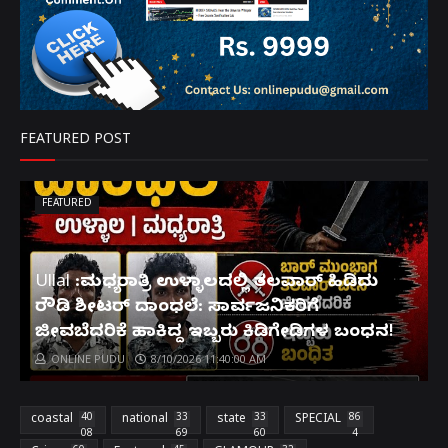
FEATURED POST
FEATURED
Ullal :ಮಧ್ಯರಾತ್ರಿ ಉಳ್ಳಾಲದಲ್ಲಿ ತಲವಾರ್ ಹಿಡಿದು
ರೌಡಿ ಶೀಟರ್ ದಾಂಧಲೆ: ಸಾರ್ವಜನಿಕರಿಗೆ
ಜೀವಬೆದರಿಕೆ ಹಾಕಿದ್ದ ಇಬ್ಬರು ಕಿಡಿಗೇಡಿಗಳ ಬಂಧನ!
ONLINE PUDU
8/10/2026 11:40:00 AM
coastal
40
national
33
state
33
SPECIAL
86
08
69
60
4