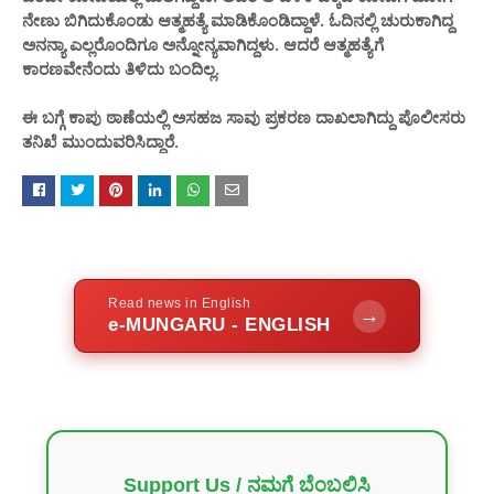
ನೇಣು ಬಿಗಿದುಕೊಂಡು ಆತ್ಮಹತ್ಯೆ ಮಾಡಿಕೊಂಡಿದ್ದಾಳೆ. ಓದಿನಲ್ಲಿ ಚುರುಕಾಗಿದ್ದ
ಅನನ್ಯಾ ಎಲ್ಲರೊಂದಿಗೂ ಅನ್ನೋನ್ಯವಾಗಿದ್ದಳು. ಆದರೆ ಆತ್ಮಹತ್ಯೆಗೆ
ಕಾರಣವೇನೆಂದು ತಿಳಿದು ಬಂದಿಲ್ಲ.
ಈ ಬಗ್ಗೆ ಕಾಪು ಠಾಣೆಯಲ್ಲಿ ಅಸಹಜ ಸಾವು ಪ್ರಕರಣ ದಾಖಲಾಗಿದ್ದು ಪೊಲೀಸರು
ತನಿಖೆ ಮುಂದುವರಿಸಿದ್ದಾರೆ.
Read news in English
→
e-MUNGARU - ENGLISH
Support Us / ನಮಗೆ ಬೆಂಬಲಿಸಿ