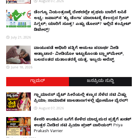
August 07, 2026
ಡೆಂಗ್ಯೂ ನಿಯಂತ್ರಣಕ್ಕೆ ದೇಶದಲ್ಲೇ ಪ್ರಥಮ ಬಾರಿಗೆ ಲಸಿಕೆ
ಲಭ್ಯ: ಜಪಾನ್‌ನ 'ಕ್ಯು ಡೆಂಗಾ' ಮಾರಾಟಕ್ಕೆ ಕೇಂದ್ರದ ಗ್ರೀನ್
ಸಿಗ್ನಲ್; ಯಾರಿಗೆ ಸೂಕ್ತ? ಎಷ್ಟು ಡೋಸ್? ಇಲ್ಲಿದೆ ಕಂಪ್ಲೀಟ್
ಡಿಟೇಲ್ಸ್!
July 21, 2026
ವಾಯುಪಡೆ ಅಧಿಕಾರಿ ಪತ್ನಿಗೆ ಅಮಲು ಪದಾರ್ಥ ನೀಡಿ
ಅತ್ಯಾಚಾರ- ವೀಡಿಯೋ ಇಟ್ಟುಕೊಂಡು ಬ್ಲ್ಯಾಕ್‌ಮೇಲ್,
ಬಲವಂತದ ಮತಾಂತರಕ್ಕೆ ಯತ್ನ, ಇಬ್ಬರು ಅರೆಸ್ಟ್
June 18, 2026
ಗ್ಲಾಮರ್
ಜನಪ್ರಿಯ ಸುದ್ದಿ
ಗ್ಲ್ಯಾಮಾರಸ್ ವೈಟ್‌ ಸೀರೆಯಲ್ಲಿ ಕಣ್ಮನ ಸೆಳೆದ ನಟಿ ವಿಷ್ಣು
ಪ್ರಿಯಾ; ಸಾಮಾಜಿಕ ಜಾಲತಾಣಗಳಲ್ಲಿ ಫೋಟೋ ವೈರಲ್!
August 07, 2026
ಕೇಸರಿ ಉಡುಪಿನ ಬಗೆಗೆ ಕೇಳಿದ ಮಾಧ್ಯಮದ ಪ್ರಶ್ನೆಗೆ ಖಡಕ್
ಉತ್ತರ ನೀಡಿದ ನಟಿ ಪ್ರಿಯಾ ಪ್ರಕಾಶ್ ವಾರಿಯರ್! Priya
Prakash Varrier