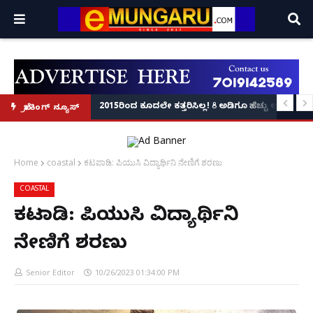
್ಲಿ ಫೋಟೋ ವೈರಲ್!
ಲಿ ತಲವಾರ್ ಹಿಡಿದು ರೌಡಿ ಶೀಟರ್ ದಾಂಧಲೆ: ಸಾರ್ವಜನಿಕರಿಗೆ ಜೀವಬೆದರಿಕೆ ಹಾಕಿದ್ದ ಇಬ್ಬರು 
2015ರಿಂದ ಕೂದಲೇ ಕತ್ತರಿಸಿಲ್ಲ! 8 ಅಡಿಗೂ ಹೆಚ್ಚು ಉದ್ದದ ಕ
ಬ್ರೇಕಿಂಗ್ ನ್ಯೂಸ್
Home
coastal
ಕಟಪಾಡಿ: ಪಿಯುಸಿ ವಿದ್ಯಾರ್ಥಿನಿ ನೇಣಿಗೆ ಶರಣು
COASTAL
ಕಟಪಾಡಿ: ಪಿಯುಸಿ ವಿದ್ಯಾರ್ಥಿನಿ
ನೇಣಿಗೆ ಶರಣು
Senior Editor
10/26/2023 01:34:00 PM