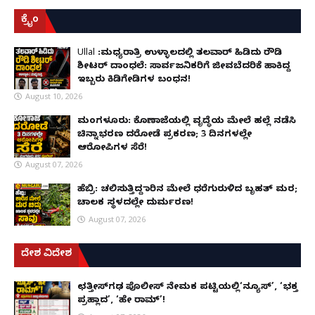
ಕ್ರೈಂ
Ullal :ಮಧ್ಯರಾತ್ರಿ ಉಳ್ಳಾಲದಲ್ಲಿ ತಲವಾರ್ ಹಿಡಿದು ರೌಡಿ
ಶೀಟರ್ ದಾಂಧಲೆ: ಸಾರ್ವಜನಿಕರಿಗೆ ಜೀವಬೆದರಿಕೆ ಹಾಕಿದ್ದ
ಇಬ್ಬರು ಕಿಡಿಗೇಡಿಗಳ ಬಂಧನ!
August 10, 2026
ಮಂಗಳೂರು: ಕೊಣಾಜೆಯಲ್ಲಿ ವೃದ್ಧೆಯ ಮೇಲೆ ಹಲ್ಲೆ ನಡೆಸಿ
ಚಿನ್ನಾಭರಣ ದರೋಡೆ ಪ್ರಕರಣ; 3 ದಿನಗಳಲ್ಲೇ
ಆರೋಪಿಗಳ ಸೆರೆ!
August 07, 2026
ಹೆಬ್ರಿ: ಚಲಿಸುತ್ತಿದ್ದ ಕಾರಿನ ಮೇಲೆ ಧರೆಗುರುಳಿದ ಬೃಹತ್ ಮರ;
ಚಾಲಕ ಸ್ಥಳದಲ್ಲೇ ದುರ್ಮರಣ!
August 07, 2026
ದೇಶ ವಿದೇಶ
ಛತ್ತೀಸ್‌ಗಢ ಪೊಲೀಸ್ ನೇಮಕ ಪಟ್ಟಿಯಲ್ಲಿ‘ನ್ಯೂಸ್’, ‘ಭಕ್ತ
ಪ್ರಹ್ಲಾದ’, ‘ಹೇ ರಾಮ್’!