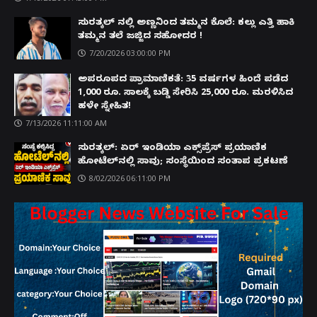
ಸುರತ್ಕಲ್ ನಲ್ಲಿ ಅಣ್ಣನಿಂದ ತಮ್ಮನ ಕೊಲೆ: ಕಲ್ಲು ಎತ್ತಿ ಹಾಕಿ
ತಮ್ಮನ ತಲೆ ಜಜ್ಜಿದ ಸಹೋದರ !
7/20/2026 03:00:00 PM
ಅಪರೂಪದ ಪ್ರಾಮಾಣಿಕತೆ: 35 ವರ್ಷಗಳ ಹಿಂದೆ ಪಡೆದ
1,000 ರೂ. ಸಾಲಕ್ಕೆ ಬಡ್ಡಿ ಸೇರಿಸಿ 25,000 ರೂ. ಮರಳಿಸಿದ
ಹಳೇ ಸ್ನೇಹಿತ!
7/13/2026 11:11:00 AM
ಸುರತ್ಕಲ್: ಏರ್ ಇಂಡಿಯಾ ಎಕ್ಸ್‌ಪ್ರೆಸ್ ಪ್ರಯಾಣಿಕ
ಹೋಟೆಲ್‌ನಲ್ಲಿ ಸಾವು; ಸಂಸ್ಥೆಯಿಂದ ಸಂತಾಪ ಪ್ರಕಟಣೆ
8/02/2026 06:11:00 PM