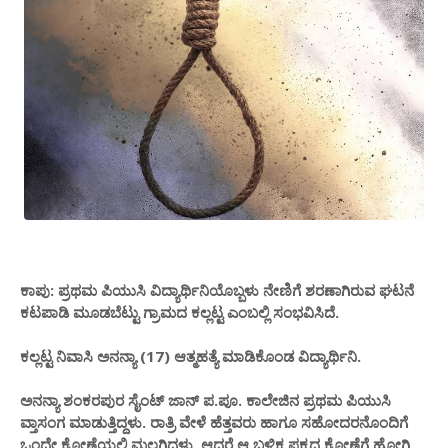
ಕಾಪು: ಪ್ರಥಮ ಪಿಯುಸಿ ವಿದ್ಯಾರ್ಥಿನಿಯೊಬ್ಬಳು ನೇಣಿಗೆ ಶರಣಾಗಿರುವ ಘಟನೆ
ಕಟಪಾಡಿ ಮೂಡಬೆಟ್ಟು ಗ್ರಾಮದ ಕಲ್ಲಟ್ಟ ಎಂಬಲ್ಲಿ ಸಂಭವಿಸಿದೆ.
ಕಲ್ಲಟ್ಟ ನಿವಾಸಿ ಅನನ್ಯಾ (17) ಆತ್ಮಹತ್ಯೆ ಮಾಡಿಕೊಂಡ ವಿದ್ಯಾರ್ಥಿನಿ.
ಅನನ್ಯಾ ಶಂಕರಪುರ ಸೈಂಟ್ ಜಾನ್ ಪ.ಪೂ. ಕಾಲೇಜಿನ ಪ್ರಥಮ ಪಿಯುಸಿ
ವ್ತಾಸಂಗ ಮಾಡುತ್ತಿದ್ದಳು. ರಾತ್ರಿ ವೇಳೆ ಹೆತ್ತವರು ಹಾಗೂ ಸಹೋದರನೊಂದಿಗೆ
ಒಂದೇ ಕೋಣೆಯಲ್ಲಿ ಮಲಗಿದ್ದಳು. ಆದರೆ ಆ ಬಳಿಕ ಪಕ್ಕದ ಕೋಣೆಗೆ ಹೋಗಿ