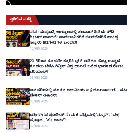
ಇತ್ತೀಚಿನ ಸುದ್ದಿ
Ullal :ಮಧ್ಯರಾತ್ರಿ ಉಳ್ಳಾಲದಲ್ಲಿ ತಲವಾರ್ ಹಿಡಿದು ರೌಡಿ
ಶೀಟರ್ ದಾಂಧಲೆ: ಸಾರ್ವಜನಿಕರಿಗೆ ಜೀವಬೆದರಿಕೆ ಹಾಕಿದ್ದ
ಇಬ್ಬರು ಕಿಡಿಗೇಡಿಗಳ ಬಂಧನ!
10/08/2026
2015ರಿಂದ ಕೂದಲೇ ಕತ್ತರಿಸಿಲ್ಲ! 8 ಅಡಿಗೂ ಹೆಚ್ಚು ಉದ್ದದ
ಕೂದಲು ಬೆಳೆಸಿ ಗಿನ್ನಿಸ್ ವಿಶ್ವ ದಾಖಲೆ ಬರೆದ ಭಾರತದ ರೇಣು
ಧರಿಯಾಲ್!
08/08/2026
ಜನವರಿಯಲ್ಲಿ ನೂತನ ರಾಜಕೀಯ ಪಕ್ಷ ಲೋಕಾರ್ಪಣೆ – ನಟ
ಚೇತನ್ ಅಹಿಂಸಾ
08/08/2026
ಛತ್ತೀಸ್‌ಗಢ ಪೊಲೀಸ್ ನೇಮಕ ಪಟ್ಟಿಯಲ್ಲಿ‘ನ್ಯೂಸ್’, ‘ಭಕ್ತ
ಪ್ರಹ್ಲಾದ’, ‘ಹೇ ರಾಮ್’!
07/08/2026