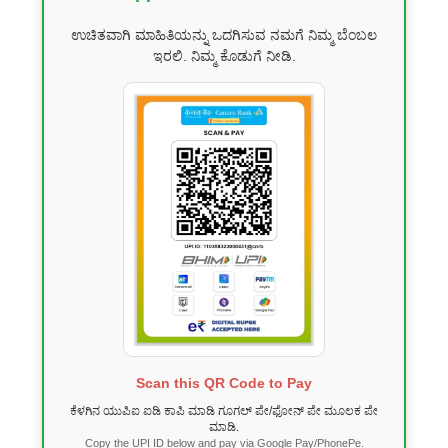
ಉಚಿತವಾಗಿ ಮಾಹಿತಿಯನ್ನು ಒದಗಿಸುವ ನಮಗೆ ನಿಮ್ಮ ಬೆಂಬಲ
ಇರಲಿ. ನಿಮ್ಮ ಕೊಡುಗೆ ನೀಡಿ.
Scan this QR Code to Pay
ಕೆಳಗಿನ ಯುಪಿಐ ಐಡಿ ಕಾಪಿ ಮಾಡಿ ಗೂಗಲ್ ಪೇ/ಫೋನ್ ಪೇ ಮೂಲಕ ಪೇ
ಮಾಡಿ.
Copy the UPI ID below and pay via Google Pay/PhonePe.