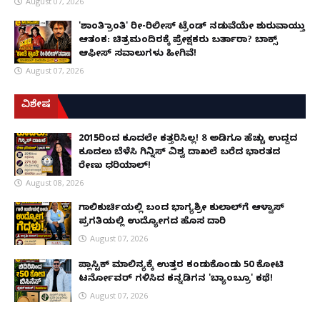
August 07, 2026
'ಶಾಂತಿ ಕ್ರಾಂತಿ' ರೀ-ರಿಲೀಸ್ ಟ್ರೆಂಡ್ ನಡುವೆಯೇ ಶುರುವಾಯ್ತು
ಆತಂಕ: ಚಿತ್ರಮಂದಿರಕ್ಕೆ ಪ್ರೇಕ್ಷಕರು ಬರ್ತಾರಾ? ಬಾಕ್ಸ್
ಆಫೀಸ್ ಸವಾಲುಗಳು ಹೀಗಿವೆ!
August 07, 2026
ವಿಶೇಷ
2015ರಿಂದ ಕೂದಲೇ ಕತ್ತರಿಸಿಲ್ಲ! 8 ಅಡಿಗೂ ಹೆಚ್ಚು ಉದ್ದದ
ಕೂದಲು ಬೆಳೆಸಿ ಗಿನ್ನಿಸ್ ವಿಶ್ವ ದಾಖಲೆ ಬರೆದ ಭಾರತದ
ರೇಣು ಧರಿಯಾಲ್!
August 08, 2026
ಗಾಲಿಕುರ್ಚಿಯಲ್ಲಿ ಬಂದ ಭಾಗ್ಯಶ್ರೀ ಕುಲಾಲ್‌ಗೆ ಆಳ್ವಾಸ್
ಪ್ರಗತಿಯಲ್ಲಿ ಉದ್ಯೋಗದ ಹೊಸ ದಾರಿ
August 07, 2026
ಪ್ಲಾಸ್ಟಿಕ್ ಮಾಲಿನ್ಯಕ್ಕೆ ಉತ್ತರ ಕಂಡುಕೊಂಡು ₹50 ಕೋಟಿ
ಟರ್ನೋವರ್ ಗಳಿಸಿದ ಕನ್ನಡಿಗನ 'ಬ್ಯಾಂಬ್ರೂ' ಕಥೆ!
August 07, 2026