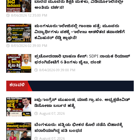
ಬಾರದ ಮೂವರು ಶಿಕ್ಷಕಿ ಮಕಳು, ವಿಡಿಯೋ ಕಾಲಿನಲ್ಲೇ
ಅಂತಿಮ ದರ್ಶನ!
8/06/2026 12:35:00 PM
ಮಂಗಳೂರು: ಕಾಲೇಜಿನಲ್ಲಿ ಗಾಂಜಾ ಪತ್ತೆ; ಮೂವರು
ವಿದ್ಯಾರ್ಥಿಗಳು ವಶಕ್ಕೆ – ಕಾಲೇಜು ಆಡಳಿತದ ತಪಾಸಣೆಗೆ
ಕಮಿಷನರ್ ರೆಡ್ಡಿ ಶ್ಲಾಘನೆ!
8/05/2026 02:39:00 PM
ಪ್ರಚೋದನಾಕಾರಿ ಭಾಷಣ ಕೇಸ್: SDPI ನಾಯಕ ರಿಯಾಜ್
ಫರಂಗಿಪೇಟೆಗೆ 6 ತಿಂಗಳು ಜೈಲು, ದಂಡ!
8/04/2026 09:39:00 PM
ಕರಾವಳಿ
ಕಾಪು: ಕಾಂಗ್ರೆಸ್ ಮುಖಂಡ, ಮಾಜಿ ಗ್ರಾ.ಪಂ. ಅಧ್ಯಕ್ಷಡೇವಿಡ್
ಡಿಸೋಜಾ ಬರ್ಬರ ಹತ್ಯೆ
August 07, 2026
ಬೆಂಗಳೂರು: ಪತ್ನಿಯ ಭೀಕರ ಕೊಲೆ ನಡೆಸಿ ಬಿಹಾರಕ್ಕೆ
ಪರಾರಿಯಾಗಿದ್ದ ಪತಿ ಬಂಧನ
August 07, 2026