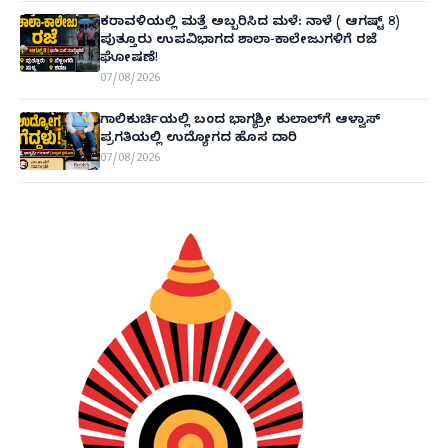
ಕರಾವಳಿಯಲ್ಲಿ ಮತ್ತೆ ಅಬ್ಬರಿಸಿದ ಮಳೆ: ನಾಳೆ ( ಆಗಷ್ಟ್ 8)
ಪುತ್ತೂರು ಉಪವಿಭಾಗದ ಶಾಲಾ-ಕಾಲೇಜುಗಳಿಗೆ ರಜೆ
ಘೋಷಣೆ!
07/08/2026
ಗಾಲಿಕುರ್ಚಿಯಲ್ಲಿ ಬಂದ ಭಾಗ್ಯಶ್ರೀ ಕುಲಾಲ್‌ಗೆ ಆಳ್ವಾಸ್
ಪ್ರಗತಿಯಲ್ಲಿ ಉದ್ಯೋಗದ ಹೊಸ ದಾರಿ
07/08/2026