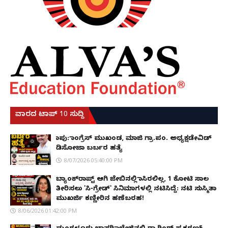
ವಾರದ ಟಾಪ್ 10 ಸುದ್ದಿ
ಕಾಪು: ಕಾಂಗ್ರೆಸ್ ಮುಖಂಡ, ಮಾಜಿ ಗ್ರಾ.ಪಂ. ಅಧ್ಯಕ್ಷಡೇವಿಡ್
ಡಿಸೋಜಾ ಬರ್ಬರ ಹತ್ಯೆ
8/07/2026 05:40:00 PM
ಬ್ಯಾಂಕ್‌ರಾಪ್ಟ್‌ ಆಗಿ ಜೇಬಿನಲ್ಲಿ ಕಾಸಿರಲಿಲ್ಲ, ₹1 ಕೋಟಿ ಸಾಲ
ತೀರಿಸಲು 'ಸಿ-ಗ್ರೇಡ್' ಸಿನಿಮಾಗಳಲ್ಲಿ ನಟಿಸಿದ್ದೆ: ನಟಿ ಸುಸ್ಮಿತಾ
ಮುಖರ್ಜಿ ಕಣ್ಣೀರಿನ ಹಣೆಬರಹ!
8/06/2026 01:42:00 PM