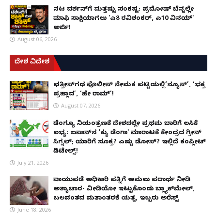
ನಟ ದರ್ಶನ್‌ಗೆ ಮತ್ತಷ್ಟು ಸಂಕಷ್ಟ: ಪ್ರದೋಷ್ ಬೆನ್ನಲ್ಲೇ
ಮಾಫಿ ಸಾಕ್ಷಿಯಾಗಲು 'ಎ8 ರವಿಶಂಕರ್, ಎ10 ವಿನಯ್'
ಅರ್ಜಿ!
August 06, 2026
ದೇಶ ವಿದೇಶ
ಛತ್ತೀಸ್‌ಗಢ ಪೊಲೀಸ್ ನೇಮಕ ಪಟ್ಟಿಯಲ್ಲಿ‘ನ್ಯೂಸ್’, ‘ಭಕ್ತ
ಪ್ರಹ್ಲಾದ’, ‘ಹೇ ರಾಮ್’!
August 07, 2026
ಡೆಂಗ್ಯೂ ನಿಯಂತ್ರಣಕ್ಕೆ ದೇಶದಲ್ಲೇ ಪ್ರಥಮ ಬಾರಿಗೆ ಲಸಿಕೆ
ಲಭ್ಯ: ಜಪಾನ್‌ನ 'ಕ್ಯು ಡೆಂಗಾ' ಮಾರಾಟಕ್ಕೆ ಕೇಂದ್ರದ ಗ್ರೀನ್
ಸಿಗ್ನಲ್; ಯಾರಿಗೆ ಸೂಕ್ತ? ಎಷ್ಟು ಡೋಸ್? ಇಲ್ಲಿದೆ ಕಂಪ್ಲೀಟ್
ಡಿಟೇಲ್ಸ್!
July 21, 2026
ವಾಯುಪಡೆ ಅಧಿಕಾರಿ ಪತ್ನಿಗೆ ಅಮಲು ಪದಾರ್ಥ ನೀಡಿ
ಅತ್ಯಾಚಾರ- ವೀಡಿಯೋ ಇಟ್ಟುಕೊಂಡು ಬ್ಲ್ಯಾಕ್‌ಮೇಲ್,
ಬಲವಂತದ ಮತಾಂತರಕ್ಕೆ ಯತ್ನ, ಇಬ್ಬರು ಅರೆಸ್ಟ್
June 18, 2026