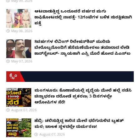
May 09, 2026
ಆಟವಾಡುತ್ತಿದ್ದ ಒಂದೂವರೆ ವರ್ಷದ ಮಗು
ಕಾಫಿತೋಟದಲ್ಲಿ ನಾಪತ್ತೆ- 12ಗಂಟೆಗಳ ಬಳಿಕ ಸುರಕ್ಷಿತವಾಗಿ
ಪತ್ತೆ
May 08, 2026
8ವರ್ಷಗಳ ಲಿವಿಂಗ್‌ ರಿಲೇಷನ್‌ಶಿಪ್ ಮುರಿದು
ಬೇರೊಬ್ಬನೊಂದಿಗೆ ಹೆಸೆಮಣೆಯೇರಲು ತಯಾರಾದ ಲೇಡಿ
ಕಾನ್‌ಸ್ಟೇಬಲ್- ನ್ಯಾಯಕ್ಕಾಗಿ ಎಸ್ಪಿ ಮೊರೆ ಹೋದ ಪಿಎಸ್ಐ
May 07, 2026
ಕ್ರೈಂ
ಮಂಗಳೂರು: ಕೊಣಾಜೆಯಲ್ಲಿ ವೃದ್ಧೆಯ ಮೇಲೆ ಹಲ್ಲೆ ನಡೆಸಿ
ಚಿನ್ನಾಭರಣ ದರೋಡೆ ಪ್ರಕರಣ; 3 ದಿನಗಳಲ್ಲೇ
ಆರೋಪಿಗಳ ಸೆರೆ!
August 07, 2026
ಹೆಬ್ರಿ: ಚಲಿಸುತ್ತಿದ್ದ ಕಾರಿನ ಮೇಲೆ ಧರೆಗುರುಳಿದ ಬೃಹತ್
ಮರ; ಚಾಲಕ ಸ್ಥಳದಲ್ಲೇ ದುರ್ಮರಣ!
August 07, 2026