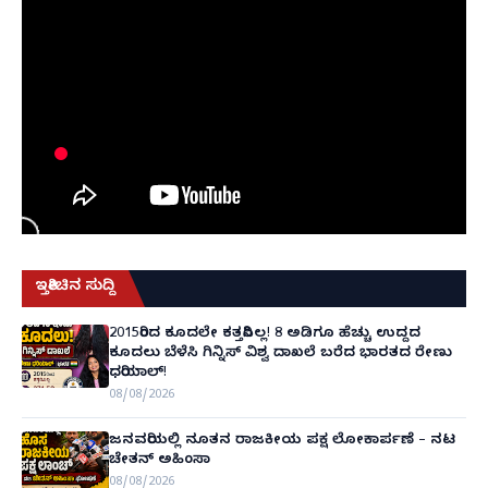
ಇತ್ತೀಚಿನ ಸುದ್ದಿ
2015ರಿಂದ ಕೂದಲೇ ಕತ್ತರಿಸಿಲ್ಲ! 8 ಅಡಿಗೂ ಹೆಚ್ಚು ಉದ್ದದ
ಕೂದಲು ಬೆಳೆಸಿ ಗಿನ್ನಿಸ್ ವಿಶ್ವ ದಾಖಲೆ ಬರೆದ ಭಾರತದ ರೇಣು
ಧರಿಯಾಲ್!
08/08/2026
ಜನವರಿಯಲ್ಲಿ ನೂತನ ರಾಜಕೀಯ ಪಕ್ಷ ಲೋಕಾರ್ಪಣೆ – ನಟ
ಚೇತನ್ ಅಹಿಂಸಾ
08/08/2026