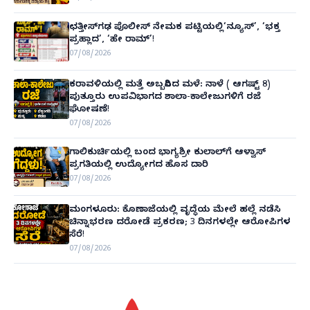
ಛತ್ತೀಸ್‌ಗಢ ಪೊಲೀಸ್ ನೇಮಕ ಪಟ್ಟಿಯಲ್ಲಿ‘ನ್ಯೂಸ್’, ‘ಭಕ್ತ
ಪ್ರಹ್ಲಾದ’, ‘ಹೇ ರಾಮ್’!
07/08/2026
ಕರಾವಳಿಯಲ್ಲಿ ಮತ್ತೆ ಅಬ್ಬರಿಸಿದ ಮಳೆ: ನಾಳೆ ( ಆಗಷ್ಟ್ 8)
ಪುತ್ತೂರು ಉಪವಿಭಾಗದ ಶಾಲಾ-ಕಾಲೇಜುಗಳಿಗೆ ರಜೆ
ಘೋಷಣೆ!
07/08/2026
ಗಾಲಿಕುರ್ಚಿಯಲ್ಲಿ ಬಂದ ಭಾಗ್ಯಶ್ರೀ ಕುಲಾಲ್‌ಗೆ ಆಳ್ವಾಸ್
ಪ್ರಗತಿಯಲ್ಲಿ ಉದ್ಯೋಗದ ಹೊಸ ದಾರಿ
07/08/2026
ಮಂಗಳೂರು: ಕೊಣಾಜೆಯಲ್ಲಿ ವೃದ್ಧೆಯ ಮೇಲೆ ಹಲ್ಲೆ ನಡೆಸಿ
ಚಿನ್ನಾಭರಣ ದರೋಡೆ ಪ್ರಕರಣ; 3 ದಿನಗಳಲ್ಲೇ ಆರೋಪಿಗಳ
ಸೆರೆ!
07/08/2026