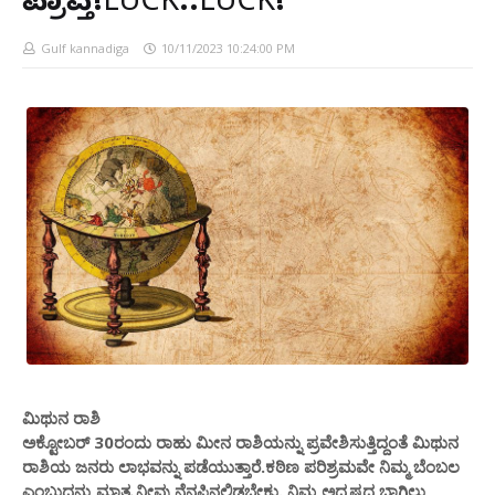
ಪ್ರಾಪ್ತಿ!LUCK..LUCK!
Gulf kannadiga
10/11/2023 10:24:00 PM
ಮಿಥುನ ರಾಶಿ
ಅಕ್ಟೋಬರ್ 30ರಂದು ರಾಹು ಮೀನ ರಾಶಿಯನ್ನು ಪ್ರವೇಶಿಸುತ್ತಿದ್ದಂತೆ ಮಿಥುನ
ರಾಶಿಯ ಜನರು ಲಾಭವನ್ನು ಪಡೆಯುತ್ತಾರೆ.ಕಠಿಣ ಪರಿಶ್ರಮವೇ ನಿಮ್ಮ ಬೆಂಬಲ
ಎಂಬುದನ್ನು ಮಾತ್ರ ನೀವು ನೆನಪಿನಲ್ಲಿಡಬೇಕು. ನಿಮ್ಮ ಅದೃಷ್ಟದ ಬಾಗಿಲು