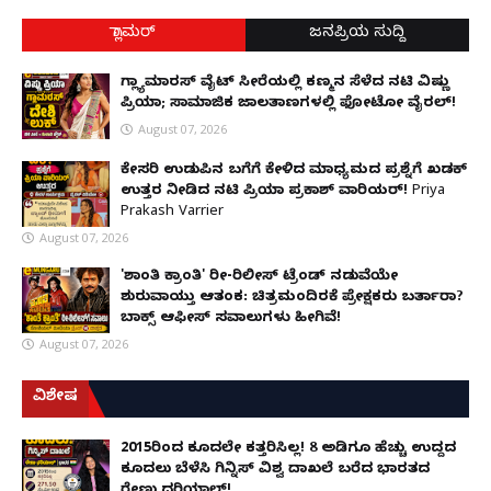
ಗ್ಲಾಮರ್
ಜನಪ್ರಿಯ ಸುದ್ದಿ
ಗ್ಲ್ಯಾಮಾರಸ್ ವೈಟ್‌ ಸೀರೆಯಲ್ಲಿ ಕಣ್ಮನ ಸೆಳೆದ ನಟಿ ವಿಷ್ಣು
ಪ್ರಿಯಾ; ಸಾಮಾಜಿಕ ಜಾಲತಾಣಗಳಲ್ಲಿ ಫೋಟೋ ವೈರಲ್!
August 07, 2026
ಕೇಸರಿ ಉಡುಪಿನ ಬಗೆಗೆ ಕೇಳಿದ ಮಾಧ್ಯಮದ ಪ್ರಶ್ನೆಗೆ ಖಡಕ್
ಉತ್ತರ ನೀಡಿದ ನಟಿ ಪ್ರಿಯಾ ಪ್ರಕಾಶ್ ವಾರಿಯರ್! Priya
Prakash Varrier
August 07, 2026
'ಶಾಂತಿ ಕ್ರಾಂತಿ' ರೀ-ರಿಲೀಸ್ ಟ್ರೆಂಡ್ ನಡುವೆಯೇ
ಶುರುವಾಯ್ತು ಆತಂಕ: ಚಿತ್ರಮಂದಿರಕ್ಕೆ ಪ್ರೇಕ್ಷಕರು ಬರ್ತಾರಾ?
ಬಾಕ್ಸ್ ಆಫೀಸ್ ಸವಾಲುಗಳು ಹೀಗಿವೆ!
August 07, 2026
ವಿಶೇಷ
2015ರಿಂದ ಕೂದಲೇ ಕತ್ತರಿಸಿಲ್ಲ! 8 ಅಡಿಗೂ ಹೆಚ್ಚು ಉದ್ದದ
ಕೂದಲು ಬೆಳೆಸಿ ಗಿನ್ನಿಸ್ ವಿಶ್ವ ದಾಖಲೆ ಬರೆದ ಭಾರತದ