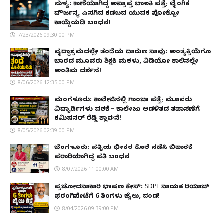
ಸುಳ್ಯ: ಕಾಣೆಯಾಗಿದ್ದ ಅಪ್ರಾಪ್ತ ಬಾಲಕಿ ಪತ್ತೆ; ಲೈಂಗಿಕ
ದೌರ್ಜನ್ಯ ಎಸಗಿದ ಕಡಬದ ಯುವಕ ಪೋಕ್ಸೋ
ಕಾಯ್ದೆಯಡಿ ಬಂಧನ!
7/23/2026 09:30:00 PM
ವೃದ್ಧಾಶ್ರಮದಲ್ಲೇ ತಂದೆಯ ದಾರುಣ ಸಾವು: ಅಂತ್ಯಕ್ರಿಯೆಗೂ
ಬಾರದ ಮೂವರು ಶಿಕ್ಷಕಿ ಮಕಳು, ವಿಡಿಯೋ ಕಾಲಿನಲ್ಲೇ
ಅಂತಿಮ ದರ್ಶನ!
8/06/2026 12:35:00 PM
ಮಂಗಳೂರು: ಕಾಲೇಜಿನಲ್ಲಿ ಗಾಂಜಾ ಪತ್ತೆ; ಮೂವರು
ವಿದ್ಯಾರ್ಥಿಗಳು ವಶಕ್ಕೆ – ಕಾಲೇಜು ಆಡಳಿತದ ತಪಾಸಣೆಗೆ
ಕಮಿಷನರ್ ರೆಡ್ಡಿ ಶ್ಲಾಘನೆ!
8/05/2026 02:39:00 PM
ಬೆಂಗಳೂರು: ಪತ್ನಿಯ ಭೀಕರ ಕೊಲೆ ನಡೆಸಿ ಬಿಹಾರಕ್ಕೆ
ಪರಾರಿಯಾಗಿದ್ದ ಪತಿ ಬಂಧನ
8/07/2026 11:00:00 AM
ಪ್ರಚೋದನಾಕಾರಿ ಭಾಷಣ ಕೇಸ್: SDPI ನಾಯಕ ರಿಯಾಜ್
ಫರಂಗಿಪೇಟೆಗೆ 6 ತಿಂಗಳು ಜೈಲು, ದಂಡ!
8/04/2026 09:39:00 PM