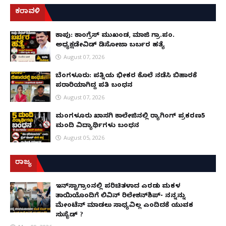
ಕರಾವಳಿ
ಕಾಪು: ಕಾಂಗ್ರೆಸ್ ಮುಖಂಡ, ಮಾಜಿ ಗ್ರಾ.ಪಂ.
ಅಧ್ಯಕ್ಷಡೇವಿಡ್ ಡಿಸೋಜಾ ಬರ್ಬರ ಹತ್ಯೆ
August 07, 2026
ಬೆಂಗಳೂರು: ಪತ್ನಿಯ ಭೀಕರ ಕೊಲೆ ನಡೆಸಿ ಬಿಹಾರಕ್ಕೆ
ಪರಾರಿಯಾಗಿದ್ದ ಪತಿ ಬಂಧನ
August 07, 2026
ಮಂಗಳೂರು ಖಾಸಗಿ ಕಾಲೇಜಿನಲ್ಲಿ ರ‌್ಯಾಗಿಂಗ್ ಪ್ರಕರಣ5
ಮಂದಿ ವಿದ್ಯಾರ್ಥಿಗಳು ಬಂಧನ
August 05, 2026
ರಾಜ್ಯ
ಇನ್​ಸ್ಟಾಗ್ರಾಂನಲ್ಲಿ ಪರಿಚಿತಳಾದ ಎರಡು ಮಕ್ಕಳ
ತಾಯಿಯೊಂದಿಗೆ ಲಿವಿನ್ ರಿಲೇಶನ್​ಶಿಪ್- ನನ್ನನ್ನು
ಮೇಂಟೆನ್ ಮಾಡಲು ಸಾಧ್ಯವಿಲ್ಲ ಎಂದಿದಕ್ಕೆ ಯುವಕ
ಸುಸೈಡ್ ?