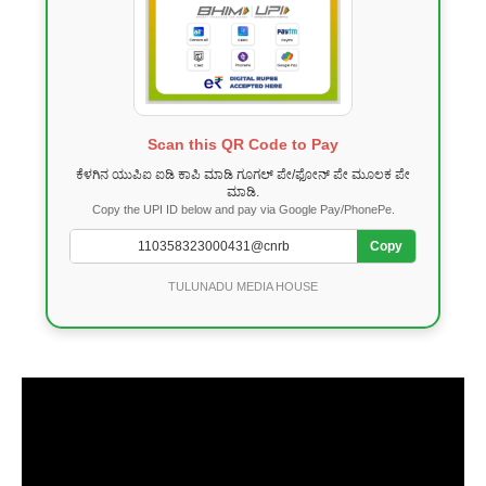
Scan this QR Code to Pay
ಕೆಳಗಿನ ಯುಪಿಐ ಐಡಿ ಕಾಪಿ ಮಾಡಿ ಗೂಗಲ್ ಪೇ/ಫೋನ್ ಪೇ ಮೂಲಕ ಪೇ
ಮಾಡಿ.
Copy the UPI ID below and pay via Google Pay/PhonePe.
Copy
TULUNADU MEDIA HOUSE