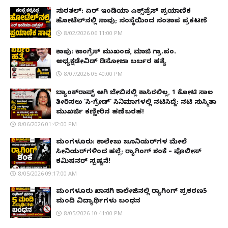
ಸುರತ್ಕಲ್: ಏರ್ ಇಂಡಿಯಾ ಎಕ್ಸ್‌ಪ್ರೆಸ್ ಪ್ರಯಾಣಿಕ
ಹೋಟೆಲ್‌ನಲ್ಲಿ ಸಾವು; ಸಂಸ್ಥೆಯಿಂದ ಸಂತಾಪ ಪ್ರಕಟಣೆ
8/02/2026 06:11:00 PM
ಕಾಪು: ಕಾಂಗ್ರೆಸ್ ಮುಖಂಡ, ಮಾಜಿ ಗ್ರಾ.ಪಂ.
ಅಧ್ಯಕ್ಷಡೇವಿಡ್ ಡಿಸೋಜಾ ಬರ್ಬರ ಹತ್ಯೆ
8/07/2026 05:40:00 PM
ಬ್ಯಾಂಕ್‌ರಾಪ್ಟ್‌ ಆಗಿ ಜೇಬಿನಲ್ಲಿ ಕಾಸಿರಲಿಲ್ಲ, ₹1 ಕೋಟಿ ಸಾಲ
ತೀರಿಸಲು 'ಸಿ-ಗ್ರೇಡ್' ಸಿನಿಮಾಗಳಲ್ಲಿ ನಟಿಸಿದ್ದೆ: ನಟಿ ಸುಸ್ಮಿತಾ
ಮುಖರ್ಜಿ ಕಣ್ಣೀರಿನ ಹಣೆಬರಹ!
8/06/2026 01:42:00 PM
ಮಂಗಳೂರು: ಕಾಲೇಜು ಜೂನಿಯರ್‌ಗಳ ಮೇಲೆ
ಸೀನಿಯರ್‌ಗಳಿಂದ ಹಲ್ಲೆ; ರ‌್ಯಾಗಿಂಗ್ ಶಂಕೆ – ಪೊಲೀಸ್
ಕಮಿಷನರ್ ಸ್ಪಷ್ಟನೆ!
8/05/2026 09:17:00 AM
ಮಂಗಳೂರು ಖಾಸಗಿ ಕಾಲೇಜಿನಲ್ಲಿ ರ‌್ಯಾಗಿಂಗ್ ಪ್ರಕರಣ5
ಮಂದಿ ವಿದ್ಯಾರ್ಥಿಗಳು ಬಂಧನ
8/05/2026 10:41:00 PM