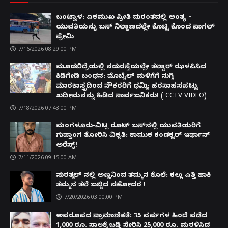
ಬಂಟ್ವಾಳ: ಏಕಮುಖ ಪ್ರೀತಿ ದುರಂತದಲ್ಲಿ ಅಂತ್ಯ –
ಯುವತಿಯನ್ನು ಬಸ್ ನಿಲ್ದಾಣದಲ್ಲೇ ಕೊಚ್ಚಿ ಕೊಂದ ಪಾಗಲ್
ಪ್ರೇಮಿ
7/16/2026 08:29:00 PM
ಮೂಡಬಿದ್ರೆಯಲ್ಲಿ ನಡುರಸ್ತೆಯಲ್ಲೇ ತಲ್ವಾರ್ ಝಳಪಿಸಿದ
ಕಿಡಿಗೇಡಿ ಬಂಧನ: ಮೊಬೈಲ್ ಮಳಿಗೆಗೆ ನುಗ್ಗಿ
ಮಾರಕಾಸ್ತ್ರದಿಂದ ನೌಕರರಿಗೆ ಧಮ್ಕಿ; ಹರಸಾಹಸಪಟ್ಟು
ಖದೀಮನನ್ನು ಹಿಡಿದ ಸಾರ್ವಜನಿಕರು! ( CCTV VIDEO)
7/18/2026 07:43:00 PM
ಮಂಗಳೂರು-ವಿಟ್ಲ ರೂಟ್ ಬಸ್‌ನಲ್ಲಿ ಯುವತಿಯರಿಗೆ
ಗುಪ್ತಾಂಗ ತೋರಿಸಿ ವಿಕೃತಿ: ಕಾಮುಕ ಕಂಡಕ್ಟರ್ ಇರ್ಫಾನ್
ಅರೆಸ್ಟ್!
7/11/2026 09:15:00 AM
ಸುರತ್ಕಲ್ ನಲ್ಲಿ ಅಣ್ಣನಿಂದ ತಮ್ಮನ ಕೊಲೆ: ಕಲ್ಲು ಎತ್ತಿ ಹಾಕಿ
ತಮ್ಮನ ತಲೆ ಜಜ್ಜಿದ ಸಹೋದರ !
7/20/2026 03:00:00 PM
ಅಪರೂಪದ ಪ್ರಾಮಾಣಿಕತೆ: 35 ವರ್ಷಗಳ ಹಿಂದೆ ಪಡೆದ
1,000 ರೂ. ಸಾಲಕ್ಕೆ ಬಡ್ಡಿ ಸೇರಿಸಿ 25,000 ರೂ. ಮರಳಿಸಿದ