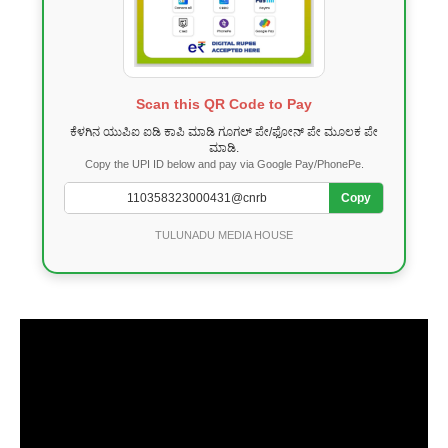
Scan this QR Code to Pay
ಕೆಳಗಿನ ಯುಪಿಐ ಐಡಿ ಕಾಪಿ ಮಾಡಿ ಗೂಗಲ್ ಪೇ/ಫೋನ್ ಪೇ ಮೂಲಕ ಪೇ
ಮಾಡಿ.
Copy the UPI ID below and pay via Google Pay/PhonePe.
Copy
TULUNADU MEDIA HOUSE