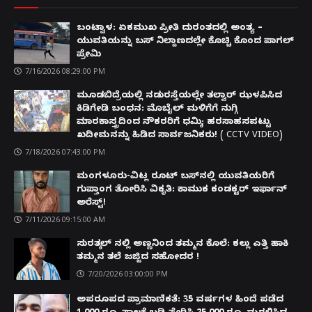
ಬಂಟ್ವಾಳ: ಏಕಮುಖ ಪ್ರೀತಿ ದುರಂತದಲ್ಲಿ ಅಂತ್ಯ –
ಯುವತಿಯನ್ನು ಬಸ್ ನಿಲ್ದಾಣದಲ್ಲೇ ಕೊಚ್ಚಿ ಕೊಂದ ಪಾಗಲ್
ಪ್ರೇಮಿ
7/16/2026 08:29:00 PM
ಮೂಡಬಿದ್ರೆಯಲ್ಲಿ ನಡುರಸ್ತೆಯಲ್ಲೇ ತಲ್ವಾರ್ ಝಳಪಿಸಿದ
ಕಿಡಿಗೇಡಿ ಬಂಧನ: ಮೊಬೈಲ್ ಮಳಿಗೆಗೆ ನುಗ್ಗಿ
ಮಾರಕಾಸ್ತ್ರದಿಂದ ನೌಕರರಿಗೆ ಧಮ್ಕಿ; ಹರಸಾಹಸಪಟ್ಟು
ಖದೀಮನನ್ನು ಹಿಡಿದ ಸಾರ್ವಜನಿಕರು! ( CCTV VIDEO)
7/18/2026 07:43:00 PM
ಮಂಗಳೂರು-ವಿಟ್ಲ ರೂಟ್ ಬಸ್‌ನಲ್ಲಿ ಯುವತಿಯರಿಗೆ
ಗುಪ್ತಾಂಗ ತೋರಿಸಿ ವಿಕೃತಿ: ಕಾಮುಕ ಕಂಡಕ್ಟರ್ ಇರ್ಫಾನ್
ಅರೆಸ್ಟ್!
7/11/2026 09:15:00 AM
ಸುರತ್ಕಲ್ ನಲ್ಲಿ ಅಣ್ಣನಿಂದ ತಮ್ಮನ ಕೊಲೆ: ಕಲ್ಲು ಎತ್ತಿ ಹಾಕಿ
ತಮ್ಮನ ತಲೆ ಜಜ್ಜಿದ ಸಹೋದರ !
7/20/2026 03:00:00 PM
ಅಪರೂಪದ ಪ್ರಾಮಾಣಿಕತೆ: 35 ವರ್ಷಗಳ ಹಿಂದೆ ಪಡೆದ