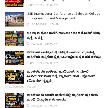
8/02/2026 06:11:00 PM
IEEE International Conference at Sahyadri College
of Engineering and Management
11/21/2024 11:14:00 PM
ಬಂಟ್ವಾಳ: ಧೋ ಮಳೆಗೆ ಕಾಲುಸಂಕದಿಂದ ತೋಡಿಗೆ ಬಿದ್ದು
ವ್ಯಕ್ತಿ ನಾಪತ್ತೆ!
8/02/2026 12:36:00 PM
ವೆನ್‌ಲಾಕ್ ಆಸ್ಪತ್ರೆಯಲ್ಲಿ ಚಿಕಿತ್ಸೆಗೆ ಬಂದಾಗ ಮೃತಪಟ್ಟ
ಮಹಿಳೆಯ ಕುತ್ತಿಗೆಯಲ್ಲಿದ್ದ ₹1.50 ಲಕ್ಷದ ಚಿನ್ನದ ಸರ ಕಳವು!
8/01/2026 07:12:00 PM
ಮಂಗಳೂರು: ಕಾಲೇಜು ಜೂನಿಯರ್‌ಗಳ ಮೇಲೆ
ಸೀನಿಯರ್‌ಗಳಿಂದ ಹಲ್ಲೆ; ರ‌್ಯಾಗಿಂಗ್ ಶಂಕೆ – ಪೊಲೀಸ್
ಕಮಿಷನರ್ ಸ್ಪಷ್ಟನೆ!
8/05/2026 09:17:00 AM
ಮಂಗಳೂರು ಖಾಸಗಿ ಕಾಲೇಜಿನಲ್ಲಿ ರ‌್ಯಾಗಿಂಗ್ ಪ್ರಕರಣ5
ಮಂದಿ ವಿದ್ಯಾರ್ಥಿಗಳು ಬಂಧನ
8/05/2026 10:41:00 PM