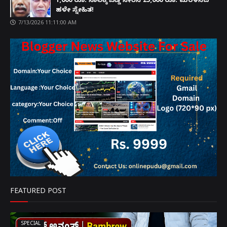
1,000 ರೂ. ಸಾಲಕ್ಕೆ ಬಡ್ಡಿ ಸೇರಿಸಿ 25,000 ರೂ. ಮರಳಿಸಿದ
ಹಳೇ ಸ್ನೇಹಿತ!
7/13/2026 11:11:00 AM
FEATURED POST
SPECIAL