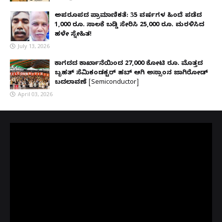
ಅಪರೂಪದ ಪ್ರಾಮಾಣಿಕತೆ: 35 ವರ್ಷಗಳ ಹಿಂದೆ ಪಡೆದ
1,000 ರೂ. ಸಾಲಕ್ಕೆ ಬಡ್ಡಿ ಸೇರಿಸಿ 25,000 ರೂ. ಮರಳಿಸಿದ
ಹಳೇ ಸ್ನೇಹಿತ!
July 13, 2026
ಕಾಗದದ ಕಾರ್ಖಾನೆಯಿಂದ 27,000 ಕೋಟಿ ರೂ. ಮೊತ್ತದ
ಬೃಹತ್ ಸೆಮಿಕಂಡಕ್ಟರ್ ಹಬ್ ಆಗಿ ಅಸ್ಸಾಂನ ಜಾಗಿರೋಡ್
ಬದಲಾವಣೆ [Semiconductor]
April 03, 2026