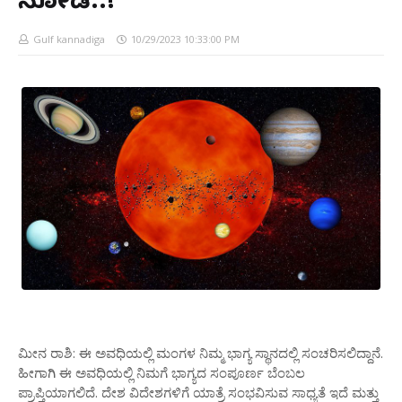
ನೋಡಿ..!
Gulf kannadiga
10/29/2023 10:33:00 PM
ಮೀನ ರಾಶಿ: ಈ ಅವಧಿಯಲ್ಲಿ ಮಂಗಳ ನಿಮ್ಮ ಭಾಗ್ಯ ಸ್ಥಾನದಲ್ಲಿ ಸಂಚರಿಸಲಿದ್ದಾನೆ.
ಹೀಗಾಗಿ ಈ ಅವಧಿಯಲ್ಲಿ ನಿಮಗೆ ಭಾಗ್ಯದ ಸಂಪೂರ್ಣ ಬೆಂಬಲ
ಪ್ರಾಪ್ತಿಯಾಗಲಿದೆ. ದೇಶ ವಿದೇಶಗಳಿಗೆ ಯಾತ್ರೆ ಸಂಭವಿಸುವ ಸಾಧ್ಯತೆ ಇದೆ ಮತ್ತು