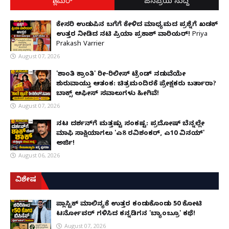
ಗ್ಲಾಮರ್
ಜನಪ್ರಿಯ ಸುದ್ದಿ
ಕೇಸರಿ ಉಡುಪಿನ ಬಗೆಗೆ ಕೇಳಿದ ಮಾಧ್ಯಮದ ಪ್ರಶ್ನೆಗೆ ಖಡಕ್
ಉತ್ತರ ನೀಡಿದ ನಟಿ ಪ್ರಿಯಾ ಪ್ರಕಾಶ್ ವಾರಿಯರ್! Priya
Prakash Varrier
August 07, 2026
'ಶಾಂತಿ ಕ್ರಾಂತಿ' ರೀ-ರಿಲೀಸ್ ಟ್ರೆಂಡ್ ನಡುವೆಯೇ
ಶುರುವಾಯ್ತು ಆತಂಕ: ಚಿತ್ರಮಂದಿರಕ್ಕೆ ಪ್ರೇಕ್ಷಕರು ಬರ್ತಾರಾ?
ಬಾಕ್ಸ್ ಆಫೀಸ್ ಸವಾಲುಗಳು ಹೀಗಿವೆ!
August 07, 2026
ನಟ ದರ್ಶನ್‌ಗೆ ಮತ್ತಷ್ಟು ಸಂಕಷ್ಟ: ಪ್ರದೋಷ್ ಬೆನ್ನಲ್ಲೇ
ಮಾಫಿ ಸಾಕ್ಷಿಯಾಗಲು 'ಎ8 ರವಿಶಂಕರ್, ಎ10 ವಿನಯ್'
ಅರ್ಜಿ!
August 06, 2026
ವಿಶೇಷ
ಪ್ಲಾಸ್ಟಿಕ್ ಮಾಲಿನ್ಯಕ್ಕೆ ಉತ್ತರ ಕಂಡುಕೊಂಡು ₹50 ಕೋಟಿ
ಟರ್ನೋವರ್ ಗಳಿಸಿದ ಕನ್ನಡಿಗನ 'ಬ್ಯಾಂಬ್ರೂ' ಕಥೆ!
August 07, 2026