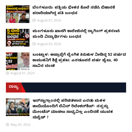
ಬೆಂಗಳೂರು: ಪತ್ನಿಯ ಭೀಕರ ಕೊಲೆ ನಡೆಸಿ ಬಿಹಾರಕ್ಕೆ
ಪರಾರಿಯಾಗಿದ್ದ ಪತಿ ಬಂಧನ
August 07, 2026
ಮಂಗಳೂರು ಖಾಸಗಿ ಕಾಲೇಜಿನಲ್ಲಿ ರ‌್ಯಾಗಿಂಗ್ ಪ್ರಕರಣ5
ಮಂದಿ ವಿದ್ಯಾರ್ಥಿಗಳು ಬಂಧನ
August 05, 2026
ಬಂಟ್ವಾಳ: ಅಪ್ರಾಪ್ತೆಗೆ ಲೈಂಗಿಕ ಕಿರುಕುಳ ನೀಡಿದ್ದ 52 ವರ್ಷದ
ಕಾಮುಕನಿಗೆ ಶಿಕ್ಷೆ ಪ್ರಕಟ: ಎರಡೂವರೆ ವರ್ಷ ಜೈಲು, ₹40
ಸಾವಿರ ದಂಡ!
August 01, 2026
ರಾಜ್ಯ
ಇನ್​ಸ್ಟಾಗ್ರಾಂನಲ್ಲಿ ಪರಿಚಿತಳಾದ ಎರಡು ಮಕ್ಕಳ
ತಾಯಿಯೊಂದಿಗೆ ಲಿವಿನ್ ರಿಲೇಶನ್​ಶಿಪ್- ನನ್ನನ್ನು
ಮೇಂಟೆನ್ ಮಾಡಲು ಸಾಧ್ಯವಿಲ್ಲ ಎಂದಿದಕ್ಕೆ ಯುವಕ
ಸುಸೈಡ್ ?
May 09, 2026