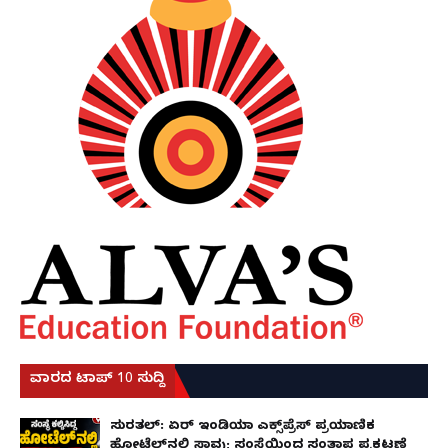
ವಾರದ ಟಾಪ್ 10 ಸುದ್ದಿ
ಸುರತ್ಕಲ್: ಏರ್ ಇಂಡಿಯಾ ಎಕ್ಸ್‌ಪ್ರೆಸ್ ಪ್ರಯಾಣಿಕ
ಹೋಟೆಲ್‌ನಲ್ಲಿ ಸಾವು; ಸಂಸ್ಥೆಯಿಂದ ಸಂತಾಪ ಪ್ರಕಟಣೆ