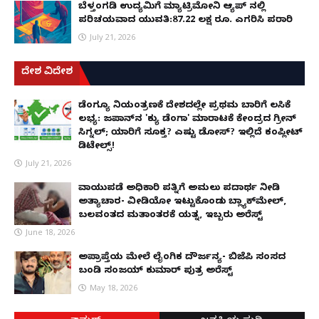
ಬೆಳ್ತಂಗಡಿ ಉದ್ಯಮಿಗೆ ಮ್ಯಾಟ್ರಿಮೋನಿ ಆ್ಯಪ್ ನಲ್ಲಿ
ಪರಿಚಯವಾದ ಯುವತಿ:87.22 ಲಕ್ಷ ರೂ. ಎಗರಿಸಿ ಪರಾರಿ
July 21, 2026
ದೇಶ ವಿದೇಶ
ಡೆಂಗ್ಯೂ ನಿಯಂತ್ರಣಕ್ಕೆ ದೇಶದಲ್ಲೇ ಪ್ರಥಮ ಬಾರಿಗೆ ಲಸಿಕೆ
ಲಭ್ಯ: ಜಪಾನ್‌ನ 'ಕ್ಯು ಡೆಂಗಾ' ಮಾರಾಟಕ್ಕೆ ಕೇಂದ್ರದ ಗ್ರೀನ್
ಸಿಗ್ನಲ್; ಯಾರಿಗೆ ಸೂಕ್ತ? ಎಷ್ಟು ಡೋಸ್? ಇಲ್ಲಿದೆ ಕಂಪ್ಲೀಟ್
ಡಿಟೇಲ್ಸ್!
July 21, 2026
ವಾಯುಪಡೆ ಅಧಿಕಾರಿ ಪತ್ನಿಗೆ ಅಮಲು ಪದಾರ್ಥ ನೀಡಿ
ಅತ್ಯಾಚಾರ- ವೀಡಿಯೋ ಇಟ್ಟುಕೊಂಡು ಬ್ಲ್ಯಾಕ್‌ಮೇಲ್,
ಬಲವಂತದ ಮತಾಂತರಕ್ಕೆ ಯತ್ನ, ಇಬ್ಬರು ಅರೆಸ್ಟ್
June 18, 2026
ಅಪ್ರಾಪ್ತೆಯ ಮೇಲೆ ಲೈಂಗಿಕ ದೌರ್ಜನ್ಯ- ಬಿಜೆಪಿ ಸಂಸದ
ಬಂಡಿ ಸಂಜಯ್ ಕುಮಾರ್ ಪುತ್ರ ಅರೆಸ್ಟ್
May 18, 2026