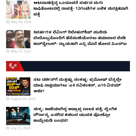
ಆಟವಾಡುತ್ತಿದ್ದ ಒಂದೂವರೆ ವರ್ಷದ ಮಗು
ಕಾಫಿತೋಟದಲ್ಲಿ ನಾಪತ್ತೆ- 12ಗಂಟೆಗಳ ಬಳಿಕ ಸುರಕ್ಷಿತವಾಗಿ
ಪತ್ತೆ
May 08, 2026
8ವರ್ಷಗಳ ಲಿವಿಂಗ್‌ ರಿಲೇಷನ್‌ಶಿಪ್ ಮುರಿದು
ಬೇರೊಬ್ಬನೊಂದಿಗೆ ಹೆಸೆಮಣೆಯೇರಲು ತಯಾರಾದ ಲೇಡಿ
ಕಾನ್‌ಸ್ಟೇಬಲ್- ನ್ಯಾಯಕ್ಕಾಗಿ ಎಸ್ಪಿ ಮೊರೆ ಹೋದ ಪಿಎಸ್ಐ
May 07, 2026
ಕ್ರೈಂ
ನಟ ದರ್ಶನ್‌ಗೆ ಮತ್ತಷ್ಟು ಸಂಕಷ್ಟ: ಪ್ರದೋಷ್ ಬೆನ್ನಲ್ಲೇ
ಮಾಫಿ ಸಾಕ್ಷಿಯಾಗಲು 'ಎ8 ರವಿಶಂಕರ್, ಎ10 ವಿನಯ್'
ಅರ್ಜಿ!
August 06, 2026
ಸುಳ್ಯ: ಕಾಣೆಯಾಗಿದ್ದ ಅಪ್ರಾಪ್ತ ಬಾಲಕಿ ಪತ್ತೆ; ಲೈಂಗಿಕ
ದೌರ್ಜನ್ಯ ಎಸಗಿದ ಕಡಬದ ಯುವಕ ಪೋಕ್ಸೋ
ಕಾಯ್ದೆಯಡಿ ಬಂಧನ!
July 23, 2026