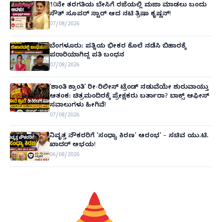
10ನೇ ತರಗತಿಯ ಬೇಸಿಗೆ ರಜೆಯಲ್ಲಿ ಮಜಾ ಮಾಡಲು ಬಂದು
ಸೌತ್ ಸೂಪರ್ ಸ್ಟಾರ್ ಆದ ನಟಿ ತ್ರಿಷಾ ಕೃಷ್ಣನ್!
07/08/2026
ಬೆಂಗಳೂರು: ಪತ್ನಿಯ ಭೀಕರ ಕೊಲೆ ನಡೆಸಿ ಬಿಹಾರಕ್ಕೆ
ಪರಾರಿಯಾಗಿದ್ದ ಪತಿ ಬಂಧನ
07/08/2026
'ಶಾಂತಿ ಕ್ರಾಂತಿ' ರೀ-ರಿಲೀಸ್ ಟ್ರೆಂಡ್ ನಡುವೆಯೇ ಶುರುವಾಯ್ತು
ಆತಂಕ: ಚಿತ್ರಮಂದಿರಕ್ಕೆ ಪ್ರೇಕ್ಷಕರು ಬರ್ತಾರಾ? ಬಾಕ್ಸ್ ಆಫೀಸ್
ಸವಾಲುಗಳು ಹೀಗಿವೆ!
07/08/2026
ನಿವೃತ್ತ ನೌಕರರಿಗೆ 'ಸಂಧ್ಯಾ ಕಿರಣ' ಆರಂಭ' – ಸಚಿವ ಯು.ಟಿ.
ಖಾದರ್ ಅಭಯ!
06/08/2026