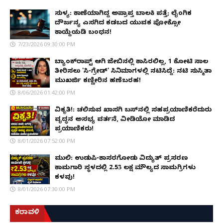
ಸುಳ್ಯ: ಕಾಣೆಯಾಗಿದ್ದ ಅಪ್ರಾಪ್ತ ಬಾಲಕಿ ಪತ್ತೆ; ಲೈಂಗಿಕ
ದೌರ್ಜನ್ಯ ಎಸಗಿದ ಕಡಬದ ಯುವಕ ಪೋಕ್ಸೋ
ಕಾಯ್ದೆಯಡಿ ಬಂಧನ!
7/23/2026 09:30:00 PM
ಬ್ಯಾಂಕ್‌ರಾಪ್ಟ್‌ ಆಗಿ ಜೇಬಿನಲ್ಲಿ ಕಾಸಿರಲಿಲ್ಲ, ₹1 ಕೋಟಿ ಸಾಲ
ತೀರಿಸಲು 'ಸಿ-ಗ್ರೇಡ್' ಸಿನಿಮಾಗಳಲ್ಲಿ ನಟಿಸಿದ್ದೆ: ನಟಿ ಸುಸ್ಮಿತಾ
ಮುಖರ್ಜಿ ಕಣ್ಣೀರಿನ ಹಣೆಬರಹ!
8/06/2026 01:42:00 PM
ವಿಕೃತಿ!: ಚಲಿಸುವ ಖಾಸಗಿ ಬಸ್‌ನಲ್ಲಿ ಸಹಪ್ರಯಾಣಿಕರೆದುರು
ವೃದ್ಧನ ಅಸಭ್ಯ ವರ್ತನೆ, ವೀಡಿಯೋ ಮಾಡಿದ
ಪ್ರಯಾಣಿಕರು!
8/01/2026 07:52:00 PM
ಮುಲ್ಕಿ: ಉಡುಪಿ-ಕಾಸರಗೋಡು ವಿದ್ಯುತ್ ಪ್ರಸರಣ
ಕಾಮಗಾರಿ ಸ್ಥಳದಲ್ಲಿ ₹2.53 ಲಕ್ಷ ಮೌಲ್ಯದ ಸಾಮಗ್ರಿಗಳು
ಕಳವು!
8/01/2026 07:30:00 PM
ಕರಾವಳಿ