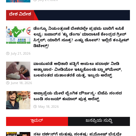
ದೇಶ ವಿದೇಶ
ಡೆಂಗ್ಯೂ ನಿಯಂತ್ರಣಕ್ಕೆ ದೇಶದಲ್ಲೇ ಪ್ರಥಮ ಬಾರಿಗೆ ಲಸಿಕೆ
ಲಭ್ಯ: ಜಪಾನ್‌ನ 'ಕ್ಯು ಡೆಂಗಾ' ಮಾರಾಟಕ್ಕೆ ಕೇಂದ್ರದ ಗ್ರೀನ್
ಸಿಗ್ನಲ್; ಯಾರಿಗೆ ಸೂಕ್ತ? ಎಷ್ಟು ಡೋಸ್? ಇಲ್ಲಿದೆ ಕಂಪ್ಲೀಟ್
ಡಿಟೇಲ್ಸ್!
July 21, 2026
ವಾಯುಪಡೆ ಅಧಿಕಾರಿ ಪತ್ನಿಗೆ ಅಮಲು ಪದಾರ್ಥ ನೀಡಿ
ಅತ್ಯಾಚಾರ- ವೀಡಿಯೋ ಇಟ್ಟುಕೊಂಡು ಬ್ಲ್ಯಾಕ್‌ಮೇಲ್,
ಬಲವಂತದ ಮತಾಂತರಕ್ಕೆ ಯತ್ನ, ಇಬ್ಬರು ಅರೆಸ್ಟ್
June 18, 2026
ಅಪ್ರಾಪ್ತೆಯ ಮೇಲೆ ಲೈಂಗಿಕ ದೌರ್ಜನ್ಯ- ಬಿಜೆಪಿ ಸಂಸದ
ಬಂಡಿ ಸಂಜಯ್ ಕುಮಾರ್ ಪುತ್ರ ಅರೆಸ್ಟ್
May 18, 2026
ಗ್ಲಾಮರ್
ಜನಪ್ರಿಯ ಸುದ್ದಿ
ನಟ ದರ್ಶನ್‌ಗೆ ಮತ್ತಷ್ಟು ಸಂಕಷ್ಟ: ಪ್ರದೋಷ್ ಬೆನ್ನಲ್ಲೇ