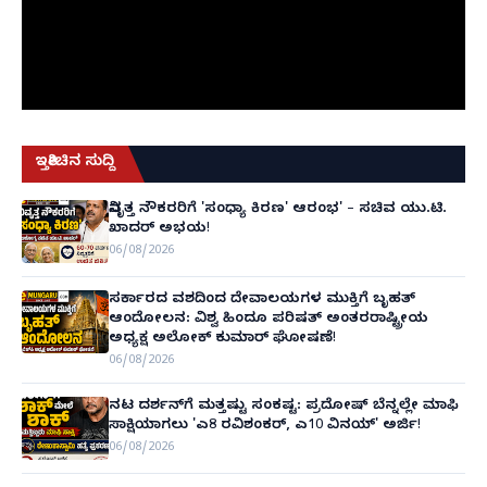
ಇತ್ತೀಚಿನ ಸುದ್ದಿ
ನಿವೃತ್ತ ನೌಕರರಿಗೆ 'ಸಂಧ್ಯಾ ಕಿರಣ' ಆರಂಭ' – ಸಚಿವ ಯು.ಟಿ.
ಖಾದರ್ ಅಭಯ!
06/08/2026
ಸರ್ಕಾರದ ವಶದಿಂದ ದೇವಾಲಯಗಳ ಮುಕ್ತಿಗೆ ಬೃಹತ್
ಆಂದೋಲನ: ವಿಶ್ವ ಹಿಂದೂ ಪರಿಷತ್ ಅಂತರರಾಷ್ಟ್ರೀಯ
ಅಧ್ಯಕ್ಷ ಅಲೋಕ್ ಕುಮಾರ್ ಘೋಷಣೆ!
06/08/2026
ನಟ ದರ್ಶನ್‌ಗೆ ಮತ್ತಷ್ಟು ಸಂಕಷ್ಟ: ಪ್ರದೋಷ್ ಬೆನ್ನಲ್ಲೇ ಮಾಫಿ
ಸಾಕ್ಷಿಯಾಗಲು 'ಎ8 ರವಿಶಂಕರ್, ಎ10 ವಿನಯ್' ಅರ್ಜಿ!
06/08/2026