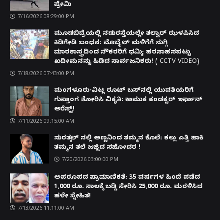
ಪ್ರೇಮಿ
7/16/2026 08:29:00 PM
ಮೂಡಬಿದ್ರೆಯಲ್ಲಿ ನಡುರಸ್ತೆಯಲ್ಲೇ ತಲ್ವಾರ್ ಝಳಪಿಸಿದ
ಕಿಡಿಗೇಡಿ ಬಂಧನ: ಮೊಬೈಲ್ ಮಳಿಗೆಗೆ ನುಗ್ಗಿ
ಮಾರಕಾಸ್ತ್ರದಿಂದ ನೌಕರರಿಗೆ ಧಮ್ಕಿ; ಹರಸಾಹಸಪಟ್ಟು
ಖದೀಮನನ್ನು ಹಿಡಿದ ಸಾರ್ವಜನಿಕರು! ( CCTV VIDEO)
7/18/2026 07:43:00 PM
ಮಂಗಳೂರು-ವಿಟ್ಲ ರೂಟ್ ಬಸ್‌ನಲ್ಲಿ ಯುವತಿಯರಿಗೆ
ಗುಪ್ತಾಂಗ ತೋರಿಸಿ ವಿಕೃತಿ: ಕಾಮುಕ ಕಂಡಕ್ಟರ್ ಇರ್ಫಾನ್
ಅರೆಸ್ಟ್!
7/11/2026 09:15:00 AM
ಸುರತ್ಕಲ್ ನಲ್ಲಿ ಅಣ್ಣನಿಂದ ತಮ್ಮನ ಕೊಲೆ: ಕಲ್ಲು ಎತ್ತಿ ಹಾಕಿ
ತಮ್ಮನ ತಲೆ ಜಜ್ಜಿದ ಸಹೋದರ !
7/20/2026 03:00:00 PM
ಅಪರೂಪದ ಪ್ರಾಮಾಣಿಕತೆ: 35 ವರ್ಷಗಳ ಹಿಂದೆ ಪಡೆದ
1,000 ರೂ. ಸಾಲಕ್ಕೆ ಬಡ್ಡಿ ಸೇರಿಸಿ 25,000 ರೂ. ಮರಳಿಸಿದ
ಹಳೇ ಸ್ನೇಹಿತ!
7/13/2026 11:11:00 AM