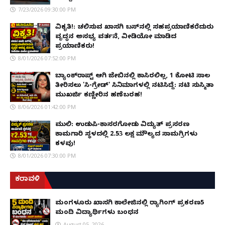
7/23/2026 09:30:00 PM
ವಿಕೃತಿ!: ಚಲಿಸುವ ಖಾಸಗಿ ಬಸ್‌ನಲ್ಲಿ ಸಹಪ್ರಯಾಣಿಕರೆದುರು
ವೃದ್ಧನ ಅಸಭ್ಯ ವರ್ತನೆ, ವೀಡಿಯೋ ಮಾಡಿದ
ಪ್ರಯಾಣಿಕರು!
8/01/2026 07:52:00 PM
ಬ್ಯಾಂಕ್‌ರಾಪ್ಟ್‌ ಆಗಿ ಜೇಬಿನಲ್ಲಿ ಕಾಸಿರಲಿಲ್ಲ, ₹1 ಕೋಟಿ ಸಾಲ
ತೀರಿಸಲು 'ಸಿ-ಗ್ರೇಡ್' ಸಿನಿಮಾಗಳಲ್ಲಿ ನಟಿಸಿದ್ದೆ: ನಟಿ ಸುಸ್ಮಿತಾ
ಮುಖರ್ಜಿ ಕಣ್ಣೀರಿನ ಹಣೆಬರಹ!
8/06/2026 01:42:00 PM
ಮುಲ್ಕಿ: ಉಡುಪಿ-ಕಾಸರಗೋಡು ವಿದ್ಯುತ್ ಪ್ರಸರಣ
ಕಾಮಗಾರಿ ಸ್ಥಳದಲ್ಲಿ ₹2.53 ಲಕ್ಷ ಮೌಲ್ಯದ ಸಾಮಗ್ರಿಗಳು
ಕಳವು!
8/01/2026 07:30:00 PM
ಕರಾವಳಿ
ಮಂಗಳೂರು ಖಾಸಗಿ ಕಾಲೇಜಿನಲ್ಲಿ ರ‌್ಯಾಗಿಂಗ್ ಪ್ರಕರಣ5
ಮಂದಿ ವಿದ್ಯಾರ್ಥಿಗಳು ಬಂಧನ
August 05, 2026