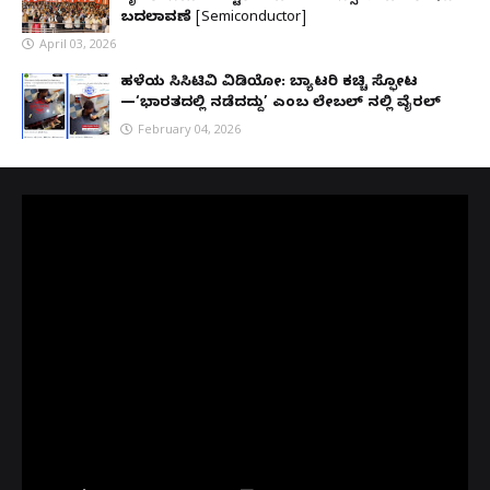
ಬದಲಾವಣೆ [Semiconductor]
April 03, 2026
ಹಳೆಯ ಸಿಸಿಟಿವಿ ವಿಡಿಯೋ: ಬ್ಯಾಟರಿ ಕಚ್ಚಿ ಸ್ಫೋಟ
—‘ಭಾರತದಲ್ಲಿ ನಡೆದದ್ದು’ ಎಂಬ ಲೇಬಲ್ ನಲ್ಲಿ ವೈರಲ್
February 04, 2026