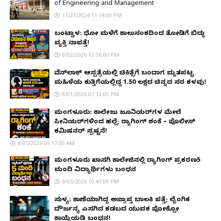
of Engineering and Management
11/21/2024 11:14:00 PM
ಬಂಟ್ವಾಳ: ಧೋ ಮಳೆಗೆ ಕಾಲುಸಂಕದಿಂದ ತೋಡಿಗೆ ಬಿದ್ದು
ವ್ಯಕ್ತಿ ನಾಪತ್ತೆ!
8/02/2026 12:36:00 PM
ವೆನ್‌ಲಾಕ್ ಆಸ್ಪತ್ರೆಯಲ್ಲಿ ಚಿಕಿತ್ಸೆಗೆ ಬಂದಾಗ ಮೃತಪಟ್ಟ
ಮಹಿಳೆಯ ಕುತ್ತಿಗೆಯಲ್ಲಿದ್ದ ₹1.50 ಲಕ್ಷದ ಚಿನ್ನದ ಸರ ಕಳವು!
8/01/2026 07:12:00 PM
ಮಂಗಳೂರು: ಕಾಲೇಜು ಜೂನಿಯರ್‌ಗಳ ಮೇಲೆ
ಸೀನಿಯರ್‌ಗಳಿಂದ ಹಲ್ಲೆ; ರ‌್ಯಾಗಿಂಗ್ ಶಂಕೆ – ಪೊಲೀಸ್
ಕಮಿಷನರ್ ಸ್ಪಷ್ಟನೆ!
8/05/2026 09:17:00 AM
ಮಂಗಳೂರು ಖಾಸಗಿ ಕಾಲೇಜಿನಲ್ಲಿ ರ‌್ಯಾಗಿಂಗ್ ಪ್ರಕರಣ5
ಮಂದಿ ವಿದ್ಯಾರ್ಥಿಗಳು ಬಂಧನ
8/05/2026 10:41:00 PM
ಸುಳ್ಯ: ಕಾಣೆಯಾಗಿದ್ದ ಅಪ್ರಾಪ್ತ ಬಾಲಕಿ ಪತ್ತೆ; ಲೈಂಗಿಕ
ದೌರ್ಜನ್ಯ ಎಸಗಿದ ಕಡಬದ ಯುವಕ ಪೋಕ್ಸೋ
ಕಾಯ್ದೆಯಡಿ ಬಂಧನ!