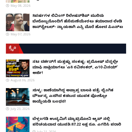
May 08, 2026
8ವರ್ಷಗಳ ಲಿವಿಂಗ್‌ ರಿಲೇಷನ್‌ಶಿಪ್ ಮುರಿದು
ಬೇರೊಬ್ಬನೊಂದಿಗೆ ಹೆಸೆಮಣೆಯೇರಲು ತಯಾರಾದ ಲೇಡಿ
ಕಾನ್‌ಸ್ಟೇಬಲ್- ನ್ಯಾಯಕ್ಕಾಗಿ ಎಸ್ಪಿ ಮೊರೆ ಹೋದ ಪಿಎಸ್ಐ
May 07, 2026
ಕ್ರೈಂ
ನಟ ದರ್ಶನ್‌ಗೆ ಮತ್ತಷ್ಟು ಸಂಕಷ್ಟ: ಪ್ರದೋಷ್ ಬೆನ್ನಲ್ಲೇ
ಮಾಫಿ ಸಾಕ್ಷಿಯಾಗಲು 'ಎ8 ರವಿಶಂಕರ್, ಎ10 ವಿನಯ್'
ಅರ್ಜಿ!
August 06, 2026
ಸುಳ್ಯ: ಕಾಣೆಯಾಗಿದ್ದ ಅಪ್ರಾಪ್ತ ಬಾಲಕಿ ಪತ್ತೆ; ಲೈಂಗಿಕ
ದೌರ್ಜನ್ಯ ಎಸಗಿದ ಕಡಬದ ಯುವಕ ಪೋಕ್ಸೋ
ಕಾಯ್ದೆಯಡಿ ಬಂಧನ!
July 23, 2026
ಬೆಳ್ತಂಗಡಿ ಉದ್ಯಮಿಗೆ ಮ್ಯಾಟ್ರಿಮೋನಿ ಆ್ಯಪ್ ನಲ್ಲಿ
ಪರಿಚಯವಾದ ಯುವತಿ:87.22 ಲಕ್ಷ ರೂ. ಎಗರಿಸಿ ಪರಾರಿ
July 21, 2026