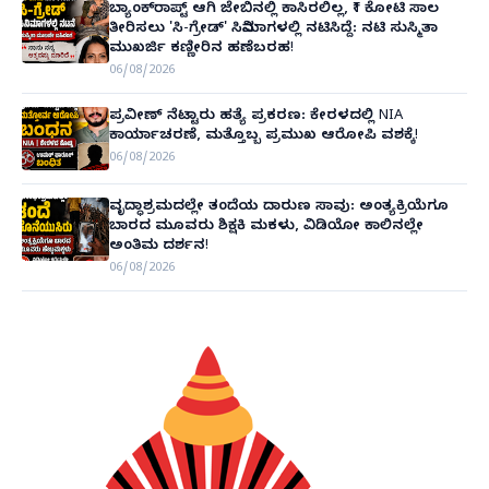
ಬ್ಯಾಂಕ್‌ರಾಪ್ಟ್‌ ಆಗಿ ಜೇಬಿನಲ್ಲಿ ಕಾಸಿರಲಿಲ್ಲ, ₹1 ಕೋಟಿ ಸಾಲ
ತೀರಿಸಲು 'ಸಿ-ಗ್ರೇಡ್' ಸಿನಿಮಾಗಳಲ್ಲಿ ನಟಿಸಿದ್ದೆ: ನಟಿ ಸುಸ್ಮಿತಾ
ಮುಖರ್ಜಿ ಕಣ್ಣೀರಿನ ಹಣೆಬರಹ!
06/08/2026
ಪ್ರವೀಣ್ ನೆಟ್ಟಾರು ಹತ್ಯೆ ಪ್ರಕರಣ: ಕೇರಳದಲ್ಲಿ NIA
ಕಾರ್ಯಾಚರಣೆ, ಮತ್ತೊಬ್ಬ ಪ್ರಮುಖ ಆರೋಪಿ ವಶಕ್ಕೆ!
06/08/2026
ವೃದ್ಧಾಶ್ರಮದಲ್ಲೇ ತಂದೆಯ ದಾರುಣ ಸಾವು: ಅಂತ್ಯಕ್ರಿಯೆಗೂ
ಬಾರದ ಮೂವರು ಶಿಕ್ಷಕಿ ಮಕಳು, ವಿಡಿಯೋ ಕಾಲಿನಲ್ಲೇ
ಅಂತಿಮ ದರ್ಶನ!
06/08/2026