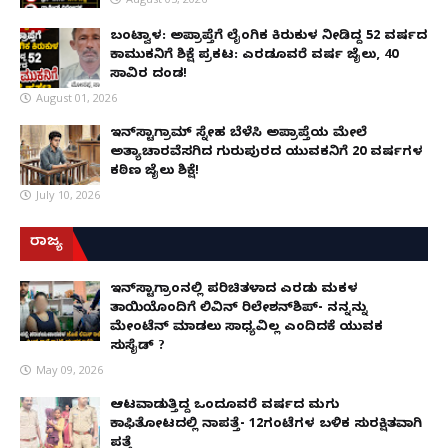
ಬಂಟ್ವಾಳ: ಅಪ್ರಾಪ್ತೆಗೆ ಲೈಂಗಿಕ ಕಿರುಕುಳ ನೀಡಿದ್ದ 52 ವರ್ಷದ
ಕಾಮುಕನಿಗೆ ಶಿಕ್ಷೆ ಪ್ರಕಟ: ಎರಡೂವರೆ ವರ್ಷ ಜೈಲು, ₹40
ಸಾವಿರ ದಂಡ!
August 01, 2026
ಇನ್‌ಸ್ಟಾಗ್ರಾಮ್ ಸ್ನೇಹ ಬೆಳೆಸಿ ಅಪ್ರಾಪ್ತೆಯ ಮೇಲೆ
ಅತ್ಯಾಚಾರವೆಸಗಿದ ಗುರುಪುರದ ಯುವಕನಿಗೆ 20 ವರ್ಷಗಳ
ಕಠಿಣ ಜೈಲು ಶಿಕ್ಷೆ!
July 10, 2026
ರಾಜ್ಯ
ಇನ್​ಸ್ಟಾಗ್ರಾಂನಲ್ಲಿ ಪರಿಚಿತಳಾದ ಎರಡು ಮಕ್ಕಳ
ತಾಯಿಯೊಂದಿಗೆ ಲಿವಿನ್ ರಿಲೇಶನ್​ಶಿಪ್- ನನ್ನನ್ನು
ಮೇಂಟೆನ್ ಮಾಡಲು ಸಾಧ್ಯವಿಲ್ಲ ಎಂದಿದಕ್ಕೆ ಯುವಕ
ಸುಸೈಡ್ ?
May 09, 2026
ಆಟವಾಡುತ್ತಿದ್ದ ಒಂದೂವರೆ ವರ್ಷದ ಮಗು
ಕಾಫಿತೋಟದಲ್ಲಿ ನಾಪತ್ತೆ- 12ಗಂಟೆಗಳ ಬಳಿಕ ಸುರಕ್ಷಿತವಾಗಿ
ಪತ್ತೆ