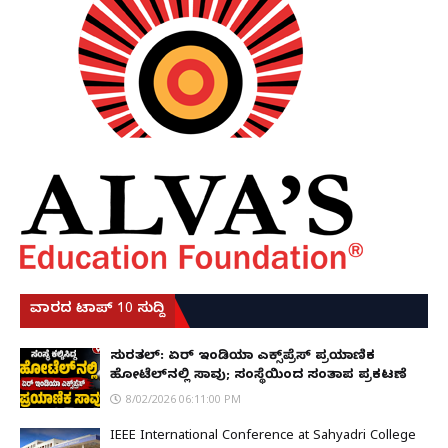
ವಾರದ ಟಾಪ್ 10 ಸುದ್ದಿ
ಸುರತ್ಕಲ್: ಏರ್ ಇಂಡಿಯಾ ಎಕ್ಸ್‌ಪ್ರೆಸ್ ಪ್ರಯಾಣಿಕ
ಹೋಟೆಲ್‌ನಲ್ಲಿ ಸಾವು; ಸಂಸ್ಥೆಯಿಂದ ಸಂತಾಪ ಪ್ರಕಟಣೆ
8/02/2026 06:11:00 PM
IEEE International Conference at Sahyadri College