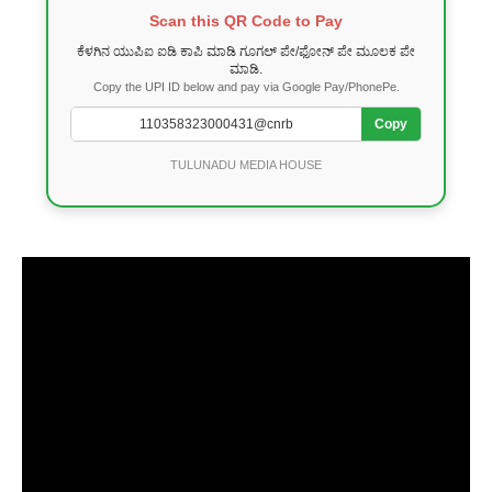
Scan this QR Code to Pay
ಕೆಳಗಿನ ಯುಪಿಐ ಐಡಿ ಕಾಪಿ ಮಾಡಿ ಗೂಗಲ್ ಪೇ/ಫೋನ್ ಪೇ ಮೂಲಕ ಪೇ
ಮಾಡಿ.
Copy the UPI ID below and pay via Google Pay/PhonePe.
Copy
TULUNADU MEDIA HOUSE