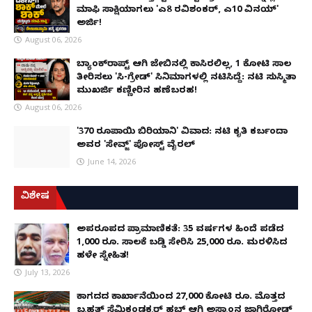
ಮಾಫಿ ಸಾಕ್ಷಿಯಾಗಲು 'ಎ8 ರವಿಶಂಕರ್, ಎ10 ವಿನಯ್'
ಅರ್ಜಿ!
August 06, 2026
ಬ್ಯಾಂಕ್‌ರಾಪ್ಟ್‌ ಆಗಿ ಜೇಬಿನಲ್ಲಿ ಕಾಸಿರಲಿಲ್ಲ, ₹1 ಕೋಟಿ ಸಾಲ
ತೀರಿಸಲು 'ಸಿ-ಗ್ರೇಡ್' ಸಿನಿಮಾಗಳಲ್ಲಿ ನಟಿಸಿದ್ದೆ: ನಟಿ ಸುಸ್ಮಿತಾ
ಮುಖರ್ಜಿ ಕಣ್ಣೀರಿನ ಹಣೆಬರಹ!
August 06, 2026
'370 ರೂಪಾಯಿ ಬಿರಿಯಾನಿ' ವಿವಾದ: ನಟಿ ಕೃತಿ ಕರ್ಬಂದಾ
ಅವರ 'ಸೇವ್ಜ್' ಪೋಸ್ಟ್ ವೈರಲ್
June 14, 2026
ವಿಶೇಷ
ಅಪರೂಪದ ಪ್ರಾಮಾಣಿಕತೆ: 35 ವರ್ಷಗಳ ಹಿಂದೆ ಪಡೆದ
1,000 ರೂ. ಸಾಲಕ್ಕೆ ಬಡ್ಡಿ ಸೇರಿಸಿ 25,000 ರೂ. ಮರಳಿಸಿದ
ಹಳೇ ಸ್ನೇಹಿತ!
July 13, 2026
ಕಾಗದದ ಕಾರ್ಖಾನೆಯಿಂದ 27,000 ಕೋಟಿ ರೂ. ಮೊತ್ತದ
ಬೃಹತ್ ಸೆಮಿಕಂಡಕ್ಟರ್ ಹಬ್ ಆಗಿ ಅಸ್ಸಾಂನ ಜಾಗಿರೋಡ್