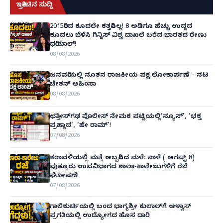
ಇತ್ತೀಚಿನ ಸುದ್ದಿ
2015ರಿಂದ ಕೂದಲೇ ಕತ್ತರಿಸಿಲ್ಲ! 8 ಅಡಿಗೂ ಹೆಚ್ಚು ಉದ್ದದ
ಕೂದಲು ಬೆಳೆಸಿ ಗಿನ್ನಿಸ್ ವಿಶ್ವ ದಾಖಲೆ ಬರೆದ ಭಾರತದ ರೇಣು
ಧರಿಯಾಲ್!
08/08/2026
ಜನವರಿಯಲ್ಲಿ ನೂತನ ರಾಜಕೀಯ ಪಕ್ಷ ಲೋಕಾರ್ಪಣೆ – ನಟ
ಚೇತನ್ ಅಹಿಂಸಾ
08/08/2026
ಛತ್ತೀಸ್‌ಗಢ ಪೊಲೀಸ್ ನೇಮಕ ಪಟ್ಟಿಯಲ್ಲಿ‘ನ್ಯೂಸ್’, ‘ಭಕ್ತ
ಪ್ರಹ್ಲಾದ’, ‘ಹೇ ರಾಮ್’!
07/08/2026
ಕರಾವಳಿಯಲ್ಲಿ ಮತ್ತೆ ಅಬ್ಬರಿಸಿದ ಮಳೆ: ನಾಳೆ ( ಆಗಷ್ಟ್ 8)
ಪುತ್ತೂರು ಉಪವಿಭಾಗದ ಶಾಲಾ-ಕಾಲೇಜುಗಳಿಗೆ ರಜೆ
ಘೋಷಣೆ!
07/08/2026
ಗಾಲಿಕುರ್ಚಿಯಲ್ಲಿ ಬಂದ ಭಾಗ್ಯಶ್ರೀ ಕುಲಾಲ್‌ಗೆ ಆಳ್ವಾಸ್
ಪ್ರಗತಿಯಲ್ಲಿ ಉದ್ಯೋಗದ ಹೊಸ ದಾರಿ