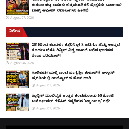
ಶುರುವಾಯ್ತು ಆತಂಕ: ಚಿತ್ರಮಂದಿರಕ್ಕೆ ಪ್ರೇಕ್ಷಕರು ಬರ್ತಾರಾ?
ಬಾಕ್ಸ್ ಆಫೀಸ್ ಸವಾಲುಗಳು ಹೀಗಿವೆ!
August 07, 2026
ವಿಶೇಷ
2015ರಿಂದ ಕೂದಲೇ ಕತ್ತರಿಸಿಲ್ಲ! 8 ಅಡಿಗೂ ಹೆಚ್ಚು ಉದ್ದದ
ಕೂದಲು ಬೆಳೆಸಿ ಗಿನ್ನಿಸ್ ವಿಶ್ವ ದಾಖಲೆ ಬರೆದ ಭಾರತದ
ರೇಣು ಧರಿಯಾಲ್!
August 08, 2026
ಗಾಲಿಕುರ್ಚಿಯಲ್ಲಿ ಬಂದ ಭಾಗ್ಯಶ್ರೀ ಕುಲಾಲ್‌ಗೆ ಆಳ್ವಾಸ್
ಪ್ರಗತಿಯಲ್ಲಿ ಉದ್ಯೋಗದ ಹೊಸ ದಾರಿ
August 07, 2026
ಪ್ಲಾಸ್ಟಿಕ್ ಮಾಲಿನ್ಯಕ್ಕೆ ಉತ್ತರ ಕಂಡುಕೊಂಡು ₹50 ಕೋಟಿ
ಟರ್ನೋವರ್ ಗಳಿಸಿದ ಕನ್ನಡಿಗನ 'ಬ್ಯಾಂಬ್ರೂ' ಕಥೆ!
August 07, 2026