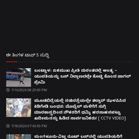
ಈ ತಿಂಗಳ ಟಾಪ್ 5 ಸುದ್ದಿ
ಬಂಟ್ವಾಳ: ಏಕಮುಖ ಪ್ರೀತಿ ದುರಂತದಲ್ಲಿ ಅಂತ್ಯ –
ಯುವತಿಯನ್ನು ಬಸ್ ನಿಲ್ದಾಣದಲ್ಲೇ ಕೊಚ್ಚಿ ಕೊಂದ ಪಾಗಲ್
ಪ್ರೇಮಿ
7/16/2026 08:29:00 PM
ಮೂಡಬಿದ್ರೆಯಲ್ಲಿ ನಡುರಸ್ತೆಯಲ್ಲೇ ತಲ್ವಾರ್ ಝಳಪಿಸಿದ
ಕಿಡಿಗೇಡಿ ಬಂಧನ: ಮೊಬೈಲ್ ಮಳಿಗೆಗೆ ನುಗ್ಗಿ
ಮಾರಕಾಸ್ತ್ರದಿಂದ ನೌಕರರಿಗೆ ಧಮ್ಕಿ; ಹರಸಾಹಸಪಟ್ಟು
ಖದೀಮನನ್ನು ಹಿಡಿದ ಸಾರ್ವಜನಿಕರು! ( CCTV VIDEO)
7/18/2026 07:43:00 PM
ಮಂಗಳೂರು-ವಿಟ್ಲ ರೂಟ್ ಬಸ್‌ನಲ್ಲಿ ಯುವತಿಯರಿಗೆ