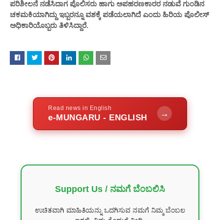
ಪರಿಶೀಲನೆ ನಡೆಸಿದಾಗ ಪೊಲಿಸರು ಹಾಗು ಅಪಹರಣಕಾರರ ನಡುವೆ ಗುಂಡಿನ
ಚಕಮಕಿಯಾಗಿದ್ದು ಇಬ್ಬರನ್ನೂ ವಶಕ್ಕೆ ಪಡೆಯಲಾಗಿದೆ ಎಂದು ಹಿರಿಯ ಪೊಲೀಸ್​
ಅಧಿಕಾರಿಯೊಬ್ಬರು ತಿಳಿಸಿದ್ದಾರೆ.
Read news in English
→
e-MUNGARU - ENGLISH
Support Us / ನಮಗೆ ಬೆಂಬಲಿಸಿ
ಉಚಿತವಾಗಿ ಮಾಹಿತಿಯನ್ನು ಒದಗಿಸುವ ನಮಗೆ ನಿಮ್ಮ ಬೆಂಬಲ