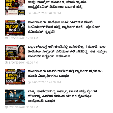
ಕಾಪು: ಕಾಂಗ್ರೆಸ್ ಮುಖಂಡ, ಮಾಜಿ ಗ್ರಾ.ಪಂ.
ಅಧ್ಯಕ್ಷಡೇವಿಡ್ ಡಿಸೋಜಾ ಬರ್ಬರ ಹತ್ಯೆ
8/07/2026 05:40:00 PM
ಮಂಗಳೂರು: ಕಾಲೇಜು ಜೂನಿಯರ್‌ಗಳ ಮೇಲೆ
ಸೀನಿಯರ್‌ಗಳಿಂದ ಹಲ್ಲೆ; ರ‌್ಯಾಗಿಂಗ್ ಶಂಕೆ – ಪೊಲೀಸ್
ಕಮಿಷನರ್ ಸ್ಪಷ್ಟನೆ!
8/05/2026 09:17:00 AM
ಬ್ಯಾಂಕ್‌ರಾಪ್ಟ್‌ ಆಗಿ ಜೇಬಿನಲ್ಲಿ ಕಾಸಿರಲಿಲ್ಲ, ₹1 ಕೋಟಿ ಸಾಲ
ತೀರಿಸಲು 'ಸಿ-ಗ್ರೇಡ್' ಸಿನಿಮಾಗಳಲ್ಲಿ ನಟಿಸಿದ್ದೆ: ನಟಿ ಸುಸ್ಮಿತಾ
ಮುಖರ್ಜಿ ಕಣ್ಣೀರಿನ ಹಣೆಬರಹ!
8/06/2026 01:42:00 PM
ಮಂಗಳೂರು ಖಾಸಗಿ ಕಾಲೇಜಿನಲ್ಲಿ ರ‌್ಯಾಗಿಂಗ್ ಪ್ರಕರಣ5
ಮಂದಿ ವಿದ್ಯಾರ್ಥಿಗಳು ಬಂಧನ
8/05/2026 10:41:00 PM
ಸುಳ್ಯ: ಕಾಣೆಯಾಗಿದ್ದ ಅಪ್ರಾಪ್ತ ಬಾಲಕಿ ಪತ್ತೆ; ಲೈಂಗಿಕ
ದೌರ್ಜನ್ಯ ಎಸಗಿದ ಕಡಬದ ಯುವಕ ಪೋಕ್ಸೋ
ಕಾಯ್ದೆಯಡಿ ಬಂಧನ!
7/23/2026 09:30:00 PM