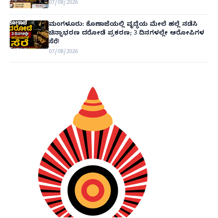
07/08/2026
ಮಂಗಳೂರು: ಕೊಣಾಜೆಯಲ್ಲಿ ವೃದ್ಧೆಯ ಮೇಲೆ ಹಲ್ಲೆ ನಡೆಸಿ
ಚಿನ್ನಾಭರಣ ದರೋಡೆ ಪ್ರಕರಣ; 3 ದಿನಗಳಲ್ಲೇ ಆರೋಪಿಗಳ
ಸೆರೆ!
07/08/2026