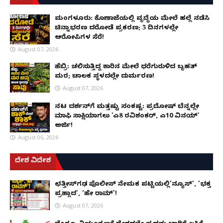
ಮಂಗಳೂರು: ಕೊಣಾಜೆಯಲ್ಲಿ ವೃದ್ಧೆಯ ಮೇಲೆ ಹಲ್ಲೆ ನಡೆಸಿ
ಚಿನ್ನಾಭರಣ ದರೋಡೆ ಪ್ರಕರಣ; 3 ದಿನಗಳಲ್ಲೇ
ಆರೋಪಿಗಳ ಸೆರೆ!
August 07, 2026
ಹೆಬ್ರಿ: ಚಲಿಸುತ್ತಿದ್ದ ಕಾರಿನ ಮೇಲೆ ಧರೆಗುರುಳಿದ ಬೃಹತ್
ಮರ; ಚಾಲಕ ಸ್ಥಳದಲ್ಲೇ ದುರ್ಮರಣ!
August 07, 2026
ನಟ ದರ್ಶನ್‌ಗೆ ಮತ್ತಷ್ಟು ಸಂಕಷ್ಟ: ಪ್ರದೋಷ್ ಬೆನ್ನಲ್ಲೇ
ಮಾಫಿ ಸಾಕ್ಷಿಯಾಗಲು 'ಎ8 ರವಿಶಂಕರ್, ಎ10 ವಿನಯ್'
ಅರ್ಜಿ!
August 06, 2026
ದೇಶ ವಿದೇಶ
ಛತ್ತೀಸ್‌ಗಢ ಪೊಲೀಸ್ ನೇಮಕ ಪಟ್ಟಿಯಲ್ಲಿ‘ನ್ಯೂಸ್’, ‘ಭಕ್ತ
ಪ್ರಹ್ಲಾದ’, ‘ಹೇ ರಾಮ್’!
August 07, 2026