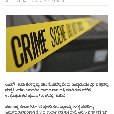
Senior Editor
9/25/2023 03:13:00 PM
ಲಖನೌ: ತಾವು ಕೇಳಿದ್ದಷ್ಟು ಹಣ ಕೊಡಲಿಲ್ಲವೆಂದು ಉದ್ಯಮಿಯೊಬ್ಬರ ಪುತ್ರನನ್ನು
ದುಷ್ಕರ್ಮಿಗಳು ಅಪಹರಿಸಿ ದಾರುಣವಾಗಿ ಹತ್ಯೆ ಮಾಡಿರುವ ಘಟನೆ
ಉತ್ತರಪ್ರದೇಶದ ಪ್ರಯಾಗ್​ರಾಜ್​ನಲ್ಲಿ ನಡೆದಿದೆ.
ಪ್ರಕರಣಕ್ಕೆ ಸಂಬಂಧಿಸಿದಂತೆ ಪೊಲೀಸರು ಇಬ್ಬರನ್ನು ವಶಕ್ಕೆ ಪಡೆದಿದ್ದು,
ಇನ್ನುಳಿದಿರುವವರಿಗಾಗಿ ಶೋಧ ಕಾರ್ಯ ನಡೆಸುತ್ತಿದ್ದಾರೆ. ಆರೋಪಿಗಳ ಪತ್ತೆಗಾಗಿ