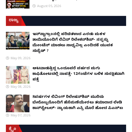
August 05, 2026
ರಾಜ್ಯ
ಇನ್​ಸ್ಟಾಗ್ರಾಂನಲ್ಲಿ ಪರಿಚಿತಳಾದ ಎರಡು ಮಕ್ಕಳ
ತಾಯಿಯೊಂದಿಗೆ ಲಿವಿನ್ ರಿಲೇಶನ್​ಶಿಪ್- ನನ್ನನ್ನು
ಮೇಂಟೆನ್ ಮಾಡಲು ಸಾಧ್ಯವಿಲ್ಲ ಎಂದಿದಕ್ಕೆ ಯುವಕ
ಸುಸೈಡ್ ?
May 09, 2026
ಆಟವಾಡುತ್ತಿದ್ದ ಒಂದೂವರೆ ವರ್ಷದ ಮಗು
ಕಾಫಿತೋಟದಲ್ಲಿ ನಾಪತ್ತೆ- 12ಗಂಟೆಗಳ ಬಳಿಕ ಸುರಕ್ಷಿತವಾಗಿ
ಪತ್ತೆ
May 08, 2026
8ವರ್ಷಗಳ ಲಿವಿಂಗ್‌ ರಿಲೇಷನ್‌ಶಿಪ್ ಮುರಿದು
ಬೇರೊಬ್ಬನೊಂದಿಗೆ ಹೆಸೆಮಣೆಯೇರಲು ತಯಾರಾದ ಲೇಡಿ
ಕಾನ್‌ಸ್ಟೇಬಲ್- ನ್ಯಾಯಕ್ಕಾಗಿ ಎಸ್ಪಿ ಮೊರೆ ಹೋದ ಪಿಎಸ್ಐ
May 07, 2026
ಕ್ರೈಂ