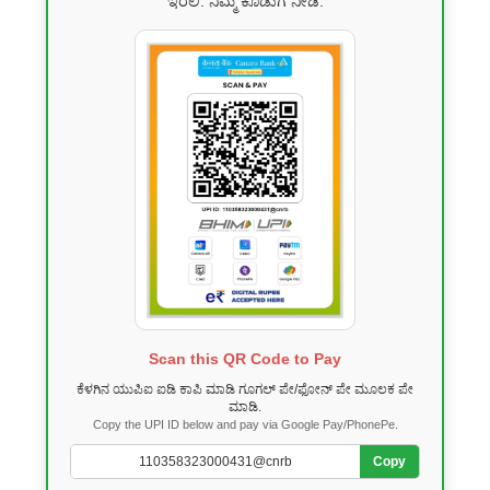
ಇರಲಿ. ನಿಮ್ಮ ಕೊಡುಗೆ ನೀಡಿ.
Scan this QR Code to Pay
ಕೆಳಗಿನ ಯುಪಿಐ ಐಡಿ ಕಾಪಿ ಮಾಡಿ ಗೂಗಲ್ ಪೇ/ಫೋನ್ ಪೇ ಮೂಲಕ ಪೇ
ಮಾಡಿ.
Copy the UPI ID below and pay via Google Pay/PhonePe.
Copy