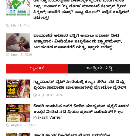
ಡೆಂಗ್ಯೂ ನಿಯಂತ್ರಣಕ್ಕೆ ದೇಶದಲ್ಲೇ ಪ್ರಥಮ ಬಾರಿಗೆ ಲಸಿಕೆ
ಲಭ್ಯ: ಜಪಾನ್‌ನ 'ಕ್ಯು ಡೆಂಗಾ' ಮಾರಾಟಕ್ಕೆ ಕೇಂದ್ರದ ಗ್ರೀನ್
ಸಿಗ್ನಲ್; ಯಾರಿಗೆ ಸೂಕ್ತ? ಎಷ್ಟು ಡೋಸ್? ಇಲ್ಲಿದೆ ಕಂಪ್ಲೀಟ್
ಡಿಟೇಲ್ಸ್!
July 21, 2026
ವಾಯುಪಡೆ ಅಧಿಕಾರಿ ಪತ್ನಿಗೆ ಅಮಲು ಪದಾರ್ಥ ನೀಡಿ
ಅತ್ಯಾಚಾರ- ವೀಡಿಯೋ ಇಟ್ಟುಕೊಂಡು ಬ್ಲ್ಯಾಕ್‌ಮೇಲ್,
ಬಲವಂತದ ಮತಾಂತರಕ್ಕೆ ಯತ್ನ, ಇಬ್ಬರು ಅರೆಸ್ಟ್
June 18, 2026
ಗ್ಲಾಮರ್
ಜನಪ್ರಿಯ ಸುದ್ದಿ
ಗ್ಲ್ಯಾಮಾರಸ್ ವೈಟ್‌ ಸೀರೆಯಲ್ಲಿ ಕಣ್ಮನ ಸೆಳೆದ ನಟಿ ವಿಷ್ಣು
ಪ್ರಿಯಾ; ಸಾಮಾಜಿಕ ಜಾಲತಾಣಗಳಲ್ಲಿ ಫೋಟೋ ವೈರಲ್!
August 07, 2026
ಕೇಸರಿ ಉಡುಪಿನ ಬಗೆಗೆ ಕೇಳಿದ ಮಾಧ್ಯಮದ ಪ್ರಶ್ನೆಗೆ ಖಡಕ್
ಉತ್ತರ ನೀಡಿದ ನಟಿ ಪ್ರಿಯಾ ಪ್ರಕಾಶ್ ವಾರಿಯರ್! Priya
Prakash Varrier
August 07, 2026
'ಶಾಂತಿ ಕ್ರಾಂತಿ' ರೀ-ರಿಲೀಸ್ ಟ್ರೆಂಡ್ ನಡುವೆಯೇ