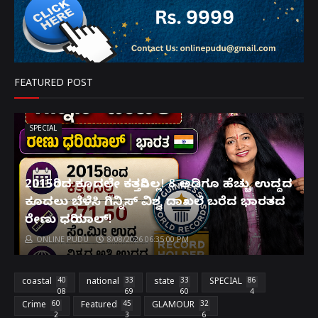
FEATURED POST
SPECIAL
2015ರಿಂದ ಕೂದಲೇ ಕತ್ತರಿಸಿಲ್ಲ! 8 ಅಡಿಗೂ ಹೆಚ್ಚು ಉದ್ದದ
ಕೂದಲು ಬೆಳೆಸಿ ಗಿನ್ನಿಸ್ ವಿಶ್ವ ದಾಖಲೆ ಬರೆದ ಭಾರತದ
ರೇಣು ಧರಿಯಾಲ್!
ONLINE PUDU
8/08/2026 06:35:00 PM
coastal
40
national
33
state
33
SPECIAL
86
08
69
60
4
Crime
60
Featured
45
GLAMOUR
32
2
3
6