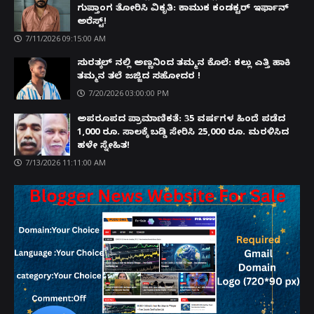
ಗುಪ್ತಾಂಗ ತೋರಿಸಿ ವಿಕೃತಿ: ಕಾಮುಕ ಕಂಡಕ್ಟರ್ ಇರ್ಫಾನ್
ಅರೆಸ್ಟ್!
7/11/2026 09:15:00 AM
ಸುರತ್ಕಲ್ ನಲ್ಲಿ ಅಣ್ಣನಿಂದ ತಮ್ಮನ ಕೊಲೆ: ಕಲ್ಲು ಎತ್ತಿ ಹಾಕಿ
ತಮ್ಮನ ತಲೆ ಜಜ್ಜಿದ ಸಹೋದರ !
7/20/2026 03:00:00 PM
ಅಪರೂಪದ ಪ್ರಾಮಾಣಿಕತೆ: 35 ವರ್ಷಗಳ ಹಿಂದೆ ಪಡೆದ
1,000 ರೂ. ಸಾಲಕ್ಕೆ ಬಡ್ಡಿ ಸೇರಿಸಿ 25,000 ರೂ. ಮರಳಿಸಿದ
ಹಳೇ ಸ್ನೇಹಿತ!
7/13/2026 11:11:00 AM