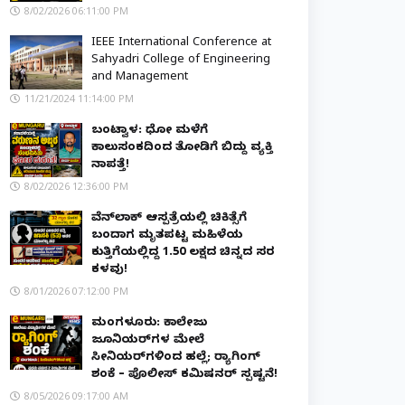
8/02/2026 06:11:00 PM
IEEE International Conference at
Sahyadri College of Engineering
and Management
11/21/2024 11:14:00 PM
ಬಂಟ್ವಾಳ: ಧೋ ಮಳೆಗೆ
ಕಾಲುಸಂಕದಿಂದ ತೋಡಿಗೆ ಬಿದ್ದು ವ್ಯಕ್ತಿ
ನಾಪತ್ತೆ!
8/02/2026 12:36:00 PM
ವೆನ್‌ಲಾಕ್ ಆಸ್ಪತ್ರೆಯಲ್ಲಿ ಚಿಕಿತ್ಸೆಗೆ
ಬಂದಾಗ ಮೃತಪಟ್ಟ ಮಹಿಳೆಯ
ಕುತ್ತಿಗೆಯಲ್ಲಿದ್ದ ₹1.50 ಲಕ್ಷದ ಚಿನ್ನದ ಸರ
ಕಳವು!
8/01/2026 07:12:00 PM
ಮಂಗಳೂರು: ಕಾಲೇಜು
ಜೂನಿಯರ್‌ಗಳ ಮೇಲೆ
ಸೀನಿಯರ್‌ಗಳಿಂದ ಹಲ್ಲೆ; ರ‌್ಯಾಗಿಂಗ್
ಶಂಕೆ – ಪೊಲೀಸ್ ಕಮಿಷನರ್ ಸ್ಪಷ್ಟನೆ!
8/05/2026 09:17:00 AM