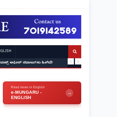
GLISH
ಾ? ಬಾಕ್ಸ್ ಆಫೀಸ್ ಸವಾಲುಗಳು ಹೀಗಿವೆ!
ನಿವೃತ್ತ ನೌಕರರಿಗೆ 'ಸ
Read news in English
e-MUNGARU -
→
ENGLISH