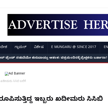
ಿದೇಶ
ಗ್ಲಾಮರ್
ವಿಶೇಷ
E MUNGARU @ SINCE 2017
EN
ಿಲೀಸ್ ಟ್ರೆಂಡ್ ನಡುವೆಯೇ ಶುರುವಾಯ್ತು ಆತಂಕ: ಚಿತ್ರಮಂದಿರಕ್ಕೆ ಪ್ರೇಕ್ಷಕರು ಬರ್ತಾರ
ು ಖದೀಮರು ಸಿಸಿಬಿ ಬಲೆಗೆ
ಪಿಸುತ್ತಿದ್ದ ಇಬ್ಬರು ಖದೀಮರು ಸಿಸಿಬಿ