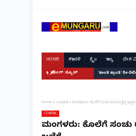
HOME
ಕರಾವಳಿ
ಕ್ರೈಂ
ರಾಜ್ಯ
ದೇಶ ವ
ಬ್ರೇಕಿಂಗ್ ನ್ಯೂಸ್
'ಶಾಂತಿ ಕ್ರಾಂತಿ' ರೀ-ರ
Home
coastal
ಮಂಗಳೂರು: ಕೊಲೆಗೆ ಸಂಚು ರೂಪಿಸುತ್ತಿದ್ದ ಇಬ್ಬರ
COASTAL
ಮಂಗಳೂರು: ಕೊಲೆಗೆ ಸಂಚು ರೂ