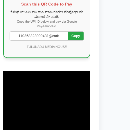
Scan this QR Code to Pay
ಕೆಳಗಿನ ಯುಪಿಐ ಐಡಿ ಕಾಪಿ ಮಾಡಿ ಗೂಗಲ್ ಪೇ/ಫೋನ್ ಪೇ
ಮೂಲಕ ಪೇ ಮಾಡಿ.
Copy the UPI ID below and pay via Google
Pay/PhonePe.
Copy
TULUNADU MEDIA HOUSE