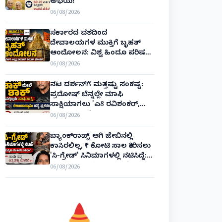
ಅಭಯ!
06/08/2026
ಸರ್ಕಾರದ ವಶದಿಂದ
ದೇವಾಲಯಗಳ ಮುಕ್ತಿಗೆ ಬೃಹತ್
ಆಂದೋಲನ: ವಿಶ್ವ ಹಿಂದೂ ಪರಿಷತ್
ಅಂತರರಾಷ್ಟ್ರೀಯ ಅಧ್ಯಕ್ಷ ಅಲೋಕ್
06/08/2026
ಕುಮಾರ್ ಘೋಷಣೆ!
ನಟ ದರ್ಶನ್‌ಗೆ ಮತ್ತಷ್ಟು ಸಂಕಷ್ಟ:
ಪ್ರದೋಷ್ ಬೆನ್ನಲ್ಲೇ ಮಾಫಿ
ಸಾಕ್ಷಿಯಾಗಲು 'ಎ8 ರವಿಶಂಕರ್,
ಎ10 ವಿನಯ್' ಅರ್ಜಿ!
06/08/2026
ಬ್ಯಾಂಕ್‌ರಾಪ್ಟ್‌ ಆಗಿ ಜೇಬಿನಲ್ಲಿ
ಕಾಸಿರಲಿಲ್ಲ, ₹1 ಕೋಟಿ ಸಾಲ ತೀರಿಸಲು
'ಸಿ-ಗ್ರೇಡ್' ಸಿನಿಮಾಗಳಲ್ಲಿ ನಟಿಸಿದ್ದೆ:
ನಟಿ ಸುಸ್ಮಿತಾ ಮುಖರ್ಜಿ ಕಣ್ಣೀರಿನ
06/08/2026
ಹಣೆಬರಹ!