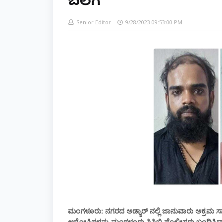
ಬಲೆಗೆ
Senior Editor
9/28/2023 09:53:00 PM
ಮಂಗಳೂರು: ನಗರದ ಅಡ್ಯಾರ್ ನಲ್ಲಿ ಜಾನುವಾರು ಅಕ್ರಮ ಸಾಗ
ಆರೋಪಿಗಳನ್ನು ಮಂಗಳೂರು ಸಿಸಿಬಿ ಪೊಲೀಸರು ಬಂಧಿಸಿದ್ದಾ