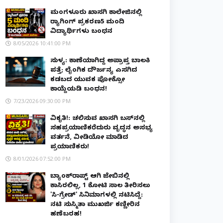
ಮಂಗಳೂರು ಖಾಸಗಿ ಕಾಲೇಜಿನಲ್ಲಿ
ರ‌್ಯಾಗಿಂಗ್ ಪ್ರಕರಣ5 ಮಂದಿ
ವಿದ್ಯಾರ್ಥಿಗಳು ಬಂಧನ
8/05/2026 10:41:00 PM
ಸುಳ್ಯ: ಕಾಣೆಯಾಗಿದ್ದ ಅಪ್ರಾಪ್ತ ಬಾಲಕಿ
ಪತ್ತೆ; ಲೈಂಗಿಕ ದೌರ್ಜನ್ಯ ಎಸಗಿದ
ಕಡಬದ ಯುವಕ ಪೋಕ್ಸೋ
ಕಾಯ್ದೆಯಡಿ ಬಂಧನ!
7/23/2026 09:30:00 PM
ವಿಕೃತಿ!: ಚಲಿಸುವ ಖಾಸಗಿ ಬಸ್‌ನಲ್ಲಿ
ಸಹಪ್ರಯಾಣಿಕರೆದುರು ವೃದ್ಧನ ಅಸಭ್ಯ
ವರ್ತನೆ, ವೀಡಿಯೋ ಮಾಡಿದ
ಪ್ರಯಾಣಿಕರು!
8/01/2026 07:52:00 PM
ಬ್ಯಾಂಕ್‌ರಾಪ್ಟ್‌ ಆಗಿ ಜೇಬಿನಲ್ಲಿ
ಕಾಸಿರಲಿಲ್ಲ, ₹1 ಕೋಟಿ ಸಾಲ ತೀರಿಸಲು
'ಸಿ-ಗ್ರೇಡ್' ಸಿನಿಮಾಗಳಲ್ಲಿ ನಟಿಸಿದ್ದೆ:
ನಟಿ ಸುಸ್ಮಿತಾ ಮುಖರ್ಜಿ ಕಣ್ಣೀರಿನ
ಹಣೆಬರಹ!