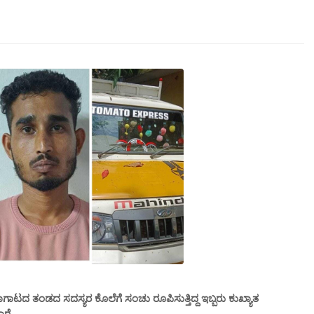
ಾಟದ ತಂಡದ ಸದಸ್ಯರ ಕೊಲೆಗೆ ಸಂಚು ರೂಪಿಸುತ್ತಿದ್ದ ಇಬ್ಬರು ಕುಖ್ಯಾತ
ರೆ.