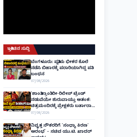
ಇತ್ತೀಚಿನ ಸುದ್ದಿ
ಬೆಂಗಳೂರು: ಪತ್ನಿಯ ಭೀಕರ ಕೊಲೆ
ನಡೆಸಿ ಬಿಹಾರಕ್ಕೆ ಪರಾರಿಯಾಗಿದ್ದ ಪತಿ
ಬಂಧನ
07/08/2026
'ಶಾಂತಿ ಕ್ರಾಂತಿ' ರೀ-ರಿಲೀಸ್ ಟ್ರೆಂಡ್
ನಡುವೆಯೇ ಶುರುವಾಯ್ತು ಆತಂಕ:
ಚಿತ್ರಮಂದಿರಕ್ಕೆ ಪ್ರೇಕ್ಷಕರು ಬರ್ತಾರಾ?
ಬಾಕ್ಸ್ ಆಫೀಸ್ ಸವಾಲುಗಳು
07/08/2026
ಹೀಗಿವೆ!
ನಿವೃತ್ತ ನೌಕರರಿಗೆ 'ಸಂಧ್ಯಾ ಕಿರಣ'
ಆರಂಭ' – ಸಚಿವ ಯು.ಟಿ. ಖಾದರ್