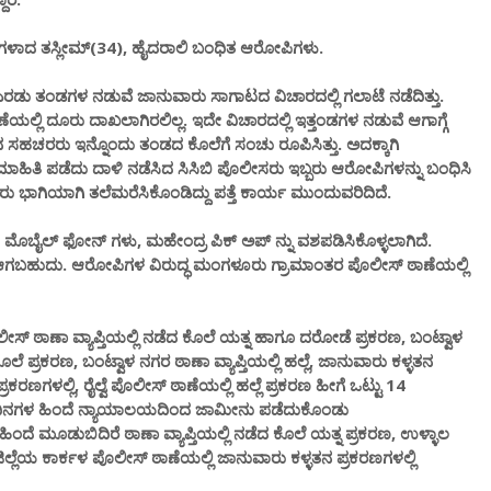
ಿಗಳಾದ ತಸ್ಲೀಮ್(34), ಹೈದರಾಲಿ ಬಂಧಿತ ಆರೋಪಿಗಳು.
ರಡು ತಂಡಗಳ ನಡುವೆ ಜಾನುವಾರು ಸಾಗಾಟದ ವಿಚಾರದಲ್ಲಿ ಗಲಾಟೆ ನಡೆದಿತ್ತು.
ಲ್ಲಿ ದೂರು ದಾಖಲಾಗಿರಲಿಲ್ಲ. ಇದೇ ವಿಚಾರದಲ್ಲಿ ಇತ್ತಂಡಗಳ ನಡುವೆ ಆಗಾಗ್ಗೆ
ಆತನ ಸಹಚರರು ಇನ್ನೊಂದು ತಂಡದ ಕೊಲೆಗೆ ಸಂಚು ರೂಪಿಸಿತ್ತು. ಅದಕ್ಕಾಗಿ
 ಮಾಹಿತಿ ಪಡೆದು ದಾಳಿ ನಡೆಸಿದ ಸಿಸಿಬಿ ಪೊಲೀಸರು ಇಬ್ಬರು ಆರೋಪಿಗಳನ್ನು ಬಂಧಿಸಿ
ವರು ಭಾಗಿಯಾಗಿ ತಲೆಮರೆಸಿಕೊಂಡಿದ್ದು ಪತ್ತೆ ಕಾರ್ಯ ಮುಂದುವರಿದಿದೆ.
ಬೈಲ್ ಫೋನ್ ಗಳು, ಮಹೇಂದ್ರ ಪಿಕ್ ಅಪ್ ನ್ನು ವಶಪಡಿಸಿಕೊಳ್ಳಲಾಗಿದೆ.
. ಆಗಬಹುದು. ಆರೋಪಿಗಳ ವಿರುದ್ಧ ಮಂಗಳೂರು ಗ್ರಾಮಾಂತರ ಪೊಲೀಸ್ ಠಾಣೆಯಲ್ಲಿ
್ ಠಾಣಾ ವ್ಯಾಪ್ತಿಯಲ್ಲಿ ನಡೆದ ಕೊಲೆ ಯತ್ನ ಹಾಗೂ ದರೋಡೆ ಪ್ರಕರಣ, ಬಂಟ್ವಾಳ
ೆ ಪ್ರಕರಣ, ಬಂಟ್ವಾಳ ನಗರ ಠಾಣಾ ವ್ಯಾಪ್ತಿಯಲ್ಲಿ ಹಲ್ಲೆ, ಜಾನುವಾರು ಕಳ್ಳತನ
ರಕರಣಗಳಲ್ಲಿ, ರೈಲ್ವೆ ಪೊಲೀಸ್ ಠಾಣೆಯಲ್ಲಿ ಹಲ್ಲೆ ಪ್ರಕರಣ ಹೀಗೆ ಒಟ್ಟು 14
10 ದಿನಗಳ ಹಿಂದೆ ನ್ಯಾಯಾಲಯದಿಂದ ಜಾಮೀನು ಪಡೆದುಕೊಂಡು
ದೆ ಮೂಡುಬಿದಿರೆ ಠಾಣಾ ವ್ಯಾಪ್ತಿಯಲ್ಲಿ ನಡೆದ ಕೊಲೆ ಯತ್ನ ಪ್ರಕರಣ, ಉಳ್ಳಾಲ
ಲ್ಲೆಯ ಕಾರ್ಕಳ ಪೊಲೀಸ್ ಠಾಣೆಯಲ್ಲಿ ಜಾನುವಾರು ಕಳ್ಳತನ ಪ್ರಕರಣಗಳಲ್ಲಿ