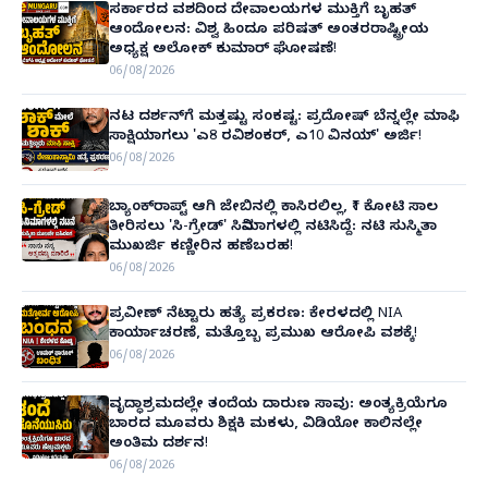
ಸರ್ಕಾರದ ವಶದಿಂದ ದೇವಾಲಯಗಳ ಮುಕ್ತಿಗೆ ಬೃಹತ್
ಆಂದೋಲನ: ವಿಶ್ವ ಹಿಂದೂ ಪರಿಷತ್ ಅಂತರರಾಷ್ಟ್ರೀಯ
ಅಧ್ಯಕ್ಷ ಅಲೋಕ್ ಕುಮಾರ್ ಘೋಷಣೆ!
06/08/2026
ನಟ ದರ್ಶನ್‌ಗೆ ಮತ್ತಷ್ಟು ಸಂಕಷ್ಟ: ಪ್ರದೋಷ್ ಬೆನ್ನಲ್ಲೇ ಮಾಫಿ
ಸಾಕ್ಷಿಯಾಗಲು 'ಎ8 ರವಿಶಂಕರ್, ಎ10 ವಿನಯ್' ಅರ್ಜಿ!
06/08/2026
ಬ್ಯಾಂಕ್‌ರಾಪ್ಟ್‌ ಆಗಿ ಜೇಬಿನಲ್ಲಿ ಕಾಸಿರಲಿಲ್ಲ, ₹1 ಕೋಟಿ ಸಾಲ
ತೀರಿಸಲು 'ಸಿ-ಗ್ರೇಡ್' ಸಿನಿಮಾಗಳಲ್ಲಿ ನಟಿಸಿದ್ದೆ: ನಟಿ ಸುಸ್ಮಿತಾ
ಮುಖರ್ಜಿ ಕಣ್ಣೀರಿನ ಹಣೆಬರಹ!
06/08/2026
ಪ್ರವೀಣ್ ನೆಟ್ಟಾರು ಹತ್ಯೆ ಪ್ರಕರಣ: ಕೇರಳದಲ್ಲಿ NIA
ಕಾರ್ಯಾಚರಣೆ, ಮತ್ತೊಬ್ಬ ಪ್ರಮುಖ ಆರೋಪಿ ವಶಕ್ಕೆ!
06/08/2026
ವೃದ್ಧಾಶ್ರಮದಲ್ಲೇ ತಂದೆಯ ದಾರುಣ ಸಾವು: ಅಂತ್ಯಕ್ರಿಯೆಗೂ
ಬಾರದ ಮೂವರು ಶಿಕ್ಷಕಿ ಮಕಳು, ವಿಡಿಯೋ ಕಾಲಿನಲ್ಲೇ
ಅಂತಿಮ ದರ್ಶನ!
06/08/2026