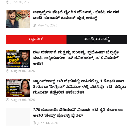
June 18, 2026
ಅಪ್ರಾಪ್ತೆಯ ಮೇಲೆ ಲೈಂಗಿಕ ದೌರ್ಜನ್ಯ- ಬಿಜೆಪಿ ಸಂಸದ
ಬಂಡಿ ಸಂಜಯ್ ಕುಮಾರ್ ಪುತ್ರ ಅರೆಸ್ಟ್
May 18, 2026
ಗ್ಲಾಮರ್
ಜನಪ್ರಿಯ ಸುದ್ದಿ
ನಟ ದರ್ಶನ್‌ಗೆ ಮತ್ತಷ್ಟು ಸಂಕಷ್ಟ: ಪ್ರದೋಷ್ ಬೆನ್ನಲ್ಲೇ
ಮಾಫಿ ಸಾಕ್ಷಿಯಾಗಲು 'ಎ8 ರವಿಶಂಕರ್, ಎ10 ವಿನಯ್'
ಅರ್ಜಿ!
August 06, 2026
ಬ್ಯಾಂಕ್‌ರಾಪ್ಟ್‌ ಆಗಿ ಜೇಬಿನಲ್ಲಿ ಕಾಸಿರಲಿಲ್ಲ, ₹1 ಕೋಟಿ ಸಾಲ
ತೀರಿಸಲು 'ಸಿ-ಗ್ರೇಡ್' ಸಿನಿಮಾಗಳಲ್ಲಿ ನಟಿಸಿದ್ದೆ: ನಟಿ ಸುಸ್ಮಿತಾ
ಮುಖರ್ಜಿ ಕಣ್ಣೀರಿನ ಹಣೆಬರಹ!
August 06, 2026
'370 ರೂಪಾಯಿ ಬಿರಿಯಾನಿ' ವಿವಾದ: ನಟಿ ಕೃತಿ ಕರ್ಬಂದಾ
ಅವರ 'ಸೇವ್ಜ್' ಪೋಸ್ಟ್ ವೈರಲ್
June 14, 2026