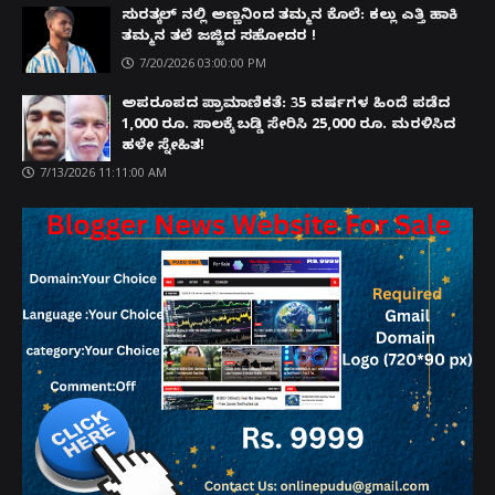
ಸುರತ್ಕಲ್ ನಲ್ಲಿ ಅಣ್ಣನಿಂದ ತಮ್ಮನ ಕೊಲೆ: ಕಲ್ಲು ಎತ್ತಿ ಹಾಕಿ
ತಮ್ಮನ ತಲೆ ಜಜ್ಜಿದ ಸಹೋದರ !
7/20/2026 03:00:00 PM
ಅಪರೂಪದ ಪ್ರಾಮಾಣಿಕತೆ: 35 ವರ್ಷಗಳ ಹಿಂದೆ ಪಡೆದ
1,000 ರೂ. ಸಾಲಕ್ಕೆ ಬಡ್ಡಿ ಸೇರಿಸಿ 25,000 ರೂ. ಮರಳಿಸಿದ
ಹಳೇ ಸ್ನೇಹಿತ!
7/13/2026 11:11:00 AM