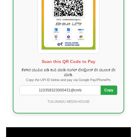
Scan this QR Code to Pay
ಕೆಳಗಿನ ಯುಪಿಐ ಐಡಿ ಕಾಪಿ ಮಾಡಿ ಗೂಗಲ್ ಪೇ/ಫೋನ್ ಪೇ ಮೂಲಕ ಪೇ
ಮಾಡಿ.
Copy the UPI ID below and pay via Google Pay/PhonePe.
Copy
TULUNADU MEDIA HOUSE