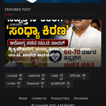
FEATURED POST
FEATURED
ನಿವೃತ್ತ ನೌಕರರಿಗೆ 'ಸಂಧ್ಯಾ ಕಿರಣ' ಆರಂಭ' – ಸಚಿವ
ಯು.ಟಿ. ಖಾದರ್ ಅಭಯ!
Senior Reporter
8/06/2026 08:28:00 PM
coastal
40
national
33
state
33
SPECIAL
86
06
68
60
1
Crime
60
Featured
43
GLAMOUR
32
0
9
3
About
Contact Us
Privacy Policy
Disclaimer