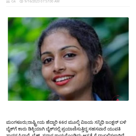
Gk
9/16/2023 07:57:00 AM
ಮಂಗಳೂರು;ರಾಷ್ಟ್ರೀಯ ಹೆದ್ದಾರಿ 66ರ ಮೂಲ್ಕಿ ವಿಜಯ ಸನ್ನಿಧಿ ಜಂಕ್ಷನ್ ಬಳಿ
ಬೈಕ್‌ಗೆ ಕಾರು ಡಿಕ್ಕಿಯಾಗಿ ಬೈಕ್‌ನಲ್ಲಿ ಪ್ರಯಾಣಿಸುತ್ತಿದ್ದ ಸಹಸವಾರೆ ಯುವತಿ
ಸಾವನ್ನಪ್ಪಿದ್ದಾರೆ. ಬೈಕ್ ಸವಾರ ಗಾಯಗೊಂಡಿದ್ದು ಆಸ್ಪತ್ರೆ ಗೆ ದಾಖಲಿಸಲಾಗಿದೆ.