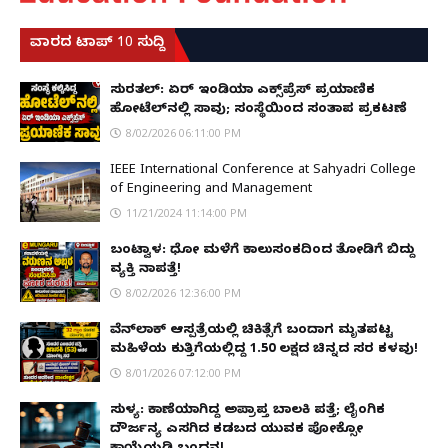
ವಾರದ ಟಾಪ್ 10 ಸುದ್ದಿ
ಸುರತ್ಕಲ್: ಏರ್ ಇಂಡಿಯಾ ಎಕ್ಸ್‌ಪ್ರೆಸ್ ಪ್ರಯಾಣಿಕ
ಹೋಟೆಲ್‌ನಲ್ಲಿ ಸಾವು; ಸಂಸ್ಥೆಯಿಂದ ಸಂತಾಪ ಪ್ರಕಟಣೆ
8/02/2026 06:11:00 PM
IEEE International Conference at Sahyadri College
of Engineering and Management
11/21/2024 11:14:00 PM
ಬಂಟ್ವಾಳ: ಧೋ ಮಳೆಗೆ ಕಾಲುಸಂಕದಿಂದ ತೋಡಿಗೆ ಬಿದ್ದು
ವ್ಯಕ್ತಿ ನಾಪತ್ತೆ!
8/02/2026 12:36:00 PM
ವೆನ್‌ಲಾಕ್ ಆಸ್ಪತ್ರೆಯಲ್ಲಿ ಚಿಕಿತ್ಸೆಗೆ ಬಂದಾಗ ಮೃತಪಟ್ಟ
ಮಹಿಳೆಯ ಕುತ್ತಿಗೆಯಲ್ಲಿದ್ದ ₹1.50 ಲಕ್ಷದ ಚಿನ್ನದ ಸರ ಕಳವು!
8/01/2026 07:12:00 PM
ಸುಳ್ಯ: ಕಾಣೆಯಾಗಿದ್ದ ಅಪ್ರಾಪ್ತ ಬಾಲಕಿ ಪತ್ತೆ; ಲೈಂಗಿಕ
ದೌರ್ಜನ್ಯ ಎಸಗಿದ ಕಡಬದ ಯುವಕ ಪೋಕ್ಸೋ