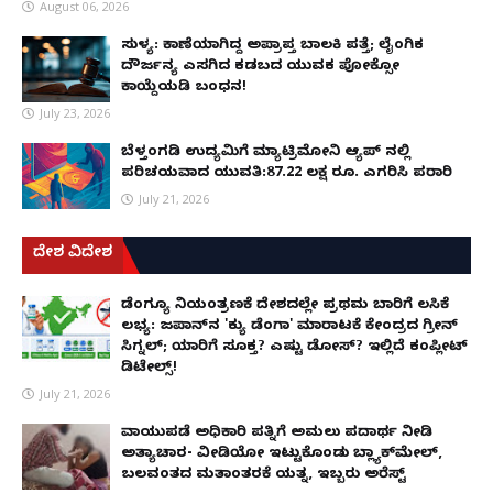
August 06, 2026
ಸುಳ್ಯ: ಕಾಣೆಯಾಗಿದ್ದ ಅಪ್ರಾಪ್ತ ಬಾಲಕಿ ಪತ್ತೆ; ಲೈಂಗಿಕ
ದೌರ್ಜನ್ಯ ಎಸಗಿದ ಕಡಬದ ಯುವಕ ಪೋಕ್ಸೋ
ಕಾಯ್ದೆಯಡಿ ಬಂಧನ!
July 23, 2026
ಬೆಳ್ತಂಗಡಿ ಉದ್ಯಮಿಗೆ ಮ್ಯಾಟ್ರಿಮೋನಿ ಆ್ಯಪ್ ನಲ್ಲಿ
ಪರಿಚಯವಾದ ಯುವತಿ:87.22 ಲಕ್ಷ ರೂ. ಎಗರಿಸಿ ಪರಾರಿ
July 21, 2026
ದೇಶ ವಿದೇಶ
ಡೆಂಗ್ಯೂ ನಿಯಂತ್ರಣಕ್ಕೆ ದೇಶದಲ್ಲೇ ಪ್ರಥಮ ಬಾರಿಗೆ ಲಸಿಕೆ
ಲಭ್ಯ: ಜಪಾನ್‌ನ 'ಕ್ಯು ಡೆಂಗಾ' ಮಾರಾಟಕ್ಕೆ ಕೇಂದ್ರದ ಗ್ರೀನ್
ಸಿಗ್ನಲ್; ಯಾರಿಗೆ ಸೂಕ್ತ? ಎಷ್ಟು ಡೋಸ್? ಇಲ್ಲಿದೆ ಕಂಪ್ಲೀಟ್
ಡಿಟೇಲ್ಸ್!
July 21, 2026
ವಾಯುಪಡೆ ಅಧಿಕಾರಿ ಪತ್ನಿಗೆ ಅಮಲು ಪದಾರ್ಥ ನೀಡಿ
ಅತ್ಯಾಚಾರ- ವೀಡಿಯೋ ಇಟ್ಟುಕೊಂಡು ಬ್ಲ್ಯಾಕ್‌ಮೇಲ್,
ಬಲವಂತದ ಮತಾಂತರಕ್ಕೆ ಯತ್ನ, ಇಬ್ಬರು ಅರೆಸ್ಟ್