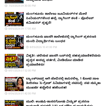
ಕಾಯ್ದೆಯಡಿ ಬಂಧನ!
7/23/2026 09:30:00 PM
ಮಂಗಳೂರು: ಕಾಲೇಜು ಜೂನಿಯರ್‌ಗಳ ಮೇಲೆ
ಸೀನಿಯರ್‌ಗಳಿಂದ ಹಲ್ಲೆ; ರ‌್ಯಾಗಿಂಗ್ ಶಂಕೆ – ಪೊಲೀಸ್
ಕಮಿಷನರ್ ಸ್ಪಷ್ಟನೆ!
8/05/2026 09:17:00 AM
ಮಂಗಳೂರು ಖಾಸಗಿ ಕಾಲೇಜಿನಲ್ಲಿ ರ‌್ಯಾಗಿಂಗ್ ಪ್ರಕರಣ5
ಮಂದಿ ವಿದ್ಯಾರ್ಥಿಗಳು ಬಂಧನ
8/05/2026 10:41:00 PM
ವಿಕೃತಿ!: ಚಲಿಸುವ ಖಾಸಗಿ ಬಸ್‌ನಲ್ಲಿ ಸಹಪ್ರಯಾಣಿಕರೆದುರು
ವೃದ್ಧನ ಅಸಭ್ಯ ವರ್ತನೆ, ವೀಡಿಯೋ ಮಾಡಿದ
ಪ್ರಯಾಣಿಕರು!
8/01/2026 07:52:00 PM
ಬ್ಯಾಂಕ್‌ರಾಪ್ಟ್‌ ಆಗಿ ಜೇಬಿನಲ್ಲಿ ಕಾಸಿರಲಿಲ್ಲ, ₹1 ಕೋಟಿ ಸಾಲ
ತೀರಿಸಲು 'ಸಿ-ಗ್ರೇಡ್' ಸಿನಿಮಾಗಳಲ್ಲಿ ನಟಿಸಿದ್ದೆ: ನಟಿ ಸುಸ್ಮಿತಾ
ಮುಖರ್ಜಿ ಕಣ್ಣೀರಿನ ಹಣೆಬರಹ!
8/06/2026 01:42:00 PM
ಮುಲ್ಕಿ: ಉಡುಪಿ-ಕಾಸರಗೋಡು ವಿದ್ಯುತ್ ಪ್ರಸರಣ