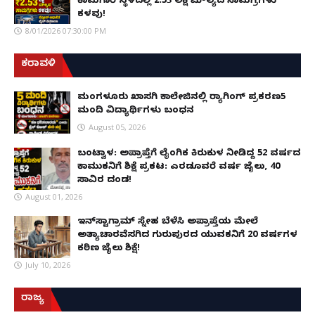
ಕಾಮಗಾರಿ ಸ್ಥಳದಲ್ಲಿ ₹2.53 ಲಕ್ಷ ಮೌಲ್ಯದ ಸಾಮಗ್ರಿಗಳು
ಕಳವು!
8/01/2026 07:30:00 PM
ಕರಾವಳಿ
ಮಂಗಳೂರು ಖಾಸಗಿ ಕಾಲೇಜಿನಲ್ಲಿ ರ‌್ಯಾಗಿಂಗ್ ಪ್ರಕರಣ5
ಮಂದಿ ವಿದ್ಯಾರ್ಥಿಗಳು ಬಂಧನ
August 05, 2026
ಬಂಟ್ವಾಳ: ಅಪ್ರಾಪ್ತೆಗೆ ಲೈಂಗಿಕ ಕಿರುಕುಳ ನೀಡಿದ್ದ 52 ವರ್ಷದ
ಕಾಮುಕನಿಗೆ ಶಿಕ್ಷೆ ಪ್ರಕಟ: ಎರಡೂವರೆ ವರ್ಷ ಜೈಲು, ₹40
ಸಾವಿರ ದಂಡ!
August 01, 2026
ಇನ್‌ಸ್ಟಾಗ್ರಾಮ್ ಸ್ನೇಹ ಬೆಳೆಸಿ ಅಪ್ರಾಪ್ತೆಯ ಮೇಲೆ
ಅತ್ಯಾಚಾರವೆಸಗಿದ ಗುರುಪುರದ ಯುವಕನಿಗೆ 20 ವರ್ಷಗಳ
ಕಠಿಣ ಜೈಲು ಶಿಕ್ಷೆ!
July 10, 2026
ರಾಜ್ಯ