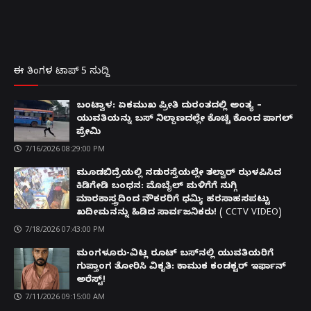
ಈ ತಿಂಗಳ ಟಾಪ್ 5 ಸುದ್ದಿ
ಬಂಟ್ವಾಳ: ಏಕಮುಖ ಪ್ರೀತಿ ದುರಂತದಲ್ಲಿ ಅಂತ್ಯ –
ಯುವತಿಯನ್ನು ಬಸ್ ನಿಲ್ದಾಣದಲ್ಲೇ ಕೊಚ್ಚಿ ಕೊಂದ ಪಾಗಲ್
ಪ್ರೇಮಿ
7/16/2026 08:29:00 PM
ಮೂಡಬಿದ್ರೆಯಲ್ಲಿ ನಡುರಸ್ತೆಯಲ್ಲೇ ತಲ್ವಾರ್ ಝಳಪಿಸಿದ
ಕಿಡಿಗೇಡಿ ಬಂಧನ: ಮೊಬೈಲ್ ಮಳಿಗೆಗೆ ನುಗ್ಗಿ
ಮಾರಕಾಸ್ತ್ರದಿಂದ ನೌಕರರಿಗೆ ಧಮ್ಕಿ; ಹರಸಾಹಸಪಟ್ಟು
ಖದೀಮನನ್ನು ಹಿಡಿದ ಸಾರ್ವಜನಿಕರು! ( CCTV VIDEO)
7/18/2026 07:43:00 PM
ಮಂಗಳೂರು-ವಿಟ್ಲ ರೂಟ್ ಬಸ್‌ನಲ್ಲಿ ಯುವತಿಯರಿಗೆ
ಗುಪ್ತಾಂಗ ತೋರಿಸಿ ವಿಕೃತಿ: ಕಾಮುಕ ಕಂಡಕ್ಟರ್ ಇರ್ಫಾನ್
ಅರೆಸ್ಟ್!
7/11/2026 09:15:00 AM