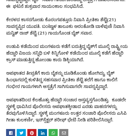
ಈ ಘಟನೆ ಶುಕ್ರವಾರ ಸಾಯಂಕಾಲ ಸಂಭವಿಸಿದೆ.
ಕೇರಳದ ಕಾಸರಗೋಡು ಕೊರಂಗಪತ್ತೂರು ನಿವಾಸಿ ಪ್ರೀತಿಕಾ ಶೆಟ್ಟಿ(21)
ಸಾವನ್ನಪ್ಪಿದ ಯುವತಿ. ಬಂಟ್ವಾಳ ತಾಲೂಕು ಅರಂತೋಡಿ ಬಾಳೆಪುಣಿ ನಿವಾಸಿ
ಮನ್ವಿತ್‌ ರಾಜ್‌ ಶೆಟ್ಟಿ (21) ಗಾಯಗೊಂಡ ಬೈಕ್ ಸವಾರ.
ಉಡುಪಿ ಕಡೆಯಿಂದ ಮಂಗಳೂರು ಕಡೆಗೆ ಬರುತ್ತಿದ್ದ ಬೈಕ್‌ಗೆ ಮೂಲ್ಕಿ ರಾಷ್ಟ್ರೀಯ
ಹೆದ್ದಾರಿ ವಿಜಯ ಸನ್ನಿಧಿ ಬಳಿ ಕಿನ್ನಿಗೋಳಿ ಕಡೆಯಿಂದ ಮೂಲ್ಕಿ ಕಡೆಗೆ ಹೆದ್ದಾರಿ
ಕ್ರಾಸ್ ಮಾಡುತ್ತಿದ್ದ ಹೋಂಡಾ ಕಾರು ಡಿಕ್ಕಿಯಾಗಿದೆ.
ಅಪಘಾತದ ತೀವ್ರತೆಗೆ ಕಾರು ಬೈಕನ್ನು ದೂಡಿಕೊಂಡು ಹೋಗಿದ್ದು, ಬೈಕ್
ಹಿಂಭಾಗದಲ್ಲಿ ಕುಳಿತಿದ್ದ ಸಹಸವಾರ ಪ್ರೀತಿಕಾ ಶೆಟ್ಟಿ ತಲೆಗೆ ಹಾಗೂ ಕಾಲಿಗೆ
ಗಂಭೀರ ಗಾಯಗಳಾಗಿ ಆಸ್ಪತ್ರೆಗೆ ಸಾಗಿಸುವಾಗಲೇ ಸಾವನ್ನಪ್ಪಿದ್ದಾರೆ.
ಅಪಘಾತದಿಂದ ಕೆಲಹೊತ್ತು ಹೆದ್ದಾರಿ ಸಂಚಾರ ಅಸ್ತವ್ಯಸ್ತಗೊಂಡಿತ್ತು. ಕೂಡಲೇ
ಸ್ಥಳಕ್ಕೆ ಧಾವಿಸಿದ ಪೊಲೀಸರು ಅಪಘಾತಕ್ಕೀಡಾದ ಎರಡು ವಾಹನಗಳನ್ನು
ತೆರವುಗೊಳಿಸಿದ್ದಾರೆ. ಸ್ಥಳಕ್ಕೆ ಮಂಗಳೂರು ಉತ್ತರ ಸಂಚಾರಿ ಪೊಲೀಸರು ಎಸಿಪಿ
ಗೀತಾ ಕುಲಕರ್ಣಿ, ಇನ್‌ಸ್ಪೆಕ್ಟರ್ ಶರೀಫ್ ಭೇಟಿ ನೀಡಿ ಪರಿಶೀಲಿಸಿದ್ದಾರೆ.