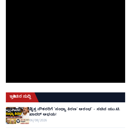
ಇತ್ತೀಚಿನ ಸುದ್ದಿ
ನಿವೃತ್ತ ನೌಕರರಿಗೆ 'ಸಂಧ್ಯಾ ಕಿರಣ' ಆರಂಭ' – ಸಚಿವ ಯು.ಟಿ.
ಖಾದರ್ ಅಭಯ!
06/08/2026