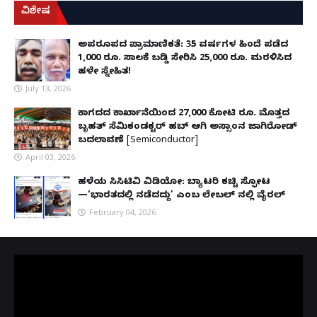
ವಿಶೇಷ
ಅಪರೂಪದ ಪ್ರಾಮಾಣಿಕತೆ: 35 ವರ್ಷಗಳ ಹಿಂದೆ ಪಡೆದ
1,000 ರೂ. ಸಾಲಕ್ಕೆ ಬಡ್ಡಿ ಸೇರಿಸಿ 25,000 ರೂ. ಮರಳಿಸಿದ
ಹಳೇ ಸ್ನೇಹಿತ!
July 13, 2026
ಕಾಗದದ ಕಾರ್ಖಾನೆಯಿಂದ 27,000 ಕೋಟಿ ರೂ. ಮೊತ್ತದ
ಬೃಹತ್ ಸೆಮಿಕಂಡಕ್ಟರ್ ಹಬ್ ಆಗಿ ಅಸ್ಸಾಂನ ಜಾಗಿರೋಡ್
ಬದಲಾವಣೆ [Semiconductor]
April 03, 2026
ಹಳೆಯ ಸಿಸಿಟಿವಿ ವಿಡಿಯೋ: ಬ್ಯಾಟರಿ ಕಚ್ಚಿ ಸ್ಫೋಟ
—‘ಭಾರತದಲ್ಲಿ ನಡೆದದ್ದು’ ಎಂಬ ಲೇಬಲ್ ನಲ್ಲಿ ವೈರಲ್
February 04, 2026