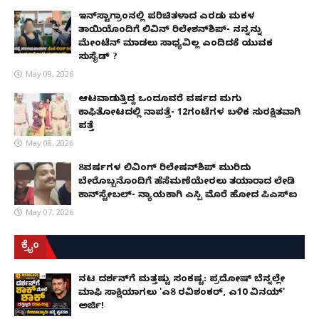
ಇನ್​ಸ್ಟಾಗ್ರಾಂನಲ್ಲಿ ಪರಿಚಿತಳಾದ ಎರಡು ಮಕ್ಕಳ
ತಾಯಿಯೊಂದಿಗೆ ಲಿವಿನ್ ರಿಲೇಶನ್​ಶಿಪ್- ನನ್ನನ್ನು
ಮೇಂಟೆನ್ ಮಾಡಲು ಸಾಧ್ಯವಿಲ್ಲ ಎಂದಿದಕ್ಕೆ ಯುವಕ
ಸುಸೈಡ್ ?
May 09, 2026
ಆಟವಾಡುತ್ತಿದ್ದ ಒಂದೂವರೆ ವರ್ಷದ ಮಗು
ಕಾಫಿತೋಟದಲ್ಲಿ ನಾಪತ್ತೆ- 12ಗಂಟೆಗಳ ಬಳಿಕ ಸುರಕ್ಷಿತವಾಗಿ
ಪತ್ತೆ
May 08, 2026
8ವರ್ಷಗಳ ಲಿವಿಂಗ್‌ ರಿಲೇಷನ್‌ಶಿಪ್ ಮುರಿದು
ಬೇರೊಬ್ಬನೊಂದಿಗೆ ಹೆಸೆಮಣೆಯೇರಲು ತಯಾರಾದ ಲೇಡಿ
ಕಾನ್‌ಸ್ಟೇಬಲ್- ನ್ಯಾಯಕ್ಕಾಗಿ ಎಸ್ಪಿ ಮೊರೆ ಹೋದ ಪಿಎಸ್ಐ
May 07, 2026
ಕ್ರೈಂ
ನಟ ದರ್ಶನ್‌ಗೆ ಮತ್ತಷ್ಟು ಸಂಕಷ್ಟ: ಪ್ರದೋಷ್ ಬೆನ್ನಲ್ಲೇ
ಮಾಫಿ ಸಾಕ್ಷಿಯಾಗಲು 'ಎ8 ರವಿಶಂಕರ್, ಎ10 ವಿನಯ್'
ಅರ್ಜಿ!