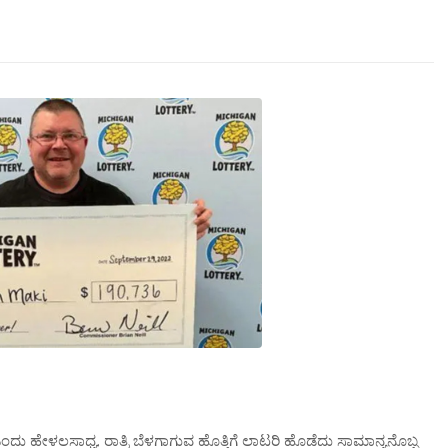
ಎಂದು ಹೇಳಲಸಾಧ್ಯ. ರಾತ್ರಿ ಬೆಳಗಾಗುವ ಹೊತ್ತಿಗೆ ಲಾಟರಿ ಹೊಡೆದು ಸಾಮಾನ್ಯನೊಬ್ಬ