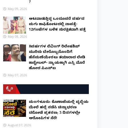
?
May 09, 2026
ಆಟವಾಡುತ್ತಿದ್ದ ಒಂದೂವರೆ ವರ್ಷದ
ಮಗು ಕಾಫಿತೋಟದಲ್ಲಿ ನಾಪತ್ತೆ-
12ಗಂಟೆಗಳ ಬಳಿಕ ಸುರಕ್ಷಿತವಾಗಿ ಪತ್ತೆ
May 08, 2026
8ವರ್ಷಗಳ ಲಿವಿಂಗ್‌ ರಿಲೇಷನ್‌ಶಿಪ್
ಮುರಿದು ಬೇರೊಬ್ಬನೊಂದಿಗೆ
ಹೆಸೆಮಣೆಯೇರಲು ತಯಾರಾದ ಲೇಡಿ
ಕಾನ್‌ಸ್ಟೇಬಲ್- ನ್ಯಾಯಕ್ಕಾಗಿ ಎಸ್ಪಿ ಮೊರೆ
ಹೋದ ಪಿಎಸ್ಐ
May 07, 2026
ಕ್ರೈಂ
ಮಂಗಳೂರು: ಕೊಣಾಜೆಯಲ್ಲಿ ವೃದ್ಧೆಯ
ಮೇಲೆ ಹಲ್ಲೆ ನಡೆಸಿ ಚಿನ್ನಾಭರಣ
ದರೋಡೆ ಪ್ರಕರಣ; 3 ದಿನಗಳಲ್ಲೇ
ಆರೋಪಿಗಳ ಸೆರೆ!
August 07, 2026