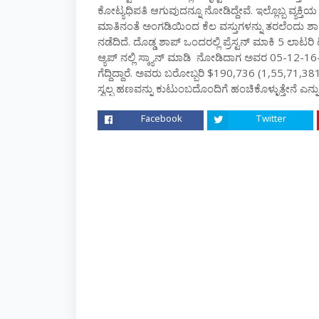
ಕೋಟ್ಯಧಿಪತಿ ಆಗುವುದನ್ನೂ ನೋಡಿದ್ದೇವೆ. ಇಲ್ಲೊಬ್ಬ ವ್ಯಕ್ತ
ಮಾತಿನಂತೆ ಅಂಗಡಿಯಿಂದ ಕೆಲ ವಸ್ತುಗಳನ್ನು ತರಲೆಂದು ಶಾ
ನಡೆದಿದೆ. ದೊಡ್ಡ ಶಾಪ್‌ ಒಂದರಲ್ಲಿ ಪ್ರೆಸ್ಟನ್ ಮಾಕಿ 5 ಲಾಟರಿ ಟ
ಆ್ಯಪ್‌ ನಲ್ಲಿ ಸ್ಕ್ಯಾನ್‌ ಮಾಡಿ ನೋಡಿದಾಗ ಅವರ 05-12-1
ಗೆದ್ದಿದ್ದಾರೆ. ಅವರು ಬರೋಬ್ಬರಿ $190,736 (1,55,71,381 ರ
ಸ್ವಲ್ಪ ಹಣವನ್ನು ಕುಟುಂಬದೊಂದಿಗೆ ಹಂಚಿಕೊಳ್ಳುತ್ತೇನೆ ಎನ್ನುತ್ತ
Facebook
Twitter