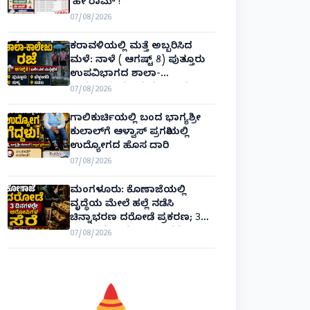
‘ಹೇ ರಾಮ್’!
07/08/2026
ಕರಾವಳಿಯಲ್ಲಿ ಮತ್ತೆ ಅಬ್ಬರಿಸಿದ
ಮಳೆ: ನಾಳೆ ( ಆಗಷ್ಟ್ 8) ಪುತ್ತೂರು
ಉಪವಿಭಾಗದ ಶಾಲಾ-
ಕಾಲೇಜುಗಳಿಗೆ ರಜೆ ಘೋಷಣೆ!
07/08/2026
ಗಾಲಿಕುರ್ಚಿಯಲ್ಲಿ ಬಂದ ಭಾಗ್ಯಶ್ರೀ
ಕುಲಾಲ್‌ಗೆ ಆಳ್ವಾಸ್ ಪ್ರಗತಿಯಲ್ಲಿ
ಉದ್ಯೋಗದ ಹೊಸ ದಾರಿ
07/08/2026
ಮಂಗಳೂರು: ಕೊಣಾಜೆಯಲ್ಲಿ
ವೃದ್ಧೆಯ ಮೇಲೆ ಹಲ್ಲೆ ನಡೆಸಿ
ಚಿನ್ನಾಭರಣ ದರೋಡೆ ಪ್ರಕರಣ; 3
ದಿನಗಳಲ್ಲೇ ಆರೋಪಿಗಳ ಸೆರೆ!
07/08/2026