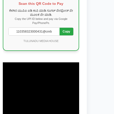
Scan this QR Code to Pay
ಕೆಳಗಿನ ಯುಪಿಐ ಐಡಿ ಕಾಪಿ ಮಾಡಿ ಗೂಗಲ್ ಪೇ/ಫೋನ್ ಪೇ
ಮೂಲಕ ಪೇ ಮಾಡಿ.
Copy the UPI ID below and pay via Google
Pay/PhonePe.
Copy
TULUNADU MEDIA HOUSE