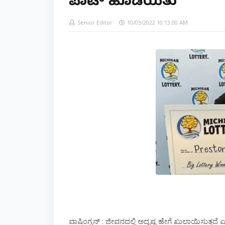
ಪಾಟ್ ಹೊಡೆಯಿತು
Senior Editor
10/03/2022 10:13:00 AM
ವಾಷಿಂಗ್ಟನ್ : ಜೀವನದಲ್ಲಿ ಅದೃಷ್ಟ ಹೇಗೆ ಖುಲಾಯಿಸುತ್ತದೆ 