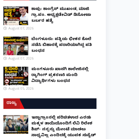
ಕಾಪು: ಕಾಂಗ್ರೆಸ್ ಮುಖಂಡ, ಮಾಜಿ
ಗ್ರಾ.ಪಂ. ಅಧ್ಯಕ್ಷಡೇವಿಡ್ ಡಿಸೋಜಾ
ಬರ್ಬರ ಹತ್ಯೆ
August 07, 2026
ಬೆಂಗಳೂರು: ಪತ್ನಿಯ ಭೀಕರ ಕೊಲೆ
ನಡೆಸಿ ಬಿಹಾರಕ್ಕೆ ಪರಾರಿಯಾಗಿದ್ದ ಪತಿ
ಬಂಧನ
August 07, 2026
ಮಂಗಳೂರು ಖಾಸಗಿ ಕಾಲೇಜಿನಲ್ಲಿ
ರ‌್ಯಾಗಿಂಗ್ ಪ್ರಕರಣ5 ಮಂದಿ
ವಿದ್ಯಾರ್ಥಿಗಳು ಬಂಧನ
August 05, 2026
ರಾಜ್ಯ
ಇನ್​ಸ್ಟಾಗ್ರಾಂನಲ್ಲಿ ಪರಿಚಿತಳಾದ ಎರಡು
ಮಕ್ಕಳ ತಾಯಿಯೊಂದಿಗೆ ಲಿವಿನ್ ರಿಲೇಶನ್​
ಶಿಪ್- ನನ್ನನ್ನು ಮೇಂಟೆನ್ ಮಾಡಲು
ಸಾಧ್ಯವಿಲ್ಲ ಎಂದಿದಕ್ಕೆ ಯುವಕ ಸುಸೈಡ್