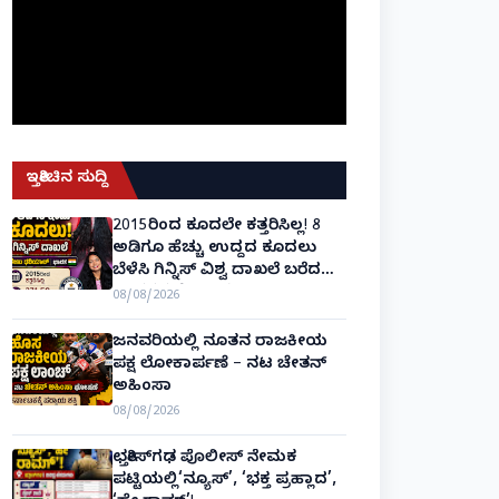
ಇತ್ತೀಚಿನ ಸುದ್ದಿ
2015ರಿಂದ ಕೂದಲೇ ಕತ್ತರಿಸಿಲ್ಲ! 8
ಅಡಿಗೂ ಹೆಚ್ಚು ಉದ್ದದ ಕೂದಲು
ಬೆಳೆಸಿ ಗಿನ್ನಿಸ್ ವಿಶ್ವ ದಾಖಲೆ ಬರೆದ
ಭಾರತದ ರೇಣು ಧರಿಯಾಲ್!
08/08/2026
ಜನವರಿಯಲ್ಲಿ ನೂತನ ರಾಜಕೀಯ
ಪಕ್ಷ ಲೋಕಾರ್ಪಣೆ – ನಟ ಚೇತನ್
ಅಹಿಂಸಾ
08/08/2026
ಛತ್ತೀಸ್‌ಗಢ ಪೊಲೀಸ್ ನೇಮಕ
ಪಟ್ಟಿಯಲ್ಲಿ‘ನ್ಯೂಸ್’, ‘ಭಕ್ತ ಪ್ರಹ್ಲಾದ’,