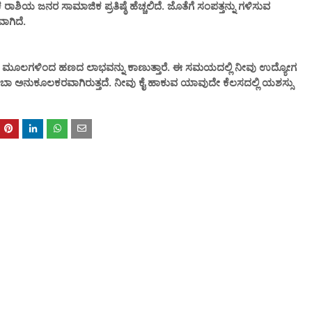
ಿಯ ಜನರ ಸಾಮಾಜಿಕ ಪ್ರತಿಷ್ಠೆ ಹೆಚ್ಚಲಿದೆ. ಜೊತೆಗೆ ಸಂಪತ್ತನ್ನು ಗಳಿಸುವ
ಾಗಿದೆ.
ವಿವಿಧ ಮೂಲಗಳಿಂದ ಹಣದ ಲಾಭವನ್ನು ಕಾಣುತ್ತಾರೆ. ಈ ಸಮಯದಲ್ಲಿ ನೀವು ಉದ್ಯೋಗ
ಬಾ ಅನುಕೂಲಕರವಾಗಿರುತ್ತದೆ. ನೀವು ಕೈ ಹಾಕುವ ಯಾವುದೇ ಕೆಲಸದಲ್ಲಿ ಯಶಸ್ಸು