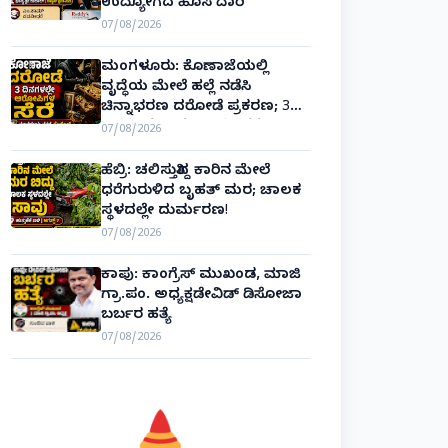
ಉದ್ಯೋಗದ ಹೊಸ ದಾರಿ
07/08/2026
ಮಂಗಳೂರು: ಕೊಣಾಜೆಯಲ್ಲಿ
ವೃದ್ಧೆಯ ಮೇಲೆ ಹಲ್ಲೆ ನಡೆಸಿ
ಚಿನ್ನಾಭರಣ ದರೋಡೆ ಪ್ರಕರಣ; 3
ದಿನಗಳಲ್ಲೇ ಆರೋಪಿಗಳ ಸೆರೆ!
07/08/2026
ಹೆಬ್ರಿ: ಚಲಿಸುತ್ತಿದ್ದ ಕಾರಿನ ಮೇಲೆ
ಧರೆಗುರುಳಿದ ಬೃಹತ್ ಮರ; ಚಾಲಕ
ಸ್ಥಳದಲ್ಲೇ ದುರ್ಮರಣ!
07/08/2026
ಕಾಪು: ಕಾಂಗ್ರೆಸ್ ಮುಖಂಡ, ಮಾಜಿ
ಗ್ರಾ.ಪಂ. ಅಧ್ಯಕ್ಷಡೇವಿಡ್ ಡಿಸೋಜಾ
ಬರ್ಬರ ಹತ್ಯೆ
07/08/2026