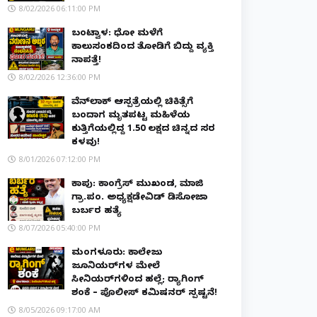
8/02/2026 06:11:00 PM
ಬಂಟ್ವಾಳ: ಧೋ ಮಳೆಗೆ
ಕಾಲುಸಂಕದಿಂದ ತೋಡಿಗೆ ಬಿದ್ದು ವ್ಯಕ್ತಿ
ನಾಪತ್ತೆ!
8/02/2026 12:36:00 PM
ವೆನ್‌ಲಾಕ್ ಆಸ್ಪತ್ರೆಯಲ್ಲಿ ಚಿಕಿತ್ಸೆಗೆ
ಬಂದಾಗ ಮೃತಪಟ್ಟ ಮಹಿಳೆಯ
ಕುತ್ತಿಗೆಯಲ್ಲಿದ್ದ ₹1.50 ಲಕ್ಷದ ಚಿನ್ನದ ಸರ
ಕಳವು!
8/01/2026 07:12:00 PM
ಕಾಪು: ಕಾಂಗ್ರೆಸ್ ಮುಖಂಡ, ಮಾಜಿ
ಗ್ರಾ.ಪಂ. ಅಧ್ಯಕ್ಷಡೇವಿಡ್ ಡಿಸೋಜಾ
ಬರ್ಬರ ಹತ್ಯೆ
8/07/2026 05:40:00 PM
ಮಂಗಳೂರು: ಕಾಲೇಜು
ಜೂನಿಯರ್‌ಗಳ ಮೇಲೆ
ಸೀನಿಯರ್‌ಗಳಿಂದ ಹಲ್ಲೆ; ರ‌್ಯಾಗಿಂಗ್
ಶಂಕೆ – ಪೊಲೀಸ್ ಕಮಿಷನರ್ ಸ್ಪಷ್ಟನೆ!
8/05/2026 09:17:00 AM