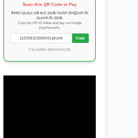
Scan this QR Code to Pay
ಕೆಳಗಿನ ಯುಪಿಐ ಐಡಿ ಕಾಪಿ ಮಾಡಿ ಗೂಗಲ್ ಪೇ/ಫೋನ್ ಪೇ
ಮೂಲಕ ಪೇ ಮಾಡಿ.
Copy the UPI ID below and pay via Google
Pay/PhonePe.
Copy
TULUNADU MEDIA HOUSE