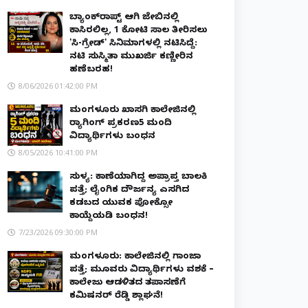
ಬ್ಯಾಂಕ್‌ರಾಪ್ಟ್‌ ಆಗಿ ಜೇಬಿನಲ್ಲಿ
ಕಾಸಿರಲಿಲ್ಲ, ₹1 ಕೋಟಿ ಸಾಲ ತೀರಿಸಲು
'ಸಿ-ಗ್ರೇಡ್' ಸಿನಿಮಾಗಳಲ್ಲಿ ನಟಿಸಿದ್ದೆ:
ನಟಿ ಸುಸ್ಮಿತಾ ಮುಖರ್ಜಿ ಕಣ್ಣೀರಿನ
ಹಣೆಬರಹ!
8/06/2026 01:42:00 PM
ಮಂಗಳೂರು ಖಾಸಗಿ ಕಾಲೇಜಿನಲ್ಲಿ
ರ‌್ಯಾಗಿಂಗ್ ಪ್ರಕರಣ5 ಮಂದಿ
ವಿದ್ಯಾರ್ಥಿಗಳು ಬಂಧನ
8/05/2026 10:41:00 PM
ಸುಳ್ಯ: ಕಾಣೆಯಾಗಿದ್ದ ಅಪ್ರಾಪ್ತ ಬಾಲಕಿ
ಪತ್ತೆ; ಲೈಂಗಿಕ ದೌರ್ಜನ್ಯ ಎಸಗಿದ
ಕಡಬದ ಯುವಕ ಪೋಕ್ಸೋ
ಕಾಯ್ದೆಯಡಿ ಬಂಧನ!
7/23/2026 09:30:00 PM
ಮಂಗಳೂರು: ಕಾಲೇಜಿನಲ್ಲಿ ಗಾಂಜಾ
ಪತ್ತೆ; ಮೂವರು ವಿದ್ಯಾರ್ಥಿಗಳು ವಶಕ್ಕೆ –
ಕಾಲೇಜು ಆಡಳಿತದ ತಪಾಸಣೆಗೆ
ಕಮಿಷನರ್ ರೆಡ್ಡಿ ಶ್ಲಾಘನೆ!