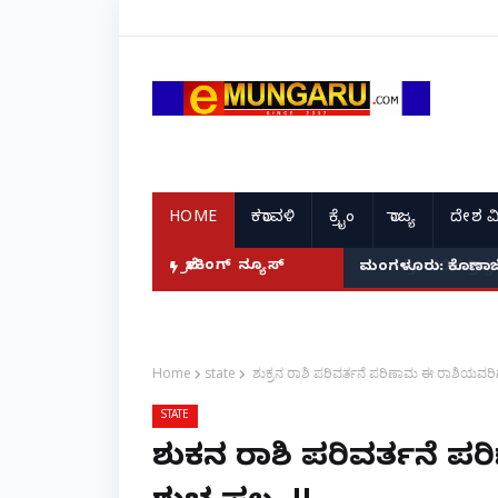
HOME
ಕರಾವಳಿ
ಕ್ರೈಂ
ರಾಜ್ಯ
ದೇಶ ವ
ೇ ಆರೋಪಿಗಳ ಸೆರೆ!
ಬ್ರೇಕಿಂಗ್ ನ್ಯೂಸ್
ಹೆಬ್ರಿ: ಚಲಿಸುತ್ತಿದ್
Home
state
ಶುಕ್ರನ ರಾಶಿ ಪರಿವರ್ತನೆ ಪರಿಣಾಮ ಈ ರಾಶಿಯವರಿಗ
STATE
ಶುಕ್ರನ ರಾಶಿ ಪರಿವರ್ತನೆ