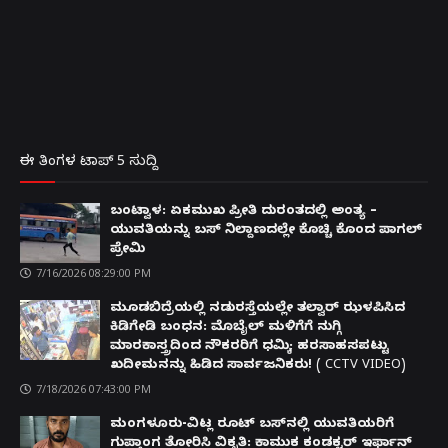
ಈ ತಿಂಗಳ ಟಾಪ್ 5 ಸುದ್ದಿ
ಬಂಟ್ವಾಳ: ಏಕಮುಖ ಪ್ರೀತಿ ದುರಂತದಲ್ಲಿ ಅಂತ್ಯ –
ಯುವತಿಯನ್ನು ಬಸ್ ನಿಲ್ದಾಣದಲ್ಲೇ ಕೊಚ್ಚಿ ಕೊಂದ ಪಾಗಲ್
ಪ್ರೇಮಿ
7/16/2026 08:29:00 PM
ಮೂಡಬಿದ್ರೆಯಲ್ಲಿ ನಡುರಸ್ತೆಯಲ್ಲೇ ತಲ್ವಾರ್ ಝಳಪಿಸಿದ
ಕಿಡಿಗೇಡಿ ಬಂಧನ: ಮೊಬೈಲ್ ಮಳಿಗೆಗೆ ನುಗ್ಗಿ
ಮಾರಕಾಸ್ತ್ರದಿಂದ ನೌಕರರಿಗೆ ಧಮ್ಕಿ; ಹರಸಾಹಸಪಟ್ಟು
ಖದೀಮನನ್ನು ಹಿಡಿದ ಸಾರ್ವಜನಿಕರು! ( CCTV VIDEO)
7/18/2026 07:43:00 PM
ಮಂಗಳೂರು-ವಿಟ್ಲ ರೂಟ್ ಬಸ್‌ನಲ್ಲಿ ಯುವತಿಯರಿಗೆ
ಗುಪ್ತಾಂಗ ತೋರಿಸಿ ವಿಕೃತಿ: ಕಾಮುಕ ಕಂಡಕ್ಟರ್ ಇರ್ಫಾನ್