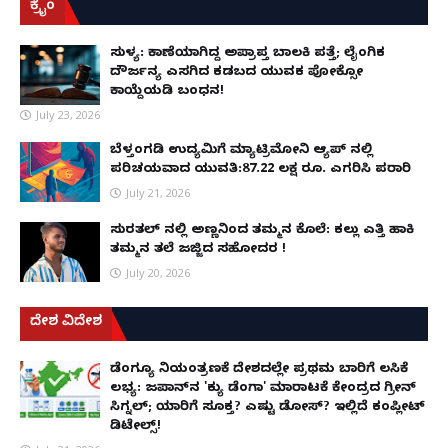
ಕ್ರೈಂ
ಸುಳ್ಯ: ಕಾಣೆಯಾಗಿದ್ದ ಅಪ್ರಾಪ್ತ ಬಾಲಕಿ ಪತ್ತೆ; ಲೈಂಗಿಕ
ದೌರ್ಜನ್ಯ ಎಸಗಿದ ಕಡಬದ ಯುವಕ ಪೋಕ್ಸೋ
ಕಾಯ್ದೆಯಡಿ ಬಂಧನ!
July 23, 2026
ಬೆಳ್ತಂಗಡಿ ಉದ್ಯಮಿಗೆ ಮ್ಯಾಟ್ರಿಮೋನಿ ಆ್ಯಪ್ ನಲ್ಲಿ
ಪರಿಚಯವಾದ ಯುವತಿ:87.22 ಲಕ್ಷ ರೂ. ಎಗರಿಸಿ ಪರಾರಿ
July 21, 2026
ಸುರತ್ಕಲ್ ನಲ್ಲಿ ಅಣ್ಣನಿಂದ ತಮ್ಮನ ಕೊಲೆ: ಕಲ್ಲು ಎತ್ತಿ ಹಾಕಿ
ತಮ್ಮನ ತಲೆ ಜಜ್ಜಿದ ಸಹೋದರ !
July 20, 2026
ದೇಶ ವಿದೇಶ
ಡೆಂಗ್ಯೂ ನಿಯಂತ್ರಣಕ್ಕೆ ದೇಶದಲ್ಲೇ ಪ್ರಥಮ ಬಾರಿಗೆ ಲಸಿಕೆ
ಲಭ್ಯ: ಜಪಾನ್‌ನ 'ಕ್ಯು ಡೆಂಗಾ' ಮಾರಾಟಕ್ಕೆ ಕೇಂದ್ರದ ಗ್ರೀನ್
ಸಿಗ್ನಲ್; ಯಾರಿಗೆ ಸೂಕ್ತ? ಎಷ್ಟು ಡೋಸ್? ಇಲ್ಲಿದೆ ಕಂಪ್ಲೀಟ್
ಡಿಟೇಲ್ಸ್!