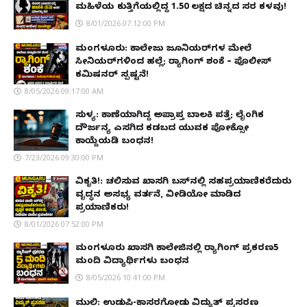
ಮಹಿಳೆಯ ಕುತ್ತಿಗೆಯಲ್ಲಿದ್ದ ₹1.50 ಲಕ್ಷದ ಚಿನ್ನದ ಸರ ಕಳವು!
8/01/2026 07:12:00 PM
ಮಂಗಳೂರು: ಕಾಲೇಜು ಜೂನಿಯರ್‌ಗಳ ಮೇಲೆ
ಸೀನಿಯರ್‌ಗಳಿಂದ ಹಲ್ಲೆ; ರ‌್ಯಾಗಿಂಗ್ ಶಂಕೆ – ಪೊಲೀಸ್
ಕಮಿಷನರ್ ಸ್ಪಷ್ಟನೆ!
8/05/2026 09:17:00 AM
ಸುಳ್ಯ: ಕಾಣೆಯಾಗಿದ್ದ ಅಪ್ರಾಪ್ತ ಬಾಲಕಿ ಪತ್ತೆ; ಲೈಂಗಿಕ
ದೌರ್ಜನ್ಯ ಎಸಗಿದ ಕಡಬದ ಯುವಕ ಪೋಕ್ಸೋ
ಕಾಯ್ದೆಯಡಿ ಬಂಧನ!
7/23/2026 09:30:00 PM
ವಿಕೃತಿ!: ಚಲಿಸುವ ಖಾಸಗಿ ಬಸ್‌ನಲ್ಲಿ ಸಹಪ್ರಯಾಣಿಕರೆದುರು
ವೃದ್ಧನ ಅಸಭ್ಯ ವರ್ತನೆ, ವೀಡಿಯೋ ಮಾಡಿದ
ಪ್ರಯಾಣಿಕರು!
8/01/2026 07:52:00 PM
ಮಂಗಳೂರು ಖಾಸಗಿ ಕಾಲೇಜಿನಲ್ಲಿ ರ‌್ಯಾಗಿಂಗ್ ಪ್ರಕರಣ5
ಮಂದಿ ವಿದ್ಯಾರ್ಥಿಗಳು ಬಂಧನ
8/05/2026 10:41:00 PM
ಮುಲ್ಕಿ: ಉಡುಪಿ-ಕಾಸರಗೋಡು ವಿದ್ಯುತ್ ಪ್ರಸರಣ