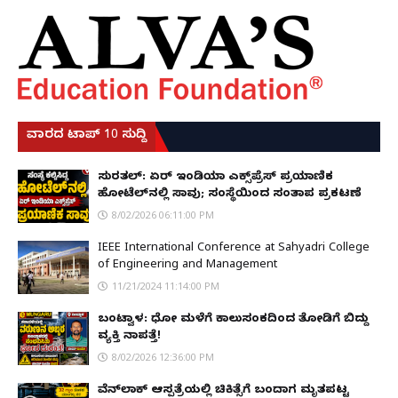
ವಾರದ ಟಾಪ್ 10 ಸುದ್ದಿ
ಸುರತ್ಕಲ್: ಏರ್ ಇಂಡಿಯಾ ಎಕ್ಸ್‌ಪ್ರೆಸ್ ಪ್ರಯಾಣಿಕ
ಹೋಟೆಲ್‌ನಲ್ಲಿ ಸಾವು; ಸಂಸ್ಥೆಯಿಂದ ಸಂತಾಪ ಪ್ರಕಟಣೆ
8/02/2026 06:11:00 PM
IEEE International Conference at Sahyadri College
of Engineering and Management
11/21/2024 11:14:00 PM
ಬಂಟ್ವಾಳ: ಧೋ ಮಳೆಗೆ ಕಾಲುಸಂಕದಿಂದ ತೋಡಿಗೆ ಬಿದ್ದು
ವ್ಯಕ್ತಿ ನಾಪತ್ತೆ!
8/02/2026 12:36:00 PM
ವೆನ್‌ಲಾಕ್ ಆಸ್ಪತ್ರೆಯಲ್ಲಿ ಚಿಕಿತ್ಸೆಗೆ ಬಂದಾಗ ಮೃತಪಟ್ಟ