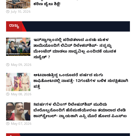
ಕಠಿಣ ಜೈಲು ಶಿಕ್ಷೆ!
July 10, 2026
ರಾಜ್ಯ
ಇನ್​ಸ್ಟಾಗ್ರಾಂನಲ್ಲಿ ಪರಿಚಿತಳಾದ ಎರಡು ಮಕ್ಕಳ
ತಾಯಿಯೊಂದಿಗೆ ಲಿವಿನ್ ರಿಲೇಶನ್​ಶಿಪ್- ನನ್ನನ್ನು
ಮೇಂಟೆನ್ ಮಾಡಲು ಸಾಧ್ಯವಿಲ್ಲ ಎಂದಿದಕ್ಕೆ ಯುವಕ
ಸುಸೈಡ್ ?
May 09, 2026
ಆಟವಾಡುತ್ತಿದ್ದ ಒಂದೂವರೆ ವರ್ಷದ ಮಗು
ಕಾಫಿತೋಟದಲ್ಲಿ ನಾಪತ್ತೆ- 12ಗಂಟೆಗಳ ಬಳಿಕ ಸುರಕ್ಷಿತವಾಗಿ
ಪತ್ತೆ
May 08, 2026
8ವರ್ಷಗಳ ಲಿವಿಂಗ್‌ ರಿಲೇಷನ್‌ಶಿಪ್ ಮುರಿದು
ಬೇರೊಬ್ಬನೊಂದಿಗೆ ಹೆಸೆಮಣೆಯೇರಲು ತಯಾರಾದ ಲೇಡಿ
ಕಾನ್‌ಸ್ಟೇಬಲ್- ನ್ಯಾಯಕ್ಕಾಗಿ ಎಸ್ಪಿ ಮೊರೆ ಹೋದ ಪಿಎಸ್ಐ
May 07, 2026