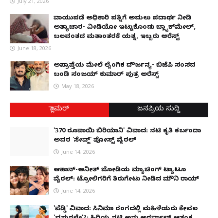
July 21, 2026
ವಾಯುಪಡೆ ಅಧಿಕಾರಿ ಪತ್ನಿಗೆ ಅಮಲು ಪದಾರ್ಥ ನೀಡಿ
ಅತ್ಯಾಚಾರ- ವೀಡಿಯೋ ಇಟ್ಟುಕೊಂಡು ಬ್ಲ್ಯಾಕ್‌ಮೇಲ್,
ಬಲವಂತದ ಮತಾಂತರಕ್ಕೆ ಯತ್ನ, ಇಬ್ಬರು ಅರೆಸ್ಟ್
June 18, 2026
ಅಪ್ರಾಪ್ತೆಯ ಮೇಲೆ ಲೈಂಗಿಕ ದೌರ್ಜನ್ಯ- ಬಿಜೆಪಿ ಸಂಸದ
ಬಂಡಿ ಸಂಜಯ್ ಕುಮಾರ್ ಪುತ್ರ ಅರೆಸ್ಟ್
May 18, 2026
ಗ್ಲಾಮರ್
ಜನಪ್ರಿಯ ಸುದ್ದಿ
'370 ರೂಪಾಯಿ ಬಿರಿಯಾನಿ' ವಿವಾದ: ನಟಿ ಕೃತಿ ಕರ್ಬಂದಾ
ಅವರ 'ಸೇವ್ಜ್' ಪೋಸ್ಟ್ ವೈರಲ್
June 14, 2026
ಆಹಾನ್-ಅನೀತ್ ಜೋಡಿಯ ಮ್ಯಾಚಿಂಗ್ ಟ್ಯಾಟೂ
ವೈರಲ್: ಟ್ರೋಲಿಗರಿಗೆ ತಿರುಗೇಟು ನೀಡಿದ ಮೌನಿ ರಾಯ್
June 14, 2026
'ಪೆಡ್ಡಿ' ವಿವಾದ: ಸಿನಿಮಾ ರಂಗದಲ್ಲಿ ಮಹಿಳೆಯರು ಕೇವಲ