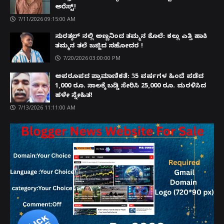
ಅರೆಸ್ಟ್!
7/11/2026 09:15:00 AM
ಸುರತ್ಕಲ್ ನಲ್ಲಿ ಅಣ್ಣನಿಂದ ತಮ್ಮನ ಕೊಲೆ: ಕಲ್ಲು ಎತ್ತಿ ಹಾಕಿ
ತಮ್ಮನ ತಲೆ ಜಜ್ಜಿದ ಸಹೋದರ !
7/20/2026 03:00:00 PM
ಅಪರೂಪದ ಪ್ರಾಮಾಣಿಕತೆ: 35 ವರ್ಷಗಳ ಹಿಂದೆ ಪಡೆದ
1,000 ರೂ. ಸಾಲಕ್ಕೆ ಬಡ್ಡಿ ಸೇರಿಸಿ 25,000 ರೂ. ಮರಳಿಸಿದ
ಹಳೇ ಸ್ನೇಹಿತ!
7/13/2026 11:11:00 AM