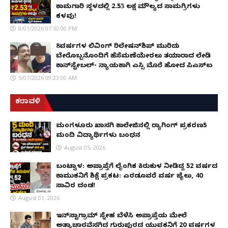
ಕಾಮಗಾರಿ ಸ್ಥಳದಲ್ಲಿ ₹2.53 ಲಕ್ಷ ಮೌಲ್ಯದ ಸಾಮಗ್ರಿಗಳು
ಕಳವು!
8/01/2026 07:30:00 PM
8ವರ್ಷಗಳ ಲಿವಿಂಗ್‌ ರಿಲೇಷನ್‌ಶಿಪ್ ಮುರಿದು
ಬೇರೊಬ್ಬನೊಂದಿಗೆ ಹೆಸೆಮಣೆಯೇರಲು ತಯಾರಾದ ಲೇಡಿ
ಕಾನ್‌ಸ್ಟೇಬಲ್- ನ್ಯಾಯಕ್ಕಾಗಿ ಎಸ್ಪಿ ಮೊರೆ ಹೋದ ಪಿಎಸ್ಐ
5/07/2026 09:23:00 AM
ಕರಾವಳಿ
ಮಂಗಳೂರು ಖಾಸಗಿ ಕಾಲೇಜಿನಲ್ಲಿ ರ‌್ಯಾಗಿಂಗ್ ಪ್ರಕರಣ5
ಮಂದಿ ವಿದ್ಯಾರ್ಥಿಗಳು ಬಂಧನ
August 05, 2026
ಬಂಟ್ವಾಳ: ಅಪ್ರಾಪ್ತೆಗೆ ಲೈಂಗಿಕ ಕಿರುಕುಳ ನೀಡಿದ್ದ 52 ವರ್ಷದ
ಕಾಮುಕನಿಗೆ ಶಿಕ್ಷೆ ಪ್ರಕಟ: ಎರಡೂವರೆ ವರ್ಷ ಜೈಲು, ₹40
ಸಾವಿರ ದಂಡ!
August 01, 2026
ಇನ್‌ಸ್ಟಾಗ್ರಾಮ್ ಸ್ನೇಹ ಬೆಳೆಸಿ ಅಪ್ರಾಪ್ತೆಯ ಮೇಲೆ
ಅತ್ಯಾಚಾರವೆಸಗಿದ ಗುರುಪುರದ ಯುವಕನಿಗೆ 20 ವರ್ಷಗಳ