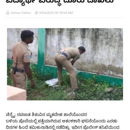
ವಿದ್ಯಾರ್ಥಿ ವಿರುದ್ಧ ದೂರು ದಾಖಲು
Senior Editor
9/06/2022 09:18:00 AM
ಚೆನ್ನೈ: ನವಜಾತ ಶಿಶುವಿನ ಮೃತದೇಹ ಶಾಲೆಯೊಂದರ
ಬಳಿಯ ಪೊದೆಯಲ್ಲಿ ಪತ್ತೆಯಾಗಿರುವ ಆತಂಕಕಾರಿ ಘಟನೆಯೊಂದು ಎರಡು
ದಿನಗಳ ಹಿಂದೆ ತಮಿಳುನಾಡಿನಲ್ಲಿ ನಡೆದಿತ್ತು. ಇದೀಗ ಪೊಲೀಸ್ ತನಿಖೆಯಿಂದ