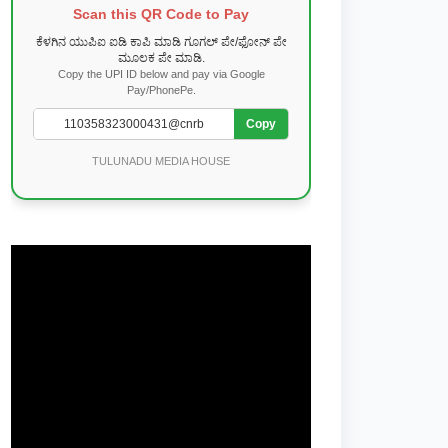
Scan this QR Code to Pay
ಕೆಳಗಿನ ಯುಪಿಐ ಐಡಿ ಕಾಪಿ ಮಾಡಿ ಗೂಗಲ್ ಪೇ/ಫೋನ್ ಪೇ
ಮೂಲಕ ಪೇ ಮಾಡಿ.
Copy the UPI ID below and pay via Google
Pay/PhonePe.
Copy
TULUNADU MEDIA HOUSE