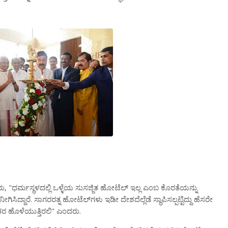
, "
ು
ಧರ್ಮಸ್ಥಳದಲ್ಲಿ
ಒಳ್ಳೆಯ
ಸುಸಜ್ಜಿತ
ಹೋಟೆಲ್
ಇಲ್ಲ
ಎಂಬ
ಕೊರತೆಯನ್ನು
.
ನೀಗಿಸಿದ್ದಾರೆ
ಸಾಗರರತ್ನ
ಹೋಟೆಲ್
ಗಳು
ಇಡೀ
ದೇಶದೆಲ್ಲೆಡೆ
ಸ್ಥಾಪಿಸಲ್ಪಟ್ಟಿದ್ದು
ಹೆಸರೇ
"
.
ತರ
ಹೊಳೆಯುತ್ತಿರಲಿ
ಎಂದರು