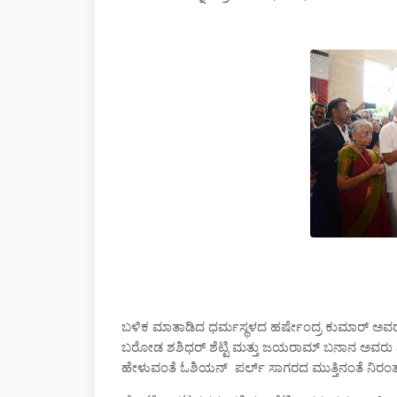
ಬಳಿಕ
ಮಾತಾಡಿದ
ಧರ್ಮಸ್ಥಳದ
ಹರ್ಷೇಂದ್ರ
ಕುಮಾರ್
ಅವರ
ಬರೋಡ
ಶಶಿಧರ್
ಶೆಟ್ಟಿ
ಮತ್ತು
ಜಯರಾಮ್
ಬನಾನ
ಅವರು
ಹೇಳುವಂತೆ
ಓಶಿಯನ್
ಪರ್ಲ್
ಸಾಗರದ
ಮುತ್ತಿನಂತೆ
ನಿರಂ