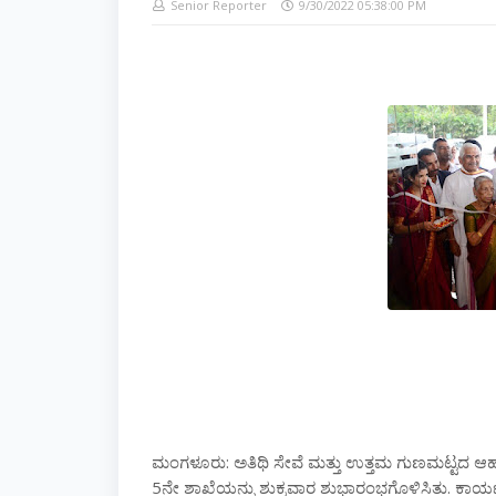
Senior Reporter
9/30/2022 05:38:00 PM
:
ಮಂಗಳೂರು
ಅತಿಥಿ
ಸೇವೆ
ಮತ್ತು
ಉತ್ತಮ
ಗುಣಮಟ್ಟದ
ಆಹ
5
.
ನೇ
ಶಾಖೆಯನ್ನು
ಶುಕ್ರವಾರ
ಶುಭಾರಂಭಗೊಳಿಸಿತು
ಕಾರ್ಯ