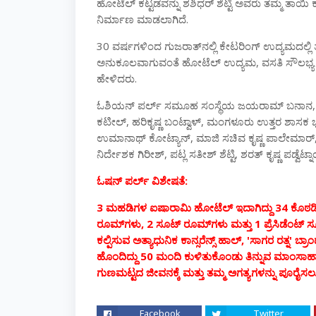
ಹೋಟೆಲ್
ಕಟ್ಟಡವನ್ನು
ಶಶಿಧರ್
ಶೆಟ್ಟಿ
ಅವರು
ತಮ್ಮ
ತಾಯಿ
.
ನಿರ್ಮಾಣ
ಮಾಡಲಾಗಿದೆ
30
ವರ್ಷಗಳಿಂದ
ಗುಜರಾತ್
ನಲ್ಲಿ
ಕೇಟರಿಂಗ್
ಉದ್ಯಮದಲ್ಲಿ
,
ಅನುಕೂಲವಾಗುವಂತೆ
ಹೋಟೆಲ್
ಉದ್ಯಮ
ವಸತಿ
ಸೌಲಭ್ಯ
.
ಹೇಳಿದರು
ಓಶಿಯನ್
ಪರ್ಲ್
ಸಮೂಹ
ಸಂಸ್ಥೆಯ
ಜಯರಾಮ್
ಬನಾನ
,
,
ಕಟೀಲ್
ಹರಿಕೃಷ್ಣ
ಬಂಟ್ವಾಳ್
ಮಂಗಳೂರು
ಉತ್ತರ
ಶಾಸಕ
,
ಉಮಾನಾಥ್
ಕೋಟ್ಯಾನ್
ಮಾಜಿ
ಸಚಿವ
ಕೃಷ್ಣ
ಪಾಲೇಮಾರ್
,
,
ನಿರ್ದೇಶಕ
ಗಿರೀಶ್
ಪಟ್ಲ
ಸತೀಶ್
ಶೆಟ್ಟಿ
ಶರತ್
ಕೃಷ್ಣ
ಪಡ್ವೆಟ್
:
ಓಷನ್
ಪರ್ಲ್
ವಿಶೇಷತೆ
3
34
ಮಹಡಿಗಳ
ಐಷಾರಾಮಿ
ಹೋಟೆಲ್
ಇದಾಗಿದ್ದು
ಕೊಠಡಿ
, 2
1
ರೂಮ್
ಗಳು
ಸೂಟ್
ರೂಮ್
ಗಳು
ಮತ್ತು
ಪ್ರೆಸಿಡೆಂಟ್
ಸ
, '
'
ಕಲ್ಪಿಸುವ
ಅತ್ಯಾಧುನಿಕ
ಕಾನ್ಸರೆನ್ಸ್
ಹಾಲ್
ಸಾಗರ
ರತ್ನ
ಬ್ರಾಂ
50
ಹೊಂದಿದ್ದು
ಮಂದಿ
ಕುಳಿತುಕೊಂಡು
ತಿನ್ನುವ
ಮಾಂಸಾಹಾ
ಗುಣಮಟ್ಟದ
ಜೀವನಕ್ಕೆ
ಮತ್ತು
ತಮ್ಮ
ಅಗತ್ಯಗಳನ್ನು
ಪೂರೈಸ
Facebook
Twitter