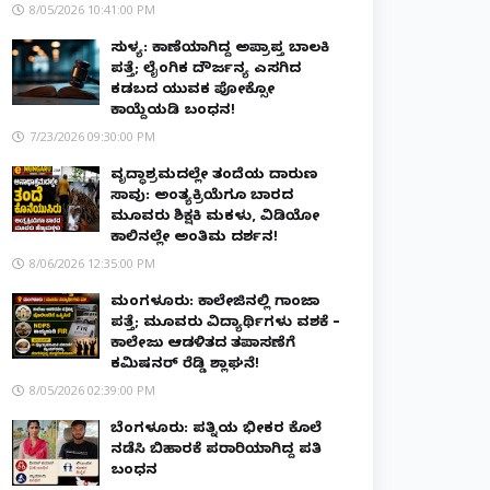
8/05/2026 10:41:00 PM
ಸುಳ್ಯ: ಕಾಣೆಯಾಗಿದ್ದ ಅಪ್ರಾಪ್ತ ಬಾಲಕಿ
ಪತ್ತೆ; ಲೈಂಗಿಕ ದೌರ್ಜನ್ಯ ಎಸಗಿದ
ಕಡಬದ ಯುವಕ ಪೋಕ್ಸೋ
ಕಾಯ್ದೆಯಡಿ ಬಂಧನ!
7/23/2026 09:30:00 PM
ವೃದ್ಧಾಶ್ರಮದಲ್ಲೇ ತಂದೆಯ ದಾರುಣ
ಸಾವು: ಅಂತ್ಯಕ್ರಿಯೆಗೂ ಬಾರದ
ಮೂವರು ಶಿಕ್ಷಕಿ ಮಕಳು, ವಿಡಿಯೋ
ಕಾಲಿನಲ್ಲೇ ಅಂತಿಮ ದರ್ಶನ!
8/06/2026 12:35:00 PM
ಮಂಗಳೂರು: ಕಾಲೇಜಿನಲ್ಲಿ ಗಾಂಜಾ
ಪತ್ತೆ; ಮೂವರು ವಿದ್ಯಾರ್ಥಿಗಳು ವಶಕ್ಕೆ –
ಕಾಲೇಜು ಆಡಳಿತದ ತಪಾಸಣೆಗೆ
ಕಮಿಷನರ್ ರೆಡ್ಡಿ ಶ್ಲಾಘನೆ!
8/05/2026 02:39:00 PM
ಬೆಂಗಳೂರು: ಪತ್ನಿಯ ಭೀಕರ ಕೊಲೆ
ನಡೆಸಿ ಬಿಹಾರಕ್ಕೆ ಪರಾರಿಯಾಗಿದ್ದ ಪತಿ
ಬಂಧನ