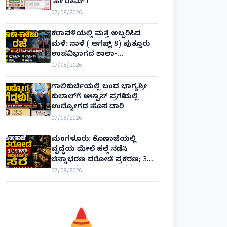
‘ಹೇ ರಾಮ್’!
07/08/2026
ಕರಾವಳಿಯಲ್ಲಿ ಮತ್ತೆ ಅಬ್ಬರಿಸಿದ
ಮಳೆ: ನಾಳೆ ( ಆಗಷ್ಟ್ 8) ಪುತ್ತೂರು
ಉಪವಿಭಾಗದ ಶಾಲಾ-
ಕಾಲೇಜುಗಳಿಗೆ ರಜೆ ಘೋಷಣೆ!
07/08/2026
ಗಾಲಿಕುರ್ಚಿಯಲ್ಲಿ ಬಂದ ಭಾಗ್ಯಶ್ರೀ
ಕುಲಾಲ್‌ಗೆ ಆಳ್ವಾಸ್ ಪ್ರಗತಿಯಲ್ಲಿ
ಉದ್ಯೋಗದ ಹೊಸ ದಾರಿ
07/08/2026
ಮಂಗಳೂರು: ಕೊಣಾಜೆಯಲ್ಲಿ
ವೃದ್ಧೆಯ ಮೇಲೆ ಹಲ್ಲೆ ನಡೆಸಿ
ಚಿನ್ನಾಭರಣ ದರೋಡೆ ಪ್ರಕರಣ; 3
ದಿನಗಳಲ್ಲೇ ಆರೋಪಿಗಳ ಸೆರೆ!
07/08/2026