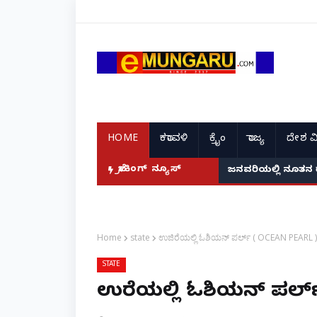
HOME
ಕರಾವಳಿ
ಕ್ರೈಂ
ರಾಜ್ಯ
ದೇಶ ವ
ದ ಭಾರತದ ರೇಣು ಧರಿಯಾಲ್!
ಬ್ರೇಕಿಂಗ್ ನ್ಯೂಸ್
ಜನವರಿಯಲ್ಲಿ ನೂತನ 
Home
state
ಉಜಿರೆಯಲ್ಲಿ ಓಶಿಯನ್ ಪರ್ಲ್ ( OCEAN PEARL 
STATE
ಉಜಿರೆಯಲ್ಲಿ ಓಶಿಯನ್ ಪರ್