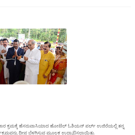
ಾರ
ಕ್ರಮಕ್ಕೆ
ಹೆಸರುವಾಸಿಯಾದ
ಹೋಟೆಲ್
ಓಶಿಯನ್
ಪರ್ಲ್
ಉಜಿರೆಯಲ್ಲಿ
ತನ್ನ
.
ಕ್ರಮವನ್ನು
ದೀಪ
ಬೆಳಗಿಸುವ
ಮೂಲಕ
ಉದ್ಘಾಟಿಸಲಾಯಿತು