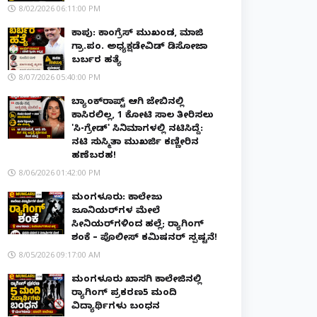
8/02/2026 06:11:00 PM
ಕಾಪು: ಕಾಂಗ್ರೆಸ್ ಮುಖಂಡ, ಮಾಜಿ
ಗ್ರಾ.ಪಂ. ಅಧ್ಯಕ್ಷಡೇವಿಡ್ ಡಿಸೋಜಾ
ಬರ್ಬರ ಹತ್ಯೆ
8/07/2026 05:40:00 PM
ಬ್ಯಾಂಕ್‌ರಾಪ್ಟ್‌ ಆಗಿ ಜೇಬಿನಲ್ಲಿ
ಕಾಸಿರಲಿಲ್ಲ, ₹1 ಕೋಟಿ ಸಾಲ ತೀರಿಸಲು
'ಸಿ-ಗ್ರೇಡ್' ಸಿನಿಮಾಗಳಲ್ಲಿ ನಟಿಸಿದ್ದೆ:
ನಟಿ ಸುಸ್ಮಿತಾ ಮುಖರ್ಜಿ ಕಣ್ಣೀರಿನ
ಹಣೆಬರಹ!
8/06/2026 01:42:00 PM
ಮಂಗಳೂರು: ಕಾಲೇಜು
ಜೂನಿಯರ್‌ಗಳ ಮೇಲೆ
ಸೀನಿಯರ್‌ಗಳಿಂದ ಹಲ್ಲೆ; ರ‌್ಯಾಗಿಂಗ್
ಶಂಕೆ – ಪೊಲೀಸ್ ಕಮಿಷನರ್ ಸ್ಪಷ್ಟನೆ!
8/05/2026 09:17:00 AM
ಮಂಗಳೂರು ಖಾಸಗಿ ಕಾಲೇಜಿನಲ್ಲಿ
ರ‌್ಯಾಗಿಂಗ್ ಪ್ರಕರಣ5 ಮಂದಿ
ವಿದ್ಯಾರ್ಥಿಗಳು ಬಂಧನ