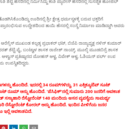
ಕಾಶಿ
ಶೆಟ್ಟಿ
ಹೆಸರಿನಲ್ಲಿ
ನಿರ್ಮಿಸಿದ್ದು
ಕಾಶಿ
ಪ್ಯಾಲೇಸ್
ಹೆಸರಿನಲ್ಲಿ
ಸುಸಜ್ಜಿತ
ಹೋಟೆಲ್
ತೊಡಗಿಸಿಕೊಂಡಿದ್ದು
ಊರಿನಲ್ಲಿ
ಶ್ರೀ
ಕ್ಷೇತ್ರ
ಧರ್ಮಸ್ಥಳಕ್ಕೆ
ಬರುವ
ಭಕ್ತರಿಗೆ
ಪ್ರಾರಂಭಿಸುವ
ಉದ್ದೇಶದಿಂದ
ತಾಯಿ
ಹೆಸರಲ್ಲಿ
ಸಂಸ್ಥೆ
ನಿರ್ಮಾಣ
ಮಾಡಿದ್ದಾಗಿ
ಅವರು
,
,
ಆರೆಸ್ಸೆಸ್
ಮುಖಂಡ
ಕಲ್ಲಡ್ಕ
ಪ್ರಭಾಕರ್
ಭಟ್
ಬಿಜೆಪಿ
ರಾಜ್ಯಾಧ್ಯಕ್ಷ
ನಳಿನ್
ಕುಮಾರ್
.,
,
ಭರತ್
ಶೆಟ್ಟಿ
ವೈ
ಬಂಟ್ವಾಳ
ಶಾಸಕ
ರಾಜೇಶ್
ನಾಯ್ಕ್
ಮೂಲ್ಕಿ
ಮೂಡಬಿದ್ರೆ
ಶಾಸಕ
,
,
,
ಆಳ್ವಾಸ್
ಪ್ರತಿಷ್ಠಾನದ
ಮೋಹನ್
ಆಳ್ವ
ವಿವೇಕ್
ಆಳ್ವ
ಓಶಿಯನ್
ಪರ್ಲ್
ಉಪ
.
ನಾಯ
ಉಪಸ್ಥಿತರಿದ್ದರು
.
34
, 31
ಗಳನ್ನು
ಹೊಂದಿದೆ
ಇದರಲ್ಲಿ
ರೂಮ್
ಗಳಿದ್ದು
ಎಕ್ಸಿಕ್ಯೂಟಿವ್
ಸೂಟ್
. '
'
200
ೂಟ್
ರೂಮ್
ಅನ್ನು
ಹೊಂದಿದೆ
ಪೆಸಿಫಿಕ್
ನಲ್ಲಿ
ಸುಮಾರು
ಜನರಿಗೆ
ಅವಕಾಶ
140
ಡ್
ಸಸ್ಯಾಹಾರಿ
ರೆಸ್ಟೋರೆಂಟ್
ಮಂದಿಯ
ಆಸನ
ವ್ಯವಸ್ಥೆಯ
ಸಾಮರ್ಥ್ಯ
.
ರಿ
ರೆಸ್ಟೋರೆಂಟ್
ಕೋರಲ್
ಅನ್ನು
ಹೊಂದಿದೆ
ಇಂದಿನ
ಪೀಳಿಗೆಯ
ಜನರ
.
ಲೂ
ಇಲ್ಲಿ
ಅವಕಾಶವಿದೆ