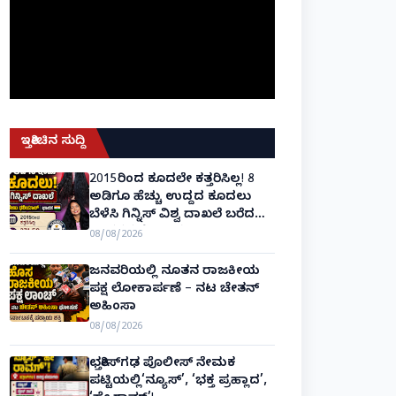
ಇತ್ತೀಚಿನ ಸುದ್ದಿ
2015ರಿಂದ ಕೂದಲೇ ಕತ್ತರಿಸಿಲ್ಲ! 8
ಅಡಿಗೂ ಹೆಚ್ಚು ಉದ್ದದ ಕೂದಲು
ಬೆಳೆಸಿ ಗಿನ್ನಿಸ್ ವಿಶ್ವ ದಾಖಲೆ ಬರೆದ
ಭಾರತದ ರೇಣು ಧರಿಯಾಲ್!
08/08/2026
ಜನವರಿಯಲ್ಲಿ ನೂತನ ರಾಜಕೀಯ
ಪಕ್ಷ ಲೋಕಾರ್ಪಣೆ – ನಟ ಚೇತನ್
ಅಹಿಂಸಾ
08/08/2026
ಛತ್ತೀಸ್‌ಗಢ ಪೊಲೀಸ್ ನೇಮಕ
ಪಟ್ಟಿಯಲ್ಲಿ‘ನ್ಯೂಸ್’, ‘ಭಕ್ತ ಪ್ರಹ್ಲಾದ’,