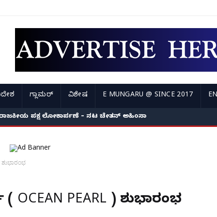
ಿದೇಶ
ಗ್ಲಾಮರ್
ವಿಶೇಷ
E MUNGARU @ SINCE 2017
EN
ರಾಜಕೀಯ ಪಕ್ಷ ಲೋಕಾರ್ಪಣೆ – ನಟ ಚೇತನ್ ಅಹಿಂಸಾ
) ಶುಭಾರಂಭ
ಲ್ ( OCEAN PEARL ) ಶುಭಾರಂಭ