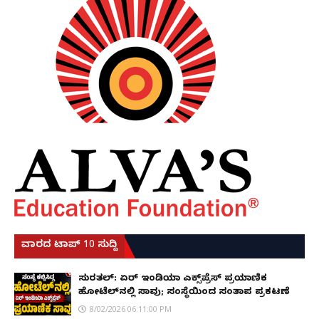
ವಾರದ ಟಾಪ್ 10 ಸುದ್ದಿ
ಸುರತ್ಕಲ್: ಏರ್ ಇಂಡಿಯಾ ಎಕ್ಸ್‌ಪ್ರೆಸ್ ಪ್ರಯಾಣಿಕ
ಹೋಟೆಲ್‌ನಲ್ಲಿ ಸಾವು; ಸಂಸ್ಥೆಯಿಂದ ಸಂತಾಪ ಪ್ರಕಟಣೆ
8/02/2026 06:11:00 PM