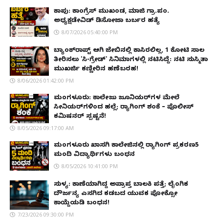
ಕಾಪು: ಕಾಂಗ್ರೆಸ್ ಮುಖಂಡ, ಮಾಜಿ ಗ್ರಾ.ಪಂ.
ಅಧ್ಯಕ್ಷಡೇವಿಡ್ ಡಿಸೋಜಾ ಬರ್ಬರ ಹತ್ಯೆ
8/07/2026 05:40:00 PM
ಬ್ಯಾಂಕ್‌ರಾಪ್ಟ್‌ ಆಗಿ ಜೇಬಿನಲ್ಲಿ ಕಾಸಿರಲಿಲ್ಲ, ₹1 ಕೋಟಿ ಸಾಲ
ತೀರಿಸಲು 'ಸಿ-ಗ್ರೇಡ್' ಸಿನಿಮಾಗಳಲ್ಲಿ ನಟಿಸಿದ್ದೆ: ನಟಿ ಸುಸ್ಮಿತಾ
ಮುಖರ್ಜಿ ಕಣ್ಣೀರಿನ ಹಣೆಬರಹ!
8/06/2026 01:42:00 PM
ಮಂಗಳೂರು: ಕಾಲೇಜು ಜೂನಿಯರ್‌ಗಳ ಮೇಲೆ
ಸೀನಿಯರ್‌ಗಳಿಂದ ಹಲ್ಲೆ; ರ‌್ಯಾಗಿಂಗ್ ಶಂಕೆ – ಪೊಲೀಸ್
ಕಮಿಷನರ್ ಸ್ಪಷ್ಟನೆ!
8/05/2026 09:17:00 AM
ಮಂಗಳೂರು ಖಾಸಗಿ ಕಾಲೇಜಿನಲ್ಲಿ ರ‌್ಯಾಗಿಂಗ್ ಪ್ರಕರಣ5
ಮಂದಿ ವಿದ್ಯಾರ್ಥಿಗಳು ಬಂಧನ
8/05/2026 10:41:00 PM
ಸುಳ್ಯ: ಕಾಣೆಯಾಗಿದ್ದ ಅಪ್ರಾಪ್ತ ಬಾಲಕಿ ಪತ್ತೆ; ಲೈಂಗಿಕ
ದೌರ್ಜನ್ಯ ಎಸಗಿದ ಕಡಬದ ಯುವಕ ಪೋಕ್ಸೋ
ಕಾಯ್ದೆಯಡಿ ಬಂಧನ!
7/23/2026 09:30:00 PM