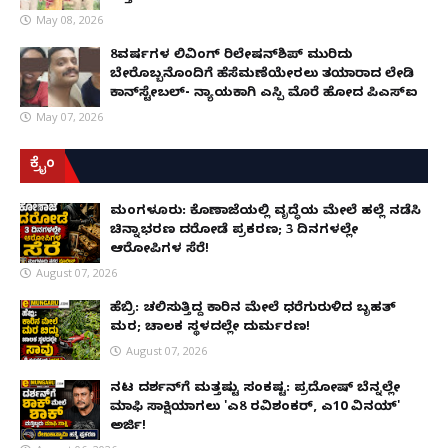
May 08, 2026
8ವರ್ಷಗಳ ಲಿವಿಂಗ್‌ ರಿಲೇಷನ್‌ಶಿಪ್ ಮುರಿದು
ಬೇರೊಬ್ಬನೊಂದಿಗೆ ಹೆಸೆಮಣೆಯೇರಲು ತಯಾರಾದ ಲೇಡಿ
ಕಾನ್‌ಸ್ಟೇಬಲ್- ನ್ಯಾಯಕ್ಕಾಗಿ ಎಸ್ಪಿ ಮೊರೆ ಹೋದ ಪಿಎಸ್ಐ
May 07, 2026
ಕ್ರೈಂ
ಮಂಗಳೂರು: ಕೊಣಾಜೆಯಲ್ಲಿ ವೃದ್ಧೆಯ ಮೇಲೆ ಹಲ್ಲೆ ನಡೆಸಿ
ಚಿನ್ನಾಭರಣ ದರೋಡೆ ಪ್ರಕರಣ; 3 ದಿನಗಳಲ್ಲೇ
ಆರೋಪಿಗಳ ಸೆರೆ!
August 07, 2026
ಹೆಬ್ರಿ: ಚಲಿಸುತ್ತಿದ್ದ ಕಾರಿನ ಮೇಲೆ ಧರೆಗುರುಳಿದ ಬೃಹತ್
ಮರ; ಚಾಲಕ ಸ್ಥಳದಲ್ಲೇ ದುರ್ಮರಣ!
August 07, 2026
ನಟ ದರ್ಶನ್‌ಗೆ ಮತ್ತಷ್ಟು ಸಂಕಷ್ಟ: ಪ್ರದೋಷ್ ಬೆನ್ನಲ್ಲೇ
ಮಾಫಿ ಸಾಕ್ಷಿಯಾಗಲು 'ಎ8 ರವಿಶಂಕರ್, ಎ10 ವಿನಯ್'
ಅರ್ಜಿ!