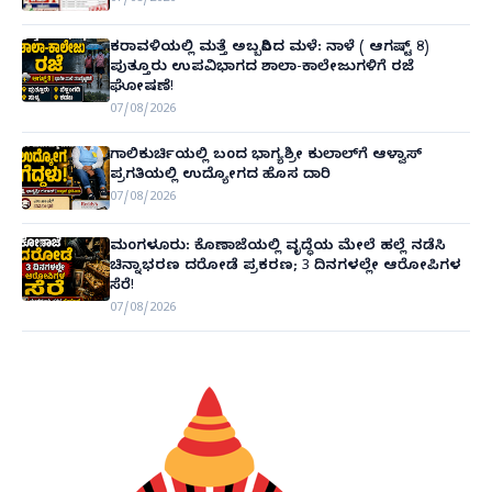
ಕರಾವಳಿಯಲ್ಲಿ ಮತ್ತೆ ಅಬ್ಬರಿಸಿದ ಮಳೆ: ನಾಳೆ ( ಆಗಷ್ಟ್ 8)
ಪುತ್ತೂರು ಉಪವಿಭಾಗದ ಶಾಲಾ-ಕಾಲೇಜುಗಳಿಗೆ ರಜೆ
ಘೋಷಣೆ!
07/08/2026
ಗಾಲಿಕುರ್ಚಿಯಲ್ಲಿ ಬಂದ ಭಾಗ್ಯಶ್ರೀ ಕುಲಾಲ್‌ಗೆ ಆಳ್ವಾಸ್
ಪ್ರಗತಿಯಲ್ಲಿ ಉದ್ಯೋಗದ ಹೊಸ ದಾರಿ
07/08/2026
ಮಂಗಳೂರು: ಕೊಣಾಜೆಯಲ್ಲಿ ವೃದ್ಧೆಯ ಮೇಲೆ ಹಲ್ಲೆ ನಡೆಸಿ
ಚಿನ್ನಾಭರಣ ದರೋಡೆ ಪ್ರಕರಣ; 3 ದಿನಗಳಲ್ಲೇ ಆರೋಪಿಗಳ
ಸೆರೆ!
07/08/2026