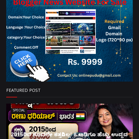
FEATURED POST
SPECIAL
2015ರಿಂದ ಕೂದಲೇ ಕತ್ತರಿಸಿಲ್ಲ! 8 ಅಡಿಗೂ ಹೆಚ್ಚು ಉದ್ದದ