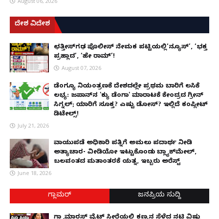
August 06, 2026
ದೇಶ ವಿದೇಶ
ಛತ್ತೀಸ್‌ಗಢ ಪೊಲೀಸ್ ನೇಮಕ ಪಟ್ಟಿಯಲ್ಲಿ‘ನ್ಯೂಸ್’, ‘ಭಕ್ತ
ಪ್ರಹ್ಲಾದ’, ‘ಹೇ ರಾಮ್’!
August 07, 2026
ಡೆಂಗ್ಯೂ ನಿಯಂತ್ರಣಕ್ಕೆ ದೇಶದಲ್ಲೇ ಪ್ರಥಮ ಬಾರಿಗೆ ಲಸಿಕೆ
ಲಭ್ಯ: ಜಪಾನ್‌ನ 'ಕ್ಯು ಡೆಂಗಾ' ಮಾರಾಟಕ್ಕೆ ಕೇಂದ್ರದ ಗ್ರೀನ್
ಸಿಗ್ನಲ್; ಯಾರಿಗೆ ಸೂಕ್ತ? ಎಷ್ಟು ಡೋಸ್? ಇಲ್ಲಿದೆ ಕಂಪ್ಲೀಟ್
ಡಿಟೇಲ್ಸ್!
July 21, 2026
ವಾಯುಪಡೆ ಅಧಿಕಾರಿ ಪತ್ನಿಗೆ ಅಮಲು ಪದಾರ್ಥ ನೀಡಿ
ಅತ್ಯಾಚಾರ- ವೀಡಿಯೋ ಇಟ್ಟುಕೊಂಡು ಬ್ಲ್ಯಾಕ್‌ಮೇಲ್,
ಬಲವಂತದ ಮತಾಂತರಕ್ಕೆ ಯತ್ನ, ಇಬ್ಬರು ಅರೆಸ್ಟ್
June 18, 2026
ಗ್ಲಾಮರ್
ಜನಪ್ರಿಯ ಸುದ್ದಿ
ಗ್ಲ್ಯಾಮಾರಸ್ ವೈಟ್‌ ಸೀರೆಯಲ್ಲಿ ಕಣ್ಮನ ಸೆಳೆದ ನಟಿ ವಿಷ್ಣು