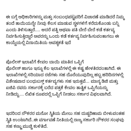
ಈ ಬಗ್ಗೆ ಅಧಿಕಾರಿಗಳನ್ನು ಮತ್ತು ಸಂಬಂಧಪಟ್ಟವರಿಗೆ ವಿಚಾರಣೆ ಮಾಡಿದರೆ ನಿಮ್ಮ
ತಂದೆ ತಾಯಿಯನ್ನೇ ನೀವು ಕೆಲಸ ಮಾಡುವ ಸ್ಥಳಗಳಿಗೆ ಕರೆದುಕೊಂಡು ಬನ್ನಿ
ಎಂದು ತಿಳಿಸುತ್ತಾರೆ…. ಆದರೆ ಪತ್ನಿ ಅಥವಾ ಪತಿ ಬೇರೆ ಬೇರೆ ಕಡೆ ಕರ್ತವ್ಯ
ನಿರ್ವಹಿಸುತ್ತಿದ್ದಾರೆ ಅವರನ್ನು ಒಂದು ಕಡೆ ಕರ್ತವ್ಯ ನಿರ್ವಹಿಸುವಂತಾಗಲು ಈ
ಕಾಯ್ದೆಯಲ್ಲಿ ವಿನಾಯಿತಿಯ ಅವಶ್ಯಕತೆ ಇದೆ
ಪೊಲೀಸ್ ಇಲಾಖೆಗೆ ಕೇವಲ ಬಾಯಿ ಮಾತಿನ ಒಪ್ಪಿಗೆ
ಪೊಲೀಸ್ ಹಾಗೂ ಇನ್ನೂ ಕೆಲ ಇಲಾಖೆಗಳಲ್ಲಿ ಈ ಕಷ್ಟ ಹೇಳತಿರದಂತಾಗಿದೆ. ಈ
ಇಲಾಖೆಗಳಲ್ಲಿ ಸರಿಯಾದ ರಜೆಗಳು ಸಹ ದೊರೆಯುವುದಿಲ್ಲ ಹಬ್ಬ ಹರಿದಿನಗಳಲ್ಲಿ
ವಿಶೇಷವಾದ ಬಂಧುಬಸ್ತ್ ಕರ್ತವ್ಯಗಳು ಸಹ ಇರುತ್ತವೆ… ಮಾನ್ಯ ಡಿಜಿ ಮತ್ತು
ಐಜಿಪಿ ರವರು ಸರ್ಕಾರಕ್ಕೆ ಬರೆದ ಪತ್ರಕೆ ಕೇವಲ ತಾತ್ವಿಕ ಒಪ್ಪಿಗೆಯನ್ನು
ನೀಡಿದ್ದು…. ಲಿಖಿತ ರೂಪದಲ್ಲಿ ಒಪ್ಪಿಗೆ ನೀಡಲು ಸರ್ಕಾರ ವಿಫಲವಾಗಿದೆ.
ಇದರಿಂದ ನೌಕರರ ಮನೋ ಸ್ಥಿತಿಯ ಮೇಲು ಸಹ ದುಷ್ಪರಿಣಾಮ ಬೀಳುವಂತಹ
ಸ್ಥಿತಿ ಉಂಟಾಗಿದೆ..ಈ ವರ್ಗಾವಣೆ ನೀತಿಯಲ್ಲಿ ರಾಜ್ಯ ಸರ್ಕಾರಿ ನೌಕರರ ಸಂಘವು
ಸಹ ಕಣ್ಣು ಮುಚ್ಚಿ ಕುಳಿತಿದೆ.