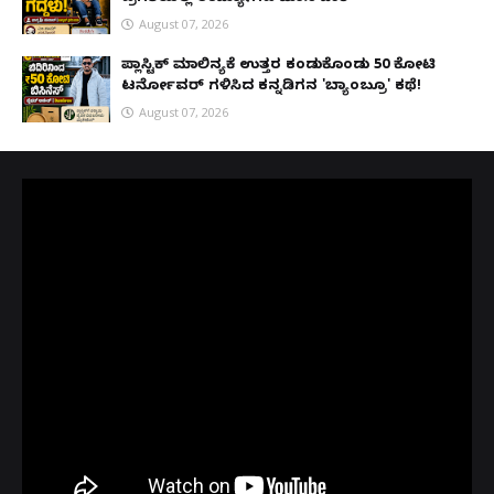
August 07, 2026
ಪ್ಲಾಸ್ಟಿಕ್ ಮಾಲಿನ್ಯಕ್ಕೆ ಉತ್ತರ ಕಂಡುಕೊಂಡು ₹50 ಕೋಟಿ
ಟರ್ನೋವರ್ ಗಳಿಸಿದ ಕನ್ನಡಿಗನ 'ಬ್ಯಾಂಬ್ರೂ' ಕಥೆ!
August 07, 2026