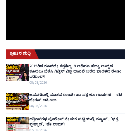
ಇತ್ತೀಚಿನ ಸುದ್ದಿ
2015ರಿಂದ ಕೂದಲೇ ಕತ್ತರಿಸಿಲ್ಲ! 8 ಅಡಿಗೂ ಹೆಚ್ಚು ಉದ್ದದ
ಕೂದಲು ಬೆಳೆಸಿ ಗಿನ್ನಿಸ್ ವಿಶ್ವ ದಾಖಲೆ ಬರೆದ ಭಾರತದ ರೇಣು
ಧರಿಯಾಲ್!
08/08/2026
ಜನವರಿಯಲ್ಲಿ ನೂತನ ರಾಜಕೀಯ ಪಕ್ಷ ಲೋಕಾರ್ಪಣೆ – ನಟ
ಚೇತನ್ ಅಹಿಂಸಾ
08/08/2026
ಛತ್ತೀಸ್‌ಗಢ ಪೊಲೀಸ್ ನೇಮಕ ಪಟ್ಟಿಯಲ್ಲಿ‘ನ್ಯೂಸ್’, ‘ಭಕ್ತ
ಪ್ರಹ್ಲಾದ’, ‘ಹೇ ರಾಮ್’!
07/08/2026