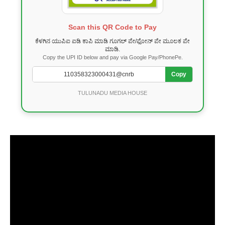
Scan this QR Code to Pay
ಕೆಳಗಿನ ಯುಪಿಐ ಐಡಿ ಕಾಪಿ ಮಾಡಿ ಗೂಗಲ್ ಪೇ/ಫೋನ್ ಪೇ ಮೂಲಕ ಪೇ
ಮಾಡಿ.
Copy the UPI ID below and pay via Google Pay/PhonePe.
Copy
TULUNADU MEDIA HOUSE