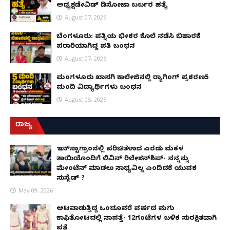
ಅಧ್ಯಕ್ಷಡೇವಿಡ್ ಡಿಸೋಜಾ ಬರ್ಬರ ಹತ್ಯೆ
August 07, 2026
ಬೆಂಗಳೂರು: ಪತ್ನಿಯ ಭೀಕರ ಕೊಲೆ ನಡೆಸಿ ಬಿಹಾರಕ್ಕೆ
ಪರಾರಿಯಾಗಿದ್ದ ಪತಿ ಬಂಧನ
August 07, 2026
ಮಂಗಳೂರು ಖಾಸಗಿ ಕಾಲೇಜಿನಲ್ಲಿ ರ‌್ಯಾಗಿಂಗ್ ಪ್ರಕರಣ5
ಮಂದಿ ವಿದ್ಯಾರ್ಥಿಗಳು ಬಂಧನ
August 05, 2026
ರಾಜ್ಯ
ಇನ್​ಸ್ಟಾಗ್ರಾಂನಲ್ಲಿ ಪರಿಚಿತಳಾದ ಎರಡು ಮಕ್ಕಳ
ತಾಯಿಯೊಂದಿಗೆ ಲಿವಿನ್ ರಿಲೇಶನ್​ಶಿಪ್- ನನ್ನನ್ನು
ಮೇಂಟೆನ್ ಮಾಡಲು ಸಾಧ್ಯವಿಲ್ಲ ಎಂದಿದಕ್ಕೆ ಯುವಕ
ಸುಸೈಡ್ ?
May 09, 2026
ಆಟವಾಡುತ್ತಿದ್ದ ಒಂದೂವರೆ ವರ್ಷದ ಮಗು
ಕಾಫಿತೋಟದಲ್ಲಿ ನಾಪತ್ತೆ- 12ಗಂಟೆಗಳ ಬಳಿಕ ಸುರಕ್ಷಿತವಾಗಿ
ಪತ್ತೆ