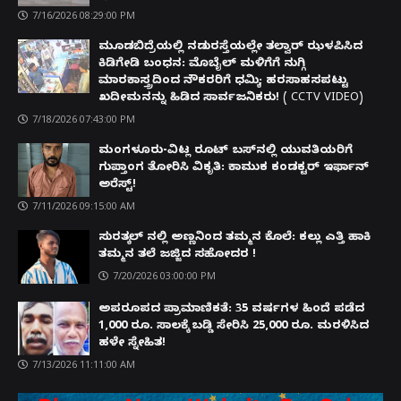
7/16/2026 08:29:00 PM
ಮೂಡಬಿದ್ರೆಯಲ್ಲಿ ನಡುರಸ್ತೆಯಲ್ಲೇ ತಲ್ವಾರ್ ಝಳಪಿಸಿದ
ಕಿಡಿಗೇಡಿ ಬಂಧನ: ಮೊಬೈಲ್ ಮಳಿಗೆಗೆ ನುಗ್ಗಿ
ಮಾರಕಾಸ್ತ್ರದಿಂದ ನೌಕರರಿಗೆ ಧಮ್ಕಿ; ಹರಸಾಹಸಪಟ್ಟು
ಖದೀಮನನ್ನು ಹಿಡಿದ ಸಾರ್ವಜನಿಕರು! ( CCTV VIDEO)
7/18/2026 07:43:00 PM
ಮಂಗಳೂರು-ವಿಟ್ಲ ರೂಟ್ ಬಸ್‌ನಲ್ಲಿ ಯುವತಿಯರಿಗೆ
ಗುಪ್ತಾಂಗ ತೋರಿಸಿ ವಿಕೃತಿ: ಕಾಮುಕ ಕಂಡಕ್ಟರ್ ಇರ್ಫಾನ್
ಅರೆಸ್ಟ್!
7/11/2026 09:15:00 AM
ಸುರತ್ಕಲ್ ನಲ್ಲಿ ಅಣ್ಣನಿಂದ ತಮ್ಮನ ಕೊಲೆ: ಕಲ್ಲು ಎತ್ತಿ ಹಾಕಿ
ತಮ್ಮನ ತಲೆ ಜಜ್ಜಿದ ಸಹೋದರ !
7/20/2026 03:00:00 PM
ಅಪರೂಪದ ಪ್ರಾಮಾಣಿಕತೆ: 35 ವರ್ಷಗಳ ಹಿಂದೆ ಪಡೆದ
1,000 ರೂ. ಸಾಲಕ್ಕೆ ಬಡ್ಡಿ ಸೇರಿಸಿ 25,000 ರೂ. ಮರಳಿಸಿದ
ಹಳೇ ಸ್ನೇಹಿತ!
7/13/2026 11:11:00 AM