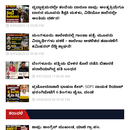
ವೃದ್ಧಾಶ್ರಮದಲ್ಲೇ ತಂದೆಯ ದಾರುಣ ಸಾವು: ಅಂತ್ಯಕ್ರಿಯೆಗೂ
ಬಾರದ ಮೂವರು ಶಿಕ್ಷಕಿ ಮಕಳು, ವಿಡಿಯೋ ಕಾಲಿನಲ್ಲೇ
ಅಂತಿಮ ದರ್ಶನ!
8/06/2026 12:35:00 PM
ಮಂಗಳೂರು: ಕಾಲೇಜಿನಲ್ಲಿ ಗಾಂಜಾ ಪತ್ತೆ; ಮೂವರು
ವಿದ್ಯಾರ್ಥಿಗಳು ವಶಕ್ಕೆ – ಕಾಲೇಜು ಆಡಳಿತದ ತಪಾಸಣೆಗೆ
ಕಮಿಷನರ್ ರೆಡ್ಡಿ ಶ್ಲಾಘನೆ!
8/05/2026 02:39:00 PM
ಬೆಂಗಳೂರು: ಪತ್ನಿಯ ಭೀಕರ ಕೊಲೆ ನಡೆಸಿ ಬಿಹಾರಕ್ಕೆ
ಪರಾರಿಯಾಗಿದ್ದ ಪತಿ ಬಂಧನ
8/07/2026 11:00:00 AM
ಪ್ರಚೋದನಾಕಾರಿ ಭಾಷಣ ಕೇಸ್: SDPI ನಾಯಕ ರಿಯಾಜ್
ಫರಂಗಿಪೇಟೆಗೆ 6 ತಿಂಗಳು ಜೈಲು, ದಂಡ!
8/04/2026 09:39:00 PM
ಕರಾವಳಿ
ಕಾಪು: ಕಾಂಗ್ರೆಸ್ ಮುಖಂಡ, ಮಾಜಿ ಗ್ರಾ.ಪಂ.