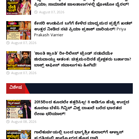
ಪ್ರಿಯಾ; ಸಾಮಾಜಿಕ ಜಾಲತಾಣಗಳಲ್ಲಿ ಫೋಟೋ ವೈರಲ್!
August 07, 2026
ಕೇಸರಿ ಉಡುಪಿನ ಬಗೆಗೆ ಕೇಳಿದ ಮಾಧ್ಯಮದ ಪ್ರಶ್ನೆಗೆ ಖಡಕ್
ಉತ್ತರ ನೀಡಿದ ನಟಿ ಪ್ರಿಯಾ ಪ್ರಕಾಶ್ ವಾರಿಯರ್! Priya
Prakash Varrier
August 07, 2026
'ಶಾಂತಿ ಕ್ರಾಂತಿ' ರೀ-ರಿಲೀಸ್ ಟ್ರೆಂಡ್ ನಡುವೆಯೇ
ಶುರುವಾಯ್ತು ಆತಂಕ: ಚಿತ್ರಮಂದಿರಕ್ಕೆ ಪ್ರೇಕ್ಷಕರು ಬರ್ತಾರಾ?
ಬಾಕ್ಸ್ ಆಫೀಸ್ ಸವಾಲುಗಳು ಹೀಗಿವೆ!
August 07, 2026
ವಿಶೇಷ
2015ರಿಂದ ಕೂದಲೇ ಕತ್ತರಿಸಿಲ್ಲ! 8 ಅಡಿಗೂ ಹೆಚ್ಚು ಉದ್ದದ
ಕೂದಲು ಬೆಳೆಸಿ ಗಿನ್ನಿಸ್ ವಿಶ್ವ ದಾಖಲೆ ಬರೆದ ಭಾರತದ
ರೇಣು ಧರಿಯಾಲ್!
August 08, 2026
ಗಾಲಿಕುರ್ಚಿಯಲ್ಲಿ ಬಂದ ಭಾಗ್ಯಶ್ರೀ ಕುಲಾಲ್‌ಗೆ ಆಳ್ವಾಸ್
ಪ್ರಗತಿಯಲ್ಲಿ ಉದ್ಯೋಗದ ಹೊಸ ದಾರಿ