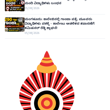
ಮಂದಿ ವಿದ್ಯಾರ್ಥಿಗಳು ಬಂಧನ
05/08/2026
ಮಂಗಳೂರು: ಕಾಲೇಜಿನಲ್ಲಿ ಗಾಂಜಾ ಪತ್ತೆ; ಮೂವರು
ವಿದ್ಯಾರ್ಥಿಗಳು ವಶಕ್ಕೆ – ಕಾಲೇಜು ಆಡಳಿತದ ತಪಾಸಣೆಗೆ
ಕಮಿಷನರ್ ರೆಡ್ಡಿ ಶ್ಲಾಘನೆ!
05/08/2026