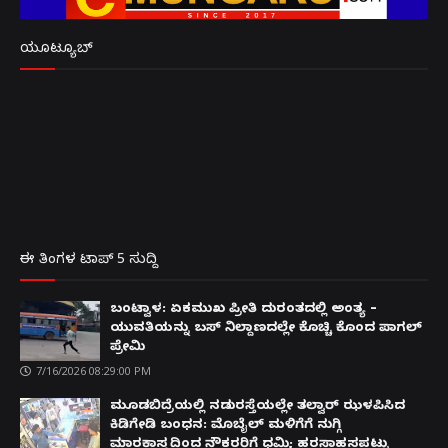
ಯೂಟ್ಯೂಬ್
ಈ ತಿಂಗಳ ಟಾಪ್ 5 ಸುದ್ದಿ
ಬಂಟ್ವಾಳ: ಏಕಮುಖ ಪ್ರೀತಿ ದುರಂತದಲ್ಲಿ ಅಂತ್ಯ –
ಯುವತಿಯನ್ನು ಬಸ್ ನಿಲ್ದಾಣದಲ್ಲೇ ಕೊಚ್ಚಿ ಕೊಂದ ಪಾಗಲ್
ಪ್ರೇಮಿ
7/16/2026 08:29:00 PM
ಮೂಡಬಿದ್ರೆಯಲ್ಲಿ ನಡುರಸ್ತೆಯಲ್ಲೇ ತಲ್ವಾರ್ ಝಳಪಿಸಿದ
ಕಿಡಿಗೇಡಿ ಬಂಧನ: ಮೊಬೈಲ್ ಮಳಿಗೆಗೆ ನುಗ್ಗಿ
ಮಾರಕಾಸ್ತ್ರದಿಂದ ನೌಕರರಿಗೆ ಧಮ್ಕಿ; ಹರಸಾಹಸಪಟ್ಟು