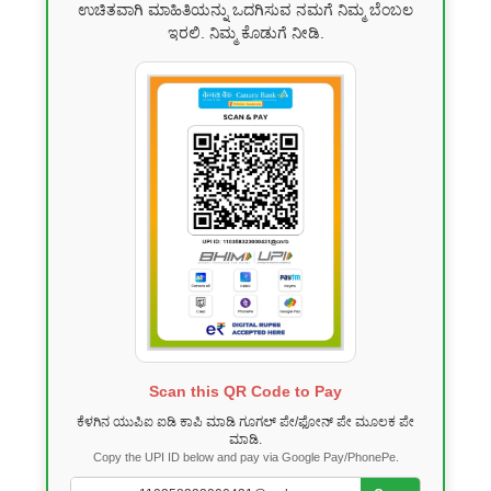
ಉಚಿತವಾಗಿ ಮಾಹಿತಿಯನ್ನು ಒದಗಿಸುವ ನಮಗೆ ನಿಮ್ಮ ಬೆಂಬಲ
ಇರಲಿ. ನಿಮ್ಮ ಕೊಡುಗೆ ನೀಡಿ.
Scan this QR Code to Pay
ಕೆಳಗಿನ ಯುಪಿಐ ಐಡಿ ಕಾಪಿ ಮಾಡಿ ಗೂಗಲ್ ಪೇ/ಫೋನ್ ಪೇ ಮೂಲಕ ಪೇ
ಮಾಡಿ.
Copy the UPI ID below and pay via Google Pay/PhonePe.