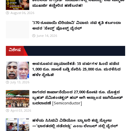
ತೀರಿಸಲು 'ಸಿ-ಗ್ರೇಡ್' ಸಿನಿಮಾಗಳಲ್ಲಿ ನಟಿಸಿದ್ದೆ: ನಟಿ ಸುಸ್ಮಿತಾ
ಮುಖರ್ಜಿ ಕಣ್ಣೀರಿನ ಹಣೆಬರಹ!
August 06, 2026
'370 ರೂಪಾಯಿ ಬಿರಿಯಾನಿ' ವಿವಾದ: ನಟಿ ಕೃತಿ ಕರ್ಬಂದಾ
ಅವರ 'ಸೇವ್ಜ್' ಪೋಸ್ಟ್ ವೈರಲ್
June 14, 2026
ವಿಶೇಷ
ಅಪರೂಪದ ಪ್ರಾಮಾಣಿಕತೆ: 35 ವರ್ಷಗಳ ಹಿಂದೆ ಪಡೆದ
1,000 ರೂ. ಸಾಲಕ್ಕೆ ಬಡ್ಡಿ ಸೇರಿಸಿ 25,000 ರೂ. ಮರಳಿಸಿದ
ಹಳೇ ಸ್ನೇಹಿತ!
July 13, 2026
ಕಾಗದದ ಕಾರ್ಖಾನೆಯಿಂದ 27,000 ಕೋಟಿ ರೂ. ಮೊತ್ತದ
ಬೃಹತ್ ಸೆಮಿಕಂಡಕ್ಟರ್ ಹಬ್ ಆಗಿ ಅಸ್ಸಾಂನ ಜಾಗಿರೋಡ್
ಬದಲಾವಣೆ [Semiconductor]
April 03, 2026
ಹಳೆಯ ಸಿಸಿಟಿವಿ ವಿಡಿಯೋ: ಬ್ಯಾಟರಿ ಕಚ್ಚಿ ಸ್ಫೋಟ
—‘ಭಾರತದಲ್ಲಿ ನಡೆದದ್ದು’ ಎಂಬ ಲೇಬಲ್ ನಲ್ಲಿ ವೈರಲ್