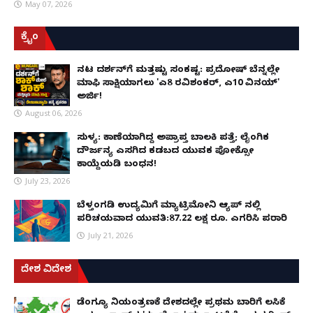
May 07, 2026
ಕ್ರೈಂ
ನಟ ದರ್ಶನ್‌ಗೆ ಮತ್ತಷ್ಟು ಸಂಕಷ್ಟ: ಪ್ರದೋಷ್ ಬೆನ್ನಲ್ಲೇ
ಮಾಫಿ ಸಾಕ್ಷಿಯಾಗಲು 'ಎ8 ರವಿಶಂಕರ್, ಎ10 ವಿನಯ್'
ಅರ್ಜಿ!
August 06, 2026
ಸುಳ್ಯ: ಕಾಣೆಯಾಗಿದ್ದ ಅಪ್ರಾಪ್ತ ಬಾಲಕಿ ಪತ್ತೆ; ಲೈಂಗಿಕ
ದೌರ್ಜನ್ಯ ಎಸಗಿದ ಕಡಬದ ಯುವಕ ಪೋಕ್ಸೋ
ಕಾಯ್ದೆಯಡಿ ಬಂಧನ!
July 23, 2026
ಬೆಳ್ತಂಗಡಿ ಉದ್ಯಮಿಗೆ ಮ್ಯಾಟ್ರಿಮೋನಿ ಆ್ಯಪ್ ನಲ್ಲಿ
ಪರಿಚಯವಾದ ಯುವತಿ:87.22 ಲಕ್ಷ ರೂ. ಎಗರಿಸಿ ಪರಾರಿ
July 21, 2026
ದೇಶ ವಿದೇಶ
ಡೆಂಗ್ಯೂ ನಿಯಂತ್ರಣಕ್ಕೆ ದೇಶದಲ್ಲೇ ಪ್ರಥಮ ಬಾರಿಗೆ ಲಸಿಕೆ