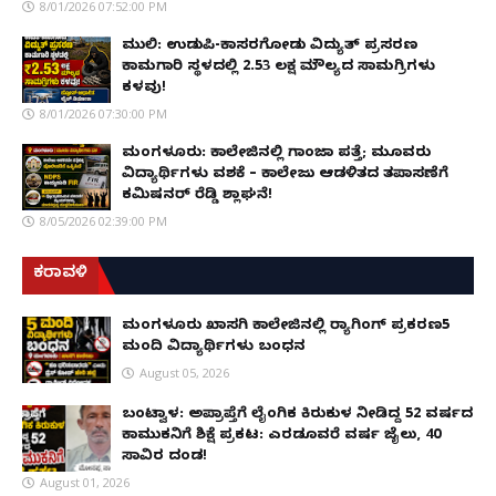
8/01/2026 07:52:00 PM
ಮುಲ್ಕಿ: ಉಡುಪಿ-ಕಾಸರಗೋಡು ವಿದ್ಯುತ್ ಪ್ರಸರಣ
ಕಾಮಗಾರಿ ಸ್ಥಳದಲ್ಲಿ ₹2.53 ಲಕ್ಷ ಮೌಲ್ಯದ ಸಾಮಗ್ರಿಗಳು
ಕಳವು!
8/01/2026 07:30:00 PM
ಮಂಗಳೂರು: ಕಾಲೇಜಿನಲ್ಲಿ ಗಾಂಜಾ ಪತ್ತೆ; ಮೂವರು
ವಿದ್ಯಾರ್ಥಿಗಳು ವಶಕ್ಕೆ – ಕಾಲೇಜು ಆಡಳಿತದ ತಪಾಸಣೆಗೆ
ಕಮಿಷನರ್ ರೆಡ್ಡಿ ಶ್ಲಾಘನೆ!
8/05/2026 02:39:00 PM
ಕರಾವಳಿ
ಮಂಗಳೂರು ಖಾಸಗಿ ಕಾಲೇಜಿನಲ್ಲಿ ರ‌್ಯಾಗಿಂಗ್ ಪ್ರಕರಣ5
ಮಂದಿ ವಿದ್ಯಾರ್ಥಿಗಳು ಬಂಧನ
August 05, 2026
ಬಂಟ್ವಾಳ: ಅಪ್ರಾಪ್ತೆಗೆ ಲೈಂಗಿಕ ಕಿರುಕುಳ ನೀಡಿದ್ದ 52 ವರ್ಷದ
ಕಾಮುಕನಿಗೆ ಶಿಕ್ಷೆ ಪ್ರಕಟ: ಎರಡೂವರೆ ವರ್ಷ ಜೈಲು, ₹40
ಸಾವಿರ ದಂಡ!
August 01, 2026