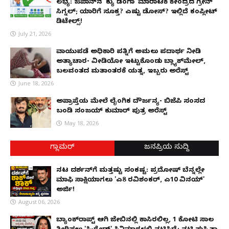
ಲಭ್ಯ: ಜಪಾನ್‌ನ 'ಕ್ಯು ಡೆಂಗಾ' ಮಾರಾಟಕ್ಕೆ ಕೇಂದ್ರದ ಗ್ರೀನ್
ಸಿಗ್ನಲ್; ಯಾರಿಗೆ ಸೂಕ್ತ? ಎಷ್ಟು ಡೋಸ್? ಇಲ್ಲಿದೆ ಕಂಪ್ಲೀಟ್
ಡಿಟೇಲ್ಸ್!
July 21, 2026
ವಾಯುಪಡೆ ಅಧಿಕಾರಿ ಪತ್ನಿಗೆ ಅಮಲು ಪದಾರ್ಥ ನೀಡಿ
ಅತ್ಯಾಚಾರ- ವೀಡಿಯೋ ಇಟ್ಟುಕೊಂಡು ಬ್ಲ್ಯಾಕ್‌ಮೇಲ್,
ಬಲವಂತದ ಮತಾಂತರಕ್ಕೆ ಯತ್ನ, ಇಬ್ಬರು ಅರೆಸ್ಟ್
June 18, 2026
ಅಪ್ರಾಪ್ತೆಯ ಮೇಲೆ ಲೈಂಗಿಕ ದೌರ್ಜನ್ಯ- ಬಿಜೆಪಿ ಸಂಸದ
ಬಂಡಿ ಸಂಜಯ್ ಕುಮಾರ್ ಪುತ್ರ ಅರೆಸ್ಟ್
May 18, 2026
ಗ್ಲಾಮರ್
ಜನಪ್ರಿಯ ಸುದ್ದಿ
ನಟ ದರ್ಶನ್‌ಗೆ ಮತ್ತಷ್ಟು ಸಂಕಷ್ಟ: ಪ್ರದೋಷ್ ಬೆನ್ನಲ್ಲೇ
ಮಾಫಿ ಸಾಕ್ಷಿಯಾಗಲು 'ಎ8 ರವಿಶಂಕರ್, ಎ10 ವಿನಯ್'
ಅರ್ಜಿ!
August 06, 2026
ಬ್ಯಾಂಕ್‌ರಾಪ್ಟ್‌ ಆಗಿ ಜೇಬಿನಲ್ಲಿ ಕಾಸಿರಲಿಲ್ಲ, ₹1 ಕೋಟಿ ಸಾಲ