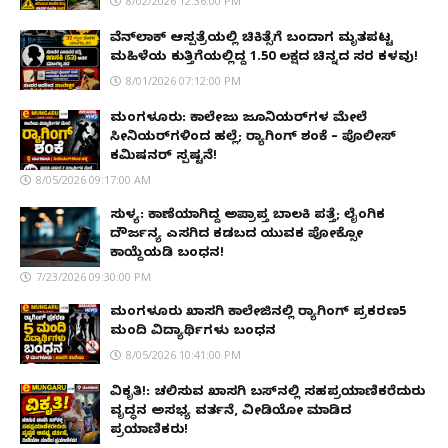
8/02/2026 12:36:00 PM
ವೆನ್‌ಲಾಕ್ ಆಸ್ಪತ್ರೆಯಲ್ಲಿ ಚಿಕಿತ್ಸೆಗೆ ಬಂದಾಗ ಮೃತಪಟ್ಟ
ಮಹಿಳೆಯ ಕುತ್ತಿಗೆಯಲ್ಲಿದ್ದ ₹1.50 ಲಕ್ಷದ ಚಿನ್ನದ ಸರ ಕಳವು!
8/01/2026 07:12:00 PM
ಮಂಗಳೂರು: ಕಾಲೇಜು ಜೂನಿಯರ್‌ಗಳ ಮೇಲೆ
ಸೀನಿಯರ್‌ಗಳಿಂದ ಹಲ್ಲೆ; ರ‌್ಯಾಗಿಂಗ್ ಶಂಕೆ – ಪೊಲೀಸ್
ಕಮಿಷನರ್ ಸ್ಪಷ್ಟನೆ!
8/05/2026 09:17:00 AM
ಸುಳ್ಯ: ಕಾಣೆಯಾಗಿದ್ದ ಅಪ್ರಾಪ್ತ ಬಾಲಕಿ ಪತ್ತೆ; ಲೈಂಗಿಕ
ದೌರ್ಜನ್ಯ ಎಸಗಿದ ಕಡಬದ ಯುವಕ ಪೋಕ್ಸೋ
ಕಾಯ್ದೆಯಡಿ ಬಂಧನ!
7/23/2026 09:30:00 PM
ಮಂಗಳೂರು ಖಾಸಗಿ ಕಾಲೇಜಿನಲ್ಲಿ ರ‌್ಯಾಗಿಂಗ್ ಪ್ರಕರಣ5
ಮಂದಿ ವಿದ್ಯಾರ್ಥಿಗಳು ಬಂಧನ
8/05/2026 10:41:00 PM
ವಿಕೃತಿ!: ಚಲಿಸುವ ಖಾಸಗಿ ಬಸ್‌ನಲ್ಲಿ ಸಹಪ್ರಯಾಣಿಕರೆದುರು
ವೃದ್ಧನ ಅಸಭ್ಯ ವರ್ತನೆ, ವೀಡಿಯೋ ಮಾಡಿದ
ಪ್ರಯಾಣಿಕರು!