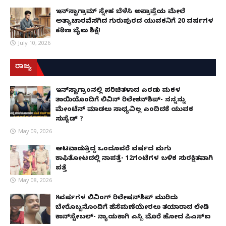
ಇನ್‌ಸ್ಟಾಗ್ರಾಮ್ ಸ್ನೇಹ ಬೆಳೆಸಿ ಅಪ್ರಾಪ್ತೆಯ ಮೇಲೆ
ಅತ್ಯಾಚಾರವೆಸಗಿದ ಗುರುಪುರದ ಯುವಕನಿಗೆ 20 ವರ್ಷಗಳ
ಕಠಿಣ ಜೈಲು ಶಿಕ್ಷೆ!
July 10, 2026
ರಾಜ್ಯ
ಇನ್​ಸ್ಟಾಗ್ರಾಂನಲ್ಲಿ ಪರಿಚಿತಳಾದ ಎರಡು ಮಕ್ಕಳ
ತಾಯಿಯೊಂದಿಗೆ ಲಿವಿನ್ ರಿಲೇಶನ್​ಶಿಪ್- ನನ್ನನ್ನು
ಮೇಂಟೆನ್ ಮಾಡಲು ಸಾಧ್ಯವಿಲ್ಲ ಎಂದಿದಕ್ಕೆ ಯುವಕ
ಸುಸೈಡ್ ?
May 09, 2026
ಆಟವಾಡುತ್ತಿದ್ದ ಒಂದೂವರೆ ವರ್ಷದ ಮಗು
ಕಾಫಿತೋಟದಲ್ಲಿ ನಾಪತ್ತೆ- 12ಗಂಟೆಗಳ ಬಳಿಕ ಸುರಕ್ಷಿತವಾಗಿ
ಪತ್ತೆ
May 08, 2026
8ವರ್ಷಗಳ ಲಿವಿಂಗ್‌ ರಿಲೇಷನ್‌ಶಿಪ್ ಮುರಿದು
ಬೇರೊಬ್ಬನೊಂದಿಗೆ ಹೆಸೆಮಣೆಯೇರಲು ತಯಾರಾದ ಲೇಡಿ
ಕಾನ್‌ಸ್ಟೇಬಲ್- ನ್ಯಾಯಕ್ಕಾಗಿ ಎಸ್ಪಿ ಮೊರೆ ಹೋದ ಪಿಎಸ್ಐ