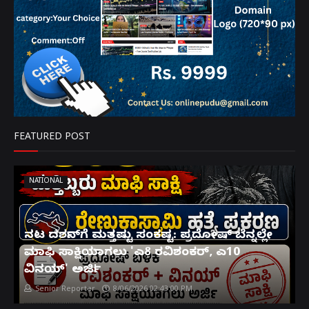
FEATURED POST
NATIONAL
ನಟ ದರ್ಶನ್‌ಗೆ ಮತ್ತಷ್ಟು ಸಂಕಷ್ಟ: ಪ್ರದೋಷ್ ಬೆನ್ನಲ್ಲೇ
ಮಾಫಿ ಸಾಕ್ಷಿಯಾಗಲು 'ಎ8 ರವಿಶಂಕರ್, ಎ10
ವಿನಯ್' ಅರ್ಜಿ!
Senior Reporter
8/06/2026 02:43:00 PM