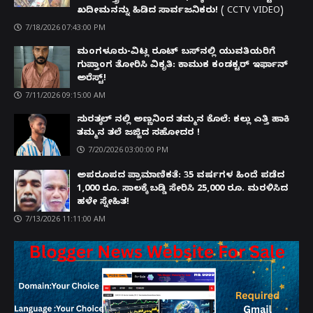
ಖದೀಮನನ್ನು ಹಿಡಿದ ಸಾರ್ವಜನಿಕರು! ( CCTV VIDEO)
7/18/2026 07:43:00 PM
ಮಂಗಳೂರು-ವಿಟ್ಲ ರೂಟ್ ಬಸ್‌ನಲ್ಲಿ ಯುವತಿಯರಿಗೆ
ಗುಪ್ತಾಂಗ ತೋರಿಸಿ ವಿಕೃತಿ: ಕಾಮುಕ ಕಂಡಕ್ಟರ್ ಇರ್ಫಾನ್
ಅರೆಸ್ಟ್!
7/11/2026 09:15:00 AM
ಸುರತ್ಕಲ್ ನಲ್ಲಿ ಅಣ್ಣನಿಂದ ತಮ್ಮನ ಕೊಲೆ: ಕಲ್ಲು ಎತ್ತಿ ಹಾಕಿ
ತಮ್ಮನ ತಲೆ ಜಜ್ಜಿದ ಸಹೋದರ !
7/20/2026 03:00:00 PM
ಅಪರೂಪದ ಪ್ರಾಮಾಣಿಕತೆ: 35 ವರ್ಷಗಳ ಹಿಂದೆ ಪಡೆದ
1,000 ರೂ. ಸಾಲಕ್ಕೆ ಬಡ್ಡಿ ಸೇರಿಸಿ 25,000 ರೂ. ಮರಳಿಸಿದ
ಹಳೇ ಸ್ನೇಹಿತ!
7/13/2026 11:11:00 AM