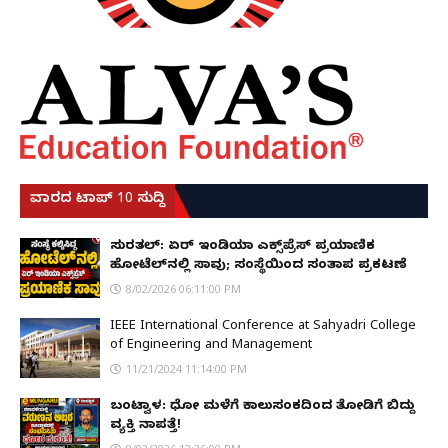
ವಾರದ ಟಾಪ್ 10 ಸುದ್ದಿ
ಸುರತ್ಕಲ್: ಏರ್ ಇಂಡಿಯಾ ಎಕ್ಸ್‌ಪ್ರೆಸ್ ಪ್ರಯಾಣಿಕ
ಹೋಟೆಲ್‌ನಲ್ಲಿ ಸಾವು; ಸಂಸ್ಥೆಯಿಂದ ಸಂತಾಪ ಪ್ರಕಟಣೆ
8/02/2026 06:11:00 PM
IEEE International Conference at Sahyadri College
of Engineering and Management
11/21/2024 11:14:00 PM
ಬಂಟ್ವಾಳ: ಧೋ ಮಳೆಗೆ ಕಾಲುಸಂಕದಿಂದ ತೋಡಿಗೆ ಬಿದ್ದು
ವ್ಯಕ್ತಿ ನಾಪತ್ತೆ!