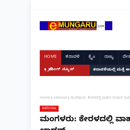
HOME
ಕರಾವಳಿ
ಕ್ರೈಂ
ರಾಜ್ಯ
ದೇಶ
ಬ್ರೇಕಿಂಗ್ ನ್ಯೂಸ್
ಕರಾವಳಿಯಲ್ಲಿ ಮತ್ತೆ 
Home
national
ಮಂಗಳೂರು: ಕೇರಳದಲ್ಲಿ ವಾಹನ ಸ‌ಂಚಾರ ಸು
NATIONAL
ಮಂಗಳೂರು: ಕೇರಳದಲ್ಲಿ ವ