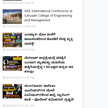
8/02/2026 06:11:00 PM
IEEE International Conference at
Sahyadri College of Engineering
and Management
11/21/2024 11:14:00 PM
ಬಂಟ್ವಾಳ: ಧೋ ಮಳೆಗೆ
ಕಾಲುಸಂಕದಿಂದ ತೋಡಿಗೆ ಬಿದ್ದು ವ್ಯಕ್ತಿ
ನಾಪತ್ತೆ!
8/02/2026 12:36:00 PM
ವೆನ್‌ಲಾಕ್ ಆಸ್ಪತ್ರೆಯಲ್ಲಿ ಚಿಕಿತ್ಸೆಗೆ
ಬಂದಾಗ ಮೃತಪಟ್ಟ ಮಹಿಳೆಯ
ಕುತ್ತಿಗೆಯಲ್ಲಿದ್ದ ₹1.50 ಲಕ್ಷದ ಚಿನ್ನದ ಸರ
ಕಳವು!
8/01/2026 07:12:00 PM
ಮಂಗಳೂರು: ಕಾಲೇಜು
ಜೂನಿಯರ್‌ಗಳ ಮೇಲೆ
ಸೀನಿಯರ್‌ಗಳಿಂದ ಹಲ್ಲೆ; ರ‌್ಯಾಗಿಂಗ್
ಶಂಕೆ – ಪೊಲೀಸ್ ಕಮಿಷನರ್ ಸ್ಪಷ್ಟನೆ!
8/05/2026 09:17:00 AM