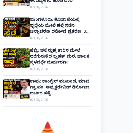
ಉದ್ಯೋಗದ ಹೊಸ ದಾರಿ
07/08/2026
ಮಂಗಳೂರು: ಕೊಣಾಜೆಯಲ್ಲಿ
ವೃದ್ಧೆಯ ಮೇಲೆ ಹಲ್ಲೆ ನಡೆಸಿ
ಚಿನ್ನಾಭರಣ ದರೋಡೆ ಪ್ರಕರಣ; 3
ದಿನಗಳಲ್ಲೇ ಆರೋಪಿಗಳ ಸೆರೆ!
07/08/2026
ಹೆಬ್ರಿ: ಚಲಿಸುತ್ತಿದ್ದ ಕಾರಿನ ಮೇಲೆ
ಧರೆಗುರುಳಿದ ಬೃಹತ್ ಮರ; ಚಾಲಕ
ಸ್ಥಳದಲ್ಲೇ ದುರ್ಮರಣ!
07/08/2026
ಕಾಪು: ಕಾಂಗ್ರೆಸ್ ಮುಖಂಡ, ಮಾಜಿ
ಗ್ರಾ.ಪಂ. ಅಧ್ಯಕ್ಷಡೇವಿಡ್ ಡಿಸೋಜಾ
ಬರ್ಬರ ಹತ್ಯೆ
07/08/2026