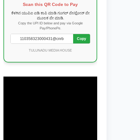
Scan this QR Code to Pay
ಕೆಳಗಿನ ಯುಪಿಐ ಐಡಿ ಕಾಪಿ ಮಾಡಿ ಗೂಗಲ್ ಪೇ/ಫೋನ್ ಪೇ
ಮೂಲಕ ಪೇ ಮಾಡಿ.
Copy the UPI ID below and pay via Google
Pay/PhonePe.
Copy
TULUNADU MEDIA HOUSE