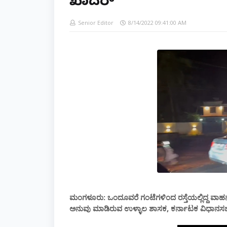
ಖಾದರ್
Senior Editor
8/14/2022 09:41:00 AM
ಮಂಗಳೂರು: ಒಂದೂವರೆ ಗಂಟೆಗಳಿಂದ ರಸ್ತೆಯಲ್ಲಿದ್ದ ವಾಹನ
ಅನುವು ಮಾಡಿರುವ ಉಳ್ಳಾಲ ಶಾಸಕ, ಕರ್ನಾಟಕ ವಿಧಾನಸಭೆಯ 