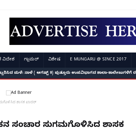
 ವಿದೇಶ
ಗ್ಲಾಮರ್
ವಿಶೇಷ
E MUNGARU @ SINCE 2017
ಅಬ್ಬರಿಸಿದ ಮಳೆ: ನಾಳೆ ( ಆಗಷ್ಟ್ 8) ಪುತ್ತೂರು ಉಪವಿಭಾಗದ ಶಾಲಾ-ಕಾಲೇಜುಗಳಿಗ
ಗಮಗೊಳಿಸಿದ ಶಾಸಕ ಖಾದರ್
ಾಹನ ಸ‌ಂಚಾರ ಸುಗಮಗೊಳಿಸಿದ ಶಾಸಕ