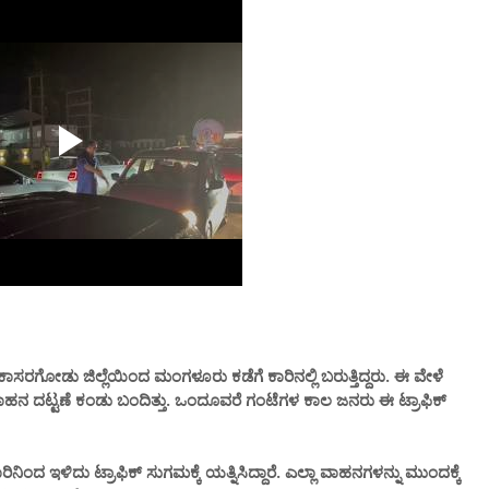
ದ ಕಾಸರಗೋಡು ಜಿಲ್ಲೆಯಿಂದ ಮಂಗಳೂರು ಕಡೆಗೆ ಕಾರಿನಲ್ಲಿ ಬರುತ್ತಿದ್ದರು. ಈ ವೇಳೆ
ೀ ವಾಹನ ದಟ್ಟಣೆ ಕಂಡು ಬಂದಿತ್ತು. ಒಂದೂವರೆ ಗಂಟೆಗಳ ಕಾಲ ಜನರು ಈ ಟ್ರಾಫಿಕ್
ದ ಇಳಿದು ಟ್ರಾಫಿಕ್ ಸುಗಮಕ್ಕೆ ಯತ್ನಿಸಿದ್ದಾರೆ. ಎಲ್ಲಾ ವಾಹನಗಳನ್ನು ಮುಂದಕ್ಕೆ