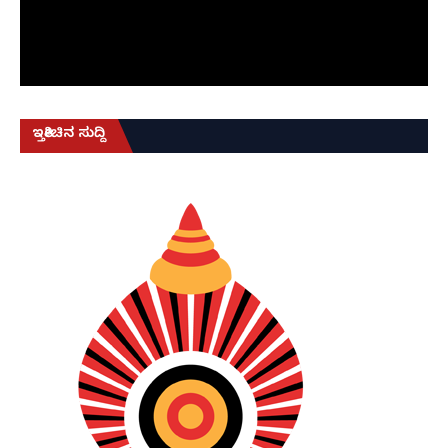
ಇತ್ತೀಚಿನ ಸುದ್ದಿ