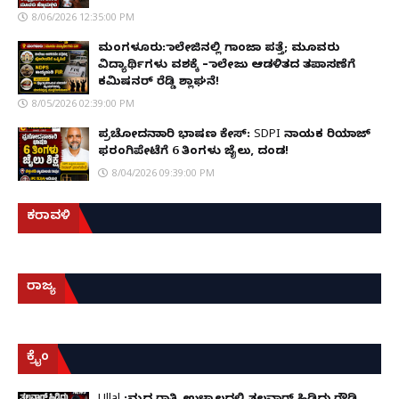
8/06/2026 12:35:00 PM
ಮಂಗಳೂರು: ಕಾಲೇಜಿನಲ್ಲಿ ಗಾಂಜಾ ಪತ್ತೆ; ಮೂವರು
ವಿದ್ಯಾರ್ಥಿಗಳು ವಶಕ್ಕೆ – ಕಾಲೇಜು ಆಡಳಿತದ ತಪಾಸಣೆಗೆ
ಕಮಿಷನರ್ ರೆಡ್ಡಿ ಶ್ಲಾಘನೆ!
8/05/2026 02:39:00 PM
ಪ್ರಚೋದನಾಕಾರಿ ಭಾಷಣ ಕೇಸ್: SDPI ನಾಯಕ ರಿಯಾಜ್
ಫರಂಗಿಪೇಟೆಗೆ 6 ತಿಂಗಳು ಜೈಲು, ದಂಡ!
8/04/2026 09:39:00 PM
ಕರಾವಳಿ
ರಾಜ್ಯ
ಕ್ರೈಂ