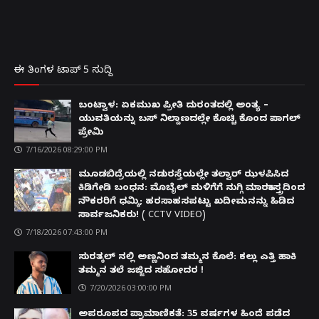
ಈ ತಿಂಗಳ ಟಾಪ್ 5 ಸುದ್ದಿ
ಬಂಟ್ವಾಳ: ಏಕಮುಖ ಪ್ರೀತಿ ದುರಂತದಲ್ಲಿ ಅಂತ್ಯ –
ಯುವತಿಯನ್ನು ಬಸ್ ನಿಲ್ದಾಣದಲ್ಲೇ ಕೊಚ್ಚಿ ಕೊಂದ ಪಾಗಲ್
ಪ್ರೇಮಿ
7/16/2026 08:29:00 PM
ಮೂಡಬಿದ್ರೆಯಲ್ಲಿ ನಡುರಸ್ತೆಯಲ್ಲೇ ತಲ್ವಾರ್ ಝಳಪಿಸಿದ
ಕಿಡಿಗೇಡಿ ಬಂಧನ: ಮೊಬೈಲ್ ಮಳಿಗೆಗೆ ನುಗ್ಗಿ ಮಾರಕಾಸ್ತ್ರದಿಂದ
ನೌಕರರಿಗೆ ಧಮ್ಕಿ; ಹರಸಾಹಸಪಟ್ಟು ಖದೀಮನನ್ನು ಹಿಡಿದ
ಸಾರ್ವಜನಿಕರು! ( CCTV VIDEO)
7/18/2026 07:43:00 PM
ಸುರತ್ಕಲ್ ನಲ್ಲಿ ಅಣ್ಣನಿಂದ ತಮ್ಮನ ಕೊಲೆ: ಕಲ್ಲು ಎತ್ತಿ ಹಾಕಿ
ತಮ್ಮನ ತಲೆ ಜಜ್ಜಿದ ಸಹೋದರ !
7/20/2026 03:00:00 PM
ಅಪರೂಪದ ಪ್ರಾಮಾಣಿಕತೆ: 35 ವರ್ಷಗಳ ಹಿಂದೆ ಪಡೆದ