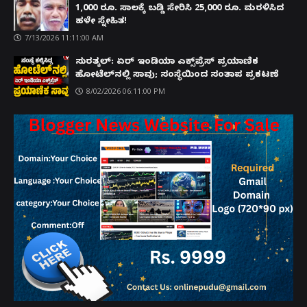
1,000 ರೂ. ಸಾಲಕ್ಕೆ ಬಡ್ಡಿ ಸೇರಿಸಿ 25,000 ರೂ. ಮರಳಿಸಿದ
ಹಳೇ ಸ್ನೇಹಿತ!
7/13/2026 11:11:00 AM
ಸುರತ್ಕಲ್: ಏರ್ ಇಂಡಿಯಾ ಎಕ್ಸ್‌ಪ್ರೆಸ್ ಪ್ರಯಾಣಿಕ
ಹೋಟೆಲ್‌ನಲ್ಲಿ ಸಾವು; ಸಂಸ್ಥೆಯಿಂದ ಸಂತಾಪ ಪ್ರಕಟಣೆ
8/02/2026 06:11:00 PM