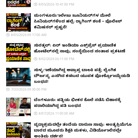
8/05/2026 10:41:00 PM
ಮಂಗಳೂರು: ಕಾಲೇಜು ಜೂನಿಯರ್‌ಗಳ ಮೇಲೆ
ಸೀನಿಯರ್‌ಗಳಿಂದ ಹಲ್ಲೆ; ರ‌್ಯಾಗಿಂಗ್ ಶಂಕೆ – ಪೊಲೀಸ್
ಕಮಿಷನರ್ ಸ್ಪಷ್ಟನೆ!
8/05/2026 09:17:00 AM
ಸುರತ್ಕಲ್: ಏರ್ ಇಂಡಿಯಾ ಎಕ್ಸ್‌ಪ್ರೆಸ್ ಪ್ರಯಾಣಿಕ
ಹೋಟೆಲ್‌ನಲ್ಲಿ ಸಾವು; ಸಂಸ್ಥೆಯಿಂದ ಸಂತಾಪ ಪ್ರಕಟಣೆ
8/02/2026 06:11:00 PM
ಸುಳ್ಯ: ಕಾಣೆಯಾಗಿದ್ದ ಅಪ್ರಾಪ್ತ ಬಾಲಕಿ ಪತ್ತೆ; ಲೈಂಗಿಕ
ದೌರ್ಜನ್ಯ ಎಸಗಿದ ಕಡಬದ ಯುವಕ ಪೋಕ್ಸೋ ಕಾಯ್ದೆಯಡಿ
ಬಂಧನ!
7/23/2026 09:30:00 PM
ಬೆಂಗಳೂರು: ಪತ್ನಿಯ ಭೀಕರ ಕೊಲೆ ನಡೆಸಿ ಬಿಹಾರಕ್ಕೆ
ಪರಾರಿಯಾಗಿದ್ದ ಪತಿ ಬಂಧನ
8/07/2026 11:00:00 AM
ವೃದ್ಧಾಶ್ರಮದಲ್ಲೇ ತಂದೆಯ ದಾರುಣ ಸಾವು: ಅಂತ್ಯಕ್ರಿಯೆಗೂ
ಬಾರದ ಮೂವರು ಶಿಕ್ಷಕಿ ಮಕಳು, ವಿಡಿಯೋ ಕಾಲಿನಲ್ಲೇ
ಅಂತಿಮ ದರ್ಶನ!