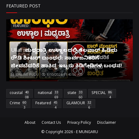
FEATURED POST
FEATURED
Ullal :ಮಧ್ಯರಾತ್ರಿ ಉಳ್ಳಾಲದಲ್ಲಿ ತಲವಾರ್ ಹಿಡಿದು
ರೌಡಿ ಶೀಟರ್ ದಾಂಧಲೆ: ಸಾರ್ವಜನಿಕರಿಗೆ
ಜೀವಬೆದರಿಕೆ ಹಾಕಿದ್ದ ಇಬ್ಬರು ಕಿಡಿಗೇಡಿಗಳ ಬಂಧನ!
ONLINE PUDU
8/10/2026 11:40:00 AM
coastal
40
national
33
state
33
SPECIAL
86
08
69
60
4
Crime
60
Featured
45
GLAMOUR
32
3
4
6
About
Contact Us
Privacy Policy
Disclaimer
© Copyright
2026 -
E MUNGARU