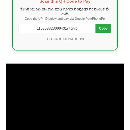
Scan this QR Code to Pay
ಕೆಳಗಿನ ಯುಪಿಐ ಐಡಿ ಕಾಪಿ ಮಾಡಿ ಗೂಗಲ್ ಪೇ/ಫೋನ್ ಪೇ ಮೂಲಕ ಪೇ
ಮಾಡಿ.
Copy the UPI ID below and pay via Google Pay/PhonePe.
Copy
TULUNADU MEDIA HOUSE