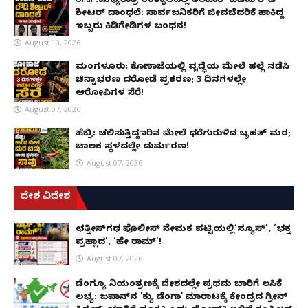
Ullal :ಮಧ್ಯರಾತ್ರಿ ಉಳ್ಳಾಲದಲ್ಲಿ ತಲವಾರ್ ಹಿಡಿದು ರೌಡಿ
ಶೀಟರ್ ದಾಂಧಲೆ: ಸಾರ್ವಜನಿಕರಿಗೆ ಜೀವಬೆದರಿಕೆ ಹಾಕಿದ್ದ
ಇಬ್ಬರು ಕಿಡಿಗೇಡಿಗಳ ಬಂಧನ!
August 10, 2026
ಮಂಗಳೂರು: ಕೊಣಾಜೆಯಲ್ಲಿ ವೃದ್ಧೆಯ ಮೇಲೆ ಹಲ್ಲೆ ನಡೆಸಿ
ಚಿನ್ನಾಭರಣ ದರೋಡೆ ಪ್ರಕರಣ; 3 ದಿನಗಳಲ್ಲೇ
ಆರೋಪಿಗಳ ಸೆರೆ!
August 07, 2026
ಹೆಬ್ರಿ: ಚಲಿಸುತ್ತಿದ್ದ ಕಾರಿನ ಮೇಲೆ ಧರೆಗುರುಳಿದ ಬೃಹತ್ ಮರ;
ಚಾಲಕ ಸ್ಥಳದಲ್ಲೇ ದುರ್ಮರಣ!
August 07, 2026
ದೇಶ ವಿದೇಶ
ಛತ್ತೀಸ್‌ಗಢ ಪೊಲೀಸ್ ನೇಮಕ ಪಟ್ಟಿಯಲ್ಲಿ‘ನ್ಯೂಸ್’, ‘ಭಕ್ತ
ಪ್ರಹ್ಲಾದ’, ‘ಹೇ ರಾಮ್’!
August 07, 2026
ಡೆಂಗ್ಯೂ ನಿಯಂತ್ರಣಕ್ಕೆ ದೇಶದಲ್ಲೇ ಪ್ರಥಮ ಬಾರಿಗೆ ಲಸಿಕೆ
ಲಭ್ಯ: ಜಪಾನ್‌ನ 'ಕ್ಯು ಡೆಂಗಾ' ಮಾರಾಟಕ್ಕೆ ಕೇಂದ್ರದ ಗ್ರೀನ್