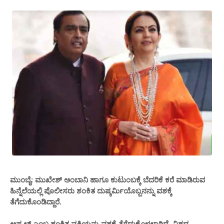
ಮುಂಬೈ: ಮುಖೇಶ್ ಅಂಬಾನಿ ಹಾಗೂ ಕುಟುಂಬಕ್ಕೆ ಬೆದರಿಕೆ ಕರೆ ಮಾಡಿರುವ
ಹಿನ್ನೆಲೆಯಲ್ಲಿ ಪೊಲೀಸರು ಶಂಕಿತ ದುಷ್ಕರ್ಮಿಯೊಬ್ಬನನ್ನು ವಶಕ್ಕೆ
ತೆಗೆದುಕೊಂಡಿದ್ದಾರೆ.
ಅಫ್ಝಲ್ ಎಂಬ ಶಂಕಿತ ವ್ಯಕ್ತಿಯನ್ನು ವಶಕ್ಕೆ ತೆಗೆದುಕೊಳ್ಳಲಾಗಿದೆ. ವಿಶ್ವದ